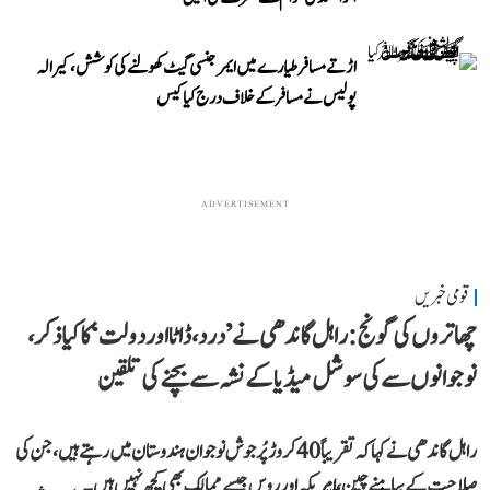
اڑتے مسافر طیارے میں ایمرجنسی گیٹ کھولنے کی کوشش، کیرالہ
پولیس نے مسافر کے خلاف درج کیا کیس
ADVERTISEMENT
قومی خبریں
چھاتروں کی گونج: راہل گاندھی نے ’درد، ڈاٹا اور دولت‘ کا کیا ذکر،
نوجوانوں سے کی سوشل میڈیا کے نشہ سے بچنے کی تلقین
راہل گاندھی نے کہا کہ تقریباً 40 کروڑ پُرجوش نوجوان ہندوستان میں رہتے ہیں، جن کی
صلاحیت کے سامنے چین، امریکہ اور روس جیسے ممالک بھی کچھ نہیں ہیں۔