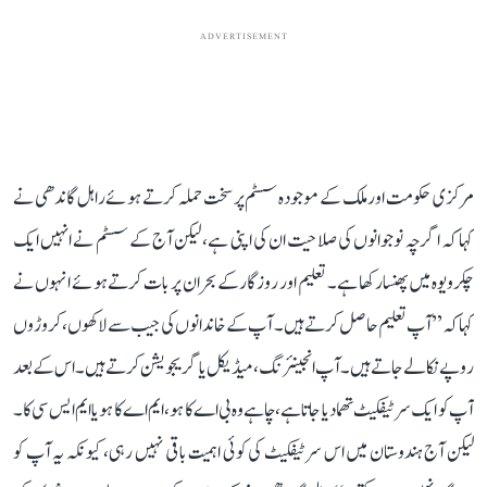
ADVERTISEMENT
مرکزی حکومت اور ملک کے موجودہ سسٹم پر سخت حملہ کرتے ہوئے راہل گاندھی نے
کہا کہ اگرچہ نوجوانوں کی صلاحیت ان کی اپنی ہے، لیکن آج کے سسٹم نے انہیں ایک
چکرویوہ میں پھنسا رکھا ہے۔ تعلیم اور روزگار کے بحران پر بات کرتے ہوئے انہوں نے
کہا کہ ’’آپ تعلیم حاصل کرتے ہیں۔ آپ کے خاندانوں کی جیب سے لاکھوں، کروڑوں
روپے نکالے جاتے ہیں۔ آپ انجینئرنگ، میڈیکل یا گریجویشن کرتے ہیں۔ اس کے بعد
آپ کو ایک سرٹیفکیٹ تھما دیا جاتا ہے، چاہے وہ بی اے کا ہو، ایم اے کا ہو یا ایم ایس سی کا۔
لیکن آج ہندوستان میں اس سرٹیفکیٹ کی کوئی اہمیت باقی نہیں رہی، کیونکہ یہ آپ کو