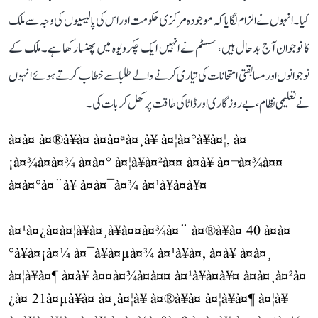
کیا۔ انہوں نے الزام لگایا کہ موجودہ مرکزی حکومت اور اس کی پالیسیوں کی وجہ سے ملک
کا نوجوان آج بدحال ہیں، سسٹم نے انہیں ایک چکرویوہ میں پھنسا رکھا ہے۔ ملک کے
نوجوانوں اور مسابقتی امتحانات کی تیاری کرنے والے طلبا سے خطاب کرتے ہوئے انہوں
نے تعلیمی نظام، بے روزگاری اور ڈاٹا کی طاقت پر کھل کر بات کی۔
à¤à¤ à¤®à¥à¤ à¤à¤ªà¤¸à¥ à¤¦à¤°à¥à¤¦, à¤
¡à¤¾à¤à¤¾ à¤à¤° à¤¦à¥à¤²à¤¤ à¤à¥ à¤¬à¤¾à¤¤
à¤à¤°à¤¨à¥ à¤à¤¯à¤¾ à¤¹à¥à¤à¥¤
à¤¹à¤¿à¤à¤¦à¥à¤¸à¥à¤¤à¤¾à¤¨ à¤®à¥à¤ 40 à¤à¤
°à¥à¤¡à¤¼ à¤¯à¥à¤µà¤¾ à¤¹à¥à¤, à¤à¥ à¤à¤¸
à¤¦à¥à¤¶ à¤à¥ à¤¤à¤¾à¤à¤¤ à¤¹à¥à¤à¥¤ à¤à¤¸à¤²à¤
¿à¤ 21à¤µà¥à¤ à¤¸à¤¦à¥ à¤®à¥à¤ à¤¦à¥à¤¶ à¤¦à¥