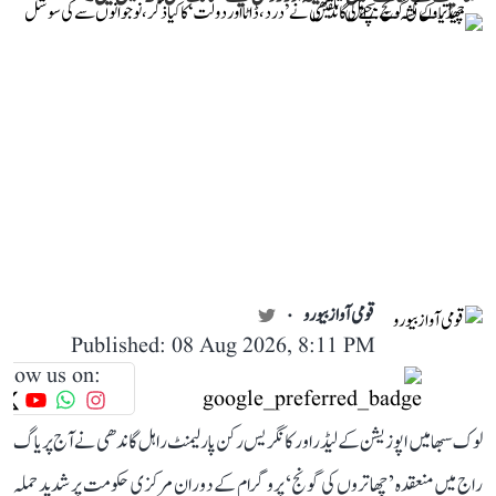
قومی آواز بیورو
Published: 08 Aug 2026, 8:11 PM
llow us on:
لوک سبھا میں اپوزیشن کے لیڈر اور کانگریس رکن پارلیمنٹ راہل گاندھی نے آج پریاگ
راج میں منعقدہ ’چھاتروں کی گونج‘ پروگرام کے دوران مرکزی حکومت پر شدید حملہ