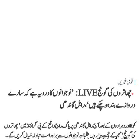
قومی خبریں
چھاتروں کی گونج LIVE: ’نوجوانوں کا درد یہ ہے کہ سارے
دروازے بند ہو چکے ہیں‘، راہل گاندھی
کوٹا اور دہرادون کے بعد آج راہل گاندھی پریاگ راج واقع کے پی گراؤنڈ میں ’چھاتروں
کی گونج‘ مہم کے تحت ہزاروں طلبا اور نوجوانوں سے براہ راست تبادلہ خیال کریں گے۔