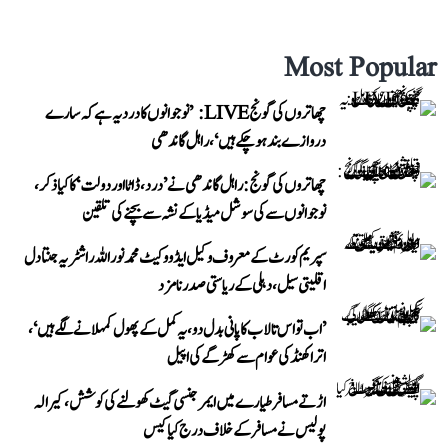
Most Popular
چھاتروں کی گونج LIVE: ’نوجوانوں کا درد یہ ہے کہ سارے
دروازے بند ہو چکے ہیں‘، راہل گاندھی
چھاتروں کی گونج: راہل گاندھی نے ’درد، ڈاٹا اور دولت‘ کا کیا ذکر،
نوجوانوں سے کی سوشل میڈیا کے نشہ سے بچنے کی تلقین
سپریم کورٹ کے معروف وکیل ایڈووکیٹ محمد نور اللہ راشٹریہ جنتا دل
اقلیتی سیل، دہلی کے ریاستی صدر نامزد
’اب تو اس تالاب کا پانی بدل دو، یہ کمل کے پھول کمہلانے لگے ہیں‘،
اتراکھنڈ کی عوام سے کھڑگے کی اپیل
اڑتے مسافر طیارے میں ایمرجنسی گیٹ کھولنے کی کوشش، کیرالہ
پولیس نے مسافر کے خلاف درج کیا کیس