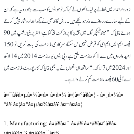
زوردار انداز میں نشانے پر لیا۔ انھوں نے کہا کہ نوجوانوں کا سب سے بڑا درد یہ ہے کہ ان
کے لیے سارے دروازے بند ہو چکے ہیں۔ راہل گاندھی نے کچھ اعداد و شمار پیش کرتے
ہوئے بتایا کہ ’’مینوفیکچرنگ میں چین کا پروڈکٹ 3 گنا ہے، انٹرپرینیورشپ میں 90
فیصد ایم ایس ایم ای کو قرض نہیں مل سکتا، سرکاری ملازمت کی بات کریں تو 150
امیدواروں میں سے 1 کو ملازمت ملتی ہے، پی ایس یو ملازمت 2014 میں 14 لاکھ
اور 2024 میں 7 لاکھ۔‘‘ ساتھ ہی انھوں نے یہ بھی بتایا کہ کارپوریٹ ملازمت میں
اے آئی 60 فیصد ملازمت کم کرنے والا ہے۔
à¤¯à¥à¤µà¤¾à¤à¤ à¤à¤¾ à¤¦à¤°à¥à¤¦ - à¤¸à¤¾à¤
°à¥ à¤¦à¤°à¤µà¤¾à¤à¥ à¤¬à¤à¤¦
1. Manufacturing: à¤à¥à¤¨ à¤à¥ à¤ªà¥à¤°à¥à¤
¡à¤à¥à¤ 3 à¤à¥à¤¨à¤¾