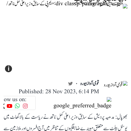
i
قومی آواز بیورو
Published: 28 Nov 2023, 6:14 PM
llow us on:
بھوپال: مدھیہ پردیش کے سابق وزیر اعلیٰ کمل ناتھ نے ریاست کے بالاگھاٹ میں
پوسٹل بیلٹ سے متعلق مبینہ بے ضابطگیوں کے تناظر میں آج افسروں اور ملازمین سے