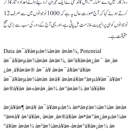
روزگار نہیں دے سکتا۔‘‘ راہل گاندھی نے ایک حیران کر دینے والے اعداد و شمار کا ذکر
کرتے ہوئے کہا کہ آج صورت حال یہ ہے کہ 1000 نوجوانوں میں سے صرف 12
نوجوانوں کو ہی پرائیویٹ ملازمت مل پاتی ہے، اور یہی آج کے دور کی سب سے بڑی تلخ
حقیقت ہے۔
Data à¤¯à¥à¤µà¤¾à¤à¤ à¤à¤¾, Potential
à¤¯à¥à¤µà¤¾à¤à¤ à¤à¤¾, à¤²à¥à¤à¤¿à¤¨ à¤¸à¤
¿à¤¸à¥à¤à¤® à¤¨à¥ à¤à¤¨à¥à¤¹à¥à¤
à¤¯à¥à¤µà¤¾à¤à¤ à¤à¥ à¤à¤à¥à¤°à¤µà¥à¤¯à¥à¤¹
à¤®à¥à¤ à¤«à¤à¤¸à¤¾ à¤°à¤à¤¾ à¤¹à¥à¥¤
à¤¦à¥à¤¶ à¤à¥ à¤¯à¥à¤µà¤¾ à¤ªà¤¢à¤¼à¤¾à¤ à¤à¤
°à¤¤à¥ à¤¹à¥à¤, à¤à¤¸à¤®à¥à¤ à¤ªà¤°à¤¿à¤µà¤¾à¤
°à¥à¤ à¤à¤¾ à¤²à¤¾à¤à¥à¤-à¤à¤°à¥à¤¡à¤¼ à¤