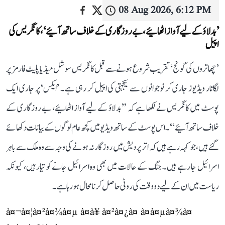
08 Aug 2026, 6:12 PM
’بدلاؤ کے لیے آواز اٹھائیے، بے روزگاری کے خلاف ساتھ آئیے‘، کانگریس کی
اپیل
’چھاتروں کی گونج‘ تقریب شروع ہونے سے قبل کانگریس سوشل میڈیا پلیٹ فارمز پر
لگاتار ویڈیوز جاری کر نوجوانوں سے یکجہتی کی اپیل کر رہی ہے۔ ’ایکس‘ پر جاری ایک
پوسٹ میں کانگریس نے لکھا ہے کہ ’’بدلاؤ کے لیے آواز اٹھائیے، بے روزگاری کے
خلاف ساتھ آئیے‘‘۔ اس پوسٹ کے ساتھ ویڈیو میں کچھ عام لوگوں کے بیانات دکھائے
گئے ہیں، جو کہہ رہے ہیں کہ اتر پردیش میں روزگار نہ ہونے کی وجہ سے وہ ملک سے باہر
اسرائیل جا رہے ہیں۔ جنگ کے حالات میں بھی وہ اسرائیل جانے کو تیار ہیں، کیونکہ
ریاست میں ان کے لیے دو وقت کی روٹی حاصل کرنا محال ہو رہا ہے۔
à¤¬à¤¦à¤²à¤¾à¤µ à¤à¥ à¤²à¤¿à¤ à¤à¤µà¤¾à¤