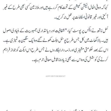
کہا کہ وہ فی الحال الیکشن کمیشن کے تحت کام کر رہے ہیں اور ملازمین کسی بھی طرح کے غیر
آئینی اور غیر قانونی احکامات پر عمل نہ کریں۔
کمل ناتھ نے ایکس پر پوسٹ کیا، "شفافیت اور دیانتداری جمہوریت کے بنیادی اصول
ہیں۔ بالاگھاٹ میں کل جس طرح پوسٹل بیلٹ کھولے گئے وہ ایک سنگین بدتمیزی ہے۔
اس کے بعد حکومتی مشینری اور ذمہ دار اہلکاروں نے جس طرح اس ایکٹ کو جواز فراہم
کرنے کی کوشش کی وہ اس سے بھی زیادہ ناقابل معافی جرم ہے۔
ADVERTISEMENT