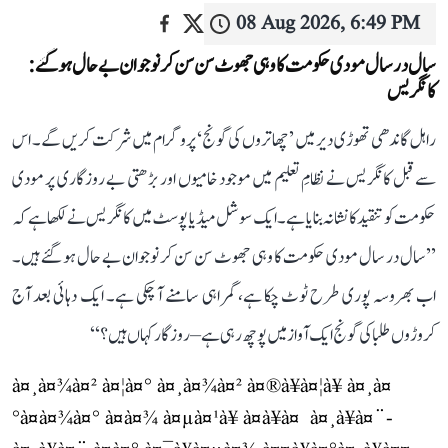
08 Aug 2026, 6:49 PM
سال در سال مودی حکومت کا وہی جھوٹ سن سن کر نوجوان بے حال ہو گئے:
کانگریس
راہل گاندھی تھوڑی دیر میں ’چھاتروں کی گونج‘ پروگرام میں شرکت کریں گے۔ اس
سے قبل کانگریس نے نظامِ تعلیم میں موجود خامیوں اور بڑھتی بے روزگاری پر مودی
حکومت کو تنقید کا نشانہ بنایا ہے۔ ایک سوشل میڈیا پوسٹ میں کانگریس نے لکھا ہے کہ
’’سال در سال مودی حکومت کا وہی جھوٹ سن سن کر نوجوان بے حال ہو گئے ہیں۔
اب بھروسہ پوری طرح ٹوٹ چکا ہے، گمراہی سامنے آ چکی ہے۔ ایک دہائی بعد آج
کروڑوں طلبا کی گونج ایک آواز میں پوچھ رہی ہے– روزگار کہاں ہیں؟‘‘
à¤¸à¤¾à¤² à¤¦à¤° à¤¸à¤¾à¤² à¤®à¥à¤¦à¥ à¤¸à¤
°à¤à¤¾à¤° à¤à¤¾ à¤µà¤¹à¥ à¤à¥à¤ à¤¸à¥à¤¨-