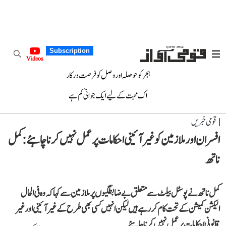
Subscription
Videos
ہجر کو حوصلہ اور وصل کو فرصت درکار
اک محبت کے لیے ایک جوانی کم ہے
قومی خبریں
افسران اور ملازمین کو غیر آئینی احکامات پر عمل نہیں کرنا چاہئے: کمل
ناتھ
کمل ناتھ نے پوسٹل بیلٹ سے متعلق بے ضابطگیوں پر ملازمین سے کہا کہ وہ فی الحال
الیکشن کمیشن کے تحت کام کر رہے ہیں لیکن انہیں کسی بھی طرح کے غیر آئینی اور غیر
قانونی احکامات پر عمل نہیں کرنا چاہئے