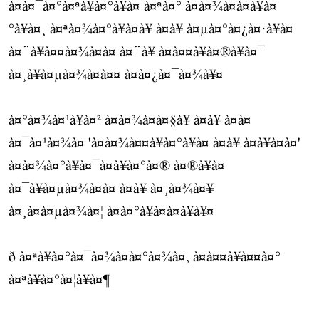
à¤à¤¯à¤°à¤ªà¥à¤°à¥à¤ à¤ªà¤° à¤à¤¾à¤à¤à¥à¤
°à¥à¤¸ à¤ªà¤¾à¤°à¥à¤à¥ à¤à¥ à¤µà¤°à¤¿à¤·à¥à¤
à¤¨à¥à¤¤à¤¾à¤à¤ à¤¨à¥ à¤à¤¤à¥à¤®à¥à¤¯
à¤¸à¥à¤µà¤¾à¤à¤¤ à¤à¤¿à¤¯à¤¾à¥¤
à¤°à¤¾à¤¹à¥à¤² à¤à¤¾à¤à¤§à¥ à¤à¥ à¤à¤
à¤¯à¤¹à¤¾à¤ 'à¤à¤¾à¤¤à¥à¤°à¥à¤ à¤à¥ à¤à¥à¤à¤'
à¤à¤¾à¤°à¥à¤¯à¤à¥à¤°à¤® à¤®à¥à¤
à¤¯à¥à¤µà¤¾à¤à¤ à¤à¥ à¤¸à¤¾à¤¥
à¤¸à¤à¤µà¤¾à¤¦ à¤à¤°à¥à¤à¤à¥à¥¤
ð à¤ªà¥à¤°à¤¯à¤¾à¤à¤°à¤¾à¤, à¤à¤¤à¥à¤¤à¤°
à¤ªà¥à¤°à¤¦à¥à¤¶