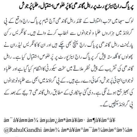
پریاگ راج ایئرپورٹ پر راہل گاندھی کا پُرخلوص استقبال، طلبا پُرجوش
لوک سبھا میں حزب اختلاف کے قائد راہل گاندھی آج شام پریاگ راج واقع کے پی
گراؤنڈ میں ہزاروں طلبا و نوجوانوں سے خطاب کرنے والے ہیں۔ کانگریس رکن
پارلیمنٹ راہل گاندھی پریاگ راج پہنچ بھی چکے ہیں اور ان کا کانگریس لیڈران نے
پھولوں کا گلدستہ پیش کر پریاگ راج ایئرپورٹ پر پُرخلوص استقبال کیا ہے۔ راہل
گاندھی کی تقریب کے پیش نظر علاقے میں سخت سیکورٹی کا انتظام کیا گیا ہے اور طلبا و
نوجوان انتہائی پُرجوش دکھائی دے رہے ہیں۔ کے پی گراؤنڈ میں ابھی سے طلبا و نوجوانوں
کی بھیڑ جمع ہونے لگی ہے۔ دی گئی جانکاری کے مطابق راہل گاندھی 7 بجے کے بعد کے
پی گراؤنڈ پہنچیں گے۔
à¤¨à¥à¤¤à¤¾ à¤µà¤¿à¤ªà¤à¥à¤· à¤¶à¥à¤°à¥
@RahulGandhi
à¤à¤¾ à¤ªà¥à¤°à¤¯à¤¾à¤à¤°à¤¾à¤