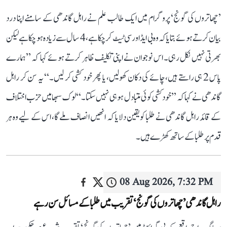
’چھاتروں کی گونج‘ پروگرام میں ایک طالب علم نے راہل گاندھی کے سامنے اپنا درد
بیان کرتے ہوئے بتایا کہ وہ بی ایڈ اور سی ٹیٹ کر چکا ہے، 4 سال سے زیادہ ہو چکا ہے لیکن
بھرتی نہیں نکل رہی۔ اس نوجوان نے اپنی تکلیف ظاہر کرتے ہوئے کہا کہ ’’ہمارے
پاس 2 ہی راستے ہیں، چائے کی دکان کھولیں، یا پھر خود کشی کر لیں۔‘‘ یہ سن کر راہل
گاندھی نے کہا کہ ’’خودکشی کوئی متبادل ہو ہی نہیں سکتا۔‘‘ لوک سبھا میں حزب اختلاف
کے قائد راہل گاندھی نے طلبا کو یقین دلایا کہ انھیں انصاف ملے گا، اس کے لیے وہ ہر
قدم پر طلبا کے ساتھ کھڑے ہیں۔
08 Aug 2026, 7:32 PM
راہل گاندھی ’چھاتروں کی گونج‘ تقریب میں طلبا کے مسائل سن رہے