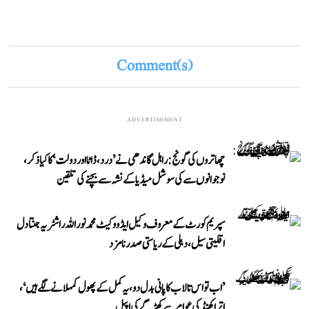
Comment(s)
ADVERTISEMENT
چھاتروں کی گونج: راہل گاندھی نے ’درد، ڈاٹا اور دولت‘ کا کیا ذکر،
نوجوانوں سے کی سوشل میڈیا کے نشہ سے بچنے کی تلقین
سپریم کورٹ کے معروف وکیل ایڈووکیٹ محمد نور اللہ راشٹریہ جنتا دل
اقلیتی سیل، دہلی کے ریاستی صدر نامزد
’اب تو اس تالاب کا پانی بدل دو، یہ کمل کے پھول کمہلانے لگے ہیں‘،
اتراکھنڈ کی عوام سے کھڑگے کی اپیل