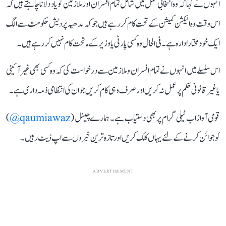
انہوں نے کہا کہ وہ انتخابی عمل میں شامل تمام افسران اور ملازمین کو یاد دلانا چاہتے ہیں کہ
اس وقت وہ الیکشن کمیشن کے تحت کام کر رہے ہیں جو کہ مدھیہ پردیش حکومت سے الگ
ایک خود مختار ادارہ ہے۔ فی الحال وہ کسی پارٹی یا وزیر کے ماتحت کام نہیں کر رہے ہیں۔
اس سلسلے میں انہوں نے تمام افسران و ملازمین سے درخواست کی کہ وہ کسی بھی غیر آئینی
یا غیر قانونی حکم پر عمل نہ کریں اور صرف وہی کام کریں جو ان کی انتظامی ذمہ داری ہے۔
قومی آواز اب ٹیلی گرام پر بھی دستیاب ہے۔ ہمارے چینل (
qaumiawaz@
)
کو جوائن کرنے کے لئے یہاں کلک کریں اور تازہ ترین خبروں سے اپ ڈیٹ رہیں۔
ADVERTISEMENT