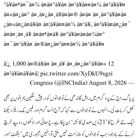
°à¥à¤ªà¤¯à¤¾ à¤à¤°à¥à¤ à¤¹à¥à¤¤à¤¾ à¤¹à¥à¥¤
à¤«à¤¿à¤° à¤¸à¤¿à¤¸à¥à¤à¤® à¤à¤ à¤¸à¤°à¥à¤à¤
¿à¤«à¤¿à¤à¥à¤ à¤¦à¥à¤¤à¤¾ à¤¹à¥, à¤²à¥à¤à¤¿à¤¨
à¤à¤¸à¤¸à¥ à¤à¤ªà¤à¥ à¤°à¥à¤à¤à¤¾à¤°
à¤¨à¤¹à¥à¤ à¤®à¤¿à¤²à¤¤à¤¾ à¤¹à¥à¥¤
â¦¿ 1,000 à¤®à¥à¤ à¤¸à¥ à¤¸à¤¿à¤°à¥à¤« 12
à¤²à¥à¤à¥à¤â¦
pic.twitter.com/XyDkU9sgzi
August 8, 2026
— Congress (@INCIndia)
پریاگ راج کے پروگرام میں راہل گاندھی نے نوجوانوں کو درپیش سنگین بحرانوں پر بھی
کھل کر بات کی۔ انہوں نے نوجوانوں سے کہا کہ آج انسٹاگرام اور فیس بک ریلز دیکھنا
ایک نئے طرح کا ’21ویں صدی کا نشہ‘ بن چکا ہے۔ پڑھائی اور لاکھوں روپے خرچ
کرنے کے باوجود جب نوجوانوں کو ملازمت نہیں ملتی تو انہیں مجبوری میں ’بلنکٹ‘ اور