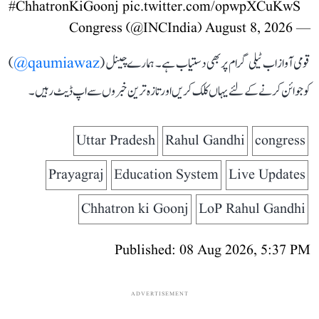
#ChhatronKiGoonj
pic.twitter.com/opwpXCuKwS
August 8, 2026
— Congress (@INCIndia)
قومی آواز اب ٹیلی گرام پر بھی دستیاب ہے۔ ہمارے چینل (
qaumiawaz@
)
کو جوائن کرنے کے لئے یہاں کلک کریں اور تازہ ترین خبروں سے اپ ڈیٹ رہیں۔
Uttar Pradesh
Rahul Gandhi
congress
Prayagraj
Education System
Live Updates
Chhatron ki Goonj
LoP Rahul Gandhi
Published: 08 Aug 2026, 5:37 PM
ADVERTISEMENT