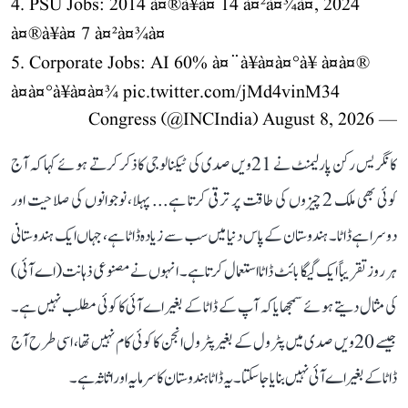
4. PSU Jobs: 2014 à¤®à¥à¤ 14 à¤²à¤¾à¤, 2024
à¤®à¥à¤ 7 à¤²à¤¾à¤
5. Corporate Jobs: AI 60% à¤¨à¥à¤à¤°à¥ à¤à¤®
à¤à¤°à¥à¤à¤¾
pic.twitter.com/jMd4vinM34
August 8, 2026
— Congress (@INCIndia)
کانگریس رکن پارلیمنٹ نے 21ویں صدی کی ٹیکنالوجی کا ذکر کرتے ہوئے کہا کہ آج
کوئی بھی ملک 2 چیزوں کی طاقت پر ترقی کرتا ہے... پہلا، نوجوانوں کی صلاحیت اور
دوسرا ہے ڈاٹا۔ ہندوستان کے پاس دنیا میں سب سے زیادہ ڈاٹا ہے، جہاں ایک ہندوستانی
ہر روز تقریباً ایک گیگا بائٹ ڈاٹا استعمال کرتا ہے۔ انہوں نے مصنوعی ذہانت (اے آئی)
کی مثال دیتے ہوئے سمجھایا کہ آپ کے ڈاٹا کے بغیر اے آئی کا کوئی مطلب نہیں ہے۔
جیسے 20ویں صدی میں پٹرول کے بغیر پٹرول انجن کا کوئی کام نہیں تھا، اسی طرح آج
ڈاٹا کے بغیر اے آئی نہیں بنایا جا سکتا۔ یہ ڈاٹا ہندوستان کا سرمایہ اور اثاثہ ہے۔