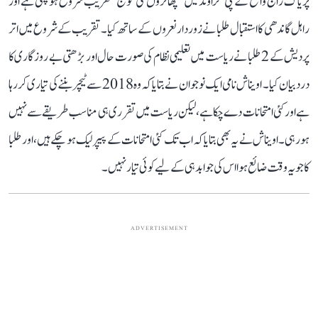
پریاگ راج واقع کے پی گراؤنڈ میں ’چھاتروں کی گونج‘ تقریب شروع ہو چکی ہے اور
راہل گاندھی کا استقبال طلبا نے زوردار نعروں کے ساتھ کیا۔ تقریب کے شروع میں اتر
پردیش کے 2 طلبا نے ریاست میں تعلیمی نظام کی صورت حال اور بڑھتی بے روزگاری کا
درد بیان کیا۔ اویناش نامی ایک نوجوان نے بتایا کہ وہ 2018 سے ٹیچر بننے کی تیاری کر رہا
ہے اور کئی امتحانات دے چکا ہے، لیکن ریاست میں تقرری ہی مناسب طریقے سے نہیں
ہو رہی۔ اویناش نے یہ بھی بتایا کہ اب تک کئی امتحانات کے پیپر لیک ہو چکے ہیں، اور طلبا
کا جو یہ وقت ضائع ہوا اس کی جوابدہی کے لیے کوئی تیار نہیں۔
ADVERTISEMENT