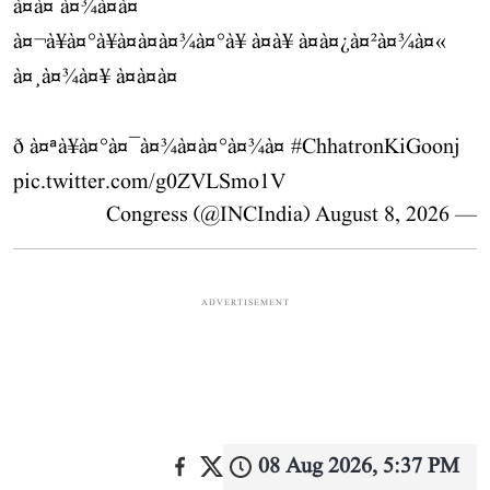
à¤à¤ à¤¾à¤à¤
à¤¬à¥à¤°à¥à¤à¤à¤¾à¤°à¥ à¤à¥ à¤à¤¿à¤²à¤¾à¤«
à¤¸à¤¾à¤¥ à¤à¤à¤
ð à¤ªà¥à¤°à¤¯à¤¾à¤à¤°à¤¾à¤
#ChhatronKiGoonj
pic.twitter.com/g0ZVLSmo1V
August 8, 2026
— Congress (@INCIndia)
ADVERTISEMENT
08 Aug 2026, 5:37 PM