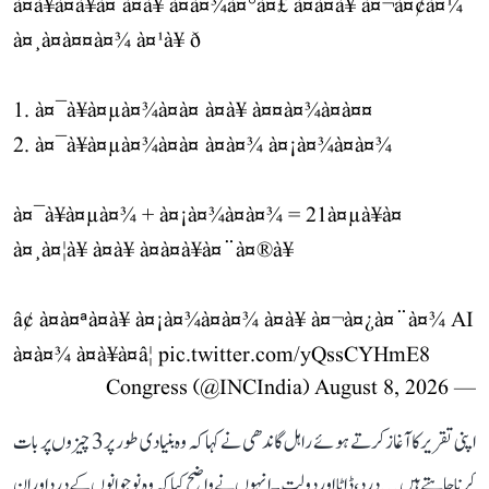
à¤à¥à¤à¥à¤ à¤à¥ à¤à¤¾à¤°à¤£ à¤à¤à¥ à¤¬à¤¢à¤¼
à¤¸à¤à¤¤à¤¾ à¤¹à¥ ð
1. à¤¯à¥à¤µà¤¾à¤à¤ à¤à¥ à¤¤à¤¾à¤à¤¤
2. à¤¯à¥à¤µà¤¾à¤à¤ à¤à¤¾ à¤¡à¤¾à¤à¤¾
à¤¯à¥à¤µà¤¾ + à¤¡à¤¾à¤à¤¾ = 21à¤µà¥à¤
à¤¸à¤¦à¥ à¤à¥ à¤à¤à¥à¤¨à¤®à¥
â¢ à¤à¤ªà¤à¥ à¤¡à¤¾à¤à¤¾ à¤à¥ à¤¬à¤¿à¤¨à¤¾ AI
à¤à¤¾ à¤à¥à¤â¦
pic.twitter.com/yQssCYHmE8
August 8, 2026
— Congress (@INCIndia)
اپنی تقریر کا آغاز کرتے ہوئے راہل گاندھی نے کہا کہ وہ بنیادی طور پر 3 چیزوں پر بات
کرنا چاہتے ہیں... درد، ڈاٹا اور دولت۔ انہوں نے واضح کیا کہ وہ نوجوانوں کے درد اور ان