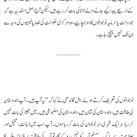
کے ذریعے پیدا کیے جانے والے ڈاٹا کی بات کر رہے ہیں، لیکن آج اصل مسئلہ یہ ہے کہ
جو دولت یا سرمایہ نوجوانوں کا ہونا چاہیے، وہ مرکزی حکومت کی غلط پالیسیوں کی وجہ سے
ان تک نہیں پہنچ رہا ہے۔
ADVERTISEMENT
نوجوانوں کی تعریف کرتے ہوئے راہل گاندھی نے کہا کہ ’’یہ آپ ہیں۔ آپ ہندوستان
کی طاقت ہیں، ہندوستان کی شان ہیں، ہندوستان کی مضبوطی ہیں۔ میں بھیڑ کی بات نہیں
کر رہا، ہر ایک شہری، ہر نوجوان کی بات کر رہا ہوں۔ آپ سب میں ذہانت، تخیل اور
صلاحیت ہے۔ اگر یہ سسٹم آپ کو نہیں روکے گا، تو آپ کی طاقت پر ہی اس ملک کا