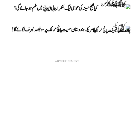
کیا شیخ حسینہ کی عوامی لیگ حکمران بی این پی میں ضم ہو جائے گی؟
کیا امریکہ ہندوستان سمیت پانچ ممالک پر سو فیصد ٹیرف لگائے گا!
ADVERTISEMENT