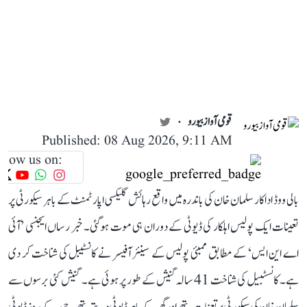
قومی آواز بیورو
Published: 08 Aug 2026, 9:11 AM
llow us on:
بالی ووڈ اداکار سلمان خان کی باندرہ میں واقع رہائش گلیکسی اپارٹمنٹ کے باہر سیکورٹی پر
تعینات ایک پولیس اہلکار کی ڈیوٹی کے دوران ہی موت ہوگئی۔ خبر رساں ایجنسی ’آئی
اے این ایس‘ کے مطابق ممبئی پولیس کے سینئر آفیسر نے کانسٹیبل کی شناخت کر دی
ہے۔ کانسٹبیل کی شناخت 41 سالہ گنیش کے طور پر ہوئی ہے۔ گنیش کئی برسوں سے