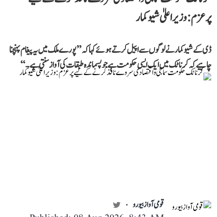
پرعزم: وزیر اعلیٰ شیوکمار
ڈی کے شیوکمار نے لوگوں سے اپیل کرتے ہوئے کہا کہ ’’پورے ملک میں یہ پیغام پہنچنا
چاہیے کہ کرناٹک میں ایک ایسی حکومت ہے جو پسماندہ طبقات کی آواز سنتی ہے۔‘‘
قومی آواز بیورو