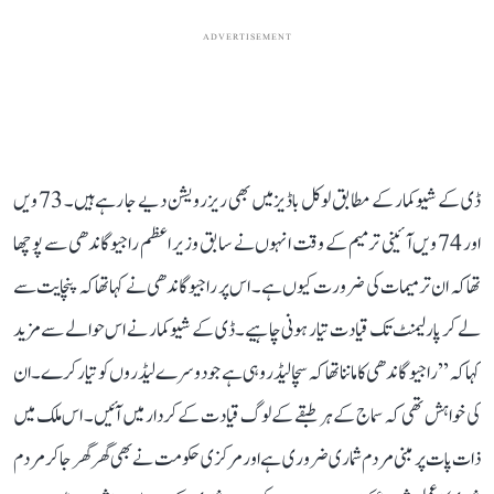
ADVERTISEMENT
ڈی کے شیو کمار کے مطابق لوکل باڈیز میں بھی ریزرویشن دیے جا رہے ہیں۔ 73 ویں
اور 74 ویں آئینی ترمیم کے وقت انہوں نے سابق وزیر اعظم راجیو گاندھی سے پوچھا
تھا کہ ان ترمیمات کی ضرورت کیوں ہے۔ اس پر راجیو گاندھی نے کہا تھا کہ پنچایت سے
لے کر پارلیمنٹ تک قیادت تیار ہونی چاہیے۔ ڈی کے شیوکمار نے اس حوالے سے مزید
کہا کہ ’’راجیو گاندھی کا ماننا تھا کہ سچا لیڈر وہی ہے جو دوسرے لیڈروں کو تیار کرے۔ ان
کی خواہش تھی کہ سماج کے ہر طبقے کے لوگ قیادت کے کردار میں آئیں۔ اس ملک میں
ذات پات پر مبنی مردم شماری ضروری ہے اور مرکزی حکومت نے بھی گھر گھر جا کر مردم