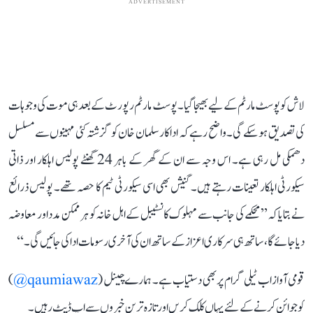
ADVERTISEMENT
لاش کو پوسٹ مارٹم کے لیے بھیجا گیا۔ پوسٹ مارٹم رپورٹ کے بعد ہی موت کی وجوہات
کی تصدیق ہو سکے گی۔ واضح رہے کہ اداکار سلمان خان کو گزشتہ کئی مہینوں سے مسلسل
دھمکی مل رہی ہے۔ اس وجہ سے ان کے گھر کے باہر 24 گھنٹے پولیس اہلکار اور ذاتی
سیکورٹی اہلکار تعینات رہتے ہیں۔ گنیش بھی اسی سیکورٹی ٹیم کا حصہ تھے۔ پولیس ذرائع
نے بتایا کہ’’ محکمے کی جانب سے مہلوک کانسٹیبل کے اہل خانہ کو ہر ممکن مدد اور معاوضہ
دیا جائے گا، ساتھ ہی سرکاری اعزاز کے ساتھ ان کی آخری رسومات ادا کی جائیں گی۔‘‘
قومی آواز اب ٹیلی گرام پر بھی دستیاب ہے۔ ہمارے چینل (
qaumiawaz@
)
کو جوائن کرنے کے لئے یہاں کلک کریں اور تازہ ترین خبروں سے اپ ڈیٹ رہیں۔