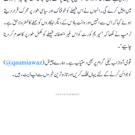
میں اپیل کرے گی۔ انہوں نے اس فیصلے کو خوفناک اور سیاسی طور پر محرک قرار دیتے
ہوئے کہا کہ اس سے انہیں اور وائٹ ہاؤس کے دیگر اہلکاروں کو حملے کا خطرہ لاحق ہے۔
ٹرمپ نے لکھا کہ ’سپریم کورٹ کو اس غیر منصفانہ فیصلے کو مکمل طور پر کالعدم کر دینا
چاہیے‘۔
قومی آواز اب ٹیلی گرام پر بھی دستیاب ہے۔ ہمارے چینل (
qaumiawaz@
)
کو جوائن کرنے کے لئے یہاں کلک کریں اور تازہ ترین خبروں سے اپ ڈیٹ رہیں۔
ADVERTISEMENT