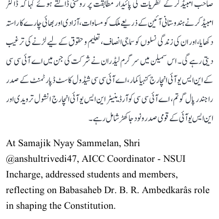
صاحب امبیڈکر کے نظریات کی پائیدار مطابقت پر روشنی ڈالتے ہوئے کہا کہ ڈاکٹر
امبیڈکر نے ہندوستانی آئین کے ذریعے ملک کو مساوات، آزادی اور بھائی چارے کا راستہ
دکھایا، اور ان کی زندگی نسلوں کو سماجی انصاف، تعلیم و حقوق کے لیے لڑنے کی ترغیب
دیتی رہے گی۔ اس سمیلن میں سرگرم لیڈران نے شرکت کی جن میں اے آئی سی سی
کے این ایس یو آئی انچارج کنہیا کمار، اے آئی سی سی شیڈول کاسٹ ڈپارٹمنٹ کے صدر
راجندر پال گوتم، اے آئی سی سی کوآرڈینیٹر این ایس یو آئی انچارج انشول ترویدی اور
این ایس یو آئی کے قومی صدر ونود جاکھڑ شامل رہے۔
At Samajik Nyay Sammelan, Shri
@anshultrivedi47
, AICC Coordinator - NSUI
Incharge, addressed students and members,
reflecting on Babasaheb Dr. B. R. Ambedkarâs role
in shaping the Constitution.