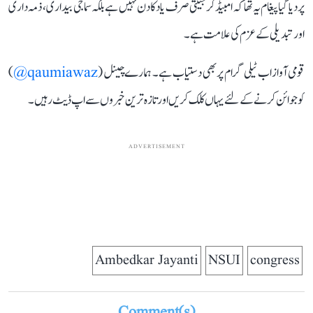
پر دیا گیا پیغام یہ تھا کہ امبیڈکر جینتی صرف یاد کا دن نہیں ہے بلکہ سماجی بیداری، ذمہ داری
اور تبدیلی کے عزم کی علامت ہے۔
قومی آواز اب ٹیلی گرام پر بھی دستیاب ہے۔ ہمارے چینل (
qaumiawaz@
)
کو جوائن کرنے کے لئے یہاں کلک کریں اور تازہ ترین خبروں سے اپ ڈیٹ رہیں۔
ADVERTISEMENT
Ambedkar Jayanti
NSUI
congress
Comment(s)