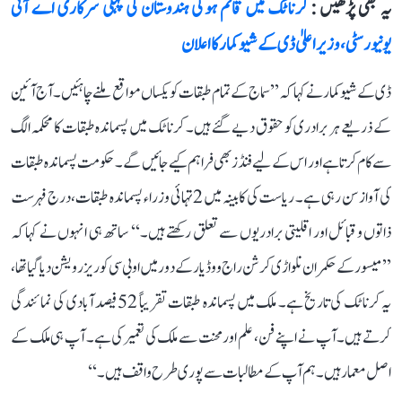
یہ بھی پڑھیں :
کرناٹک میں قائم ہوگی ہندوستان کی پہلی سرکاری اے آئی
یونیورسٹی، وزیر اعلیٰ ڈی کے شیوکمار کا اعلان
ڈی کے شیوکمار نے کہا کہ ’’سماج کے تمام طبقات کو یکساں مواقع ملنے چاہئیں۔ آج آئین
کے ذریعے ہر برادری کو حقوق دیے گئے ہیں۔ کرناٹک میں پسماندہ طبقات کا محکمہ الگ
سے کام کرتا ہے اور اس کے لیے فنڈز بھی فراہم کیے جائیں گے۔ حکومت پسماندہ طبقات
کی آواز سن رہی ہے۔ ریاست کی کابینہ میں 2 تہائی وزراء پسماندہ طبقات، درج فہرست
ذاتوں و قبائل اور اقلیتی برادریوں سے تعلق رکھتے ہیں۔‘‘ ساتھ ہی انہوں نے کہا کہ
’’میسور کے حکمران نلواڑی کرشن راج ووڈیار کے دور میں او بی سی کو ریزرویشن دیا گیا تھا،
یہ کرناٹک کی تاریخ ہے۔ ملک میں پسماندہ طبقات تقریباً 52 فیصد آبادی کی نمائندگی
کرتے ہیں۔ آپ نے اپنے فن، علم اور محنت سے ملک کی تعمیر کی ہے۔ آپ ہی ملک کے
اصل معمار ہیں۔ ہم آپ کے مطالبات سے پوری طرح واقف ہیں۔‘‘