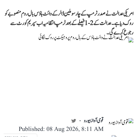
امریکی عدالت نے صدر ٹرمپ کے چار سو ملین ڈالر کے وائٹ ہاؤس بال روم منصوبے کو
روک دیا ہے۔ عدالت کے 2-1 فیصلے کے بعد ٹرمپ انتظامیہ اب سپریم کورٹ سے
رجوع کرے گی۔
قومی آواز بیورو
Published: 08 Aug 2026, 8:11 AM