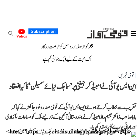
Subscription
Videos
ہجر کو حوصلہ اور وصل کو فرصت درکار
اک محبت کے لیے ایک جوانی کم ہے
قومی خبریں
این ایس یو آئی نے امبیڈکر جینتی پر ’سماجک نیائے سمیلن‘ کا کیا انعقاد
تقریب سے خطاب کرتے ہوئے این ایس یو آئی کے قومی صدر ونود جاکھڑ نے کہا کہ
باباصاحب ڈاکٹر بھیم راؤ امبیڈکر نے ہندوستانی آئین کے ذریعے ملک کو مساوات، آزادی
اور بھائی چارے کا راستہ دکھایا۔