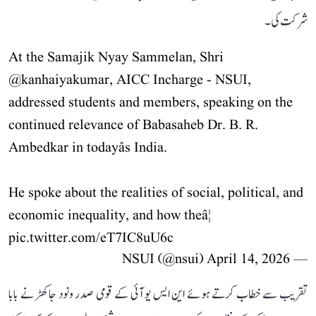
شرکت کی۔
At the Samajik Nyay Sammelan, Shri
@kanhaiyakumar
, AICC Incharge - NSUI,
addressed students and members, speaking on the
continued relevance of Babasaheb Dr. B. R.
Ambedkar in todayâs India.
He spoke about the realities of social, political, and
economic inequality, and how theâ¦
pic.twitter.com/eT7IC8uU6c
April 14, 2026
— NSUI (@nsui)
تقریب سے خطاب کرتے ہوئے این ایس یو آئی کے قومی صدر ونود جاکھڑ نے بابا