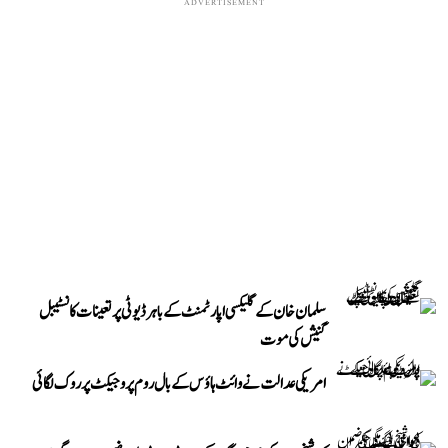
ADVERTISEMENT
سلمان خان کے گلیکسی اپارٹمنٹ کے باہر ڈیوٹی پر تعینات کانسٹیبل
گنیش کی موت
امریکی عدالت نے وائٹ ہاؤس کے بال روم پروجیکٹ پر روک لگائی