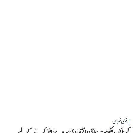
قومی خبریں
کرناٹک حکومت سماجی و اقتصادی سروے نافذ کرنے کے لیے