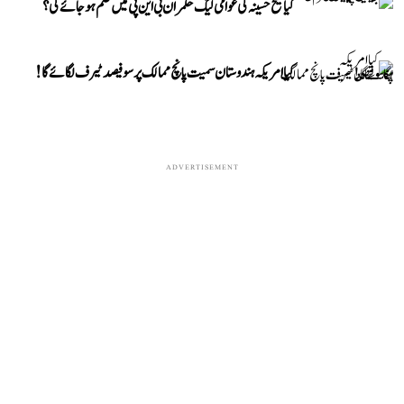
کیا شیخ حسینہ کی عوامی لیگ حکمران بی این پی میں ضم ہو جائے گی؟
کیا امریکہ ہندوستان سمیت پانچ ممالک پر سو فیصد ٹیرف لگائے گا!
ADVERTISEMENT