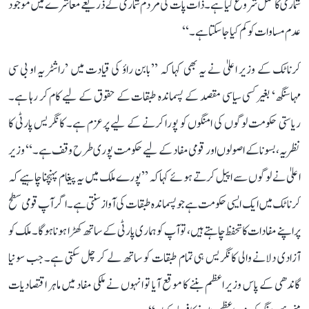
شماری کا عمل شروع کیا ہے۔ ذات پات کی مردم شماری کے ذریعے معاشرے میں موجود
عدم مساوات کو کم کیا جا سکتا ہے۔‘‘
کرناٹک کے وزیر اعلیٰ نے یہ بھی کہا کہ ’’بابن راؤ کی قیادت میں ’راشٹریہ او بی سی
مہاسنگھ‘ بغیر کسی سیاسی مقصد کے پسماندہ طبقات کے حقوق کے لیے کام کر رہا ہے۔
ریاستی حکومت لوگوں کی امنگوں کو پورا کرنے کے لیے پرعزم ہے۔ کانگریس پارٹی کا
نظریہ، بسونا کے اصولوں اور قومی مفاد کے لیے حکومت پوری طرح وقف ہے۔‘‘ وزیر
اعلیٰ نے لوگوں سے اپیل کرتے ہوئے کہا کہ ’’پورے ملک میں یہ پیغام پہنچنا چاہیے کہ
کرناٹک میں ایک ایسی حکومت ہے جو پسماندہ طبقات کی آواز سنتی ہے۔ اگر آپ قومی سطح
پر اپنے مفادات کا تحفظ چاہتے ہیں، تو آپ کو ہماری پارٹی کے ساتھ کھڑا ہونا ہوگا۔ ملک کو
آزادی دلانے والی کانگریس ہی تمام طبقات کو ساتھ لے کر چل سکتی ہے۔ جب سونیا
گاندھی کے پاس وزیر اعظم بننے کا موقع آیا تو انہوں نے ملکی مفاد میں ماہر اقتصادیات