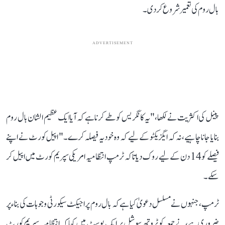
بال روم کی تعمیر شروع کر دی۔
ADVERTISEMENT
پینل کی اکثریت نے لکھا، "یہ کانگریس کو طے کرنا ہے کہ آیا ایک عظیم الشان بال روم
بنایا جانا چاہیے، نہ کہ ایگزیکٹو کے لیے کہ وہ خود یہ فیصلہ کرے۔" اپیل کورٹ نے اپنے
فیصلے کو 14 دن کے لیے روک دیا تاکہ ٹرمپ انتظامیہ امریکی سپریم کورٹ میں اپیل کر
سکے۔
ٹرمپ، جنہوں نے مسلسل دعویٰ کیا ہے کہ بال روم پراجیکٹ سیکورٹی وجوہات کی بناء پر
ضروری ہے، نے جمعہ کو ٹروتھ سوشل پر ایک پوسٹ میں کہا کہ انتظامیہ سپریم کورٹ