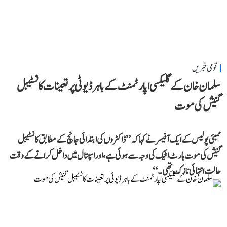
قومی خبریں
سلمان خان کے گلیکسی اپارٹمنٹ کے باہر ڈیوٹی پر تعینات کانسٹیبل
گنیش کی موت
ممبئی پولیس کے ایک آفیسر نے کہا کہ ’’ڈاکٹروں کی ابتدائی جانچ کے مطابق کانسٹیبل
گنیش کی موت ہارٹ اٹیک کی وجہ سے ہوئی ہے، اور اسپتال میں داخل کرانے کے وقت
حالت انتہائی نازک تھی۔‘‘