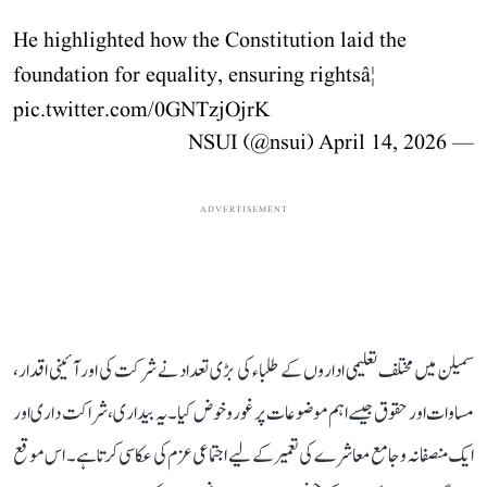
He highlighted how the Constitution laid the
foundation for equality, ensuring rightsâ¦
pic.twitter.com/0GNTzjOjrK
April 14, 2026
— NSUI (@nsui)
ADVERTISEMENT
سمیلن میں مختلف تعلیمی اداروں کے طلباء کی بڑی تعداد نے شرکت کی اور آئینی اقدار،
مساوات اور حقوق جیسے اہم موضوعات پر غور و خوض کیا۔ یہ بیداری، شراکت داری اور
ایک منصفانہ و جامع معاشرے کی تعمیر کے لیے اجتماعی عزم کی عکاسی کرتا ہے۔ اس موقع