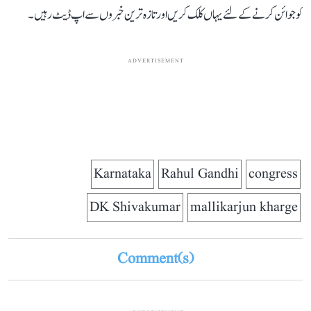
کو جوائن کرنے کے لئے یہاں کلک کریں اور تازہ ترین خبروں سے اپ ڈیٹ رہیں۔
ADVERTISEMENT
Karnataka
Rahul Gandhi
congress
DK Shivakumar
mallikarjun kharge
Comment(s)