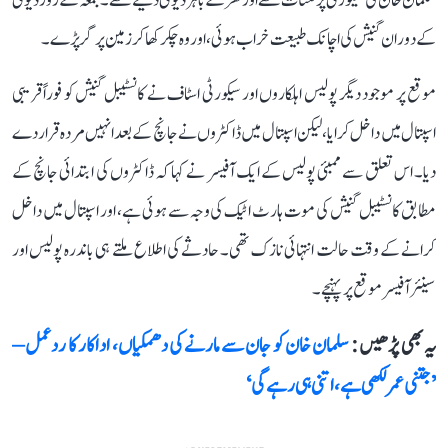
سلمان خان کی سیکورٹی پر تعنات تھے اور گھر کے باہر ڈیوٹی دیتے تھے۔ جمعہ کے روز ڈیوٹی
کے دوران گنیش کی اچانک طبیعت خراب ہوئی، اور وہ چکر کھا کر زمین پر گر پڑے۔
موقع پر موجود دیگر پولیس اہلکاروں اور سیکورٹی اسٹاف نے کانسٹیبل گنیش کو فوراً قریبی
اسپتال میں داخل کرایا، لیکن اسپتال میں ڈاکٹروں نے جانچ کے بعد انہیں مردہ قرار دے
دیا۔ اس تعلق سے ممبئی پولیس کے ایک آفیسر نے کہا کہ ڈاکٹروں کی ابتدائی جانچ کے
مطابق کانسٹیبل گنیش کی موت ہارٹ اٹیک کی وجہ سے ہوئی ہے، اور اسپتال میں داخل
کرانے کے وقت حالت انتہائی نازک تھی۔ حادثے کی اطلاع ملتے ہی باندرہ پولیس اور
سینئر آفیسر موقع پر پہنچے۔
یہ بھی پڑھیں :
سلمان خان کو جان سے مارنے کی دھمکیاں، اداکار کا ردعمل –
’جتنی عمر لکھی ہے، اتنی ہی رہے گی‘