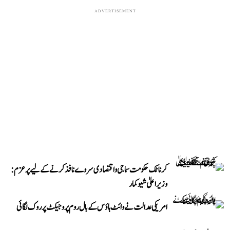
ADVERTISEMENT
کرناٹک حکومت سماجی و اقتصادی سروے نافذ کرنے کے لیے پرعزم:
وزیر اعلیٰ شیوکمار
امریکی عدالت نے وائٹ ہاؤس کے بال روم پروجیکٹ پر روک لگائی