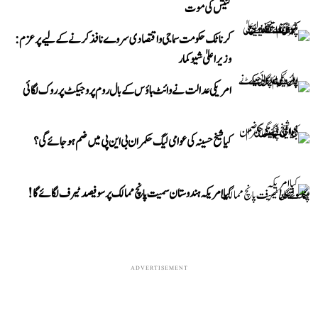
گنیش کی موت
کرناٹک حکومت سماجی و اقتصادی سروے نافذ کرنے کے لیے پرعزم:
وزیر اعلیٰ شیوکمار
امریکی عدالت نے وائٹ ہاؤس کے بال روم پروجیکٹ پر روک لگائی
کیا شیخ حسینہ کی عوامی لیگ حکمران بی این پی میں ضم ہو جائے گی؟
کیا امریکہ ہندوستان سمیت پانچ ممالک پر سو فیصد ٹیرف لگائے گا!
ADVERTISEMENT