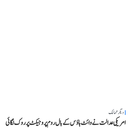
دیگر ممالک
امریکی عدالت نے وائٹ ہاؤس کے بال روم پروجیکٹ پر روک لگائی