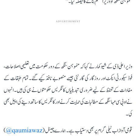
منموہن سنگھ کو وزیر اعظم بنانے کا فیصلہ کیا۔‘‘
ADVERTISEMENT
وزیر اعلی ڈی کے شیوکمار نے کہا کہ منموہن سنگھ کے دور حکومت میں تعلیمی اصلاحات،
فوڈ سیکورٹی ایکٹ اور روزگار کی گارنٹی جیسے منصوبے نافذ کیے گئے۔ تمام طبقات کے
مفادات کے تحفظ کے لیے ضروری تبدیلیاں کانگریس حکومتوں نے ہی کی ہیں۔ انہوں
نے او بی سی مہاسنگھ کے مطالبات کی حمایت کرنے اور کانگریس کا ساتھ دینے کی اپیل بھی
کی۔
قومی آواز اب ٹیلی گرام پر بھی دستیاب ہے۔ ہمارے چینل (
qaumiawaz@
)