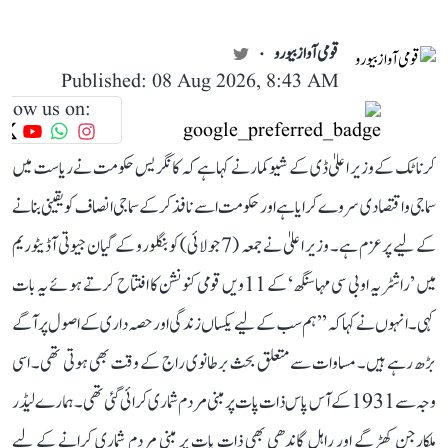
قومی آواز بیورو
Published: 08 Aug 2026, 8:43 AM
llow us on:
کرناٹک کے وزیر اعلیٰ ڈی کے شیوکمار نے کہا ہے کہ کانگریس حکومت نے ریاست میں
سماجی و اقتصادی سروے کرایا ہے اور حکومت اسے نافذ کر کے سماجی انصاف کو یقینی بنانے
کے لیے پرعزم ہے۔ وزیر اعلیٰ نے جمعہ (7 جولائی) کو بنگلورو کے گیان جیوتی آڈیٹوریم
میں ’راشٹریہ او بی سی مہاسنگھ‘ کے 11ویں قومی کنونشن کا افتتاح کرتے ہوئے یہ بات
کہی۔ انہوں نے کہا کہ ’’ہم سب کے لیے یکساں زندگی اور حصہ داری کے اصول پر آگے
بڑھ رہے ہیں۔ مساوات سے متعلق بحث برطانوی راج کے وقت بھی ہوتی تھی۔ اسی
وجہ سے 1931 کے آس پاس ذات پات پر مبنی مردم شماری کرائی گئی تھی۔ ہمارے لیڈر
ملکارجن کھڑگے اور راہل گاندھی بھی ذات پات پر مبنی مردم شماری کرانے کے لیے