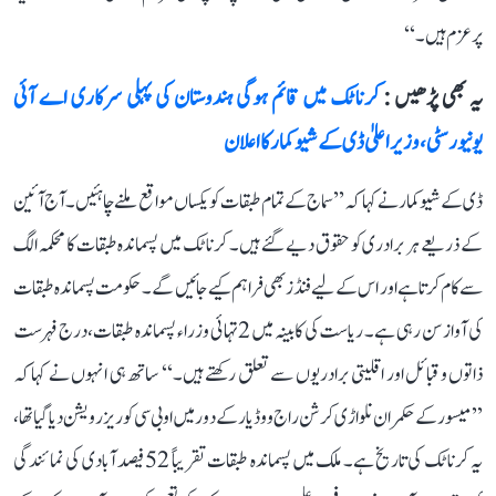
پرعزم ہیں۔‘‘
یہ بھی پڑھیں :
کرناٹک میں قائم ہوگی ہندوستان کی پہلی سرکاری اے آئی
یونیورسٹی، وزیر اعلیٰ ڈی کے شیوکمار کا اعلان
ڈی کے شیوکمار نے کہا کہ ’’سماج کے تمام طبقات کو یکساں مواقع ملنے چاہئیں۔ آج آئین
کے ذریعے ہر برادری کو حقوق دیے گئے ہیں۔ کرناٹک میں پسماندہ طبقات کا محکمہ الگ
سے کام کرتا ہے اور اس کے لیے فنڈز بھی فراہم کیے جائیں گے۔ حکومت پسماندہ طبقات
کی آواز سن رہی ہے۔ ریاست کی کابینہ میں 2 تہائی وزراء پسماندہ طبقات، درج فہرست
ذاتوں و قبائل اور اقلیتی برادریوں سے تعلق رکھتے ہیں۔‘‘ ساتھ ہی انہوں نے کہا کہ
’’میسور کے حکمران نلواڑی کرشن راج ووڈیار کے دور میں او بی سی کو ریزرویشن دیا گیا تھا،
یہ کرناٹک کی تاریخ ہے۔ ملک میں پسماندہ طبقات تقریباً 52 فیصد آبادی کی نمائندگی