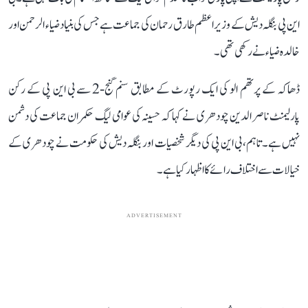
این پی بنگلہ دیش کے وزیر اعظم طارق رحمان کی جماعت ہے جس کی بنیاد ضیاء الرحمن اور
خالدہ ضیاء نے رکھی تھی۔
ڈھاکہ کے پرتھم الو کی ایک رپورٹ کے مطابق سنم گنج-2 سے بی این پی کے رکن
پارلیمنٹ ناصر الدین چودھری نے کہا کہ حسینہ کی عوامی لیگ حکمران جماعت کی دشمن
نہیں ہے۔ تاہم، بی این پی کی دیگر شخصیات اور بنگلہ دیش کی حکومت نے چودھری کے
خیالات سے اختلاف رائے کا اظہار کیا ہے۔
ADVERTISEMENT