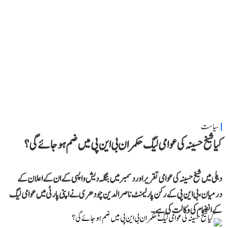
سیاست
کیا شیخ حسینہ کی عوامی لیگ حکمران بی این پی میں ضم ہو جائے گی؟
دہلی میں شیخ حسینہ کی عوامی تقریر اور دسمبر میں بنگلہ دیش واپسی کے ان کے اعلان کے
درمیان، بی این پی کے رکن پارلیمنٹ ناصر الدین چودھری نے اپنی پارٹی میں عوامی لیگ
کے انضمام کی وکالت کی ہے۔