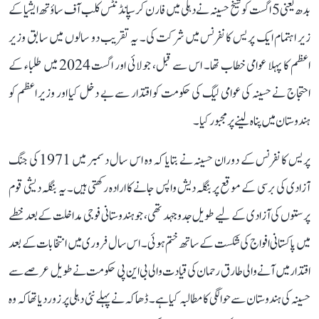
بدھ یعنی 5 اگست کو شیخ حسینہ نے دہلی میں فارن کرسپانڈنٹس کلب آف ساؤتھ ایشیا کے
زیر اہتمام ایک پریس کانفرنس میں شرکت کی۔ یہ تقریب دو سالوں میں سابق وزیر
اعظم کا پہلا عوامی خطاب تھا۔ اس سے قبل، جولائی اور اگست 2024 میں طلباء کے
احتجاج نے حسینہ کی عوامی لیگ کی حکومت کو اقتدار سے بے دخل کیا اور وزیر اعظم کو
ہندوستان میں پناہ لینے پر مجبور کیا۔
پریس کانفرنس کے دوران حسینہ نے بتایا کہ وہ اس سال دسمبر میں 1971 کی جنگ
آزادی کی برسی کے موقع پر بنگلہ دیش واپس جانے کا ارادہ رکھتی ہیں۔ یہ بنگلہ دیشی قوم
پرستوں کی آزادی کے لیے طویل جدوجہد تھی، جو ہندوستانی فوجی مداخلت کے بعد خطے
میں پاکستانی افواج کی شکست کے ساتھ ختم ہوئی۔ اس سال فروری میں انتخابات کے بعد
اقتدار میں آنے والی طارق رحمان کی قیادت والی بی این پی حکومت نے طویل عرصے سے
حسینہ کی ہندوستان سے حوالگی کا مطالبہ کیا ہے۔ ڈھاکہ نے پہلے نئی دہلی پر زور دیا تھا کہ وہ