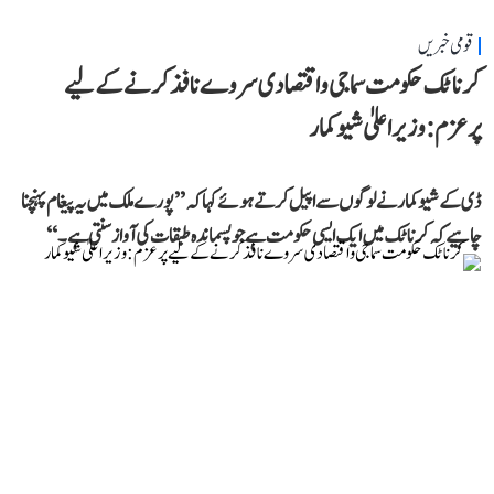
قومی خبریں
کرناٹک حکومت سماجی و اقتصادی سروے نافذ کرنے کے لیے
پرعزم: وزیر اعلیٰ شیوکمار
ڈی کے شیوکمار نے لوگوں سے اپیل کرتے ہوئے کہا کہ ’’پورے ملک میں یہ پیغام پہنچنا
چاہیے کہ کرناٹک میں ایک ایسی حکومت ہے جو پسماندہ طبقات کی آواز سنتی ہے۔‘‘