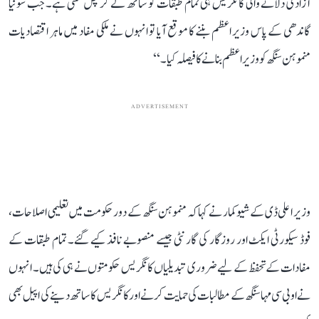
آزادی دلانے والی کانگریس ہی تمام طبقات کو ساتھ لے کر چل سکتی ہے۔ جب سونیا
گاندھی کے پاس وزیر اعظم بننے کا موقع آیا تو انہوں نے ملکی مفاد میں ماہر اقتصادیات
منموہن سنگھ کو وزیر اعظم بنانے کا فیصلہ کیا۔‘‘
ADVERTISEMENT
وزیر اعلی ڈی کے شیوکمار نے کہا کہ منموہن سنگھ کے دور حکومت میں تعلیمی اصلاحات،
فوڈ سیکورٹی ایکٹ اور روزگار کی گارنٹی جیسے منصوبے نافذ کیے گئے۔ تمام طبقات کے
مفادات کے تحفظ کے لیے ضروری تبدیلیاں کانگریس حکومتوں نے ہی کی ہیں۔ انہوں
نے او بی سی مہاسنگھ کے مطالبات کی حمایت کرنے اور کانگریس کا ساتھ دینے کی اپیل بھی