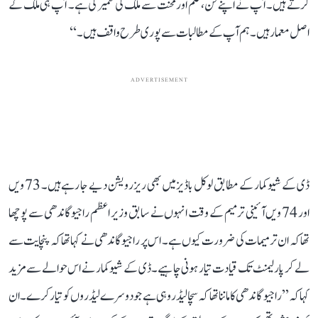
کرتے ہیں۔ آپ نے اپنے فن، علم اور محنت سے ملک کی تعمیر کی ہے۔ آپ ہی ملک کے
اصل معمار ہیں۔ ہم آپ کے مطالبات سے پوری طرح واقف ہیں۔‘‘
ADVERTISEMENT
ڈی کے شیو کمار کے مطابق لوکل باڈیز میں بھی ریزرویشن دیے جا رہے ہیں۔ 73 ویں
اور 74 ویں آئینی ترمیم کے وقت انہوں نے سابق وزیر اعظم راجیو گاندھی سے پوچھا
تھا کہ ان ترمیمات کی ضرورت کیوں ہے۔ اس پر راجیو گاندھی نے کہا تھا کہ پنچایت سے
لے کر پارلیمنٹ تک قیادت تیار ہونی چاہیے۔ ڈی کے شیوکمار نے اس حوالے سے مزید
کہا کہ ’’راجیو گاندھی کا ماننا تھا کہ سچا لیڈر وہی ہے جو دوسرے لیڈروں کو تیار کرے۔ ان