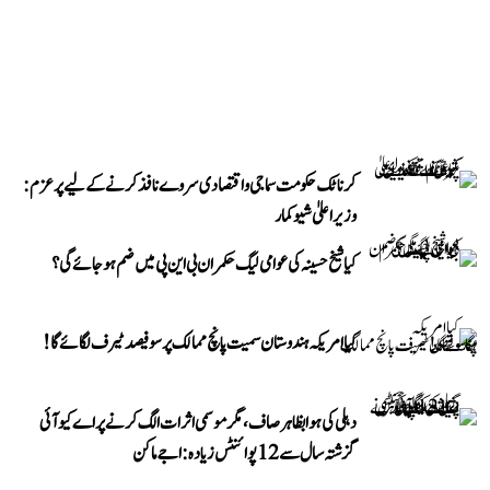
کرناٹک حکومت سماجی و اقتصادی سروے نافذ کرنے کے لیے پرعزم:
وزیر اعلیٰ شیوکمار
کیا شیخ حسینہ کی عوامی لیگ حکمران بی این پی میں ضم ہو جائے گی؟
کیا امریکہ ہندوستان سمیت پانچ ممالک پر سو فیصد ٹیرف لگائے گا!
دہلی کی ہوا بظاہر صاف، مگر موسمی اثرات الگ کرنے پر اے کیو آئی
گزشتہ سال سے 12 پوائنٹس زیادہ: اجے ماکن