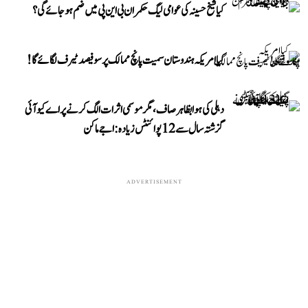
کیا شیخ حسینہ کی عوامی لیگ حکمران بی این پی میں ضم ہو جائے گی؟
کیا امریکہ ہندوستان سمیت پانچ ممالک پر سو فیصد ٹیرف لگائے گا!
دہلی کی ہوا بظاہر صاف، مگر موسمی اثرات الگ کرنے پر اے کیو آئی
گزشتہ سال سے 12 پوائنٹس زیادہ: اجے ماکن
ADVERTISEMENT