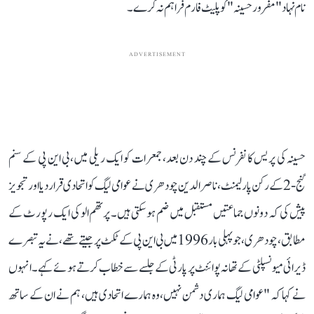
نام نہاد "مفرور حسینہ" کو پلیٹ فارم فراہم نہ کرے۔
ADVERTISEMENT
حسینہ کی پریس کانفرنس کے چند دن بعد، جمعرات کو ایک ریلی میں، بی این پی کے سنم
گنج-2 کے رکن پارلیمنٹ، ناصر الدین چودھری نے عوامی لیگ کو اتحادی قرار دیا اور تجویز
پیش کی کہ دونوں جماعتیں مستقبل میں ضم ہو سکتی ہیں۔ پرتھم الو کی ایک رپورٹ کے
مطابق، چودھری، جو پہلی بار 1996 میں بی این پی کے ٹکٹ پر جیتے تھے، نے یہ تبصرے
ڈیرائی میونسپلٹی کے تھانہ پوائنٹ پر پارٹی کے جلسے سے خطاب کرتے ہوئے کہے۔ انہوں
نے کہا کہ "عوامی لیگ ہماری دشمن نہیں، وہ ہمارے اتحادی ہیں، ہم نے ان کے ساتھ