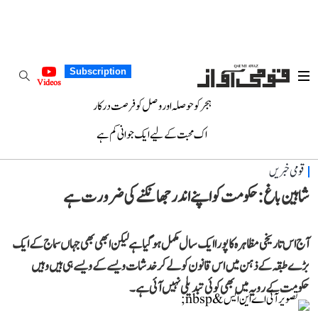
Subscription
Videos
ہجر کو حوصلہ اور وصل کو فرصت درکار
اک محبت کے لیے ایک جوانی کم ہے
قومی خبریں
شاہین باغ :حکومت کو اپنے اندر جھانکنے کی ضرورت ہے
آج اس تاریخی مظاہرہ کا پورا ایک سال مکمل ہو گیا ہے لیکن ابھی بھی جہاں سماج کے ایک
بڑے طبقہ کے ذہن میں اس قانون کو لے کر خدشات ویسے کے ویسے ہی ہیں وہیں
حکومت کے رویہ میں بھی کوئی تبدیلی نہیں آئی ہے۔