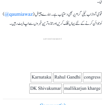
کی۔
قومی آواز اب ٹیلی گرام پر بھی دستیاب ہے۔ ہمارے چینل (
qaumiawaz@
)
کو جوائن کرنے کے لئے یہاں کلک کریں اور تازہ ترین خبروں سے اپ ڈیٹ رہیں۔
ADVERTISEMENT
Karnataka
Rahul Gandhi
congress
DK Shivakumar
mallikarjun kharge