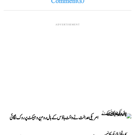
Comment(s)
ADVERTISEMENT
امریکی عدالت نے وائٹ ہاؤس کے بال روم پروجیکٹ پر روک لگائی