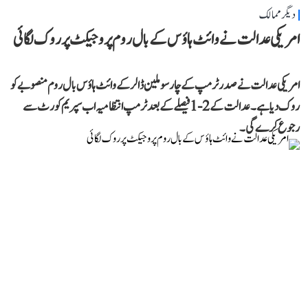
دیگر ممالک
امریکی عدالت نے وائٹ ہاؤس کے بال روم پروجیکٹ پر روک لگائی
امریکی عدالت نے صدر ٹرمپ کے چار سو ملین ڈالر کے وائٹ ہاؤس بال روم منصوبے کو
روک دیا ہے۔ عدالت کے 2-1 فیصلے کے بعد ٹرمپ انتظامیہ اب سپریم کورٹ سے
رجوع کرے گی۔