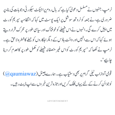
ٹرمپ، جنہوں نے مسلسل دعویٰ کیا ہے کہ بال روم پراجیکٹ سیکورٹی وجوہات کی بناء پر
ضروری ہے، نے جمعہ کو ٹروتھ سوشل پر ایک پوسٹ میں کہا کہ انتظامیہ سپریم کورٹ
میں اپیل کرے گی۔ انہوں نے اس فیصلے کو خوفناک اور سیاسی طور پر محرک قرار دیتے
ہوئے کہا کہ اس سے انہیں اور وائٹ ہاؤس کے دیگر اہلکاروں کو حملے کا خطرہ لاحق ہے۔
ٹرمپ نے لکھا کہ ’سپریم کورٹ کو اس غیر منصفانہ فیصلے کو مکمل طور پر کالعدم کر دینا
چاہیے‘۔
قومی آواز اب ٹیلی گرام پر بھی دستیاب ہے۔ ہمارے چینل (
qaumiawaz@
)
کو جوائن کرنے کے لئے یہاں کلک کریں اور تازہ ترین خبروں سے اپ ڈیٹ رہیں۔
ADVERTISEMENT