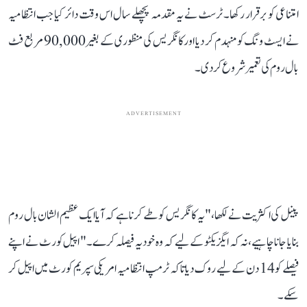
امتناعی کو برقرار رکھا۔ ٹرسٹ نے یہ مقدمہ پچھلے سال اس وقت دائر کیا جب انتظامیہ
نے ایسٹ ونگ کو منہدم کر دیا اور کانگریس کی منظوری کے بغیر 90,000 مربع فٹ
بال روم کی تعمیر شروع کر دی۔
ADVERTISEMENT
پینل کی اکثریت نے لکھا، "یہ کانگریس کو طے کرنا ہے کہ آیا ایک عظیم الشان بال روم
بنایا جانا چاہیے، نہ کہ ایگزیکٹو کے لیے کہ وہ خود یہ فیصلہ کرے۔" اپیل کورٹ نے اپنے
فیصلے کو 14 دن کے لیے روک دیا تاکہ ٹرمپ انتظامیہ امریکی سپریم کورٹ میں اپیل کر
سکے۔