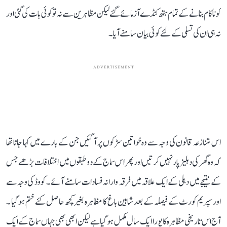
کو ناکام بنانے کے تمام ہتھ کنڈےآزمائےگئے لیکن مظاہرین سے نہ تو کوئی بات کی گئی اور
نہ ہی ان کی تسلی کےلئے کوئی بیان سامنے آیا۔
ADVERTISEMENT
اس متنازعہ قانون کی وجہ سے وہ خواتین سڑکوں پر آ گئیں جن کے بارے میں کہا جاتا تھا
کہ وہ گھر کی دہلیز پار نہیں کرتیں اورپھر اس سماج کے دو طبقوں میں اختلافات بڑھے جس
کے نتیجے میں دہلی کےایک علاقہ میں فرقہ وارانہ فسادات سامنے آئے۔ کووڈ کی وجہ سے
اور سپریم کورٹ کے فیصلہ کے بعد شاہین باغ کا مظاہرہ بغیرکچھ حاصل کئے ختم ہوگیا ۔
آج اس تاریخی مظاہرہ کا پورا ایک سال مکمل ہو گیا ہے لیکن ابھی بھی جہاں سماج کے ایک