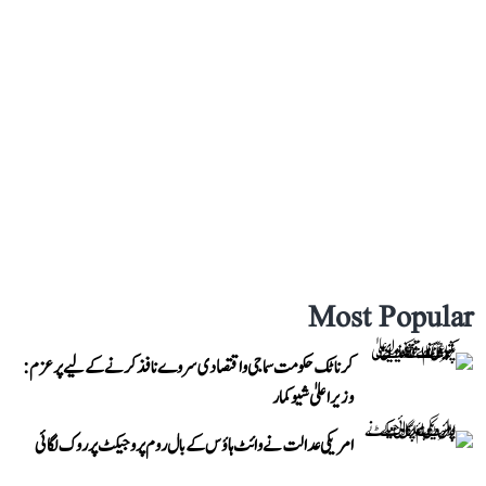
Most Popular
کرناٹک حکومت سماجی و اقتصادی سروے نافذ کرنے کے لیے پرعزم:
وزیر اعلیٰ شیوکمار
امریکی عدالت نے وائٹ ہاؤس کے بال روم پروجیکٹ پر روک لگائی