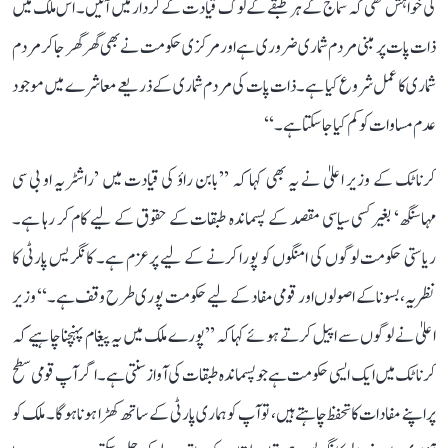
کی خواہش تھی کہ سماج کے ہر طبقے کے لوگ قیادت کے کردار میں آئیں۔ اس ملک میں
ذات پات پر مبنی مردم شماری ضروری ہے اور مرکزی حکومت نے بھی گھر گھر جا کر مردم
شماری کا عمل شروع کیا ہے۔ ذات پات کی مردم شماری کے ذریعے معاشرے میں موجود
عدم مساوات کو کم کیا جا سکتا ہے۔‘‘
کرناٹک کے وزیر اعلیٰ نے یہ بھی کہا کہ ’’بابن راؤ کی قیادت میں ’راشٹریہ او بی سی
مہاسنگھ‘ بغیر کسی سیاسی مقصد کے پسماندہ طبقات کے حقوق کے لیے کام کر رہا ہے۔
ریاستی حکومت لوگوں کی امنگوں کو پورا کرنے کے لیے پرعزم ہے۔ کانگریس پارٹی کا
نظریہ، بسونا کے اصولوں اور قومی مفاد کے لیے حکومت پوری طرح وقف ہے۔‘‘ وزیر
اعلیٰ نے لوگوں سے اپیل کرتے ہوئے کہا کہ ’’پورے ملک میں یہ پیغام پہنچنا چاہیے کہ
کرناٹک میں ایک ایسی حکومت ہے جو پسماندہ طبقات کی آواز سنتی ہے۔ اگر آپ قومی سطح
پر اپنے مفادات کا تحفظ چاہتے ہیں، تو آپ کو ہماری پارٹی کے ساتھ کھڑا ہونا ہوگا۔ ملک کو