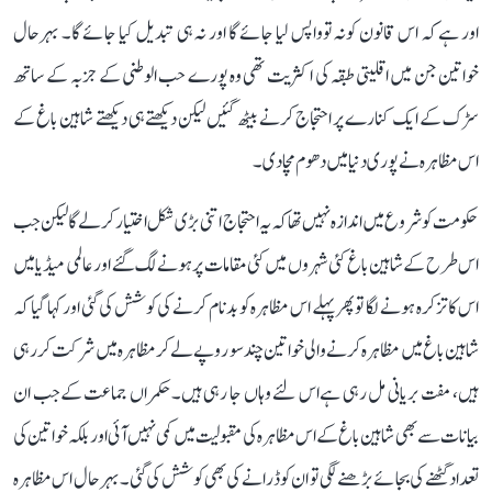
اور ہے کہ اس قانون کونہ توواپس لیا جائے گا اور نہ ہی تبدیل کیا جائے گا۔ بہرحال
خواتین جن میں اقلیتی طبقہ کی اکثریت تھی وہ پورے حب الوطنی کے جزبہ کے ساتھ
سڑک کے ایک کنارے پر احتجاج کرنے بیٹھ گئیں لیکن دیکھتےہی دیکھتے شاہین باغ کے
اس مظاہرہ نے پوری دنیا میں دھوم مچا دی۔
حکومت کوشروع میں اندازہ نہیں تھاکہ یہ احتجاج اتنی بڑی شکل اختیار کر لےگا لیکن جب
اس طرح کےشاہین باغ کئی شہروں میں کئی مقامات پر ہونے لگ گئے اور عالمی میڈیا میں
اس کا تزکرہ ہونے لگا تو پھر پہلے اس مظاہرہ کو بدنام کرنے کی کوشش کی گئی اور کہا گیا کہ
شاہین باغ میں مظاہرہ کرنے والی خواتین چند سو روپے لے کر مظاہرہ میں شرکت کر رہی
ہیں، مفت بریانی مل رہی ہےاس لئے وہاں جا رہی ہیں۔حکمراں جماعت کےجب ان
بیانات سے بھی شاہین باغ کے اس مظاہرہ کی مقبولیت میں کمی نہیں آئی اور بلکہ خواتین کی
تعداد گھٹنے کی بجائے بڑھنے لگی تو ان کو ڈرانے کی بھی کوشش کی گئی۔بہرحال اس مظاہرہ