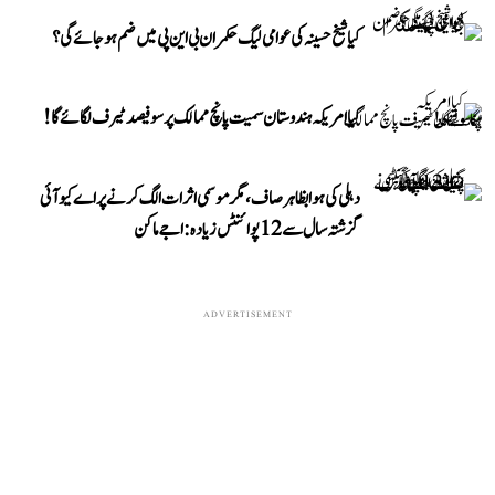
کیا شیخ حسینہ کی عوامی لیگ حکمران بی این پی میں ضم ہو جائے گی؟
کیا امریکہ ہندوستان سمیت پانچ ممالک پر سو فیصد ٹیرف لگائے گا!
دہلی کی ہوا بظاہر صاف، مگر موسمی اثرات الگ کرنے پر اے کیو آئی
گزشتہ سال سے 12 پوائنٹس زیادہ: اجے ماکن
ADVERTISEMENT