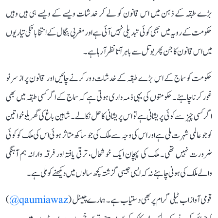
بڑے طبقہ کے ذہن میں اس قانون کو لے کر خدشات ویسے کے ویسے ہی ہیں وہیں
حکومت کے رویہ میں بھی کوئی تبدیلی نہیں آئی ہے اور مغربی بنگال کے انتخاباتکی تیاریوں
میں اس قانون کا جن پھر بوتل سے باہر آتا نظر آ رہاہے۔
حکومت کو سماج کے اس بڑے طبقہ کے خدشات دور کرنے چائیں اور قانون پر از سر نو
غور کرنا چاہئے۔حکومتوں کی یہی ذمہ داری ہوتی ہے کہ سماج کے اگر کسی طبقہ میں بھی
اگر کسی چیز سےکوئی پریشانی ہےتو اس پریشانی کاحل نکالے۔ شاہین باغ کی گھریلوخواتین
کوجو عالمی شہرت ملی ہےاور اس کی وجہ سے ملک کی جو ساکھ متاثر ہوئی اس کی ملک کو کوئی
ضرورت نہیں تھی۔ ملک کی پہچان ایک خوشحال، ترقی یافتہ اور فرقہ وارانہ ہم آہنگی
والے ملک کی ہونی چاہئے نہ کہ ایسی جیسی گزشتہ کچھ سالوں میں دیکھنے کو ملی ہے۔
قومی آواز اب ٹیلی گرام پر بھی دستیاب ہے۔ ہمارے چینل (
qaumiawaz@
)