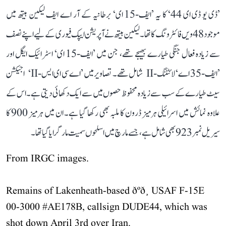
’ڈی یو ڈی ای 44‘ کا یہ ’ایف-15 ای‘ برطانیہ کے آر اے ایف لیکین ہیتھ میں
موجود 48ویں فائٹر ونگ کا تھا۔ لیکین ہیتھ نے آپریشن ایپک فیوری کے لیے اپنے نصف
سے زیادہ فعال جنگی طیارے بھیجے تھے، جن میں ’ایف-15 ای‘ اسٹرائیک ایگل اور
’ایف-35 اے‘ لائٹننگ-II شامل تھے۔ تصاویر میں ’اے سی ای ایس-II‘ اجیکشن
سیٹ طیارے کے سب سے زیادہ محفوظ حصوں میں سے ایک دکھائی دیتی ہے۔ اس کے
علاوہ نمائش میں اسرائیلی ہرمیز ڈرون کا ملبہ بھی رکھا گیا ہے۔ ان میں ہرمیز 900 کا
سیریل نمبر 923 بھی شامل ہے، جسے مارچ میں اسلحوں سمیت مار گرایا گیا تھا۔
From IRGC images.
Remains of Lakenheath-based ðºð¸ USAF F-15E
00-3000
#AE178B
, callsign DUDE44, which was
shot down April 3rd over Iran.