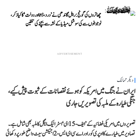
چھاتروں کی گونج: راہل گاندھی نے ’درد، ڈاٹا اور دولت‘ کا کیا ذکر،
نوجوانوں سے کی سوشل میڈیا کے نشہ سے بچنے کی تلقین
ADVERTISEMENT
دیگر ممالک
ایران نے جنگ میں امریکہ کو ہوئے نقصانات کے ثبوت پیش کیے،
جنگی طیارہ کے ملبہ کی تصویریں جاری
تصویروں میں امریکی فضائیہ کے ’ایف-15 ای‘ اسٹرائیک ایگل کا ملبہ بھی شامل ہے۔
تصاویر میں طیارے کا اوپری کور اور اے سی ای ایس-2 اجیکشن سیٹ واضح طور پر دکھائی