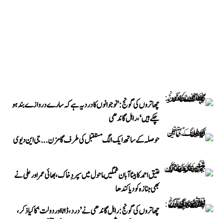
چھاتروں کی گونج: ’نوجوانوں کا درد یہ ہے کہ سارے دروازے بند ہو
چکے ہیں‘، راہل گاندھی
حوصلہ کے ساتھ ایک الگ مستقبل کی طرف گامزن... جی این دیوی
عتیق احمد کا بیٹا آبان غمگین ماحول میں سپردِ خاک، بھائی عمر اور علی نے
بھی جنازہ کو دیا کندھا
چھاتروں کی گونج: راہل گاندھی نے ’درد، ڈاٹا اور دولت‘ کا کیا ذکر،