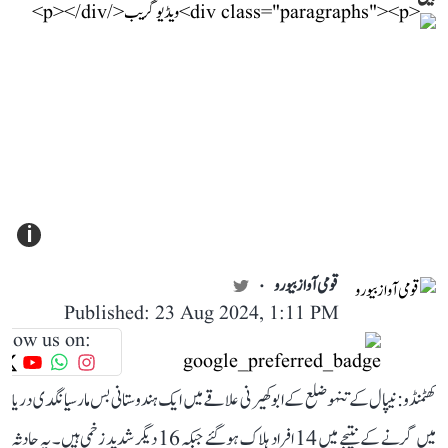
i
قومی آواز بیورو
Published: 23 Aug 2024, 1:11 PM
llow us on:
کھٹمنڈو: نیپال کے تنہو ضلع کے ابوکھیرنی علاقے میں ایک ہندوستانی بس مارسیانگدی دریا
میں گرنے کے نتیجے میں 14 افراد ہلاک ہو گئے جبکہ 16 دیگر شدید زخمی ہیں۔ یہ حادثہ