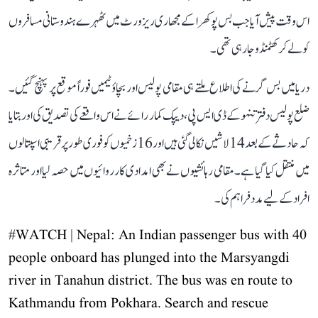
اس وقت پیش آیا جب بس پوکھرا کے مجھاری ریزورٹ میں ٹھہرے ہندوستانی مسافروں
کو لے کر کھٹمنڈو جا رہی تھی۔
دریا میں بس گرنے کی اطلاع ملتے ہی مقامی پولیس اور بچاؤ ٹیمیں فوراً موقع پر پہنچ گئیں۔
ضلع پولیس دفتر تنہو کے ڈی ایس پی، دیپک کمار رائے نے اس واقعے کی تصدیق کی اور بتایا
کہ حادثے کے بعد 14 لاشیں نکالی گئی ہیں اور 16 زخمیوں کو فوری طور پر قریبی اسپتالوں
میں منتقل کیا گیا ہے۔ مقامی رہائشیوں نے بھی امدادی کارروائیوں میں حصہ لیا اور متاثرہ
افراد کے لیے مدد فراہم کی۔
#WATCH
| Nepal: An Indian passenger bus with 40
people onboard has plunged into the Marsyangdi
river in Tanahun district. The bus was en route to
Kathmandu from Pokhara. Search and rescue