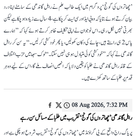
’چھاتروں کی گونج‘ پروگرام میں ایک طالب علم نے راہل گاندھی کے سامنے اپنا درد
بیان کرتے ہوئے بتایا کہ وہ بی ایڈ اور سی ٹیٹ کر چکا ہے، 4 سال سے زیادہ ہو چکا ہے لیکن
بھرتی نہیں نکل رہی۔ اس نوجوان نے اپنی تکلیف ظاہر کرتے ہوئے کہا کہ ’’ہمارے
پاس 2 ہی راستے ہیں، چائے کی دکان کھولیں، یا پھر خود کشی کر لیں۔‘‘ یہ سن کر راہل
گاندھی نے کہا کہ ’’خودکشی کوئی متبادل ہو ہی نہیں سکتا۔‘‘ لوک سبھا میں حزب اختلاف
کے قائد راہل گاندھی نے طلبا کو یقین دلایا کہ انھیں انصاف ملے گا، اس کے لیے وہ ہر
قدم پر طلبا کے ساتھ کھڑے ہیں۔
08 Aug 2026, 7:32 PM
راہل گاندھی ’چھاتروں کی گونج‘ تقریب میں طلبا کے مسائل سن رہے
پریاگ راج واقع کے پی گراؤنڈ میں ’چھاتروں کی گونج‘ تقریب شروع ہو چکی ہے اور