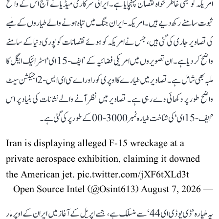
امریکہ کو بھی خاطر خواہ نقصان پہنچایا ہے۔ ایرانی سرکاری میڈیا نے آج اس کے واضح
ثبوت سامنے رکھ دیے ہیں۔ امریکہ-ایران جنگ میں تباہ ہونے والے طیاروں کے ملبے
کی تصاویر جاری کی گئی ہیں، جس نے امریکہ کو ہوئے نقصانات کو پوری دنیا کے سامنے
واضح کر دیا ہے۔ ان تصویروں میں امریکی فضائیہ کے ’ایف-15 ای‘ اسٹرائیک ایگل کا
ملبہ بھی شامل ہے۔ تصاویر میں طیارے کا اوپری کور اور اے سی ای ایس-2 اجیکشن سیٹ
واضح طور پر دکھائی دے رہی ہے۔ تصاویر میں نظر آنے والے نشانات کی بنیاد پر اس
’ایف-15 ای‘ کی شناخت طیارہ نمبر3000-00 کے طور پر کی گئی ہے۔
Iran is displaying alleged F-15 wreckage at a
private aerospace exhibition, claiming it downed
the American jet.
pic.twitter.com/jXF6tXLd3t
August 7, 2026
— Open Source Intel (@Osint613)
یہ طیارہ ’ڈی یو ڈی ای 44‘ سے منسلک ہے، جسے اپریل کے آغاز میں ایران کے اوپر مار