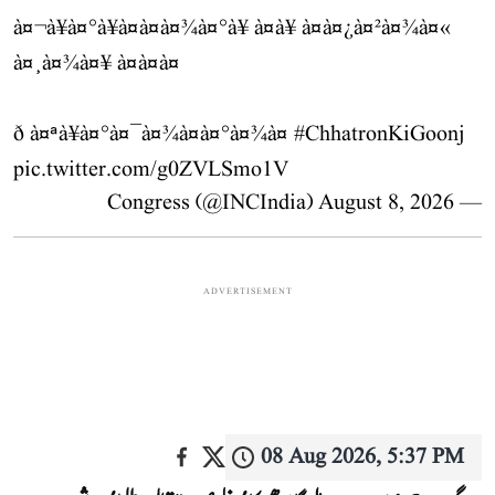
à¤¬à¥à¤°à¥à¤à¤à¤¾à¤°à¥ à¤à¥ à¤à¤¿à¤²à¤¾à¤«
à¤¸à¤¾à¤¥ à¤à¤à¤
ð à¤ªà¥à¤°à¤¯à¤¾à¤à¤°à¤¾à¤
#ChhatronKiGoonj
pic.twitter.com/g0ZVLSmo1V
August 8, 2026
— Congress (@INCIndia)
ADVERTISEMENT
08 Aug 2026, 5:37 PM