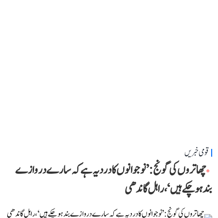
قومی خبریں
چھاتروں کی گونج: ’نوجوانوں کا درد یہ ہے کہ سارے دروازے
بند ہو چکے ہیں‘، راہل گاندھی