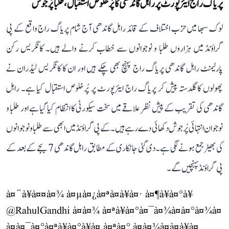
پریاگ راج ایئرپورٹ پر راہل گاندھی کا پُرخلوص استقبال، طلبا پُرجوش
لوک سبھا میں حزب اختلاف کے قائد راہل گاندھی آج شام پریاگ راج واقع کے پی
گراؤنڈ میں ہزاروں طلبا و نوجوانوں سے خطاب کرنے والے ہیں۔ کانگریس رکن
پارلیمنٹ راہل گاندھی پریاگ راج پہنچ بھی چکے ہیں اور ان کا کانگریس لیڈران نے
پھولوں کا گلدستہ پیش کر پریاگ راج ایئرپورٹ پر پُرخلوص استقبال کیا ہے۔ راہل
گاندھی کی تقریب کے پیش نظر علاقے میں سخت سیکورٹی کا انتظام کیا گیا ہے اور طلبا و
نوجوان انتہائی پُرجوش دکھائی دے رہے ہیں۔ کے پی گراؤنڈ میں ابھی سے طلبا و نوجوانوں
کی بھیڑ جمع ہونے لگی ہے۔ دی گئی جانکاری کے مطابق راہل گاندھی 7 بجے کے بعد کے
پی گراؤنڈ پہنچیں گے۔
à¤¨à¥à¤¤à¤¾ à¤µà¤¿à¤ªà¤à¥à¤· à¤¶à¥à¤°à¥
@RahulGandhi
à¤à¤¾ à¤ªà¥à¤°à¤¯à¤¾à¤à¤°à¤¾à¤
à¤à¤¯à¤°à¤ªà¥à¤°à¥à¤ à¤ªà¤° à¤à¤¾à¤à¤à¥à¤