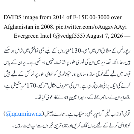
DVIDS image from 2014 of F-15E 00-3000 over
Afghanistan in 2008.
pic.twitter.com/oAugzvAAyi
August 7, 2026
— Evergreen Intel (@vcdgf555)
رپورٹس کے مطابق اس میں ’سی-130‘ طیاروں کے ملبے بھی نمائش میں شامل ہو سکتے
ہیں، حالانکہ تصاویر میں ان کی فوری طور پر شناخت نہیں ہو سکی ہے۔ ایران کے پاس
قبضہ میں لیے گئے فوجی ساز و سامان اور ٹیکنالوجی کو عوامی طور پر نمائش کے لیے پیش
کرنے کی ایک پرانی تاریخ رہی ہے۔ اس کی معروف مثال ’آر کیو-170‘ سینٹینل ہے،
جسے ایران نے سائبر حملے کے ذریعہ زمین پر اتارنے کا دعویٰ کیا تھا۔
قومی آواز اب ٹیلی گرام پر بھی دستیاب ہے۔ ہمارے چینل (
qaumiawaz@
)
کو جوائن کرنے کے لئے یہاں کلک کریں اور تازہ ترین خبروں سے اپ ڈیٹ رہیں۔