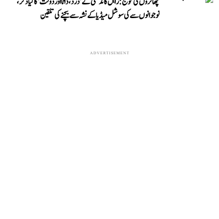
چھاتروں کی گونج: راہل گاندھی نے ’درد، ڈاٹا اور دولت‘ کا کیا ذکر،
نوجوانوں سے کی سوشل میڈیا کے نشہ سے بچنے کی تلقین
ADVERTISEMENT