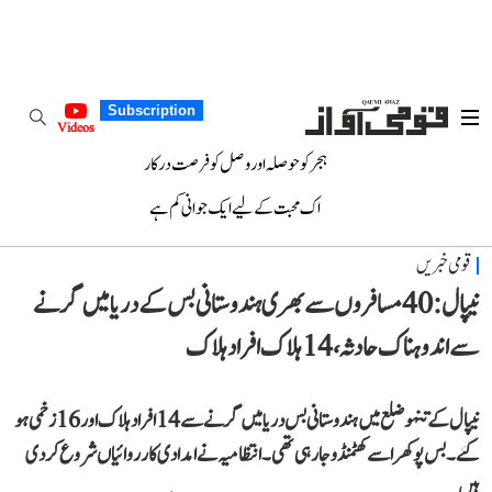
Subscription
Videos
ہجر کو حوصلہ اور وصل کو فرصت درکار
اک محبت کے لیے ایک جوانی کم ہے
قومی خبریں
نیپال: 40 مسافروں سے بھری ہندوستانی بس کے دریا میں گرنے
سے اندوہناک حادثہ، 14 ہلاک افراد ہلاک
نیپال کے تنہو ضلع میں ہندوستانی بس دریا میں گرنے سے 14 افراد ہلاک اور 16 زخمی ہو
گئے۔ بس پوکھرا سے کھٹمنڈو جا رہی تھی۔ انتظامیہ نے امدادی کارروائیاں شروع کر دی
ہیں