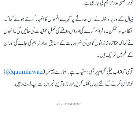
کو ہر ممکن مدد فراہم کی جا رہی ہے۔
نیپال کے وزیر داخلہ نے اس حادثے پر گہرے افسوس کا اظہار کرتے ہوئے کہا کہ
انتظامیہ ہر ممکن مدد فراہم کرے گی اور اس واقعے کی مکمل تحقیقات کی جائیں گی۔ انہوں
نے کہا کہ متاثرہ خاندانوں کو ان کی ضروریات کے مطابق امداد فراہم کی جائے گی اور ان
کے غم میں شریک ہیں۔
قومی آواز اب ٹیلی گرام پر بھی دستیاب ہے۔ ہمارے چینل (
qaumiawaz@
)
کو جوائن کرنے کے لئے یہاں کلک کریں اور تازہ ترین خبروں سے اپ ڈیٹ رہیں۔
ADVERTISEMENT