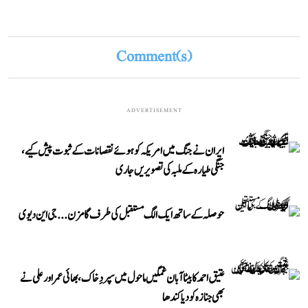
Comment(s)
ADVERTISEMENT
ایران نے جنگ میں امریکہ کو ہوئے نقصانات کے ثبوت پیش کیے،
جنگی طیارہ کے ملبہ کی تصویریں جاری
حوصلہ کے ساتھ ایک الگ مستقبل کی طرف گامزن... جی این دیوی
عتیق احمد کا بیٹا آبان غمگین ماحول میں سپردِ خاک، بھائی عمر اور علی نے
بھی جنازہ کو دیا کندھا