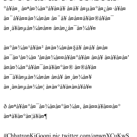
°à¥à¤¸ à¤ªà¤¾à¤°à¥à¤à¥ à¤à¥ à¤µà¤°à¤¿à¤·à¥à¤
à¤¨à¥à¤¤à¤¾à¤à¤ à¤¨à¥ à¤à¤¤à¥à¤®à¥à¤¯
à¤¸à¥à¤µà¤¾à¤à¤¤ à¤à¤¿à¤¯à¤¾à¥¤
à¤°à¤¾à¤¹à¥à¤² à¤à¤¾à¤à¤§à¥ à¤à¥ à¤à¤
à¤¯à¤¹à¤¾à¤ 'à¤à¤¾à¤¤à¥à¤°à¥à¤ à¤à¥ à¤à¥à¤à¤'
à¤à¤¾à¤°à¥à¤¯à¤à¥à¤°à¤® à¤®à¥à¤
à¤¯à¥à¤µà¤¾à¤à¤ à¤à¥ à¤¸à¤¾à¤¥
à¤¸à¤à¤µà¤¾à¤¦ à¤à¤°à¥à¤à¤à¥à¥¤
ð à¤ªà¥à¤°à¤¯à¤¾à¤à¤°à¤¾à¤, à¤à¤¤à¥à¤¤à¤°
à¤ªà¥à¤°à¤¦à¥à¤¶
#ChhatronKiGoonj
pic.twitter.com/opwpXCuKwS