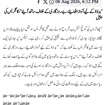
08 Aug 2026, 6:12 PM
’بدلاؤ کے لیے آواز اٹھائیے، بے روزگاری کے خلاف ساتھ آئیے‘، کانگریس کی
اپیل
’چھاتروں کی گونج‘ تقریب شروع ہونے سے قبل کانگریس سوشل میڈیا پلیٹ فارمز پر
لگاتار ویڈیوز جاری کر نوجوانوں سے یکجہتی کی اپیل کر رہی ہے۔ ’ایکس‘ پر جاری ایک
پوسٹ میں کانگریس نے لکھا ہے کہ ’’بدلاؤ کے لیے آواز اٹھائیے، بے روزگاری کے
خلاف ساتھ آئیے‘‘۔ اس پوسٹ کے ساتھ ویڈیو میں کچھ عام لوگوں کے بیانات دکھائے
گئے ہیں، جو کہہ رہے ہیں کہ اتر پردیش میں روزگار نہ ہونے کی وجہ سے وہ ملک سے باہر
اسرائیل جا رہے ہیں۔ جنگ کے حالات میں بھی وہ اسرائیل جانے کو تیار ہیں، کیونکہ
ریاست میں ان کے لیے دو وقت کی روٹی حاصل کرنا محال ہو رہا ہے۔
à¤¬à¤¦à¤²à¤¾à¤µ à¤à¥ à¤²à¤¿à¤ à¤à¤µà¤¾à¤
à¤à¤ à¤¾à¤à¤