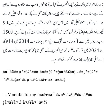
زوردار انداز میں نشانے پر لیا۔ انھوں نے کہا کہ نوجوانوں کا سب سے بڑا درد یہ ہے کہ ان
کے لیے سارے دروازے بند ہو چکے ہیں۔ راہل گاندھی نے کچھ اعداد و شمار پیش کرتے
ہوئے بتایا کہ ’’مینوفیکچرنگ میں چین کا پروڈکٹ 3 گنا ہے، انٹرپرینیورشپ میں 90
فیصد ایم ایس ایم ای کو قرض نہیں مل سکتا، سرکاری ملازمت کی بات کریں تو 150
امیدواروں میں سے 1 کو ملازمت ملتی ہے، پی ایس یو ملازمت 2014 میں 14 لاکھ
اور 2024 میں 7 لاکھ۔‘‘ ساتھ ہی انھوں نے یہ بھی بتایا کہ کارپوریٹ ملازمت میں
اے آئی 60 فیصد ملازمت کم کرنے والا ہے۔
à¤¯à¥à¤µà¤¾à¤à¤ à¤à¤¾ à¤¦à¤°à¥à¤¦ - à¤¸à¤¾à¤
°à¥ à¤¦à¤°à¤µà¤¾à¤à¥ à¤¬à¤à¤¦
1. Manufacturing: à¤à¥à¤¨ à¤à¥ à¤ªà¥à¤°à¥à¤
¡à¤à¥à¤ 3 à¤à¥à¤¨à¤¾