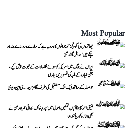
Most Popular
چھاتروں کی گونج: ’نوجوانوں کا درد یہ ہے کہ سارے دروازے بند ہو
چکے ہیں‘، راہل گاندھی
ایران نے جنگ میں امریکہ کو ہوئے نقصانات کے ثبوت پیش کیے،
جنگی طیارہ کے ملبہ کی تصویریں جاری
حوصلہ کے ساتھ ایک الگ مستقبل کی طرف گامزن... جی این دیوی
عتیق احمد کا بیٹا آبان غمگین ماحول میں سپردِ خاک، بھائی عمر اور علی نے
بھی جنازہ کو دیا کندھا