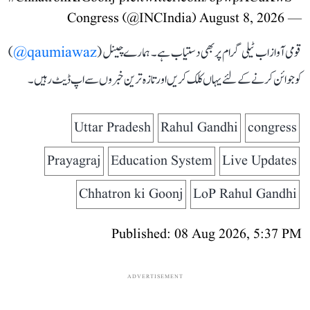
August 8, 2026
— Congress (@INCIndia)
قومی آواز اب ٹیلی گرام پر بھی دستیاب ہے۔ ہمارے چینل (
qaumiawaz@
)
کو جوائن کرنے کے لئے یہاں کلک کریں اور تازہ ترین خبروں سے اپ ڈیٹ رہیں۔
Uttar Pradesh
Rahul Gandhi
congress
Prayagraj
Education System
Live Updates
Chhatron ki Goonj
LoP Rahul Gandhi
Published: 08 Aug 2026, 5:37 PM
ADVERTISEMENT