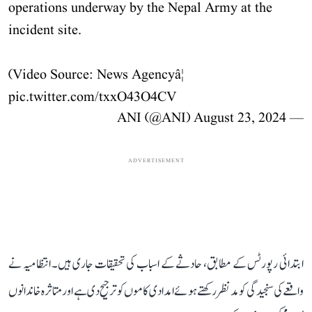
operations underway by the Nepal Army at the
incident site.
(Video Source: News Agencyâ¦
pic.twitter.com/txxO43O4CV
August 23, 2024
— ANI (@ANI)
ADVERTISEMENT
ابتدائی رپورٹس کے مطابق، حادثے کے اسباب کی تحقیقات جاری ہیں۔ انتظامیہ نے
واقعے کی سنجیدگی کو مدنظر رکھتے ہوئے امدادی کاموں کو ترجیح دی ہے اور متاثرہ خاندانوں