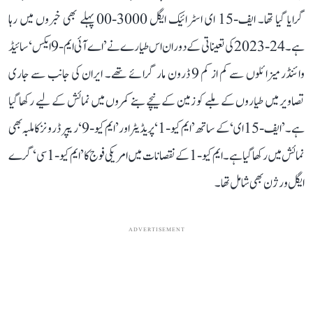
گرایا گیا تھا۔ ایف-15 ای اسٹرائیک ایگل 3000-00 پہلے بھی خبروں میں رہا
ہے۔ 24-2023 کی تعیناتی کے دوران اس طیارے نے ’اے آئی ایم-9 ایکس‘ سائیڈ
وائنڈر میزائلوں سے کم از کم 9 ڈرون مار گرائے تھے۔ ایران کی جانب سے جاری
تصاویر میں طیاروں کے ملبے کو زمین کے نیچے بنے کمروں میں نمائش کے لیے رکھا گیا
ہے۔ ’ایف-15 ای‘ کے ساتھ ’ایم کیو-1‘ پریڈیٹر اور ’ایم کیو-9‘ ریپر ڈرونز کا ملبہ بھی
نمائش میں رکھا گیا ہے۔ ایم کیو-1 کے نقصانات میں امریکی فوج کا ’ایم کیو-1 سی‘ گرے
ایگل ورژن بھی شامل تھا۔
ADVERTISEMENT