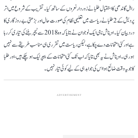
راہل گاندھی کا استقبال طلبا نے زوردار نعروں کے ساتھ کیا۔ تقریب کے شروع میں اتر
پردیش کے 2 طلبا نے ریاست میں تعلیمی نظام کی صورت حال اور بڑھتی بے روزگاری کا
درد بیان کیا۔ اویناش نامی ایک نوجوان نے بتایا کہ وہ 2018 سے ٹیچر بننے کی تیاری کر رہا
ہے اور کئی امتحانات دے چکا ہے، لیکن ریاست میں تقرری ہی مناسب طریقے سے نہیں
ہو رہی۔ اویناش نے یہ بھی بتایا کہ اب تک کئی امتحانات کے پیپر لیک ہو چکے ہیں، اور طلبا
کا جو یہ وقت ضائع ہوا اس کی جوابدہی کے لیے کوئی تیار نہیں۔
ADVERTISEMENT