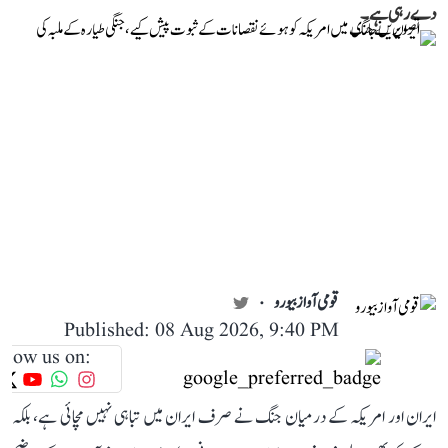
دے رہی ہے۔
قومی آواز بیورو
Published: 08 Aug 2026, 9:40 PM
llow us on:
ایران اور امریکہ کے درمیان جنگ نے صرف ایران میں تباہی نہیں مچائی ہے، بلکہ