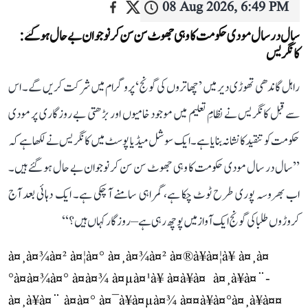
08 Aug 2026, 6:49 PM
سال در سال مودی حکومت کا وہی جھوٹ سن سن کر نوجوان بے حال ہو گئے:
کانگریس
راہل گاندھی تھوڑی دیر میں ’چھاتروں کی گونج‘ پروگرام میں شرکت کریں گے۔ اس
سے قبل کانگریس نے نظامِ تعلیم میں موجود خامیوں اور بڑھتی بے روزگاری پر مودی
حکومت کو تنقید کا نشانہ بنایا ہے۔ ایک سوشل میڈیا پوسٹ میں کانگریس نے لکھا ہے کہ
’’سال در سال مودی حکومت کا وہی جھوٹ سن سن کر نوجوان بے حال ہو گئے ہیں۔
اب بھروسہ پوری طرح ٹوٹ چکا ہے، گمراہی سامنے آ چکی ہے۔ ایک دہائی بعد آج
کروڑوں طلبا کی گونج ایک آواز میں پوچھ رہی ہے– روزگار کہاں ہیں؟‘‘
à¤¸à¤¾à¤² à¤¦à¤° à¤¸à¤¾à¤² à¤®à¥à¤¦à¥ à¤¸à¤
°à¤à¤¾à¤° à¤à¤¾ à¤µà¤¹à¥ à¤à¥à¤ à¤¸à¥à¤¨-
à¤¸à¥à¤¨ à¤à¤° à¤¯à¥à¤µà¤¾ à¤¤à¥à¤°à¤¸à¥à¤¤