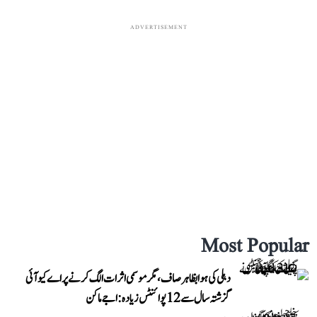
ADVERTISEMENT
Most Popular
دہلی کی ہوا بظاہر صاف، مگر موسمی اثرات الگ کرنے پر اے کیو آئی
گزشتہ سال سے 12 پوائنٹس زیادہ: اجے ماکن