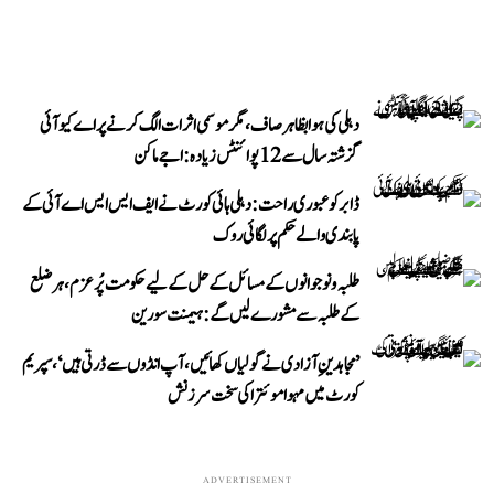
دہلی کی ہوا بظاہر صاف، مگر موسمی اثرات الگ کرنے پر اے کیو آئی
گزشتہ سال سے 12 پوائنٹس زیادہ: اجے ماکن
ڈابر کو عبوری راحت: دہلی ہائی کورٹ نے ایف ایس ایس اے آئی کے
پابندی والے حکم پر لگائی روک
طلبہ و نوجوانوں کے مسائل کے حل کے لیے حکومت پُرعزم، ہر ضلع
کے طلبہ سے مشورے لیں گے: ہیمنت سورین
’مجاہدینِ آزادی نے گولیاں کھائیں، آپ انڈوں سے ڈرتی ہیں‘، سپریم
کورٹ میں مہوا موئترا کی سخت سرزنش
ADVERTISEMENT