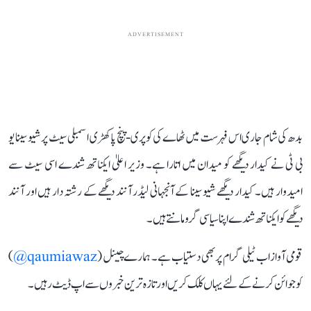
ADVERTISEMENT
بدھ کی شام جاری اس فہرست میں ٹھاے کی کوپری-پنچ پاکھڑی اسمبلی سیٹ پر شیوسینا یو
بی ٹی نے کیدار دیگھے کو میدان میں اتارا ہے۔ وزیر اعلیٰ ایکناتھ شندے اسی سیٹ سے
امیدوار ہیں۔ کیدار دیگھے شیوسینا کے آنجہانی لیڈر آنند دیگھے کے رشتہ دار ہیں اور آنند
دیگھے کو ایکناتھ شندے اپنا سیاسی گرو مانتے ہیں۔
قومی آواز اب ٹیلی گرام پر بھی دستیاب ہے۔ ہمارے چینل (
qaumiawaz@
)
کو جوائن کرنے کے لئے یہاں کلک کریں اور تازہ ترین خبروں سے اپ ڈیٹ رہیں۔