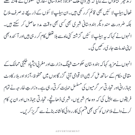
رندھیر جیسوال نے بتایا کہ بیرونِ ملک موجود ہندوستانی سفارتی مشنوں نے 24 گھنٹے
فعال ہیلپ لائنیں بھی قائم کر رکھی ہیں۔ ان ہیلپ لائنوں کے ذریعے نہ صرف ملاح
بلکہ ضرورت مند دیگر ہندوستانی شہری بھی کسی بھی وقت مدد حاصل کر سکتے ہیں۔
انہوں نے کہا کہ یہ ہیلپ لائنیں گزشتہ کئی ماہ سے بلا تعطل کام کر رہی ہیں اور آئندہ بھی
اپنی خدمات جاری رکھیں گی۔
انہوں نے مزید کہا کہ ہندوستان حکومت شپنگ وزارت اور مغربی ایشیا و خلیجی ممالک کے
مقامی حکام کے ساتھ مل کر بین الاقوامی آبی گزرگاہوں میں محفوظ، آزاد اور بلا رکاوٹ
جہاز رانی اور تجارتی سرگرمیوں کی مسلسل حمایت کرتی رہی ہے۔ وزارتِ خارجہ نے تمام
فریقوں سے اپیل کی کہ وہ عام شہریوں، شہری ڈھانچے، تجارتی جہازوں اور ان پر کام
کرنے والے ملاحوں کو کسی بھی قسم کی کارروائی کا نشانہ بنانے سے گریز کریں۔
ADVERTISEMENT