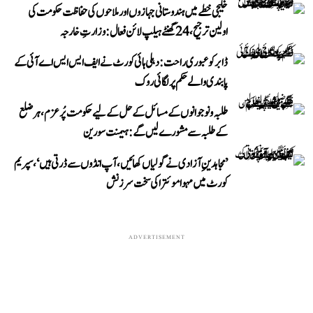
خلیجی خطے میں ہندوستانی جہازوں اور ملاحوں کی حفاظت حکومت کی
اولین ترجیح، 24 گھنٹے ہیلپ لائن فعال: وزارتِ خارجہ
ڈابر کو عبوری راحت: دہلی ہائی کورٹ نے ایف ایس ایس اے آئی کے
پابندی والے حکم پر لگائی روک
طلبہ و نوجوانوں کے مسائل کے حل کے لیے حکومت پُرعزم، ہر ضلع
کے طلبہ سے مشورے لیں گے: ہیمنت سورین
’مجاہدینِ آزادی نے گولیاں کھائیں، آپ انڈوں سے ڈرتی ہیں‘، سپریم
کورٹ میں مہوا موئترا کی سخت سرزنش
ADVERTISEMENT