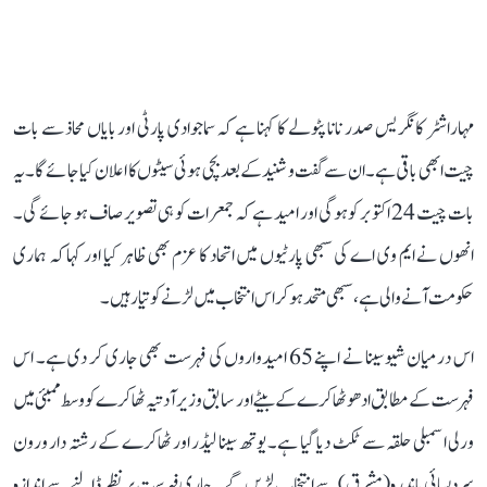
مہاراشٹر کانگریس صدر نانا پٹولے کا کہنا ہے کہ سماجوادی پارٹی اور بایاں محاذ سے بات
چیت ابھی باقی ہے۔ ان سے گفت و شنید کے بعد بچی ہوئی سیٹوں کا اعلان کیا جائے گا۔ یہ
بات چیت 24 اکتوبر کو ہوگی اور امید ہے کہ جمعرات کو ہی تصویر صاف ہو جائے گی۔
انھوں نے ایم وی اے کی سبھی پارٹیوں میں اتحاد کا عزم بھی ظاہر کیا اور کہا کہ ہماری
حکومت آنے والی ہے، سبھی متحد ہو کر اس انتخاب میں لڑنے کو تیار ہیں۔
اس درمیان شیوسینا نے اپنے 65 امیدواروں کی فہرست بھی جاری کر دی ہے۔ اس
فہرست کے مطابق ادھو ٹھاکرے کے بیٹے اور سابق وزیر آدتیہ ٹھاکرے کو وسط ممبئی میں
ورلی اسمبلی حلقہ سے ٹکٹ دیا گیا ہے۔ یوتھ سینا لیڈر اور ٹھاکرے کے رشتہ دار ورون
سردیسائی باندرہ (مشرق) سے انتخاب لڑیں گے۔ جاری فہرست پر نظر ڈالنے سے اندازہ