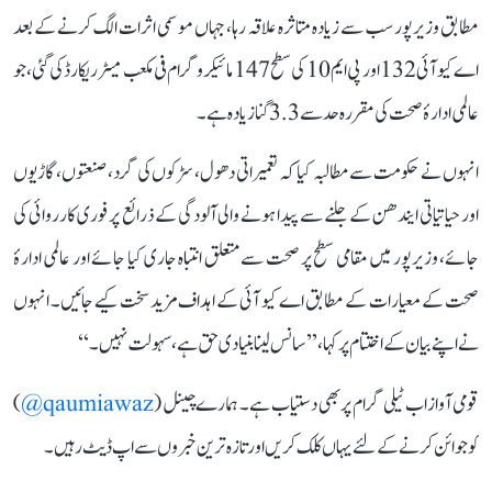
مطابق وزیرپور سب سے زیادہ متاثرہ علاقہ رہا، جہاں موسمی اثرات الگ کرنے کے بعد
اے کیو آئی 132 اور پی ایم 10 کی سطح 147 مائیکروگرام فی مکعب میٹر ریکارڈ کی گئی، جو
عالمی ادارۂ صحت کی مقررہ حد سے 3.3 گنا زیادہ ہے۔
انہوں نے حکومت سے مطالبہ کیا کہ تعمیراتی دھول، سڑکوں کی گرد، صنعتوں، گاڑیوں
اور حیاتیاتی ایندھن کے جلنے سے پیدا ہونے والی آلودگی کے ذرائع پر فوری کارروائی کی
جائے، وزیرپور میں مقامی سطح پر صحت سے متعلق انتباہ جاری کیا جائے اور عالمی ادارۂ
صحت کے معیارات کے مطابق اے کیو آئی کے اہداف مزید سخت کیے جائیں۔ انہوں
نے اپنے بیان کے اختتام پر کہا، ’’سانس لینا بنیادی حق ہے، سہولت نہیں۔‘‘
قومی آواز اب ٹیلی گرام پر بھی دستیاب ہے۔ ہمارے چینل (
qaumiawaz@
)
کو جوائن کرنے کے لئے یہاں کلک کریں اور تازہ ترین خبروں سے اپ ڈیٹ رہیں۔