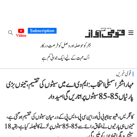
Subscription
Videos
ہجر کو حوصلہ اور وصل کو فرصت درکار
اک محبت کے لیے ایک جوانی کم ہے
قومی خبریں
مہاراشٹر اسمبلی انتخاب: ایم وی اے میں سیٹوں کی تقسیم، تینوں بڑی
پارٹیاں 85-85 سیٹوں پر اتاریں گی امیدوار
کانگریس، شیوسینا یو بی ٹی اور این سی پی-ایس پی کے درمیان سیٹوں کی تقسیم ہو گئی ہے،
تینوں ہی پارٹیوں نے اتفاق رائے سے 85-85 سیٹوں پر لڑنے کا فیصلہ کیا ہے، بقیہ 18
سیٹیں دیگر اتحادیوں کو ملیں گی۔