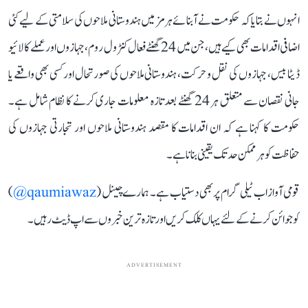
انہوں نے بتایا کہ حکومت نے آبنائے ہرمز میں ہندوستانی ملاحوں کی سلامتی کے لیے کئی
اضافی اقدامات بھی کیے ہیں، جن میں 24 گھنٹے فعال کنٹرول روم، جہازوں اور عملے کا لائیو
ڈیٹا بیس، جہازوں کی نقل و حرکت، ہندوستانی ملاحوں کی صورتحال اور کسی بھی واقعے یا
جانی نقصان سے متعلق ہر 24 گھنٹے بعد تازہ معلومات جاری کرنے کا نظام شامل ہے۔
حکومت کا کہنا ہے کہ ان اقدامات کا مقصد ہندوستانی ملاحوں اور تجارتی جہازوں کی
حفاظت کو ہر ممکن حد تک یقینی بنانا ہے۔
قومی آواز اب ٹیلی گرام پر بھی دستیاب ہے۔ ہمارے چینل (
qaumiawaz@
)
کو جوائن کرنے کے لئے یہاں کلک کریں اور تازہ ترین خبروں سے اپ ڈیٹ رہیں۔
ADVERTISEMENT