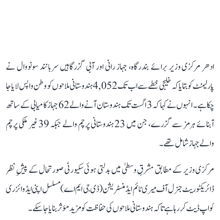
ادھر مرکزی وزیر برائے بندرگاہ، جہاز رانی اور آبی گزرگاہیں سربانند سونووال نے
پارلیمنٹ کو بتایا کہ خلیجی خطے سے اب تک 4,052 ہندوستانی ملاحوں کو وطن واپس لایا جا
چکا ہے۔ انہوں نے کہا کہ 3 اگست تک ہندوستان آنے والے 62 جہاز کامیابی کے ساتھ
آبنائے ہرمز سے گزرے، جن میں 23 ہندوستانی پرچم والے جبکہ 39 غیر ملکی پرچم
والے جہاز شامل تھے۔
مرکزی وزیر کے مطابق مشرقِ وسطیٰ میں بدلتی ہوئی سکیورٹی صورتحال کے پیشِ نظر
ڈائریکٹوریٹ جنرل آف میری ٹائم ایڈمنسٹریشن (ڈی جی ایم اے) مسلسل اپنی ایڈوائزری
کو اپ ڈیٹ کر رہا ہے تاکہ ہندوستانی ملاحوں کی حفاظت کو مزید مؤثر بنایا جا سکے۔