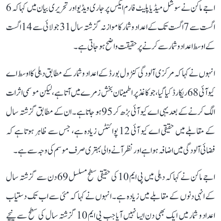
اجے ماکن نے سوشل میڈیا پلیٹ فارم ایکس پر جاری ویڈیو اور تحریری بیان میں کہا کہ 6
اگست سے 7 اگست تک کے اعداد و شمار کا موازنہ گزشتہ سال 31 جولائی سے 14 اگست
کے اوسط اعداد و شمار سے کرنے پر حقیقت واضح ہو جاتی ہے۔
انہوں نے کہا کہ مرکزی آلودگی کنٹرول بورڈ کے اعداد و شمار کے مطابق دہلی کا اوسط اے
کیو آئی 68 ریکارڈ کیا گیا، جو کاغذ پر اطمینان بخش زمرے میں آتا ہے، لیکن موسمی اثرات
الگ کرنے کے بعد یہی اے کیو آئی بڑھ کر 95 ہو جاتا ہے۔ ان کے مطابق گزشتہ سال
کے مقابلے میں حقیقی اے کیو آئی 12 پوائنٹس زیادہ ہے، جس سے ظاہر ہوتا ہے کہ
فضائی آلودگی میں اضافہ ہوا ہے اور نظر آنے والی بہتری صرف موسم کی وجہ سے ہے۔
اجے ماکن نے کہا کہ دہلی میں پی ایم 10 کی حقیقی سطح مسلسل 69 دن سے گزشتہ سال
کے انہی دنوں کے مقابلے میں زیادہ ہے۔ انہوں نے کہا کہ مئی سے اب تک دستیاب
اعداد و شمار میں ایک بھی دن ایسا نہیں آیا جب پی ایم 10 گزشتہ سال کی سطح سے نیچے