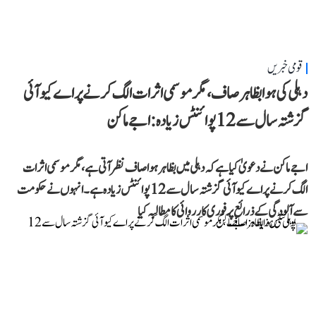
قومی خبریں
دہلی کی ہوا بظاہر صاف، مگر موسمی اثرات الگ کرنے پر اے کیو آئی
گزشتہ سال سے 12 پوائنٹس زیادہ: اجے ماکن
اجے ماکن نے دعویٰ کیا ہے کہ دہلی میں بظاہر ہوا صاف نظر آتی ہے، مگر موسمی اثرات
الگ کرنے پر اے کیو آئی گزشتہ سال سے 12 پوائنٹس زیادہ ہے۔ انہوں نے حکومت
سے آلودگی کے ذرائع پر فوری کارروائی کا مطالبہ کیا