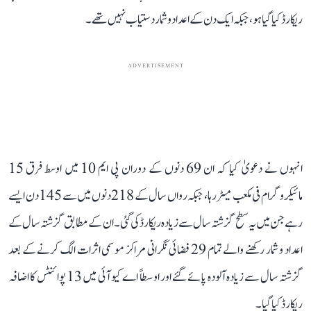
ریکارڈ کیا گیا ہو، جبکہ ایک دن کے اعداد و شمار دستیاب نہیں تھے۔
ADVERTISEMENT
انہوں نے دعویٰ کیا کہ ان 69 دنوں کے دوران پی ایم 10 میں اوسط فرق 15
مائیکروگرام فی مکعب میٹر رہا، جبکہ رواں سال کے 218 دنوں میں سے 145 دن ایسے
رہے جن میں یہ سطح گزشتہ سال سے زیادہ ریکارڈ کی گئی۔ ان کے مطابق گزشتہ سال کے
اعداد و شمار رکھنے والے تمام 29 فضائی نگرانی مراکز موسمی اثرات الگ کرنے کے بعد
گزشتہ سال سے زیادہ آلودہ پائے گئے اور اوسطاً اے کیو آئی میں 13 پوائنٹس کا اضافہ
ریکارڈ کیا گیا۔