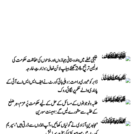
خلیجی خطے میں ہندوستانی جہازوں اور ملاحوں کی حفاظت حکومت کی
اولین ترجیح، 24 گھنٹے ہیلپ لائن فعال: وزارتِ خارجہ
ڈابر کو عبوری راحت: دہلی ہائی کورٹ نے ایف ایس ایس اے آئی کے
پابندی والے حکم پر لگائی روک
طلبہ و نوجوانوں کے مسائل کے حل کے لیے حکومت پُرعزم، ہر ضلع
کے طلبہ سے مشورے لیں گے: ہیمنت سورین
’مجاہدینِ آزادی نے گولیاں کھائیں، آپ انڈوں سے ڈرتی ہیں‘، سپریم
کورٹ میں مہوا موئترا کی سخت سرزنش