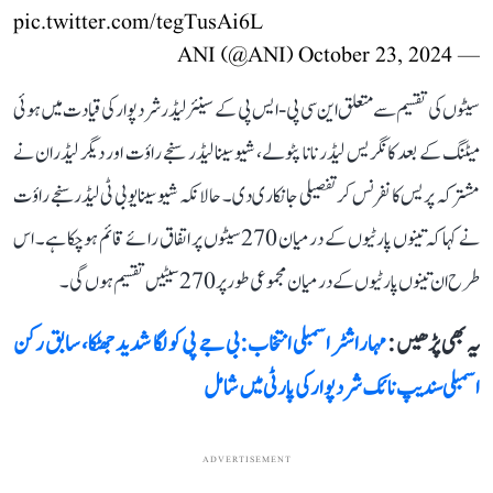
pic.twitter.com/tegTusAi6L
October 23, 2024
— ANI (@ANI)
سیٹوں کی تقسیم سے متعلق این سی پی-ایس پی کے سینئر لیڈر شرد پوار کی قیادت میں ہوئی
میٹنگ کے بعد کانگریس لیڈر نانا پٹولے، شیوسینا لیڈر سنجے راؤت اور دیگر لیڈران نے
مشترکہ پریس کانفرنس کر تفصیلی جانکاری دی۔ حالانکہ شیوسینا یو بی ٹی لیڈر سنجے راؤت
نے کہا کہ تینوں پارٹیوں کے درمیان 270 سیٹوں پر اتفاق رائے قائم ہو چکا ہے۔ اس
طرح ان تینوں پارٹیوں کے درمیان مجموعی طور پر 270 سیٹیں تقسیم ہوں گی۔
یہ بھی پڑھیں :
مہاراشٹر اسمبلی انتخاب: بی جے پی کو لگا شدید جھٹکا، سابق رکن
اسمبلی سندیپ نائک شرد پوار کی پارٹی میں شامل
ADVERTISEMENT