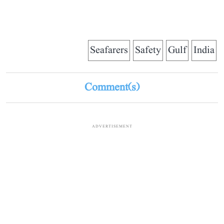
Seafarers
Safety
Gulf
India
Comment(s)
ADVERTISEMENT