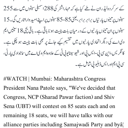
کے سرکردہ لیڈران نے طے کیا ہے کہ مہاراشٹر کی 288 اسمبلی سیٹوں میں سے 255
سیٹوں پر تینوں پارٹیاں برابر برابر، یعنی 85-85 سیٹوں پر اپنے امیدوار اتاریں گی۔ 15
سیٹوں پر ان تینوں پارٹیوں کے درمیان بات چیت ہونا باقی ہے۔ باقی بچی 18 سیٹیں ایم
وی اے کی دیگر اتحادی پارٹیوں میں تقسیم کیے جانے پر بھی بات چیت ہو چکی ہے۔
کانگریس، این سی پی-ایس پی اور شیوسینا یو بی ٹی کے علاوہ ایم وی اے میں سماجوادی پارٹی،
سی پی ایم اور ایس ڈبلیو پی شامل ہے۔
#WATCH
| Mumbai: Maharashtra Congress
President Nana Patole says, "We've decided that
Congress, NCP (Sharad Pawar faction) and Shiv
Sena (UBT) will contest on 85 seats each and on
remaining 18 seats, we will have talks with our
alliance parties including Samajwadi Party and byâ¦