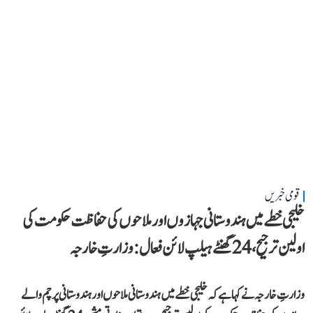
قومی خبریں
خلیجی خطے میں ہندوستانی جہازوں اور ملاحوں کی حفاظت حکومت کی
اولین ترجیح، 24 گھنٹے ہیلپ لائن فعال: وزارتِ خارجہ
وزارتِ خارجہ نے کہا ہے کہ خلیجی خطے میں ہندوستانی ملاحوں اور ہندوستانی پرچم والے