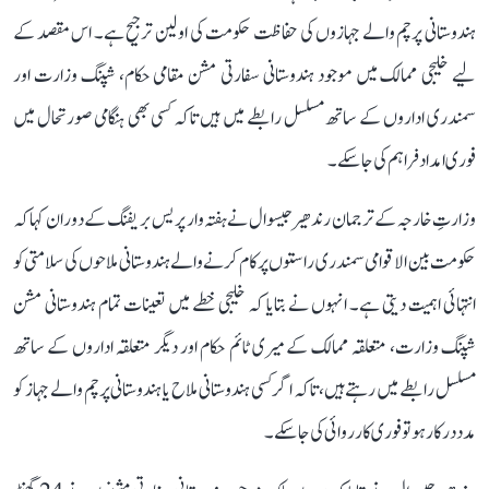
ہندوستانی پرچم والے جہازوں کی حفاظت حکومت کی اولین ترجیح ہے۔ اس مقصد کے
لیے خلیجی ممالک میں موجود ہندوستانی سفارتی مشن مقامی حکام، شپنگ وزارت اور
سمندری اداروں کے ساتھ مسلسل رابطے میں ہیں تاکہ کسی بھی ہنگامی صورتحال میں
فوری امداد فراہم کی جا سکے۔
وزارتِ خارجہ کے ترجمان رندھیر جیسوال نے ہفتہ وار پریس بریفنگ کے دوران کہا کہ
حکومت بین الاقوامی سمندری راستوں پر کام کرنے والے ہندوستانی ملاحوں کی سلامتی کو
انتہائی اہمیت دیتی ہے۔ انہوں نے بتایا کہ خلیجی خطے میں تعینات تمام ہندوستانی مشن
شپنگ وزارت، متعلقہ ممالک کے میری ٹائم حکام اور دیگر متعلقہ اداروں کے ساتھ
مسلسل رابطے میں رہتے ہیں، تاکہ اگر کسی ہندوستانی ملاح یا ہندوستانی پرچم والے جہاز کو
مدد درکار ہو تو فوری کارروائی کی جا سکے۔