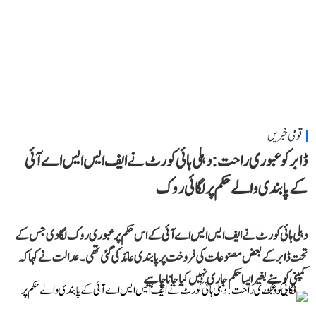
قومی خبریں
ڈابر کو عبوری راحت: دہلی ہائی کورٹ نے ایف ایس ایس اے آئی
کے پابندی والے حکم پر لگائی روک
دہلی ہائی کورٹ نے ایف ایس ایس اے آئی کے اس حکم پر عبوری روک لگا دی جس کے
تحت ڈابر کے بعض مصنوعات کی فروخت پر پابندی عائد کی گئی تھی۔ عدالت نے کہا کہ
کمپنی کو سنے بغیر ایسا حکم جاری نہیں کیا جانا چاہیے