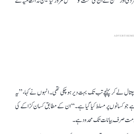
 سردی اور تھکن نے ان کی صحت کو مسلسل کمزور کیا لیکن نہ انتظامیہ نے
ADVERTISEM
سپتال لے کر پہنچے تب تک بہت دیر ہو چکی تھی۔ انہوں نے کہا، ’’یہ
 جو کسانوں پر مسلط کیا گیا ہے۔‘‘ ان کے مطابق کسان کڑاکے کی
 حکومت صرف بیانات تک محدود ہے۔