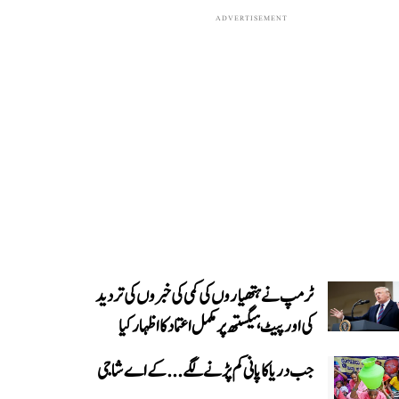
ADVERTISEMENT
ٹرمپ نے ہتھیاروں کی کمی کی خبروں کی تردید
کی اور پیٹ ہیگستھ پر مکمل اعتماد کا اظہار کیا
جب دریا کا پانی کم پڑنے لگے...کے اے شاجی