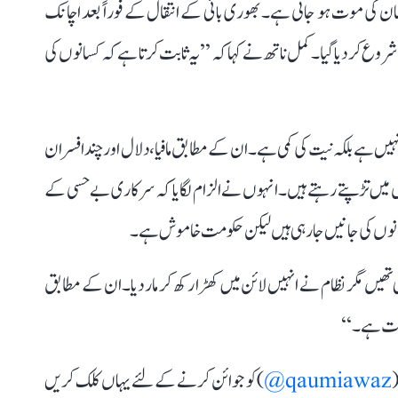
سان کی موت ہو جاتی ہے۔ بھوری بائی کے انتقال کے فوراً بعد اچانک
وع کر دیا گیا۔ کمل ناتھ نے کہا کہ ’’یہ ثابت کرتا ہے کہ کسانوں کی
نہیں ہے بلکہ نیت کی کمی ہے۔ ان کے مطابق مافیا، دلال اور چند افسران
ں میں تڑپتے رہتے ہیں۔ انہوں نے الزام لگایا کہ سرکاری بے حسی کے
سانوں کی جانیں جا رہی ہیں لیکن حکومت خاموش ہے۔
ئی تھیں مگر نظام نے انہیں لائن میں کھڑا رکھ کر مار دیا۔ ان کے مطابق
لاکت ہے۔‘‘
(
qaumiawaz@
) کو جوائن کرنے کے لئے یہاں کلک کریں