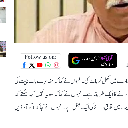
Follow us on:
ے بارے میں کھل کر بات کی۔ انہوں نے کہا کہ مظاہرے بات چیت کی
کرنے کا ایک طریقہ ہے۔ انہوں نے کہا کہ وہ یہ نہیں کہہ سکتے کہ
ہوریت میں اتفاق رائے کی ایک شکل ہے۔انہو ں نے کہا کہ اگر آوازیں