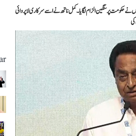
 نے حکومت پر سنگین الزام لگایا۔ کمل ناتھ نے اسے سرکاری لاپروائی
 کی
ar