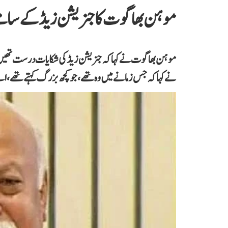
موہن بھاگوت کا جنریشن زیڈ کے سام
موہن بھاگوت نے کہاکہ جنریشن زیڈ کی شکایات درست تھیں۔ ہن
نے کہا کہ جس زمانے میں وہ تھے،جو کچھ بزرگ کہتے تھے، اس