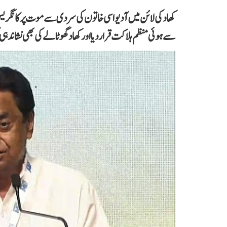
کھاد کی لائن میں آدیواسی خاتون کی سردی سے موت پر کانگریس
سے ہوئی منظم ہلاکت قرار دیا اور کھاد گھوٹالے کی بھی نشاندہی