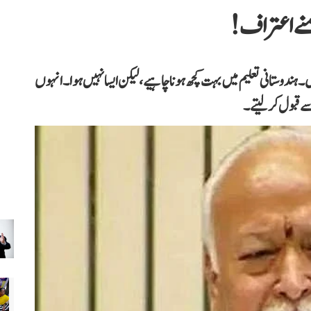
نے اعتراف!
دوستانی تعلیم میں بہت کچھ ہونا چاہیے، لیکن ایسا نہیں ہوا۔انہوں
ے قبول کر لیتے۔