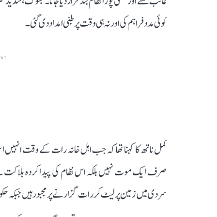
غائب ملتے اور کبھی پورا نظام بند قرار دیا جاتا۔ بھوک، شدید
کوئی مدد فراہم کی اور نہ ہی وقت پر طبی امداد دی گئی۔
ENT
کمل ناتھ کا کہنا تھا کہ جب اہل خانہ رات کے وقت انہیں ا
صرف ایک موت نہیں بلکہ اس نظام کی پیدا کردہ ہلاکت ہے
سردی میں زمین پر لیٹ کر رات گزارنے پر مجبور ہیں جبکہ