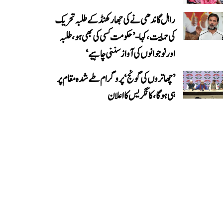
راہل گاندھی نے کی جھارکھنڈ کے طلبہ تحریک
کی حمایت، کہا- ’حکومت کسی کی بھی ہو، طلبہ
اور نوجوانوں کی آواز سننی چاہیے‘
’چھاتروں کی گونج‘ پروگرام طے شدہ مقام پر
ہی ہوگا، کانگریس کا اعلان