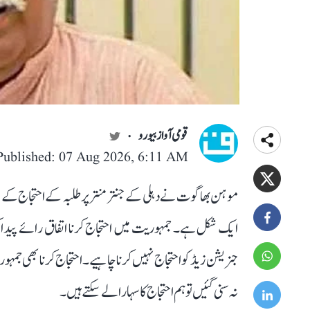
قومی آواز بیورو
Published: 07 Aug 2026, 6:11 AM
موہن بھاگوت نے دہلی کے جنتر منتر پر طلبہ کے احتجاج ک
ایک شکل ہے۔ جمہوریت میں احتجاج کرنا اتفاق رائے پیدا 
جنریشن زیڈ کو احتجاج نہیں کرنا چاہیے۔احتجاج کرنا بھی جم
نہ سنی گئیں تو ہم احتجاج کا سہارا لے سکتے ہیں۔