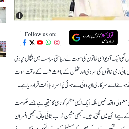
i
Follow us on:
یں لگی ایک آدیواسی خاتون کی موت نے ریاستی سیاست میں ہلچل مچا دی
 بھوری بائی نامی خاتون کی سردی اور تھکن کے باعث شب کے وقت موت
وئے اسے سرکاری لاپروائی سے ہوئی پُر اسرار ہلاکت قرار دیا ہے۔
معمولی واقعہ نہیں بلکہ ایک ایسی منظم کوتاہی کا نتیجہ ہے جسے حکومت
 لیے لائن میں لگتی رہیں۔ کبھی مشین خراب بتائی جاتی، کبھی افسران