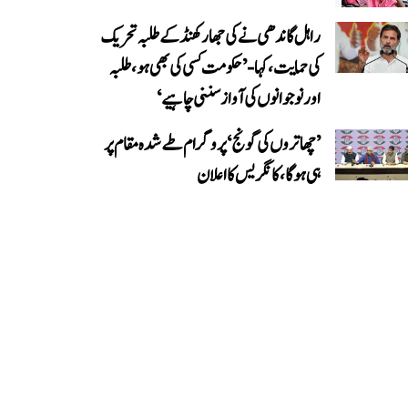
راہل گاندھی نے کی جھارکھنڈ کے طلبہ تحریک
کی حمایت، کہا- ’حکومت کسی کی بھی ہو، طلبہ
اور نوجوانوں کی آواز سننی چاہیے‘
’چھاتروں کی گونج‘ پروگرام طے شدہ مقام پر
ہی ہوگا، کانگریس کا اعلان