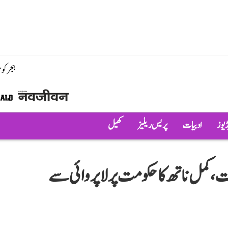
ہجر کو
ڈیوز
ادبیات
پریس ریلیز
کھیل
ت، کمل ناتھ کا حکومت پر لاپروائی سے