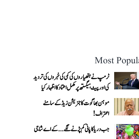
Most Popul
ٹرمپ نے ہتھیاروں کی کمی کی خبروں کی تردید
کی اور پیٹ ہیگستھ پر مکمل اعتماد کا اظہار کیا
موہن بھاگوت کا جنریشن زیڈ کے سامنے
اعتراف!
جب دریا کا پانی کم پڑنے لگے...کے اے شاجی