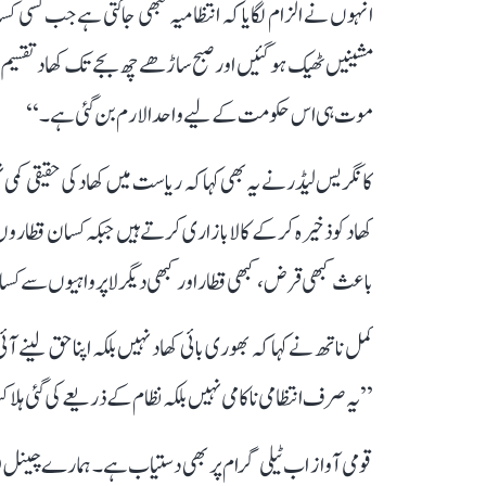
انہوں نے الزام لگایا کہ انتظامیہ تبھی جاگتی ہے جب کسی ک
مشینیں ٹھیک ہو گئیں اور صبح ساڑھے چھ بجے تک کھاد تقسیم شر
موت ہی اس حکومت کے لیے واحد الارم بن گئی ہے۔‘‘
کانگریس لیڈر نے یہ بھی کہا کہ ریاست میں کھاد کی حقیقی کمی 
کھاد کو ذخیرہ کر کے کالابازاری کرتے ہیں جبکہ کسان قطارو
باعث کبھی قرض، کبھی قطار اور کبھی دیگر لاپرواہیوں سے ک
کمل ناتھ نے کہا کہ بھوری بائی کھاد نہیں بلکہ اپنا حق لینے آ
’’یہ صرف انتظامی ناکامی نہیں بلکہ نظام کے ذریعے کی گئی ہ
قومی آواز اب ٹیلی گرام پر بھی دستیاب ہے۔ ہمارے چینل 