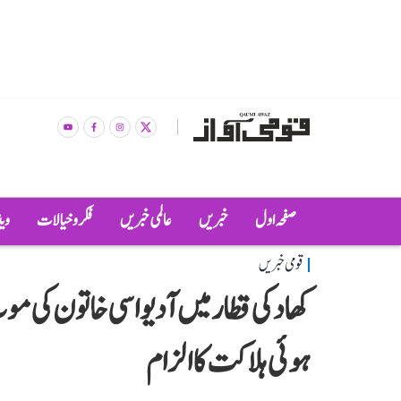
صفحہ اول
خبریں
عالمی خبریں
فکر و خیالات
وی
قومی خبریں
کھاد کی قطار میں آدیواسی خاتون کی مو
ہوئی ہلاکت کا الزام