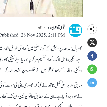
قومی آواز بیورو
Published: 28 Nov 2025, 2:11 PM
بھوپال: مدھیہ پردیش کے گونا ضلع میں کھاد کی طویل قطار م
ہے۔ بگیرہ ڈبل لاک کھاد تقسیم مرکز پر یوریا لینے پہنچی
ہوگئی۔ واقعہ کے بعد کانگریس نے حکومت پر سخت حملہ کرتے ہ
سابق وزیر اعلیٰ کمل ناتھ نے کہا کہ بھوری بائی کی موت کوئی 
نے خود پیدا کیا ہے۔ ان کے مطابق خاتون تین دن تک کھاد کے