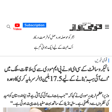
Subscription
Videos
ہجر کو حوصلہ اور وصل کو فرصت درکار
اک محبت کے لیے ایک جوانی کم ہے
قومی خبریں
مائیکروسافٹ کے سی ای او نے پی ایم مودی سے کی ملاقات، ملک میں
’اے آئی ہَب‘ بنانے کے لیے 17.5 بلین ڈالر سرمایہ کری کا وعدہ
وزیر اعظم نریندر مودی نے کہا کہ ’’جب بات اے آئی کی آتی ہے تو دنیا ہندوستان کو امید
کی نظروں سے دیکھتی ہے۔ ستیہ نڈیلا کے ساتھ بہت مفید بات چیت ہوئی ہے۔‘‘