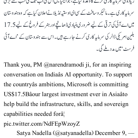
زیادہ کی سرمایہ کاری کرنے کا وعدہ کیا ہے، جو ایشیا میں اس کی اب تک کی سب سے بڑی
سرمایہ کاری ہے۔ مائیکروسافٹ کے سی ای او ستیہ نڈیلا نے اعلان کیا ہے کہ وہ ہندوستان
میں اے آئی کی ترقی کے لیے ضروری بنیادی ڈھانچے اور ہنر کے فروغ کے لیے 17.5
بلین امریکی ڈالر کی سرمایہ کاری کرنے جا رہے ہیں۔ اس سے ہندوستان کے ’اے آئی
فرسٹ‘ میں مدد ملے گی۔
Thank you, PM
@narendramodi
ji, for an inspiring
conversation on Indiaâs AI opportunity. To support
the countryâs ambitions, Microsoft is committing
US$17.5Bâour largest investment ever in Asiaâto
help build the infrastructure, skills, and sovereign
capabilities needed forâ¦
pic.twitter.com/NdFEpWzoyZ
December 9,
— Satya Nadella (@satyanadella)