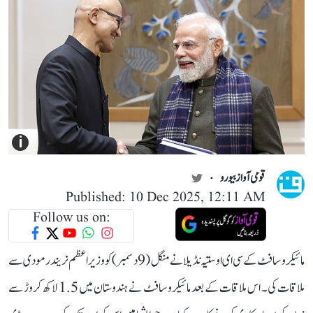
i
قومی آواز بیورو
Published: 10 Dec 2025, 12:11 AM
Follow us on:
مائیکروسافٹ کے سی ای او ستیہ نڈیلا نے منگل (9 دسمبر) کو وزیر اعظم نریندر مودی سے
ملاقات کی۔ اس ملاقات کے بعد مائیکروسافٹ نے ہندوستان میں 1.5 لاکھ کروڑ سے