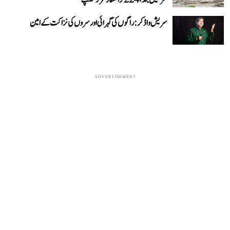
سڑکیں بند، 224 ٹرانسفارمرز ٹھپ
سریش واڈکر: راگوں کی گہرائی اور سروں کی نزاکت کے امین
ADVERTISEMENT