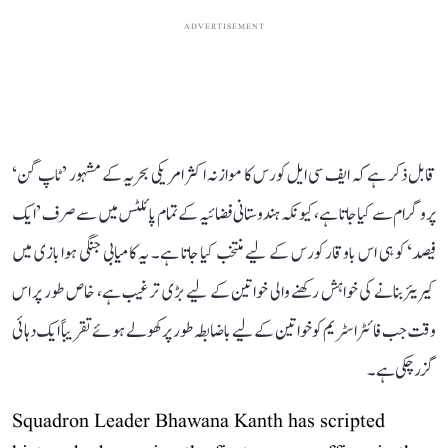
ADVERTISEMENT
قابل ذکر ہے کہ ایف سی ایل کورس کا موازنہ اکثر امریکی بحریہ کے مشہور ’ٹاپ گن‘
پروگرام سے کیا جاتا ہے، کیونکہ ہندوستانی فضائیہ کے تمام پائلٹس میں سے صرف ’ایک
فیصد‘ کو ہی اس باوقار کورس کے لیے منتخب کیا جاتا ہے۔ یہ کامیابی جنگی ہوا بازی میں
کیریئر بنانے کی خواہش رکھنے والی خواتین کے لیے بڑی ترغیب ہے، خاص طور پر اس
وقت جب فائٹر اسٹریم کو خواتین کے لیے باضابطہ طور پر کھولے ہوئے تقریباً ایک دہائی
گزر چکی ہے۔
Squadron Leader Bhawana Kanth has scripted