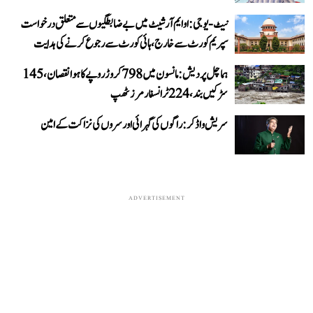
نیٹ-یو جی: او ایم آر شیٹ میں بے ضابطگیوں سے متعلق درخواست
سپریم کورٹ سے خارج، ہائی کورٹ سے رجوع کرنے کی ہدایت
ہماچل پردیش: مانسون میں 798 کروڑ روپے کا ہوا نقصان، 145
سڑکیں بند، 224 ٹرانسفارمرز ٹھپ
سریش واڈکر: راگوں کی گہرائی اور سروں کی نزاکت کے امین
ADVERTISEMENT