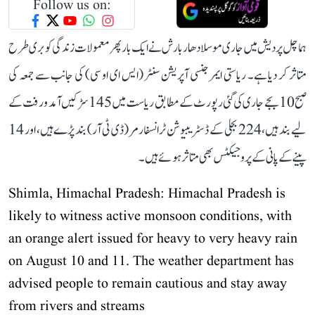
Follow us on:
ہماچل پردیش میں جاری موسلادھار بارش نے ایک بار پھر معمولات زندگی کو بری طرح
متاثر کر دیا ہے۔ ریاستی ایمرجنسی آپریشن سنٹر (ایس ای او سی) کی جانب سے جمعہ کی
صبح 10 بجے جاری کی گئی رپورٹ کے مطابق ریاست میں 145 سڑکیں آمد و رفت کے
لیے بند ہیں، 224 بجلی کے ڈسٹریبیوشن ٹرانسفارمر (ڈی ٹی آر) بند پڑے ہیں، اور 14
پینے کے پانی کے پروجیکٹس بھی متاثر ہوئے ہیں۔
Shimla, Himachal Pradesh: Himachal Pradesh is
likely to witness active monsoon conditions, with
an orange alert issued for heavy to very heavy rain
on August 10 and 11. The weather department has
advised people to remain cautious and stay away
from rivers and streams