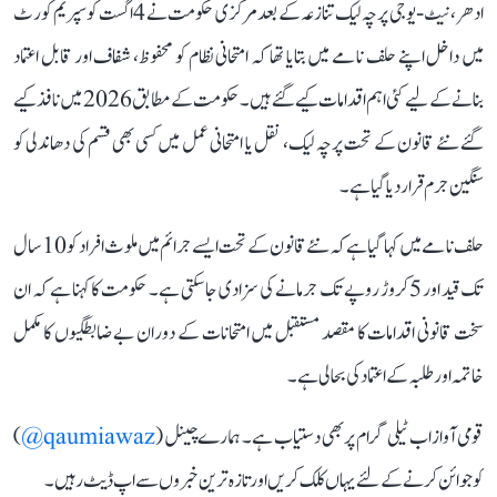
ادھر، نیٹ-یو جی پرچہ لیک تنازعہ کے بعد مرکزی حکومت نے 4 اگست کو سپریم کورٹ
میں داخل اپنے حلف نامے میں بتایا تھا کہ امتحانی نظام کو محفوظ، شفاف اور قابل اعتماد
بنانے کے لیے کئی اہم اقدامات کیے گئے ہیں۔ حکومت کے مطابق 2026 میں نافذ کیے
گئے نئے قانون کے تحت پرچہ لیک، نقل یا امتحانی عمل میں کسی بھی قسم کی دھاندلی کو
سنگین جرم قرار دیا گیا ہے۔
حلف نامے میں کہا گیا ہے کہ نئے قانون کے تحت ایسے جرائم میں ملوث افراد کو 10 سال
تک قید اور 5 کروڑ روپے تک جرمانے کی سزا دی جا سکتی ہے۔ حکومت کا کہنا ہے کہ ان
سخت قانونی اقدامات کا مقصد مستقبل میں امتحانات کے دوران بے ضابطگیوں کا مکمل
خاتمہ اور طلبہ کے اعتماد کی بحالی ہے۔
قومی آواز اب ٹیلی گرام پر بھی دستیاب ہے۔ ہمارے چینل (
qaumiawaz@
)
کو جوائن کرنے کے لئے یہاں کلک کریں اور تازہ ترین خبروں سے اپ ڈیٹ رہیں۔