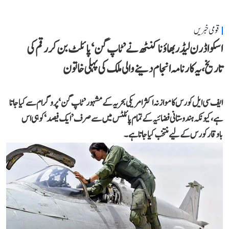
قومی خبریں
اسکواڈرن لیڈر بھاؤنا کنٹھ نے ’ٹاپ گن‘ پائلٹ بن کر رقم کی
تاریخ، یہ کارنامہ انجام دینے والی ملک کی پہلی خاتون
ایف سی ایل کورس کا موازنہ اکثر امریکی بحریہ کے مشہور ’ٹاپ گن‘ پروگرام سے کیا جاتا
ہے، کیونکہ ہندوستانی فضائیہ کے تمام پائلٹس میں سے صرف ’ایک فیصد‘ کو ہی اس
باوقار کورس کے لیے منتخب کیا جاتا ہے۔