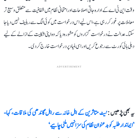
وقت این ٹی اے کے ادارہ جاتی اصلاحات اور امتحانی نظام میں شفافیت سے متعلق وسیع تر
معاملات پر غور کر رہی ہے، اس لیے اس درخواست میں کوئی الگ سے ریلیف نہیں دیا جا
سکتا۔ عدالت نے درخواست گزاروں کو مشورہ دیا کہ وہ اپنی شکایت کے ازالے کے لیے
دہلی ہائی کورٹ سے رجوع کریں اور اسی بنیاد پر درخواست خارج کر دی۔
ADVERTISEMENT
یہ بھی پڑھیں :
نیٹ متاثرین کے اہل خانہ سے راہل گاندھی کی ملاقات، کہا-
’ایماندار طلبہ کو بدعنوان نظام کی سزا نہیں ملنی چاہیے‘