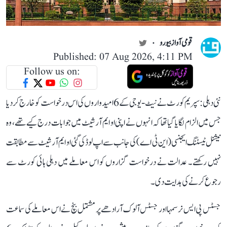
قومی آواز بیورو
Published: 07 Aug 2026, 4:11 PM
Follow us on:
نئی دہلی: سپریم کورٹ نے نیٹ-یو جی کے 6 امیدواروں کی اس درخواست کو خارج کر دیا
جس میں الزام لگایا گیا تھا کہ انہوں نے اپنی او ایم آر شیٹ میں جوابات درج کیے تھے، وہ
نیشنل ٹیسٹنگ ایجنسی (این ٹی اے) کی جانب سے اپ لوڈ کی گئی او ایم آر شیٹ سے مطابقت
نہیں رکھتے۔ عدالت نے درخواست گزاروں کو اس معاملے میں دہلی ہائی کورٹ سے
رجوع کرنے کی ہدایت دی۔
جسٹس پی ایس نرسمہا اور جسٹس آلوک آرادھے پر مشتمل بنچ نے اس معاملے کی سماعت