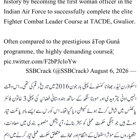
history by becoming the first woman officer in the
Indian Air Force to successfully complete the elite
Fighter Combat Leader Course at TACDE, Gwalior.
Often compared to the prestigious âTop Gunâ
programme, the highly demanding courseâ¦
pic.twitter.com/F2bPJcloYw
August 6, 2026
— SSBCrack (@SSBCrack)
اسکواڈرن لیڈر بھاؤنا کنٹھ نے پہلی بار جون 2016 میں تاریخ رقم کی تھی۔ اس وقت
انہیں اونی چترویدی اور موہنا سنگھ کے ساتھ ہندوستانی فضائیہ کی پہلی 3 خاتون فائٹر
پائلٹس میں شامل کرتے ہوئے کمیشن دیا گیا تھا۔ اس کورس سے ایسے ماہر پائلٹ تیار
ہوتے ہیں جو جنگی حکمت عملی کو بہتر بنانے، آپریشنل منصوبہ بندی میں معاونت،
ہتھیاروں کے مؤثر استعمال کے انتظام اور محاذ سے متعلق حکمت عملی تیار کرنے میں اہم