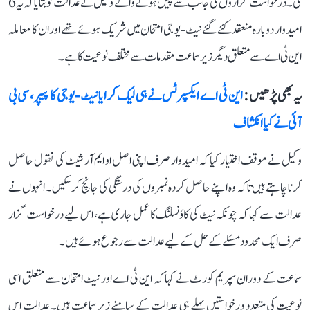
کی۔ درخواست گزاروں کی جانب سے پیش ہونے والے وکیل نے عدالت کو بتایا کہ یہ 6
امیدوار دوبارہ منعقد کئے گئے نیٹ-یو جی امتحان میں شریک ہوئے تھے اور ان کا معاملہ
این ٹی اے سے متعلق دیگر زیر سماعت مقدمات سے مختلف نوعیت کا ہے۔
یہ بھی پڑھیں :
این ٹی اے ایکسپرٹس نے ہی لیک کرایا نیٹ-یوجی کا پیپر، سی بی
آئی نے کیا انکشاف
وکیل نے موقف اختیار کیا کہ امیدوار صرف اپنی اصل او ایم آر شیٹ کی نقول حاصل
کرنا چاہتے ہیں تاکہ وہ اپنے حاصل کردہ نمبروں کی درستگی کی جانچ کر سکیں۔ انہوں نے
عدالت سے کہا کہ چونکہ نیٹ کی کاؤنسلنگ کا عمل جاری ہے، اس لیے درخواست گزار
صرف ایک محدود مسئلے کے حل کے لیے عدالت سے رجوع ہوئے ہیں۔
سماعت کے دوران سپریم کورٹ نے کہا کہ این ٹی اے اور نیٹ امتحان سے متعلق اسی
نوعیت کی متعدد درخواستیں پہلے ہی عدالت کے سامنے زیر سماعت ہیں۔ عدالت اس