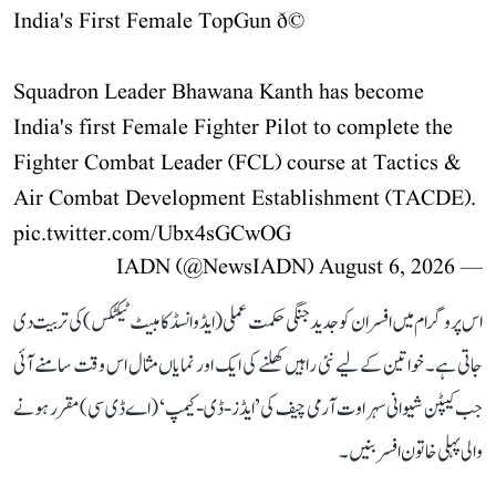
India's First Female TopGun ð©
Squadron Leader Bhawana Kanth has become
India's first Female Fighter Pilot to complete the
Fighter Combat Leader (FCL) course at Tactics &
Air Combat Development Establishment (TACDE).
pic.twitter.com/Ubx4sGCwOG
August 6, 2026
— IADN (@NewsIADN)
اس پروگرام میں افسران کو جدید جنگی حکمت عملی (ایڈوانسڈ کامبیٹ ٹیکٹکس) کی تربیت دی
جاتی ہے۔ خواتین کے لیے نئی راہیں کھلنے کی ایک اور نمایاں مثال اس وقت سامنے آئی
جب کیپٹن شیوانی سہراوت آرمی چیف کی ’ایڈز-ڈی-کیمپ‘ (اے ڈی سی) مقرر ہونے
والی پہلی خاتون افسر بنیں۔