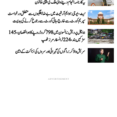
یہ کارنامہ انجام دینے والی ملک کی پہلی خاتون
نیٹ-یو جی: او ایم آر شیٹ میں بے ضابطگیوں سے متعلق درخواست
سپریم کورٹ سے خارج، ہائی کورٹ سے رجوع کرنے کی ہدایت
ہماچل پردیش: مانسون میں 798 کروڑ روپے کا ہوا نقصان، 145
سڑکیں بند، 224 ٹرانسفارمرز ٹھپ
سریش واڈکر: راگوں کی گہرائی اور سروں کی نزاکت کے امین
ADVERTISEMENT