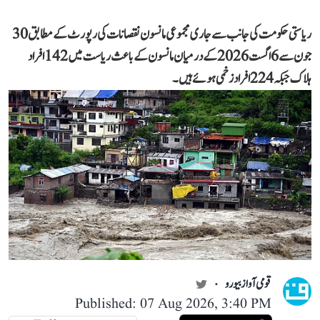
ریاستی حکومت کی جانب سے جاری مجموعی مانسون نقصانات کی رپورٹ کے مطابق 30
جون سے 6 اگست 2026 کے درمیان مانسون کے باعث ریاست میں 142 افراد
ہلاک جبکہ 224 افراد زخمی ہوئے ہیں۔
قومی آواز بیورو
Published: 07 Aug 2026, 3:40 PM