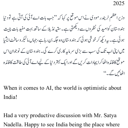
2025
وزیر اعظم نریندر مودی نے اس موقع پر کہا کہ ’’جب بات اے آئی کی آتی ہے تو دنیا
ہندوستان کو امید کی نظروں سے دیکھتی ہے۔ ستیہ نڈیلا کے ساتھ بہت مفید بات چیت
ہوئی ہے۔ یہ دیکھ کر خوشی ہوئی کہ ہندوستان وہ جگہ بن رہا ہے، جہاں مائیکروسافٹ ایشیا
میں اپنی اب تک کی سب سے بڑی سرمایہ کاری کرے گی۔ ہندوستان کے نوجوان اس
موقع کا فائدہ اٹھا کر ایجادات کریں گے اور ایک بہتر دنیا کے لیے اے آئی کی طاقت کا فائدہ
اٹھائیں گے۔‘‘
When it comes to AI, the world is optimistic about
India!
Had a very productive discussion with Mr. Satya
Nadella. Happy to see India being the place where