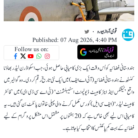
قومی آواز بیورو
Published: 07 Aug 2026, 4:40 PM
Follow us on:
ہندوستانی فضائیہ کو اُس وقت ایک بڑی کامیابی حاصل ہوئی، جب اسکواڈرن لیڈر بھاؤنا
کنٹھ نے ہندوستانی فضائیہ (آئی اے ایف) میں ایک نئی تاریخ رقم کر دی۔ وہ گوالیر میں
واقع ’ٹیکٹکس اینڈ ایئر کامبیٹ ڈیولپمنٹ اسٹیبلشمنٹ‘ (ٹی اے سی ڈی ای) میں ’فائٹر
کامبیٹ لیڈر‘ (ایف سی ایل) کورس مکمل کرنے والی پہلی خاتون پائلٹ بن گئی ہیں۔ یہ
کامیابی اس لیے بھی خاص ہے کہ 20 ہفتوں پر مشتمل اس مشکل پروگرام کے لیے
فضائیہ کے بہت کم پائلٹس کا انتخاب کیا جاتا ہے۔