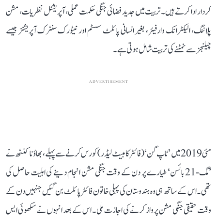
کردار ادا کرتے ہیں۔ تربیت میں جدید فضائی جنگی حکمت عملی، آپریشنل نظریات، مشن
پلاننگ، الیکٹرانک وارفیئر، بغیر انسانی پائلٹ سسٹم اور نیٹورک سنٹرک آپریشنز جیسے
چیلنجز سے نمٹنے کی تربیت شامل ہوتی ہے۔
ADVERTISEMENT
مئی 2019 میں ’ٹاپ گن‘ (فائٹر کامبیٹ لیڈر) کورس کرنے سے پہلے، بھاؤنا کنٹھ نے
’مگ-21 بائسن‘ طیارے پر دن کے وقت جنگی مشن انجام دینے کی اہلیت حاصل کی
تھی۔ اس کے ساتھ ہی وہ ہندوستان کی پہلی خاتون فائٹر پائلٹ بن گئیں جنہیں دن کے
وقت حقیقی جنگی مشن پرواز کرنے کی اجازت ملی۔ اس کے بعد انہوں نے سکھوئی ایس