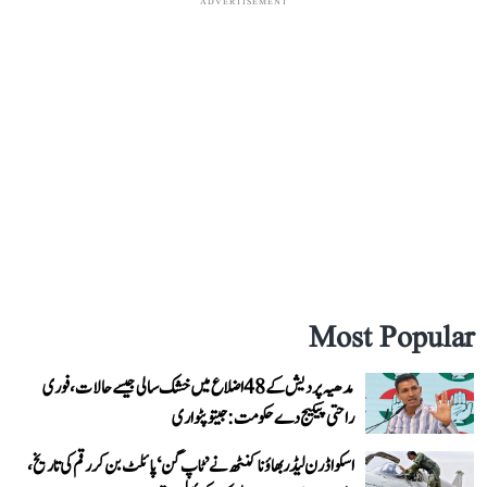
ADVERTISEMENT
Most Popular
مدھیہ پردیش کے 48 اضلاع میں خشک سالی جیسے حالات، فوری
راحتی پیکیج دے حکومت: جیتو پٹواری
اسکواڈرن لیڈر بھاؤنا کنٹھ نے ’ٹاپ گن‘ پائلٹ بن کر رقم کی تاریخ،