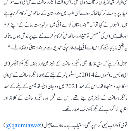
سی ای او ستیہ نڈیلا کی ملاقات ہوئی تھی۔ اس وقت مائیکروسافٹ کے سی ای او نے سوشل
میڈیا پر پوسٹ کر کہا تھا کہ وہ اے آئی شعبہ میں ہندوستان کے ساتھ مل کر کام کرنا چاہتے
ہیں۔ انہوں نے کہا تھا کہ ’’ہندوستان کو اے آئی میں سرفہرست بنانے کے اپنے عزم
اورملک میں اس کی مسلسل توسیع اور ساتھ مل کر کام کرنے کے لیے پرجوش ہوں۔ تاکہ
یہ یقینی بنایا جا سکے کہ اس اے آئی پلیٹ فارم کی تبدیلی سے ہر ہندوستانی کو فائدہ ملے۔‘‘
قابل ذکر ہے کہ ستیہ نڈیلا ابھی مائیکروسافٹ کے چیئرمین اور چیف ایگزیکٹو آفیسر (سی
ای او) ہیں۔ انہوں نے 2014 میں اسٹیو بالمر کے ہٹنے کے بعد مائیکروسافٹ کے سی ای
او کا عہدہ سنبھلا تھا۔ اس کے بعد 2021 میں وہ جان ڈبلیو تھامپسن کے ہٹنے کے بعد
مائیکروسافٹ کے چیئرمین بنے تھے۔ اس سے قبل وہ مائیکروسافٹ کے کلاؤڈ اور
انٹرپرائز گروپ کے ایگزیکٹو نائب صدر تھے۔
قومی آواز اب ٹیلی گرام پر بھی دستیاب ہے۔ ہمارے چینل (
qaumiawaz@
)