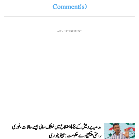
Comment(s)
ADVERTISEMENT
مدھیہ پردیش کے 48 اضلاع میں خشک سالی جیسے حالات، فوری
راحتی پیکیج دے حکومت: جیتو پٹواری