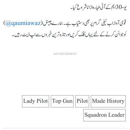
یو-30 ایم کے آئی طیارہ اڑانا شروع کیا۔
قومی آواز اب ٹیلی گرام پر بھی دستیاب ہے۔ ہمارے چینل (
qaumiawaz@
)
کو جوائن کرنے کے لئے یہاں کلک کریں اور تازہ ترین خبروں سے اپ ڈیٹ رہیں۔
ADVERTISEMENT
Lady Pilot
Top Gun
Pilot
Made History
Squadron Leader