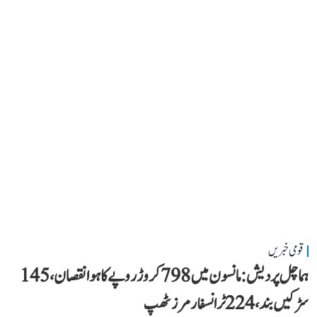
قومی خبریں
ہماچل پردیش: مانسون میں 798 کروڑ روپے کا ہوا نقصان، 145
سڑکیں بند، 224 ٹرانسفارمرز ٹھپ