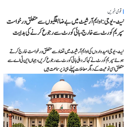
قومی خبریں
نیٹ-یو جی: او ایم آر شیٹ میں بے ضابطگیوں سے متعلق درخواست
سپریم کورٹ سے خارج، ہائی کورٹ سے رجوع کرنے کی ہدایت
نیٹ-یو جی امیدواروں کی او ایم آر شیٹ میں تضاد سے متعلق درخواست خارج کرتے
ہوئے سپریم کورٹ نے کہا کہ دہلی ہائی کورٹ سے رجوع کریں، جہاں این ٹی اے سے
متعلق اسی نوعیت کے دیگر معاملات پہلے ہی زیر سماعت ہیں