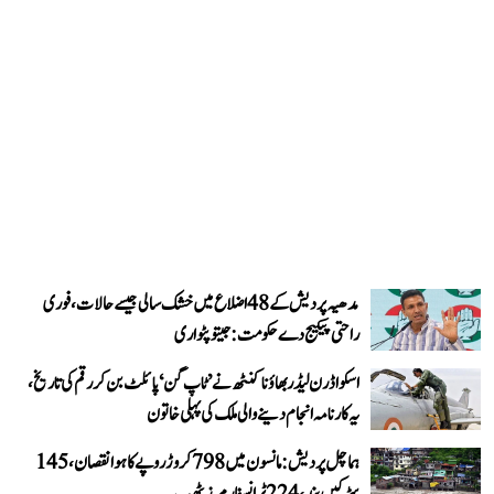
مدھیہ پردیش کے 48 اضلاع میں خشک سالی جیسے حالات، فوری
راحتی پیکیج دے حکومت: جیتو پٹواری
اسکواڈرن لیڈر بھاؤنا کنٹھ نے ’ٹاپ گن‘ پائلٹ بن کر رقم کی تاریخ،
یہ کارنامہ انجام دینے والی ملک کی پہلی خاتون
ہماچل پردیش: مانسون میں 798 کروڑ روپے کا ہوا نقصان، 145