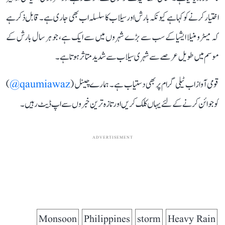
اختیار کرنے کو کہا ہے کیونکہ بارش اور سیلاب کا سلسلہ اب بھی جاری ہے۔ قابل ذکر ہے
کہ میٹرو منیلا ایشیا کے سب سے بڑے شہروں میں سے ایک ہے، جو ہر سال بارش کے
موسم میں طویل عرصے سے شہری سیلاب سے شدید متاثر ہوتا ہے۔
قومی آواز اب ٹیلی گرام پر بھی دستیاب ہے۔ ہمارے چینل (
qaumiawaz@
)
کو جوائن کرنے کے لئے یہاں کلک کریں اور تازہ ترین خبروں سے اپ ڈیٹ رہیں۔
ADVERTISEMENT
Monsoon
Philippines
storm
Heavy Rain