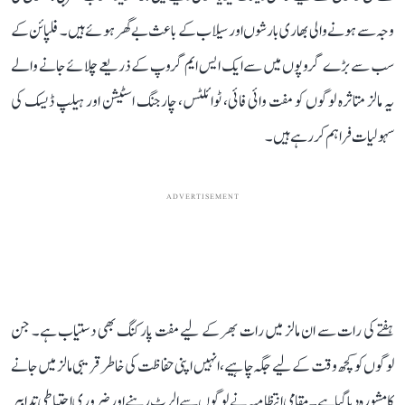
وجہ سے ہونے والی بھاری بارشوں اور سیلاب کے باعث بے گھر ہوئے ہیں۔ فلپائن کے
سب سے بڑے گروپوں میں سے ایک ایس ایم گروپ کے ذریعے چلائے جانے والے
یہ مالز متاثرہ لوگوں کو مفت وائی فائی، ٹوائلٹس، چارجنگ اسٹیشن اور ہیلپ ڈیسک کی
سہولیات فراہم کر رہے ہیں۔
ADVERTISEMENT
ہفتے کی رات سے ان مالز میں رات بھر کے لیے مفت پارکنگ بھی دستیاب ہے۔ جن
لوگوں کو کچھ وقت کے لیے جگہ چاہیے، انہیں اپنی حفاظت کی خاطر قریبی مالز میں جانے
کا مشورہ دیا گیا ہے۔ مقامی انتظامیہ نے لوگوں سے الرٹ رہنے اور ضروری احتیاطی تدابیر