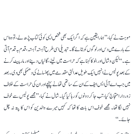
موہت نے کہا، ’’ہمارا یقین ہے کہ اگر ایک بھی شخص ایسی کوئی کتاب پڑھ لے، تو وہ اس
کے بارے میں دس اور لوگوں کو بتائے گا۔ تبدیلی اسی طرح آہستہ آہستہ، قدم بہ قدم آتی
ہے۔‘‘ لیکن وشال اور بٹو کا کہنا ہے کہ حراست میں لینے، گالیاں دینے اور مارپیٹ کرنے
کے بعد پولیس نے انہیں ایک طویل عدالتی مقدمے میں پھنسانے کی دھمکی بھی دی۔ بعد
میں جب اے آئی ایس ایف کے ان کے ساتھی تھانے پہنچے اور ان کی حراست کے خلاف
زوردار احتجاج کیا، تب جا کر دونوں کو رہا کیا گیا۔ شال نے کہا، ’’مجھے پولیس سے خوف
نہیں لگا تھا۔ مجھے خوف اس بات کا تھا کہ کہیں میرے والدین کو اس کا پتہ نہ چل
جائے۔‘‘