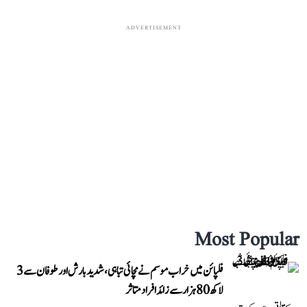
ADVERTISEMENT
Most Popular
فلپائن میں خراب موسم نے مچائی تباہی، شدید بارش اور طوفان سے 3
لاکھ 80 ہزار سے زائد افراد متاثر