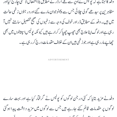
وفد کا کہنا ہے کہ پولیس نے اوپر سے ملے آرڈر کے مطابق بلا اشتعال لاٹھی چارج کیا اور
مظاہرین پر سیدھے گولی چلائی جس سے 6 نوجوان مارے گئے اوردرجنوں زخمی حالت
میں ہیں۔ وفد کے مطابق ڈر اور خوف کی وجہ سے زخمیوں کی صحیح تفصیل سامنے نہیں آ
رہی ہے اور لوگ اپنا علاج بھی چھپ چھپا کر کرا رہے ہیں کیونکہ پولیس اسپتالوں میں بھی
چھاپے مار رہی ہے اور جو زخمی ہیں ان کے خلاف مقدمات درج کر رہی ہے۔
ADVERTISEMENT
وفدنے مزید بتایا کہ کئی درجن لوگوں کو پولیس نے گرفتار کیا ہے اور بہت سارے
لوگوں پر مقدمات قائم کئے جارہے ہیں جس سے لوگوں میں مزید دہشت پیدا ہوگئی