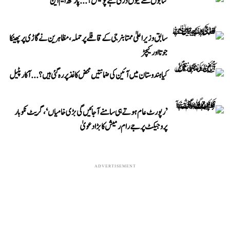
کتابوں سے کیوں ڈرتی ہے پولیس؟...پارتھ ایم این
سابق وزیر اعلیٰ ممتا بنرجی کے قافلے پر حملہ، مظاہرین نے گاڑی پر پھینکا
جوتا اور کیچڑ
کیا ہندوستان میں آئین کی ضمانتیں محض کاغذ پر رہ گئی ہیں؟...آکار پٹیل
’رپورٹ عام ہوتے ہی سامنے آ جائیں گی بڑی خامیاں‘، گریٹ نکوبار
پروجیکٹ پر جے رام رمیش کا بڑا دعویٰ
ADVERTISEMENT