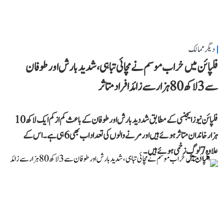
دیگر ممالک
فلپائن میں خراب موسم نے مچائی تباہی، شدید بارش اور طوفان
سے 3 لاکھ 80 ہزار سے زائد افراد متاثر
فلپائن نیوز ایجنسی کے مطابق شددید بارش اور طوفان کے باعث کم از کم ایک لاکھ 10
ہزار خاندان متاثر ہوئے ہیں اور مرنے والوں کی تعداد اب بھی 6 ہی ہے۔ اس کے
علاوہ 7 لوگ زخمی ہوئے ہیں۔