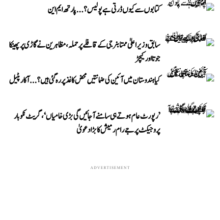
کتابوں سے کیوں ڈرتی ہے پولیس؟...پارتھ ایم این
سابق وزیر اعلیٰ ممتا بنرجی کے قافلے پر حملہ، مظاہرین نے گاڑی پر پھینکا
جوتا اور کیچڑ
کیا ہندوستان میں آئین کی ضمانتیں محض کاغذ پر رہ گئی ہیں؟...آکار پٹیل
’رپورٹ عام ہوتے ہی سامنے آ جائیں گی بڑی خامیاں‘، گریٹ نکوبار
پروجیکٹ پر جے رام رمیش کا بڑا دعویٰ
ADVERTISEMENT