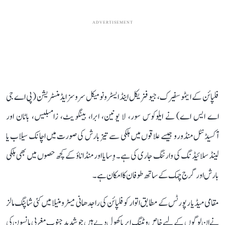
ADVERTISEMENT
فلپائن کے ایٹموسفیرک، جیو فزیکل اینڈ ایسٹرونومیکل سروسز ایڈمنسٹریشن (پی اے جی
اے ایس اے) نے ایلوکوس سور، لا یونین، ابرا، بینگویٹ، زامبلیس، باٹان اور
آکسیڈنٹل منڈورو جیسے علاقوں میں ہلکی سے تیز بارش کی صورت میں اچانک سیلاب یا
لینڈ سلائیڈنگ کی وارننگ جاری کی ہے۔ وِسایا اور منڈاناؤ کے کچھ حصوں میں بھی ہلکی
بارش اور گرج چمک کے ساتھ طوفان کا امکان ہے۔
مقامی میڈیا رپورٹس کے مطابق اتوار کو فلپائن کی راجدھانی میٹرو منیلا میں کئی شاپنگ مالز
نے ان لوگوں کے لیے خاص ویٹنگ ایریا کھول دیے ہیں جو شدید جنوب مغربی مانسون کی