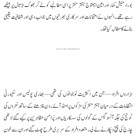
بورا، منیش کمار اور امین امیتوج جنتر منتر پر اسی مطالبے کو لے کر بھوک ہڑتال پر بیٹھے
رہے تھے۔ انہوں نے امتحانات اور سرکاری بھرتیوں میں جواب دہی اور شفافیت یقینی
بنانے کا مطالبہ کیا تھا۔
ADVERTISEMENT
ہزاروں افراد—جن میں اکثریت نوجوانوں کی تھی—بھاری پولیس اور سکیورٹی
انتظامات کے درمیان جنتر منتر کی سڑکوں پر امنڈ آئے۔ دن چڑھنے کے ساتھ نعروں کی
گونج کی جگہ آنسو گیس کے گولوں کی سسکاریاں اور پُرامن مظاہرین پر کیے گئے لاٹھی
چارج کی چیخ و پکار نے لے لی۔ متعدد افراد کے سر بری طرح پھٹ گئے اور ان سے خون