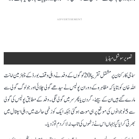
ADVERTISEMENT
تصویر سوشل میڈیا
سماجی کارکنان پر مشتمل تقریبا 20 لوگوں کے وفد نے دہلی وقف بورڈ کے چیئرمین امانت
اللہ خان کو بتایا کہ مظاہرہ کے دوران پولیس نے سیدھے گولی چلائی اور جو لوگ گولی سے
مارے گئے ہیں ان کے سینے، گردن یا پھر سر میں گولی لگی۔ وفد کے مطابق پولیس کی گولی
سے 5 نوجوانوں کی موقع پرہی موت ہوگئی جبکہ ایک کو زخمی حالت میں دہلی اسپتال میں
بھرتی کرایا گیا جہاں اس نے زخموں کی تاب نہ لاکر دم توڑ دیا۔