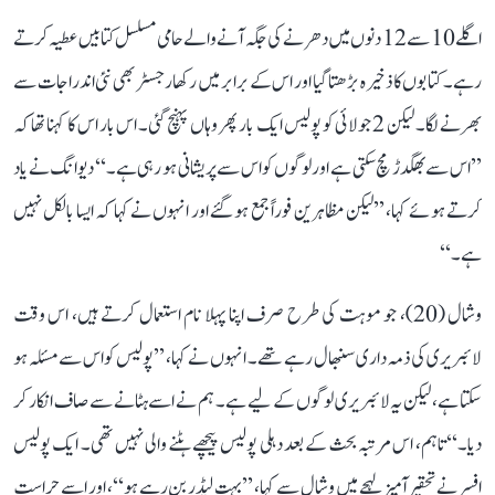
اگلے 10 سے 12 دنوں میں دھرنے کی جگہ آنے والے حامی مسلسل کتابیں عطیہ کرتے
رہے۔ کتابوں کا ذخیرہ بڑھتا گیا اور اس کے برابر میں رکھا رجسٹر بھی نئی اندراجات سے
بھرنے لگا۔ لیکن 2 جولائی کو پولیس ایک بار پھر وہاں پہنچ گئی۔ اس بار اس کا کہنا تھا کہ
’’اس سے بھگدڑ مچ سکتی ہے اور لوگوں کو اس سے پریشانی ہو رہی ہے۔‘‘ دیوانگ نے یاد
کرتے ہوئے کہا، ’’لیکن مظاہرین فوراً جمع ہو گئے اور انہوں نے کہا کہ ایسا بالکل نہیں
ہے۔‘‘
وشال (20)، جو موہت کی طرح صرف اپنا پہلا نام استعمال کرتے ہیں، اس وقت
لائبریری کی ذمہ داری سنبھال رہے تھے۔ انہوں نے کہا، ’’پولیس کو اس سے مسئلہ ہو
سکتا ہے، لیکن یہ لائبریری لوگوں کے لیے ہے۔ ہم نے اسے ہٹانے سے صاف انکار کر
دیا۔‘‘ تاہم، اس مرتبہ بحث کے بعد دہلی پولیس پیچھے ہٹنے والی نہیں تھی۔ ایک پولیس
افسر نے تحقیر آمیز لہجے میں وشال سے کہا، ’’بہت لیڈر بن رہے ہو‘‘، اور اسے حراست