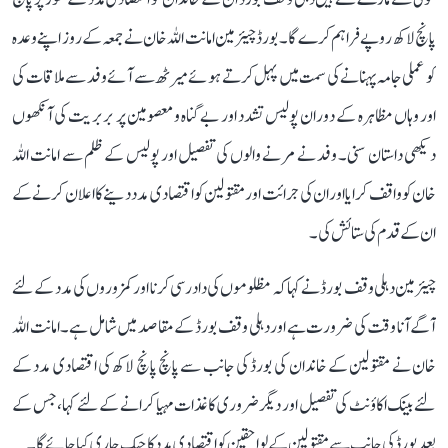
پانچ لاکھ روپے فراہم کرے گا۔ بورڈ چیئرمین امانت اللہ خان نے جمعہ کے روز اپنے وعدہ
کو عملی جامہ پہنانے کی سمت میں پہل کرتے ہوئے میرٹھ سے آئے وفد سے ملاقات کی
اور وہاں مظاہرہ کے دوران پولیس تشدد اور بے گناہ و معصومین پر بربریت کی آنکھوں
دیکھی داستان سنی۔ وفد نے مرنے والوں کی تفصیل اور پولیس کے ظلم سے امانت اللہ
خان کو واقف کرایااور ان کی جرائت اور مقتولین کو اقتصادی مدد دینے کا اعلان کرنے کے
ان کے قدم کی ستائش کی۔
چیئرمین دہلی وقف بورڈ نے کہا کہ مظلوموں کی دادرسی کرنا اور کمزوروں کی مدد کے لئے
آگے آنا وقت کی ضرورت ہے اور دہلی وقف بورڈ کے مقاصد میں شامل ہے۔ امانت اللہ
خان نے مقتولین کے خاندان کی بورڈ کی جانب سے پانچ پانچ لاکھ کی اقتصادی مدد کے
لئے بینک اکاؤنٹ کی تفصیل اور دیگر ضروری کاغذات مہیا کرانے کے لئے کہا، جس کے
بعد بورڈ کی جانب سے مقتولین کے لواحقین کو اقتصادی مدد کا چیک جاری کیا جائے گا۔