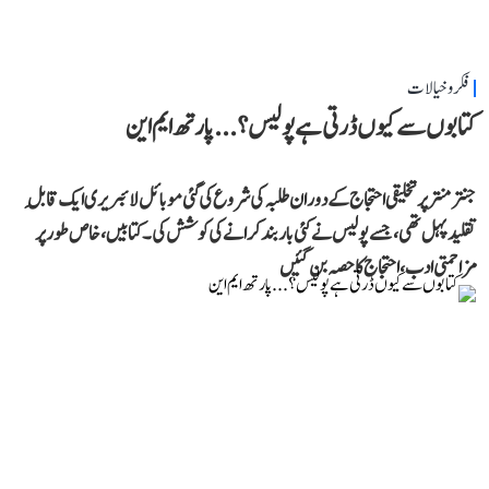
فکر و خیالات
کتابوں سے کیوں ڈرتی ہے پولیس؟...پارتھ ایم این
جنتر منتر پر تخلیقی احتجاج کے دوران طلبہ کی شروع کی گئی موبائل لائبریری ایک قابلِ
تقلید پہل تھی، جسے پولیس نے کئی بار بند کرانے کی کوشش کی۔ کتابیں، خاص طور پر
مزاحمتی ادب، احتجاج کا حصہ بن گئیں