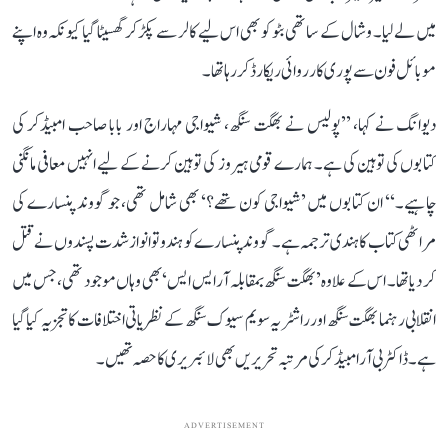
میں لے لیا۔ وشال کے ساتھی بٹو کو بھی اس لیے کالر سے پکڑ کر گھسیٹا گیا کیونکہ وہ اپنے
موبائل فون سے پوری کارروائی ریکارڈ کر رہا تھا۔
دیوانگ نے کہا، ’’پولیس نے بھگت سنگھ، شیواجی مہاراج اور بابا صاحب امبیڈکر کی
کتابوں کی توہین کی ہے۔ ہمارے قومی ہیروز کی توہین کرنے کے لیے انہیں معافی مانگنی
چاہیے۔‘‘ ان کتابوں میں ’شیواجی کون تھے؟‘ بھی شامل تھی، جو گووند پنسارے کی
مراٹھی کتاب کا ہندی ترجمہ ہے۔ گووند پنسارے کو ہندوتوا نواز شدت پسندوں نے قتل
کر دیا تھا۔ اس کے علاوہ ’بھگت سنگھ بمقابلہ آر ایس ایس‘ بھی وہاں موجود تھی، جس میں
انقلابی رہنما بھگت سنگھ اور راشٹریہ سویم سیوک سنگھ کے نظریاتی اختلافات کا تجزیہ کیا گیا
ہے۔ ڈاکٹر بی آر امبیڈکر کی مرتبہ تحریریں بھی لائبریری کا حصہ تھیں۔
ADVERTISEMENT