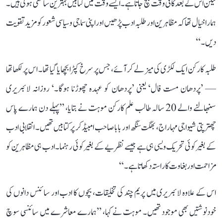
لیکن اس کے بعد کافی وقت بچ جاتا ہے۔ ایسے وقت میں کتابیں بہترین ساتھی ہوتی ہیں۔
ہمارا خیال تھا کہ مظاہرین اور طلبہ ادب پڑھیں اور اپنی سماجی و سیاسی شعور کو مزید تقویت
دیں۔‘‘
طلبہ کارکن ایک لکڑی کی میز لے کر آئے، جس پر سرخ کپڑا بچھایا گیا تھا۔ اس پر لکھا تھا
— ’پردھان مست فال‘ یعنی ’پردھان کو عہدہ چھوڑنا ہوگا۔‘ روزانہ لائبریری
سنبھالنے والے 20 سالہ طالب علم کارکن موہت نے بتایا، ’’پہلے دن ہمارے پاس
چھترپتی شیواجی مہاراج، بھگت سنگھ اور بابا صاحب امبیڈکر پر کتابیں تھیں۔ انقلابی ادب
کے بغیر کوئی تحریک ویسی ہی ہے جیسے نظریے کے بغیر کوئی رہنما۔ ادب ہی مظاہرین کو
مزاحمت اور بغاوت کا راستہ دکھاتا ہے۔‘‘
اس کے علاوہ لائبریری میں پریم چند کی تخلیقات، بچوں کا ادب اور سائنس دانوں کی
خودنوشتیں بھی موجود تھیں۔ موہت نے کہا، ’’ہمارے معاشرے میں سائنسی سوچ