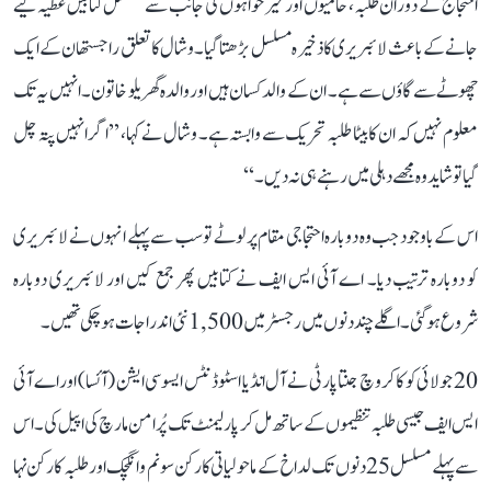
احتجاج کے دوران طلبہ، حامیوں اور خیرخواہوں کی جانب سے مسلسل کتابیں عطیہ کیے
جانے کے باعث لائبریری کا ذخیرہ مسلسل بڑھتا گیا۔ وشال کا تعلق راجستھان کے ایک
چھوٹے سے گاؤں سے ہے۔ ان کے والد کسان ہیں اور والدہ گھریلو خاتون۔ انہیں یہ تک
معلوم نہیں کہ ان کا بیٹا طلبہ تحریک سے وابستہ ہے۔ وشال نے کہا، ’’اگر انہیں پتہ چل
گیا تو شاید وہ مجھے دہلی میں رہنے ہی نہ دیں۔‘‘
اس کے باوجود جب وہ دوبارہ احتجاجی مقام پر لوٹے تو سب سے پہلے انہوں نے لائبریری
کو دوبارہ ترتیب دیا۔ اے آئی ایس ایف نے کتابیں پھر جمع کیں اور لائبریری دوبارہ
شروع ہو گئی۔ اگلے چند دنوں میں رجسٹر میں 1,500 نئی اندراجات ہو چکی تھیں۔
20 جولائی کو کاکروچ جنتا پارٹی نے آل انڈیا اسٹوڈنٹس ایسوسی ایشن (آئسا) اور اے آئی
ایس ایف جیسی طلبہ تنظیموں کے ساتھ مل کر پارلیمنٹ تک پُرامن مارچ کی اپیل کی۔ اس
سے پہلے مسلسل 25 دنوں تک لداخ کے ماحولیاتی کارکن سونم وانگچک اور طلبہ کارکن نہا