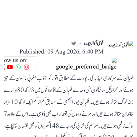
قومی آواز بیورو
Published: 09 Aug 2026, 6:40 PM
llow us on:
فلپائن کے سرکاری میڈیا کی رپورٹ کے مطابق اتوار کو جنوب مغربی مانسون کے تیز
ہونے اور ’ٹراپیکل سائیکلون‘ کی وجہ سے فلپائن کے 8 علاقوں میں 3 لاکھ 80 ہزار سے
زائد لوگ متاثر ہوئے ہیں۔ فلپائن نیوز ایجنسی کے مطابق کم از کم ایک لاکھ 10 ہزار
خاندان متاثر ہوئے ہیں اور مرنے والوں کی تعداد اب بھی 6 ہی ہے۔ اس کے علاوہ 7
لوگ زخمی ہوئے ہیں۔ موسم کی خرابی کی وجہ سے 148 گھروں کو بھی نقصان پہنچا ہے،