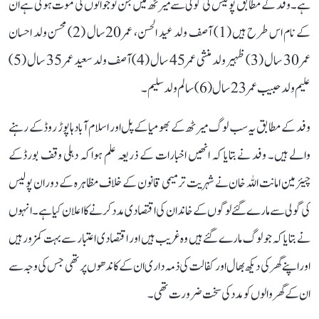
ہے۔ وفد کے مطابق پولیس کی گولی سے میرٹھ میں جن نوجوانوں کی موت ہوئی ہے ان
کے نام اس طرح ہیں (1) آصف ولد عید الحسن، عمر 20سال (2) محسن ولد احسان
عمر 30 سال (3) ظہیر ولد منشی عمر 45 سال (4) آصف ولد سعید عمر 35 سال (5)
علیم ولد حبیب عمر 23 سال (6) سالم ولد سلیم۔
وفد کے مطابق یہ سب لوگ میرٹھ کے بھومیا کے پل اور اسلام آباد ہاپوڑ روڈ کے رہنے
والے ہیں۔ وفد نے بتایا کہ انھیں اخبارات کے ذریعہ علم ہوا کہ دہلی وقف بورڈکے
چیئرمین امانت اللہ خان نے شہریت ترمیمی قانون کے خلاف مظاہرہ کے دوران پولیس
کی گولی سے مارے گئے لوگوں کے خاندان کی اقتصادی مددکرنے کا اعلان کیا ہے۔ انہوں
نے بتایا کہ جو لوگ مارے گئے ہیں وہ غریب ہیں اور اقتصادی اعتبار سے بہت کمزور ہیں
اور اپنے گھر کی دیکھ بھال اور کفالت کی ذمہ داری ان کے کاندھوں پر تھی جس کی وجہ سے
ان کے گھر والوں کو مدد کی سخت ضرورت تھی۔