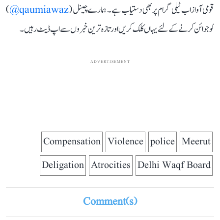
قومی آواز اب ٹیلی گرام پر بھی دستیاب ہے۔ ہمارے چینل (
qaumiawaz@
)
کو جوائن کرنے کے لئے یہاں کلک کریں اور تازہ ترین خبروں سے اپ ڈیٹ رہیں۔
ADVERTISEMENT
Compensation
Violence
police
Meerut
Deligation
Atrocities
Delhi Waqf Board
Comment(s)