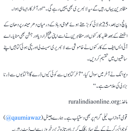
مظاہرین یہاں رہیں گے، یہ لائبریری بھی یہیں رہے گی۔‘‘ اور آخرکار ایسا ہی ہوا۔
پانچ دن بعد، 25 جولائی کو بڑھتے ہوئے عوامی دباؤ کے درمیان دھرمیندر پردھان کے
استعفے کے بعد طلبہ کارکنوں اور مظاہرین نے اسے اپنی فتح قرار دیا اور جشن بھی منایا۔ اے
آئی ایس ایف کے کارکنوں نے خاموشی سے لائبریری سمیٹ لی اور بچی ہوئی کتابیں اپنے
ساتھیوں میں تقسیم کردیں۔
دیوانگ نے آخر میں سوال کیا، ’’آخر کتابوں سے کوئی کیوں ڈرے گا؟ کتابوں سے ڈرنا
بزدلی کی علامت ہے۔‘‘
ماخذ: ruralindiaonline.org
قومی آواز اب ٹیلی گرام پر بھی دستیاب ہے۔ ہمارے چینل (
qaumiawaz@
)
کو جوائن کرنے کے لئے یہاں کلک کریں اور تازہ ترین خبروں سے اپ ڈیٹ رہیں۔