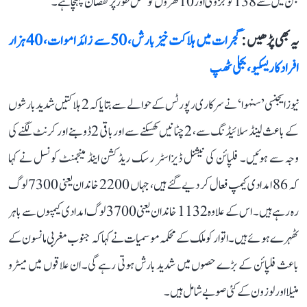
جن میں سے 138 کو جزوی اور 10 گھروں کو مکمل طور پر نقصان پہنچا ہے۔
یہ بھی پڑھیں :
گجرات میں ہلاکت خیز بارش، 50 سے زائد اموات، 40 ہزار
افراد کا ریسکیو، بجلی ٹھپ
نیوز ایجنسی ’سنہوا‘ نے سرکاری رپورٹس کے حوالے سے بتایا کہ 2 ہلاکتیں شدید بارشوں
کے باعث لینڈ سلائیڈنگ سے، 2 چٹانیں کھسکنے سے اور باقی 2 ڈوبنے اور کرنٹ لگنے کی
وجہ سے ہوئیں۔ فلپائن کی نیشنل ڈیزاسٹر رسک ریڈکشن اینڈ مینجمنٹ کونسل نے کہا
کہ 86 امدادی کیمپ فعال کر دیے گئے ہیں، جہاں 2200 خاندان یعنی 7300 لوگ
رہ رہے ہیں۔ اس کے علاوہ 1132 خاندان یعنی 3700 لوگ امدادی کیمپوں سے باہر
ٹھہرے ہوئے ہیں۔ اتوار کو ملک کے محکمہ موسمیات نے کہا کہ جنوب مغربی مانسون کے
باعث فلپائن کے بڑے حصوں میں شدید بارش ہوتی رہے گی۔ ان علاقوں میں میٹرو
منیلا اور لوزون کے کئی صوبے شامل ہیں۔