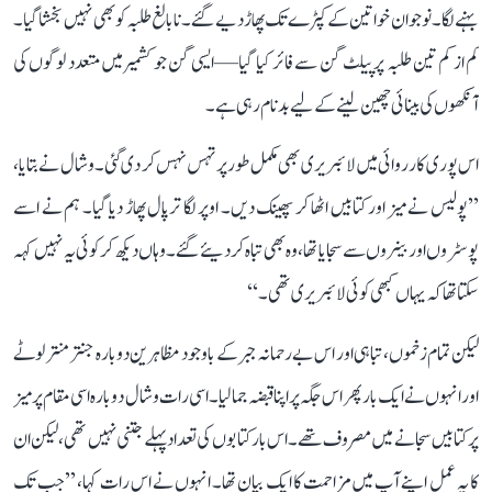
بہنے لگا۔ نوجوان خواتین کے کپڑے تک پھاڑ دیے گئے۔ نابالغ طلبہ کو بھی نہیں بخشا گیا۔
کم از کم تین طلبہ پر پیلٹ گن سے فائر کیا گیا—ایسی گن جو کشمیر میں متعدد لوگوں کی
آنکھوں کی بینائی چھین لینے کے لیے بدنام رہی ہے۔
اس پوری کارروائی میں لائبریری بھی مکمل طور پر تہس نہس کر دی گئی۔ وشال نے بتایا،
’’پولیس نے میز اور کتابیں اٹھا کر پھینک دیں۔ اوپر لگا ترپال پھاڑ دیا گیا۔ ہم نے اسے
پوسٹروں اور بینروں سے سجایا تھا، وہ بھی تباہ کر دیئے گئے۔ وہاں دیکھ کر کوئی یہ نہیں کہہ
سکتا تھا کہ یہاں کبھی کوئی لائبریری تھی۔‘‘
لیکن تمام زخموں، تباہی اور اس بے رحمانہ جبر کے باوجود مظاہرین دوبارہ جنتر منتر لوٹے
اور انہوں نے ایک بار پھر اس جگہ پر اپنا قبضہ جما لیا۔ اسی رات وشال دوبارہ اسی مقام پر میز
پر کتابیں سجانے میں مصروف تھے۔ اس بار کتابوں کی تعداد پہلے جتنی نہیں تھی، لیکن ان
کا یہ عمل اپنے آپ میں مزاحمت کا ایک بیان تھا۔ انہوں نے اس رات کہا، ’’جب تک