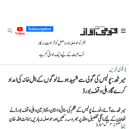
Subscription
Videos
ہجر کو حوصلہ اور وصل کو فرصت درکار
اک محبت کے لیے ایک جوانی کم ہے
قومی خبریں
میرٹھ: پولیس کی گولی سے شہید ہوئے لوگوں کے اہل خانہ کی امداد
کرے گا دہلی وقف بورڈ
میرٹھ سے آئے وفد نے پولیس کے ظلم کی سنائی داستان، چیئرمین دہلی وقف بورڈ نے
تعاون کے لئے مانگی تفصیل، اللہ پر بھروسہ رکھیں اور حوصلہ نہ ہاریں: امانت اللہ خان