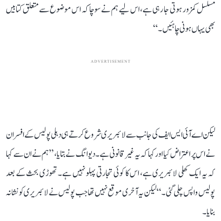
مسلسل کمزور ہوتی جا رہی ہے، اس لیے ہم نے سوچا کہ اس موضوع سے متعلق کتابیں
بھی یہاں ہونی چاہئیں۔‘‘
ADVERTISEMENT
لیکن اے آئی ایس ایف کی جانب سے لائبریری شروع کرتے ہی دہلی پولیس کے افسران
نے اس پر اعتراض کیا اور کہا کہ یہ غیر قانونی ہے۔ دیوانگ نے بتایا، ’’ہم نے ان سے کہا
کہ یہ ایک کھلی لائبریری ہے، اس کا کوئی تجارتی پہلو نہیں ہے۔ تھوڑی بحث کے بعد
پولیس واپس چلی گئی۔‘‘ لیکن یہ آخری موقع نہیں تھا جب پولیس نے لائبریری کو نشانہ
بنایا۔