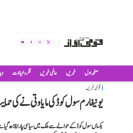
صفحہ اول
خبریں
عالمی خبریں
فکر و خیالات
وی
قومی خبریں
یونیفارم سول کوڈ کی مایاوتی نے کی حم
یکساں سول کوڈ کے حوالے سے ملک میں سیاسی پارا چڑھ گیا