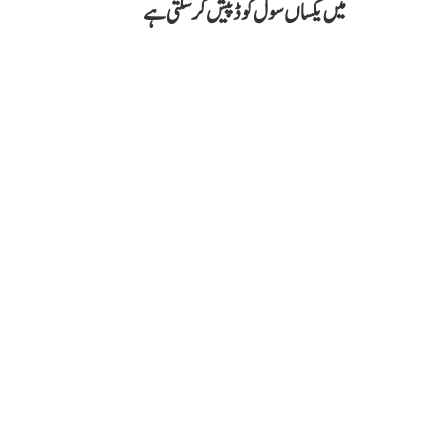
میں یکساں سول کوڈ پیش کر سکتی ہے