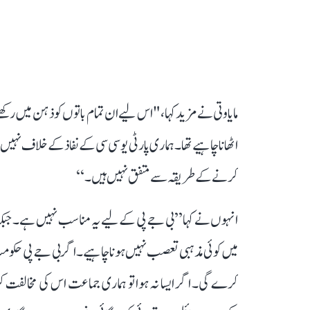
مایاوتی نے مزید کہا، "اس لیے ان تمام باتوں کو ذہن میں رکھ
اٹھانا چاہیے تھا۔ ہماری پارٹی یو سی سی کے نفاذ کے خلاف ن
کرنے کے طریقہ سے متفق نہیں ہیں۔‘‘
انہوں نے کہا ’’بی جے پی کے لیے یہ مناسب نہیں ہے۔ جبک
میں کوئی مذہبی تعصب نہیں ہونا چاہیے۔ اگر بی جے پی حکومت 
کرے گی۔ اگر ایسا نہ ہوا تو ہماری جماعت اس کی مخالفت