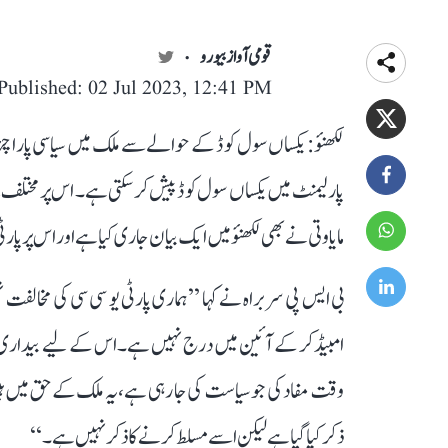
قومی آواز بیورو
Published: 02 Jul 2023, 12:41 PM
لکھنؤ: یکساں سول کوڈ کے حوالے سے ملک میں سیاسی پار
پارلیمنٹ میں یکساں سول کوڈ پیش کر سکتی ہے۔ اس پر مختلف
مایاوتی نے بھی لکھنؤ میں ایک بیان جاری کیا ہے اور اس پر پار
بی ایس پی سربراہ نے کہا ’’ہماری پارٹی یو سی سی کی مخالف
امبیڈکر کے آئین میں درج نہیں ہے۔ اس کے لیے بیداری اور
ذکر کیا گیا ہے لیکن اسے مسلط کرنے کا ذکر نہیں ہے۔‘‘