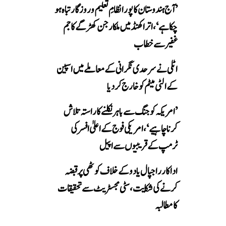
’آج ہندوستان کا پورا نظامِ تعلیم و روزگار تباہ ہو
چکا ہے‘، اتراکھنڈ میں ملکارجن کھڑگے کا جم
غفیر سے خطاب
اٹلی نے سرحدی نگرانی کے معاملے میں اسپین
کے الٹی میٹم کو خارج کر دیا
’امریکہ کو جنگ سے باہر نکلنے کا راستہ تلاش
کرنا چاہیے‘، امریکی فوج کے اعلیٰ افسر کی
ٹرمپ کے قریبیوں سے اپیل
اداکار راجپال یادو کے خلاف کوٹھی پر قبضہ
کرنے کی شکایت، سٹی مجسٹریٹ سے تحقیقات
کا مطالبہ