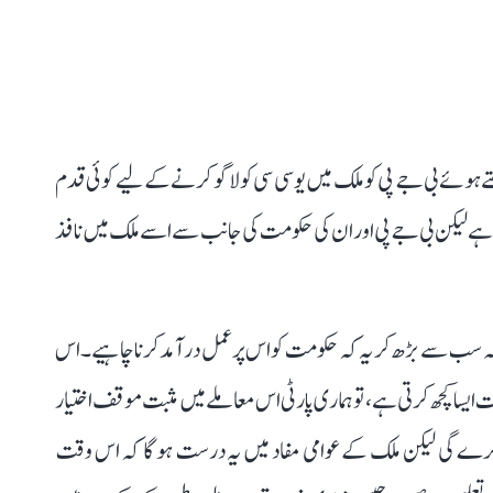
تے ہوئے بی جے پی کو ملک میں یو سی سی کو لاگو کرنے کے لیے کوئی قدم
ہیں ہے لیکن بی جے پی اور ان کی حکومت کی جانب سے اسے ملک میں نافذ
ہ سب سے بڑھ کر یہ کہ حکومت کو اس پر عمل درآمد کرنا چاہیے۔ اس
ایسا کچھ کرتی ہے، تو ہماری پارٹی اس معاملے میں مثبت موقف اختیار
 کرے گی لیکن ملک کے عوامی مفاد میں یہ درست ہو گا کہ اس وقت