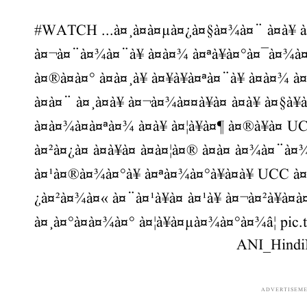
#WATCH
...à¤¸à¤à¤µà¤¿à¤§à¤¾à¤¨ à¤à¥
à¤¬à¤¨à¤¾à¤¨à¥ à¤à¤¾ à¤ªà¥à¤°à¤¯à¤¾à¤¸ 
à¤®à¤à¤° à¤à¤¸à¥ à¤¥à¥à¤ªà¤¨à¥ à¤à¤¾ à¤
à¤à¤¨ à¤¸à¤­à¥ à¤¬à¤¾à¤¤à¥à¤ à¤à¥ à¤§à¥
à¤­à¤¾à¤à¤ªà¤¾ à¤à¥ à¤¦à¥à¤¶ à¤®à¥à¤ UCC
à¤²à¤¿à¤ à¤à¥à¤ à¤à¤¦à¤® à¤à¤ à¤¾à¤¨à
à¤¹à¤®à¤¾à¤°à¥ à¤ªà¤¾à¤°à¥à¤à¥ UCC à¤à¥
¿à¤²à¤¾à¤« à¤¨à¤¹à¥à¤ à¤¹à¥ à¤¬à¤²à¥à¤à¤
à¤¸à¤°à¤à¤¾à¤° à¤¦à¥à¤µà¤¾à¤°à¤¾â¦
pic
ADVERTISEM