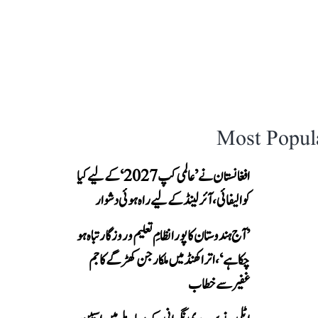
Most Popul
افغانستان نے ’عالمی کپ 2027‘ کے لیے کیا
کوالیفائی، آئرلینڈ کے لیے راہ ہوئی دشوار
’آج ہندوستان کا پورا نظامِ تعلیم و روزگار تباہ ہو
چکا ہے‘، اتراکھنڈ میں ملکارجن کھڑگے کا جم
غفیر سے خطاب