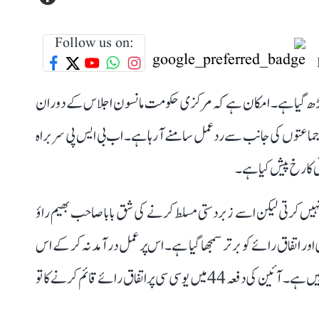
Follow us on:
ا چڑھ گیا ہے۔ امکان ہے کہ مرکزی حکومت مانسون اجلاس کے دوران
 جماعتوں کی جانب سے ردعمل سامنے آ رہا ہے۔ اب بی ایس پی سربراہ
ٹی کا رخ پیش کیا ہے۔
ت نہیں کرتی لیکن اسے زبردستی مسلط کرنے کی شق بابا صاحب بھیم راؤ
 اتفاق رائے کو برتر سمجھا گیا ہے۔ اس پر عمل درآمد نہ کر کے اس
وقت مفاد کی جو سیاست کی جا رہی ہے، یہ ملک کے حق میں ہیں ہے۔ آئین کی دفعہ 44 میں یو سی سی پر اتفاق رائے قائم کرنے کا تو