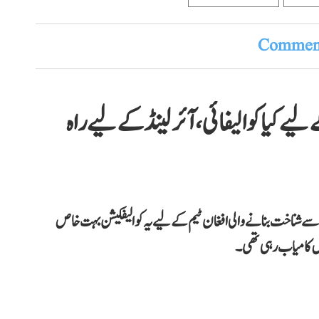
Comment
تان نے ’عالمی کپ 2027‘ کے لیے کیا کوالیفائی، آئرلینڈ کے لیے راہ
سے شناخت بنانے والی افغان ٹیم کے لیے یہ کوالیفکیشن بہت خاص
یں کامیاب رہی تھی۔