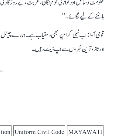
حکومت وسائل اور توانائی کو مہنگائی، غربت، بے روزگاری،
بانٹنے کے لیے لگائے۔"
قومی آواز اب ٹیلی گرام پر بھی دستیاب ہے۔ ہمارے چینل 
اور تازہ ترین خبروں سے اپ ڈیٹ رہیں۔
ENT
tion
Uniform Civil Code
MAYAWATI