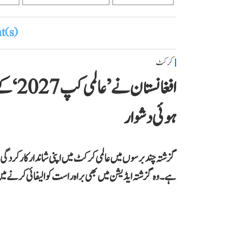
(s)
کرکٹ
افغانس
ہوئی دشوار
گزشتہ چند برسوں میں عالمی کرکٹ میں اپنی شاندار کارکردگی 
ہے۔ وہ گزشتہ ایڈیشن میں بھی براہ راست کوالیفائی کرنے م