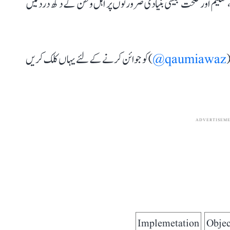
 تعلیم اور صحت جیسی بنیادی ضرورتوں پر اہل وطن کے دکھ درد میں
(
qaumiawaz@
) کو جوائن کرنے کے لئے یہاں کلک کریں
ADVERTISEM
Implemetation
Objec