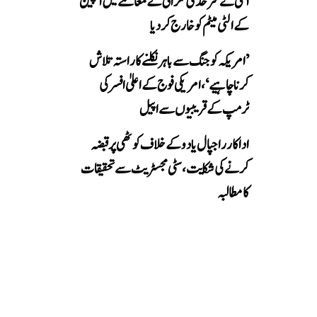
اٹلی نے سرحدی نگرانی کے معاملے میں اسپین
کے الٹی میٹم کو خارج کر دیا
’امریکہ کو جنگ سے باہر نکلنے کا راستہ تلاش
کرنا چاہیے‘، امریکی فوج کے اعلیٰ افسر کی
ٹرمپ کے قریبیوں سے اپیل
اداکار راجپال یادو کے خلاف کوٹھی پر قبضہ
کرنے کی شکایت، سٹی مجسٹریٹ سے تحقیقات
کا مطالبہ