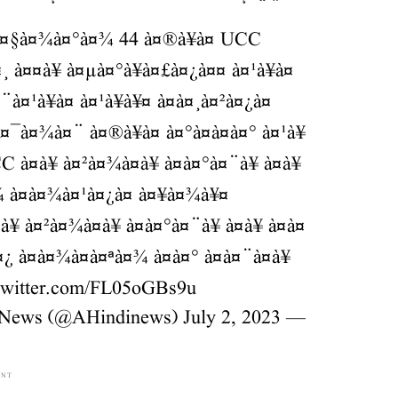
 à¤§à¤¾à¤°à¤¾ 44 à¤®à¥à¤ UCC
à¤¤à¥ à¤µà¤°à¥à¤£à¤¿à¤¤ à¤¹à¥à¤
¨à¤¹à¥à¤ à¤¹à¥à¥¤ à¤à¤¸à¤²à¤¿à¤
à¤¯à¤¾à¤¨ à¤®à¥à¤ à¤°à¤à¤à¤° à¤¹à¥
 à¤à¥ à¤²à¤¾à¤à¥ à¤à¤°à¤¨à¥ à¤à¥
¤¾ à¤à¤¾à¤¹à¤¿à¤ à¤¥à¤¾à¥¤
 à¤²à¤¾à¤à¥ à¤à¤°à¤¨à¥ à¤à¥ à¤à¤
¿ à¤­à¤¾à¤à¤ªà¤¾ à¤à¤° à¤à¤¨à¤à¥
.twitter.com/FL05oGBs9u
July 2, 2023
— ANI_HindiNews (@AHindinews)
ENT