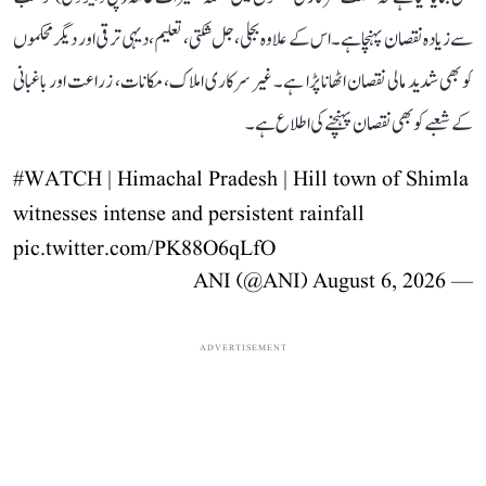
سے زیادہ نقصان پہنچا ہے۔ اس کے علاوہ بجلی، جل شکتی، تعلیم، دیہی ترقی اور دیگر محکموں
کو بھی شدید مالی نقصان اٹھانا پڑا ہے۔ غیر سرکاری املاک، مکانات، زراعت اور باغبانی
کے شعبے کو بھی نقصان پہنچنے کی اطلاع ہے۔
#WATCH
| Himachal Pradesh | Hill town of Shimla
witnesses intense and persistent rainfall
pic.twitter.com/PK88O6qLfO
August 6, 2026
— ANI (@ANI)
ADVERTISEMENT