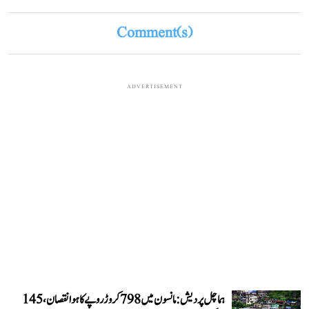
Comment(s)
ADVERTISEMENT
ہماچل پردیش: مانسون میں 798 کروڑ روپے کا ہوا نقصان، 145