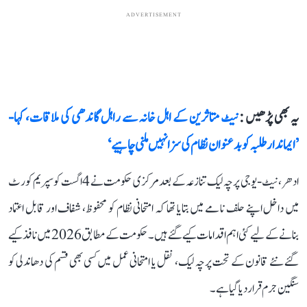
ADVERTISEMENT
یہ بھی پڑھیں :
نیٹ متاثرین کے اہل خانہ سے راہل گاندھی کی ملاقات، کہا-
’ایماندار طلبہ کو بدعنوان نظام کی سزا نہیں ملنی چاہیے‘
ادھر، نیٹ-یو جی پرچہ لیک تنازعہ کے بعد مرکزی حکومت نے 4 اگست کو سپریم کورٹ
میں داخل اپنے حلف نامے میں بتایا تھا کہ امتحانی نظام کو محفوظ، شفاف اور قابل اعتماد
بنانے کے لیے کئی اہم اقدامات کیے گئے ہیں۔ حکومت کے مطابق 2026 میں نافذ کیے
گئے نئے قانون کے تحت پرچہ لیک، نقل یا امتحانی عمل میں کسی بھی قسم کی دھاندلی کو
سنگین جرم قرار دیا گیا ہے۔