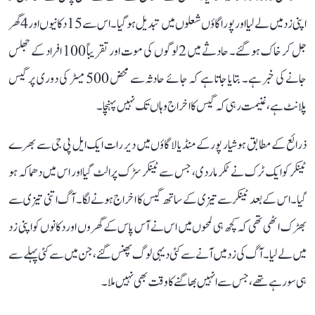
اپنی زد میں لے لیا اور پورا گاؤں شعلوں میں تبدیل ہو گیا۔ اس سے 15 دکانیوں اور 4 گھر
جل کر خاک ہو گئے۔ حادثے میں 2 لوگوں کی موت اور تقریباً 100 افراد کے جھلس
جانے کی خبر ہے۔ بتایا جاتا ہے کہ جائے حادثہ سے محض 500 میٹر کی دوری پر گیس
پلانٹ ہے، غنیمت رہی کہ گیس کا اخراج وہاں تک نہیں پہنچا۔
ذرائع کے مطابق ہوشیار پور کے منڈیالا گاؤں میں دیر رات ایک ایل پی جی سے بھرے
ٹینکر کو ایک ٹرک نے ٹکر مار دی، جس سے ٹینکر سڑک پر الٹ گیا اور اس میں دھماکہ ہو
گیا۔ اس کے بعد ٹینکر سے تیزی کے ساتھ گیس کا اخراج ہونے لگا۔ آگ اتنی تیزی سے
بھڑک اٹھی تھی کہ کچھ ہی لمحوں میں اس نے آس پاس کے گھروں اور دکانوں کو اپنی زد
میں لے لیا۔ آگ کی زد میں آنے سے کئی دیہی لوگ پھنس گئے، جن میں سے کئی پہلے سے
ہی سو رہے تھے، جس سے انہیں بھاگنے کا وقت بھی نہیں ملا۔