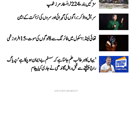
سڑکیں بند، 224 ٹرانسفارمرز ٹھپ
سریش واڈکر: راگوں کی گہرائی اور سروں کی نزاکت کے امین
تھائی لینڈ: اسکول میں فائرنگ سے 8 لوگوں کی موت، 15 افراد زخمی
’یہاں کا ہر طالب علم جانتا ہے کہ سسٹم بے ایمان ہو چکا ہے‘، پریاگ
راج پہنچنے سے قبل راہل گاندھی نے جاری کیا پیغام
ADVERTISEMENT