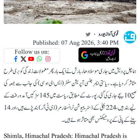
قومی آواز بیورو
Published: 07 Aug 2026, 3:40 PM
Follow us on:
ہماچل پردیش میں جاری موسلادھار بارش نے ایک بار پھر معمولات زندگی کو بری طرح
متاثر کر دیا ہے۔ ریاستی ایمرجنسی آپریشن سنٹر (ایس ای او سی) کی جانب سے جمعہ کی
صبح 10 بجے جاری کی گئی رپورٹ کے مطابق ریاست میں 145 سڑکیں آمد و رفت کے
لیے بند ہیں، 224 بجلی کے ڈسٹریبیوشن ٹرانسفارمر (ڈی ٹی آر) بند پڑے ہیں، اور 14
پینے کے پانی کے پروجیکٹس بھی متاثر ہوئے ہیں۔
Shimla, Himachal Pradesh: Himachal Pradesh is