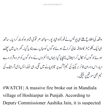
ADVERTISEMENT
واقعہ کی اطلاع ملتے ہی پولیس نے فوراً ہوشیار پور-جالندھر قومی شاہراہ کو بند کر دیا۔ ساتھ
ہی ایک کلومیٹر کا علاقہ خالی کراتے ہوئے لوگوں کو وہاں سے ہٹا دیا گیا۔ گھروں میں پھنسے
ہوئے لوگوں کو نکال کر اسپتال پہنچایا گیا، جہاں ڈاکٹروں نے دو لوگوں کو مردہ قرار دے
دیا۔ اس دوران فائر بریگیڈ کی ٹیم آگ پر قابو پانے میں لگی رہی جبکہ ایس ڈی آر ایف کی
ٹیم بھی موقع پر پہنچی۔
#WATCH
| A massive fire broke out in Mandiala
village of Hoshiarpur in Punjab. According to
Deputy Commissioner Aashika Jain, it is suspected