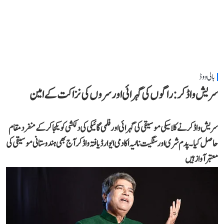
بالی ووڈ
سریش واڈکر: راگوں کی گہرائی اور سروں کی نزاکت کے امین
سریش واڈکر نے کلاسیکی موسیقی کی گہرائی اور فلمی گائیکی کی دلکشی کو یکجا کر کے منفرد مقام
حاصل کیا۔ پدم شری اور سنگیت ناٹیہ اکادمی ایوارڈ یافتہ واڈکر آج بھی ہندوستانی موسیقی کی
معتبر آواز ہیں