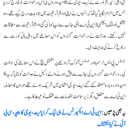
نئی دہلی: سپریم کورٹ نے نیٹ-یو جی کے 6 امیدواروں کی اس درخواست کو خارج کر دیا
جس میں الزام لگایا گیا تھا کہ انہوں نے اپنی او ایم آر شیٹ میں جوابات درج کیے تھے، وہ
نیشنل ٹیسٹنگ ایجنسی (این ٹی اے) کی جانب سے اپ لوڈ کی گئی او ایم آر شیٹ سے مطابقت
نہیں رکھتے۔ عدالت نے درخواست گزاروں کو اس معاملے میں دہلی ہائی کورٹ سے
رجوع کرنے کی ہدایت دی۔
جسٹس پی ایس نرسمہا اور جسٹس آلوک آرادھے پر مشتمل بنچ نے اس معاملے کی سماعت
کی۔ درخواست گزاروں کی جانب سے پیش ہونے والے وکیل نے عدالت کو بتایا کہ یہ 6
امیدوار دوبارہ منعقد کئے گئے نیٹ-یو جی امتحان میں شریک ہوئے تھے اور ان کا معاملہ
این ٹی اے سے متعلق دیگر زیر سماعت مقدمات سے مختلف نوعیت کا ہے۔
یہ بھی پڑھیں :
این ٹی اے ایکسپرٹس نے ہی لیک کرایا نیٹ-یوجی کا پیپر، سی بی
آئی نے کیا انکشاف