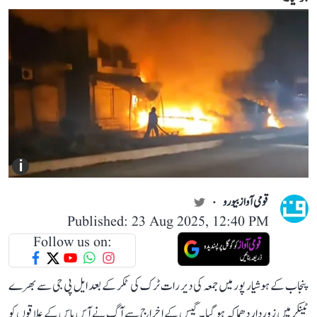
i
قومی آواز بیورو
Published: 23 Aug 2025, 12:40 PM
Follow us on:
پنجاب کے ہوشیار پور میں جمعہ کی دیر رات ٹرک کی ٹکر کے بعد ایل پی جی سے بھرے
ٹینکر میں زوردار دھماکہ ہو گیا۔ گیس کے اخراج سے آگ نے آس پاس کے علاقوں کو