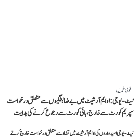
قومی خبریں
نیٹ-یو جی: او ایم آر شیٹ میں بے ضابطگیوں سے متعلق درخواست
سپریم کورٹ سے خارج، ہائی کورٹ سے رجوع کرنے کی ہدایت
نیٹ-یو جی امیدواروں کی او ایم آر شیٹ میں تضاد سے متعلق درخواست خارج کرتے