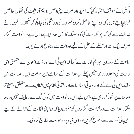
وکیل نے موقف اختیار کیا کہ امیدوار صرف اپنی اصل او ایم آر شیٹ کی نقول حاصل
کرنا چاہتے ہیں تاکہ وہ اپنے حاصل کردہ نمبروں کی درستگی کی جانچ کر سکیں۔ انہوں نے
عدالت سے کہا کہ چونکہ نیٹ کی کاؤنسلنگ کا عمل جاری ہے، اس لیے درخواست گزار
صرف ایک محدود مسئلے کے حل کے لیے عدالت سے رجوع ہوئے ہیں۔
سماعت کے دوران سپریم کورٹ نے کہا کہ این ٹی اے اور نیٹ امتحان سے متعلق اسی
نوعیت کی متعدد درخواستیں پہلے ہی عدالت کے سامنے زیر سماعت ہیں۔ عدالت اس
وقت این ٹی اے کے ادارہ جاتی اصلاحات اور امتحانی نظام میں شفافیت سے متعلق وسیع تر
معاملات پر غور کر رہی ہے، اس لیے اس درخواست میں کوئی الگ سے ریلیف نہیں دیا جا
سکتا۔ عدالت نے درخواست گزاروں کو مشورہ دیا کہ وہ اپنی شکایت کے ازالے کے لیے
دہلی ہائی کورٹ سے رجوع کریں اور اسی بنیاد پر درخواست خارج کر دی۔