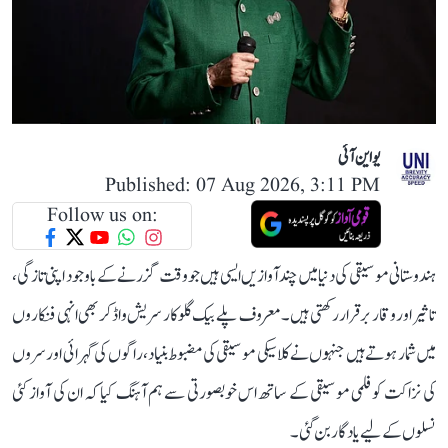
یو این آئی
Published: 07 Aug 2026, 3:11 PM
Follow us on:
ہندوستانی موسیقی کی دنیا میں چند آوازیں ایسی ہیں جو وقت گزرنے کے باوجود اپنی تازگی،
تاثیر اور وقار برقرار رکھتی ہیں۔ معروف پلے بیک گلوکار سریش واڈکر بھی انہی فنکاروں
میں شمار ہوتے ہیں جنہوں نے کلاسیکی موسیقی کی مضبوط بنیاد، راگوں کی گہرائی اور سروں
کی نزاکت کو فلمی موسیقی کے ساتھ اس خوبصورتی سے ہم آہنگ کیا کہ ان کی آواز کئی
نسلوں کے لیے یادگار بن گئی۔