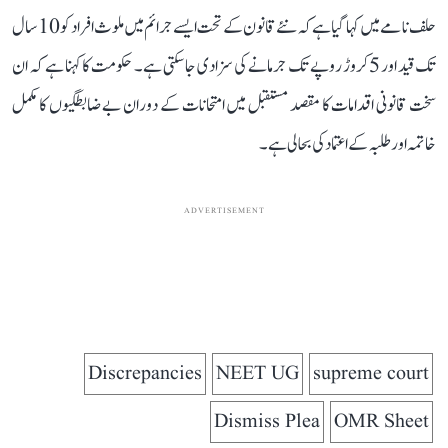
حلف نامے میں کہا گیا ہے کہ نئے قانون کے تحت ایسے جرائم میں ملوث افراد کو 10 سال
تک قید اور 5 کروڑ روپے تک جرمانے کی سزا دی جا سکتی ہے۔ حکومت کا کہنا ہے کہ ان
سخت قانونی اقدامات کا مقصد مستقبل میں امتحانات کے دوران بے ضابطگیوں کا مکمل
خاتمہ اور طلبہ کے اعتماد کی بحالی ہے۔
ADVERTISEMENT
Discrepancies
NEET UG
supreme court
Dismiss Plea
OMR Sheet