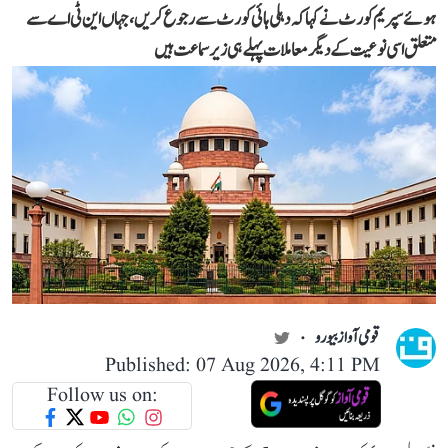
ہوئے سپریم کورٹ نے کہا کہ دہلی ہائی کورٹ سے رجوع کریں، جہاں این ٹی اے سے
متعلق اسی نوعیت کے دیگر معاملات پہلے ہی زیر سماعت ہیں
قومی آواز بیورو
Published: 07 Aug 2026, 4:11 PM
Follow us on: