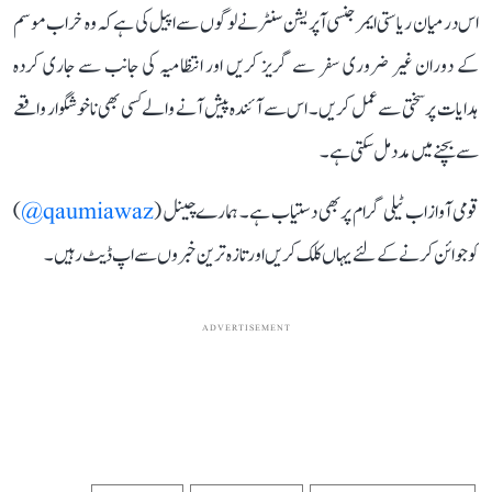
اس درمیان ریاستی ایمرجنسی آپریشن سنٹر نے لوگوں سے اپیل کی ہے کہ وہ خراب موسم
کے دوران غیر ضروری سفر سے گریز کریں اور انتظامیہ کی جانب سے جاری کردہ
ہدایات پر سختی سے عمل کریں۔ اس سے آئندہ پیش آنے والے کسی بھی ناخوشگوار واقعے
سے بچنے میں مدد مل سکتی ہے۔
قومی آواز اب ٹیلی گرام پر بھی دستیاب ہے۔ ہمارے چینل (
qaumiawaz@
)
کو جوائن کرنے کے لئے یہاں کلک کریں اور تازہ ترین خبروں سے اپ ڈیٹ رہیں۔
ADVERTISEMENT