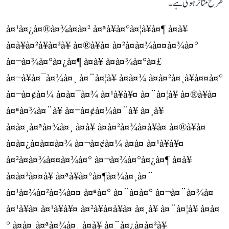
طرح متاثر ہوئی ہے۔
à¤¹à¤¿à¤®à¤¾à¤à¤² à¤ªà¥à¤°à¤¦à¥à¤¶ à¤à¥
à¤à¥à¤²à¥à¤²à¥ à¤®à¥à¤ à¤²à¤à¤¾à¤¤à¤¾à¤°
à¤¬à¤¾à¤°à¤¿à¤¶ à¤à¥ à¤à¤¾à¤°à¤£
à¤¬à¥à¤¯à¤¾à¤¸ à¤¨à¤¦à¥ à¤à¤¾ à¤à¤²à¤¸à¥à¤¤à¤°
à¤¬à¤¢à¤¼ à¤à¤¯à¤¾ à¤¹à¥à¥¤ à¤¨à¤¦à¥ à¤®à¥à¤
à¤ªà¤¾à¤¨à¥ à¤¬à¤¢à¤¼à¤¨à¥ à¤¸à¥
à¤à¤¸à¤ªà¤¾à¤¸ à¤à¥ à¤à¤²à¤¾à¤à¥à¤ à¤®à¥à¤
à¤à¤¿à¤à¤¤à¤¾ à¤¬à¤¢à¤¼ à¤à¤ à¤¹à¥à¥¤
à¤²à¤à¤¾à¤¤à¤¾à¤° à¤¬à¤¾à¤°à¤¿à¤¶ à¤à¥
à¤à¤²à¤¤à¥ à¤ªà¥à¤°à¤¶à¤¾à¤¸à¤¨
à¤¹à¤¾à¤²à¤¾à¤¤ à¤ªà¤° à¤¨à¤à¤° à¤¬à¤¨à¤¾à¤
à¤¹à¥à¤ à¤¹à¥à¥¤ à¤²à¥à¤à¥à¤ à¤¸à¥ à¤¨à¤¦à¥ à¤à¤
° à¤à¤¸à¤ªà¤¾à¤¸ à¤à¥ à¤¨à¤¿à¤à¤²à¥