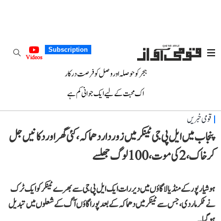
Subscription
Videos
ہجر کو حوصلہ اور وصل کو فرصت درکار
اک محبت کے لیے ایک جوانی کم ہے
قومی خبریں
پنجاب میں ایل پی جی ٹینکر میں زوردار دھماکہ، کئی گھر اور دکانیں جل
کر خاک، 2 کی موت، 100 لوگ جھلسے
ہوشیار پور کے منڈیالا گاؤں میں دیر رات ایک ایل پی جی سے بھرے ٹینکر کو ایک ٹرک
نے ٹکر مار دی، جس سے ٹینکر میں دھماکہ کے بعد پورا گاؤں آگ کے شعلوں میں تبدیل
ہو گیا۔