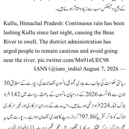
کے 5 پروجیکٹس سب سے زیادہ متاثر ہوئے ہیں۔
Kullu, Himachal Pradesh: Continuous rain has been
lashing Kullu since last night, causing the Beas
River to swell. The district administration has
urged people to remain cautious and avoid going
near the river.
pic.twitter.com/Mn91nUEC98
August 7, 2026
— IANS (@ians_india)
ریاستی حکومت کی جانب سے جاری مجموعی مانسون نقصانات کی رپورٹ کے مطابق 30
جون سے 6 اگست 2026 کے درمیان مانسون کے باعث ریاست میں 142 افراد
ہلاک جبکہ 224 افراد زخمی ہوئے ہیں۔ اس مدت کے دوران سرکاری اور غیر سرکاری
املاک کو ملا کر تقریباً 797.86 کروڑ روپے کا بھاری نقصان ہوا ہے۔ رپورٹ میں یہ
بھی بتایا گیا ہے کہ مختلف سرکاری محکموں میں محکمہ تعمیرات عامہ (پی ڈبلیو ڈی) کو سب