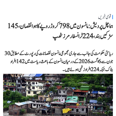
قومی خبریں
ہماچل پردیش: مانسون میں 798 کروڑ روپے کا ہوا نقصان، 145
سڑکیں بند، 224 ٹرانسفارمرز ٹھپ
ریاستی حکومت کی جانب سے جاری مجموعی مانسون نقصانات کی رپورٹ کے مطابق 30
جون سے 6 اگست 2026 کے درمیان مانسون کے باعث ریاست میں 142 افراد
ہلاک جبکہ 224 افراد زخمی ہوئے ہیں۔