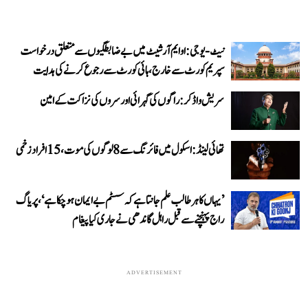
نیٹ-یو جی: او ایم آر شیٹ میں بے ضابطگیوں سے متعلق درخواست
سپریم کورٹ سے خارج، ہائی کورٹ سے رجوع کرنے کی ہدایت
سریش واڈکر: راگوں کی گہرائی اور سروں کی نزاکت کے امین
تھائی لینڈ: اسکول میں فائرنگ سے 8 لوگوں کی موت، 15 افراد زخمی
’یہاں کا ہر طالب علم جانتا ہے کہ سسٹم بے ایمان ہو چکا ہے‘، پریاگ
راج پہنچنے سے قبل راہل گاندھی نے جاری کیا پیغام
ADVERTISEMENT