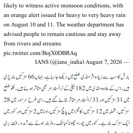
likely to witness active monsoon conditions, with
an orange alert issued for heavy to very heavy rain
on August 10 and 11. The weather department has
advised people to remain cautious and stay away
from rivers and streams
pic.twitter.com/BojX0DBRAq
August 7, 2026
— IANS (@ians_india)
بارش کا سب سے زیادہ اثر منڈی ضلع میں دیکھا جا رہا ہے، جہاں 66 سڑکیں بند پڑی
ہیں۔ اس کے علاوہ منڈی میں 182 بجلی کے ٹرانسفارمر بھی متاثر ہوئے ہیں۔ کلو ضلع
میں 31 سڑکیں اور 31 ٹرانسفارمر متاثر بتائے گئے ہیں۔ اسی طرح سرمور میں 28
سڑکیں، شملہ میں 12 سڑکیں، کانگڑا میں پانچ سڑکیں، اونا میں 2 سڑکیں اور کنور میں
ایک سڑک بند ہے۔ کنور میں چورا-چھوٹا کمبا لنک روڈ بند ہونے سے آمد و رفت بری