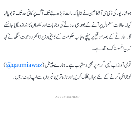
ہوشیار پور کی ڈی سی آشکا جین نے بتایا کہ رات ڈیڑھ بجے تک آگ پر کافی حد تک قابو پا لیا
گیا۔ حالات معمول پر آنے کے بعد ہی حادثے کی وجوہات اور نقصان کا اندازہ لگایا جا سکے
گا۔ حادثے کے بعد موقع پر پہنچے پنجاب حکومت کے کابینی وزیر ڈاکٹر روجوت سنگھ نے کہا
کہ یہ افسوسناک واقعہ ہے۔
قومی آواز اب ٹیلی گرام پر بھی دستیاب ہے۔ ہمارے چینل (
qaumiawaz@
)
کو جوائن کرنے کے لئے یہاں کلک کریں اور تازہ ترین خبروں سے اپ ڈیٹ رہیں۔
ADVERTISEMENT