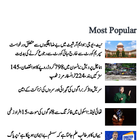
Most Popular
نیٹ-یو جی: او ایم آر شیٹ میں بے ضابطگیوں سے متعلق درخواست
سپریم کورٹ سے خارج، ہائی کورٹ سے رجوع کرنے کی ہدایت
ہماچل پردیش: مانسون میں 798 کروڑ روپے کا ہوا نقصان، 145
سڑکیں بند، 224 ٹرانسفارمرز ٹھپ
سریش واڈکر: راگوں کی گہرائی اور سروں کی نزاکت کے امین
تھائی لینڈ: اسکول میں فائرنگ سے 8 لوگوں کی موت، 15 افراد زخمی
’یہاں کا ہر طالب علم جانتا ہے کہ سسٹم بے ایمان ہو چکا ہے‘، پریاگ