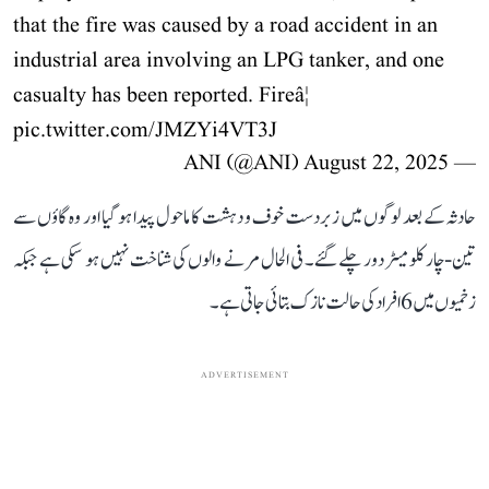
that the fire was caused by a road accident in an
industrial area involving an LPG tanker, and one
casualty has been reported. Fireâ¦
pic.twitter.com/JMZYi4VT3J
August 22, 2025
— ANI (@ANI)
حادثہ کے بعد لوگوں میں زبردست خوف و دہشت کا ماحول پیدا ہو گیا اور وہ گاؤں سے
تین-چار کلومیٹر دور چلے گئے۔ فی الحال مرنے والوں کی شناخت نہیں ہو سکی ہے جبکہ
زخمیوں میں 6 افراد کی حالت نازک بتائی جاتی ہے۔
ADVERTISEMENT