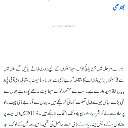
گاندھی
ADVERTISEMENT
تیسرے مرحلہ میں جن پانچ لوک سبھا سیٹوں کے لیے ووٹ ڈالے جائیں گے، ان میں
سے 3 سیٹوں پر این ڈی اے کا مقابلہ آر جے ڈی سے اور 1-1 سیٹ پر مقابلہ وی آئی پی و
بایاں محاذ امیدوار سے ہے۔ سب سے مشہور لوک سبھا سیٹ مدھے پورہ ہے جہاں سے
کئی بڑے سیاسی چہرے اپنی قسمت آزمائی کر چکے ہیں۔ یہاں سے آر جے ڈی چیف لالو
پرساد سے لے کر شرد یادو اور پپو یادو تک انتخاب لڑ چکے ہیں۔ 2019 میں اس سیٹ پر
جنتا دل یو کے دنیش چندر یادو نے بڑی جیت حاصل کی تھی۔ اس سے قبل کے لوک سبھا