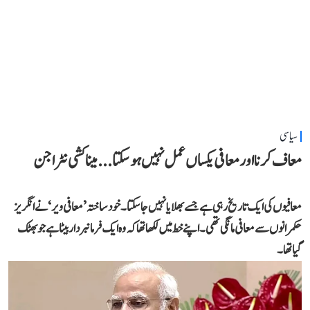
سیاسی
معاف کرنا اور معافی یکساں عمل نہیں ہو سکتا... میناکشی نٹراجن
معافیوں کی ایک تاریخ رہی ہے جسے بھلایا نہیں جا سکتا۔ خود ساختہ ’معافی ویر‘ نے انگریز
حکمرانوں سے معافی مانگی تھی۔ اپنے خط میں لکھا تھا کہ وہ ایک فرمانبردار بیٹا ہے جو بھٹک
گیا تھا۔