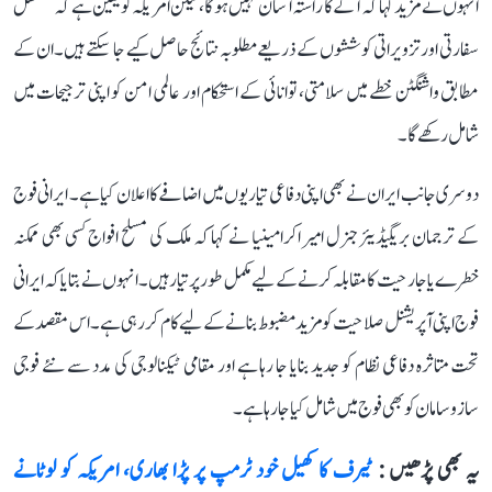
انہوں نے مزید کہا کہ آگے کا راستہ آسان نہیں ہوگا، لیکن امریکہ کو یقین ہے کہ مسلسل
سفارتی اور تزویراتی کوششوں کے ذریعے مطلوبہ نتائج حاصل کیے جا سکتے ہیں۔ ان کے
مطابق واشنگٹن خطے میں سلامتی، توانائی کے استحکام اور عالمی امن کو اپنی ترجیحات میں
شامل رکھے گا۔
دوسری جانب ایران نے بھی اپنی دفاعی تیاریوں میں اضافے کا اعلان کیا ہے۔ ایرانی فوج
کے ترجمان بریگیڈیئر جنرل امیر اکرامینیا نے کہا کہ ملک کی مسلح افواج کسی بھی ممکنہ
خطرے یا جارحیت کا مقابلہ کرنے کے لیے مکمل طور پر تیار ہیں۔ انہوں نے بتایا کہ ایرانی
فوج اپنی آپریشنل صلاحیت کو مزید مضبوط بنانے کے لیے کام کر رہی ہے۔ اس مقصد کے
تحت متاثرہ دفاعی نظام کو جدید بنایا جا رہا ہے اور مقامی ٹیکنالوجی کی مدد سے نئے فوجی
سازوسامان کو بھی فوج میں شامل کیا جا رہا ہے۔
یہ بھی پڑھیں :
ٹیرف کا کھیل خود ٹرمپ پر پڑا بھاری، امریکہ کو لوٹانے