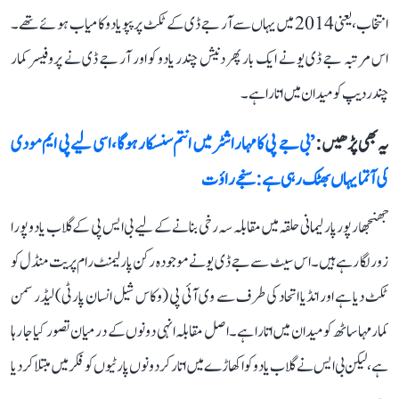
انتخاب، یعنی 2014 میں یہاں سے آر جے ڈی کے ٹکٹ پر پپو یادو کامیاب ہوئے تھے۔
اس مرتبہ جے ڈی یو نے ایک بار پھر دنیش چندر یادو کو اور آر جے ڈی نے پروفیسر کمار
چندردیپ کو میدان میں اتارا ہے۔
یہ بھی پڑھیں :
’بی جے پی کا مہاراشٹر میں انتم سنسکار ہوگا، اسی لیے پی ایم مودی
کی آتما یہاں بھٹک رہی ہے: سنجے راؤت
جھنجھارپور پارلیمانی حلقہ میں مقابلہ سہ رخی بنانے کے لیے بی ایس پی کے گلاب یادو پورا
زور لگا رہے ہیں۔ اس سیٹ سے جے ڈی یو نے موجودہ رکن پارلیمنٹ رام پریت منڈل کو
ٹکٹ دیا ہے اور انڈیا اتحاد کی طرف سے وی آئی پی (وکاس شیل انسان پارٹی) لیڈر سمن
کمار مہاساٹھ کو میدان میں اتارا ہے۔ اصل مقابلہ انہی دونوں کے درمیان تصور کیا جا رہا
ہے، لیکن بی ایس نے گلاب یادو کو اکھاڑے میں اتار کر دونوں پارٹیوں کو فکر میں مبتلا کر دیا