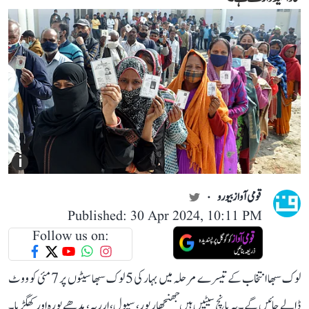
i
قومی آواز بیورو
Published: 30 Apr 2024, 10:11 PM
Follow us on:
لوک سبھا انتخاب کے تیسرے مرحلہ میں بہار کی 5 لوک سبھا سیٹوں پر 7 مئی کو ووٹ
ڈالے جائیں گے۔ یہ پانچ سیٹیں ہیں جھنجھارپور، سپول، ارریہ، مدھے پورہ اور کھگڑیا۔