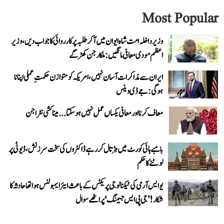
Most Popular
وزیر داخلہ امت شاہ ایوان میں آ کر طلبہ پر کارروائی کا جواب دیں، وزیر
اعظم مودی معافی مانگیں: ملکارجن کھڑگے
ایران سے مذاکرات آسان نہیں، امریکہ کو متوازن حکمتِ عملی اپنانا
ہوگی: جے ڈی وینس
معاف کرنا اور معافی یکساں عمل نہیں ہو سکتا... میناکشی نٹراجن
بامبے ہائی کورٹ میں ہڑتال کر رہے ڈاکٹروں کی سخت سرزنش، ڈیوٹی پر
لوٹنے کا حکم
یو ایس آرمی کی ٹیکنالوجی پریکٹس کے باعث ایئر ایمبولنس ہوا تھا حادثہ کا
شکار! ’جی پی ایس جیمنگ‘ پر اٹھے سوال