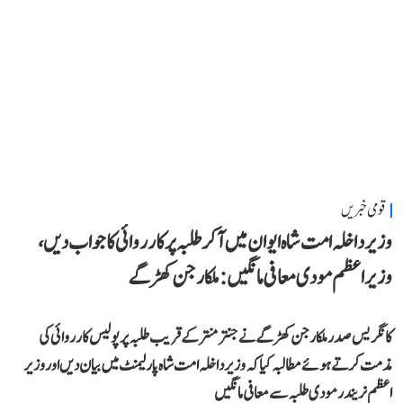
قومی خبریں
وزیر داخلہ امت شاہ ایوان میں آ کر طلبہ پر کارروائی کا جواب دیں،
وزیر اعظم مودی معافی مانگیں: ملکارجن کھڑگے
کانگریس صدر ملکارجن کھڑگے نے جنتر منتر کے قریب طلبہ پر پولیس کارروائی کی
مذمت کرتے ہوئے مطالبہ کیا کہ وزیر داخلہ امت شاہ پارلیمنٹ میں بیان دیں اور وزیر
اعظم نریندر مودی طلبہ سے معافی مانگیں