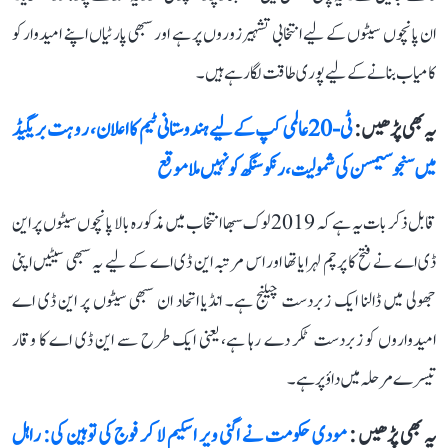
ان پانچوں سیٹوں کے لیے انتخابی تشہیر زوروں پر ہے اور سبھی پارٹیاں اپنے امیدوار کو
کامیاب بنانے کے لیے پوری طاقت لگا رہے ہیں۔
یہ بھی پڑھیں :
ٹی-20 عالمی کپ کے لیے ہندوستانی ٹیم کا اعلان، روہت بریگیڈ
میں سنجو سیمسن کی شمولیت، رنکو سنگھ کو نہیں ملا موقع
قابل ذکر بات یہ ہے کہ 2019 لوک سبھا انتخاب میں مذکورہ بالا پانچوں سیٹوں پر این
ڈی اے نے فتح کا پرچم لہرایا تھا اور اس مرتبہ این ڈی اے کے لیے یہ سبھی سیٹیں اپنی
جھولی میں ڈالنا ایک زبردست چیلنج ہے۔ انڈیا اتحاد ان سبھی سیٹوں پر این ڈی اے
امیدواروں کو زبردست ٹکر دے رہا ہے، یعنی ایک طرح سے این ڈی اے کا وقار
تیسرے مرحلہ میں داؤ پر ہے۔
یہ بھی پڑھیں :
مودی حکومت نے اگنی ویر اسکیم لا کر فوج کی توہین کی: راہل