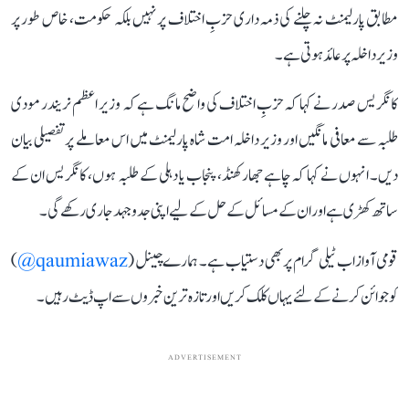
مطابق پارلیمنٹ نہ چلنے کی ذمہ داری حزبِ اختلاف پر نہیں بلکہ حکومت، خاص طور پر
وزیر داخلہ پر عائد ہوتی ہے۔
کانگریس صدر نے کہا کہ حزبِ اختلاف کی واضح مانگ ہے کہ وزیر اعظم نریندر مودی
طلبہ سے معافی مانگیں اور وزیر داخلہ امت شاہ پارلیمنٹ میں اس معاملے پر تفصیلی بیان
دیں۔ انہوں نے کہا کہ چاہے جھارکھنڈ، پنجاب یا دہلی کے طلبہ ہوں، کانگریس ان کے
ساتھ کھڑی ہے اور ان کے مسائل کے حل کے لیے اپنی جدوجہد جاری رکھے گی۔
قومی آواز اب ٹیلی گرام پر بھی دستیاب ہے۔ ہمارے چینل (
qaumiawaz@
)
کو جوائن کرنے کے لئے یہاں کلک کریں اور تازہ ترین خبروں سے اپ ڈیٹ رہیں۔
ADVERTISEMENT