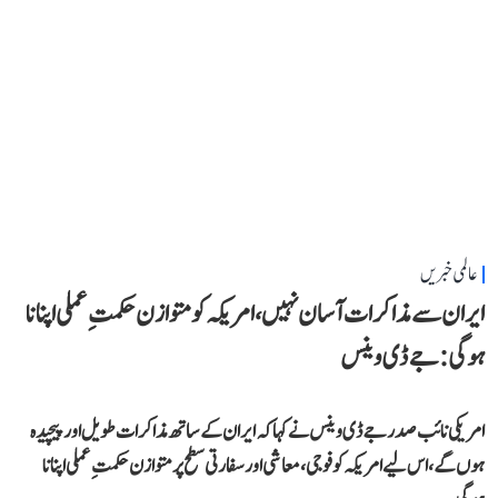
عالمی خبریں
ایران سے مذاکرات آسان نہیں، امریکہ کو متوازن حکمتِ عملی اپنانا
ہوگی: جے ڈی وینس
امریکی نائب صدر جے ڈی وینس نے کہا کہ ایران کے ساتھ مذاکرات طویل اور پیچیدہ
ہوں گے، اس لیے امریکہ کو فوجی، معاشی اور سفارتی سطح پر متوازن حکمتِ عملی اپنانا