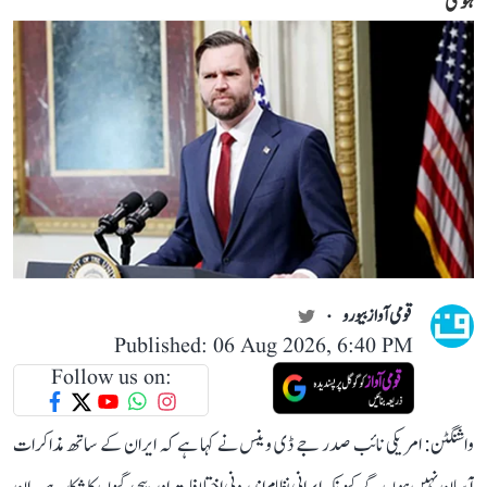
ہوگی
قومی آواز بیورو
Published: 06 Aug 2026, 6:40 PM
Follow us on:
واشنگٹن: امریکی نائب صدر جے ڈی وینس نے کہا ہے کہ ایران کے ساتھ مذاکرات