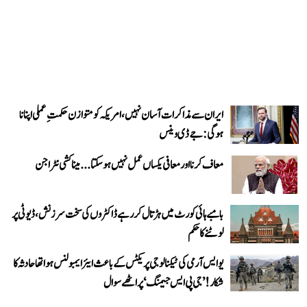
ایران سے مذاکرات آسان نہیں، امریکہ کو متوازن حکمتِ عملی اپنانا
ہوگی: جے ڈی وینس
معاف کرنا اور معافی یکساں عمل نہیں ہو سکتا... میناکشی نٹراجن
بامبے ہائی کورٹ میں ہڑتال کر رہے ڈاکٹروں کی سخت سرزنش، ڈیوٹی پر
لوٹنے کا حکم
یو ایس آرمی کی ٹیکنالوجی پریکٹس کے باعث ایئر ایمبولنس ہوا تھا حادثہ کا
شکار! ’جی پی ایس جیمنگ‘ پر اٹھے سوال