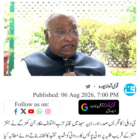
قومی آواز بیورو
Published: 06 Aug 2026, 7:00 PM
Follow us on:
نئی دہلی: کانگریس صدر اور راجیہ سبھا میں قائدِ حزبِ اختلاف ملکارجن کھڑگے نے جنتر
منتر کے قریب طلبہ پر ہوئی پولیس کارروائی کو شدید تنقید کا نشانہ بناتے ہوئے مطالبہ کیا