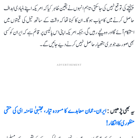
پہنچنے کی توقع نہیں کی جا سکتی، تاہم انہوں نے یقین ظاہر کیا کہ امریکہ اپنے بنیادی اہداف
حاصل کرنے میں کامیاب ہوگا۔ ان کا کہنا تھا کہ وقت کے ساتھ تیل کی قیمتوں میں
استحکام آئے گا اور وہ نیچے رہیں گی، جبکہ امریکہ اپنی اس پالیسی پر قائم ہے کہ ایران کو کسی
بھی صورت جوہری ہتھیار حاصل نہیں کرنے دیے جائیں گے۔
ADVERTISEMENT
یہ بھی پڑھیں :
ایران-عمان معاہدے کا مسودہ تیار، مجتبیٰ خامنہ ای کی حتمی
منظوری کا انتظار!