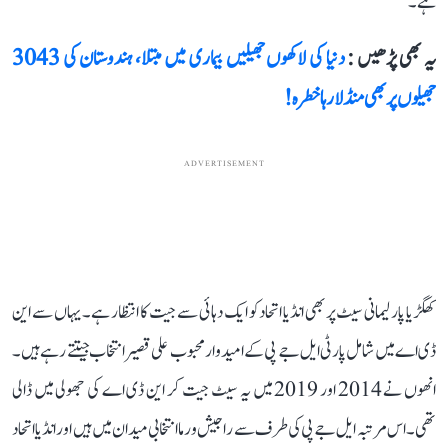
ہے۔
یہ بھی پڑھیں :
دنیا کی لاکھوں جھیلیں بیماری میں مبتلا، ہندوستان کی 3043
جھیلوں پر بھی منڈلا رہا خطرہ!
ADVERTISEMENT
کھگڑیا پارلیمانی سیٹ پر بھی انڈیا اتحاد کو ایک دہائی سے جیت کا انتظار ہے۔ یہاں سے این
ڈی اے میں شامل پارٹی ایل جے پی کے امیدوار محبوب علی قصیر انتخاب جیتتے رہے ہیں۔
انھوں نے 2014 اور 2019 میں یہ سیٹ جیت کر این ڈی اے کی جھولی میں ڈالی
تھی۔ اس مرتبہ ایل جے پی کی طرف سے راجیش ورما انتخابی میدان میں ہیں اور انڈیا اتحاد