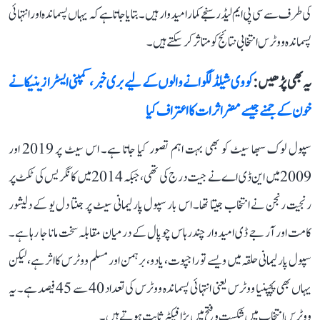
کی طرف سے سی پی ایم لیڈر سنجے کمار امیدوار ہیں۔ بتایا جاتا ہے کہ یہاں پسماندہ اور انتہائی
پسماندہ ووٹرس انتخابی نتائج کو متاثر کر سکتے ہیں۔
یہ بھی پڑھیں :
کووی شیلڈ لگوانے والوں کے لیے بری خبر، کمپنی ایسٹرا زینیکا نے
خون کے جمنے جیسے مضر اثرات کا اعتراف کیا
سپول لوک سبھا سیٹ کو بھی بہت اہم تصور کیا جاتا ہے۔ اس سیٹ پر 2019 اور
2009 میں این ڈی اے نے جیت درج کی تھی، جبکہ 2014 میں کانگریس کی ٹکٹ پر
رنجیت رنجن نے انتخاب جیتا تھا۔ اس بار سپول پارلیمانی سیٹ پر جنتا دل یو کے دلیشور
کامت اور آر جے ڈی امیدوار چندرہاس چوپال کے درمیان مقابلہ سخت مانا جا رہا ہے۔
سپول پارلیمانی حلقہ میں ویسے تو راجپوت، یادو، برہمن اور مسلم ووٹرس کا اثر ہے، لیکن
یہاں بھی پچپنیا ووٹرس یعنی انتہائی پسماندہ ووٹرس کی تعداد 40 سے 45 فیصد ہے۔ یہ
ووٹرس انتخاب میں شکست و فتح میں بڑا فیکٹر ثابت ہوتے ہیں۔