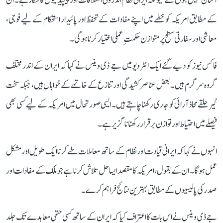
آسان نہیں ہوں گے کیونکہ ایرانی نظام اندرونی اختلافات اور پیچیدگیوں کا شکار ہے۔ ان
کے مطابق امریکہ کو خطے میں اپنے مفادات کے تحفظ اور پائیدار استحکام کے لیے فوجی،
معاشی اور سفارتی سطح پر متوازن حکمتِ عملی اختیار کرنا ہوگی۔
فاکس نیوز کو دیے گئے ایک انٹرویو میں جے ڈی وینس نے کہا کہ ایران کے اندر مختلف
گروہ سرگرم ہیں۔ بعض عناصر کشیدگی اور تنازع کے خاتمے کے خواہاں ہیں، جبکہ سخت
گیر حلقے محاذ آرائی کو جاری رکھنا چاہتے ہیں۔ ایسی صورتحال میں امریکہ کے لیے کسی بھی
فیصلے میں احتیاط اور توازن برقرار رکھنا ناگزیر ہے۔
انہوں نے کہا کہ ایرانی قیادت اور نظام کے ساتھ معاملات طے کرنا ایک طویل اور مشکل
عمل ہوگا۔ ان کے بقول، امریکہ کا مقصد ایسا حل تلاش کرنا ہے جو ملک کے مفادات اور
صدر کی پالیسیوں کے مطابق بہترین نتائج فراہم کرے۔
جے ڈی وینس نے اس بات کا اعتراف کیا کہ ایران کے ساتھ کسی حتمی معاہدے تک جلد