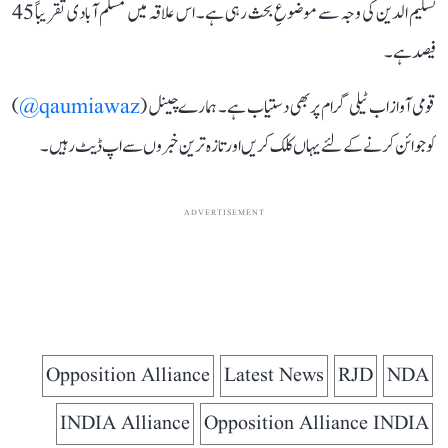
تسلیم الدین کی وجہ سے موضوعِ بحث رہی ہے۔ اس علاقہ میں مسلم آبادی تقریباً 45
فیصد ہے۔
قومی آواز اب ٹیلی گرام پر بھی دستیاب ہے۔ ہمارے چینل (
qaumiawaz@
)
کو جوائن کرنے کے لئے یہاں کلک کریں اور تازہ ترین خبروں سے اپ ڈیٹ رہیں۔
ADVERTISEMENT
Opposition Alliance
Latest News
RJD
NDA
INDIA Alliance
Opposition Alliance INDIA