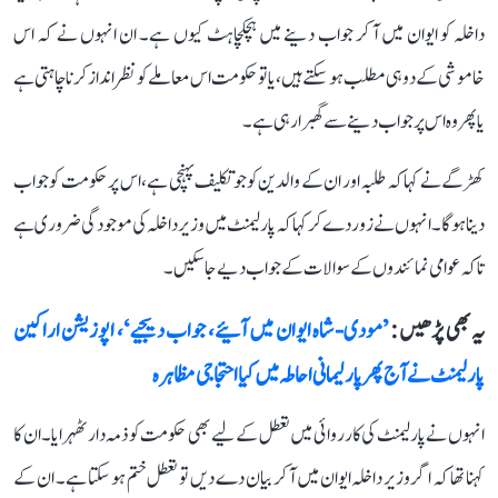
داخلہ کو ایوان میں آ کر جواب دینے میں ہچکچاہٹ کیوں ہے۔ ان انہوں نے کہ اس
خاموشی کے دو ہی مطلب ہو سکتے ہیں، یا تو حکومت اس معاملے کو نظر انداز کرنا چاہتی ہے
یا پھر وہ اس پر جواب دینے سے گھبرا رہی ہے۔
کھڑگے نے کہا کہ طلبہ اور ان کے والدین کو جو تکلیف پہنچی ہے، اس پر حکومت کو جواب
دینا ہوگا۔ انہوں نے زور دے کر کہا کہ پارلیمنٹ میں وزیر داخلہ کی موجودگی ضروری ہے
تاکہ عوامی نمائندوں کے سوالات کے جواب دیے جا سکیں۔
یہ بھی پڑھیں :
’مودی-شاہ ایوان میں آئیے، جواب دیجیے‘، اپوزیشن اراکین
پارلیمنٹ نے آج پھر پارلیمانی احاطہ میں کیا احتجاجی مظاہرہ
انہوں نے پارلیمنٹ کی کارروائی میں تعطل کے لیے بھی حکومت کو ذمہ دار ٹھہرایا۔ ان کا
کہنا تھا کہ اگر وزیر داخلہ ایوان میں آ کر بیان دے دیں تو تعطل ختم ہو سکتا ہے۔ ان کے