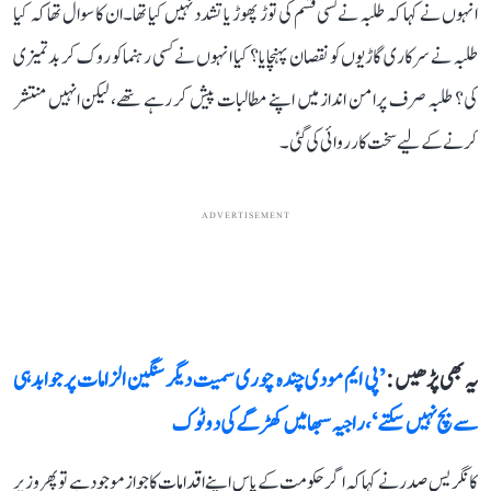
انہوں نے کہا کہ طلبہ نے کسی قسم کی توڑ پھوڑ یا تشدد نہیں کیا تھا۔ ان کا سوال تھا کہ کیا
طلبہ نے سرکاری گاڑیوں کو نقصان پہنچایا؟ کیا انہوں نے کسی رہنما کو روک کر بدتمیزی
کی؟ طلبہ صرف پرامن انداز میں اپنے مطالبات پیش کر رہے تھے، لیکن انہیں منتشر
کرنے کے لیے سخت کارروائی کی گئی۔
ADVERTISEMENT
یہ بھی پڑھیں :
’پی ایم مودی چندہ چوری سمیت دیگر سنگین الزامات پر جوابدہی
سے بچ نہیں سکتے‘، راجیہ سبھا میں کھڑگے کی دو ٹوک
کانگریس صدر نے کہا کہ اگر حکومت کے پاس اپنے اقدامات کا جواز موجود ہے تو پھر وزیر