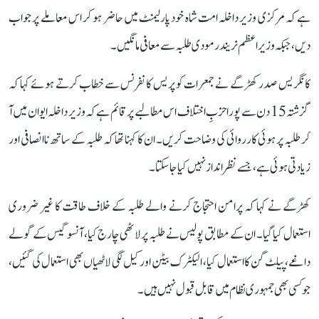
ہے کہ مرکزی وزیر داخلہ امت شاہ خود پارلیمنٹ میں حاضر ہو کر اس معاملے پر جواب
دیں، جبکہ وزیر اعظم نریندر مودی طلبہ سے معافی مانگیں۔
کانگریس صدر کھڑگے نے جمعرات کو پریس کانفرنس سے خطاب کرتے ہوئے کہا کہ
گزشتہ 15 دن سے پورا حزبِ اختلاف اس مطالبے پر قائم ہے کہ وزیر داخلہ ایوان میں آ
کر طلبہ پر ہوئی کارروائی کی وضاحت کریں۔ ان کا کہنا تھا کہ طلبہ کے ساتھ ناانصافی اور
زیادتی ہوئی ہے، جسے نظر انداز نہیں کیا جا سکتا۔
کھڑگے نے کہا کہ پرامن احتجاج کرنے والے طلبہ کے خلاف طاقت کا غیر ضروری
استعمال کیا گیا۔ ان کے مطابق پولیس نے طلبہ پر لاٹھی چارج کیا، آنسو گیس کے گولے
داغے، پیلٹ گن کا استعمال کیا، الیکٹرک بیٹن اور کیل لگی لاٹھیاں بھی استعمال کی گئیں،
جو کسی بھی جمہوری نظام میں قابل قبول نہیں ہیں۔