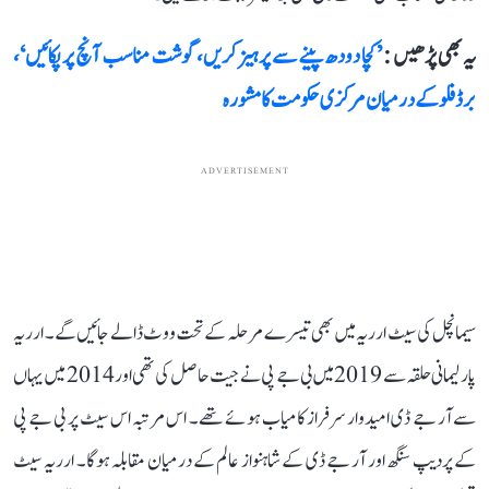
یہ بھی پڑھیں :
’کچا دودھ پینے سے پرہیز کریں، گوشت مناسب آنچ پر پکائیں‘،
برڈ فلو کے درمیان مرکزی حکومت کا مشورہ
ADVERTISEMENT
سیمانچل کی سیٹ ارریہ میں بھی تیسرے مرحلہ کے تحت ووٹ ڈالے جائیں گے۔ ارریہ
پارلیمانی حلقہ سے 2019 میں بی جے پی نے جیت حاصل کی تھی اور 2014 میں یہاں
سے آر جے ڈی امیدوار سرفراز کامیاب ہوئے تھے۔ اس مرتبہ اس سیٹ پر بی جے پی
کے پردیپ سنگھ اور آر جے ڈی کے شاہنواز عالم کے درمیان مقابلہ ہوگا۔ ارریہ سیٹ