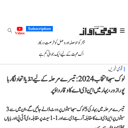
Subscription
Videos
ہجر کو حوصلہ اور وصل کو فرصت درکار
اک محبت کے لیے ایک جوانی کم ہے
قومی خبریں
لوک سبھا انتخاب 2024: تیسرے مرحلہ کے لیے انڈیا اتحاد لگا رہا
پورا زور، بہار میں این ڈی اے کا وقار داؤ پر
تیسرے مرحلہ میں بہار کی 5 لوک سبھا سیٹوں پر ووٹ ڈالے جائیں گے، ان میں سے 3
سیٹوں پر این ڈی اے کا مقابلہ آر جے ڈی سے اور 1-1 سیٹ پر مقابلہ وی آئی پی اور بایاں
محاذ امیدوار سے ہے۔