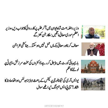
وزیر داخلہ امت شاہ ایوان میں آ کر طلبہ پر کارروائی کا جواب دیں، وزیر
اعظم مودی معافی مانگیں: ملکارجن کھڑگے
معاف کرنا اور معافی یکساں عمل نہیں ہو سکتا... میناکشی نٹراجن
بامبے ہائی کورٹ میں ہڑتال کر رہے ڈاکٹروں کی سخت سرزنش، ڈیوٹی پر
لوٹنے کا حکم
یو ایس آرمی کی ٹیکنالوجی پریکٹس کے باعث ایئر ایمبولنس ہوا تھا حادثہ کا
شکار! ’جی پی ایس جیمنگ‘ پر اٹھے سوال
ADVERTISEMENT