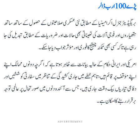
پڑے 100 ارب ڈالر
بریگیڈیئر جنرل اکرامینیا کے مطابق نئی عسکری صلاحیتوں کے حصول کے ساتھ ساتھ
ہتھیاروں اور فوجی آلات کی تعیناتی بھی حالات اور ضروریات کے مطابق تبدیل کی جا
رہی ہے تاکہ کسی بھی ممکنہ چیلنج کا فوری اور مؤثر جواب دیا جا سکے۔
امریکی اور ایرانی حکام کے حالیہ بیانات سے ظاہر ہوتا ہے کہ اگرچہ دونوں ممالک اپنے
اپنے مؤقف پر قائم ہیں، تاہم خطے میں جاری کشیدگی کے تناظر میں سفارتی کوششیں اور
دفاعی تیاریاں بیک وقت جاری ہیں، جس سے آئندہ دنوں میں صورتحال پر عالمی توجہ
برقرار رہنے کا امکان ہے۔
ADVERTISEMENT