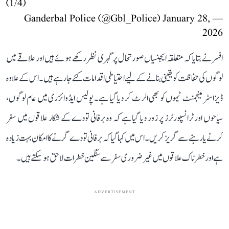
(1/4)
January 28,
— Ganderbal Police (@Gbl_Police)
2026
افسر نے بتایا کہ متعلقہ ایجنسیاں صورتحال پر گہری نظر رکھے ہوئے ہیں اور علاقے میں
لوگوں کی حفاظت کو یقینی بنانے کے لیے احتیاطی اقدامات کئے جا رہے ہیں۔ اس کے علاوہ
ڈیزاسٹر مینجمنٹ ٹیموں کو بھی الرٹ کر دیا گیا ہے۔ پولیس ایڈوائزری میں عام لوگوں،
سیاحوں اور ٹرانسپورٹرز پر زور دیا گیا ہے کہ وہ برفانی تودے کے شکار علاقوں میں سفر
کرنے یا رہنے سے گریز کریں۔ اس میں کہا گیا کہ برفانی تودے گرنے کا امکان بہت زیادہ
ہے اور خطرناک علاقوں میں غیر ضروری سفر سے سنگین خطرات لاحق ہو سکتے ہیں۔
ADVERTISEMENT