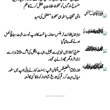
منسوخ، لوگوں کو محفوظ مقامات پر منتقل کرنے کا حکم
ایٹمی تخفیفِ اسلحہ ہی محفوظ مستقبل کی امید
ایئر انڈیا فلائٹ ٹربلنس معاملہ، پائلٹ کا ڈوپ ٹیسٹ مثبت، جانچ مکمل
ہونے تک ہٹایا گیا
مغربی کناڈا میں تیزی سے پھیل رہی ہے جنگل کی آگ، 20 ہزار سے
زائد افراد گھر چھوڑنے پر مجبور
انڈر 20 ایتھلیٹکس چمپئن شپ: بسنت کمار نے ہائی جمپ میں سلور
میڈل جیت کر رقم کی تاریخ، شاہنواز کو ملا کانسی کا تمغہ
ADVERTISEMENT