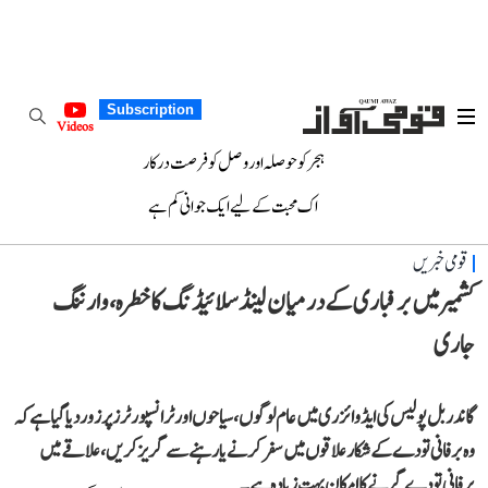
Subscription
Videos
ہجر کو حوصلہ اور وصل کو فرصت درکار
اک محبت کے لیے ایک جوانی کم ہے
قومی خبریں
کشمیر میں برفباری کے درمیان لینڈ سلائیڈنگ کا خطرہ، وارننگ
جاری
گاندربل پولیس کی ایڈوائزری میں عام لوگوں، سیاحوں اور ٹرانسپورٹرز پر زور دیا گیا ہے کہ
وہ برفانی تودے کے شکار علاقوں میں سفر کرنے یا رہنے سے گریز کریں، علاقے میں
برفانی تودے گرنے کا امکان بہت زیادہ ہے۔