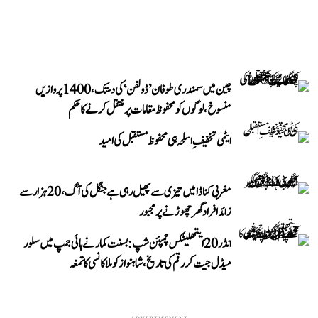
چین میں سمندری طوفان ’ڈولفن‘ کی دستک، 1400 پروازیں
منسوخ، لوگوں کو محفوظ مقامات پر منتقل کرنے کا حکم
ایٹمی تخفیفِ اسلحہ ہی محفوظ مستقبل کی امید
مغربی کناڈا میں تیزی سے پھیل رہی ہے جنگل کی آگ، 20 ہزار سے
زائد افراد گھر چھوڑنے پر مجبور
انڈر 20 ایتھلیٹکس چمپئن شپ: بسنت کمار نے ہائی جمپ میں سلور
میڈل جیت کر رقم کی تاریخ، شاہنواز کو ملا کانسی کا تمغہ