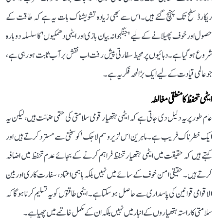
ریکارڈ سطح تک پہنچ گئے ہیں۔ اس سے بھی زیادہ تشویشناک بات یہ ہے کہ طاقت کے
حصول اور خوف پھیلانے کے لیے 'جنگجوانہ بیان بازی اور ایٹمی دھمکیوں' کا سلسلہ دوبارہ
شروع ہو گیا ہے۔ دہائیوں پر محیط سفارتی پیش رفت اب نقش بر آب ثابت ہو رہی ہے،
جو عالمی قیادت کے لیے ایک بڑا لمحہ فکریہ ہے۔
ایٹمی تحفظ کا منطقی مغالطہ
عام طور پر یہ دلیل دی جاتی ہے کہ ایٹمی ہتھیار قومی سلامتی کی حتمی ضمانت ہیں، لیکن یہ
ایک خطرناک فریب ہے۔ ماہرین اس 'زیرو سم لاجک' کو سختی سے مسترد کرتے ہیں اور
کہتے ہیں کہ حقیقت میں ایٹمی ہتھیار تحفظ فراہم کرنے کے بجائے عدم تحفظ میں اضافہ
کرتے ہیں۔ حقیقی امن خوف کے سائے میں نہیں بلکہ باہمی اعتماد، سفارت کاری اور بین
الاقوامی قوانین کی پاسداری سے حاصل ہو سکتا ہے۔ ایٹمی طاقتوں کو یہ تسلیم کرنا ہوگا کہ
سلامتی کا راستہ ہتھیاروں کے انبار میں نہیں بلکہ ان کے مکمل خاتمے میں چھپا ہے۔