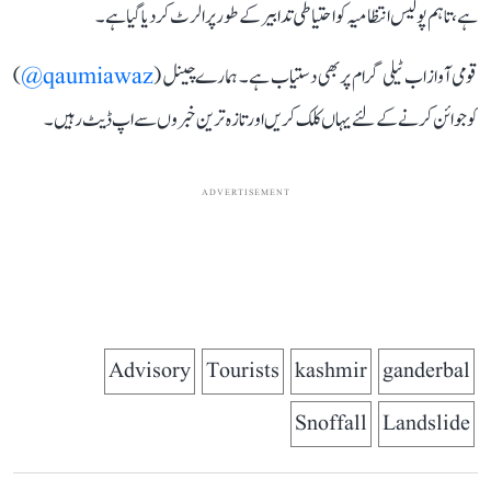
ہے، تاہم پولیس انتظامیہ کو احتیاطی تدابیر کے طور پر الرٹ کر دیا گیا ہے۔
قومی آواز اب ٹیلی گرام پر بھی دستیاب ہے۔ ہمارے چینل (
qaumiawaz@
)
کو جوائن کرنے کے لئے یہاں کلک کریں اور تازہ ترین خبروں سے اپ ڈیٹ رہیں۔
ADVERTISEMENT
Advisory
Tourists
kashmir
ganderbal
Snoffall
Landslide