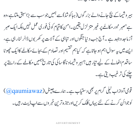
ہیروشیما کے بچ جانے والے بزرگوں (ہباکوشا) سے ہمیں جو سب سے بڑا سبق ملتا ہے، وہ
ہے 'صبر' اور مکالمے پر غیر متزلزل یقین۔ امن کا قیام کوئی فوری عمل نہیں بلکہ ایک صبر
آزما جدوجہد ہے ۔ آج جب دنیا جنگوں اور تباہی کے آلات پر کھربوں ڈالر لٹا رہی ہے،
ایسے میں یہ سوال اہم ہو جاتا ہے کہ کیا ہم تقسیم اور تصادم کے بجائے مکالمے کا ایک چھوٹا
سا قدم اٹھانے کے لیے تیار ہیں؟ ہیروشیما و ناگاساکی کی تاریخ ہمیں مکالمے کے راستے پر
چلنے کی ترغیب دیتی ہے۔
قومی آواز اب ٹیلی گرام پر بھی دستیاب ہے۔ ہمارے چینل (
qaumiawaz@
)
کو جوائن کرنے کے لئے یہاں کلک کریں اور تازہ ترین خبروں سے اپ ڈیٹ رہیں۔
ADVERTISEMENT