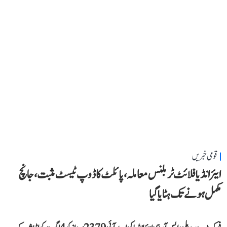
قومی خبریں
ایئر انڈیا فلائٹ ٹربلنس معاملہ، پائلٹ کا ڈوپ ٹیسٹ مثبت، جانچ
مکمل ہونے تک ہٹایا گیا