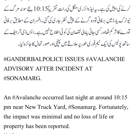
کرنے کی اپیل کی ہے۔ یہ ایڈوائزری منگل کی رات تقریباً 10:15 بجے سونہ مرگ کے
نیو ٹرک یارڈ میں برفانی تودہ گرنے کے پیش نظر جاری کی گئی۔ افسران کے مطابق برفانی
تودے کا اثر کم تھا اور کسی جانی یا مالی نقصان کی کوئی اطلاع نہیں ہے۔ ایس ڈی آر ایف کے
ساتھ پولیس کی ایک ٹیم فوری طور پر علاقے میں پہنچی اور صورتحال کا جائزہ لیا۔
#GANDERBALPOLICE
ISSUES
#AVALANCHE
ADVISORY AFTER INCIDENT AT
#SONAMARG
.
An
#Avalanche
occurred last night at around 10:15
pm near New Truck Yard,
#Sonamarg
. Fortunately,
the impact was minimal and no loss of life or
property has been reported.