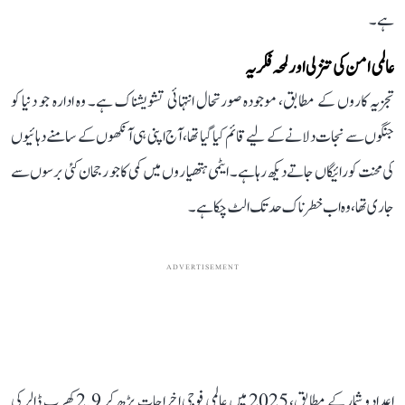
ہے۔
عالمی امن کی تنزلی اور لمحہ فکریہ
تجزیہ کاروں کے مطابق، موجودہ صورتحال انتہائی تشویشناک ہے۔ وہ ادارہ جو دنیا کو
جنگوں سے نجات دلانے کے لیے قائم کیا گیا تھا، آج اپنی ہی آنکھوں کے سامنے دہائیوں
کی محنت کو رائیگاں جاتے دیکھ رہا ہے۔ ایٹمی ہتھیاروں میں کمی کا جو رجحان کئی برسوں سے
جاری تھا، وہ اب خطرناک حد تک الٹ چکا ہے۔
ADVERTISEMENT
اعداد و شمار کے مطابق، 2025 میں عالمی فوجی اخراجات بڑھ کر 2.9 کھرب ڈالر کی