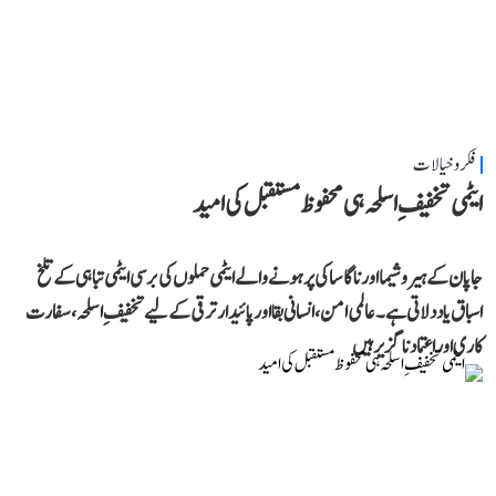
فکر و خیالات
ایٹمی تخفیفِ اسلحہ ہی محفوظ مستقبل کی امید
جاپان کے ہیروشیما اور ناگاساکی پر ہونے والے ایٹمی حملوں کی برسی ایٹمی تباہی کے تلخ
اسباق یاد دلاتی ہے۔ عالمی امن، انسانی بقا اور پائیدار ترقی کے لیے تخفیفِ اسلحہ، سفارت
کاری اور اعتماد ناگزیر ہیں