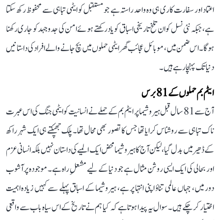
اعتماد اور سفارت کاری ہی وہ واحد راستہ ہے جو مستقبل کو ایٹمی تباہی سے محفوظ رکھ سکتا
ہے، جبکہ نئی نسل کو ان تلخ تاریخی اسباق کو یاد رکھتے ہوئے امن کی جدوجہد کو جاری رکھنا
ہوگا۔ اس ضمن میں، موبائل عجائب گھر ایٹمی حملوں میں بچ جانے والے افراد کی داستانیں
دنیا تک پہنچا رہے ہیں۔
ایٹم بم حملوں کے 81 برس
آج سے 81 سال قبل ہیروشیما پر ایٹم بم کے حملے نے انسانیت کو ایٹمی جنگ کی اس عبرت
ناک تباہی سے روشناس کرایا تھا جس کا تصور بھی محال تھا۔ پلک جھپکتے ہی ایک شہر راکھ
کے ڈھیر میں بدل گیا، لیکن آج کا ہیروشیما محض ایک المیے کی داستان نہیں بلکہ انسانی عزم
اور بحالی کی ایک ایسی روشن مثال ہے جو دنیا کے لیے مشعلِ راہ ہے۔ موجودہ پرآشوب
دور میں، جہاں عالمی تناؤ اپنی انتہا پر ہے، ہیروشیما کے اسباق پہلے سے کہیں زیادہ اہمیت
اختیار کر چکے ہیں۔ سوال یہ پیدا ہوتا ہے کہ کیا ہم نے تاریخ کے اس سیاہ باب سے واقعی