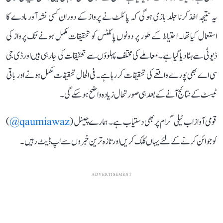
یہ نتیجہ اخذ کرنا جلد بازی ہوگی کہ پائلٹ نے پرواز کے دوران کسی نشہ آور مادے کا
استعمال کیا تھا۔ احتیاط کے طور پر دونوں پائلٹس کو تحقیقات مکمل ہونے تک پرواز کی
ڈیوٹی سے ہٹا دیا گیا ہے۔ معاملے کی مختلف پہلوؤں سے تحقیقات کی جا رہی ہیں اورڈی جی
سی اے بھی پورے واقعے کی تحقیقات کر رہا ہے۔ فی الحال تحقیقات مکمل ہونے اور باقی
ٹیسٹ کے نتائج آنے کے بعد ہی صورتحال زیادہ واضح ہو سکے گی۔
قومی آواز اب ٹیلی گرام پر بھی دستیاب ہے۔ ہمارے چینل (
qaumiawaz@
)
کو جوائن کرنے کے لئے یہاں کلک کریں اور تازہ ترین خبروں سے اپ ڈیٹ رہیں۔
ADVERTISEMENT