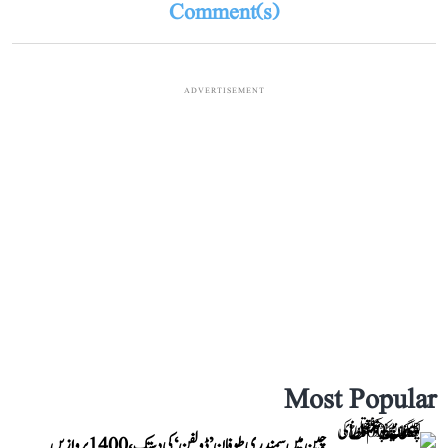
Comment(s)
ADVERTISEMENT
Most Popular
چین میں سمندری طوفان ’ڈولفن‘ کی دستک، 1400 پروازیں