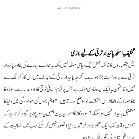
ADVERTISEMENT
تخفیفِ اسلحہ پائیدار ترقی کے لیے لازمی
ایٹمی ہتھیاروں کا خاتمہ محض ایک سیاسی مسئلہ نہیں بلکہ یہ ہمارے سیارے کی بقا اور پائیدار
ترقی سے براہِ راست جڑا ہوا ہے۔ اگرچہ پائیدار ترقی کے اہداف میں اس کا ذکر الگ سے
نہیں ملتا، لیکن یہ ایک ایسا بنیادی مسئلہ ہے جس پر تمام انسانی ترقی کا دارومدار ہے۔ سوزوکا
ناکامورا کے الفاظ اس حقیقت کو واضح کرتے ہیں: " ایٹم بموں کی موجودگی میں دنیا کا
مستقبل پائیدار نہیں ہو سکتا۔"سوزوکا ناکامورا یہ بیان ہمیں یہ سوچنے پر مجبور کرتا ہے کہ
ہم اس وقت تک ایک محفوظ اور خوشحال دنیا کا تصور نہیں کر سکتے جب تک انسانیت کے
سر پر ایٹمی تباہی کی تلوار لٹک رہی ہو۔