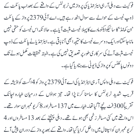
فوکیٹ سے دہلی آ رہی ایئر انڈیا کی پرواز میں ٹربولنس کے واقعے کے بعد اب پائلٹ کے
ڈوپ ٹیسٹ کے حوالے سے سوال اٹھ رہے ہیں۔ اے آئی2379 پرواز کے پائلٹ
’ان کمانڈ‘ کا سائیکوایکٹو مادے کا پہلا ٹیسٹ مثبت آیا ہے۔ حالانکہ اس ٹیسٹ کو حتمی نہیں
مانا جا سکتا اور ایک دوسرے ٹیسٹ کا نتیجہ ابھی آنا باقی ہے۔ ایئر انڈیا نے پائلٹ کے ڈوپ
ٹیسٹ مثبت آنے کی سرکاری طور پر تصدیق نہیں کی ہے۔ البتہ تحقیقات مکمل ہونے تک
دونوں پائلٹس کو پرواز کی ڈیوٹی سے ہٹا دیا گیا ہے۔
فوکیٹ سے دہلی واپس آ رہی ایئر انڈیا کی اے آئی2379 پرواز کو 4 اگست کو اڈیشہ کے
قریب شدید ٹربولنس کا سامنا کرنا پڑا تھا۔ تیز ہواؤں کے درمیان طیارہ اچانک
تقریباً 300 فٹ نیچے آگیا تھا۔ طیارے میں 137 مسافر اور 8 کریو ممبران سوار تھے۔
اس واقعے میں کئی مسافر زخمی بھی ہوئے تھے۔ دہلی پہنچنے کے بعد 13 مسافروں اور 4
کریو ممبران کو اسپتال میں داخل کرایا گیا تھا۔ واقعے کے بعد پرواز کے دوران پیش آنے