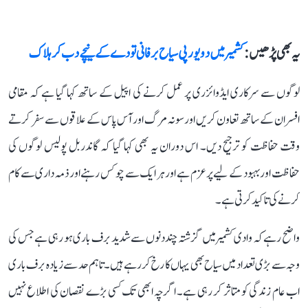
یہ بھی پڑھیں :
کشمیر میں دو یورپی سیاح برفانی تودے کے نیچے دب کر ہلاک
لوگوں سے سرکاری ایڈوائزری پر عمل کرنے کی اپیل کے ساتھ کہا گیا ہے کہ مقامی
افسران کے ساتھ تعاون کریں اور سونہ مرگ اور آس پاس کے علاقوں سے سفر کرتے
وقت حفاظت کو ترجیح دیں۔ اس دوران یہ بھی کہا گیا کہ گاندربل پولیس لوگوں کی
حفاظت اور بہبود کے لیے پرعزم ہے اور ہر ایک سے چوکس رہنے اور ذمہ داری سے کام
کرنے کی تاکید کرتی ہے۔
واضح رہے کہ وادی کشمیر میں گزشتہ چند دنوں سے شدید برف باری ہو رہی ہے جس کی
وجہ سے بڑی تعداد میں سیاح بھی یہاں کا رخ کر رہے ہیں۔ تاہم حد سے زیادہ برف باری
اب عام زندگی کو متاثر کر رہی ہے۔ اگرچہ ابھی تک کسی بڑے نقصان کی اطلاع نہیں