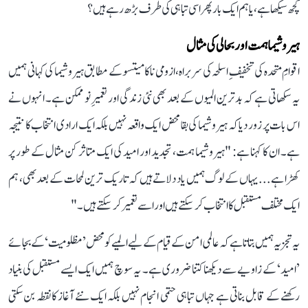
کچھ سیکھا ہے، یا ہم ایک بار پھر اسی تباہی کی طرف بڑھ رہے ہیں؟
ہیروشیما ہمت اور بحالی کی مثال
اقوامِ متحدہ کی تخفیفِ اسلحہ کی سربراہ، ازومی ناکامیتسو کے مطابق ہیروشیما کی کہانی ہمیں
یہ سکھاتی ہے کہ بدترین المیوں کے بعد بھی نئی زندگی اور تعمیرِ نو ممکن ہے۔ انہوں نے
اس بات پر زور دیا کہ ہیروشیما کی بقا محض ایک واقعہ نہیں بلکہ ایک ارادی انتخاب کا نتیجہ
ہے۔ ان کا کہنا ہے: "ہیروشیما ہمت، تجدید اور امید کی ایک متاثر کن مثال کے طور پر
کھڑا ہے... یہاں کے لوگ ہمیں یاد دلاتے ہیں کہ تاریک ترین لمحات کے بعد بھی، ہم
ایک مختلف مستقبل کا انتخاب کر سکتے ہیں اور اسے تعمیر کر سکتے ہیں۔"
یہ تجزیہ ہمیں بتاتا ہے کہ عالمی امن کے قیام کے لیے المیے کو محض ’مظلومیت‘ کے بجائے
’امید‘ کے زاویے سے دیکھنا کتنا ضروری ہے۔ یہ سوچ ہمیں ایک ایسے مستقبل کی بنیاد
رکھنے کے قابل بناتی ہے جہاں تباہی حتمی انجام نہیں بلکہ ایک نئے آغاز کا نقطہ بن سکتی