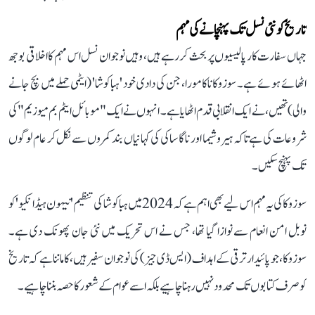
تاریخ کو نئی نسل تک پہنچانے کی مہم
جہاں سفارت کار پالیسیوں پر بحث کر رہے ہیں، وہیں نوجوان نسل اس مہم کا اخلاقی بوجھ
اٹھائے ہوئے ہے۔ سوزوکا ناکامورا، جن کی دادی خود 'ہباکوشا' (ایٹمی حملے میں بچ جانے
والی) تھیں، نے ایک انقلابی قدم اٹھایا ہے۔ انہوں نے ایک "موبائل ایٹم بم میوزیم" کی
شروعات کی ہے تاکہ ہیروشیما اور ناگاساکی کی کہانیاں بند کمروں سے نکل کر عام لوگوں
تک پہنچ سکیں۔
سوزوکا کی یہ مہم اس لیے بھی اہم ہے کہ 2024 میں ہباکوشا کی تنظیم 'نیہون ہیڈانکیو' کو
نوبل امن انعام سے نوازا گیا تھا، جس نے اس تحریک میں نئی جان پھونک دی ہے۔
سوزوکا، جو پائیدار ترقی کے اہداف (ایس ڈی جیز) کی نوجوان سفیر ہیں، کا ماننا ہے کہ تاریخ
کو صرف کتابوں تک محدود نہیں رہنا چاہیے بلکہ اسے عوام کے شعور کا حصہ بننا چاہیے۔