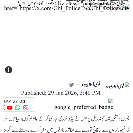
i
قومی آواز بیورو
Published: 29 Jan 2026, 3:40 PM
llow us on:
جموں و کشمیر میں گاندربل پولیس نے ایڈوائزری جاری کر کے عام لوگوں، سیاحوں اور
ٹرانسپورٹروں سے برفانی تودے سے متاثرہ علاقوں میں سفر کرنے یا رہنے سے گریز