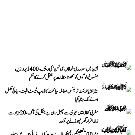
چین میں سمندری طوفان ’ڈولفن‘ کی دستک، 1400 پروازیں
منسوخ، لوگوں کو محفوظ مقامات پر منتقل کرنے کا حکم
ایئر انڈیا فلائٹ ٹربلنس معاملہ، پائلٹ کا ڈوپ ٹیسٹ مثبت، جانچ مکمل
ہونے تک ہٹایا گیا
مغربی کناڈا میں تیزی سے پھیل رہی ہے جنگل کی آگ، 20 ہزار سے
زائد افراد گھر چھوڑنے پر مجبور
انڈر 20 ایتھلیٹکس چمپئن شپ: بسنت کمار نے ہائی جمپ میں سلور