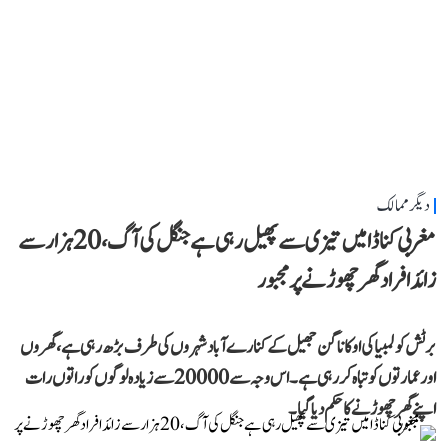
دیگر ممالک
مغربی کناڈا میں تیزی سے پھیل رہی ہے جنگل کی آگ، 20 ہزار سے
زائد افراد گھر چھوڑنے پر مجبور
برٹش کولمبیا کی اوکاناگن جھیل کے کنارے آباد شہروں کی طرف بڑھ رہی ہے، گھروں
اور عمارتوں کو تباہ کر رہی ہے۔ اس وجہ سے 20000 سے زیادہ لوگوں کو راتوں رات
اپنے گھر چھوڑنے کا حکم دیا گیا۔