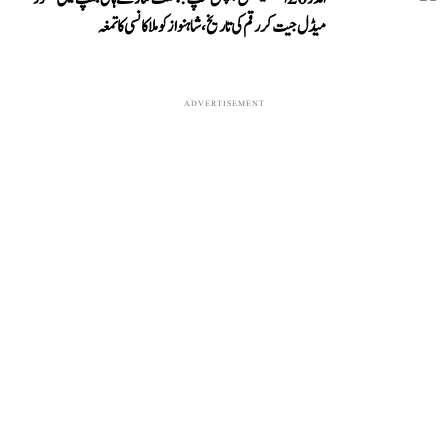
میڈل جیت کر رقم کی تاریخ، شاہنواز کو ملا کانسی کا تمغہ
ADVERTISEMENT