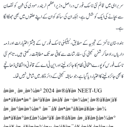
سربراہی میں قائم نئی ٹاسک فورس دراصل وزیر اعظم نریندر مودی کی شبیہ کو نقصان
سے بچانے کی ایک کوشش ہے، جبکہ ان کی ساکھ کو ان کے اپنے حلقوں میں بھی جھٹکا لگا
ہے۔
ہندوستان ٹائمز کے تجزیہ کے مطابق، نیلیکنی ٹاسک فورس کے بیشتر اختیارات اور ذمہ
داریاں رادھاکرشنن کمیٹی کی سفارشات سے کافی حد تک مطابقت رکھتی ہیں۔ تاہم نئی
ٹاسک فورس کو پورے امتحانی نظام کا جائزہ لینے اور این ٹی اے کے قانونی و انتظامی ڈھانچے
کا بھی جائزہ لینے کا اختیار دیا گیا ہے، جو سابقہ کمیٹی کے دائرۂ کار میں شامل نہیں تھا۔
à¤à¤¸ à¤¸à¤¾à¤² 2024 à¤®à¥à¤ NEET-UG
à¤ªà¥à¤ªà¤° à¤²à¥à¤ à¤à¥ à¤¬à¤¾à¤¦ à¤®à¥à¤¦à¥
à¤¸à¤°à¤à¤¾à¤° à¤¨à¥ à¤ªà¤°à¥à¤à¥à¤·à¤¾
à¤ªà¥à¤°à¤£à¤¾à¤²à¥ à¤®à¥à¤ à¤¸à¥à¤§à¤¾à¤°