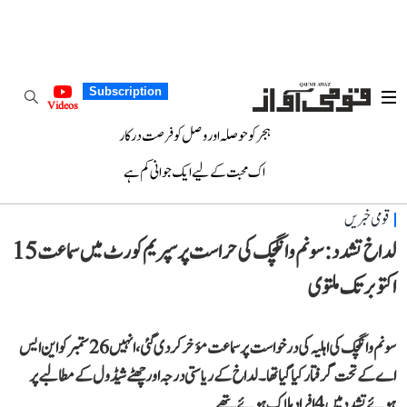
Subscription
Videos
ہجر کو حوصلہ اور وصل کو فرصت درکار
اک محبت کے لیے ایک جوانی کم ہے
قومی خبریں
لداخ تشدد: سونم وانگچک کی حراست پر سپریم کورٹ میں سماعت 15
اکتوبر تک ملتوی
سونم وانگچک کی اہلیہ کی درخواست پر سماعت مؤخر کر دی گئی، انہیں 26 ستمبر کو این ایس
اے کے تحت گرفتار کیا گیا تھا۔ لداخ کے ریاستی درجہ اور چھٹے شیڈول کے مطالبے پر
ہوئے تشدد میں 4 افراد ہلاک ہوئے تھے