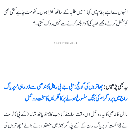
انہوں نے اپنے پیغام میں کہا، ’’میں طلبہ کے ساتھ کھڑا ہوں۔ حکومت چاہے کتنی بھی
کوشش کر لے، مجھے طلبہ کی آواز بلند کرنے سے نہیں روک سکتی۔‘‘
ADVERTISEMENT
یہ بھی پڑھیں :
چھاتروں کی گونج: ’بی جے پی راہل گاندھی سے ڈر رہی‘، پریاگ
راج میں پروگرام کی بکنگ منسوخ ہونے پر کانگریس کا سخت ردعمل
راہل گاندھی کا یہ ردعمل اس وقت سامنے آیا جب کایستھ پاٹھ شالہ (کے پی) ٹرسٹ
نے 8 اگست کو پریاگ راج کے کے پی گراؤنڈ میں منعقد ہونے والے ’چھاتروں کی