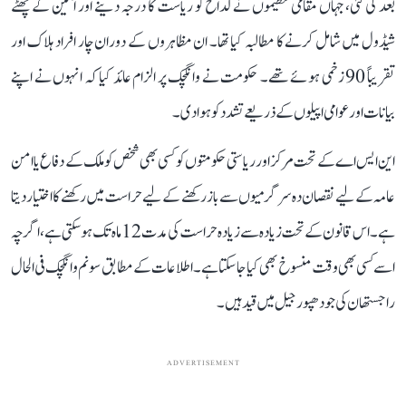
بعد کی گئی، جہاں مقامی تنظیموں نے لداخ کو ریاست کا درجہ دینے اور آئین کے چھٹے
شیڈول میں شامل کرنے کا مطالبہ کیا تھا۔ ان مظاہروں کے دوران چار افراد ہلاک اور
تقریباً 90 زخمی ہوئے تھے۔ حکومت نے وانگچک پر الزام عائد کیا کہ انہوں نے اپنے
بیانات اور عوامی اپیلوں کے ذریعے تشدد کو ہوا دی۔
این ایس اے کے تحت مرکز اور ریاستی حکومتوں کو کسی بھی شخص کو ملک کے دفاع یا امن
عامہ کے لیے نقصان دہ سرگرمیوں سے باز رکھنے کے لیے حراست میں رکھنے کا اختیار دیتا
ہے۔ اس قانون کے تحت زیادہ سے زیادہ حراست کی مدت 12 ماہ تک ہو سکتی ہے، اگرچہ
اسے کسی بھی وقت منسوخ بھی کیا جا سکتا ہے۔ اطلاعات کے مطابق سونم وانگچک فی الحال
راجستھان کی جودھپور جیل میں قید ہیں۔
ADVERTISEMENT