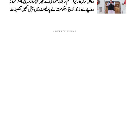
رواں سال وزیر اعظم نریندر مودی کے غیر ملکی دوروں پر 74 کروڑ
روپے سے زائد خرچ، حکومت نے پارلیمنٹ میں پیش کیں تفصیلات
ADVERTISEMENT