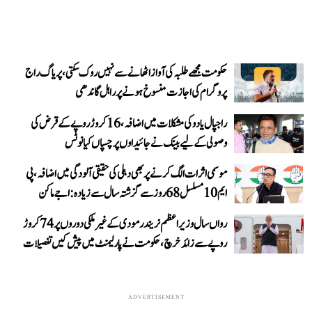
حکومت مجھے طلبہ کی آواز اٹھانے سے نہیں روک سکتی، پریاگ راج
پروگرام کی اجازت منسوخ ہونے پر راہل گاندھی
راجپال یادو کی مشکلات میں اضافہ، 16 کروڑ روپے کے قرض کی
وصولی کے لیے بینک نے جائیداوں پر چسپاں کیا نوٹس
موسمی اثرات الگ کرنے پر بھی دہلی کی حقیقی آلودگی میں اضافہ، پی
ایم 10 مسلسل 68 روز سے گزشتہ سال سے زیادہ: اجے ماکن
رواں سال وزیر اعظم نریندر مودی کے غیر ملکی دوروں پر 74 کروڑ
روپے سے زائد خرچ، حکومت نے پارلیمنٹ میں پیش کیں تفصیلات
ADVERTISEMENT