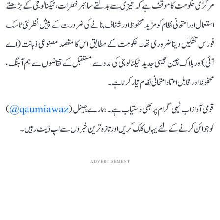
مرکزی حکومت کا موقف ہے کہ تیزی سے بدلتے سائبر خطرات، ٹیکنالوجی کے بڑھتے
استعمال اور امتحانی نظام کو مزید محفوظ اور شفاف بنانے کی ضرورت کے پیش نظر نئی ٹاسک
فورس تشکیل دینا ضروری تھا۔ حکومت کے مطابق اس کا مقصد مصنوعی ذہانت (اے
آئی) اور بلاک چین جیسی جدید ٹیکنالوجی کی مدد سے مستقبل کے تقاضوں سے ہم آہنگ،
محفوظ اور قابل اعتماد امتحانی نظام تیار کرنا ہے۔
قومی آواز اب ٹیلی گرام پر بھی دستیاب ہے۔ ہمارے چینل (
qaumiawaz@
)
کو جوائن کرنے کے لئے یہاں کلک کریں اور تازہ ترین خبروں سے اپ ڈیٹ رہیں۔
ADVERTISEMENT