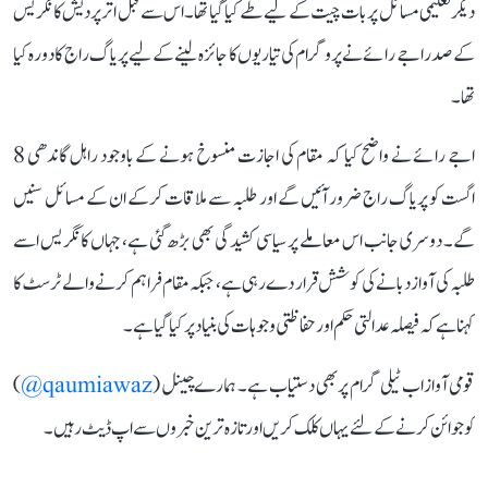
دیگر تعلیمی مسائل پر بات چیت کے لیے طے کیا گیا تھا۔ اس سے قبل اتر پردیش کانگریس
کے صدر اجے رائے نے پروگرام کی تیاریوں کا جائزہ لینے کے لیے پریاگ راج کا دورہ کیا
تھا۔
اجے رائے نے واضح کیا کہ مقام کی اجازت منسوخ ہونے کے باوجود راہل گاندھی 8
اگست کو پریاگ راج ضرور آئیں گے اور طلبہ سے ملاقات کرکے ان کے مسائل سنیں
گے۔ دوسری جانب اس معاملے پر سیاسی کشیدگی بھی بڑھ گئی ہے، جہاں کانگریس اسے
طلبہ کی آواز دبانے کی کوشش قرار دے رہی ہے، جبکہ مقام فراہم کرنے والے ٹرسٹ کا
کہنا ہے کہ فیصلہ عدالتی حکم اور حفاظتی وجوہات کی بنیاد پر کیا گیا ہے۔
قومی آواز اب ٹیلی گرام پر بھی دستیاب ہے۔ ہمارے چینل (
qaumiawaz@
)
کو جوائن کرنے کے لئے یہاں کلک کریں اور تازہ ترین خبروں سے اپ ڈیٹ رہیں۔