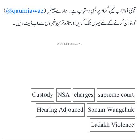
قومی آواز اب ٹیلی گرام پر بھی دستیاب ہے۔ ہمارے چینل (
qaumiawaz@
)
کو جوائن کرنے کے لئے یہاں کلک کریں اور تازہ ترین خبروں سے اپ ڈیٹ رہیں۔
ADVERTISEMENT
Custody
NSA
charges
supreme court
Hearing Adjouned
Sonam Wangchuk
Ladakh Violence