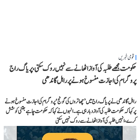
قومی خبریں
حکومت مجھے طلبہ کی آواز اٹھانے سے نہیں روک سکتی، پریاگ راج
پروگرام کی اجازت منسوخ ہونے پر راہل گاندھی
راہل گاندھی نے پریاگ راج میں ’چھاتروں کی گونج‘ پروگرام کی اجازت منسوخ ہونے
پر کہا کہ حکومت طلبہ کی آواز دبا رہی ہے۔ انہوں نے کہا کہ حکومت چاہے جتنی کوشش
کرے، انہیں طلبہ کی آواز اٹھانے سے روک نہیں سکتی