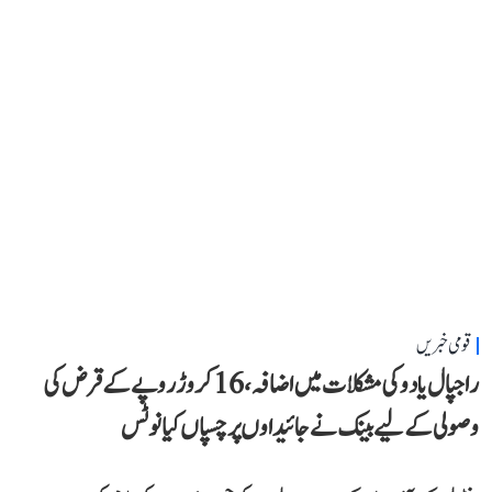
قومی خبریں
راجپال یادو کی مشکلات میں اضافہ، 16 کروڑ روپے کے قرض کی
وصولی کے لیے بینک نے جائیداوں پر چسپاں کیا نوٹس