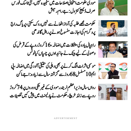
مودی حکومت امتحانی اصلاحات میں سنجیدہ نہیں، نئی ٹاسک فورس
صرف ڈیمیج کنٹرول: جے رام رمیش
حکومت مجھے طلبہ کی آواز اٹھانے سے نہیں روک سکتی، پریاگ راج
پروگرام کی اجازت منسوخ ہونے پر راہل گاندھی
راجپال یادو کی مشکلات میں اضافہ، 16 کروڑ روپے کے قرض کی
وصولی کے لیے بینک نے جائیداوں پر چسپاں کیا نوٹس
موسمی اثرات الگ کرنے پر بھی دہلی کی حقیقی آلودگی میں اضافہ، پی
ایم 10 مسلسل 68 روز سے گزشتہ سال سے زیادہ: اجے ماکن
رواں سال وزیر اعظم نریندر مودی کے غیر ملکی دوروں پر 74 کروڑ
روپے سے زائد خرچ، حکومت نے پارلیمنٹ میں پیش کیں تفصیلات
ADVERTISEMENT