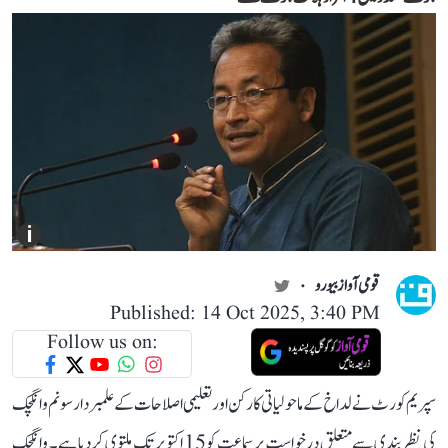
i
قومی آواز بیورو
Published: 14 Oct 2025, 3:40 PM
Follow us on:
سپریم کورٹ نے لداخ کے ماحولیاتی کارکن اور تعلیمی اصلاحات کے علمبردار سونم وانگچک
کی نظربندی سے متعلق درخواست پر سماعت کو 15 اکتوبر تک ملتوی کر دیا ہے۔ وانگچک