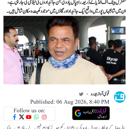
سنٹرل بینک آف انڈیا کے ذریعہ راجپال یادو کی جن جائیدادوں کی نیلامی کی جا رہی ہے،
ان میں شاہجہاں پور میں واقع ایک جائیداد اور گاؤں میں موجود کھیت و مکان شامل ہیں۔
قومی آواز بیورو
Published: 06 Aug 2026, 8:40 PM
Follow us on:
بالی ووڈ کے اداکار راجپال یادو کی پریشانیاں کم ہونے کا نام نہیں لے رہی ہیں۔ چیک