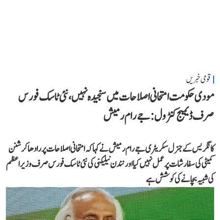
قومی خبریں
مودی حکومت امتحانی اصلاحات میں سنجیدہ نہیں، نئی ٹاسک فورس
صرف ڈیمیج کنٹرول: جے رام رمیش
کانگریس کے جنرل سکریٹری جے رام رمیش نے کہا کہ امتحانی اصلاحات پر رادھاکرشنن
کمیٹی کی سفارشات پر عمل نہیں کیا اور نندن نیلیکنی کی نئی ٹاسک فورس صرف وزیر اعظم
کی شبیہ بچانے کی کوشش ہے