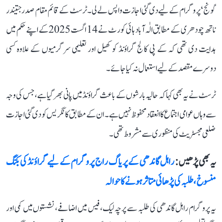
گونج‘ پروگرام کے لیے دی گئی اجازت واپس لے لی۔ ٹرسٹ کے قائم مقام صدر جتیندر
ناتھ چودھری کے مطابق الٰہ آباد ہائی کورٹ نے 14 اگست 2025 کے اپنے حکم میں
ہدایت دی تھی کہ کے پی کالج گراؤنڈ کو کھیل اور تعلیمی سرگرمیوں کے علاوہ کسی
دوسرے مقصد کے لیے استعمال نہ کیا جائے۔
ٹرسٹ نے یہ بھی کہا کہ حالیہ بارشوں کے باعث گراؤنڈ میں پانی بھر گیا ہے، جس کی وجہ
سے وہاں عوامی اجتماع کا انعقاد محفوظ نہیں ہے۔ ان کے مطابق کانگریس کو دی گئی اجازت
ضلعی مجسٹریٹ کی منظوری سے مشروط تھی۔
یہ بھی پڑھیں :
راہل گاندھی کے پریاگ راج پروگرام کے لیے گراؤنڈ کی بکنگ
منسوخ، طلبہ کی پڑھائی متاثر ہونے کا حوالہ
یہ پروگرام راہل گاندھی کی طلبہ سے پرچہ لیک، فیس میں اضافے، نشستوں میں کمی اور