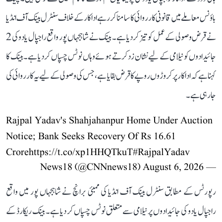
باؤنس معاملے میں قانونی کارروائی کا سامنا کر رہے اداکار کے خلاف سنٹرل بینک آف انڈیا
نے قرض وصولی کے عمل کو تیز کر دیا ہے۔ بینک نے شاہجہاں پور واقع راجپال یادو کی 2
جائیدادوں کو نیلامی کے لیے نشان زد کرتے ہوئے وہاں نوٹس چسپاں کر دیا ہے۔ بینک کا
کہنا ہے کہ اداکار پر کروڑوں روپے کا قرض بقایا ہے، جس کی وصولی کے لیے یہ کارروائی کی
جا رہی ہے۔
Rajpal Yadav's Shahjahanpur Home Under Auction
Notice; Bank Seeks Recovery Of Rs 16.61
Crore
https://t.co/xp1HHQTkuT
#RajpalYadav
August 6, 2026
— News18 (@CNNnews18)
رپورٹس کے مطابق سنٹرل بینک آف انڈیا کی ممبئی برانچ نے شاہجہاں پور میں واقع
راجپال یادو کی جائیدادوں پر نیلامی سے متعلق نوٹس چسپاں کر دیا ہے۔ بینک ریکارڈ کے