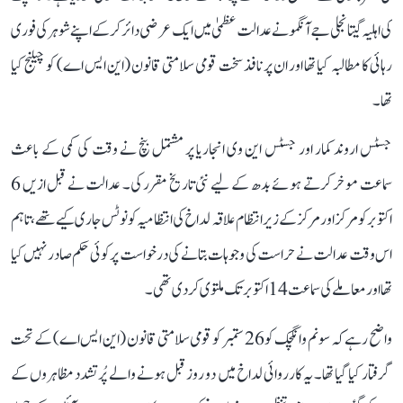
کی اہلیہ گیتانجلی جے آنگمو نے عدالت عظمیٰ میں ایک عرضی دائر کر کے اپنے شوہر کی فوری
رہائی کا مطالبہ کیا تھا اور ان پر نافذ سخت قومی سلامتی قانون (این ایس اے) کو چیلنج کیا
تھا۔
جسٹس اروند کمار اور جسٹس این وی انجاریا پر مشتمل بنچ نے وقت کی کمی کے باعث
سماعت موخر کرتے ہوئے بدھ کے لیے نئی تاریخ مقرر کی۔ عدالت نے قبل ازیں 6
اکتوبر کو مرکز اور مرکز کے زیر انتظام علاقہ لداخ کی انتظامیہ کو نوٹس جاری کیے تھے، تاہم
اس وقت عدالت نے حراست کی وجوہات بتانے کی درخواست پر کوئی حکم صادر نہیں کیا
تھا اور معاملے کی سماعت 14 اکتوبر تک ملتوی کر دی تھی۔
واضح رہے کہ سونم وانگچک کو 26 ستمبر کو قومی سلامتی قانون (این ایس اے) کے تحت
گرفتار کیا گیا تھا۔ یہ کارروائی لداخ میں دو روز قبل ہونے والے پُرتشدد مظاہروں کے