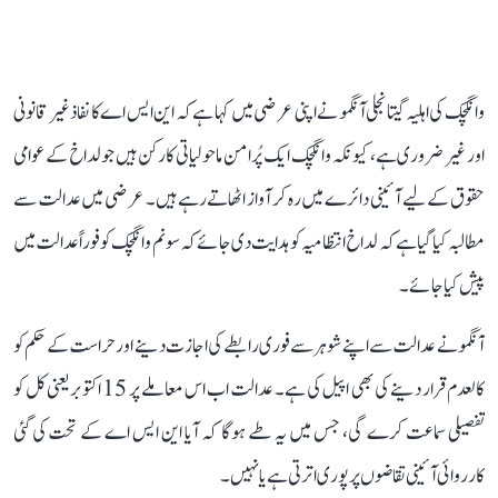
وانگچک کی اہلیہ گیتانجلی آنگمو نے اپنی عرضی میں کہا ہے کہ این ایس اے کا نفاذ غیر قانونی
اور غیر ضروری ہے، کیونکہ وانگچک ایک پُرامن ماحولیاتی کارکن ہیں جو لداخ کے عوامی
حقوق کے لیے آئینی دائرے میں رہ کر آواز اٹھاتے رہے ہیں۔ عرضی میں عدالت سے
مطالبہ کیا گیا ہے کہ لداخ انتظامیہ کو ہدایت دی جائے کہ سونم وانگچک کو فوراً عدالت میں
پیش کیا جائے۔
آنگمو نے عدالت سے اپنے شوہر سے فوری رابطے کی اجازت دینے اور حراست کے حکم کو
کالعدم قرار دینے کی بھی اپیل کی ہے۔ عدالت اب اس معاملے پر 15 اکتوبر یعنی کل کو
تفصیلی سماعت کرے گی، جس میں یہ طے ہوگا کہ آیا این ایس اے کے تحت کی گئی
کارروائی آئینی تقاضوں پر پوری اترتی ہے یا نہیں۔