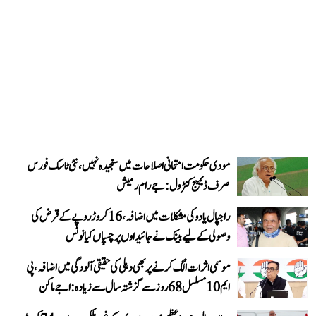
مودی حکومت امتحانی اصلاحات میں سنجیدہ نہیں، نئی ٹاسک فورس
صرف ڈیمیج کنٹرول: جے رام رمیش
راجپال یادو کی مشکلات میں اضافہ، 16 کروڑ روپے کے قرض کی
وصولی کے لیے بینک نے جائیداوں پر چسپاں کیا نوٹس
موسمی اثرات الگ کرنے پر بھی دہلی کی حقیقی آلودگی میں اضافہ، پی
ایم 10 مسلسل 68 روز سے گزشتہ سال سے زیادہ: اجے ماکن