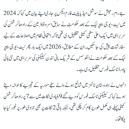
جے رام رمیش نے سوشل میڈیا پلیٹ فارم ایکس پر جاری اپنے بیان میں کہا کہ 2024
میں نیٹ-یو جی پیپر لیک کے بعد حکومت نے سابق اسرو چیئرمین کے رادھاکرشنن کی
سربراہی میں ایک اعلیٰ سطحی کمیٹی تشکیل دی تھی تاکہ امتحانی نظام میں اصلاحات کے لیے
سفارشات پیش کی جا سکیں۔ ان کے مطابق، 2026 میں ایک بار پھر نیٹ-یو جی پیپر
لیک کے بعد حکومت نے انفوسس کے شریک بانی نندن نیلیکنی کی سربراہی میں نئی ہائی
پاورڈ ٹاسک فورس تشکیل دی ہے۔
انہوں نے ہندوستان ٹائمز میں شائع ہونے والے سنجے موریہ کے تجزیے کا حوالہ دیتے
ہوئے کہا کہ نیلیکنی ٹاسک فورس کو دیے گئے 9 بنیادی نکات میں سے 7 پر رادھاکرشنن
کمیٹی پہلے ہی مکمل طور پر کام کر چکی تھی، جبکہ باقی 2 نکات پر بھی جزوی طور پر غور کیا جا
چکا تھا۔