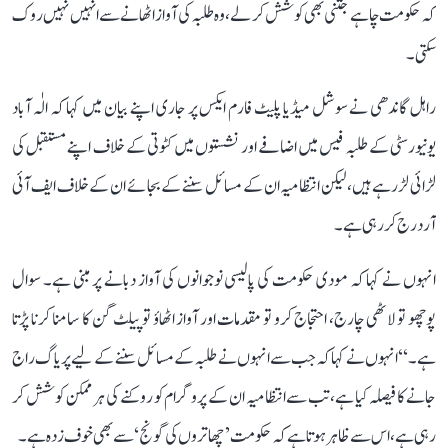
کہ حکومت چاہے جتنی بھی کوشش کر لے، وہ طلبہ کی آواز اٹھانے سے انہیں نہیں روک
سکتی۔
راہل گاندھی نے سوشل میڈیا پلیٹ فارم ایکس پر جاری اپنے بیان میں کہا کہ الٰہ آباد
یونیورسٹی کے طلبہ فیس میں اضافے اور نشستوں میں کٹوتی کے خلاف اپنے مستقبل کی
لڑائی لڑ رہے ہیں، لیکن انتظامیہ ان کے مسائل سننے کے بجائے ان کے خلاف ایف آئی
آر درج کر رہی ہے۔
انہوں نے کہا کہ مودی حکومت کی پالیسی نوجوانوں کی آواز دبانے پر مبنی ہے۔ سوال
پوچھو تو لاٹھی چارج، احتجاج کرو تو مقدمات اور آواز اٹھاؤ تو پیلٹ گن کا سامنا کرنا پڑتا
ہے۔‘‘ انہوں نے کہا کہ جب سے انہوں نے طلبہ کے مسائل سننے کے لیے پریاگ راج
جانے کا فیصلہ کیا ہے، تب سے انتظامیہ ان کے پروگرام کو روکنے کی ہر ممکن کوشش کر
رہی ہے، اس سے ظاہر ہوتا ہے کہ حکومت ’چھاتروں کی گونج‘ سے بھی خوف زدہ ہے۔