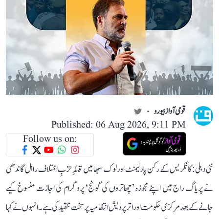
قومی آواز بیورو
Published: 06 Aug 2026, 9:11 PM
Follow us on:
نئی دہلی: کانگریس کے رکن پارلیمنٹ اور لوک سبھا میں قائدِ حزبِ اختلاف راہل گاندھی
نے پریاگ راج میں اپنے مجوزہ ’چھاتروں کی گونج‘ پروگرام کی اجازت منسوخ کیے
جانے کے بعد مرکزی حکومت اور اتر پردیش انتظامیہ پر سخت تنقید کی ہے۔ انہوں نے کہا