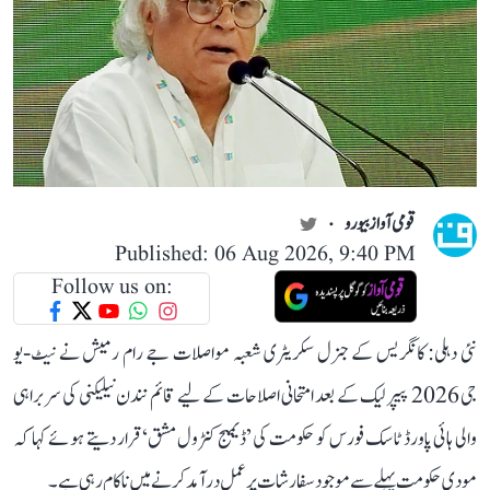
قومی آواز بیورو
Published: 06 Aug 2026, 9:40 PM
Follow us on:
نئی دہلی: کانگریس کے جنرل سکریٹری شعبہ مواصلات جے رام رمیش نے نیٹ-یو
جی 2026 پیپر لیک کے بعد امتحانی اصلاحات کے لیے قائم نندن نیلیکنی کی سربراہی
والی ہائی پاورڈ ٹاسک فورس کو حکومت کی ’ڈیمیج کنٹرول مشق‘ قرار دیتے ہوئے کہا کہ
مودی حکومت پہلے سے موجود سفارشات پر عمل درآمد کرنے میں ناکام رہی ہے۔