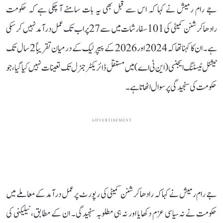
جے رام رمیش نے کہا کہ اس سے قبل بھی یہ بات سامنے آ چکی ہے کہ حکومت
رادھاکرشنن کمیٹی کی 101 سفارشات میں سے 27 پر اب تک عمل درآمد نہیں کر سکی
ہے۔ ان کا کہنا تھا کہ 2024 اور 2026 کے پیپر لیک کے درمیان تقریباً 2 سال تک
نیشنل ٹیسٹنگ ایجنسی (این ٹی اے) میں مستقل ڈائریکٹر جنرل تک تعینات نہیں کیا گیا، جو
حکومت کی سنجیدگی پر سوال اٹھاتا ہے۔
ADVERTISEMENT
جے رام رمیش نے کہا کہ رادھاکرشنن کمیٹی کی رپورٹ پر عمل درآمد کے معاملے میں
حکومت نے نہ سیاسی عزم دکھایا اور نہ ہی مطلوبہ سنجیدگی۔ ان کے مطابق، نیلیکنی کی