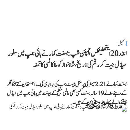
کھیل
انڈر 20 ایتھلیٹکس چمپئن شپ: بسنت کمار نے ہائی جمپ میں سلور
میڈل جیت کر رقم کی تاریخ، شاہنواز کو ملا کانسی کا تمغہ
بسنت کمار نے 2.21 میٹر کی پرسنل بیسٹ جمپ کی برابری کی۔ راجستھان کے گنگا نگر
کے رہنے والے 19 سالہ بسنت کسی بھی عالمی سطح کے ایونٹ میں ہائی جمپ میں میڈل
جیتنے والے پہلے ہندوستانی بن گئے ہیں۔