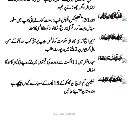
زائد افراد گھر چھوڑنے پر مجبور
انڈر 20 ایتھلیٹکس چمپئن شپ: بسنت کمار نے ہائی جمپ میں سلور
میڈل جیت کر رقم کی تاریخ، شاہنواز کو ملا کانسی کا تمغہ
’این ایچ آر سی‘ کا دہلی حکومت کو نوٹس، ایپ پر مبنی کیب اور آٹو کے من
مانی کرایوں پر 2 ہفتے میں رپورٹ طلب
مہاراشٹر میں 11 اگست سے دودھ کی قیمتوں میں 2 روپے فی لیٹر کا ہوگا
اضافہ
تعلیم پر کم خرچ، یونیسکو کے 15 فیصد کے معیار سے کیوں پیچھے ہے
ہندوستان؟ آئیے جانیں
ADVERTISEMENT