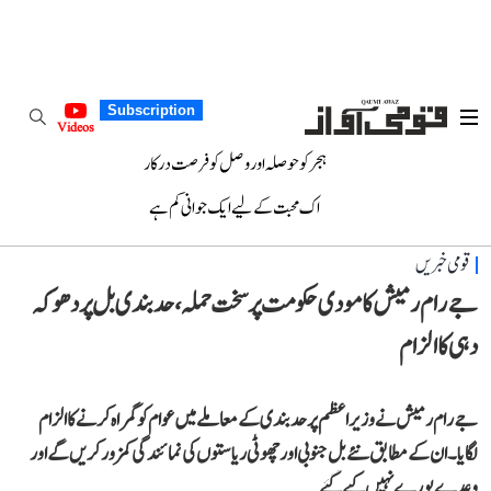
Subscription
Videos
ہجر کو حوصلہ اور وصل کو فرصت درکار
اک محبت کے لیے ایک جوانی کم ہے
قومی خبریں
جے رام رمیش کا مودی حکومت پر سخت حملہ، حد بندی بل پر دھوکہ
دہی کا الزام
جے رام رمیش نے وزیر اعظم پر حد بندی کے معاملے میں عوام کو گمراہ کرنے کا الزام
لگایا۔ ان کے مطابق نئے بل جنوبی اور چھوٹی ریاستوں کی نمائندگی کمزور کریں گے اور
وعدے پورے نہیں کیے گئے