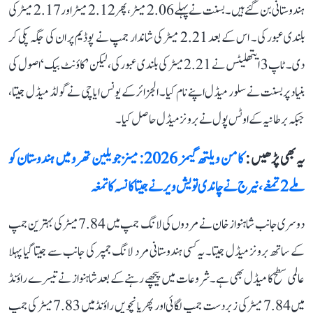
ہندوستانی بن گئے ہیں۔ بسنت نے پہلے 2.06 میٹر، پھر 2.12 میٹر اور 2.17 میٹر کی
بلندی عبور کی۔ اس کے بعد 2.21 میٹر کی شاندار جمپ نے پوڈیم پر ان کی جگہ پکی کر
دی۔ ٹاپ 3 ایتھلیٹس نے 2.21 میٹر کی بلندی عبور کی، لیکن ’کاؤنٹ بیک‘ اصول کی
بنیاد پر بسنت نے سلور میڈل اپنے نام کیا۔ الجزائر کے یونس ایاچی نے گولڈ میڈل جیتا،
جبکہ برطانیہ کے اوٹس پول نے برونز میڈل حاصل کیا۔
یہ بھی پڑھیں :
کامن ویلتھ گیمز 2026: مینز جویلین تھرو میں ہندوستان کو
ملے 2 تمغے، نیرج نے چاندی تو یش ویر نے جیتا کانسہ کا تمغہ
دوسری جانب شاہنواز خان نے مردوں کی لانگ جمپ میں 7.84 میٹر کی بہترین جمپ
کے ساتھ برونز میڈل جیتا۔ یہ کسی ہندوستانی مرد لانگ جمپر کی جانب سے جیتا گیا پہلا
عالمی سطح کا میڈل بھی ہے۔ شروعات میں پیچھے رہنے کے بعد شاہنواز نے تیسرے راؤنڈ
میں 7.84 میٹر کی زبردست جمپ لگائی اور پھر پانچویں راؤنڈ میں 7.83 میٹر کی جمپ