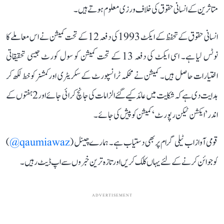
متاثرین کے انسانی حقوق کی خلاف ورزی معلوم ہوتے ہیں۔
انسانی حقوق کے تحفظ کے ایکٹ 1993 کی دفعہ 12 کے تحت کمیشن نے اس معاملے کا
نوٹس لیا ہے۔ اسی ایکٹ کی دفعہ 13 کے تحت کمیشن کو سول کورٹ جیسی تحقیقاتی
اختیارات حاصل ہیں۔ کمیشن نے محکمہ ٹرانسپورٹ کے سکریٹری اور کمشنر کو خط لکھ کر
ہدایت دی ہے کہ شکایت میں عائد کیے گئے الزامات کی جانچ کرائی جائے اور 2 ہفتوں کے
اندر ’ایکشن ٹیکن رپورٹ‘ کمیشن کو پیش کی جائے۔
قومی آواز اب ٹیلی گرام پر بھی دستیاب ہے۔ ہمارے چینل (
qaumiawaz@
)
کو جوائن کرنے کے لئے یہاں کلک کریں اور تازہ ترین خبروں سے اپ ڈیٹ رہیں۔
ADVERTISEMENT