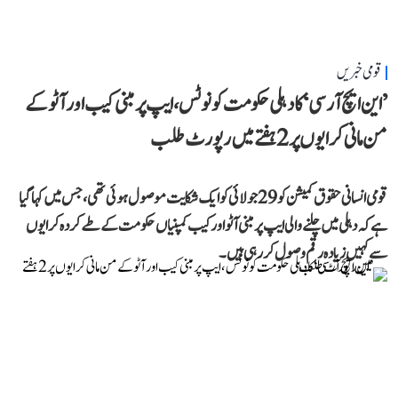
قومی خبریں
’این ایچ آر سی‘ کا دہلی حکومت کو نوٹس، ایپ پر مبنی کیب اور آٹو کے
من مانی کرایوں پر 2 ہفتے میں رپورٹ طلب
قومی انسانی حقوق کمیشن کو 29 جولائی کو ایک شکایت موصول ہوئی تھی، جس میں کہا گیا
ہے کہ دہلی میں چلنے والی ایپ پر مبنی آٹو اور کیب کمپنیاں حکومت کے طے کردہ کرایوں
سے کہیں زیادہ رقم وصول کر رہی ہیں۔