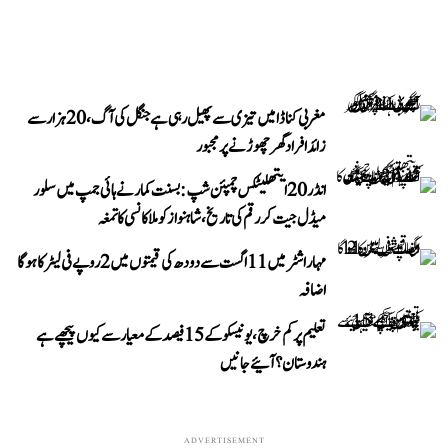
مغربی کناڈا میں تیزی سے پھیل رہی ہے جنگل کی آگ، 20 ہزار سے
زائد افراد گھر چھوڑنے پر مجبور
انڈر 20 ایتھلیٹکس چمپئن شپ: بسنت کمار نے ہائی جمپ میں سلور
میڈل جیت کر رقم کی تاریخ، شاہنواز کو ملا کانسی کا تمغہ
مہاراشٹر میں 11 اگست سے دودھ کی قیمتوں میں 2 روپے فی لیٹر کا ہوگا
اضافہ
تعلیم پر کم خرچ، یونیسکو کے 15 فیصد کے معیار سے کیوں پیچھے ہے
ہندوستان؟ آئیے جانیں
ADVERTISEMENT