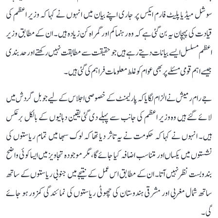
سوشل میڈیا پلیٹ فارم ایکس پر جاری اپنے بیان میں انہوں نے کہا کہ وزیر اعظم کی
قیادت کی پہچان یہ بن گئی ہے کہ وہ رہنما کم اور گمراہ کن زیادہ ہیں۔ ان کے مطابق وزیر
اعظم مسلسل ایسے بیانات دیتے رہے ہیں جو حقیقت سے مطابقت نہیں رکھتے اور حد بندی
جیسے اہم قومی مسئلے پر بھی عوام کو غلط معلومات فراہم کی گئی ہیں۔
جے رام رمیش نے الزام لگایا کہ پارلیمنٹ کے خصوصی اجلاس کے لیے جو بل گردش میں
لائے گئے ہیں وہ وزیر اعظم کی جانب سے پہلے دی گئی یقین دہانیوں کے بالکل برعکس
ہیں۔ انہوں نے کہا کہ حکومت نے یہ تاثر دیا تھا کہ لوک سبھا میں تمام ریاستوں کی
نشستوں میں یکساں اور متناسب اضافہ کیا جائے گا، مگر موجودہ تجاویز میں ایسا کوئی واضح
بندوبست نظر نہیں آتا۔ ان کے مطابق اس عمل کے نتیجے میں جنوبی ریاستوں کے ساتھ
ساتھ شمال مغربی اور مشرقی ہندوستان کی چھوٹی ریاستوں کی نمائندگی کمزور ہو جائے
گی۔