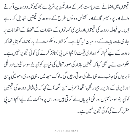
قیمتوں میں اضافے سے ریاست بھر کے صارفین پر اثر پڑے گا، کیونکہ دودھ پیدا کرنے
والے اور پروسیسر گائے اور بھینس دونوں طرح کے دودھ کی قیمتیں تبدیل کر رہے
ہیں۔ یہ فیصلہ دودھ کی قیمتوں اور ڈیری کسانوں کے مفادات کے تحفظ کے اقدامات پر
جاری بات چیت کے درمیان لیا گیا ہے۔ گزشتہ ماہ حکومت نے پارلیمنٹ کو بتایا تھا کہ
دودھ کے لیے کم از کم امدادی قیمت (ایم ایس پی) نافذ کرنے کی کوئی تجویز نہیں ہے۔
حکومت نے یہ بھی کہا کہ قیمتیں بازار کی صورتحال کی بنیاد پر کوآپریٹو سوسائٹیوں اور نجی
ڈیریوں کی جانب سے ہی طے کی جاتی رہیں گی۔ لوک سبھا میں ماہی پروری، مویشی پالن
اور ڈیری کے وزیر راجیو رنجن سنگھ (عرف للن سنگھ) نے کہا کہ فی الحال دودھ کی قیمتیں
کوآپریٹو سوسائٹیاں اور نجی ڈیریاں طے کرتی ہیں، اور اس پروڈکٹ کے لیے ایم ایس پی
مقرر کرنے کی کوئی تجویز نہیں ہے۔
ADVERTISEMENT