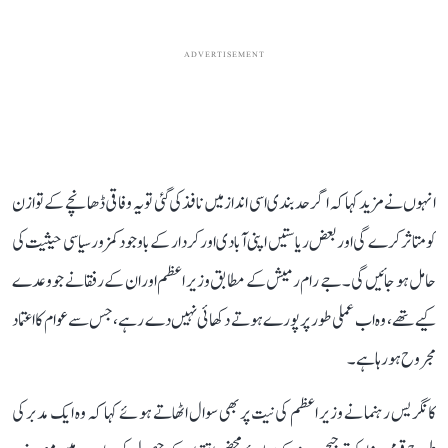
ADVERTISEMENT
انہوں نے مزید کہا کہ اگر حد بندی اسی انداز میں نافذ کی گئی تو یہ وفاقی ڈھانچے کے توازن
کو متاثر کرے گی اور بعض ریاستیں اپنی آبادی اور کردار کے باوجود کمزور سیاسی حیثیت کی
حامل ہو جائیں گی۔ جے رام رمیش کے مطابق وزیر اعظم اور ان کے رفقا نے جو وعدے
کیے تھے، وہ اب عملی طور پر پورے ہوتے دکھائی نہیں دے رہے، جس سے عوام کا اعتماد
مجروح ہو رہا ہے۔
کانگریس رہنما نے وزیر اعظم کی نیت پر بھی سوال اٹھاتے ہوئے کہا کہ وہ ایک مدبر کی