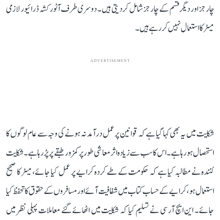
چارجز اور دیگر قسم کے چارجز شامل کر دیتی ہیں۔ دوسری طرف آٹو رکشہ ڈرائیور لازمی
میٹر کا استعمال نہیں کر رہے ہیں۔
ADVERTISEMENT
شکایت میں یہ بھی کہا گیا ہے کہ قوانین پر عمل درآمد نہ ہونے کی وجہ سے عام لوگوں کا
استحصال ہو رہا ہے۔ اس کا سب سے زیادہ اثر معاشی طور پر کمزور طبقے پر پڑ رہا ہے۔ شکایت
کنندہ نے مطالبہ کیا ہے کہ حکومت کے طے کردہ کرایے پر عمل کیا جائے، میٹر کا صحیح
استعمال ہو، کرایے کے حساب کتاب میں شفافیت آئے اور مسافروں کے حقوق کا تحفظ کیا
جائے۔ این ایچ آر سی نے تسلیم کیا کہ شکایت میں اٹھائے گئے معاملات پہلی نظر میں