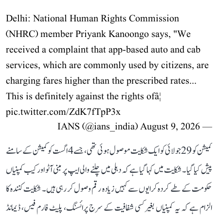
Delhi: National Human Rights Commission
(NHRC) member Priyank Kanoongo says, "We
received a complaint that app-based auto and cab
services, which are commonly used by citizens, are
charging fares higher than the prescribed rates...
This is definitely against the rights ofâ¦
pic.twitter.com/ZdK7fTpP3x
August 9, 2026
— IANS (@ians_india)
کمیشن کو 29 جولائی کو ایک شکایت موصول ہوئی تھی، جسے 4 اگست کو کمیشن کے سامنے
پیش کیا گیا۔ شکایت میں کہا گیا ہے کہ دہلی میں چلنے والی ایپ پر مبنی آٹو اور کیب کمپنیاں
حکومت کے طے کردہ کرایوں سے کہیں زیادہ رقم وصول کر رہی ہیں۔ شکایت کنندہ کا
الزام ہے کہ یہ کمپنیاں بغیر کسی شفافیت کے سرج پرائسنگ، پلیٹ فارم فیس، ڈیمانڈ