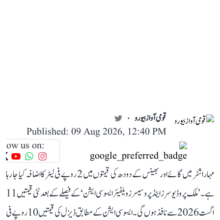
قومی آواز بیورو
Published: 09 Aug 2026, 12:40 PM
llow us on:
مہاراشٹر میں گائے اور بھینس کے دودھ کی قیمتوں میں 2 روپے فی لیٹر کا اضافہ کیا جا رہا
ہے۔ ’ملک پروڈیوسرز اینڈ پروسیسرز ویلفیئر ایسوسی ایشن‘ کے فیصلے کے بعد نئی قیمتیں 11
اگست 2026 سے نافذ ہوں گی۔ ایسوسی ایشن کے مطابق ڈیزل کی قیمتیں 10 روپے فی