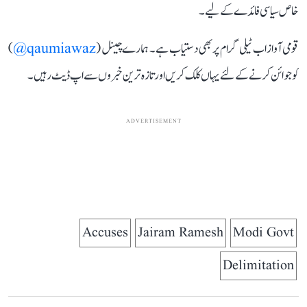
خاص سیاسی فائدے کے لیے۔
قومی آواز اب ٹیلی گرام پر بھی دستیاب ہے۔ ہمارے چینل (
qaumiawaz@
)
کو جوائن کرنے کے لئے یہاں کلک کریں اور تازہ ترین خبروں سے اپ ڈیٹ رہیں۔
ADVERTISEMENT
Accuses
Jairam Ramesh
Modi Govt
Delimitation