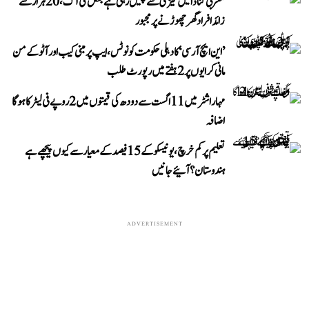
مغربی کناڈا میں تیزی سے پھیل رہی ہے جنگل کی آگ، 20 ہزار سے
زائد افراد گھر چھوڑنے پر مجبور
’این ایچ آر سی‘ کا دہلی حکومت کو نوٹس، ایپ پر مبنی کیب اور آٹو کے من
مانی کرایوں پر 2 ہفتے میں رپورٹ طلب
مہاراشٹر میں 11 اگست سے دودھ کی قیمتوں میں 2 روپے فی لیٹر کا ہوگا
اضافہ
تعلیم پر کم خرچ، یونیسکو کے 15 فیصد کے معیار سے کیوں پیچھے ہے
ہندوستان؟ آئیے جانیں
ADVERTISEMENT