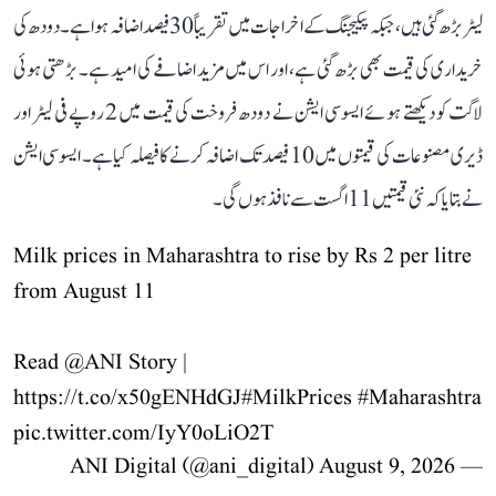
لیٹر بڑھ گئی ہیں، جبکہ پیکیجنگ کے اخراجات میں تقریباً 30 فیصد اضافہ ہوا ہے۔ دودھ کی
خریداری کی قیمت بھی بڑھ گئی ہے، اور اس میں مزید اضافے کی امید ہے۔ بڑھتی ہوئی
لاگت کو دیکھتے ہوئے ایسوسی ایشن نے دودھ فروخت کی قیمت میں 2 روپے فی لیٹر اور
ڈیری مصنوعات کی قیمتوں میں 10 فیصد تک اضافہ کرنے کا فیصلہ کیا ہے۔ ایسوسی ایشن
نے بتایا کہ نئی قیمتیں 11 اگست سے نافذ ہوں گی۔
Milk prices in Maharashtra to rise by Rs 2 per litre
from August 11
Read
@ANI
Story |
https://t.co/x50gENHdGJ
#MilkPrices
#Maharashtra
pic.twitter.com/IyY0oLiO2T
August 9, 2026
— ANI Digital (@ani_digital)