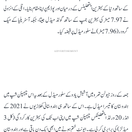
کے ساتھ دنیا کے بہترین ایتھلیٹس کے درمیان اور پوڈیم پر اپنا مقام بنایا۔ اٹلی کے انزولی
نے 7.97 میٹر کی بہترین جمپ کے ساتھ گولڈ میڈل جیتا، جبکہ آسٹریلیا کے میک
گرودر (7.96 میٹر) نے سلور میڈل پر قبضہ کیا۔
ADVERTISEMENT
جمعہ کے روز جیولن تھرو میں آشیش یادو کے سلور میڈل کے بعد یہ اس چیمپئن شپ میں
ہندوستان کا تیسرا میڈل ہے۔ اس کے ساتھ ہی ہندوستانی کھلاڑیوں نے 2021 کے
انڈر 20 ورلڈ ایتھلیٹکس چیمپئن شپ میں اپنی اب تک کی بہترین کارکردگی (کل 3
میڈلز) کی برابری کر لی ہے۔ ایونٹ ختم ہونے میں ابھی ایک دن باقی ہے اور ہندوستان