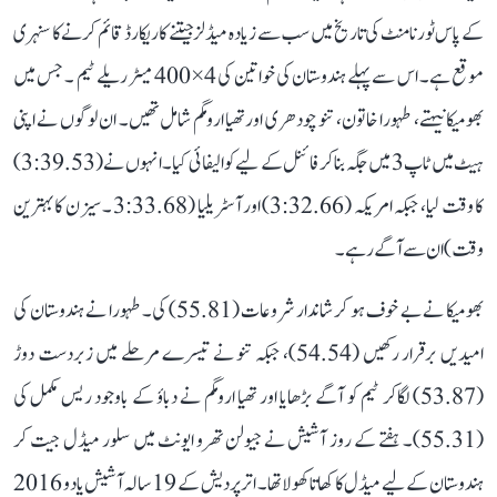
کے پاس ٹورنامنٹ کی تاریخ میں سب سے زیادہ میڈلز جیتنے کا ریکارڈ قائم کرنے کا سنہری
موقع ہے۔ اس سے پہلے ہندوستان کی خواتین کی 4×400 میٹر ریلے ٹیم ۔ جس میں
بھومیکا نیہتے، طہورا خاتون، تنو چودھری اور تھیا ارومگم شامل تھیں۔ ان لوگوں نے اپنی
ہیٹ میں ٹاپ 3 میں جگہ بنا کر فائنل کے لیے کوالیفائی کیا۔ انہوں نے (3:39.53)
کا وقت لیا، جبکہ امریکہ (3:32.66) اور آسٹریلیا (3:33.68 ۔ سیزن کا بہترین
وقت) ان سے آگے رہے۔
بھومیکا نے بے خوف ہو کر شاندار شروعات (55.81) کی۔ طہورا نے ہندوستان کی
امیدیں برقرار رکھیں (54.54)، جبکہ تنو نے تیسرے مرحلے میں زبردست دوڑ
(53.87) لگاکر ٹیم کو آگے بڑھایا اور تھیا ارومگم نے دباؤ کے باوجود ریس مکمل کی
(55.31)۔ ہفتے کے روز آشیش نے جیولن تھرو ایونٹ میں سلور میڈل جیت کر
ہندوستان کے لیے میڈل کا کھاتا کھولا تھا۔ اتر پردیش کے 19 سالہ آشیش یادو 2016