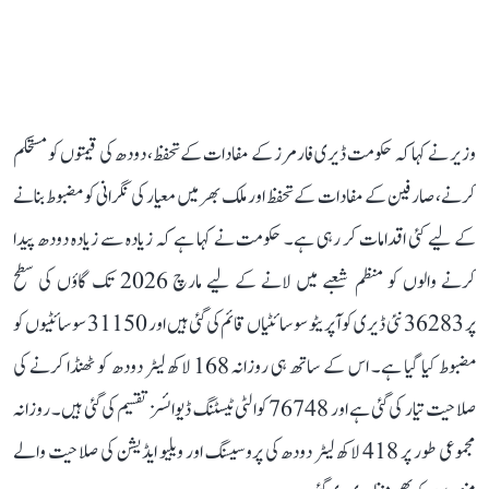
وزیر نے کہا کہ حکومت ڈیری فارمرز کے مفادات کے تحفظ، دودھ کی قیمتوں کو مستحکم
کرنے، صارفین کے مفادات کے تحفظ اور ملک بھر میں معیار کی نگرانی کو مضبوط بنانے
کے لیے کئی اقدامات کر رہی ہے۔ حکومت نے کہا ہے کہ زیادہ سے زیادہ دودھ پیدا
کرنے والوں کو منظم شعبے میں لانے کے لیے مارچ 2026 تک گاؤں کی سطح
پر 36283 نئی ڈیری کوآپریٹو سوسائٹیاں قائم کی گئی ہیں اور 31150 سوسائٹیوں کو
مضبوط کیا گیا ہے۔ اس کے ساتھ ہی روزانہ 168 لاکھ لیٹر دودھ کو ٹھنڈا کرنے کی
صلاحیت تیار کی گئی ہے اور 76748 کوالٹی ٹیسٹنگ ڈیوائسز تقسیم کی گئی ہیں۔ روزانہ
مجموعی طور پر 418 لاکھ لیٹر دودھ کی پروسیسنگ اور ویلیو ایڈیشن کی صلاحیت والے