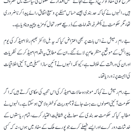
طرح قومی مفاد کو ترجیح دینے کے بجائے محض اقتدار کے حصول کی سیاست میں مصروف
ہیں۔ انہوں نے کہا کہ حد بندی جیسے حساس مسئلے پر وسیع اتفاق رائے پیدا کرنا ضروری
تھا، مگر حکومت نے یکطرفہ اقدامات کے ذریعے صورتحال کو مزید پیچیدہ بنا دیا ہے۔
جے رام رمیش نے اس بات پر بھی اعتراض کیا کہ یہ بل ڈاکٹر بھیم راؤ امبیڈکر کی یوم
پیدائش کے موقع پر منظر عام پر لائے گئے۔ ان کے مطابق یہ اقدام امبیڈکر کے نظریات
اور ان کی وراثت کے خلاف ہے، کیونکہ انہوں نے آئین ساز اسمبلی میں آئینی اخلاقیات
کی اہمیت پر زور دیا تھا۔
جے رام رمیش نے کہا کہ موجودہ حالات امبیڈکر کی اس تنبیہ کی عکاسی کرتے ہیں کہ اگر
حکومت آئینی اصولوں سے ہٹ جائے تو جمہوریت کو خطرہ لاحق ہو سکتا ہے۔ انہوں نے
مطالبہ کیا کہ حکومت حد بندی کے معاملے پر شفافیت اختیار کرے، تمام ریاستوں کے
خدشات دور کرے اور ایسے فیصلے کرے جو پورے ملک کے مفاد میں ہوں، نہ کہ کسی