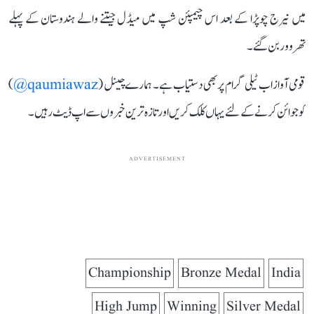
میں نیرج چوپڑا کے بعد اس چیمپئن شپ میں میڈل جیتنے والے ہندوستان کے پہلے
تھروور بن گئے۔
قومی آواز اب ٹیلی گرام پر بھی دستیاب ہے۔ ہمارے چینل (
qaumiawaz@
)
کو جوائن کرنے کے لئے یہاں کلک کریں اور تازہ ترین خبروں سے اپ ڈیٹ رہیں۔
ADVERTISEMENT
Championship
Bronze Medal
India
High Jump
Winning
Silver Medal