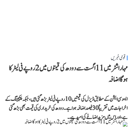
قومی خبریں
مہاراشٹر میں 11 اگست سے دودھ کی قیمتوں میں 2 روپے فی لیٹر کا
ہوگا اضافہ
ایسوسی ایشن کے مطابق ڈیزل کی قیمتیں 10 روپے فی لیٹر بڑھ گئی ہیں، جبکہ پیکیجنگ کے
اخراجات میں تقریباً 30 فیصد اضافہ ہوا ہے۔ دودھ کی خریداری کی قیمت بھی بڑھ گئی
ہے، اور اس میں مزید اضافے کی امید ہے۔