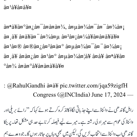
à¤¹à¥à¤à¥¤
à¤ªà¥à¤°à¤¿à¤¯à¤à¤à¤¾, à¤µà¤¾à¤¯à¤¨à¤¾à¤¡
à¤¸à¥ à¤à¥à¤¨à¤¾à¤µ à¤²à¤¡à¤¼à¥à¤à¤à¥à¥¤
à¤¹à¤® à¤®à¤¿à¤²à¤à¤° à¤µà¤¾à¤¯à¤¨à¤¾à¤¡
à¤¸à¥ à¤à¤¿à¤ à¤¹à¤° à¤µà¤¾à¤¦à¥ à¤à¥ à¤ªà¥à¤
°à¤¾ à¤à¤°à¥à¤à¤à¥à¥¤
:
@RahulGandhi
à¤à¥
pic.twitter.com/jqa59zigfH
June 17, 2024
— Congress (@INCIndia)
راہل گاندھی نے وائناڈ سے اپنے جذباتی لگاؤ کا تذکرہ کرتے ہوئے کہا کہ ’’رائے بریلی اور
وائناڈ کی عوام سے میرا دلی رشتہ ہے۔ میرے لیے فیصلہ کرنا بے حد ہی مشکل تھا۔ پرینکا
گاندھی اب وائناڈ سے انتخاب لڑیں گی، لیکن میں بھی وہاں پر جاتا رہوں گا۔ جو وعدے ہم