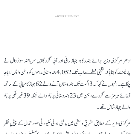
ADVERTISEMENT
ادھر مرکزی وزیر برائے بندرگاہ، جہاز رانی اور آبی گزرگاہیں سربانند سونووال نے
پارلیمنٹ کو بتایا کہ خلیجی خطے سے اب تک 4,052 ہندوستانی ملاحوں کو وطن واپس لایا جا
چکا ہے۔ انہوں نے کہا کہ 3 اگست تک ہندوستان آنے والے 62 جہاز کامیابی کے ساتھ
آبنائے ہرمز سے گزرے، جن میں 23 ہندوستانی پرچم والے جبکہ 39 غیر ملکی پرچم
والے جہاز شامل تھے۔
مرکزی وزیر کے مطابق مشرقِ وسطیٰ میں بدلتی ہوئی سکیورٹی صورتحال کے پیشِ نظر