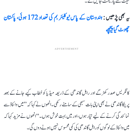
سیٹ سے پارلیمنٹ جائیں گے۔‘‘
یہ بھی پڑھیں :
ہندوستان کے پاس نیوکلیئر بم کی تعداد 172 ہوئی، پاکستان
چھوٹ گیا پیچھے
ADVERTISEMENT
کانگریس صدر کھڑگے اور راہل گاندھی کے ذریعہ میڈیا کو خطاب کیے جانے کے بعد
پرینکا گاندھی نے بھی اپنی بات سبھی کے سامنے رکھی۔ انھوں نے کہا کہ ’’میں وائناڈ سے
نمائندگی کرنے کے لیے تیار ہوں، اور میں بہت خوش ہوں۔‘‘ انھوں نے مزید کہا کہ
میں وائناڈ کے لوگوں کو راہل گاندھی کی کمی محسوس نہیں ہونے دوں گی۔