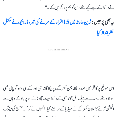
نے وائناڈ کے لیے کیے تھے، ان کو ہم پورا کریں گے۔‘‘
یہ بھی پڑھیں :
ٹرین حادثہ میں 15 افراد کے مرنے کی خبر، ڈرائیورنے سگنل
نظر اندازکیا
ADVERTISEMENT
اس موقع پر کانگریس صدر ملکارجن کھڑگے، پرینکا گاندھی اور کے سی وینوگوپال بھی
موجود تھے۔ سب سے پہلے راہل گاندھی کے وائناڈ سیٹ چھوڑنے اور پرینکا کے وہاں سے
الیکشن لڑنے کا اعلان کھڑگے نے میڈیا کے سامنے کیا۔ انھوں نے کہا کہ ’’آج کی میٹنگ