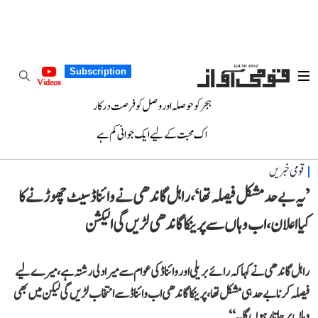
Subscription
Videos
ہجر کو حوصلہ اور وصل کو فرصت درکار
اک محبت کے لیے ایک جوانی کم ہے
قومی خبریں
’یہ بے حد مشکل فیصلہ تھا‘، راہل گاندھی نے وائناڈ سیٹ چھوڑنے کا
کیا اعلان، اب وہاں سے پرینکا گاندھی لڑیں گی الیکشن
راہل گاندھی نے کہا کہ رائے بریلی اور وائناڈ کی عوام سے میرا دلی رشتہ ہے، میرے لیے
فیصلہ کرنا بے حد ہی مشکل تھا، پرینکا گاندھی اب وائناڈ سے انتخاب لڑیں گی لیکن میں بھی
وہاں پر جاتا رہوں گا۔‘‘