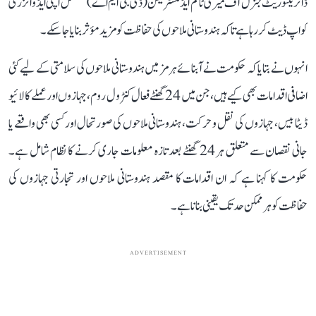
ڈائریکٹوریٹ جنرل آف میری ٹائم ایڈمنسٹریشن (ڈی جی ایم اے) مسلسل اپنی ایڈوائزری
کو اپ ڈیٹ کر رہا ہے تاکہ ہندوستانی ملاحوں کی حفاظت کو مزید مؤثر بنایا جا سکے۔
انہوں نے بتایا کہ حکومت نے آبنائے ہرمز میں ہندوستانی ملاحوں کی سلامتی کے لیے کئی
اضافی اقدامات بھی کیے ہیں، جن میں 24 گھنٹے فعال کنٹرول روم، جہازوں اور عملے کا لائیو
ڈیٹا بیس، جہازوں کی نقل و حرکت، ہندوستانی ملاحوں کی صورتحال اور کسی بھی واقعے یا
جانی نقصان سے متعلق ہر 24 گھنٹے بعد تازہ معلومات جاری کرنے کا نظام شامل ہے۔
حکومت کا کہنا ہے کہ ان اقدامات کا مقصد ہندوستانی ملاحوں اور تجارتی جہازوں کی
حفاظت کو ہر ممکن حد تک یقینی بنانا ہے۔
ADVERTISEMENT