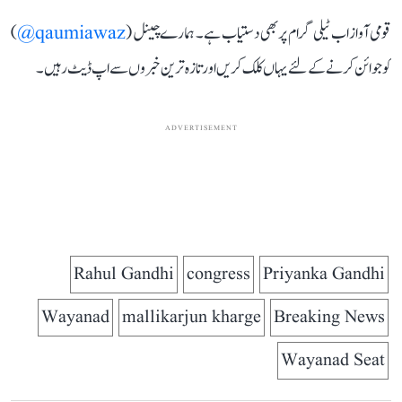
قومی آواز اب ٹیلی گرام پر بھی دستیاب ہے۔ ہمارے چینل (
qaumiawaz@
)
کو جوائن کرنے کے لئے یہاں کلک کریں اور تازہ ترین خبروں سے اپ ڈیٹ رہیں۔
ADVERTISEMENT
Rahul Gandhi
congress
Priyanka Gandhi
Wayanad
mallikarjun kharge
Breaking News
Wayanad Seat