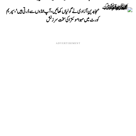
’مجاہدینِ آزادی نے گولیاں کھائیں، آپ انڈوں سے ڈرتی ہیں‘، سپریم
کورٹ میں مہوا موئترا کی سخت سرزنش
ADVERTISEMENT