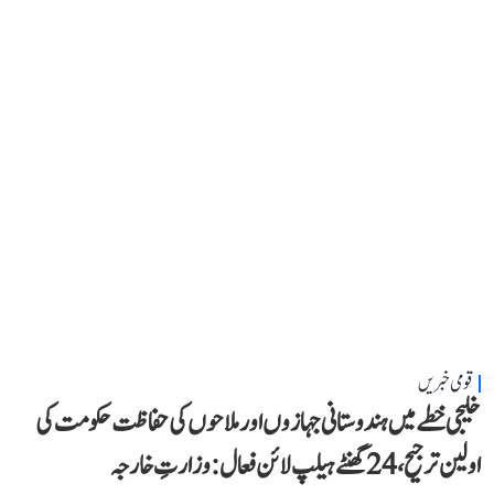
قومی خبریں
خلیجی خطے میں ہندوستانی جہازوں اور ملاحوں کی حفاظت حکومت کی
اولین ترجیح، 24 گھنٹے ہیلپ لائن فعال: وزارتِ خارجہ