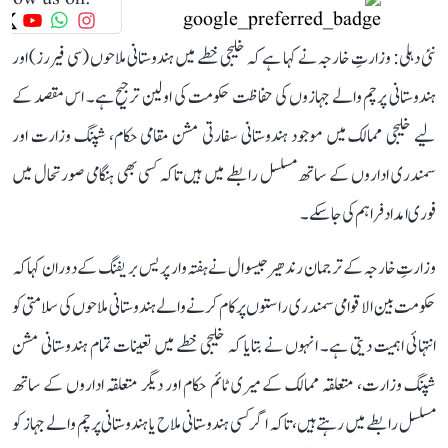
نئی دہلی: وزارتِ خارجہ نے کہا ہے کہ خلیجی خطے میں ہندوستانی ملاحوں (سی فیررز) اور
ہندوستانی پرچم والے جہازوں کی حفاظت حکومت کی اولین ترجیح ہے۔ اس مقصد کے
لیے خلیجی ممالک میں موجود ہندوستانی سفارتی مشن مقامی حکام، شپنگ وزارت اور
سمندری اداروں کے ساتھ مسلسل رابطے میں ہیں تاکہ کسی بھی ہنگامی صورتحال میں
فوری امداد فراہم کی جا سکے۔
وزارتِ خارجہ کے ترجمان رندھیر جیسوال نے ہفتہ وار پریس بریفنگ کے دوران کہا کہ
حکومت بین الاقوامی سمندری راستوں پر کام کرنے والے ہندوستانی ملاحوں کی سلامتی کو
انتہائی اہمیت دیتی ہے۔ انہوں نے بتایا کہ خلیجی خطے میں تعینات تمام ہندوستانی مشن
شپنگ وزارت، متعلقہ ممالک کے میری ٹائم حکام اور دیگر متعلقہ اداروں کے ساتھ
مسلسل رابطے میں رہتے ہیں، تاکہ اگر کسی ہندوستانی ملاح یا ہندوستانی پرچم والے جہاز کو