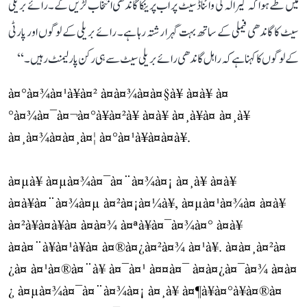
میں طے ہوا کہ کیرالہ کی وائناڈ سیٹ پر اب پرینکا گاندھی انتخاب لڑیں گے۔ رائے بریلی
سیٹ کا گاندھی فیملی کے ساتھ بہت گہرا رشتہ رہا ہے۔ رائے بریلی کے لوگوں اور پارٹی
کے لوگوں کا کہنا ہے کہ راہل گاندھی رائے بریلی سیٹ سے ہی رکن پارلیمنٹ رہیں۔‘‘
à¤°à¤¾à¤¹à¥à¤² à¤à¤¾à¤à¤§à¥ à¤à¥ à¤
°à¤¾à¤¯à¤¬à¤°à¥à¤²à¥ à¤à¥ à¤¸à¥à¤ à¤¸à¥
à¤¸à¤¾à¤à¤¸à¤¦ à¤°à¤¹à¥à¤à¤à¥.
à¤µà¥ à¤µà¤¾à¤¯à¤¨à¤¾à¤¡ à¤¸à¥ à¤­à¥
à¤à¥à¤¨à¤¾à¤µ à¤²à¤¡à¤¼à¥, à¤µà¤¹à¤¾à¤ à¤à¥
à¤²à¥à¤à¥à¤ à¤à¤¾ à¤ªà¥à¤¯à¤¾à¤° à¤­à¥
à¤à¤¨à¥à¤¹à¥à¤ à¤®à¤¿à¤²à¤¾ à¤¹à¥. à¤à¤¸à¤²à¤
¿à¤ à¤¹à¤®à¤¨à¥ à¤¯à¤¹ à¤¤à¤¯ à¤à¤¿à¤¯à¤¾ à¤à¤
¿ à¤µà¤¾à¤¯à¤¨à¤¾à¤¡ à¤¸à¥ à¤¶à¥à¤°à¥à¤®à¤