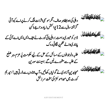
دہلی کی ہوا بظاہر صاف، مگر موسمی اثرات الگ کرنے پر اے کیو آئی
گزشتہ سال سے 12 پوائنٹس زیادہ: اجے ماکن
ڈابر کو عبوری راحت: دہلی ہائی کورٹ نے ایف ایس ایس اے آئی کے
پابندی والے حکم پر لگائی روک
طلبہ و نوجوانوں کے مسائل کے حل کے لیے حکومت پُرعزم، ہر ضلع
کے طلبہ سے مشورے لیں گے: ہیمنت سورین
’مجاہدینِ آزادی نے گولیاں کھائیں، آپ انڈوں سے ڈرتی ہیں‘، سپریم
کورٹ میں مہوا موئترا کی سخت سرزنش
ADVERTISEMENT