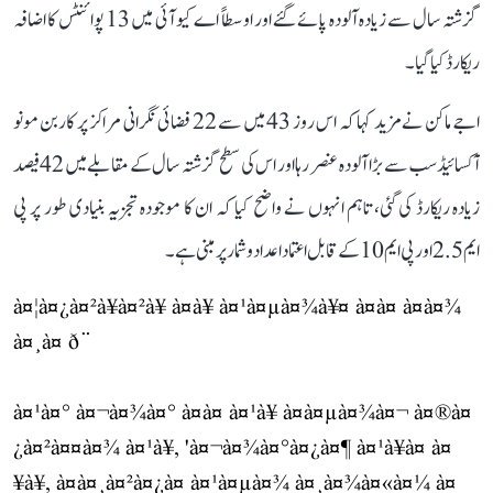
گزشتہ سال سے زیادہ آلودہ پائے گئے اور اوسطاً اے کیو آئی میں 13 پوائنٹس کا اضافہ
ریکارڈ کیا گیا۔
اجے ماکن نے مزید کہا کہ اس روز 43 میں سے 22 فضائی نگرانی مراکز پر کاربن مونو
آکسائیڈ سب سے بڑا آلودہ عنصر رہا اور اس کی سطح گزشتہ سال کے مقابلے میں 42 فیصد
زیادہ ریکارڈ کی گئی، تاہم انہوں نے واضح کیا کہ ان کا موجودہ تجزیہ بنیادی طور پر پی
ایم 2.5 اور پی ایم 10 کے قابل اعتماد اعداد و شمار پر مبنی ہے۔
à¤¦à¤¿à¤²à¥à¤²à¥ à¤à¥ à¤¹à¤µà¤¾à¥¤ à¤à¤ à¤à¤¾
à¤¸à¤ ð¨
à¤¹à¤° à¤¬à¤¾à¤° à¤à¤ à¤¹à¥ à¤à¤µà¤¾à¤¬ à¤®à¤
¿à¤²à¤¤à¤¾ à¤¹à¥, 'à¤¬à¤¾à¤°à¤¿à¤¶ à¤¹à¥à¤ à¤
¥à¥, à¤à¤¸à¤²à¤¿à¤ à¤¹à¤µà¤¾ à¤¸à¤¾à¤«à¤¼ à¤