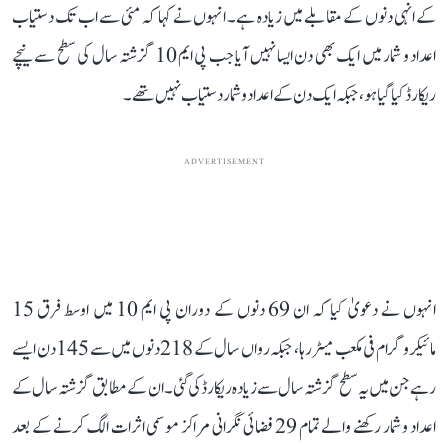
کے انہی دنوں کے مقابلے میں زیادہ ہے۔ انہوں نے کہا کہ مئی سے اب تک دستیاب
اعداد و شمار میں ایک بھی دن ایسا نہیں آیا جب پی ایم 10 گزشتہ سال کی سطح سے نیچے
ریکارڈ کیا گیا ہو، جبکہ ایک دن کے اعداد و شمار دستیاب نہیں تھے۔
ADVERTISEMENT
انہوں نے دعویٰ کیا کہ ان 69 دنوں کے دوران پی ایم 10 میں اوسط فرق 15
مائیکروگرام فی مکعب میٹر رہا، جبکہ رواں سال کے 218 دنوں میں سے 145 دن ایسے
رہے جن میں یہ سطح گزشتہ سال سے زیادہ ریکارڈ کی گئی۔ ان کے مطابق گزشتہ سال کے
اعداد و شمار رکھنے والے تمام 29 فضائی نگرانی مراکز موسمی اثرات الگ کرنے کے بعد