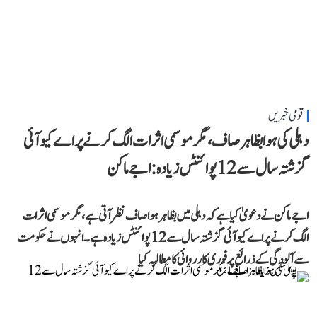
قومی خبریں
دہلی کی ہوا بظاہر صاف، مگر موسمی اثرات الگ کرنے پر اے کیو آئی
گزشتہ سال سے 12 پوائنٹس زیادہ: اجے ماکن
اجے ماکن نے دعویٰ کیا ہے کہ دہلی میں بظاہر ہوا صاف نظر آتی ہے، مگر موسمی اثرات
الگ کرنے پر اے کیو آئی گزشتہ سال سے 12 پوائنٹس زیادہ ہے۔ انہوں نے حکومت
سے آلودگی کے ذرائع پر فوری کارروائی کا مطالبہ کیا