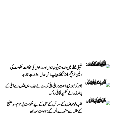
خلیجی خطے میں ہندوستانی جہازوں اور ملاحوں کی حفاظت حکومت کی
اولین ترجیح، 24 گھنٹے ہیلپ لائن فعال: وزارتِ خارجہ
ڈابر کو عبوری راحت: دہلی ہائی کورٹ نے ایف ایس ایس اے آئی کے
پابندی والے حکم پر لگائی روک
طلبہ و نوجوانوں کے مسائل کے حل کے لیے حکومت پُرعزم، ہر ضلع
کے طلبہ سے مشورے لیں گے: ہیمنت سورین