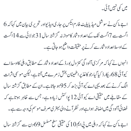
میں کمی نہیں آئی۔
اجے ماکن نے سوشل میڈیا پلیٹ فارم ایکس پر جاری ویڈیو اور تحریری بیان میں کہا کہ 6
اگست سے 7 اگست تک کے اعداد و شمار کا موازنہ گزشتہ سال 31 جولائی سے 14 اگست
کے اوسط اعداد و شمار سے کرنے پر حقیقت واضح ہو جاتی ہے۔
انہوں نے کہا کہ مرکزی آلودگی کنٹرول بورڈ کے اعداد و شمار کے مطابق دہلی کا اوسط اے
کیو آئی 68 ریکارڈ کیا گیا، جو کاغذ پر اطمینان بخش زمرے میں آتا ہے، لیکن موسمی اثرات
الگ کرنے کے بعد یہی اے کیو آئی بڑھ کر 95 ہو جاتا ہے۔ ان کے مطابق گزشتہ سال
کے مقابلے میں حقیقی اے کیو آئی 12 پوائنٹس زیادہ ہے، جس سے ظاہر ہوتا ہے کہ
فضائی آلودگی میں اضافہ ہوا ہے اور نظر آنے والی بہتری صرف موسم کی وجہ سے ہے۔
اجے ماکن نے کہا کہ دہلی میں پی ایم 10 کی حقیقی سطح مسلسل 69 دن سے گزشتہ سال