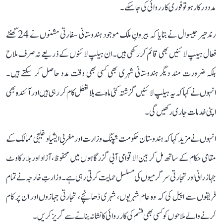
مدد درکار ہو تو فوری کارروائی کی جا سکے۔
رندھیر جیسوال نے بتایا کہ بیرونِ ملک موجود ہندوستانی سفارتی مشنوں نے 24 گھنٹے
فعال ہیلپ لائنیں بھی قائم کر رکھی ہیں۔ ان ہیلپ لائنوں کے ذریعے نہ صرف ملاح
بلکہ ضرورت مند دیگر ہندوستانی شہری بھی کسی بھی وقت مدد حاصل کر سکتے ہیں۔
انہوں نے کہا کہ یہ ہیلپ لائنیں گزشتہ کئی ماہ سے بلا تعطل کام کر رہی ہیں اور آئندہ بھی
اپنی خدمات جاری رکھیں گی۔
انہوں نے مزید کہا کہ ہندوستان حکومت شپنگ وزارت اور مغربی ایشیا و خلیجی ممالک کے
مقامی حکام کے ساتھ مل کر بین الاقوامی آبی گزرگاہوں میں محفوظ، آزاد اور بلا رکاوٹ
جہاز رانی اور تجارتی سرگرمیوں کی مسلسل حمایت کرتی رہی ہے۔ وزارتِ خارجہ نے تمام
فریقوں سے اپیل کی کہ وہ عام شہریوں، شہری ڈھانچے، تجارتی جہازوں اور ان پر کام
کرنے والے ملاحوں کو کسی بھی قسم کی کارروائی کا نشانہ بنانے سے گریز کریں۔