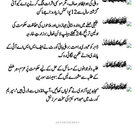
دہلی کی ہوا بظاہر صاف، مگر موسمی اثرات الگ کرنے پر اے کیو آئی
گزشتہ سال سے 12 پوائنٹس زیادہ: اجے ماکن
خلیجی خطے میں ہندوستانی جہازوں اور ملاحوں کی حفاظت حکومت کی
اولین ترجیح، 24 گھنٹے ہیلپ لائن فعال: وزارتِ خارجہ
ڈابر کو عبوری راحت: دہلی ہائی کورٹ نے ایف ایس ایس اے آئی کے
پابندی والے حکم پر لگائی روک
طلبہ و نوجوانوں کے مسائل کے حل کے لیے حکومت پُرعزم، ہر ضلع
کے طلبہ سے مشورے لیں گے: ہیمنت سورین
’مجاہدینِ آزادی نے گولیاں کھائیں، آپ انڈوں سے ڈرتی ہیں‘، سپریم
کورٹ میں مہوا موئترا کی سخت سرزنش
ADVERTISEMENT