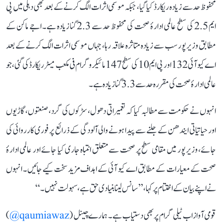
محفوظ حد سے زیادہ ریکارڈ کیا گیا، جبکہ موسمی اثرات الگ کرنے کے بعد بھی دہلی میں پی
ایم 2.5 کی سطح عالمی ادارۂ صحت کی محفوظ حد سے 2.3 گنا زیادہ ہے۔ اجے ماکن کے
مطابق وزیرپور سب سے زیادہ متاثرہ علاقہ رہا، جہاں موسمی اثرات الگ کرنے کے بعد
اے کیو آئی 132 اور پی ایم 10 کی سطح 147 مائیکروگرام فی مکعب میٹر ریکارڈ کی گئی، جو
عالمی ادارۂ صحت کی مقررہ حد سے 3.3 گنا زیادہ ہے۔
انہوں نے حکومت سے مطالبہ کیا کہ تعمیراتی دھول، سڑکوں کی گرد، صنعتوں، گاڑیوں
اور حیاتیاتی ایندھن کے جلنے سے پیدا ہونے والی آلودگی کے ذرائع پر فوری کارروائی کی
جائے، وزیرپور میں مقامی سطح پر صحت سے متعلق انتباہ جاری کیا جائے اور عالمی ادارۂ
صحت کے معیارات کے مطابق اے کیو آئی کے اہداف مزید سخت کیے جائیں۔ انہوں
نے اپنے بیان کے اختتام پر کہا، ’’سانس لینا بنیادی حق ہے، سہولت نہیں۔‘‘
قومی آواز اب ٹیلی گرام پر بھی دستیاب ہے۔ ہمارے چینل (
qaumiawaz@
)