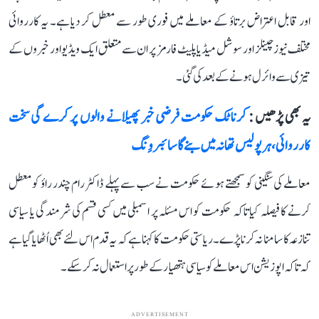
اور قابل اعتراض برتاؤ کے معاملے میں فوری طور سے معطل کر دیا ہے۔ یہ کارروائی
مختلف نیوز چینلز اور سوشل میڈیا پلیٹ فارمز پر ان سے متعلق ایک ویڈیو اور خبروں کے
تیزی سے وائرل ہونے کے بعد کی گئی۔
یہ بھی پڑھیں :
کرناٹک حکومت فرضی خبر پھیلانے والوں پر کرے گی سخت
کارروائی، ہر پولیس تھانہ میں بنے گا سائبر وِنگ
معاملے کی سنگینی کو سمجھتے ہوئے حکومت نے سب سے پہلے ڈاکٹر رام چندر راؤ کو معطل
کرنے کا فیصلہ کیا تاکہ حکومت کو اس مسئلہ پر اسمبلی میں کسی قسم کی شرمندگی یا سیاسی
تنازعہ کا سامنا نہ کرنا پڑے۔ ریاستی حکومت کا کہنا ہے کہ یہ قدم اس لئے بھی اُٹھایا گیا ہے
کہ تاکہ اپوزیشن اس معاملے کو سیاسی ہتھیار کے طور پر استعمال نہ کرسکے۔
ADVERTISEMENT