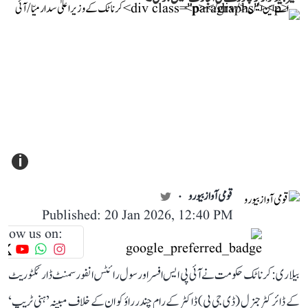
i
قومی آواز بیورو
Published: 20 Jan 2026, 12:40 PM
llow us on:
بیلاری: کرناٹک حکومت نے آئی پی ایس افسر اور سول رائٹس انفورسمنٹ ڈارئکٹوریٹ
کے ڈائرکٹر جنرل (ڈی جی پی) ڈاکٹر کے رام چندر راؤ کو ان کے خلاف مبینہ ’ہنی ٹریپ‘