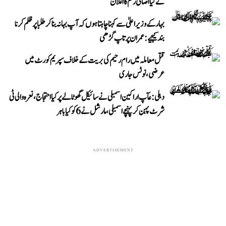
نے کیا اضافی رقم کا اعلان
بہار کے وزیر اعلیٰ سے کہنا چاہتا ہوں کہ آپ بہانہ بنا کر طلبا پر ظلم کرنا
بند کیجیے: عمران پرتاپ گڑھی
قتل معاملہ میں رام رحیم کی بریت کے خلاف سپریم کورٹ میں
عرضی، نوٹس جاری
دہلی: عآپ اراکین اسمبلی نے سائیکل گھوٹالے پر کیا احتجاج، نعرہ والی ٹی
شرٹ پہن کر پہنچے اسمبلی، مارشل نے 6 کو کیا باہر
ADVERTISEMENT