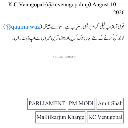
August 10,
— K C Venugopal (@kcvenugopalmp)
2026
قومی آواز اب ٹیلی گرام پر بھی دستیاب ہے۔ ہمارے چینل (
qaumiawaz@
)
کو جوائن کرنے کے لئے یہاں کلک کریں اور تازہ ترین خبروں سے اپ ڈیٹ رہیں۔
ADVERTISEMENT
PARLIAMENT
PM MODI
Amit Shah
Mallilkarjun Kharge
KC Venugopal