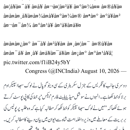
à¤¦à¥à¤¨à¥ à¤à¥ à¤¬à¤¦à¤²à¥ à¤°à¤¾à¤¤ à¤®à¥à¤
à¤à¤à¤¸à¥à¤à¤¾à¤à¥à¤°à¤¾à¤® à¤ªà¤° à¤°à¥à¤²
à¤¬à¤¨à¤¾ à¤°à¤¹à¥ à¤¹à¥à¤à¥¤
à¤à¤à¤¿à¤° à¤¯à¥ à¤²à¥à¤ à¤¸à¤¦à¤¨ à¤®à¥à¤
à¤à¤¨à¥ à¤¸à¥ à¤à¥à¤¯à¥à¤ à¤¡à¤° à¤°à¤¹à¥â¦
pic.twitter.com/f1iB24y5bY
August 10, 2026
— Congress (@INCIndia)
دوسری جانب کانگریس کے جنرل سکریٹری کے سی وینوگوپال نے لوک سبھا اسپیکر اوم
برلا کو خط لکھا ہے۔ انہوں نے سوشل میڈیا پلیٹ فارم ’ایکس‘ پر خط کی کاپی پوسٹ کرتے
ہوئے لکھا کہ ’’میں نے لوک سبھا اسپیکر کو خط لکھ کر مطالبہ کیا ہے کہ وہ طلبہ پر پولیس کی
بربریت کے معاملے میں وزیر داخلہ امت شاہ سے ایوان میں بیان دینے کا مطالبہ کریں۔