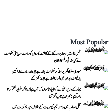
Most Popular
تمل ناڈو میں دھان اور گنے کے کاشت کاروں کو راحت، ریاستی حکومت
نے کیا اضافی رقم کا اعلان
مودی-شاہ گھر پر بیٹھ کر حکومت چلا رہے ہیں اور ہمارے اراکین
پارلیمنٹ ایوان میں آواز اٹھا رہے ہیں: کھڑگے
بہار کے وزیر اعلیٰ سے کہنا چاہتا ہوں کہ آپ بہانہ بنا کر طلبا پر ظلم کرنا
بند کیجیے: عمران پرتاپ گڑھی
قتل معاملہ میں رام رحیم کی بریت کے خلاف سپریم کورٹ میں