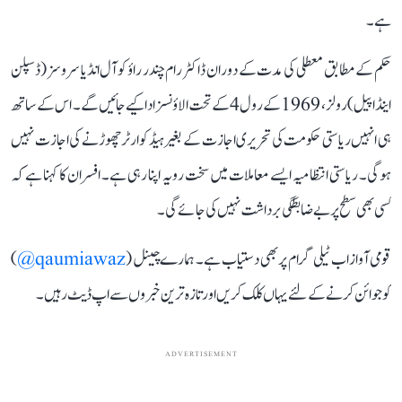
ہے۔
حکم کے مطابق معطلی کی مدت کے دوران ڈاکٹر رام چندر راؤ کو آل انڈیا سروسز (ڈسپلن
اینڈ اپیل) رولز، 1969 کے رول 4 کے تحت الاؤنسز ادا کیے جائیں گے۔ اس کے ساتھ
ہی انہیں ریاستی حکومت کی تحریری اجازت کے بغیر ہیڈ کوارٹر چھوڑنے کی اجازت نہیں
ہوگی۔ ریاستی انتظامیہ ایسے معاملات میں سخت رویہ اپنا رہی ہے۔ افسران کا کہنا ہے کہ
کسی بھی سطح پر بے ضابطگی برداشت نہیں کی جائے گی۔
قومی آواز اب ٹیلی گرام پر بھی دستیاب ہے۔ ہمارے چینل (
qaumiawaz@
)
کو جوائن کرنے کے لئے یہاں کلک کریں اور تازہ ترین خبروں سے اپ ڈیٹ رہیں۔
ADVERTISEMENT