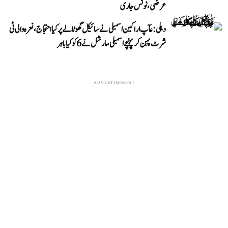
عرضی، نوٹس جاری
دہلی: عآپ اراکین اسمبلی نے سائیکل گھوٹالے پر کیا احتجاج، نعرہ والی ٹی
شرٹ پہن کر پہنچے اسمبلی، مارشل نے 6 کو کیا باہر
ADVERTISEMENT