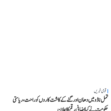
قومی خبریں
تمل ناڈو میں دھان اور گنے کے کاشت کاروں کو راحت، ریاستی
حکومت نے کیا اضافی رقم کا اعلان