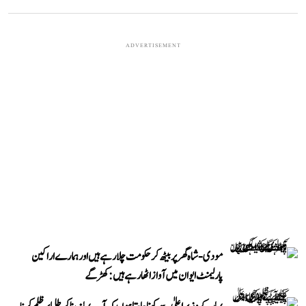
ADVERTISEMENT
مودی-شاہ گھر پر بیٹھ کر حکومت چلا رہے ہیں اور ہمارے اراکین
پارلیمنٹ ایوان میں آواز اٹھا رہے ہیں: کھڑگے