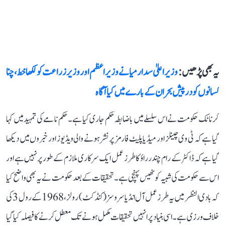
یہ بھی پڑھیں :
وزیراعلیٰ سدارمیا نے وزیراعظم اور وزیر زراعت کو لکھا خط ، چنا
کسانوں کو درپیش بحران کے بارے میں کیا آگاہ
کرناٹک حکومت نے اس سلسلے میں باضابطہ حکم جاری کیا ہے۔ حکم نامے کی تمہید میں کہا
گیا ہے کہ ٹی وی چینلز اور میڈیا پلیٹ فارمز پر نشر ہونے والی ویڈیوز اور خبروں میں دیکھا
گیا ہے کہ ڈاکٹر کے رام چندر راؤ کا طرز عمل ایک سرکاری ملازم کے طور پرنہیں ہے اور
اس سے حکومت کی شبیہ کو ٹھیس پہنچی ہے۔ تحقیقات کے بعد حکومت نے یہ بھی واضح کیا
کہ بادی النظر میں یہ طرز عمل آل انڈیا سروسز (کنڈکٹ) رولز، 1968 کے رول 3 کی
خلاف ورزی ہے۔ اسی بنیاد پر انہیں تحقیقات مکمل ہونے تک معطل کرنے کا فیصلہ کیا گیا