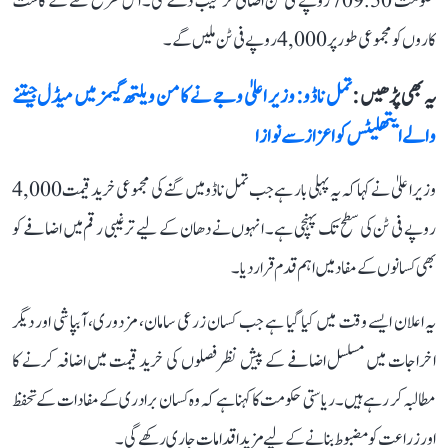
حکومت 709.50 روپے فی ٹن اضافی ترغیب دے گی۔ اس طرح گنے کے کاشت
کاروں کو مجموعی طور پر 4,000 روپے فی ٹن ملیں گے۔
یہ بھی پڑھیں :
تمل ناڈو: وزیر اعلیٰ وجے نے کامن ویلتھ گیمز میں میڈل جیتنے
والے ایتھلیٹس کو اعزاز سے نوازا
وزیر اعلیٰ نے کہا کہ یہ پہلی بار ہے جب تمل ناڈو میں گنے کی مجموعی خرید قیمت 4,000
روپے فی ٹن کی سطح تک پہنچی ہے۔ انہوں نے دھان کے لیے ترغیبی رقم میں اضافے کو
بھی کسانوں کے مفاد میں اہم قدم قرار دیا۔
یہ اعلان ایسے وقت میں کیا گیا ہے جب کسان زرعی سامان، مزدوری، آبپاشی اور دیگر
اخراجات میں مسلسل اضافے کے پیش نظر فصلوں کی خرید قیمت میں اضافہ کرنے کا
مطالبہ کر رہے ہیں۔ ریاستی حکومت کا کہنا ہے کہ وہ کسان برادری کے مفادات کے تحفظ
اور زراعت کو مضبوط بنانے کے لیے مزید اقدامات جاری رکھے گی۔