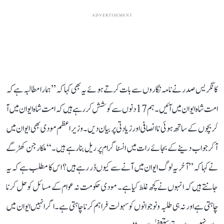
ADVERTISEMENT
کانگریس صدر نے نامہ نگاروں سے بات کرتے ہوئے یہ بھی کہا کہ ’’ہمارا مطالبہ ہے کہ
امت شاہ ایوان میں آئیں۔ ہم 17 دنوں سے کوشش کر رہے ہیں کہ امت شاہ ایوان میں آ
کر بچوں کے ساتھ ہوئی ناانصافی اور زیادتی پر بیان دیں۔ وزیر اعظم مودی بھی ایوان میں
آ کر جواب دینے کے بجائے رات میں انسٹاگرام پر ریل بنا رہے ہیں۔‘‘ ملکارجن کھڑگے
نے کہا کہ ’’آخر یہ لوگ ایوان میں آنے سے کیوں ڈر رہے ہیں؟ اس کا مطلب ہے کہ یہ
جانتے ہیں کہ انہوں نے کچھ غلط کیا ہے۔ مودی حکومت نہ عوام کے مسائل کو حل کرنا
چاہتی ہے اور نہ ہی طلبہ و نوجوانوں کو سہولت فراہم کرنا چاہتی ہے۔ اگر انہیں ایوان میں