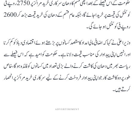
حکومت کے اس فیصلے کے بعد اچھی قسم کا دھان سرکاری خرید مراکز پر 2750 روپے فی
کوئنٹل کی قیمت پر خریدا جائے گا، جبکہ عام قسم کے دھان کی خرید قیمت بڑھ کر 2600
روپے فی کوئنٹل ہو جائے گی۔
وزیر اعلیٰ نے کہا کہ اضافی مالی امداد کا مقصد کسانوں پر بڑھتے ہوئے اقتصادی دباؤ کو کم کرنا
اور انہیں اپنی پیداوار کی مناسب قیمت دلانا ہے۔ حکومت کو امید ہے کہ اس فیصلے سے
ریاست بھر میں دھان کی کاشت کرنے والے بڑی تعداد میں کسانوں کو فائدہ ہوگا، خاص
طور پر وہ کاشت کار جو اپنی پیداوار فروخت کرنے کے لیے سرکاری خرید مراکز پر انحصار
کرتے ہیں۔
ADVERTISEMENT