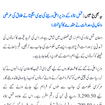
یہ بھی پڑھیں :
تمل ناڈو کے وزیر اعلیٰ وجئے کی بیوی سنگیتا نے طلاق کی عرضی
واپس لی، عدالت نے مقدمے کا کیا نمٹارا
دھان تمل ناڈو کی اہم زرعی فصلوں میں شامل ہے اور اس کی خرید قیمت کا کسانوں کی
آمدنی پر براہ راست اثر پڑتا ہے۔ ایسے میں حکومت کی جانب سے ترغیبی رقم بڑھانے کے
فیصلے کو کسانوں کے لیے اہم راحت کے طور پر دیکھا جا رہا ہے۔
وزیر اعلیٰ نے گنے کے کاشت کاروں کے لیے بھی بڑی ترغیب کا اعلان کیا۔ انہوں نے کہا
کہ ریاست کی چینی ملوں کو گنا فروخت کرنے والے کسانوں کو اب زیادہ مالی فائدہ ملے گا۔
مرکزی حکومت کی جانب سے ملوں کو فراہم کیے جانے والے گنے کے
لیے 3,290.50 روپے فی ٹن کی رقم مقرر ہے۔ اس کے علاوہ تمل ناڈو