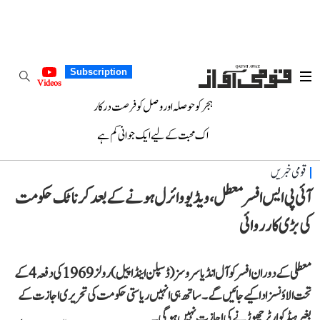
Subscription
Videos
ہجر کو حوصلہ اور وصل کو فرصت درکار
اک محبت کے لیے ایک جوانی کم ہے
قومی خبریں
آئی پی ایس افسر معطل، ویڈیو وائرل ہونے کے بعد کرناٹک حکومت
کی بڑی کارروائی
معطلی کے دوران افسر کو آل انڈیا سروسز (ڈسپلن اینڈ اپیل) رولز1969 کی دفعہ 4 کے
تحت الاؤنسز ادا کیے جائیں گے۔ ساتھ ہی انہیں ریاستی حکومت کی تحریری اجازت کے
بغیر ہیڈ کوارٹر چھوڑنے کی اجازت نہیں ہوگی۔