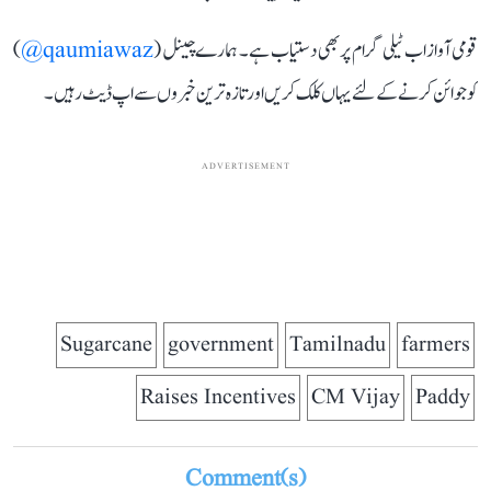
قومی آواز اب ٹیلی گرام پر بھی دستیاب ہے۔ ہمارے چینل (
qaumiawaz@
)
کو جوائن کرنے کے لئے یہاں کلک کریں اور تازہ ترین خبروں سے اپ ڈیٹ رہیں۔
ADVERTISEMENT
Sugarcane
government
Tamilnadu
farmers
Raises Incentives
CM Vijay
Paddy
Comment(s)