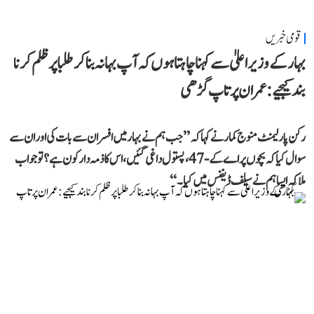
قومی خبریں
بہار کے وزیر اعلیٰ سے کہنا چاہتا ہوں کہ آپ بہانہ بنا کر طلبا پر ظلم کرنا
بند کیجیے: عمران پرتاپ گڑھی
رکن پارلیمنٹ منوج کمار نے کہا کہ ’’جب ہم نے بہار میں افسران سے بات کی اور ان سے
سوال کیا کہ بچوں پر اے کے-47، پستول داغی گئیں، اس کا ذمہ دار کون ہے؟ تو جواب
ملا کہ ایسا ہم نے سیلف ڈیفنس میں کیا۔‘‘