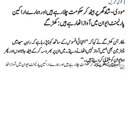
قومی خبریں
مودی-شاہ گھر پر بیٹھ کر حکومت چلا رہے ہیں اور ہمارے اراکین
پارلیمنٹ ایوان میں آواز اٹھا رہے ہیں: کھڑگے
ملکارجن کھڑگے نے کہا کہ ’’انتہائی افسوس کے ساتھ کہنا پڑ رہا ہے کہ راجیہ سبھا میں
چیئرمین بھی ہمیں آواز نہیں اٹھانے دیتے۔ میں ان پر بھروسہ کر کے بیٹھ جاتا ہوں اور پھر
وہ ایوان کو ملتوی کر دیتے ہیں۔‘‘