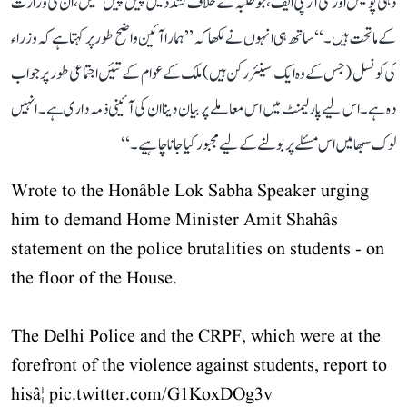
دہلی پولیس اور سی آر پی ایف، جو طلبہ کے خلاف تشدد میں پیش پیش تھیں، ان کی وزارت
کے ماتحت ہیں۔‘‘ ساتھ ہی انہوں نے لکھا کہ ’’ہمارا آئین واضح طور پر کہتا ہے کہ وزراء
کی کونسل (جس کے وہ ایک سینئر رکن ہیں) ملک کے عوام کے تئیں اجتماعی طور پر جواب
دہ ہے۔ اس لیے پارلیمنٹ میں اس معاملے پر بیان دینا ان کی آئینی ذمہ داری ہے۔ انہیں
لوک سبھا میں اس مسئلے پر بولنے کے لیے مجبور کیا جانا چاہیے۔‘‘
Wrote to the Honâble Lok Sabha Speaker urging
him to demand Home Minister Amit Shahâs
statement on the police brutalities on students - on
the floor of the House.
The Delhi Police and the CRPF, which were at the
forefront of the violence against students, report to
hisâ¦
pic.twitter.com/G1KoxDOg3v