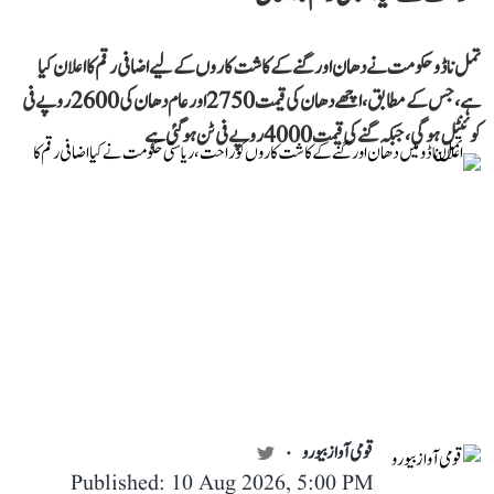
تمل ناڈو حکومت نے دھان اور گنے کے کاشت کاروں کے لیے اضافی رقم کا اعلان کیا
ہے، جس کے مطابق، اچھے دھان کی قیمت 2750 اور عام دھان کی 2600 روپے فی
کوئنٹل ہوگی، جبکہ گنے کی قیمت 4000 روپے فی ٹن ہو گئی ہے
قومی آواز بیورو
Published: 10 Aug 2026, 5:00 PM