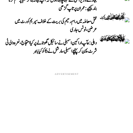
بہار کے وزیر اعلیٰ سے کہنا چاہتا ہوں کہ آپ بہانہ بنا کر طلبا پر ظلم کرنا
بند کیجیے: عمران پرتاپ گڑھی
قتل معاملہ میں رام رحیم کی بریت کے خلاف سپریم کورٹ میں
عرضی، نوٹس جاری
دہلی: عآپ اراکین اسمبلی نے سائیکل گھوٹالے پر کیا احتجاج، نعرہ والی ٹی
شرٹ پہن کر پہنچے اسمبلی، مارشل نے 6 کو کیا باہر
ADVERTISEMENT