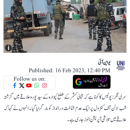
i
یو این آئی
Published: 16 Feb 2023, 12:40 PM
Follow us on:
سری نگر: پولیس کا کہنا ہے کہ شمالی کشمر کے ضلع کپوارہ کے سید پورہ علاقے میں گزشتہ
شب لائن آف کنٹرول پر ایک عدم شناخت در انداز کو مار گرایا گیا۔ انہوں نے کہا کہ
علاقے میں تلاشی آپریشن ہنوز جاری ہے۔