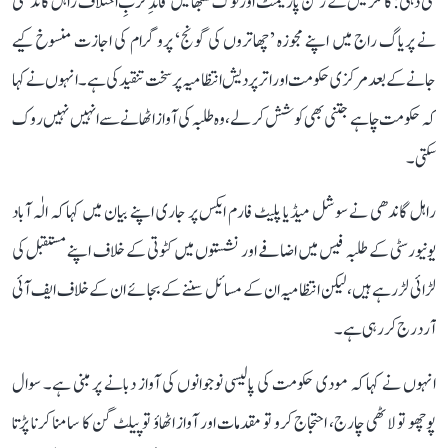
نئی دہلی: کانگریس کے رکن پارلیمنٹ اور لوک سبھا میں قائدِ حزبِ اختلاف راہل گاندھی
نے پریاگ راج میں اپنے مجوزہ ’چھاتروں کی گونج‘ پروگرام کی اجازت منسوخ کیے
جانے کے بعد مرکزی حکومت اور اتر پردیش انتظامیہ پر سخت تنقید کی ہے۔ انہوں نے کہا
کہ حکومت چاہے جتنی بھی کوشش کر لے، وہ طلبہ کی آواز اٹھانے سے انہیں نہیں روک
سکتی۔
راہل گاندھی نے سوشل میڈیا پلیٹ فارم ایکس پر جاری اپنے بیان میں کہا کہ الٰہ آباد
یونیورسٹی کے طلبہ فیس میں اضافے اور نشستوں میں کٹوتی کے خلاف اپنے مستقبل کی
لڑائی لڑ رہے ہیں، لیکن انتظامیہ ان کے مسائل سننے کے بجائے ان کے خلاف ایف آئی
آر درج کر رہی ہے۔
انہوں نے کہا کہ مودی حکومت کی پالیسی نوجوانوں کی آواز دبانے پر مبنی ہے۔ سوال
پوچھو تو لاٹھی چارج، احتجاج کرو تو مقدمات اور آواز اٹھاؤ تو پیلٹ گن کا سامنا کرنا پڑتا