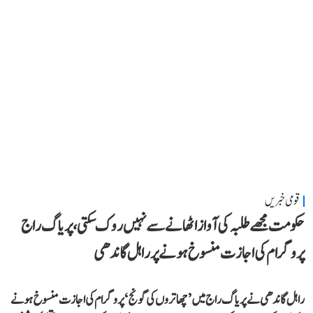
قومی خبریں
حکومت مجھے طلبہ کی آواز اٹھانے سے نہیں روک سکتی، پریاگ راج
پروگرام کی اجازت منسوخ ہونے پر راہل گاندھی
راہل گاندھی نے پریاگ راج میں ’چھاتروں کی گونج‘ پروگرام کی اجازت منسوخ ہونے