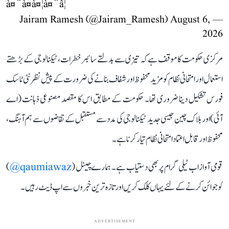
à¤¨à¤à¤¦à¤¨â¦
August 6,
— Jairam Ramesh (@Jairam_Ramesh)
2026
مرکزی حکومت کا موقف ہے کہ تیزی سے بدلتے سائبر خطرات، ٹیکنالوجی کے بڑھتے
استعمال اور امتحانی نظام کو مزید محفوظ اور شفاف بنانے کی ضرورت کے پیش نظر نئی ٹاسک
فورس تشکیل دینا ضروری تھا۔ حکومت کے مطابق اس کا مقصد مصنوعی ذہانت (اے
آئی) اور بلاک چین جیسی جدید ٹیکنالوجی کی مدد سے مستقبل کے تقاضوں سے ہم آہنگ،
محفوظ اور قابل اعتماد امتحانی نظام تیار کرنا ہے۔
قومی آواز اب ٹیلی گرام پر بھی دستیاب ہے۔ ہمارے چینل (
qaumiawaz@
)
کو جوائن کرنے کے لئے یہاں کلک کریں اور تازہ ترین خبروں سے اپ ڈیٹ رہیں۔
ADVERTISEMENT