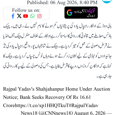
Published: 06 Aug 2026, 8:40 PM
Follow us on:
بالی ووڈ کے اداکار راجپال یادو کی پریشانیاں کم ہونے کا نام نہیں لے رہی ہیں۔ چیک
باؤنس معاملے میں قانونی کارروائی کا سامنا کر رہے اداکار کے خلاف سنٹرل بینک آف انڈیا
نے قرض وصولی کے عمل کو تیز کر دیا ہے۔ بینک نے شاہجہاں پور واقع راجپال یادو کی 2
جائیدادوں کو نیلامی کے لیے نشان زد کرتے ہوئے وہاں نوٹس چسپاں کر دیا ہے۔ بینک کا
کہنا ہے کہ اداکار پر کروڑوں روپے کا قرض بقایا ہے، جس کی وصولی کے لیے یہ کارروائی کی
جا رہی ہے۔
Rajpal Yadav's Shahjahanpur Home Under Auction
Notice; Bank Seeks Recovery Of Rs 16.61
Crore
https://t.co/xp1HHQTkuT
#RajpalYadav
August 6, 2026
— News18 (@CNNnews18)