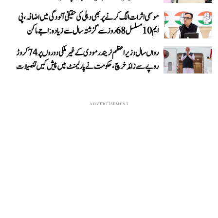
موسمی اثرات الگ کرنے پر بھی دہلی کی حقیقی آلودگی میں اضافہ، پی
ایم 10 مسلسل 68 روز سے گزشتہ سال سے زیادہ: اجے ماکن
رواں سال وزیر اعظم نریندر مودی کے غیر ملکی دوروں پر 74 کروڑ
روپے سے زائد خرچ، حکومت نے پارلیمنٹ میں پیش کیں تفصیلات
ADVERTISEMENT