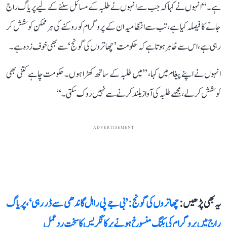
ہے۔‘‘ انہوں نے کہا کہ جب سے انہوں نے طلبہ کے مسائل سننے کے لیے پریاگ راج
جانے کا فیصلہ کیا ہے، تب سے انتظامیہ ان کے پروگرام کو روکنے کی ہر ممکن کوشش کر
رہی ہے، اس سے ظاہر ہوتا ہے کہ حکومت ’چھاتروں کی گونج‘ سے بھی خوف زدہ ہے۔
انہوں نے اپنے پیغام میں کہا، ’’میں طلبہ کے ساتھ کھڑا ہوں۔ حکومت چاہے کتنی بھی
کوشش کر لے، مجھے طلبہ کی آواز بلند کرنے سے نہیں روک سکتی۔‘‘
ADVERTISEMENT
یہ بھی پڑھیں :
چھاتروں کی گونج: ’بی جے پی راہل گاندھی سے ڈر رہی‘، پریاگ
راج میں پروگرام کی بکنگ منسوخ ہونے پر کانگریس کا سخت ردعمل