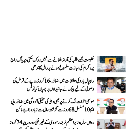
حکومت مجھے طلبہ کی آواز اٹھانے سے نہیں روک سکتی، پریاگ راج
پروگرام کی اجازت منسوخ ہونے پر راہل گاندھی
راجپال یادو کی مشکلات میں اضافہ، 16 کروڑ روپے کے قرض کی
وصولی کے لیے بینک نے جائیداوں پر چسپاں کیا نوٹس
موسمی اثرات الگ کرنے پر بھی دہلی کی حقیقی آلودگی میں اضافہ، پی
ایم 10 مسلسل 68 روز سے گزشتہ سال سے زیادہ: اجے ماکن
رواں سال وزیر اعظم نریندر مودی کے غیر ملکی دوروں پر 74 کروڑ