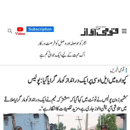
Subscription
Videos
ہجر کو حوصلہ اور وصل کو فرصت درکار
اک محبت کے لیے ایک جوانی کم ہے
قومی خبریں
کپوارہ میں ایل او سی پر ایک در انداز کو مار گرایا گیا: پولیس
کشمیر زون پولیس نے ٹوئٹ میں کہا گیا کہ ’مشترکہ ٹیم نے ایک در انداز کو مار گرایا علاقے
میں تلاشی آپریشن ہنوز جاری ہے، مزید تفصیلات کا انتظار ہے‘۔