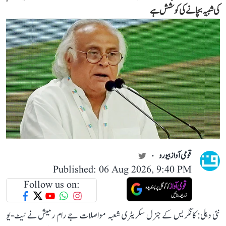
کی شبیہ بچانے کی کوشش ہے
قومی آواز بیورو
Published: 06 Aug 2026, 9:40 PM
Follow us on:
نئی دہلی: کانگریس کے جنرل سکریٹری شعبہ مواصلات جے رام رمیش نے نیٹ-یو