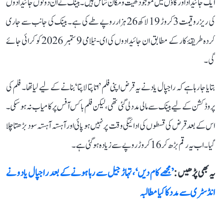
ایک جائیداد اور گاؤں میں موجود کھیت و مکان شامل ہیں۔ بینک نے ان دونوں جائیدادوں
کی ریزرو قیمت 3 کروڑ 19 لاکھ 26 ہزار روپے طے کی ہے۔ بینک کی جانب سے جاری
کردہ طریقۂ کار کے مطابق ان جائیدادوں کی ای-نیلامی 9 ستمبر 2026 کو کرائی جائے
گی۔
بتایا جا رہا ہے کہ راجپال یاد نے یہ قرض اپنی فلم ’اتا پتا لاپتا‘ بنانے کے لیے لیا تھا۔ فلم کی
پروڈکشن کے لیے بینک سے مالی مدد لی گئی تھی، لیکن فلم باکس آفس پر کامیاب نہ ہو سکی۔
اس کے بعد قرض کی قسطوں کی ادائیگی وقت پر نہیں ہو پائی اور آہستہ آہستہ سود بڑھتا چلا
گیا۔ اب یہ رقم بڑھ کر 16 کروڑ روپے سے زیادہ ہو گئی ہے۔
یہ بھی پڑھیں :
’مجھے کام دیں‘، تہاڑ جیل سے رہا ہونے کے بعد راجپال یادو نے
انڈسٹری سے مدد کا کیا مطالبہ