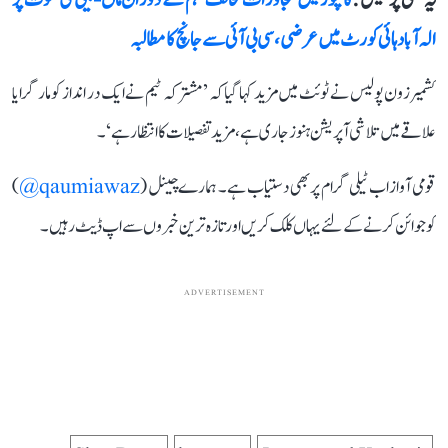
الہ آباد ہائی کورٹ میں عرضی، سی بی آئی سے جانچ کا مطالبہ
کشمیر زون پولیس نے ٹوئٹ میں مزید کہا گیا کہ ’مشترکہ ٹیم نے ایک در انداز کو مار گرایا
علاقے میں تلاشی آپریشن ہنوز جاری ہے، مزید تفصیلات کا انتظار ہے‘۔
قومی آواز اب ٹیلی گرام پر بھی دستیاب ہے۔ ہمارے چینل (
qaumiawaz@
)
کو جوائن کرنے کے لئے یہاں کلک کریں اور تازہ ترین خبروں سے اپ ڈیٹ رہیں۔
ADVERTISEMENT