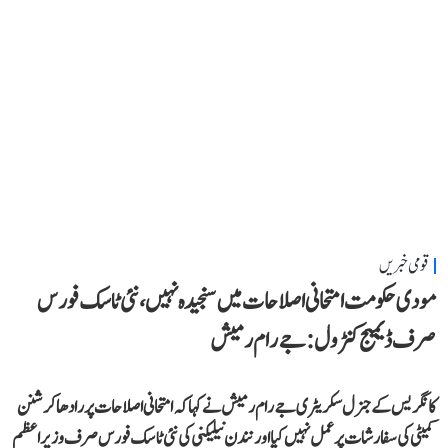
قومی خبریں
مودی حکومت امتحانی اصلاحات میں سنجیدہ نہیں، نئی ٹاسک فورس
صرف ڈیمیج کنٹرول: جے رام رمیش
کانگریس کے جنرل سکریٹری جے رام رمیش نے کہا کہ امتحانی اصلاحات پر رادھاکرشنن
کمیٹی کی سفارشات پر عمل نہیں کیا اور نندن نیلیکنی کی نئی ٹاسک فورس صرف وزیر اعظم