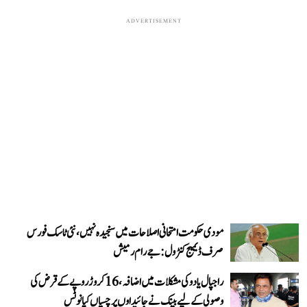
ADVERTISEMENT
مودی حکومت امتحانی اصلاحات میں سنجیدہ نہیں، نئی ٹاسک فورس
صرف ڈیمیج کنٹرول: جے رام رمیش
راجپال یادو کی مشکلات میں اضافہ، 16 کروڑ روپے کے قرض کی
وصولی کے لیے بینک نے جائیداوں پر چسپاں کیا نوٹس