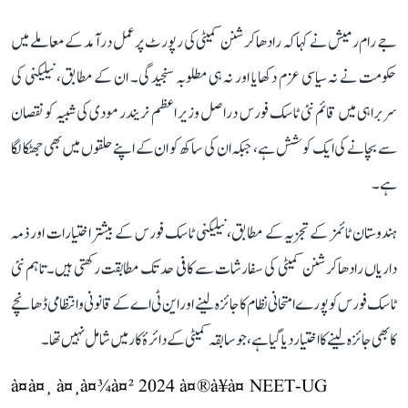
جے رام رمیش نے کہا کہ رادھاکرشنن کمیٹی کی رپورٹ پر عمل درآمد کے معاملے میں
حکومت نے نہ سیاسی عزم دکھایا اور نہ ہی مطلوبہ سنجیدگی۔ ان کے مطابق، نیلیکنی کی
سربراہی میں قائم نئی ٹاسک فورس دراصل وزیر اعظم نریندر مودی کی شبیہ کو نقصان
سے بچانے کی ایک کوشش ہے، جبکہ ان کی ساکھ کو ان کے اپنے حلقوں میں بھی جھٹکا لگا
ہے۔
ہندوستان ٹائمز کے تجزیہ کے مطابق، نیلیکنی ٹاسک فورس کے بیشتر اختیارات اور ذمہ
داریاں رادھاکرشنن کمیٹی کی سفارشات سے کافی حد تک مطابقت رکھتی ہیں۔ تاہم نئی
ٹاسک فورس کو پورے امتحانی نظام کا جائزہ لینے اور این ٹی اے کے قانونی و انتظامی ڈھانچے
کا بھی جائزہ لینے کا اختیار دیا گیا ہے، جو سابقہ کمیٹی کے دائرۂ کار میں شامل نہیں تھا۔
à¤à¤¸ à¤¸à¤¾à¤² 2024 à¤®à¥à¤ NEET-UG