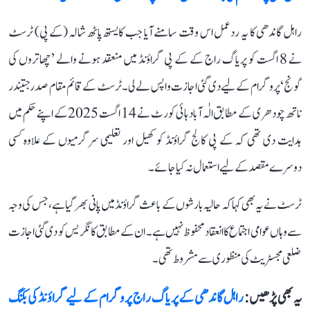
راہل گاندھی کا یہ ردعمل اس وقت سامنے آیا جب کایستھ پاٹھ شالہ (کے پی) ٹرسٹ
نے 8 اگست کو پریاگ راج کے کے پی گراؤنڈ میں منعقد ہونے والے ’چھاتروں کی
گونج‘ پروگرام کے لیے دی گئی اجازت واپس لے لی۔ ٹرسٹ کے قائم مقام صدر جتیندر
ناتھ چودھری کے مطابق الٰہ آباد ہائی کورٹ نے 14 اگست 2025 کے اپنے حکم میں
ہدایت دی تھی کہ کے پی کالج گراؤنڈ کو کھیل اور تعلیمی سرگرمیوں کے علاوہ کسی
دوسرے مقصد کے لیے استعمال نہ کیا جائے۔
ٹرسٹ نے یہ بھی کہا کہ حالیہ بارشوں کے باعث گراؤنڈ میں پانی بھر گیا ہے، جس کی وجہ
سے وہاں عوامی اجتماع کا انعقاد محفوظ نہیں ہے۔ ان کے مطابق کانگریس کو دی گئی اجازت
ضلعی مجسٹریٹ کی منظوری سے مشروط تھی۔
یہ بھی پڑھیں :
راہل گاندھی کے پریاگ راج پروگرام کے لیے گراؤنڈ کی بکنگ