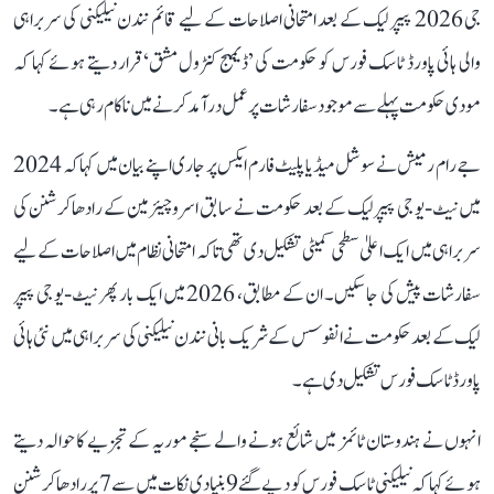
جی 2026 پیپر لیک کے بعد امتحانی اصلاحات کے لیے قائم نندن نیلیکنی کی سربراہی
والی ہائی پاورڈ ٹاسک فورس کو حکومت کی ’ڈیمیج کنٹرول مشق‘ قرار دیتے ہوئے کہا کہ
مودی حکومت پہلے سے موجود سفارشات پر عمل درآمد کرنے میں ناکام رہی ہے۔
جے رام رمیش نے سوشل میڈیا پلیٹ فارم ایکس پر جاری اپنے بیان میں کہا کہ 2024
میں نیٹ-یو جی پیپر لیک کے بعد حکومت نے سابق اسرو چیئرمین کے رادھاکرشنن کی
سربراہی میں ایک اعلیٰ سطحی کمیٹی تشکیل دی تھی تاکہ امتحانی نظام میں اصلاحات کے لیے
سفارشات پیش کی جا سکیں۔ ان کے مطابق، 2026 میں ایک بار پھر نیٹ-یو جی پیپر
لیک کے بعد حکومت نے انفوسس کے شریک بانی نندن نیلیکنی کی سربراہی میں نئی ہائی
پاورڈ ٹاسک فورس تشکیل دی ہے۔
انہوں نے ہندوستان ٹائمز میں شائع ہونے والے سنجے موریہ کے تجزیے کا حوالہ دیتے
ہوئے کہا کہ نیلیکنی ٹاسک فورس کو دیے گئے 9 بنیادی نکات میں سے 7 پر رادھاکرشنن