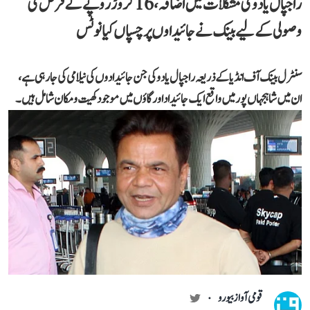
راجپال یادو کی مشکلات میں اضافہ، 16 کروڑ روپے کے قرض کی
وصولی کے لیے بینک نے جائیداوں پر چسپاں کیا نوٹس
سنٹرل بینک آف انڈیا کے ذریعہ راجپال یادو کی جن جائیدادوں کی نیلامی کی جا رہی ہے،
ان میں شاہجہاں پور میں واقع ایک جائیداد اور گاؤں میں موجود کھیت و مکان شامل ہیں۔
قومی آواز بیورو