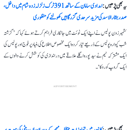
یہ بھی پڑھیں :
امدادی سامان کے ساتھ 391 ٹرک زلزلہ زدہ شام میں داخل،
صدر بشار الاسد کی مزید سرحدی گزرگاہیں کھولنے کو منظوری
کشمیر زون پولیس نے اپنے ایک ٹوئٹ میں جانکاری فراہم کرتے ہوئے کہا کہ ’گزشتہ
شب کپوارہ پولیس کے ذریعے تیار کردہ ایک مخصوص اطلاع کی بنیاد پر فوج اور پولیس کی
ایک مشترکہ ٹیم نے سید پورہ اگلے علاقے میں در اندازی کی کوشش کرنے والوں کے
ایک گروپ کو روکا‘۔
ADVERTISEMENT
یہ بھی پڑھیں :
کانپور میں تجاوزات مخالف مہم کے دوران ماں-بیٹی کی موت پر