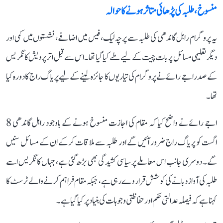
منسوخ، طلبہ کی پڑھائی متاثر ہونے کا حوالہ
یہ پروگرام راہل گاندھی کی طلبہ سے پرچہ لیک، فیس میں اضافے، نشستوں میں کمی اور
دیگر تعلیمی مسائل پر بات چیت کے لیے طے کیا گیا تھا۔ اس سے قبل اتر پردیش کانگریس
کے صدر اجے رائے نے پروگرام کی تیاریوں کا جائزہ لینے کے لیے پریاگ راج کا دورہ کیا
تھا۔
اجے رائے نے واضح کیا کہ مقام کی اجازت منسوخ ہونے کے باوجود راہل گاندھی 8
اگست کو پریاگ راج ضرور آئیں گے اور طلبہ سے ملاقات کرکے ان کے مسائل سنیں
گے۔ دوسری جانب اس معاملے پر سیاسی کشیدگی بھی بڑھ گئی ہے، جہاں کانگریس اسے
طلبہ کی آواز دبانے کی کوشش قرار دے رہی ہے، جبکہ مقام فراہم کرنے والے ٹرسٹ کا
کہنا ہے کہ فیصلہ عدالتی حکم اور حفاظتی وجوہات کی بنیاد پر کیا گیا ہے۔