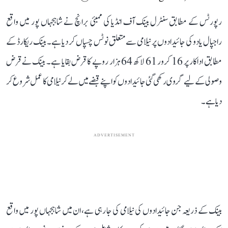
رپورٹس کے مطابق سنٹرل بینک آف انڈیا کی ممبئی برانچ نے شاہجہاں پور میں واقع
راجپال یادو کی جائیدادوں پر نیلامی سے متعلق نوٹس چسپاں کر دیا ہے۔ بینک ریکارڈ کے
مطابق اداکار پر 16 کرور 61 لاکھ 64 ہزار روپے کا قرض بقایا ہے۔ بینک نے قرض
وصولی کے لیے گروی رکھی گئی جائیدادوں کو اپنے قبضے میں لے کر نیلامی کا عمل شروع کر
دیا ہے۔
ADVERTISEMENT
بینک کے ذریعہ جن جائیدادوں کی نیلامی کی جا رہی ہے، ان میں شاہجہاں پور میں واقع