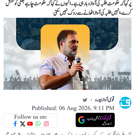
پر کہا کہ حکومت طلبہ کی آواز دبا رہی ہے۔ انہوں نے کہا کہ حکومت چاہے جتنی کوشش
کرے، انہیں طلبہ کی آواز اٹھانے سے روک نہیں سکتی
قومی آواز بیورو
Published: 06 Aug 2026, 9:11 PM
Follow us on: