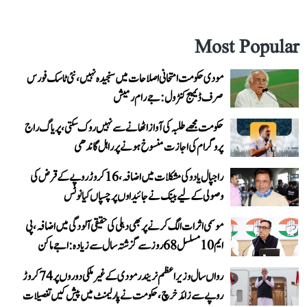
Most Popular
مودی حکومت امتحانی اصلاحات میں سنجیدہ نہیں، نئی ٹاسک فورس
صرف ڈیمیج کنٹرول: جے رام رمیش
حکومت مجھے طلبہ کی آواز اٹھانے سے نہیں روک سکتی، پریاگ راج
پروگرام کی اجازت منسوخ ہونے پر راہل گاندھی
راجپال یادو کی مشکلات میں اضافہ، 16 کروڑ روپے کے قرض کی
وصولی کے لیے بینک نے جائیداوں پر چسپاں کیا نوٹس
موسمی اثرات الگ کرنے پر بھی دہلی کی حقیقی آلودگی میں اضافہ، پی
ایم 10 مسلسل 68 روز سے گزشتہ سال سے زیادہ: اجے ماکن
رواں سال وزیر اعظم نریندر مودی کے غیر ملکی دوروں پر 74 کروڑ
روپے سے زائد خرچ، حکومت نے پارلیمنٹ میں پیش کیں تفصیلات