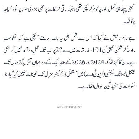
کمیٹی پہلے ہی مکمل طور پر کام کر چکی تھی، جبکہ باقی 2 نکات پر بھی جزوی طور پر غور کیا جا
چکا تھا۔
جے رام رمیش نے کہا کہ اس سے قبل بھی یہ بات سامنے آ چکی ہے کہ حکومت
رادھاکرشنن کمیٹی کی 101 سفارشات میں سے 27 پر اب تک عمل درآمد نہیں کر سکی
ہے۔ ان کا کہنا تھا کہ 2024 اور 2026 کے پیپر لیک کے درمیان تقریباً 2 سال تک
نیشنل ٹیسٹنگ ایجنسی (این ٹی اے) میں مستقل ڈائریکٹر جنرل تک تعینات نہیں کیا گیا، جو
حکومت کی سنجیدگی پر سوال اٹھاتا ہے۔
ADVERTISEMENT