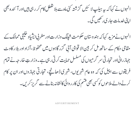
انہوں نے کہا کہ یہ ہیلپ لائنیں گزشتہ کئی ماہ سے بلا تعطل کام کر رہی ہیں اور آئندہ بھی
اپنی خدمات جاری رکھیں گی۔
انہوں نے مزید کہا کہ ہندوستان حکومت شپنگ وزارت اور مغربی ایشیا و خلیجی ممالک کے
مقامی حکام کے ساتھ مل کر بین الاقوامی آبی گزرگاہوں میں محفوظ، آزاد اور بلا رکاوٹ
جہاز رانی اور تجارتی سرگرمیوں کی مسلسل حمایت کرتی رہی ہے۔ وزارتِ خارجہ نے تمام
فریقوں سے اپیل کی کہ وہ عام شہریوں، شہری ڈھانچے، تجارتی جہازوں اور ان پر کام
کرنے والے ملاحوں کو کسی بھی قسم کی کارروائی کا نشانہ بنانے سے گریز کریں۔
ADVERTISEMENT