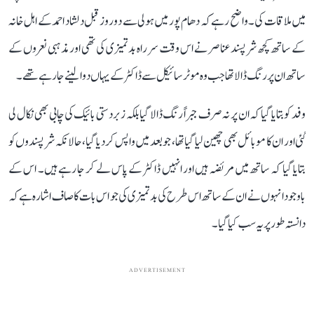
میں ملاقات کی۔ واضح رہے کہ دھام پور میں ہولی سے دو روز قبل دلشاد احمد کے اہل خانہ
کے ساتھ کچھ شرپسند عناصر نے اس وقت سر راہ بدتمیزی کی تھی اور مذہبی نعروں کے
ساتھ ان پر رنگ ڈالا تھا جب وہ موٹر سائیکل سے ڈاکٹر کے یہاں دوا لینے جا رہے تھے۔
وفد کو بتایا گیا کہ ان پر نہ صرف جبراً رنگ ڈالا گیا بلکہ زبردستی بائیک کی چابی بھی نکال لی
گئی اور ان کا موبائل بھی چھین لیا گیا تھا، جو بعد میں واپس کر دیا گیا، حالانکہ شرپسندوں کو
بتایا گیا کہ ساتھ میں مریضہ ہیں اور انہیں ڈاکٹر کے پاس لے کر جا رہے ہیں۔ اس کے
باوجود انہوں نے ان کے ساتھ اس طرح کی بدتمیزی کی جو اس بات کا صاف اشارہ ہے کہ
دانستہ طور پر یہ سب کیا گیا۔
ADVERTISEMENT