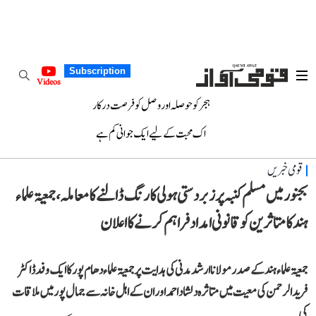
Subscription
Videos
ہجر کو حوصلہ اور وصل کو فرصت درکار
اک محبت کے لیے ایک جوانی کم ہے
قومی خبریں
بجنور میں مسلم کنبہ پر زبردستی ہولی کا رنگ ڈالنے کا معاملہ، جمعیۃ علماء
ہند کا متاثرین کو قانونی امداد فراہم کرنے کا اعلان
جمعیۃ علماء ہند کے صدر مولانا ارشد مدنی کی ہدایت پر جمعیۃ علماء دھام پور کا ایک وفد ڈاکٹر
فرید الرحمن کی معیت میں متاثرہ دلشاد احمد اور ان کے اہل خانہ سے جمال پور میں ملاقات
کی