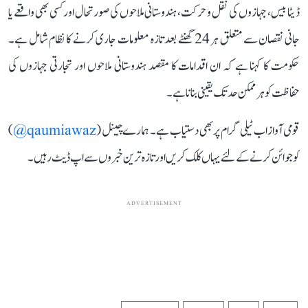
ڈیٹا بیس، جہازوں کی نقل و حرکت، ہندوستانی ملاحوں کی صورتحال اور کسی بھی واقعے یا
جانی نقصان سے متعلق ہر 24 گھنٹے بعد تازہ معلومات جاری کرنے کا نظام شامل ہے۔
حکومت کا کہنا ہے کہ ان اقدامات کا مقصد ہندوستانی ملاحوں اور تجارتی جہازوں کی
حفاظت کو ہر ممکن حد تک یقینی بنانا ہے۔
قومی آواز اب ٹیلی گرام پر بھی دستیاب ہے۔ ہمارے چینل (
qaumiawaz@
)
کو جوائن کرنے کے لئے یہاں کلک کریں اور تازہ ترین خبروں سے اپ ڈیٹ رہیں۔
ADVERTISEMENT