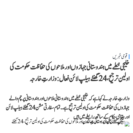
قومی خبریں
خلیجی خطے میں ہندوستانی جہازوں اور ملاحوں کی حفاظت حکومت کی
اولین ترجیح، 24 گھنٹے ہیلپ لائن فعال: وزارتِ خارجہ
وزارتِ خارجہ نے کہا ہے کہ خلیجی خطے میں ہندوستانی ملاحوں اور ہندوستانی پرچم والے
جہازوں کی حفاظت حکومت کی اولین ترجیح ہے۔ تمام سفارتی مشن 24 گھنٹے ہیلپ لائن
اور مقامی حکام کے ساتھ رابطے میں ہیں