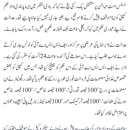
جسٹس امت مہاجن پر مشتمل یک رکنی بنچ نے کہا کہ بادی النظر میں ایسا پابندی والا حکم
کمپنی کو اپنا موقف پیش کرنے کا موقع دیے بغیر جاری نہیں کیا جانا چاہیے تھا۔ عدالت
نے اپنے عبوری حکم میں کہا کہ اگلی سماعت تک متنازعہ حکم پر عمل درآمد روک دیا جائے۔
عدالت نے ڈابر انڈیا کی عرضی پر مرکز اور ایف ایس ایس اے آئی کو نوٹس جاری کرتے
ہوئے جواب طلب کیا ہے۔ اس معاملے کی آئندہ سماعت 24 اگست کو مقرر کی گئی ہے۔
ڈابر نے ایف ایس ایس اے آئی کے اس حکم کو چیلنج کیا تھا، جس میں کمپنی کو بعض
مخصوص غذائی مصنوعات کی فروخت فوری طور پر روکنے کا حکم دیا گیا تھا۔ ریگولیٹر نے ان
مصنوعات پر درج ’100 فیصد قدرتی‘، ’100 فیصد خالص‘، ’100 فیصد خالص
ہونے کی ضمانت‘، ’100 فیصد آرگینک‘ اور ’100 فیصد ٹینڈر ناریل پانی‘ جیسے دعوؤں
پر اعتراض ظاہر کیا تھا۔
سماعت کے دوران ڈابر کی جانب سے پیش ہونے والے سینئر وکیل نے مؤقف اختیار کیا