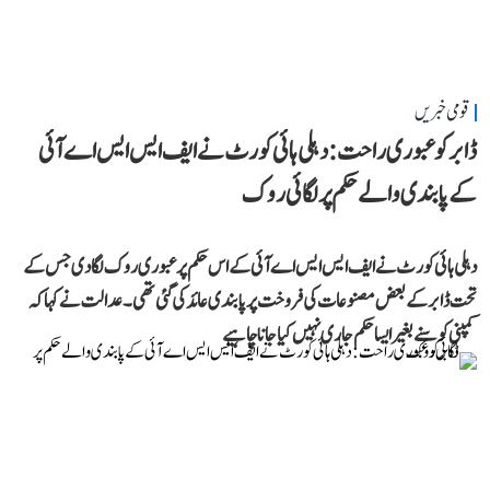
قومی خبریں
ڈابر کو عبوری راحت: دہلی ہائی کورٹ نے ایف ایس ایس اے آئی
کے پابندی والے حکم پر لگائی روک
دہلی ہائی کورٹ نے ایف ایس ایس اے آئی کے اس حکم پر عبوری روک لگا دی جس کے
تحت ڈابر کے بعض مصنوعات کی فروخت پر پابندی عائد کی گئی تھی۔ عدالت نے کہا کہ
کمپنی کو سنے بغیر ایسا حکم جاری نہیں کیا جانا چاہیے