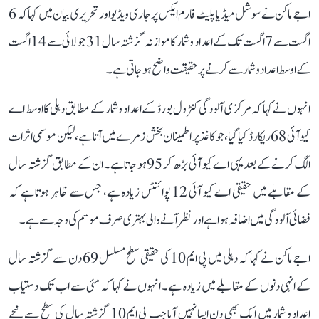
اجے ماکن نے سوشل میڈیا پلیٹ فارم ایکس پر جاری ویڈیو اور تحریری بیان میں کہا کہ 6
اگست سے 7 اگست تک کے اعداد و شمار کا موازنہ گزشتہ سال 31 جولائی سے 14 اگست
کے اوسط اعداد و شمار سے کرنے پر حقیقت واضح ہو جاتی ہے۔
انہوں نے کہا کہ مرکزی آلودگی کنٹرول بورڈ کے اعداد و شمار کے مطابق دہلی کا اوسط اے
کیو آئی 68 ریکارڈ کیا گیا، جو کاغذ پر اطمینان بخش زمرے میں آتا ہے، لیکن موسمی اثرات
الگ کرنے کے بعد یہی اے کیو آئی بڑھ کر 95 ہو جاتا ہے۔ ان کے مطابق گزشتہ سال
کے مقابلے میں حقیقی اے کیو آئی 12 پوائنٹس زیادہ ہے، جس سے ظاہر ہوتا ہے کہ
فضائی آلودگی میں اضافہ ہوا ہے اور نظر آنے والی بہتری صرف موسم کی وجہ سے ہے۔
اجے ماکن نے کہا کہ دہلی میں پی ایم 10 کی حقیقی سطح مسلسل 69 دن سے گزشتہ سال
کے انہی دنوں کے مقابلے میں زیادہ ہے۔ انہوں نے کہا کہ مئی سے اب تک دستیاب
اعداد و شمار میں ایک بھی دن ایسا نہیں آیا جب پی ایم 10 گزشتہ سال کی سطح سے نیچے