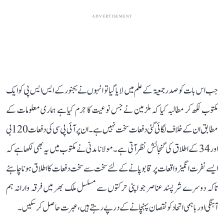
ADVERTISEMENT
جب اس بات کو صدر جمعیۃ کے علم میں لایا گیا تو انہوں نے بجنور کے ایس ایس پی کو ایک
مکتوب لکھ کر مطالبہ کیا کہ ملزمین نے جس نوعیت کا جرم کیا ہے ہماری معلومات کے
مطابق ان کے خلاف لگائی گئی دفعات سخت نہیں ہے۔ ان پر آئی پی سی کی دفعات 120بی
اور 34 کے اطلاق کی گنجائش نظر آتی ہے۔ مولانا مدنی نے مکتوب میں یہ بھی لکھا ہے کہ
ایسے نفرت انگیز واقعات پر قابو پانے کے لئے سخت سے سخت دفعات کا اطلاق ہونا چاہئے
تاکہ دوسرے شرپسند عناصر جو اپنی حرکتوں سے مسلسل ملک بھر میں فرقہ وارانہ ہم
آہنگی اور باہمی اتحاد کو نقصان پہنچانے کے درپے رہتے ہیں، عبر ت حاصل کر سکیں۔