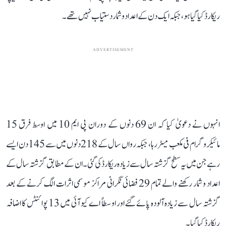
ریکارڈ کیا گیا ہو، جبکہ ایک دن کے اعداد و شمار دستیاب نہیں تھے۔
ADVERTISEMENT
انہوں نے دعویٰ کیا کہ ان 69 دنوں کے دوران پی ایم 10 میں اوسط فرق 15
مائیکروگرام فی مکعب میٹر رہا، جبکہ رواں سال کے 218 دنوں میں سے 145 دن ایسے
رہے جن میں یہ سطح گزشتہ سال سے زیادہ ریکارڈ کی گئی۔ ان کے مطابق گزشتہ سال کے
اعداد و شمار رکھنے والے تمام 29 فضائی نگرانی مراکز موسمی اثرات الگ کرنے کے بعد
گزشتہ سال سے زیادہ آلودہ پائے گئے اور اوسطاً اے کیو آئی میں 13 پوائنٹس کا اضافہ
ریکارڈ کیا گیا۔