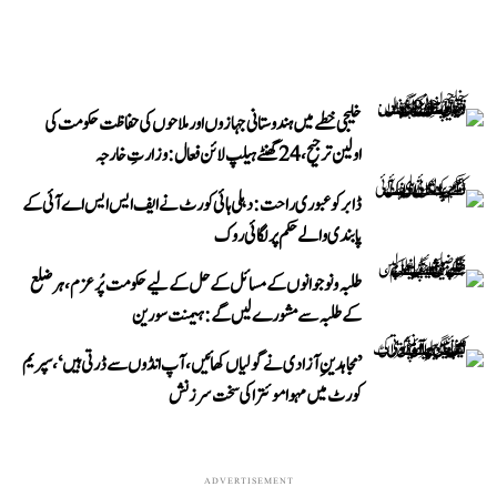
خلیجی خطے میں ہندوستانی جہازوں اور ملاحوں کی حفاظت حکومت کی
اولین ترجیح، 24 گھنٹے ہیلپ لائن فعال: وزارتِ خارجہ
ڈابر کو عبوری راحت: دہلی ہائی کورٹ نے ایف ایس ایس اے آئی کے
پابندی والے حکم پر لگائی روک
طلبہ و نوجوانوں کے مسائل کے حل کے لیے حکومت پُرعزم، ہر ضلع
کے طلبہ سے مشورے لیں گے: ہیمنت سورین
’مجاہدینِ آزادی نے گولیاں کھائیں، آپ انڈوں سے ڈرتی ہیں‘، سپریم
کورٹ میں مہوا موئترا کی سخت سرزنش
ADVERTISEMENT