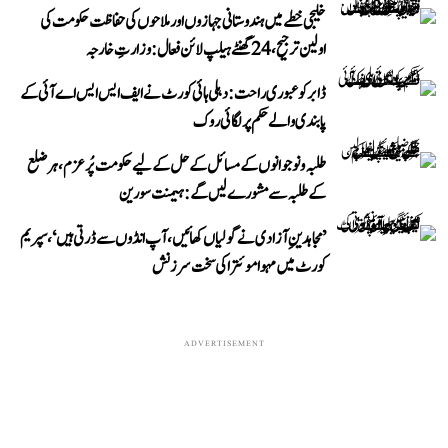
خلیجی خطے میں ہندوستانی جہازوں اور ملاحوں کی حفاظت حکومت کی
اولین ترجیح، 24 گھنٹے ہیلپ لائن فعال: وزارتِ خارجہ
ڈابر کو عبوری راحت: دہلی ہائی کورٹ نے ایف ایس ایس اے آئی کے
پابندی والے حکم پر لگائی روک
طلبہ و نوجوانوں کے مسائل کے حل کے لیے حکومت پُرعزم، ہر ضلع
کے طلبہ سے مشورے لیں گے: ہیمنت سورین
’مجاہدینِ آزادی نے گولیاں کھائیں، آپ انڈوں سے ڈرتی ہیں‘، سپریم
کورٹ میں مہوا موئترا کی سخت سرزنش
ADVERTISEMENT