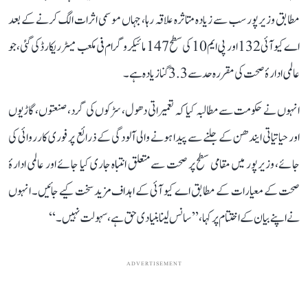
مطابق وزیرپور سب سے زیادہ متاثرہ علاقہ رہا، جہاں موسمی اثرات الگ کرنے کے بعد
اے کیو آئی 132 اور پی ایم 10 کی سطح 147 مائیکروگرام فی مکعب میٹر ریکارڈ کی گئی، جو
عالمی ادارۂ صحت کی مقررہ حد سے 3.3 گنا زیادہ ہے۔
انہوں نے حکومت سے مطالبہ کیا کہ تعمیراتی دھول، سڑکوں کی گرد، صنعتوں، گاڑیوں
اور حیاتیاتی ایندھن کے جلنے سے پیدا ہونے والی آلودگی کے ذرائع پر فوری کارروائی کی
جائے، وزیرپور میں مقامی سطح پر صحت سے متعلق انتباہ جاری کیا جائے اور عالمی ادارۂ
صحت کے معیارات کے مطابق اے کیو آئی کے اہداف مزید سخت کیے جائیں۔ انہوں
نے اپنے بیان کے اختتام پر کہا، ’’سانس لینا بنیادی حق ہے، سہولت نہیں۔‘‘
ADVERTISEMENT