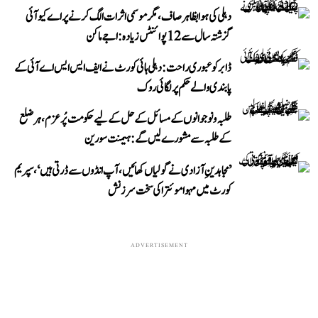
دہلی کی ہوا بظاہر صاف، مگر موسمی اثرات الگ کرنے پر اے کیو آئی
گزشتہ سال سے 12 پوائنٹس زیادہ: اجے ماکن
ڈابر کو عبوری راحت: دہلی ہائی کورٹ نے ایف ایس ایس اے آئی کے
پابندی والے حکم پر لگائی روک
طلبہ و نوجوانوں کے مسائل کے حل کے لیے حکومت پُرعزم، ہر ضلع
کے طلبہ سے مشورے لیں گے: ہیمنت سورین
’مجاہدینِ آزادی نے گولیاں کھائیں، آپ انڈوں سے ڈرتی ہیں‘، سپریم
کورٹ میں مہوا موئترا کی سخت سرزنش
ADVERTISEMENT