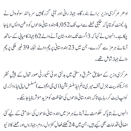
ادھر مرکزی وزیر برائے بندرگاہ، جہاز رانی اور آبی گزرگاہیں سربانند سونووال نے
پارلیمنٹ کو بتایا کہ خلیجی خطے سے اب تک 4,052 ہندوستانی ملاحوں کو وطن واپس لایا جا
چکا ہے۔ انہوں نے کہا کہ 3 اگست تک ہندوستان آنے والے 62 جہاز کامیابی کے ساتھ
آبنائے ہرمز سے گزرے، جن میں 23 ہندوستانی پرچم والے جبکہ 39 غیر ملکی پرچم
والے جہاز شامل تھے۔
مرکزی وزیر کے مطابق مشرقِ وسطیٰ میں بدلتی ہوئی سکیورٹی صورتحال کے پیشِ نظر
ڈائریکٹوریٹ جنرل آف میری ٹائم ایڈمنسٹریشن (ڈی جی ایم اے) مسلسل اپنی ایڈوائزری
کو اپ ڈیٹ کر رہا ہے تاکہ ہندوستانی ملاحوں کی حفاظت کو مزید مؤثر بنایا جا سکے۔
انہوں نے بتایا کہ حکومت نے آبنائے ہرمز میں ہندوستانی ملاحوں کی سلامتی کے لیے کئی
اضافی اقدامات بھی کیے ہیں، جن میں 24 گھنٹے فعال کنٹرول روم، جہازوں اور عملے کا لائیو