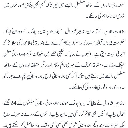
سمندری اداروں کے ساتھ مسلسل رابطے میں ہیں تاکہ کسی بھی ہنگامی صورتحال میں
فوری امداد فراہم کی جا سکے۔
وزارتِ خارجہ کے ترجمان رندھیر جیسوال نے ہفتہ وار پریس بریفنگ کے دوران کہا کہ
حکومت بین الاقوامی سمندری راستوں پر کام کرنے والے ہندوستانی ملاحوں کی سلامتی کو
انتہائی اہمیت دیتی ہے۔ انہوں نے بتایا کہ خلیجی خطے میں تعینات تمام ہندوستانی مشن
شپنگ وزارت، متعلقہ ممالک کے میری ٹائم حکام اور دیگر متعلقہ اداروں کے ساتھ
مسلسل رابطے میں رہتے ہیں، تاکہ اگر کسی ہندوستانی ملاح یا ہندوستانی پرچم والے جہاز کو
مدد درکار ہو تو فوری کارروائی کی جا سکے۔
رندھیر جیسوال نے بتایا کہ بیرونِ ملک موجود ہندوستانی سفارتی مشنوں نے 24 گھنٹے
فعال ہیلپ لائنیں بھی قائم کر رکھی ہیں۔ ان ہیلپ لائنوں کے ذریعے نہ صرف ملاح
بلکہ ضرورت مند دیگر ہندوستانی شہری بھی کسی بھی وقت مدد حاصل کر سکتے ہیں۔