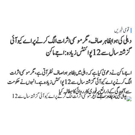
قومی خبریں
دہلی کی ہوا بظاہر صاف، مگر موسمی اثرات الگ کرنے پر اے کیو آئی
گزشتہ سال سے 12 پوائنٹس زیادہ: اجے ماکن
اجے ماکن نے دعویٰ کیا ہے کہ دہلی میں بظاہر ہوا صاف نظر آتی ہے، مگر موسمی اثرات
الگ کرنے پر اے کیو آئی گزشتہ سال سے 12 پوائنٹس زیادہ ہے۔ انہوں نے حکومت
سے آلودگی کے ذرائع پر فوری کارروائی کا مطالبہ کیا