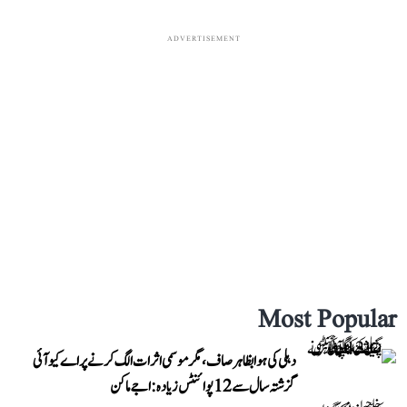
ADVERTISEMENT
Most Popular
دہلی کی ہوا بظاہر صاف، مگر موسمی اثرات الگ کرنے پر اے کیو آئی
گزشتہ سال سے 12 پوائنٹس زیادہ: اجے ماکن