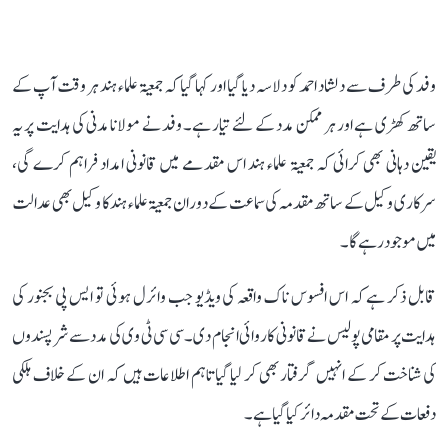
وفد کی طرف سے دلشاد احمد کو دلاسہ دیا گیا اور کہا گیا کہ جمعیۃ علماء ہند ہر وقت آپ کے
ساتھ کھڑی ہے اور ہر ممکن مدد کے لئے تیار ہے۔ وفد نے مولانا مدنی کی ہدایت پر یہ
یقین دہانی بھی کرائی کہ جمعیۃ علماء ہند اس مقدمے میں قانونی امداد فراہم کرے گی،
سرکاری وکیل کے ساتھ مقدمہ کی سماعت کے دوران جمعیۃ علماء ہند کا وکیل بھی عدالت
میں موجود رہے گا۔
قابل ذکر ہے کہ اس افسوس ناک واقعہ کی ویڈیو جب وائرل ہوئی تو ایس پی بجنور کی
ہدایت پر مقامی پولیس نے قانونی کاروائی انجام دی۔ سی سی ٹی وی کی مدد سے شرپسندوں
کی شناخت کر کے انہیں گرفتار بھی کر لیا گیا تاہم اطلاعات ہیں کہ ان کے خلاف ہلکی
دفعات کے تحت مقدمہ دائر کیا گیا ہے۔