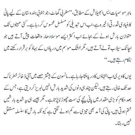
ماہر موسمیات ایس ابھیلاش کے مطابق، ’’مغربی گھاٹ، جو جنوبی ہندوستان کے لیے پانی
کا بنیادی قدرتی ذخیرہ ہے، اب اس تبدیلی کو مسلسل محسوس کر رہا ہے۔ کئی مہینوں تک
متوازن بارش ہونے کے بجائے اب اکثر ایسے موسلادھار واقعات پیش آتے ہیں جو
اچانک سیلاب تو لے آتے ہیں، مگر خشک موسم میں دریاؤں کے بہاؤ کو برقرار رکھنے میں
ناکام رہتے ہیں۔‘‘
یوں کاویری اب انتہاؤں کا دریا بنتا جا رہا ہے۔ مانسون کے بیشتر حصے میں آبی ذخائر خطرناک
حد تک خالی رہتے ہیں، لیکن چند ہی دنوں کی شدید بارش انہیں لبریز کر دیتی ہے، جس کے
بعد حکام کو بڑی مقدار میں پانی نیچے کی سمت چھوڑنا پڑتا ہے۔ مگر جیسے ہی یہ شدید بارشیں
ختم ہوتی ہیں، پانی کی آمد بھی تیزی سے کم ہونے لگتی ہے کیونکہ بارش کا سلسلہ مستقل
نہیں رہتا۔