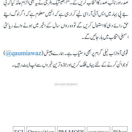
صدر اور نائب صدر کا انتخاب کریں گے۔‘‘ ابھیشیک بنرجی نے یہ بھی الزام عائد کیا کہ بی
جے پی بہار میں ایس آئی آر اسی لیے کرا رہی ہے کہ انہیں معلوم ہے کہ اگر لوگ اپنے
حق رائے دہی کا استعمال کریں گے تو وہ رواں سال کے اخیر میں ہونے والے ریاستی
اسمبلی انتخاب میں ہار جائیں گے۔
قومی آواز اب ٹیلی گرام پر بھی دستیاب ہے۔ ہمارے چینل (
qaumiawaz@
)
کو جوائن کرنے کے لئے یہاں کلک کریں اور تازہ ترین خبروں سے اپ ڈیٹ رہیں۔
ADVERTISEMENT