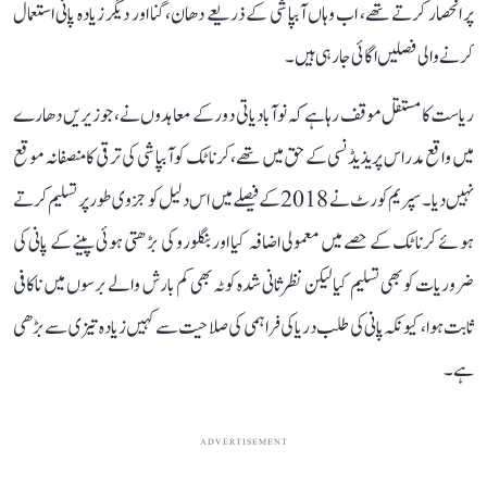
پر انحصار کرتے تھے، اب وہاں آبپاشی کے ذریعے دھان، گنا اور دیگر زیادہ پانی استعمال
کرنے والی فصلیں اگائی جا رہی ہیں۔
ریاست کا مستقل موقف رہا ہے کہ نوآبادیاتی دور کے معاہدوں نے، جو زیریں دھارے
میں واقع مدراس پریذیڈنسی کے حق میں تھے، کرناٹک کو آبپاشی کی ترقی کا منصفانہ موقع
نہیں دیا۔ سپریم کورٹ نے 2018 کے فیصلے میں اس دلیل کو جزوی طور پر تسلیم کرتے
ہوئے کرناٹک کے حصے میں معمولی اضافہ کیا اور بنگلورو کی بڑھتی ہوئی پینے کے پانی کی
ضروریات کو بھی تسلیم کیا لیکن نظرثانی شدہ کوٹہ بھی کم بارش والے برسوں میں ناکافی
ثابت ہوا، کیونکہ پانی کی طلب دریا کی فراہمی کی صلاحیت سے کہیں زیادہ تیزی سے بڑھی
ہے۔
ADVERTISEMENT