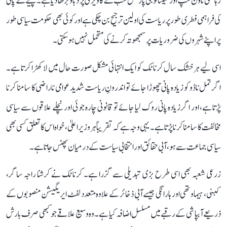
رہائشی ٹاؤن شپ اور ٹیکنالوجی پارکس سب نے کاویری پر دباؤ بڑھا دیا ہے۔ پینے کے پانی
کی فراہمی فطری طور پر ریاست کی اولین ترجیح بن چکی ہے اور کوئی بھی حکومت سیاسی طور
پر اپنے شہروں کی ضروریات پر سمجھوتہ کرنے کی متحمل نہیں ہو سکتی۔
اسی لیے ہر خشک سال کرناٹک کو ایک انتہائی مشکل صورت حال میں لا کھڑا کرتا ہے۔
اگر تمل ناڈو کو زیادہ پانی چھوڑا جائے تو اندرونِ ریاست شدید عوامی ناراضی کا سامنا کرنا
پڑتا ہے، اور اگر زیادہ پانی روک لیا جائے تو قانونی چارہ جوئی اور نچلے علاقوں سے سیاسی
مخالفت کا سامنا کرنا پڑتا ہے۔ یہی وجہ ہے کہ تقریباً ہر وزیر اعلیٰ، خواہ اس کا تعلق کسی بھی
سیاسی جماعت سے ہو، آبی حقائق اور انتخابی سیاست کے درمیان پھنس جاتا ہے۔
زرعی شعبہ بھی اسی طرح بڑی تبدیلی سے گزرا ہے۔ کرناٹک نے کرشنا راجہ ساگر،
کبنی، ہیماوتھی اور ہارانگی جیسے آبی ذخائر کے علاوہ متعدد لفٹ ایریگیشن منصوبوں کے
ذریعے آبپاشی کے رقبے میں مسلسل اضافہ کیا ہے۔ وہ وسیع علاقے جو کبھی صرف بارش