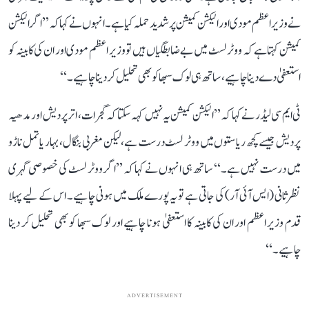
نے وزیر اعظم مودی اور الیکشن کمیشن پر شدید حملہ کیا ہے۔ انہوں نے کہا کہ ’’اگر الیکشن
کمیشن کہتا ہے کہ ووٹر لسٹ میں بے ضابطگیاں ہیں تو وزیر اعظم مودی اور ان کی کابینہ کو
استعفیٰ دے دینا چاہیے، ساتھ ہی لوک سبھا کو بھی تحلیل کر دینا چاہیے۔‘‘
ٹی ایم سی لیڈر نے کہا کہ ’’الیکشن کمیشن یہ نہیں کہہ سکتا کہ گجرات، اتر پردیش اور مدھیہ
پردیش جیسے کچھ ریاستوں میں ووٹر لسٹ درست ہے، لیکن مغربی بنگال، بہار یا تمل ناڑو
میں درست نہیں ہے۔‘‘ ساتھ ہی انہوں نے کہا کہ ’’اگر ووٹر لسٹ کی خصوصی گہری
نظرثانی (ایس آئی آر) کی جاتی ہے تو یہ پورے ملک میں ہونی چاہیے۔ اس کے لیے پہلا
قدم وزیر اعظم اور ان کی کابینہ کا استعفیٰ ہونا چاہیے اور لوک سبھا کو بھی تحلیل کر دینا
چاہیے۔‘‘
ADVERTISEMENT