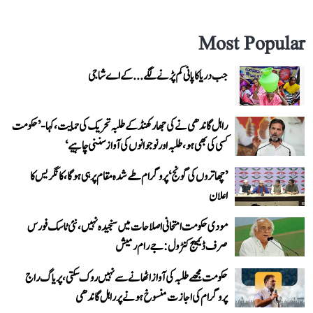
Most Popular
جب دریا کا پانی کم پڑنے لگے...کے اے شاجی
راہل گاندھی نے کی جھارکھنڈ کے طلبہ تحریک کی حمایت، کہا- ’حکومت
کسی کی بھی ہو، طلبہ اور نوجوانوں کی آواز سننی چاہیے‘
’چھاتروں کی گونج‘ پروگرام طے شدہ مقام پر ہی ہوگا، کانگریس کا
اعلان
مودی حکومت امتحانی اصلاحات میں سنجیدہ نہیں، نئی ٹاسک فورس
صرف ڈیمیج کنٹرول: جے رام رمیش
حکومت مجھے طلبہ کی آواز اٹھانے سے نہیں روک سکتی، پریاگ راج
پروگرام کی اجازت منسوخ ہونے پر راہل گاندھی