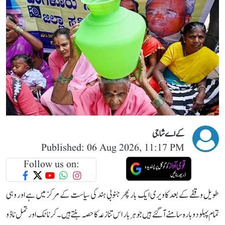
کے اے شاجی
Published: 06 Aug 2026, 11:17 PM
Follow us on:
طویل وقفے کے بعد کاویری ایک بار پھر جنوبی ہند کی سیاست کے مرکز میں ہے اور وہی
تمام پہلو دوبارہ سامنے آ گئے ہیں جو ہر بار اس تنازعہ کا حصہ بنتے ہیں۔ کرناٹک اور تمل ناڈو