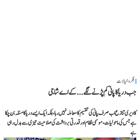
فکر و خیالات
جب دریا کا پانی کم پڑنے لگے...کے اے شاجی
کاویری تنازع اب صرف پانی کی تقسیم کا معاملہ نہیں رہا، بلکہ ایک ایسے دریا کا مسئلہ بن چکا
ہے جس کی ماحولیات، موسمی نظام اور قدرتی برداشت کی صلاحیت تیزی سے بدل رہی
ہے