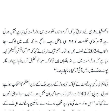
ابھیشیک بنرجی نے دعویٰ کیا کہ اگر موجودہ حکومت اسی ووٹر لسٹ کی بنیاد پر منتخب ہوئی
ہے تو مرکزی حکومت کا جواز ہی باطل ہے۔ واضح ہو کہ ملک میں لوک سبھا
انتخاب 2024 کے نصف میں ہوا تھا۔ ابھیشیک بنرجی نے کہا کہ ’’اگر الیکشن کمیشن کہہ
رہا ہے کہ ووٹر لسٹ میں بے ضابطگیاں ہیں تو لوک سبھا کو تحلیل کر دینا چاہیے اور پھر
پورے ملک میں ایس آئی آر کیا جانا چاہیے۔‘‘
ٹی ایم سی رکن پارلیمنٹ نے کہا کہ اسی ووٹر کے ذریعہ ملک کے وزیر اعظم کا انتخاب ہوا ہے
اور بی جے پی کے 240 سے زائد لوک سبھا ممبران منتخب ہوئے ہیں۔ ساتھ ہی انہوں
نے کہا کہ ’’اس ووٹر لسٹ کی بنیاد پر منتخب ہونے والے اراکین پارلیمنٹ ہی ملک کے