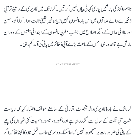
تاہم وائناڈ کی بارشیں پوری کہانی بیان نہیں کرتیں۔ کرناٹک میں کاویری کے وسیع تر آبی
ذخیرے والے علاقوں میں اس بار مانسون کہیں زیادہ غیر یقینی ثابت ہوا۔ کوڈاگو، حسن
اور بالائی طاس کے دیگر اضلاع میں جنوب مغربی مانسون کے ابتدائی ہفتوں کے دوران
بارش بے قاعدہ رہی، جس کے باعث بڑے آبی ذخائر میں پانی کی آمد کم رہی۔
ADVERTISEMENT
کرناٹک نے بارہا کاویری واٹر مینجمنٹ اتھارٹی کے سامنے موقف اختیار کیا کہ ریاست
شدید آبی قلت کے سال سے گزر رہی ہے اور بنگلورو، میسورو سمیت کئی شہروں کی پینے
کے پانی کی ضروریات پر سمجھوتہ نہیں کیا جا سکتا۔ دوسری جانب تمل ناڈو کا کہنا تھا کہ اگر