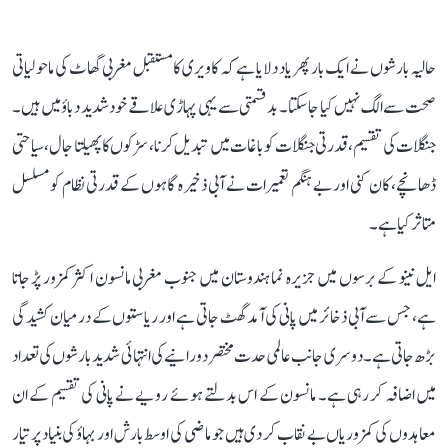
حالیہ بارشوں نے ایک بار پھر یاد دلایا ہے کہ کاویری کا مستقبل مغربی گھاٹ کی ماحولیاتی
صحت سے الگ نہیں کیا جا سکتا۔ بدقسمتی سے یہی پہاڑی علاقے خود شدید دباؤ میں ہیں۔
جنگلات کی تقسیم، قدرتی جنگلات کو باغات میں تبدیل کرنا، سڑکوں کا پھیلتا جال، سیاحتی
ڈھانچے، کان کنی اور بے ہنگم تعمیرات نے آبی ذخیرہ گاہوں کے قدرتی نظام کو مسلسل
متاثر کیا ہے۔
ایل نینو کے برسوں میں جزیرہ نما ہندوستان میں جنوب مغربی مانسون اکثر کمزور پڑ جاتا
ہے، جس سے آبی ذخائر میں پانی کی آمد گھٹ جاتی ہے اور ریاستوں کے درمیان کشیدگی
بڑھ جاتی ہے۔ دوسری جانب عالمی حدت مختصر دورانیے کی انتہائی شدید بارشوں کی تعداد
میں اضافہ کر رہی ہے۔ مانسون کے اس بدلتے ہوئے رویے نے پانی کی تقسیم کے ان
معاہدوں کی کمزوریاں بے نقاب کر دی ہیں جو ماضی کی اوسط بارش اور بہاؤ کی بنیاد پر تیار