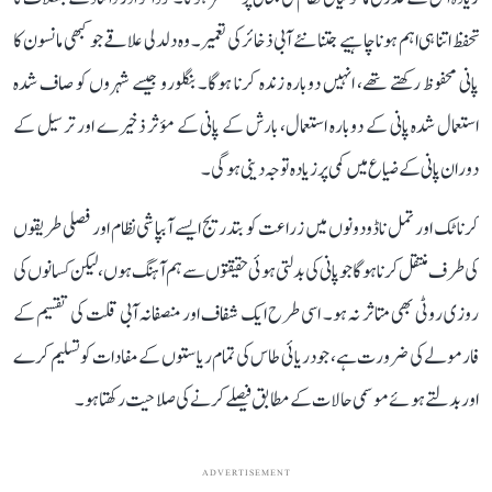
تحفظ اتنا ہی اہم ہونا چاہیے جتنا نئے آبی ذخائر کی تعمیر۔ وہ دلدلی علاقے جو کبھی مانسون کا
پانی محفوظ رکھتے تھے، انہیں دوبارہ زندہ کرنا ہوگا۔ بنگلورو جیسے شہروں کو صاف شدہ
استعمال شدہ پانی کے دوبارہ استعمال، بارش کے پانی کے مؤثر ذخیرے اور ترسیل کے
دوران پانی کے ضیاع میں کمی پر زیادہ توجہ دینی ہوگی۔
کرناٹک اور تمل ناڈو دونوں میں زراعت کو بتدریج ایسے آبپاشی نظام اور فصلی طریقوں
کی طرف منتقل کرنا ہوگا جو پانی کی بدلتی ہوئی حقیقتوں سے ہم آہنگ ہوں، لیکن کسانوں کی
روزی روٹی بھی متاثر نہ ہو۔ اسی طرح ایک شفاف اور منصفانہ آبی قلت کی تقسیم کے
فارمولے کی ضرورت ہے، جو دریائی طاس کی تمام ریاستوں کے مفادات کو تسلیم کرے
اور بدلتے ہوئے موسمی حالات کے مطابق فیصلے کرنے کی صلاحیت رکھتا ہو۔
ADVERTISEMENT