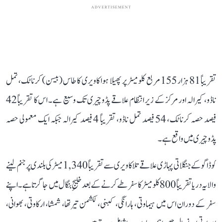
ADVERTISEMENT
تقریباً 81 ہزار 155 مربع کلومیٹر پر پھیلا ہوا کاویری کا طاس (بیسن) کرناٹک، تمل
ناڈو، کیرالہ اور مرکز کے زیر انتظام علاقے پڈوچیری تک وسیع ہے۔ اس کا تقریباً 42
فیصد حصہ کرناٹک، 54 فیصد تمل ناڈو، تقریباً 4 فیصد کیرالہ جبکہ ایک معمولی حصہ
پڈوچیری میں واقع ہے۔
کوڈاگو کے جنگلاتی پہاڑی علاقے تلاکاویری سے تقریباً 1,340 میٹر کی بلندی پر جنم لینے
والا یہ دریا تقریباً 800 کلومیٹر کا سفر طے کرنے کے بعد خلیجِ بنگال میں جا گرتا ہے۔ اپنے
سفر کے دوران اس میں ہیماوتی، ہارانگی، کبنی، لکشمن تیرتھا، شمشا، ارکاوتی، بھوانی،