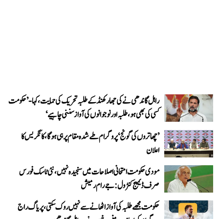
راہل گاندھی نے کی جھارکھنڈ کے طلبہ تحریک کی حمایت، کہا- ’حکومت
کسی کی بھی ہو، طلبہ اور نوجوانوں کی آواز سننی چاہیے‘
’چھاتروں کی گونج‘ پروگرام طے شدہ مقام پر ہی ہوگا، کانگریس کا
اعلان
مودی حکومت امتحانی اصلاحات میں سنجیدہ نہیں، نئی ٹاسک فورس
صرف ڈیمیج کنٹرول: جے رام رمیش
حکومت مجھے طلبہ کی آواز اٹھانے سے نہیں روک سکتی، پریاگ راج