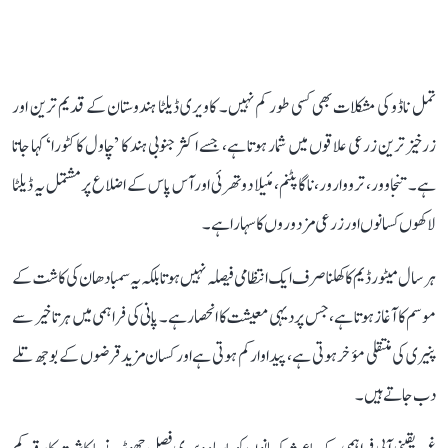
تمل ناڈو کی مشکلات بھی کسی طور کم نہیں۔ کاویری ڈیلٹا ہندوستان کے قدیم ترین اور
زرخیز ترین زرعی علاقوں میں شمار ہوتا ہے، جسے اکثر جنوبی ہند کا ’چاول کا کٹورا‘ کہا جاتا
ہے۔ تنجاوور، ترووارور، ناگاپٹنم، مئیلا دوتھرئی اور آس پاس کے اضلاع پر مشتمل یہ ڈیلٹا
لاکھوں کسانوں اور زرعی مزدوروں کا سہارا ہے۔
ہر سال میٹور ڈیم کا کھلنا صرف ایک انتظامی فیصلہ نہیں ہوتا بلکہ یہ سمبا دھان کی کاشت کے
موسم کا آغاز ہوتا ہے، جس پر دیہی معیشت کا انحصار ہے۔ پانی کی فراہمی میں ہر تاخیر سے
پنیری کی منتقلی مؤخر ہوتی ہے، پیداوار کم ہوتی ہے اور کسان مزید قرضوں کے بوجھ تلے
دب جاتے ہیں۔