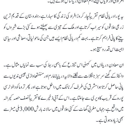
امراوتی اور نویال جیسے اہم معاون دریا شامل ہوتے ہیں۔
یہ پورا دریائی نظام تقریباً چار کروڑ افراد کی زندگی کا سہارا ہے، ہندوستان کے قدیم ترین
زرعی علاقوں کو سیراب کرتا ہے اور ملک کے تیزی سے پھیلتے ہوئے کئی بڑے شہروں کو
پینے کا پانی فراہم کرتا ہے۔ بہت کم دریائی نظام ایسے ہیں جن کی ماحولیاتی، معاشی اور سیاسی
اہمیت اس قدر وسیع ہو۔
ان معاون دریاؤں میں کبنی اس تنازع کے باہمی ربط کی سب سے نمایاں مثال ہے۔
وائناڈ کے گھنے سرسبز جنگلات سے نکلنے والا یہ دریا پانامارم اور مننتھاواڑی جیسی ندیوں سے
پانی حاصل کرتا ہوا مشرق کی طرف کرناٹک میں داخل ہوتا ہے اور پھر تروماکودالو نرسی
پورہ کے قریب کاویری سے جا ملتا ہے۔ اس کے آبی ذخیرے کا تقریباً نصف حصہ کیرالہ
میں واقع ہے، جہاں مغربی گھاٹ کے کئی علاقوں میں سالانہ بارش 3,000 ملی میٹر سے
بھی زیادہ ہوتی ہے۔