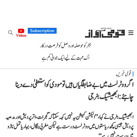
Subscription
Videos
ہجر کو حوصلہ اور وصل کو فرصت درکار
اک محبت کے لیے ایک جوانی کم ہے
قومی خبریں
اگر ووٹر لسٹ میں بے ضابطگیاں ہیں تو مودی کو استعفیٰ دے دینا
چاہئے: ابھیشیک بنرجی
ابھیشیک بنرجی نے کہا، ’’الیکشن کمیشن یہ نہیں کہہ سکتا کہ گجرات، اتر پردیش اور مدھیہ
پردیش جیسی کچھ ریاستوں میں ووٹر لسٹ درست ہے لیکن مغربی بنگال، بہار یا تمل ناڑو
میں درست نہیں ہے‘‘