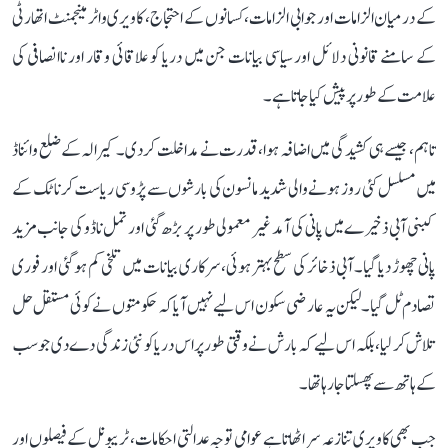
کے درمیان الزامات اور جوابی الزامات، کسانوں کے احتجاج، کاویری واٹر مینجمنٹ اتھارٹی
کے سامنے قانونی دلائل اور سیاسی بیانات جن میں دریا کو علاقائی وقار اور ناانصافی کی
علامت کے طور پر پیش کیا جاتا ہے۔
تاہم، جیسے ہی کشیدگی میں اضافہ ہوا، قدرت نے مداخلت کر دی۔ کیرالہ کے ضلع وائناڈ
میں مسلسل کئی روز ہونے والی شدید مانسون کی بارشوں سے پڑوسی ریاست کرناٹک کے
کبنی آبی ذخیرے میں پانی کی آمد غیر معمولی طور پر بڑھ گئی اور تمل ناڈو کی جانب مزید
پانی چھوڑ دیا گیا۔ آبی ذخائر کی سطح بہتر ہوئی، سرکاری بیانات میں تلخی کم ہو گئی اور فوری
تصادم ٹل گیا۔ لیکن یہ عارضی سکون اس لیے نہیں آیا کہ حکومتوں نے کوئی مستقل حل
تلاش کر لیا، بلکہ اس لیے کہ بارش نے وقتی طور پر اس دریا کو نئی زندگی دے دی جو سب
کے ہاتھ سے پھسلتا جا رہا تھا۔
جب بھی کاویری تنازعہ سر اٹھاتا ہے عوامی توجہ عدالتی احکامات، ٹریبونل کے فیصلوں اور