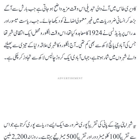
کاویری طاس میں آنے والی تبدیلی اس وقت مزید واضح ہو جاتی ہے جب بارش سے آگے
بڑھ کر انسانی ضروریات میں غیر معمولی اضافے کو دیکھا جائے۔ جب ریاست میسور اور
مدراس پریذیڈنسی نے 1924 کا معاہدہ کیا تھا، اس وقت بنگلورو محض ایک انتظامی شہر تھا
جس کی آبادی پانچ لاکھ سے بھی کم تھی۔ آج بنگلورو کا شہری علاقہ دنیا کے تیزی سے پھیلنے
والے شہروں میں شمار ہوتا ہے، جہاں آبادی ایک کروڑ چالیس لاکھ سے تجاوز کر چکی ہے۔
ADVERTISEMENT
یہ شہر اپنی پینے کے پانی کی تقریباً پوری ضرورت ایک ایسے دریا سے پوری کرتا ہے جو اس
سے تقریباً 100 کلومیٹر دور اور تقریباً 500 میٹر نیچے بہتا ہے۔ روزانہ 2,200 ملین