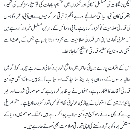
لیکن جنگلات کی مسلسل کٹائی اور ٹکڑوں میں تقسیم، باغات کی توسیع، سڑکوں کی تعمیر،
پتھر کی کان کنی، سیاحتی ڈھانچے اور بے ہنگم ترقیاتی سرگرمیوں نے ان آبی ذخیرہ گاہوں
کی قدرتی صلاحیت کو کمزور کر دیا ہے۔ آبی وسائل کے ماہرین مسلسل خبردار کر رہے ہیں
کہ مغربی گھاٹ اپنی اس قدرتی صلاحیت سے محروم ہوتا جا رہا ہے جس کے باعث اسے
کبھی ہندوستان کا عظیم قدرتی ’اسفنج‘ کہا جاتا تھا۔
اس کے اثرات پورے دریائی طاس میں واضح طور پر دکھائی دے رہے ہیں۔ کوڈاگو میں
حالیہ برسوں کے دوران بار بار لینڈ سلائیڈنگ اور سیلاب آئے ہیں۔ وائناڈ بھی تباہ کن
قدرتی آفات کا شکار رہا ہے، جنہوں نے یہ ظاہر کر دیا ہے کہ موسمیاتی شدت اور غیر
پائیدار زمین کے استعمال نے پہاڑی ماحولیاتی نظام کو کس قدر کمزور بنا دیا ہے۔ ستم ظریفی
یہ ہے کہ یہی علاقے، جو آج تباہ کن سیلاب پیدا کر رہے ہیں، خشک موسم میں دریا کے
مستقل بہاؤ کو برقرار رکھنے کی اپنی قدرتی صلاحیت بھی کھوتے جا رہے ہیں۔