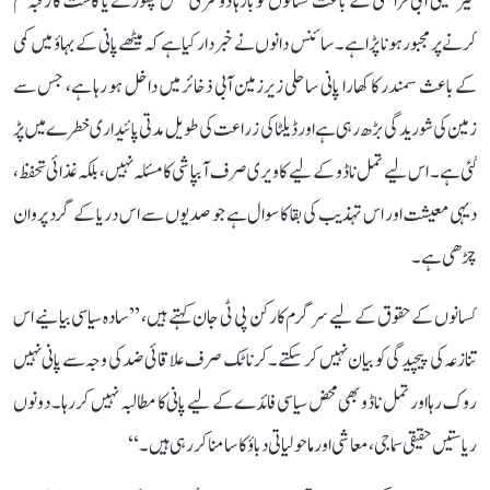
غیر یقینی آبی فراہمی کے باعث کسانوں کو بارہا دوسری فصل چھوڑنے یا کاشت کا رقبہ کم
کرنے پر مجبور ہونا پڑا ہے۔ سائنس دانوں نے خبردار کیا ہے کہ میٹھے پانی کے بہاؤ میں کمی
کے باعث سمندر کا کھارا پانی ساحلی زیرزمین آبی ذخائر میں داخل ہو رہا ہے، جس سے
زمین کی شوریدگی بڑھ رہی ہے اور ڈیلٹا کی زراعت کی طویل مدتی پائیداری خطرے میں پڑ
گئی ہے۔ اس لیے تمل ناڈو کے لیے کاویری صرف آبپاشی کا مسئلہ نہیں، بلکہ غذائی تحفظ،
دیہی معیشت اور اس تہذیب کی بقا کا سوال ہے جو صدیوں سے اس دریا کے گرد پروان
چڑھی ہے۔
کسانوں کے حقوق کے لیے سرگرم کارکن پی ٹی جان کہتے ہیں، ’’سادہ سیاسی بیانیے اس
تنازعہ کی پیچیدگی کو بیان نہیں کر سکتے۔ کرناٹک صرف علاقائی ضد کی وجہ سے پانی نہیں
روک رہا اور تمل ناڈو بھی محض سیاسی فائدے کے لیے پانی کا مطالبہ نہیں کر رہا۔ دونوں
ریاستیں حقیقی سماجی، معاشی اور ماحولیاتی دباؤ کا سامنا کر رہی ہیں۔‘‘