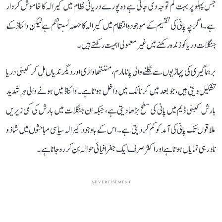
جس پہلو پر بہت کم توجہ دی جاتی ہے وہ پورے دریائی نظام میں کیرالہ کا خاموش کردار
ہے۔ اگرچہ پانی کی تقسیم کے موجودہ انتظام میں کیرالہ کا حصہ نسبتاً کم ہے لیکن وائناڈ کے
جنگلات دریا کو زندہ رکھنے میں غیر معمولی اہمیت رکھتے ہیں۔
برہماگیری کی پہاڑیوں سے نکلنے والی پانامارم، مننتھاواڑی اور دیگر ندیاں مل کر کبنی دریا
تشکیل دیتی ہیں، جو بعد میں کرناٹک میں داخل ہوتا ہے۔ وائناڈ میں ہونے والی ہر شدید
بارش کبنی ڈیم میں پانی کی سطح بڑھا دیتی ہے، جبکہ ان جنگلات میں بارش کی کمی زیریں
علاقوں تک پانی کی آمد کو کم کر دیتی ہے۔ اس کے باوجود کیرالہ سیاسی مباحثوں میں شاذ و
نادر ہی نمایاں ہوتا ہے اور اکثر صرف ایک جغرافیائی حوالہ بن کر رہ جاتا ہے۔
ADVERTISEMENT