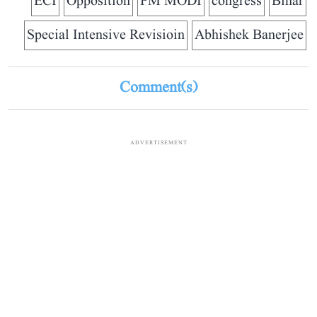
ECI
Opposition
PM MODI
congress
Bihar
Special Intensive Revisioin
Abhishek Banerjee
Comment(s)
ADVERTISEMENT