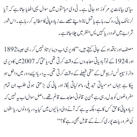
سیاسی بیانات پر مرکوز ہو جاتی ہے۔ ٹی وی مباحثوں میں سوال یہی اٹھایا جاتا ہے کہ آیا
کرناٹک پانی روک رہا ہے یا تمل ناڈو اپنے حصے سے زیادہ پانی کا مطالبہ کر رہا ہے۔ اس شور
شرابے میں خود دریا کہیں پس منظر میں چلا جاتا ہے۔
مصنف اور ناقد او کے جانی کہتے ہیں، ’’کاویری اب ویسا برتاؤ نہیں کر رہی جیسا 1892
اور 1924 کے نوآبادیاتی معاہدوں کے وقت کرتی تھی، یا حتیٰ کہ 2007 میں کاویری
واٹر ڈسپیوٹس ٹریبونل کے حتمی فیصلے کے وقت کرتی تھی۔ یہ دریا ایسے دور میں داخل ہو
چکا ہے جہاں موسمیاتی تبدیلی، ماحولیاتی بگاڑ اور پانی کی بڑھتی ہوئی طلب ان تمام
مفروضوں کو بدل رہی ہے جن پر قانونی معاہدے قائم تھے۔ اصل سوال اب یہ نہیں کہ
زیادہ پانی کا حق کس کا ہے، بلکہ یہ ہے کہ آنے والی دہائیوں میں کیا یہ دریا دونوں ریاستوں
کی ضروریات پوری کرنے کے قابل بھی رہے گا؟‘‘