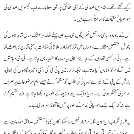
کیے گئے تھے۔ بیسویں صدی کے آبی حقائق پر مبنی معاہدے اب اکیسویں صدی کی
موسمیاتی حقیقت کا سامنا کر رہے ہیں۔
اس کے باوجود سیاسی ردعمل تقریباً ویسا ہی ہے جیسا پہلے تھا۔ ہر خشک سال شاہراہوں کی
بندش، مشتعل مظاہرے، بسوں میں توڑ پھوڑ اور علاقائی شناخت پر مبنی تقاریر کا باعث بنتا
ہے۔ پانی سائنسی تعاون کے بجائے انتخابی سیاست کا ہتھیار بن جاتا ہے۔ ٹی وی مباحثوں
میں تصادم کو نمایاں کیا جاتا ہے، جبکہ زیرزمین پانی کی کمی، آبی ذخیرہ گاہوں کی بحالی،
بارش کے پانی کے ذخیرے اور پانی کی طلب کو منظم کرنے جیسے اہم موضوعات پر صرف
سرسری گفتگو ہوتی ہے۔ دریا کو ایک ایسے وسیلے کے طور پر دیکھا جاتا ہے جسے تقسیم کرنا
ہے، نہ کہ ایک ایسے ماحولیاتی نظام کے طور پر جس کا تحفظ ضروری ہے۔
یہ طرزِ فکر اب زیادہ دیر تک برقرار نہیں رہ سکتا۔ کاویری کا مستقبل عدالتی مقدمات سے
زیادہ اس کے قدرتی ماحولیاتی نظام کی بحالی پر منحصر ہوگا۔ کوڈاگو اور وائناڈ کے جنگلات کا