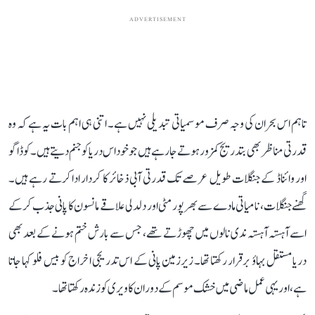
ADVERTISEMENT
تاہم اس بحران کی وجہ صرف موسمیاتی تبدیلی نہیں ہے۔ اتنی ہی اہم بات یہ ہے کہ وہ
قدرتی مناظر بھی بتدریج کمزور ہوتے جا رہے ہیں جو خود اس دریا کو جنم دیتے ہیں۔ کوڈاگو
اور وائناڈ کے جنگلات طویل عرصے تک قدرتی آبی ذخائر کا کردار ادا کرتے رہے ہیں۔
گھنے جنگلات، نامیاتی مادے سے بھرپور مٹی اور دلدلی علاقے مانسون کا پانی جذب کر کے
اسے آہستہ آہستہ ندی نالوں میں چھوڑتے تھے، جس سے بارش ختم ہونے کے بعد بھی
دریا مستقل بہاؤ برقرار رکھتا تھا۔ زیرزمین پانی کے اس تدریجی اخراج کو بیس فلو کہا جاتا
ہے، اور یہی عمل ماضی میں خشک موسم کے دوران کاویری کو زندہ رکھتا تھا۔