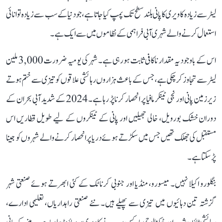
لیٹر سے زیادہ کاویری کا پانی بلند سطح تک پمپ کیا جاتا ہے، جو دنیا کے سب سے زیادہ توانائی
استعمال کرنے والے شہری آبی فراہمی کے نظاموں میں سے ایک ہے۔
اس کے باوجود یہ مقدار ناکافی ثابت ہو رہی ہے۔ شہر کی یومیہ ضرورت 3,000 ملین
لیٹر سے تجاوز کر چکی ہے، جس کے باعث ہزاروں رہائشی علاقوں کو تیزی سے ختم ہوتے
زیرزمین پانی اور نجی ٹینکر مافیا پر انحصار کرنا پڑ رہا ہے۔ 2024 کے شدید آبی بحران کے
دوران خشک بورویل، خالی جھیلیں اور پانی کے ٹینکروں کے لیے طویل قطاریں اس
مستقبل کی جھلک تھیں جس میں سکڑتے ہوئے دریا پر انحصار کرنے والے شہروں کو جینا
پڑ سکتا ہے۔
بنگلورو اکیلا نہیں۔ میسورو، منڈیا اور جنوبی کرناٹک کے کئی ابھرتے ہوئے صنعتی شہر
گزشتہ تین دہائیوں میں تیزی سے پھیلے ہیں۔ نئے صنعتی راہداریاں، تعلیمی ادارے،