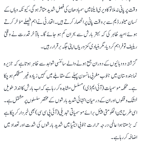
وقت پر پانی نہ ملا تو کاویری ڈیلٹا میں سمبا دھان کی فصل شدید متاثر ہوگی، کیونکہ وہاں کے
کسان میٹور ڈیم سے بروقت پانی پر انحصار کرتے ہیں۔ اتھارٹی نے اہم فیصلے مؤخر کرتے
ہوئے امید ظاہر کی کہ بہتر بارش سے بحران کم ہو جائے گا۔ بالآخر قدرت نے وقتی
ریلیف تو فراہم کر دیا، مگر بنیادی کمزوریاں اپنی جگہ برقرار رہیں۔
گزشتہ دو دہائیوں کے دوران جمع ہونے والے سائنسی شواہد سے ظاہر ہوتا ہے کہ جزیرہ
نما ہندوستان میں جنوب مغربی مانسون پہلے کے مقابلے میں کہیں زیادہ غیر مستحکم ہو چکا
ہے۔ محکمہ موسمیات (آئی ایم ڈی) مسلسل مشاہدہ کر رہا ہے کہ اب بارش کا انداز طویل
خشک وقفوں اور ان کے درمیان انتہائی شدید بارشوں کے مختصر سلسلوں پر مشتمل ہے۔
اسی طرح بین الحکومتی پینل برائے موسمیاتی تبدیلی (آئی پی سی سی) بھی خبردار کر چکا ہے
کہ بڑھتا ہوا عالمی درجہ حرارت جنوبی ایشیا میں شدید بارشوں کی شدت اور تعداد میں
اضافہ کر رہا ہے۔