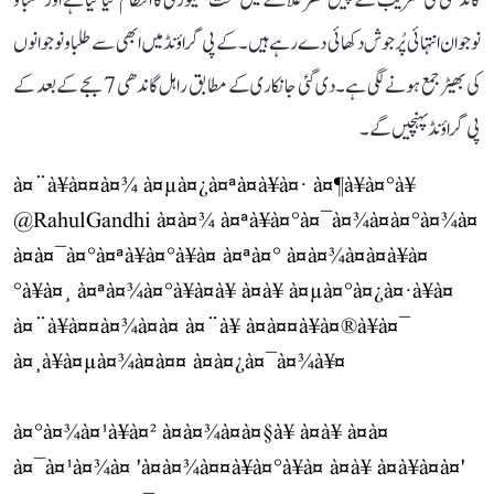
گاندھی کی تقریب کے پیش نظر علاقے میں سخت سیکورٹی کا انتظام کیا گیا ہے اور طلبا و
نوجوان انتہائی پُرجوش دکھائی دے رہے ہیں۔ کے پی گراؤنڈ میں ابھی سے طلبا و نوجوانوں
کی بھیڑ جمع ہونے لگی ہے۔ دی گئی جانکاری کے مطابق راہل گاندھی 7 بجے کے بعد کے
پی گراؤنڈ پہنچیں گے۔
à¤¨à¥à¤¤à¤¾ à¤µà¤¿à¤ªà¤à¥à¤· à¤¶à¥à¤°à¥
@RahulGandhi
à¤à¤¾ à¤ªà¥à¤°à¤¯à¤¾à¤à¤°à¤¾à¤
à¤à¤¯à¤°à¤ªà¥à¤°à¥à¤ à¤ªà¤° à¤à¤¾à¤à¤à¥à¤
°à¥à¤¸ à¤ªà¤¾à¤°à¥à¤à¥ à¤à¥ à¤µà¤°à¤¿à¤·à¥à¤
à¤¨à¥à¤¤à¤¾à¤à¤ à¤¨à¥ à¤à¤¤à¥à¤®à¥à¤¯
à¤¸à¥à¤µà¤¾à¤à¤¤ à¤à¤¿à¤¯à¤¾à¥¤
à¤°à¤¾à¤¹à¥à¤² à¤à¤¾à¤à¤§à¥ à¤à¥ à¤à¤
à¤¯à¤¹à¤¾à¤ 'à¤à¤¾à¤¤à¥à¤°à¥à¤ à¤à¥ à¤à¥à¤à¤'