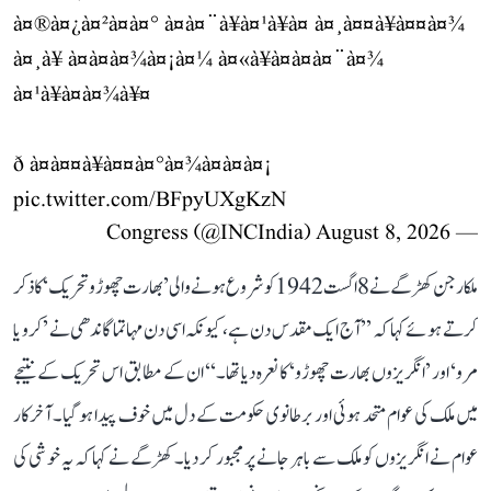
à¤®à¤¿à¤²à¤à¤° à¤à¤¨à¥à¤¹à¥à¤ à¤¸à¤¤à¥à¤¤à¤¾
à¤¸à¥ à¤à¤à¤¾à¤¡à¤¼ à¤«à¥à¤à¤à¤¨à¤¾
à¤¹à¥à¤à¤¾à¥¤
ð à¤à¤¤à¥à¤¤à¤°à¤¾à¤à¤à¤¡
pic.twitter.com/BFpyUXgKzN
August 8, 2026
— Congress (@INCIndia)
ملکارجن کھڑگے نے 8 اگست 1942 کو شروع ہونے والی ’بھارت چھوڑو تحریک‘ کا ذکر
کرتے ہوئے کہا کہ ’’آج ایک مقدس دن ہے، کیونکہ اسی دن مہاتما گاندھی نے ’کرو یا
مرو‘ اور ’انگریزوں بھارت چھوڑو‘ کا نعرہ دیا تھا۔‘‘ ان کے مطابق اس تحریک کے نتیجے
میں ملک کی عوام متحد ہوئی اور برطانوی حکومت کے دل میں خوف پیدا ہو گیا۔ آخرکار
عوام نے انگریزوں کو ملک سے باہر جانے پر مجبور کر دیا۔ کھڑگے نے کہا کہ یہ خوشی کی