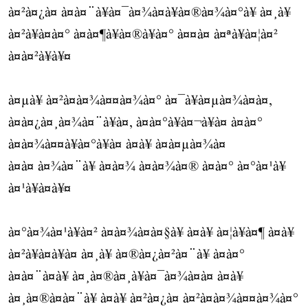
à¤²à¤¿à¤ à¤à¤¨à¥à¤¯à¤¾à¤à¥à¤®à¤¾à¤°à¥ à¤¸à¥
à¤²à¥à¤à¤° à¤à¤¶à¥à¤®à¥à¤° à¤¤à¤ à¤ªà¥à¤¦à¤²
à¤à¤²à¥à¥¤
à¤µà¥ à¤²à¤à¤¾à¤¤à¤¾à¤° à¤¯à¥à¤µà¤¾à¤à¤,
à¤à¤¿à¤¸à¤¾à¤¨à¥à¤, à¤à¤°à¥à¤¬à¥à¤ à¤à¤°
à¤à¤¾à¤¤à¥à¤°à¥à¤ à¤à¥ à¤à¤µà¤¾à¤
à¤à¤ à¤¾à¤¨à¥ à¤à¤¾ à¤à¤¾à¤® à¤à¤° à¤°à¤¹à¥
à¤¹à¥à¤à¥¤
à¤°à¤¾à¤¹à¥à¤² à¤à¤¾à¤à¤§à¥ à¤à¥ à¤¦à¥à¤¶ à¤à¥
à¤²à¥à¤à¥à¤ à¤¸à¥ à¤®à¤¿à¤²à¤¨à¥ à¤à¤°
à¤à¤¨à¤à¥ à¤¸à¤®à¤¸à¥à¤¯à¤¾à¤à¤ à¤à¥
à¤¸à¤®à¤à¤¨à¥ à¤à¥ à¤²à¤¿à¤ à¤²à¤à¤¾à¤¤à¤¾à¤°