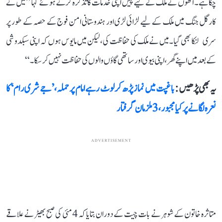
چکا ہے۔ انھوں نے ملک کے لیے پیش اپنی خدمات کا تذکرہ کرتے ہوئے کہا ’’میں نے
کارگل جنگ میں ملک کے لیے لڑائی لڑی اور ہندوستانی امن فوج کے حصہ کے طور پر
سری لنکا بھی گیا۔ میں نے ملک کی حفاظت کی، لیکن میں مایوس ہوں کہ اپنی سبکدوشی
کے بعد میں اپنے گھر، اپنی بیوی اور ساتھی گاؤں والوں کی حفاظت نہیں کر سکا۔‘‘
یہ بھی پڑھیں :
باغپت میں نماز پڑھ کر لوٹ رہے امام پر حملہ، ’جے شری رام‘ کا
نعرہ لگانے پر کیا مجبور، 3 ملزمان گرفتار
ADVERTISEMENT
متاثرہ خاتون کے شوہر نے بات چیت کے دوران بتایا کہ 4 مئی کی صبح بھیڑ نے علاقے