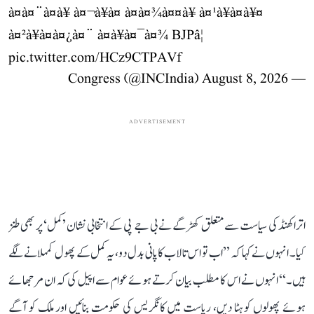
à¤à¤¨à¤à¥ à¤¬à¥à¤ à¤à¤¾à¤¤à¥ à¤¹à¥à¤à¥¤
à¤²à¥à¤à¤¿à¤¨ à¤à¥à¤¯à¤¾ BJPâ¦
pic.twitter.com/HCz9CTPAVf
August 8, 2026
— Congress (@INCIndia)
ADVERTISEMENT
اتراکھنڈ کی سیاست سے متعلق کھڑگے نے بی جے پی کے انتخابی نشان ’کمل‘ پر بھی طنز
کیا۔ انہوں نے کہا کہ ’’اب تو اس تالاب کا پانی بدل دو، یہ کمل کے پھول کمہلانے لگے
ہیں۔‘‘ انہوں نے اس کا مطلب بیان کرتے ہوئے عوام سے اپیل کی کہ ان مرجھائے
ہوئے پھولوں کو ہٹا دیں، ریاست میں کانگریس کی حکومت بنائیں اور ملک کو آگے