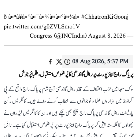
ð à¤ªà¥à¤°à¤¯à¤¾à¤à¤°à¤¾à¤
#ChhatronKiGoonj
pic.twitter.com/g0ZVLSmo1V
August 8, 2026
— Congress (@INCIndia)
08 Aug 2026, 5:37 PM
پریاگ راج ایئرپورٹ پر راہل گاندھی کا پُرخلوص استقبال، طلبا پُرجوش
لوک سبھا میں حزب اختلاف کے قائد راہل گاندھی آج شام پریاگ راج واقع کے پی
گراؤنڈ میں ہزاروں طلبا و نوجوانوں سے خطاب کرنے والے ہیں۔ کانگریس رکن
پارلیمنٹ راہل گاندھی پریاگ راج پہنچ بھی چکے ہیں اور ان کا کانگریس لیڈران نے
پھولوں کا گلدستہ پیش کر پریاگ راج ایئرپورٹ پر پُرخلوص استقبال کیا ہے۔ راہل