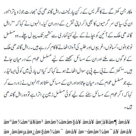
ملکارجن کھڑگے نے کانگریس کے رکن پارلیمنٹ راہل گاندھی کی ’بھارت جوڑو یاترا‘ اور
ان کی سیاسی سرگرمیوں کا بھی ذکر اپنی تقریر کے دوران کیا۔ انہوں نے کہا کہ ’’راہل
گاندھی ملک کے آئین کو بچانے کے لیے کنیاکماری سے کشمیر تک پیدل چلے۔ وہ مسلسل
نوجوانوں، کسانوں، غریبوں اور طلبہ کی آواز اٹھانے کا کام کر رہے ہیں۔ راہل گاندھی ملک
کے لوگوں سے ملنے اور ان کے مسائل سمجھنے کے لیے مسلسل عوام کے درمیان جاتے
ہیں۔‘‘ کھڑگے نے بی جے پی پر سوال اٹھاتے ہوئے کہا کہ کیا اس پارٹی میں کوئی ایسا لیڈر
ہے جو مسلسل عوام کے درمیان جاتا ہو اور ان کے مسائل سنتا ہو؟ انہوں نے زور دے کر
کہا کہ اگر عوام کے مسائل سننے کے لیے کوئی مسلسل زمین پر اترا ہے تو وہ راہل گاندھی
ہیں۔
à¤°à¤¾à¤¹à¥à¤² à¤à¤¾à¤à¤§à¥ à¤à¥ à¤¦à¥à¤¶ à¤à¥
à¤¸à¤à¤µà¤¿à¤§à¤¾à¤¨ à¤à¥ à¤¬à¤à¤¾à¤¨à¥ à¤à¥