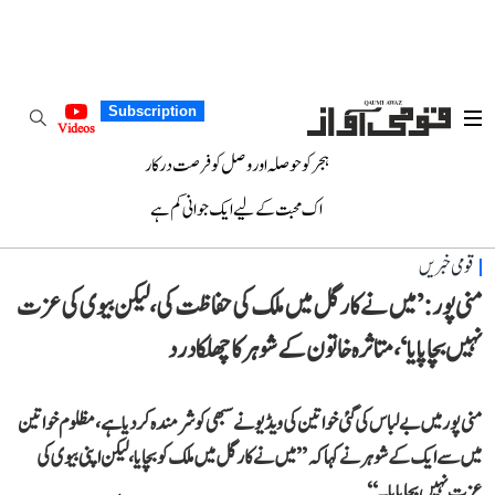
Subscription
Videos
ہجر کو حوصلہ اور وصل کو فرصت درکار
اک محبت کے لیے ایک جوانی کم ہے
قومی خبریں
منی پور: ’میں نے کارگل میں ملک کی حفاظت کی، لیکن بیوی کی عزت
نہیں بچا پایا‘، متاثرہ خاتون کے شوہر کا چھلکا درد
منی پور میں بے لباس کی گئی خواتین کی ویڈیو نے سبھی کو شرمندہ کر دیا ہے، مظلوم خواتین
میں سے ایک کے شوہر نے کہا کہ ’’میں نے کارگل میں ملک کو بچایا، لیکن اپنی بیوی کی
عزت نہیں بچا پایا۔‘‘