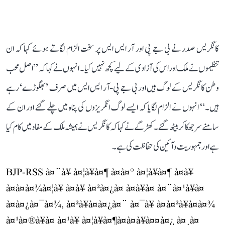
کانگریس صدر نے بی جے پی اور آر ایس ایس پر سخت الزام لگاتے ہوئے کہا کہ ان
تنظیموں نے ملک اور اس کی آزادی کے لیے کچھ نہیں کیا۔ انہوں نے کہا کہ ’’اصل محب
وطن کانگریس کے لوگ ہیں اور بی جے پی-آر ایس ایس میں صرف ’بھگوڑے‘ رہے
ہیں۔‘‘ انہوں نے الزام لگایا کہ ایسے لوگ انگریزوں کی پناہ میں چلے گئے اور ان کے
سامنے سر جھکا کر بیٹھ گئے۔ کھڑگے نے کہا کہ کانگریس نے ہمیشہ ملک کے مفاد میں کام کیا
ہے اور جمہوریت و آئین کی حفاظت کی ہے۔
BJP-RSS à¤¨à¥ à¤¦à¥à¤¶ à¤à¤° à¤¦à¥à¤¶ à¤à¥
à¤à¤à¤¾à¤¦à¥ à¤à¥ à¤²à¤¿à¤ à¤à¥à¤ à¤¨à¤¹à¥à¤
à¤à¤¿à¤¯à¤¾, à¤²à¥à¤à¤¿à¤¨ à¤¯à¥ à¤à¤²à¥à¤à¤¾
à¤¹à¤®à¥à¤ à¤¹à¥ à¤¦à¥à¤¶à¤­à¤à¥à¤¤à¤¿ à¤¸à¤