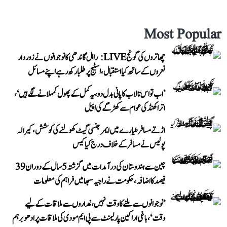
Most Popular
چھاتروں کی گونج LIVE: راہل گاندھی کا نوجوانوں نے زوردار
نعروں کے ساتھ کیا استقبال، اسٹیج پر طلبا رکھ رہے اپنے مسائل
’اب تو اس تالاب کا پانی بدل دو، یہ کمل کے پھول کمہلانے لگے ہیں‘،
اتراکھنڈ کی عوام سے کھڑگے کی اپیل
اڑتے مسافر طیارے میں ایمرجنسی گیٹ کھولنے کی کوشش، کیرالہ
پولیس نے مسافر کے خلاف درج کیا کیس
چین سے ہندوستان کی درآمدات میں گزشتہ 5 سال کے دوران 39
فیصد کا اضافہ، حکومت نے راجیہ سبھا میں فراہم کی معلومات
’نوجوانوں سے ملنے کا وقت نہیں، غداروں سے ملاقات کے لیے
وقت‘، باغی اراکین پارلیمنٹ سے پی ایم مودی کی ملاقات پر ادھو برہم