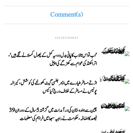
Comment(s)
ADVERTISEMENT
’اب تو اس تالاب کا پانی بدل دو، یہ کمل کے پھول کمہلانے لگے ہیں‘،
اتراکھنڈ کی عوام سے کھڑگے کی اپیل
اڑتے مسافر طیارے میں ایمرجنسی گیٹ کھولنے کی کوشش، کیرالہ
پولیس نے مسافر کے خلاف درج کیا کیس
چین سے ہندوستان کی درآمدات میں گزشتہ 5 سال کے دوران 39
فیصد کا اضافہ، حکومت نے راجیہ سبھا میں فراہم کی معلومات