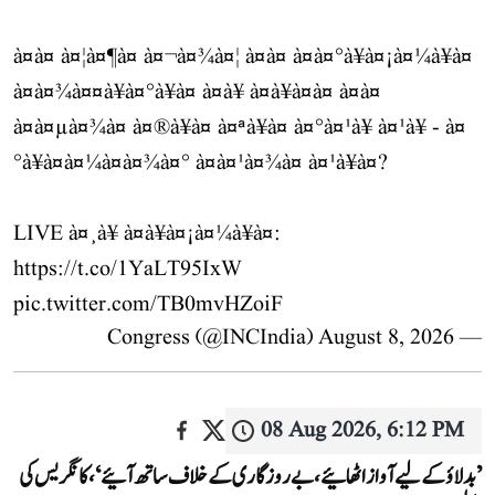
à¤à¤ à¤¦à¤¶à¤ à¤¬à¤¾à¤¦ à¤à¤ à¤à¤°à¥à¤¡à¤¼à¥à¤
à¤à¤¾à¤¤à¥à¤°à¥à¤ à¤à¥ à¤à¥à¤à¤ à¤à¤
à¤à¤µà¤¾à¤ à¤®à¥à¤ à¤ªà¥à¤ à¤°à¤¹à¥ à¤¹à¥ - à¤
°à¥à¤à¤¼à¤à¤¾à¤° à¤à¤¹à¤¾à¤ à¤¹à¥à¤?
LIVE à¤¸à¥ à¤à¥à¤¡à¤¼à¥à¤:
https://t.co/1YaLT95IxW
pic.twitter.com/TB0mvHZoiF
August 8, 2026
— Congress (@INCIndia)
08 Aug 2026, 6:12 PM
’بدلاؤ کے لیے آواز اٹھائیے، بے روزگاری کے خلاف ساتھ آئیے‘، کانگریس کی