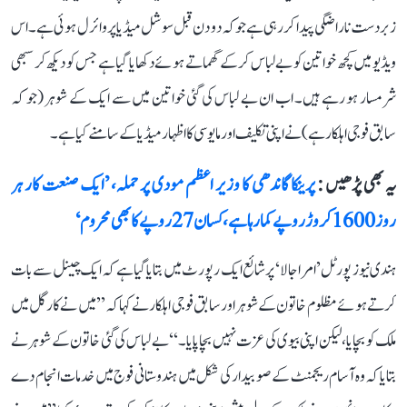
زبردست ناراضگی پیدا کر رہی ہے جو کہ دو دن قبل سوشل میڈیا پر وائرل ہوئی ہے۔ اس
ویڈیو میں کچھ خواتین کو بے لباس کر کے گھماتے ہوئے دکھایا گیا ہے جس کو دیکھ کر سبھی
شرمسار ہو رہے ہیں۔ اب ان بے لباس کی گئی خواتین میں سے ایک کے شوہر (جو کہ
سابق فوجی اہلکار ہے) نے اپنی تکلیف اور مایوسی کا اظہار میڈیا کے سامنے کیا ہے۔
یہ بھی پڑھیں :
پرینکا گاندھی کا وزیر اعظم مودی پر حملہ، ’ایک صنعت کار ہر
روز 1600 کروڑ روپے کما رہا ہے، کسان 27 روپے کا بھی محروم‘
ہندی نیوز پورٹل ’امر اجالا‘ پر شائع ایک رپورٹ میں بتایا گیا ہے کہ ایک چینل سے بات
کرتے ہوئے مظلوم خاتون کے شوہر اور سابق فوجی اہلکار نے کہا کہ ’’میں نے کارگل میں
ملک کو بچایا، لیکن اپنی بیوی کی عزت نہیں بچا پایا۔‘‘ بے لباس کی گئی خاتون کے شوہر نے
بتایا کہ وہ آسام ریجمنٹ کے صوبیدار کی شکل میں ہندوستانی فوج میں خدمات انجام دے