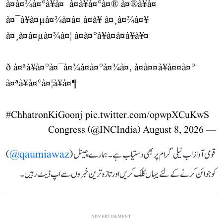
à¤à¤¾à¤°à¥à¤¯à¤à¥à¤°à¤® à¤®à¥à¤
à¤¯à¥à¤µà¤¾à¤à¤ à¤à¥ à¤¸à¤¾à¤¥
à¤¸à¤à¤µà¤¾à¤¦ à¤à¤°à¥à¤à¤à¥à¥¤
ð à¤ªà¥à¤°à¤¯à¤¾à¤à¤°à¤¾à¤, à¤à¤¤à¥à¤¤à¤°
à¤ªà¥à¤°à¤¦à¥à¤¶
#ChhatronKiGoonj
pic.twitter.com/opwpXCuKwS
August 8, 2026
— Congress (@INCIndia)
قومی آواز اب ٹیلی گرام پر بھی دستیاب ہے۔ ہمارے چینل (
qaumiawaz@
)
کو جوائن کرنے کے لئے یہاں کلک کریں اور تازہ ترین خبروں سے اپ ڈیٹ رہیں۔
ADVERTISEMENT