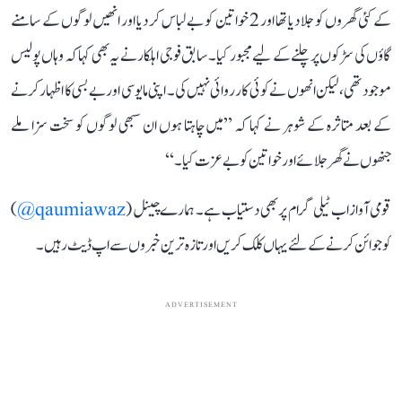
کے کئی گھروں کو جلا دیا تھا اور 2 خواتین کو بے لباس کر دیا اور انھیں لوگوں کے سامنے
گاؤں کی سڑکوں پر چلنے کے لیے مجبور کیا۔ سابق فوجی اہلکار نے یہ بھی کہا کہ وہاں پولیس
موجود تھی، لیکن انھوں نے کوئی کارروائی نہیں کی۔ اپنی مایوسی اور بے بسی کا اظہار کرنے
کے بعد متاثرہ کے شوہر نے کہا کہ ’’میں چاہتا ہوں ان سبھی لوگوں کو سخت سزا ملے
جنھوں نے گھر جلائے اور خواتین کو بے عزت کیا۔‘‘
قومی آواز اب ٹیلی گرام پر بھی دستیاب ہے۔ ہمارے چینل (
qaumiawaz@
)
کو جوائن کرنے کے لئے یہاں کلک کریں اور تازہ ترین خبروں سے اپ ڈیٹ رہیں۔
ADVERTISEMENT