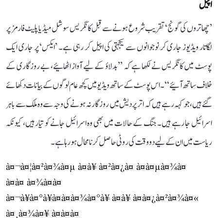
اپیل
’چھاتروں کی گونج‘ تقریب شروع ہونے سے قبل کانگریس سوشل میڈیا پلیٹ فارمز پر
لگاتار ویڈیوز جاری کر نوجوانوں سے یکجہتی کی اپیل کر رہی ہے۔ ’ایکس‘ پر جاری ایک
پوسٹ میں کانگریس نے لکھا ہے کہ ’’بدلاؤ کے لیے آواز اٹھائیے، بے روزگاری کے
خلاف ساتھ آئیے‘‘۔ اس پوسٹ کے ساتھ ویڈیو میں کچھ عام لوگوں کے بیانات دکھائے
گئے ہیں، جو کہہ رہے ہیں کہ اتر پردیش میں روزگار نہ ہونے کی وجہ سے وہ ملک سے باہر
اسرائیل جا رہے ہیں۔ جنگ کے حالات میں بھی وہ اسرائیل جانے کو تیار ہیں، کیونکہ
ریاست میں ان کے لیے دو وقت کی روٹی حاصل کرنا محال ہو رہا ہے۔
à¤¬à¤¦à¤²à¤¾à¤µ à¤à¥ à¤²à¤¿à¤ à¤à¤µà¤¾à¤
à¤à¤ à¤¾à¤à¤
à¤¬à¥à¤°à¥à¤à¤à¤¾à¤°à¥ à¤à¥ à¤à¤¿à¤²à¤¾à¤«
à¤¸à¤¾à¤¥ à¤à¤à¤