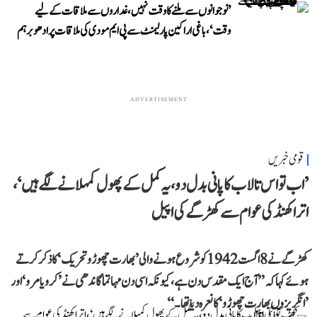
’نوجوانوں سے ملنے کا وقت نہیں، غداروں سے ملاقات کے لیے
وقت‘، باغی اراکین پارلیمنٹ سے پی ایم مودی کی ملاقات پر ادھو برہم
ADVERTISEMENT
قومی خبریں
’اب تو اس تالاب کا پانی بدل دو، یہ کمل کے پھول کمہلانے لگے ہیں‘،
اتراکھنڈ کی عوام سے کھڑگے کی اپیل
کھڑگے نے 8 اگست 1942 کو شروع ہونے والی ’بھارت چھوڑو تحریک‘ کا ذکر کرتے
ہوئے کہا کہ ’’آج ایک مقدس دن ہے، کیونکہ اسی دن مہاتما گاندھی نے ’کرو یا مرو‘ اور
’انگریزوں بھارت چھوڑو‘ کا نعرہ دیا تھا۔‘‘