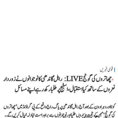
قومی خبریں
چھاتروں کی گونج LIVE: راہل گاندھی کا نوجوانوں نے زوردار
نعروں کے ساتھ کیا استقبال، اسٹیج پر طلبا رکھ رہے اپنے مسائل
کوٹا اور دہرادون کے بعد آج راہل گاندھی پریاگ راج واقع کے پی گراؤنڈ میں ’چھاتروں
کی گونج‘ مہم کے تحت ہزاروں طلبا اور نوجوانوں سے براہ راست تبادلہ خیال کریں گے۔