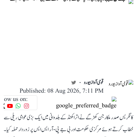
قومی آواز بیورو
Published: 08 Aug 2026, 7:11 PM
llow us on:
کانگریس صدر ملکارجن کھڑگے نے اتراکھنڈ کے ہلدوانی میں ایک بڑی عوامی ریلی سے
خطاب کرتے ہوئے مرکزی حکومت اور بی جے پی-آر ایس ایس پر زوردار حملہ کیا۔