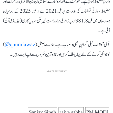
داری مضبوط ہوئی ہے۔ حکومت کے اعداد و شمار کے مطابق ان بین الاقوامی مذاکرات اور
مضبوط سفارتی تعلقات کی بدولت اپریل 2021 سے دسمبر 2025 کے درمیان
ہندوستان میں کل 381.8 ارب ڈالر کی براہ راست غیر ملکی سرمایہ کاری (ایف ڈی آئی)
آئی ہے۔
قومی آواز اب ٹیلی گرام پر بھی دستیاب ہے۔ ہمارے چینل (
qaumiawaz@
)
کو جوائن کرنے کے لئے یہاں کلک کریں اور تازہ ترین خبروں سے اپ ڈیٹ رہیں۔
ADVERTISEMENT
Sanjay Singh
rajya sabha
PM MODI