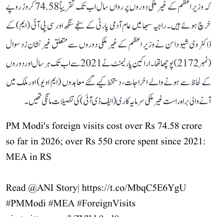
کہ وزیر اعظم کے غیر ملکی دوروں پر رواں سال اب تک تقریباً 74.58 کروڑ روپے
خرچ ہوئے ہیں۔ راجیہ سبھا میں عام آدمی پارٹی کے سنجے سنگھ اور سی پی آئی (ایم) کے
ڈاکٹر وی شیو داسن نے وزیر اعظم کے غیر ملکی دوروں سے متعلق غیر نشان زد سوال
(نمبر 2172) پوچھا تھا۔ اراکین پارلیمنٹ نے 2021 سے اب تک ہر سال اور دوروں
کے لحاظ سے ہونے والے اخراجات، دستخط کیے گئے معاہدوں (ایم او یو) اور ملک میں
آنے والی براہ راست غیر ملکی سرمایہ کاری (ایف ڈی آئی) کی تفصیلات مانگی تھیں۔
PM Modi's foreign visits cost over Rs 74.58 crore
so far in 2026; over Rs 550 crore spent since 2021:
MEA in RS
Read
@ANI
Story|
https://t.co/MbqC5E6YgU
#PMModi
#MEA
#ForeignVisits