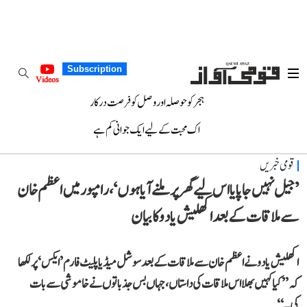
Subscription
Videos
ہجر کو حوصلہ اور وصل کو فرصت درکار
اک محبت کے لیے ایک جوانی کم ہے
قومی خبریں
’جیل نہیں جا پایا اس لیے گھر پر ملنے آیا ہوں‘، رامپور میں اعظم خان
سے ملاقات کے بعد اکھلیش یادو کا بیان
اکھلیش یادو نے اعظم خان سے ملاقات کے بعد سوشل میڈیا پلیٹ فارم ’ایکس‘ پر لکھا
کہ ’’کیا کہیں بھلا اس ملاقات کی داستاں، جہاں بس جذباتوں نے خاموشی سے بات
کی۔‘‘