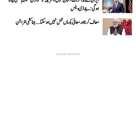
ایران سے مذاکرات آسان نہیں، امریکہ کو متوازن حکمتِ عملی اپنانا
ہوگی: جے ڈی وینس
معاف کرنا اور معافی یکساں عمل نہیں ہو سکتا... میناکشی نٹراجن
ADVERTISEMENT