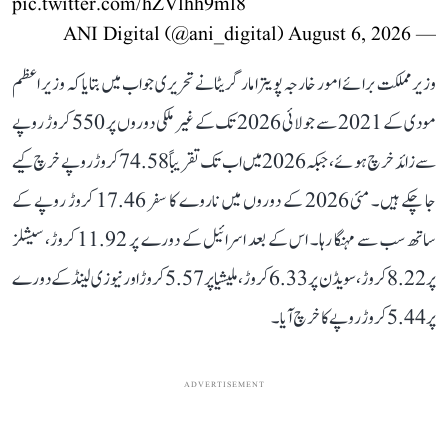
pic.twitter.com/hZVlhh9ml8
August 6, 2026
— ANI Digital (@ani_digital)
وزیر مملکت برائے امور خارجہ پویترا مارگریٹا نے تحریری جواب میں بتایا کہ وزیر اعظم
مودی کے 2021 سے جولائی 2026 تک کے غیر ملکی دوروں پر 550 کروڑ روپے
سے زائد خرچ ہوئے، جبکہ 2026 میں اب تک تقریباً 74.58 کروڑ روپے خرچ کیے
جا چکے ہیں۔ مئی 2026 کے دوروں میں ناروے کا سفر 17.46 کروڑ روپے کے
ساتھ سب سے مہنگا رہا۔ اس کے بعد اسرائیل کے دورے پر 11.92 کروڑ، سیشلز
پر 8.22 کروڑ، سویڈن پر 6.33 کروڑ، ملیشیا پر 5.57 کروڑ اور نیوزی لینڈ کے دورے
پر 5.44 کروڑ روپے کا خرچ آیا۔
ADVERTISEMENT