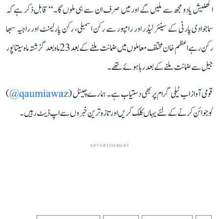
اکھلیش یادو مجھ سے ملیں گے اور میں صرف ان سے ہی ملوں گا۔‘‘ قابل ذکر ہے کہ
سماجوادی پارٹی کے سینئر لیڈر اور رامپور سے رکن اسمبلی، رکن پارلیمنٹ اور راجیہ سبھا
رکن رہے اعظم خان مختلف معاملوں میں ضمانت ملنے کے بعد 23 ماہ بعد گزشتہ ماہ سیتاپور
جیل سے ضمانت ملنے کے بعد رہا ہوئے تھے۔
قومی آواز اب ٹیلی گرام پر بھی دستیاب ہے۔ ہمارے چینل (
qaumiawaz@
)
کو جوائن کرنے کے لئے یہاں کلک کریں اور تازہ ترین خبروں سے اپ ڈیٹ رہیں۔
ADVERTISEMENT