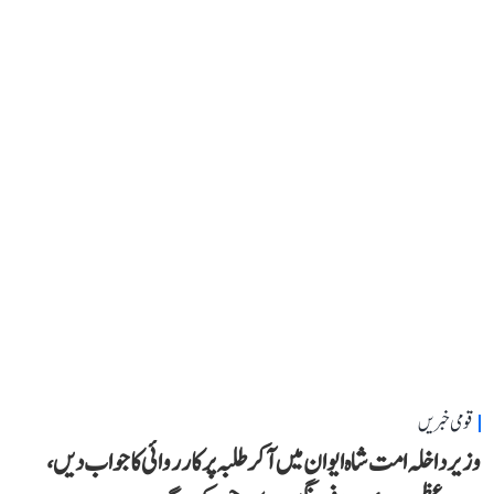
قومی خبریں
وزیر داخلہ امت شاہ ایوان میں آ کر طلبہ پر کارروائی کا جواب دیں،