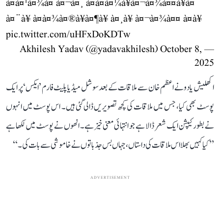
à¤à¤¹à¤¾à¤ à¤¬à¤¸ à¤à¤à¤¼à¥à¤¬à¤¾à¤¤à¥à¤
à¤¨à¥ à¤à¤¾à¤®à¥à¤¶à¥ à¤¸à¥ à¤¬à¤¾à¤¤ à¤à¥
pic.twitter.com/uHFxDoKDTw
October 8,
— Akhilesh Yadav (@yadavakhilesh)
2025
اکھلیش یادو نے اعظم خان سے ملاقات کے بعد سوشل میڈیا پلیٹ فارم ’ایکس‘ پر ایک
پوسٹ بھی کیا، جس میں ملاقات کی کچھ تصویریں ڈالی گئی ہیں۔ اس پوسٹ میں انہوں
نے بطور کیپشن ایک شعر ڈالا ہے جو انتہائی معنی خیز ہے۔ انھوں نے پوسٹ میں لکھا ہے
’’کیا کہیں بھلا اس ملاقات کی داستاں، جہاں بس جذباتوں نے خاموشی سے بات کی۔‘‘
ADVERTISEMENT