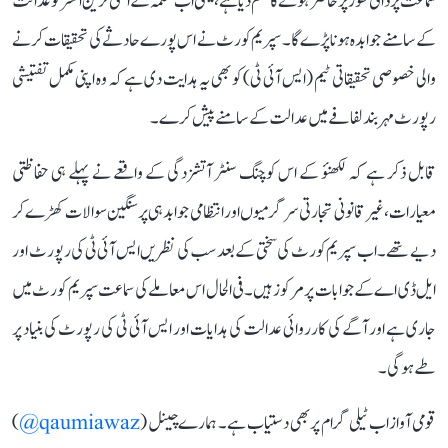
سماعت پر ذاتی طور پر حاضر ہونے کا حکم دیا ہے، یعنی اب محکمہ کے اعلیٰ ترین افسر کو عدالت
کے سامنے جوابدہ ہونا پڑے گا۔ سپریم کورٹ نے اس پورے حادثے کی تحقیقات کرنے
والی خصوصی تحقیقاتی ٹیم (ایس آئی ٹی) کو بھی یہ ہدایت دی ہے کہ وہ اپنی مکمل تفتیشی
رپورٹ مہر بند لفافے میں عدالت کے سامنے پیش کرے۔
قابل ذکر ہے کہ لکھنؤ کے اس کوچنگ سنٹر آتشزدگی کے واقعے نے پہلے ہی حفاظتی
معیارات، غیر قانونی تجارتی سرگرمیوں اور انتظامی جوابدہی پر سنگین سوالات کھڑے کر
دیے تھے۔ اب سپریم کورٹ کی سختی کے بعد سب کی نظریں ایس آئی ٹی کی رپورٹ اور
ایل ڈی اے کے جوابات پر مرکوز ہیں۔ فی الحال اس معاملے کی سماعت سپریم کورٹ میں
جاری ہے اور آگے کی کارروائی عدالت کی ہدایات اور ایس آئی ٹی کی رپورٹ کی بنیاد پر
طے ہوگی۔
قومی آواز اب ٹیلی گرام پر بھی دستیاب ہے۔ ہمارے چینل (
qaumiawaz@
)