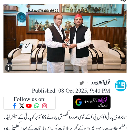
i
قومی آواز بیورو
Published: 08 Oct 2025, 9:40 PM
Follow us on:
سماجوادی پارٹی (ایس پی) کے قومی صدر اکھلیش یادو نے 8 اکتوبر کو پارٹی کے سینئر لیڈر
اعظم خان سے رامپور میں ان کے گھر پر ملاقات کی۔ اس ملاقات کے بعد اکھلیش یادو