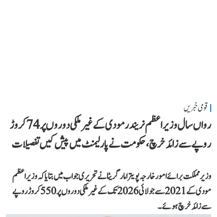
قومی خبریں
رواں سال وزیر اعظم نریندر مودی کے غیر ملکی دوروں پر 74 کروڑ
روپے سے زائد خرچ، حکومت نے پارلیمنٹ میں پیش کیں تفصیلات
وزیر مملکت برائے امور خارجہ پویترا مارگریٹا نے تحریری جواب میں بتایا کہ وزیر اعظم
مودی کے 2021 سے جولائی 2026 تک کے غیر ملکی دوروں پر 550 کروڑ روپے
سے زائد خرچ ہوئے۔