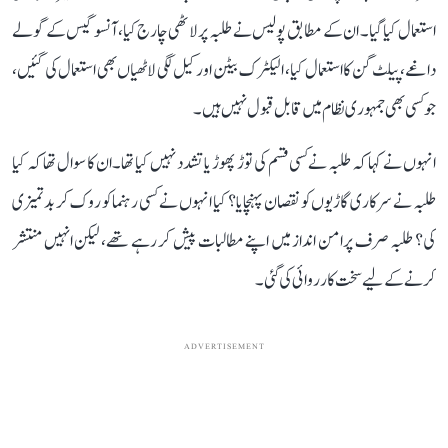
استعمال کیا گیا۔ ان کے مطابق پولیس نے طلبہ پر لاٹھی چارج کیا، آنسو گیس کے گولے
داغے، پیلٹ گن کا استعمال کیا، الیکٹرک بیٹن اور کیل لگی لاٹھیاں بھی استعمال کی گئیں،
جو کسی بھی جمہوری نظام میں قابل قبول نہیں ہیں۔
انہوں نے کہا کہ طلبہ نے کسی قسم کی توڑ پھوڑ یا تشدد نہیں کیا تھا۔ ان کا سوال تھا کہ کیا
طلبہ نے سرکاری گاڑیوں کو نقصان پہنچایا؟ کیا انہوں نے کسی رہنما کو روک کر بدتمیزی
کی؟ طلبہ صرف پرامن انداز میں اپنے مطالبات پیش کر رہے تھے، لیکن انہیں منتشر
کرنے کے لیے سخت کارروائی کی گئی۔
ADVERTISEMENT