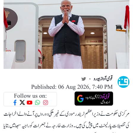
قومی آواز بیورو
Published: 06 Aug 2026, 7:40 PM
Follow us on:
مرکزی حکومت نے وزیر اعظم نریندر مودی کے غیر ملکی دوروں پر آنے والے اخراجات
کی تفصیلات پارلیمنٹ میں پیش کی ہیں۔ وزارت خارجہ نے جمعرات کو راجیہ سبھا میں بتایا