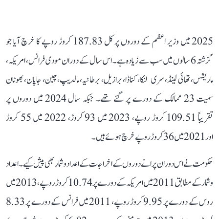
2025 میں وزیر اعظم کے دوروں پر کل 187.83 کروڑ روپے کا خرچ آیا جو
گزشتہ 6 سالوں میں سب سے زیادہ ہے۔ اس سال کے دوران مودی فرانس، امریکہ،
ماریشس، تھائی لینڈ، سری لنکا، کناڈا، برازیل، برطانیہ، مالدیپ، چین، جاپان، بھوٹان
سمیت 23 ممالک کے دورے پر گئے تھے۔ جبکہ سال 2024 میں دوروں پر
تقریباً 109.51 کروڑ روپے، 2023 میں 93 کروڑ، 2022 میں 55 کروڑ
اور 2021 میں 36 کروڑ روپے خرچ ہوئے ہیں۔
حکومت نے اس دوران پرانے دوروں کے اخراجات کے اعداد و شمار بھی پیش کیے۔ اعداد
و شمار کے مطابق 2011 میں امریکہ کے دورے پر 10.74 کروڑ روپے، 2013 میں
روس کے دورے پر 9.95 کروڑ روپے، 2011 میں فرانس کے دورے پر 8.33