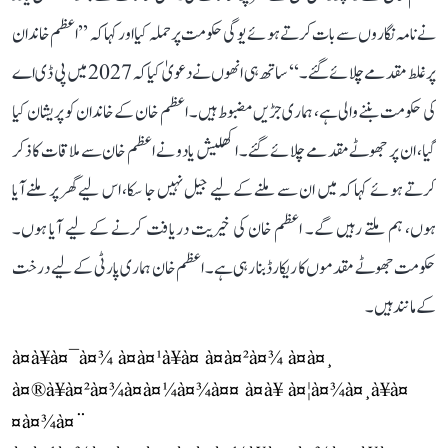
نے نامہ نگاروں سے بات کرتے ہوئے یوگی حکومت پر حملہ کیا اور کہا کہ ’’اعظم خاندان
پر غلط مقدمے چلائے گئے۔‘‘ ساتھ ہی انھوں نے دعویٰ کیا کہ 2027 میں پی ڈی اے
کی حکومت بننے والی ہے، ہماری جڑیں مضبوط ہیں۔ اعظم خان کے خاندان کو پریشان کیا
گیا، ان پر جھوٹے مقدمے چلائے گئے۔ اکھلیش یادو نے اعظم خان سے ملاقات کا ذکر
کرتے ہوئے کہا کہ میں ان سے ملنے کے لیے جیل نہیں جا سکا، اس لیے گھر پر ملنے آیا
ہوں، ہم ملتے رہیں گے۔ اعظم خان کی خیریت دریافت کرنے کے لیے آیا ہوں۔
حکومت جھوٹے مقدموں کا ریکارڈ بنا رہی ہے۔ اعظم خان ہماری پارٹی کے لیے درخت
کے مانند ہیں۔
à¤à¥à¤¯à¤¾ à¤à¤¹à¥à¤ à¤­à¤²à¤¾ à¤à¤¸
à¤®à¥à¤²à¤¾à¤à¤¼à¤¾à¤¤ à¤à¥ à¤¦à¤¾à¤¸à¥à¤
¤à¤¾à¤¨