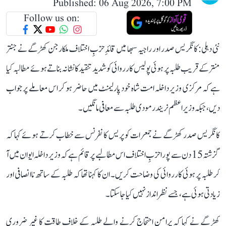
Published: 06 Aug 2026, 7:00 PM
Follow us on:
نئی دہلی: کانگریس صدر اور راجیہ سبھا میں قائدِ حزبِ اختلاف ملکارجن کھڑگے نے جنتر
منتر کے قریب طلبہ پر ہوئی پولیس کارروائی کو شدید تنقید کا نشانہ بناتے ہوئے مطالبہ کیا
ہے کہ مرکزی وزیر داخلہ امت شاہ خود پارلیمنٹ میں حاضر ہو کر اس معاملے پر جواب
دیں، جبکہ وزیر اعظم نریندر مودی طلبہ سے معافی مانگیں۔
کانگریس صدر کھڑگے نے جمعرات کو پریس کانفرنس سے خطاب کرتے ہوئے کہا کہ
گزشتہ 15 دن سے پورا حزبِ اختلاف اس مطالبے پر قائم ہے کہ وزیر داخلہ ایوان میں آ
کر طلبہ پر ہوئی کارروائی کی وضاحت کریں۔ ان کا کہنا تھا کہ طلبہ کے ساتھ ناانصافی اور
زیادتی ہوئی ہے، جسے نظر انداز نہیں کیا جا سکتا۔
کھڑگے نے کہا کہ پرامن احتجاج کرنے والے طلبہ کے خلاف طاقت کا غیر ضروری