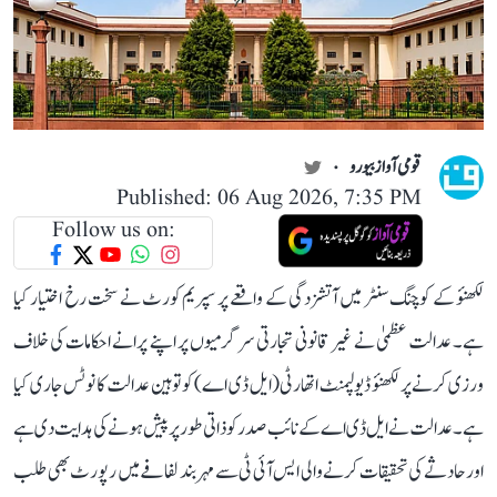
قومی آواز بیورو
Published: 06 Aug 2026, 7:35 PM
Follow us on:
لکھنؤ کے کوچنگ سنٹر میں آتشزدگی کے واقعے پر سپریم کورٹ نے سخت رخ اختیار کیا
ہے۔ عدالت عظمیٰ نے غیر قانونی تجارتی سرگرمیوں پر اپنے پرانے احکامات کی خلاف
ورزی کرنے پر لکھنؤ ڈیولپمنٹ اتھارٹی (ایل ڈی اے) کو توہین عدالت کا نوٹس جاری کیا
ہے۔ عدالت نے ایل ڈی اے کے نائب صدر کو ذاتی طور پر پیش ہونے کی ہدایت دی ہے
اور حادثے کی تحقیقات کرنے والی ایس آئی ٹی سے مہر بند لفافے میں رپورٹ بھی طلب