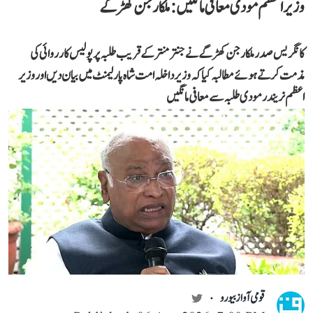
وزیر اعظم مودی معافی مانگیں: ملکارجن کھڑگے
کانگریس صدر ملکارجن کھڑگے نے جنتر منتر کے قریب طلبہ پر پولیس کارروائی کی
مذمت کرتے ہوئے مطالبہ کیا کہ وزیر داخلہ امت شاہ پارلیمنٹ میں بیان دیں اور وزیر
اعظم نریندر مودی طلبہ سے معافی مانگیں
قومی آواز بیورو