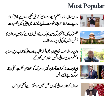
Most Popular
رواں سال وزیر اعظم نریندر مودی کے غیر ملکی دوروں پر 74 کروڑ
روپے سے زائد خرچ، حکومت نے پارلیمنٹ میں پیش کیں تفصیلات
لکھنؤ کوچنگ آتشزدگی: سپریم کورٹ کا ایل ڈی اے کو توہینِ عدالت کا
نوٹس، ایس آئی ٹی رپورٹ طلب
وزیر داخلہ امت شاہ ایوان میں آ کر طلبہ پر کارروائی کا جواب دیں، وزیر
اعظم مودی معافی مانگیں: ملکارجن کھڑگے
ایران سے مذاکرات آسان نہیں، امریکہ کو متوازن حکمتِ عملی اپنانا
ہوگی: جے ڈی وینس
معاف کرنا اور معافی یکساں عمل نہیں ہو سکتا... میناکشی نٹراجن