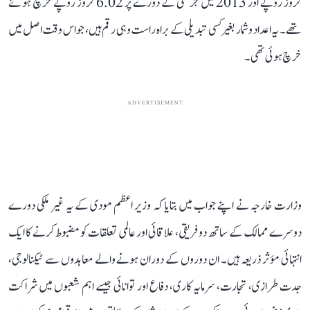
کروڑ روپے اور 2013 میں جرمنی کے دورے پر 6.02 کروڑ روپے خرچ ہوئے
تھے۔ یہ اعداد و شمار بغیر کسی تبدیلی کے براہ راست وہی رقم ہیں، جو اس وقت اصل میں
خرچ ہوئی تھی۔
ADVERTISEMENT
وزارت خارجہ نے اپنے جواب میں بتایا کہ وزیر اعظم مودی کے یہ غیر ملکی دورے
دوسرے ممالک کے ساتھ دو فریقی، علاقائی اور عالمی تعلقات کو مضبوط کرنے کا ایک
انتہائی مؤثر ذریعہ ہیں۔ ان دوروں کے دوران ہونے والے معاہدوں سے ٹیکنالوجی،
جدت طرازی، تجارت، سرمایہ کاری، دفاع اور توانائی جیسے اہم شعبوں میں شراکت