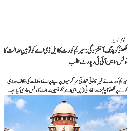
قومی خبریں
لکھنؤ کوچنگ آتشزدگی: سپریم کورٹ کا ایل ڈی اے کو توہینِ عدالت کا
نوٹس، ایس آئی ٹی رپورٹ طلب
سپریم کورٹ نے غیر قانونی تجارتی سرگرمیوں پر اپنے پرانے احکامات کی خلاف ورزی
کرنے پر لکھنؤ ڈیولپمنٹ اتھارٹی (ایل ڈی اے) کو توہین عدالت کا نوٹس جاری کیا ہے۔