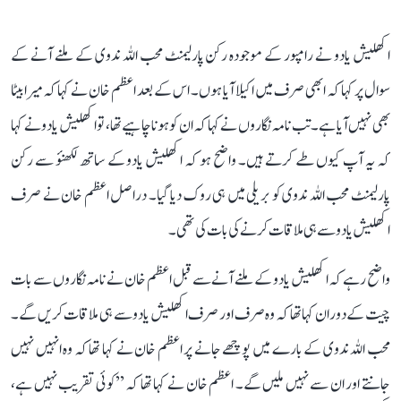
اکھلیش یادو نے رامپور کے موجودہ رکن پارلیمنٹ محب اللہ ندوی کے ملنے آنے کے
سوال پر کہا کہ ابھی صرف میں اکیلا آیا ہوں۔ اس کے بعد اعظم خان نے کہا کہ میرا بیٹا
بھی نہیں آیا ہے۔ تب نامہ نگاروں نے کہا کہ ان کو ہونا چاہیے تھا، تو اکھلیش یادو نے کہا
کہ یہ آپ کیوں طے کرتے ہیں۔ واضح ہو کہ اکھلیش یادو کے ساتھ لکھنؤ سے رکن
پارلیمنٹ محب اللہ ندوی کو بریلی میں ہی روک دیا گیا۔ دراصل اعظم خان نے صرف
اکھلیش یادو سے ہی ملاقات کرنے کی بات کی تھی۔
واضح رہے کہ اکھلیش یادو کے ملنے آنے سے قبل اعظم خان نے نامہ نگاروں سے بات
چیت کے دوران کہا تھا کہ وہ صرف اور صرف اکھلیش یادو سے ہی ملاقات کریں گے۔
محب اللہ ندوی کے بارے میں پوچھے جانے پر اعظم خان نے کہا تھا کہ وہ انہیں نہیں
جانتے اور ان سے نہیں ملیں گے۔ اعظم خان نے کہا تھا کہ ’’کوئی تقریب نہیں ہے،