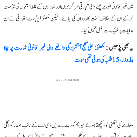
میں غیر قانونی طور پر چلنے والی تجارتی سرگرمیوں اور عمارتوں کے غلط استعمال کی شناخت
کر کے ان کے خلاف سخت کارروائی کی جائے۔ لیکن لکھنؤ ڈیولپمنٹ اتھارٹی نے ان
ہدایات پر ٹھیک سے عمل نہیں کیا۔
یہ بھی پڑھیں :
لکھنؤ: علی گنج آتشزدگی واقعے والی غیر قانونی عمارت پر چلا
بلڈوزر، 15 طلبہ کی ہوئی تھی موت
ADVERTISEMENT
معاملے کی سنگینی کو دیکھتے ہوئے سپریم کورٹ نے ایل ڈی اے کے نائب صدر کو اگلی