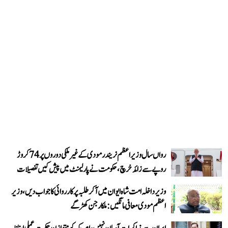
رواں سال وزیر اعظم نریندر مودی کے غیر ملکی دوروں پر 74 کروڑ
روپے سے زائد خرچ، حکومت نے پارلیمنٹ میں پیش کیں تفصیلات
وزیر داخلہ امت شاہ ایوان میں آ کر طلبہ پر کارروائی کا جواب دیں، وزیر
اعظم مودی معافی مانگیں: ملکارجن کھڑگے