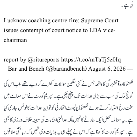
کی ہے۔
Lucknow coaching centre fire: Supreme Court
issues contempt of court notice to LDA vice-
chairman
report by
@ritureports
https://t.co/mTaTj5z0Iq
August 6, 2026
— Bar and Bench (@barandbench)
لکھنؤ کا وہ آتشزدگی کا واقعہ جس نے کئی سنگین سوالات کھڑے کر دیے تھے، اب اس کی
گونج ملک کی سب سے بڑی عدالت تک پہنچ چکی ہے۔ سپریم کورٹ نے اس معاملے میں
سخت رخ اختیار کرتے ہوئے لکھنؤ ڈیولپمنٹ اتھارٹی کو توہین عدالت کا نوٹس جاری کیا
ہے۔ یہ معاملہ محض ایک حادثے کا نہیں بلکہ عدالتی احکامات کی مبینہ خلاف ورزی کا بھی
ہے۔ سپریم کورٹ کا کہنا ہے کہ اس نے پہلے ہی یہ ہدایات دی تھیں کہ رہائشی علاقوں