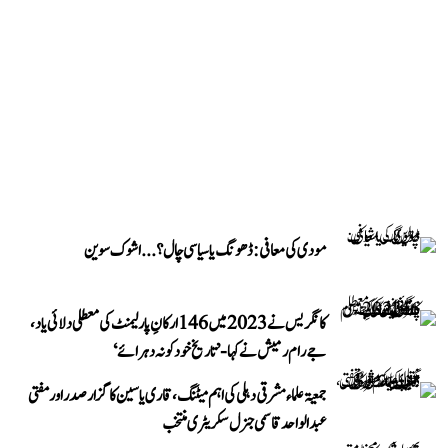
مودی کی معافی: ڈھونگ یا سیاسی چال؟...اشوک سوین
کانگریس نے 2023 میں 146 ارکانِ پارلیمنٹ کی معطلی دلائی یاد،
جے رام رمیش نے کہا- ’تاریخ خود کو نہ دہرائے‘
جمعیۃ علماء مشرقی دہلی کی اہم میٹنگ، قاری یاسین کا گزار صدر اور مفتی
عبد الواحد قاسمی جنرل سکریٹری منتخب