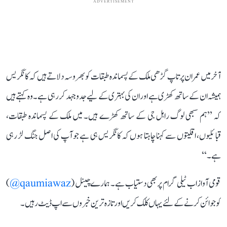
ADVERTISEMENT
آخر میں عمران پرتاپ گڑھی ملک کے پسماندہ طبقات کو بھروسہ دلاتے ہیں کہ کانگریس
ہمیشہ ان کے ساتھ کھڑی ہے اور ان کی بہتری کے لیے جدوجہد کر رہی ہے۔ وہ کہتے ہیں
کہ ’’ہم سبھی لوگ راہل جی کے ساتھ کھڑے ہیں۔ میں ملک کے پسماندہ طبقات،
قبائلیوں، اقلیتوں سے کہنا چاہتا ہوں کہ کانگریس ہی ہے جو آپ کی اصل جنگ لڑ رہی
ہے۔‘‘
قومی آواز اب ٹیلی گرام پر بھی دستیاب ہے۔ ہمارے چینل (
qaumiawaz@
)
کو جوائن کرنے کے لئے یہاں کلک کریں اور تازہ ترین خبروں سے اپ ڈیٹ رہیں۔