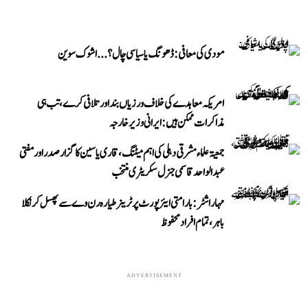
مودی کی معافی: ڈھونگ یا سیاسی چال؟...اشوک سوین
امریکہ معاہدے کی خلاف ورزیاں بند اور تلافی کرے، تب ہی
مذاکرات ممکن ہیں: ایرانی وزیر خارجہ
جمعیۃ علماء مشرقی دہلی کی اہم میٹنگ، قاری یاسین کا گزار صدر اور مفتی
عبد الواحد قاسمی جنرل سکریٹری منتخب
مہاراشٹر: بارامتی ایئرپورٹ پر ٹرینر طیارہ رن وے سے پھسل کر نکلا
باہر، تمام افراد محفوظ
ADVERTISEMENT