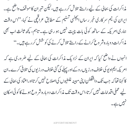
مذاکرات کی بحالی کے لیے راستے تلاش کر رہے ہیں، لیکن تہران کا موقف واضح ہے۔
ایران کی نیم سرکاری خبر رساں ایجنسی تسنیم کے مطابق عراقچی نے کہا، ’’اس وقت
ہماری امریکہ کے ساتھ کوئی بات چیت نہیں ہو رہی ہے۔ تاہم، کچھ ثالث اب بھی
مذاکرات دوبارہ شروع کرانے کے راستے تلاش کرنے کی کوشش کر رہے ہیں۔‘‘
انہوں نے واضح کیا کہ ایران کے نزدیک مذاکرات کی بحالی کے لیے ضروری ہے کہ
امریکہ ایم او یو کی خلاف ورزیاں روکے اور پہلے کی گئی خلاف ورزیوں کی تلافی کرے۔ ان
کا کہنا تھا کہ جب تک واشنگٹن اپنی مبینہ غلطیوں کی اصلاح نہیں کرتا اور اعتماد کی بحالی کے
لیے عملی اقدامات نہیں کرتا، اس وقت تک مذاکرات دوبارہ شروع ہونے کا کوئی امکان
نہیں ہے۔
ADVERTISEMENT