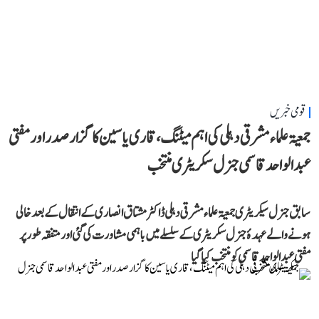
قومی خبریں
جمعیۃ علماء مشرقی دہلی کی اہم میٹنگ، قاری یاسین کا گزار صدر اور مفتی
عبد الواحد قاسمی جنرل سکریٹری منتخب
سابق جنرل سیکریٹری جمعیۃ علماء مشرقی دہلی ڈاکٹر مشتاق انصاری کے انتقال کے بعد خالی
ہونے والے عہدۂ جنرل سکریٹری کے سلسلے میں باہمی مشاورت کی گئی اور متفقہ طور پر
مفتی عبد الواحد قاسمی کو منتخب کیا گیا