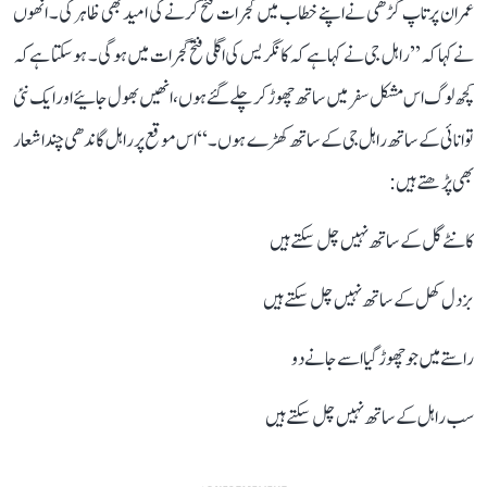
عمران پرتاپ گڑھی نے اپنے خطاب میں گجرات فتح کرنے کی امید بھی ظاہر کی۔ انھوں
نے کہا کہ ’’راہل جی نے کہا ہے کہ کانگریس کی اگلی فتح گجرات میں ہوگی۔ ہو سکتا ہے کہ
کچھ لوگ اس مشکل سفر میں ساتھ چھوڑ کر چلے گئے ہوں، انھیں بھول جائیے اور ایک نئی
توانائی کے ساتھ راہل جی کے ساتھ کھڑے ہوں۔‘‘ اس موقع پر راہل گاندھی چند اشعار
بھی پڑھتے ہیں:
کانٹے گل کے ساتھ نہیں چل سکتے ہیں
بزدل کھل کے ساتھ نہیں چل سکتے ہیں
راستے میں جو چھوڑ گیا اسے جانے دو
سب راہل کے ساتھ نہیں چل سکتے ہیں