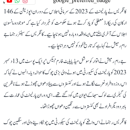
کانگریس نے پارلیمنٹ کے 2023 کے سرمائی اجلاس کے دوران اپوزیشن کے 146
ارکان کی ریکارڈ معطلی کو یاد کرتے ہوئے حکومت کو خبردار کیا ہے کہ موجودہ مانسون
اجلاس کے آخری ہفتے میں ایسا واقعہ دوبارہ نہیں ہونا چاہیے۔ کانگریس کے سینئر رہنما جے
رام رمیش نے کہا ہے کہ تاریخ خود کو نہیں دہرانا چاہیے۔
جے رام رمیش نے اتوار کو سوشل میڈیا پلیٹ فارم ’ایکس‘ پر ایک پوسٹ میں 13 دسمبر
2023 کو پارلیمنٹ کی سکیورٹی میں ہونے والی بڑی چوک کا حوالہ دیا۔ انہوں نے کہا کہ
اس روز دو افراد نعرے لگاتے ہوئے اور کنستروں سے پیلا دھواں چھوڑتے ہوئے ناظرین
کی گیلری سے لوک سبھا کے ایوان میں کود گئے تھے۔ اسی دوران پارلیمنٹ کی عمارت کے
باہر دو دیگر افراد نے بھی کنستروں سے رنگین دھواں چھوڑا تھا۔
کانگریس رہنما نے اس واقعے کو پارلیمنٹ کی سیکورٹی میں چونکا دینے والی اور سنگین چوک