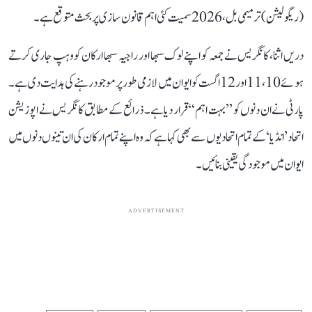
(ریگولیشن) ترمیمی بل، 2026 سمیت کئی اہم قانون سازی پر بحث متوقع ہے۔
دریں اثنا، کانگریس نے جمعہ کو اپنے لوک سبھا اور راجیہ سبھا ارکان کو وہپ جاری کرتے
ہوئے 10، 11 اور 12 اگست کو ایوان میں لازمی طور پر موجود رہنے کی ہدایت دی ہے۔
پارٹی نے ان دنوں کو ’’بہت اہم‘‘ قرار دیا ہے۔ ذرائع کے مطابق کانگریس نے اپوزیشن
اتحاد ’انڈیا‘ کے تمام اتحادیوں سے بھی کہا ہے کہ وہ اپنے تمام ارکان کی ان تینوں دنوں میں
ایوان میں موجودگی یقینی بنائیں۔
ADVERTISEMENT