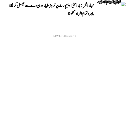
مہاراشٹر: بارامتی ایئرپورٹ پر ٹرینر طیارہ رن وے سے پھسل کر نکلا
باہر، تمام افراد محفوظ
ADVERTISEMENT