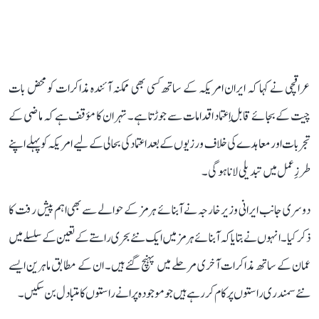
عراقچی نے کہا کہ ایران امریکہ کے ساتھ کسی بھی ممکنہ آئندہ مذاکرات کو محض بات
چیت کے بجائے قابلِ اعتماد اقدامات سے جوڑتا ہے۔ تہران کا مؤقف ہے کہ ماضی کے
تجربات اور معاہدے کی خلاف ورزیوں کے بعد اعتماد کی بحالی کے لیے امریکہ کو پہلے اپنے
طرزِ عمل میں تبدیلی لانا ہوگی۔
دوسری جانب ایرانی وزیر خارجہ نے آبنائے ہرمز کے حوالے سے بھی اہم پیش رفت کا
ذکر کیا۔ انہوں نے بتایا کہ آبنائے ہرمز میں ایک نئے بحری راستے کے تعین کے سلسلے میں
عمان کے ساتھ مذاکرات آخری مرحلے میں پہنچ گئے ہیں۔ ان کے مطابق ماہرین ایسے
نئے سمندری راستوں پر کام کر رہے ہیں جو موجودہ پرانے راستوں کا متبادل بن سکیں۔