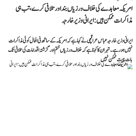
امریکہ معاہدے کی خلاف ورزیاں بند اور تلافی کرے، تب ہی
مذاکرات ممکن ہیں: ایرانی وزیر خارجہ
ایرانی وزیر خارجہ عباس عراقچی نے کہا ہے کہ امریکہ کے ساتھ فی الحال کوئی مذاکرات
نہیں ہو رہے۔ تہران کا کہنا ہے کہ خلاف ورزیاں ختم اور گزشتہ اقدامات کی تلافی تک
بات چیت ممکن نہیں