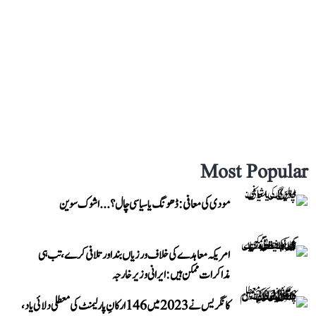
Most Popular
مودی کی معافی: ڈھونگ یا سیاسی چال؟...اشوک سوین
امریکہ معاہدے کی خلاف ورزیاں بند اور تلافی کرے، تب ہی
مذاکرات ممکن ہیں: ایرانی وزیر خارجہ
کانگریس نے 2023 میں 146 ارکانِ پارلیمنٹ کی معطلی دلائی یاد،