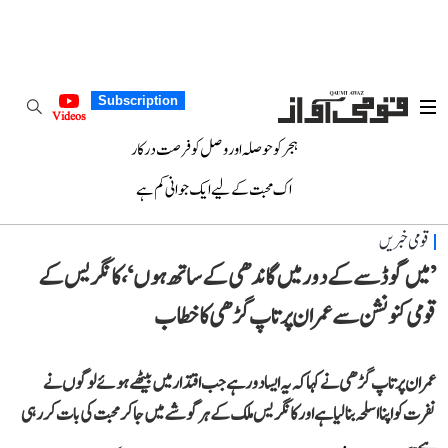
Subscription
Videos
ہجر کو حوصلہ اور وصل کو فرصت درکار
اک محبت کے لیے ایک جوانی کم ہے
قومی خبریں
’میں گوڈسے کے دور میں گاندھی کے ساتھ ہوں‘، کانگریس کے
قومی کنونشن سے عمران پرتاپ گڑھی کا خطاب
عمران پرتاپ گڑھی نے کہا کہ یہ ایسا دور ہے جب اقتدار میں بیٹھے ہوئے لوگوں نے
نفرت کو اپنا اسلحہ بنا لیا ہے اور کانگریس ملک کے ہر گوشے میں جا کر محبت کی بات کر رہی
ہے۔