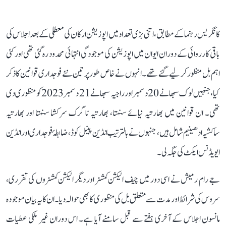
کانگریس رہنما کے مطابق، اتنی بڑی تعداد میں اپوزیشن ارکان کی معطلی کے بعد اجلاس کی
باقی کارروائی کے دوران ایوان میں اپوزیشن کی موجودگی انتہائی محدود رہ گئی تھی اور کئی
اہم بل منظور کر لیے گئے تھے۔ انہوں نے خاص طور پر تین نئے فوجداری قوانین کا ذکر
کیا، جنہیں لوک سبھا نے 20 دسمبر اور راجیہ سبھا نے 21 دسمبر 2023 کو منظوری دی
تھی۔ ان قوانین میں بھارتیہ نیائے سنہتا، بھارتیہ ناگرک سرکشا سنہتا اور بھارتیہ
ساکشیہ ادھینیم شامل ہیں، جنہوں نے بالترتیب انڈین پینل کوڈ، ضابطۂ فوجداری اور انڈین
ایویڈنس ایکٹ کی جگہ لی۔
جے رام رمیش نے اسی دور میں چیف الیکشن کمشنر اور دیگر الیکشن کمشنروں کی تقرری،
سروس کی شرائط اور مدت سے متعلق بل کی منظوری کا بھی حوالہ دیا۔ ان کا یہ بیان موجودہ
مانسون اجلاس کے آخری ہفتے سے قبل سامنے آیا ہے۔ اس دوران غیر ملکی عطیات