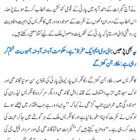
نے آج گجرات کے احمد آباد میں پارٹی کے قومی کنونشن سے خطاب کرتے ہوئے پڑھا۔
اس خطاب کے دوران انھوں نے نفرت کے موجودہ دور میں کانگریس کی اہمیت و افادیت
پر روشنی ڈالی اور بتایا کہ پارٹی کے نظریات و اصول ملک کے لیے کتنا معنی رکھتے ہیں۔
یہ بھی پڑھیں :
ای وی ایم ایک ’فراڈ‘ ہے، حکومت آہستہ آہستہ جمہوریت ختم کر
رہی ہے: ملکارجن کھڑگے
کانگریس صدر ملکارجن کھڑگے، کانگریس پارلیمانی پارٹی کی چیئرپرسن سونیا گاندھی اور
لوک سبھا میں حزب اختلاف کے قائد راہل گاندھی و دیگر سرکردہ کانگریس لیڈران کی
موجودگی میں عمران پرتاپ گڑھی نے کہا کہ ’’یہ ایسا دور ہے جب اقتدار میں بیٹھے ہوئے
لوگوں نے نفرت کو اپنا اسلحہ بنا لیا ہے اور کانگریس ملک کے ہر گوشے میں جا کر محبت کی
بات کر رہی ہے۔‘‘ وہ مزید کہتے ہیں کہ ’’گجرات مہاتما گاندھی جی اور سردار پٹیل جی کی