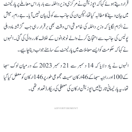
قرار دیتے ہوئے کہا کہ اپوزیشن نے مرکزی وزیر داخلہ سے بار بار اس معاملے پر پارلیمنٹ
میں بیان دینے کا مطالبہ کیا تھا، لیکن ان کی جانب سے کوئی بیان نہیں آیا۔ جے رام رمیش
نے الزام لگایا کہ وزیر داخلہ کی خاموشی اس وقت بھی برقرار رہی جب گزشتہ ماہ دہلی
پولیس کی جانب سے احتجاج کرنے والے نوجوانوں کے خلاف کارروائی کی گئی۔ انہوں
نے کہا کہ حکومت کو ایسے معاملات میں پارلیمنٹ کے سامنے جواب دینا چاہیے۔
انہوں نے یاد دلایا کہ 14 دسمبر سے 21 دسمبر 2023 کے درمیان لوک سبھا
کے 100 اور راجیہ سبھا کے 46 ارکان سمیت مجموعی طور پر 146 ارکان کو معطل کیا گیا
تھا۔ یہ پارلیمانی تاریخ میں اپوزیشن ارکان کی معطلی کی ریکارڈ تعداد تھی۔
ADVERTISEMENT