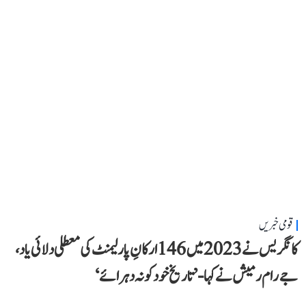
قومی خبریں
کانگریس نے 2023 میں 146 ارکانِ پارلیمنٹ کی معطلی دلائی یاد،
جے رام رمیش نے کہا- ’تاریخ خود کو نہ دہرائے‘