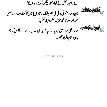
جے رام رمیش نے کہا- ’تاریخ خود کو نہ دہرائے‘
جمعیۃ علماء مشرقی دہلی کی اہم میٹنگ، قاری یاسین کا گزار صدر اور مفتی
عبد الواحد قاسمی جنرل سکریٹری منتخب
مہاراشٹر: بارامتی ایئرپورٹ پر ٹرینر طیارہ رن وے سے پھسل کر نکلا
باہر، تمام افراد محفوظ
ADVERTISEMENT