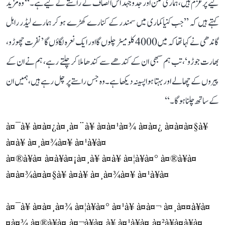
لیے پرعزم ہیں، ہماری لگن اور جدوجہد اس انصاف کے راستے کے لیے ہے۔‘‘ وہ مزید
کہتے ہیں کہ ’’جب کنیاکماری میں سمندر کے کنارے کھڑے ہو کر ہمارے لیڈر راہل
گاندھی نے کہا تھا کہ میں 4000 کلومیٹر چلوں گا اور ایک نعرہ لگاؤں گا ’نفرت چھوڑو،
بھارت جوڑو‘، تب ہم سبھی ان کے کندھے سے کندھا ملا کر چلتے رہے، ہم نے ان کے
پیروں کے چھالے اور بہتا ہوا پسینہ دیکھا ہے۔ وہ جس راستے پر چل رہے ہیں، ہمیں ان
کے ساتھ چلنا ہوگا۔‘‘
à¤¯à¥ à¤à¤¿à¤¸à¤¨à¥ à¤à¤¹à¤¾ à¤à¤¿ à¤à¤à¤§à¥
à¤à¥ à¤¸à¤¾à¤¥ à¤¹à¥à¤
à¤®à¥à¤ à¤à¥à¤¡à¤¸à¥ à¤à¥ à¤¦à¥à¤° à¤®à¥à¤
à¤à¤¾à¤à¤§à¥ à¤à¥ à¤¸à¤¾à¤¥ à¤¹à¥à¤
à¤¯à¥ à¤à¤¸à¤¾ à¤¦à¥à¤° à¤¹à¥ à¤à¤¬ à¤¸à¤¤à¥à¤
¤à¤¾ à¤®à¥à¤ à¤¬à¥à¤ à¥ à¤¹à¥à¤ à¤²à¥à¤à¥à¤