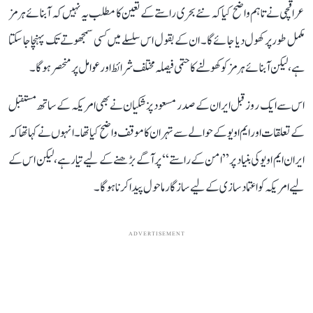
عراقچی نے تاہم واضح کیا کہ نئے بحری راستے کے تعین کا مطلب یہ نہیں کہ آبنائے ہرمز
مکمل طور پر کھول دیا جائے گا۔ ان کے بقول اس سلسلے میں کسی سمجھوتے تک پہنچا جا سکتا
ہے، لیکن آبنائے ہرمز کو کھولنے کا حتمی فیصلہ مختلف شرائط اور عوامل پر منحصر ہوگا۔
اس سے ایک روز قبل ایران کے صدر مسعود پزشکیان نے بھی امریکہ کے ساتھ مستقبل
کے تعلقات اور ایم او یو کے حوالے سے تہران کا موقف واضح کیا تھا۔ انہوں نے کہا تھا کہ
ایران ایم او یو کی بنیاد پر ’’امن کے راستے‘‘ پر آگے بڑھنے کے لیے تیار ہے، لیکن اس کے
لیے امریکہ کو اعتماد سازی کے لیے سازگار ماحول پیدا کرنا ہوگا۔
ADVERTISEMENT