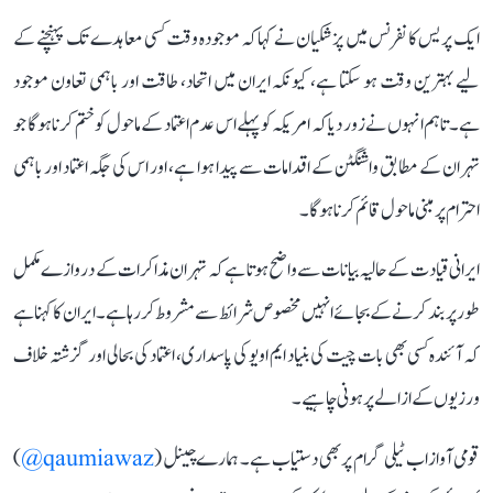
ایک پریس کانفرنس میں پزشکیان نے کہا کہ موجودہ وقت کسی معاہدے تک پہنچنے کے
لیے بہترین وقت ہو سکتا ہے، کیونکہ ایران میں اتحاد، طاقت اور باہمی تعاون موجود
ہے۔ تاہم انہوں نے زور دیا کہ امریکہ کو پہلے اس عدم اعتماد کے ماحول کو ختم کرنا ہوگا جو
تہران کے مطابق واشنگٹن کے اقدامات سے پیدا ہوا ہے، اور اس کی جگہ اعتماد اور باہمی
احترام پر مبنی ماحول قائم کرنا ہوگا۔
ایرانی قیادت کے حالیہ بیانات سے واضح ہوتا ہے کہ تہران مذاکرات کے دروازے مکمل
طور پر بند کرنے کے بجائے انہیں مخصوص شرائط سے مشروط کر رہا ہے۔ ایران کا کہنا ہے
کہ آئندہ کسی بھی بات چیت کی بنیاد ایم او یو کی پاسداری، اعتماد کی بحالی اور گزشتہ خلاف
ورزیوں کے ازالے پر ہونی چاہیے۔
قومی آواز اب ٹیلی گرام پر بھی دستیاب ہے۔ ہمارے چینل (
qaumiawaz@
)