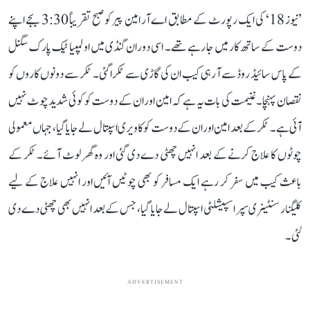
’نیوز 18‘ کی ایک رپورٹ کے مطابق اے آر امین پیر کو صبح تقریباً 3:30 بجے اپنے
دوست کے ساتھ کار میں جا رہے تھے۔ اسی دوران گنڈی میں اولمپیا ٹیک پارک سگنل
کے پاس سائیڈ روڈ سے آ رہی کیب ان کی گاڑی سے ٹکرا گئی۔ ٹکر سے دونوں کاروں کو
نقصان پہنچا۔ غنیمت کی بات یہ ہے کہ امین اور ان کے دوست کو کوئی شدید چوٹ نہیں
آئی ہے۔ ٹکر کے بعد امین اور ان کے دوست کو کاویری اسپتال لے جایا گیا، جہاں معمولی
چوٹوں کا علاج کرنے کے بعد انہیں چھٹی دے دی گئی اور وہ گھر لوٹ آئے۔ ٹکر کے
باعث کیب میں سفر کر رہے ایک مسافر کو بھی چوٹیں آئیں اور انہیں علاج کے لیے
کلیگنار سنٹینری سپر اسپیشلٹی اسپتال لے جایا گیا، جس کے بعد انہیں بھی چھٹی دے دی
گئی۔
ADVERTISEMENT