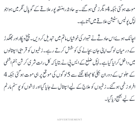
موت ہو گئی جبکہ 4 دیگر زخمی ہو گئے۔ یہ حادثہ رامنتھ پور علاقے کے گوپال نگر میں ہوا جو
اُپّل پولیس اسٹیشن علاقے میں آتا ہے۔
اچانک ہوئے اس حادثے نے تہوار کی خوشیاں ماتم میں تبدیل کر دیں۔ چیخ و پکار اور بھگدڑ
کے درمیان لوگ اپنی جان بچانے کی کوشش کرتے رہے۔ زخمیوں کو قریبی اسپتالوں
میں داخل کرایا گیا ہے۔ اُپّل ضلع کے ایس پی نے بتایا کہ کل رات شری کرشن جنم اشٹمی
کے جلوس کے دوران بجلی کا جھٹکا لگنے سے 5 لوگوں کی موقع پر ہی موت ہو گئی جبکہ 4
افراد زخمی ہو گئے۔ زخمیوں کو علاج کے لیے اسپتال لے جایا گیا اور لاشوں کو پوسٹم مارٹم
کے لیے بھیج دیا گیا۔
ADVERTISEMENT