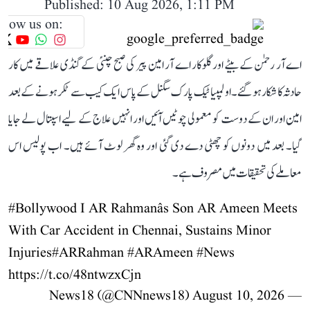
Published: 10 Aug 2026, 1:11 PM
llow us on:
اے آر رحمٰن کے بیٹے اور گلوکار اے آر امین پیر کی صبح چنئی کے گنڈی علاقے میں کار
حادثہ کا شکار ہو گئے۔ اولمپیا ٹیک پارک سگنل کے پاس ایک کیب سے ٹکر ہونے کے بعد
امین اور ان کے دوست کو معمولی چوٹیں آئیں اور انہیں علاج کے لیے اسپتال لے جایا
گیا۔ بعد میں دونوں کو چھٹی دے دی گئی اور وہ گھر لوٹ آئے ہیں۔ اب پولیس اس
معاملے کی تحقیقات میں مصروف ہے۔
#Bollywood
I AR Rahmanâs Son AR Ameen Meets
With Car Accident in Chennai, Sustains Minor
Injuries
#ARRahman
#ARAmeen
#News
https://t.co/48ntwzxCjn
August 10, 2026
— News18 (@CNNnews18)