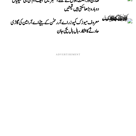
صابن اور بسکٹ ہوں گے مہنگے، ستمبر میں ’ایف ایم سی جی‘ کمپنیاں
دوبارہ بڑھا سکتی ہیں قیمتیں
معروف میوزک کمپوزر اے آر رحمٰن کے بیٹے اے آر امین کی گاڑی
حادثے کا شکار، بال بال بچی جان
ADVERTISEMENT