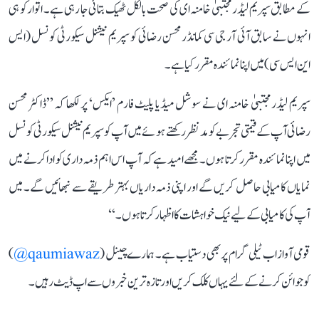
کے مطابق سپریم لیڈر مجتبیٰ خامنہ ای کی صحت بالکل ٹھیک بتائی جا رہی ہے۔ اتوار کو ہی
انہوں نے سابق آئی آر جی سی کمانڈر محسن رضائی کو سپریم نیشنل سیکورٹی کونسل (ایس
این ایس سی) میں اپنا نمائندہ مقرر کیا ہے۔
سپریم لیڈر مجتبیٰ خامنہ ای نے سوشل میڈیا پلیٹ فارم ’ایکس‘ پر لکھا کہ ’’ڈاکٹر محسن
رضائی آپ کے قیمتی تجربے کو مدنظر رکھتے ہوئے میں آپ کو سپریم نیشنل سیکورٹی کونسل
میں اپنا نمائندہ مقرر کرتا ہوں۔ مجھے امید ہے کہ آپ اس اہم ذمہ داری کو ادا کرنے میں
نمایاں کامیابی حاصل کریں گے اور اپنی ذمہ داریاں بہتر طریقے سے نبھائیں گے۔ میں
آپ کی کامیابی کے لیے نیک خواہشات کا اظہار کرتا ہوں۔‘‘
قومی آواز اب ٹیلی گرام پر بھی دستیاب ہے۔ ہمارے چینل (
qaumiawaz@
)
کو جوائن کرنے کے لئے یہاں کلک کریں اور تازہ ترین خبروں سے اپ ڈیٹ رہیں۔