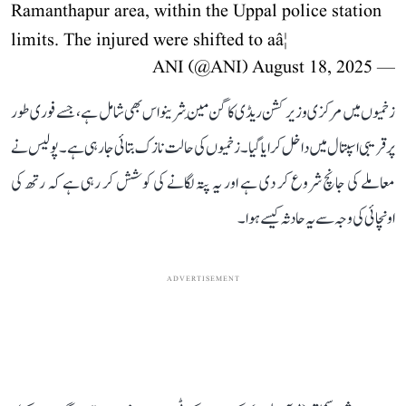
Ramanthapur area, within the Uppal police station
limits. The injured were shifted to aâ¦
August 18, 2025
— ANI (@ANI)
زخمیوں میں مرکزی وزیر کشن ریڈی کا گن مَین شرینواس بھی شامل ہے، جسے فوری طور
پر قریبی اسپتال میں داخل کرایا گیا۔ زخمیوں کی حالت نازک بتائی جا رہی ہے۔ پولیس نے
معاملے کی جانچ شروع کر دی ہے اور یہ پتہ لگانے کی کوشش کر رہی ہے کہ رتھ کی
اونچائی کی وجہ سے یہ حادثہ کیسے ہوا۔
ADVERTISEMENT