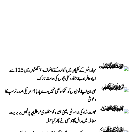
مہاراشٹر کے کلیان میں آوارہ کتے کا خوف، 7 گھنٹوں میں 125 سے
زیادہ افراد بنے شکار، کئی بچوں کی حالت نازک
’ایران اپنے فوجیوں کو تنخواہ بھی نہیں دے پا رہا!‘ امریکی صدر ٹرمپ کا
دعویٰ
’امت شاہ کی خاموشی، یعنی تشدد کو منظوری‘، طلبا پر پولیس بربریت
معاملہ میں راہل گاندھی نے پھر کیا حملہ