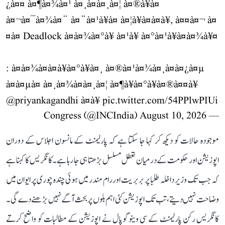
¿à¤¤ à¤¶à¤¾à¤¹ à¤¸à¤à¤¸à¤¦ à¤®à¥à¤
à¤¬à¤¯à¤¾à¤¨ à¤¨à¤¹à¥à¤ à¤¦à¥à¤à¤à¥, à¤¤à¤¬ à¤
¤à¤ Deadlock à¤à¤¾à¤°à¥ à¤¹à¥ à¤°à¤¹à¥à¤à¤¾à¥¤
: à¤à¤¾à¤à¤à¥à¤°à¥à¤¸ à¤®à¤¹à¤¾à¤¸à¤à¤¿à¤µ
à¤à¤µà¤ à¤¸à¤¾à¤à¤¸à¤¦ à¤¶à¥à¤°à¥à¤®à¤¤à¥
@priyankagandhi
à¤à¥
pic.twitter.com/54PPlwPIUi
August 10, 2026
— Congress (@INCIndia)
موجودہ حالات کو دیکھ کر کہا جا سکتا ہے کہ پارلیمنٹ کے مانسون اجلاس کے دوران
اپوزیشن اور حکومت کے درمیان تعطل مسلسل بڑھتا ہی جا رہا ہے۔ کانگریس کا کہنا ہے
کہ جب تک وزیر داخلہ طلبا پر بربریت اور رام مندر میں ہوئی چندہ چوری پر ایوان میں
وضاحت نہیں دیتے، تب تک اپوزیشن کئی اہم بلوں پر بحث آگے نہیں بڑھنے دے گی۔
کانگریس رکن پارلیمنٹ کے سی وینوگوپال نے اپوزیشن کے مطالبات کو واضح کرتے