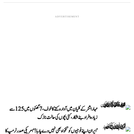
ADVERTISEMENT
مہاراشٹر کے کلیان میں آوارہ کتے کا خوف، 7 گھنٹوں میں 125 سے
زیادہ افراد بنے شکار، کئی بچوں کی حالت نازک
’ایران اپنے فوجیوں کو تنخواہ بھی نہیں دے پا رہا!‘ امریکی صدر ٹرمپ کا