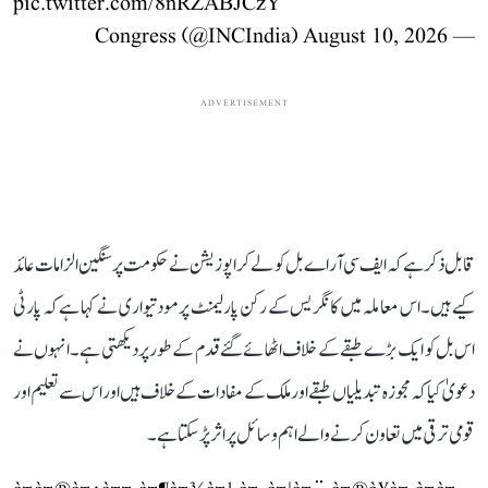
pic.twitter.com/8nRZABJCzY
August 10, 2026
— Congress (@INCIndia)
ADVERTISEMENT
قابل ذکر ہے کہ ایف سی آر اے بل کو لے کر اپوزیشن نے حکومت پر سنگین الزامات عائد
کیے ہیں۔ اس معاملہ میں کانگریس کے رکن پارلیمنٹ پرمود تیواری نے کہا ہے کہ پارٹی
اس بل کو ایک بڑے طبقے کے خلاف اٹھائے گئے قدم کے طور پر دیکھتی ہے۔ انہوں نے
دعویٰ کیا کہ مجوزہ تبدیلیاں طبقے اور ملک کے مفادات کے خلاف ہیں اور اس سے تعلیم اور
قومی ترقی میں تعاون کرنے والے اہم وسائل پر اثر پڑ سکتا ہے۔