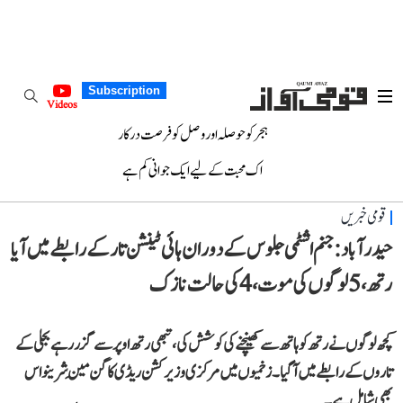
Subscription
Videos
ہجر کو حوصلہ اور وصل کو فرصت درکار
اک محبت کے لیے ایک جوانی کم ہے
قومی خبریں
حیدر آباد : جنم اشٹمی جلوس کے دوران ہائی ٹینشن تار کے رابطے میں آیا
رتھ، 5 لوگوں کی موت، 4 کی حالت نازک
کچھ لوگوں نے رتھ کو ہاتھ سے کھینچنے کی کوشش کی، تبھی رتھ اوپر سے گزر رہے بجلی کے
تاروں کے رابطے میں آگیا۔ زخمیوں میں مرکزی وزیر کشن ریڈی کا گن مَین شرینواس
بھی شامل ہے۔