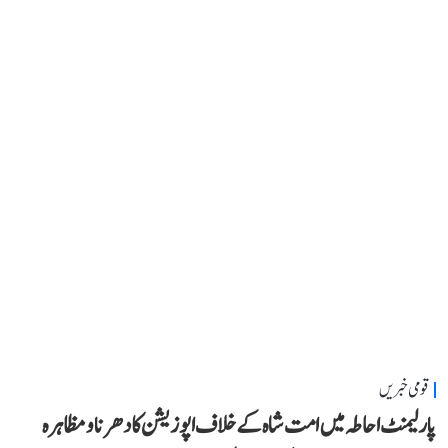
قومی خبریں
پارلیمنٹ احاطہ میں امت شاہ کے خلاف اپوزیشن کا دھرنا و مظاہرہ