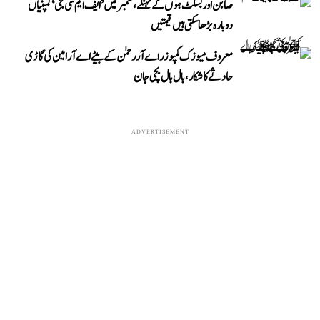
صابن اور بسکٹ ہوں گے مہنگے، ستمبر میں ’ایف ایم سی جی‘ کمپنیاں
دوبارہ بڑھا سکتی ہیں قیمتیں
معروف میوزک کمپوزر اے آر رحمٰن کے بیٹے اے آر امین کی گاڑی
حادثے کا شکار، بال بال بچی جان
ADVERTISEMENT