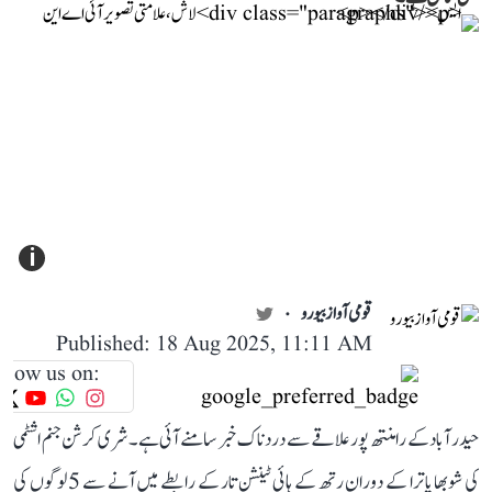
i
قومی آواز بیورو
Published: 18 Aug 2025, 11:11 AM
llow us on:
حیدر آباد کے رامنتھ پور علاقے سے دردناک خبر سامنے آئی ہے۔ شری کرشن جنم اشٹمی
کی شوبھا یاترا کے دوران رتھ کے ہائی ٹینشن تار کے رابطے میں آنے سے 5 لوگوں کی