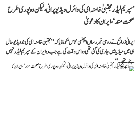
’سپریم لیڈر مجتبیٰ خامنہ ای کی وائرل ویڈیو پرانی، لیکن وہ پوری طرح
صحت مند‘، ایران کا دعویٰ
ایرانی ذرائع نے روسی خبر رساں ایجنسی ’ٹاس‘ کو بتایا کہ ’’مجتبیٰ خامنہ ای کی جو ویڈیو حال
ہی میں میڈیا میں جاری کی گئی تھی وہ اس وقت کی ہے جب وہ ایران کے سپریم لیڈر نہیں
بنے تھے۔‘‘