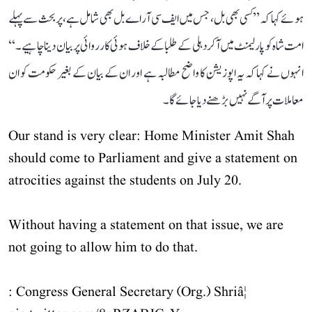
ہوئے کہا کہ ’’کسی بھی بل، جس میں ایف سی آر اے بل بھی شامل ہے، پر بحث سے پہلے
امت شاہ کو پارلیمنٹ میں آکر دہلی کے طلبا کے خلاف ہوئی کارروائی پر بیان دینا چاہیے۔‘‘
انہوں نے کہا کہ یہ اپوزیشن کا واضح مطالبہ ہے اور ان کے بیان کے بغیر حکومت کو ان
معاملات پر آگے نہیں بڑھنے دیا جائے گا۔
Our stand is very clear: Home Minister Amit Shah
should come to Parliament and give a statement on
atrocities against the students on July 20.
Without having a statement on that issue, we are
not going to allow him to do that.
: Congress General Secretary (Org.) Shriâ¦