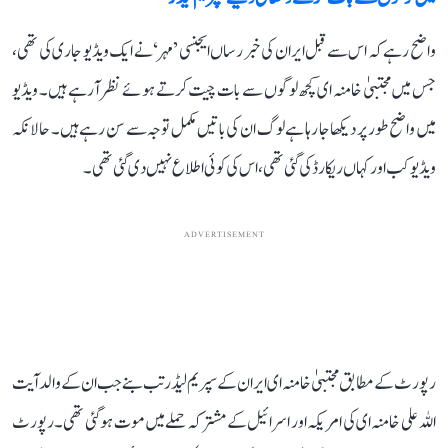
واضح رہے کہ اس سے قبل ایران کی خبر رساں ایجنسی ’مہر‘ نے ایک ویڈیو جاری کی تھی،
جس میں مجتبیٰ خامنہ ای کچھ لوگوں سے بات چیت کرتے ہوئے نظر آ رہے ہیں۔ ویڈیو
میں واضح طور پر دیکھا جا رہا ہے لوگ ان کی باتیں مکمل توجہ سے سن رہے ہیں۔ حالانکہ
ویڈیو کب اور کہاں ریکارڈ کی گئی تھی، اس کی کوئی اطلاع نہیں دی گئی تھی۔
ADVERTISEMENT
رپورٹ کے مطابق مجتبیٰ خامنہ ای ایران کے سپریم لیڈر تب بنے جب ان کے والد آیت
اللہ علی خامنہ ای کی امریکہ اور اسرائیل کے مشترکہ حملے میں موت ہو گئی تھی۔ رپورٹ