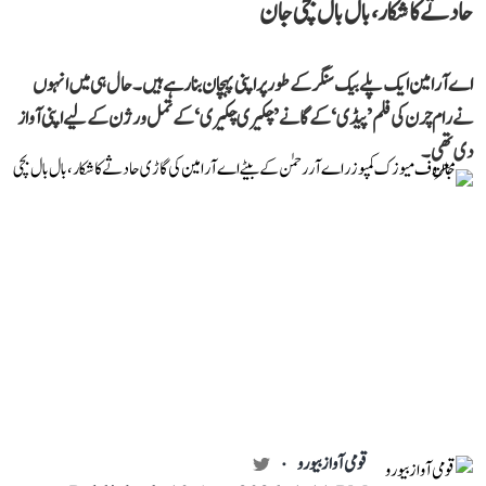
حادثے کا شکار، بال بال بچی جان
اے آر امین ایک پلے بیک سنگر کے طور پر اپنی پہچان بنا رہے ہیں۔ حال ہی میں انہوں
نے رام چرن کی فلم ’پیڈی‘ کے گانے ’چکیری چکیری‘ کے تمل ورژن کے لیے اپنی آواز
دی تھی۔
قومی آواز بیورو