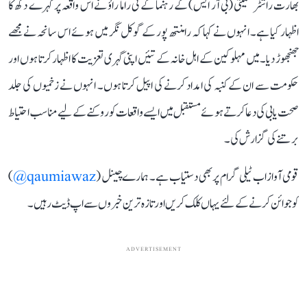
بھارت راشٹر سمیتی (بی آر ایس) کے رہنما کے ٹی راما راؤ نے اس واقعہ پر گہرے دکھ کا
اظہار کیا ہے۔ انہوں نے کہا کہ رامنتھ پور کے گوکل نگر میں ہوئے اس سانحہ نے مجھے
جھنجھوڑ دیا۔ میں مہلوکین کے اہل خانہ کے تئیں اپنی گہری تعزیت کا اظہار کرتا ہوں اور
حکومت سے ان کے کنبہ کی امداد کرنے کی اپیل کرتا ہوں۔ انہوں نے زخمیوں کی جلد
صحت یابی کی دعا کرتے ہوئے مستقبل میں ایسے واقعات کو روکنے کے لیے مناسب احتیاط
برتنے کی گزارش کی۔
قومی آواز اب ٹیلی گرام پر بھی دستیاب ہے۔ ہمارے چینل (
qaumiawaz@
)
کو جوائن کرنے کے لئے یہاں کلک کریں اور تازہ ترین خبروں سے اپ ڈیٹ رہیں۔
ADVERTISEMENT