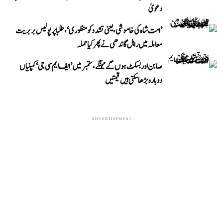
دعویٰ
’امت شاہ کی خاموشی، یعنی تشدد کو منظوری‘، طلبا پر پولیس بربریت
معاملہ میں راہل گاندھی نے پھر کیا حملہ
صابن اور بسکٹ ہوں گے مہنگے، ستمبر میں ’ایف ایم سی جی‘ کمپنیاں
دوبارہ بڑھا سکتی ہیں قیمتیں
ADVERTISEMENT