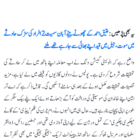
یہ بھی پڑھیں :
عتیق احمد کے چھوٹے بیٹے آبان سمیت 2 افراد کی سڑک حادثے
میں موت، جیل میں قید اپنے بھائی سے جا رہے تھے ملنے
واضح رہے کہ انویسٹی گیشن ونگ نے اب معاملہ اپنے ہاتھ میں لے کر حادثے کی
تحقیقات شروع کر دی ہے۔ پولیس نے دونوں گاڑیوں کو قبضے میں لے لیا ہے، مزید
تفصیلات تحقیقات مکمل ہونے کے بعد ہی سامنے آ سکیں گی۔ قابل ذکر ہے کہ اے آر
امین اپنے خاندان کی موسیقی کی وراثت کو آگے بڑھاتے ہوئے ایک پلے بیک سنگر کے
طور پر اپنی پہچان بنا رہے ہیں۔ حال ہی میں انہوں نے رام چرن کی فلم ’پیڈی‘ کے گانے
’چکیری چکیری‘ کے تمل ورژن کے لیے اپنی آواز دی تھی اور جسلین رائل، ذوالقر
سلمان اور مرنال ٹھاکر کے ساتھ انڈیپینڈنٹ ٹریک ’بھیگی بھیگی‘ میں بھی نظر آئے