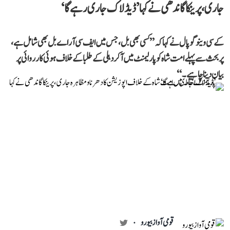
جاری، پرینکا گاندھی نے کہا ’ڈیڈلاک جاری رہے گا‘
کے سی وینوگوپال نے کہا کہ ’’کسی بھی بل، جس میں ایف سی آر اے بل بھی شامل ہے،
پر بحث سے پہلے امت شاہ کو پارلیمنٹ میں آکر دہلی کے طلبا کے خلاف ہوئی کارروائی پر
بیان دینا چاہیے۔‘‘
قومی آواز بیورو