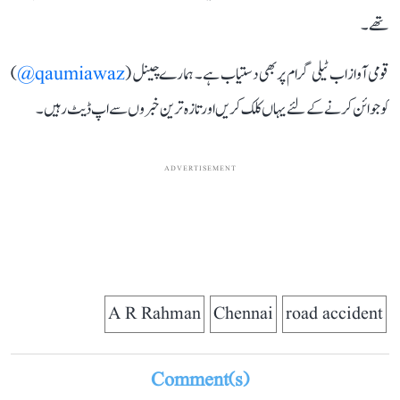
تھے۔
قومی آواز اب ٹیلی گرام پر بھی دستیاب ہے۔ ہمارے چینل (
qaumiawaz@
)
کو جوائن کرنے کے لئے یہاں کلک کریں اور تازہ ترین خبروں سے اپ ڈیٹ رہیں۔
ADVERTISEMENT
A R Rahman
Chennai
road accident
Comment(s)