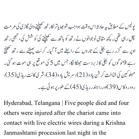
پولیس کے مطابق یہ حادثہ اس وقت ہوا جب شوبھا یاترا کا رتھ کھینچنے والی گاڑی کی مرمت
چل رہی تھی۔ کچھ مقامی نوجوانوں نے رتھ کو ہاتھ سے کھینچنے کی کوشش کی، تبھی رتھ
اوپر سے گزر رہے بجلی کے تاروں کے رابطے میں آ گیا۔ کرنٹ پھیلنے سے رتھ کھینچ
رہے 9 لوگوں کو بجلی کا زبردست جھٹکا لگا، جس میں 5 کی موقع پر ہی موت ہو گئی۔
مہلوکین کی شناخت کرشن یادو (21)، سریش یادو (34)، شری کانت ریڈی (35)،
رودر وکاس (39) اور راجندر ریڈی (45) کے طور پر ہوئی ہے۔
Hyderabad, Telangana | Five people died and four
others were injured after the chariot came into
contact with live electric wires during a Krishna
Janmashtami procession last night in the