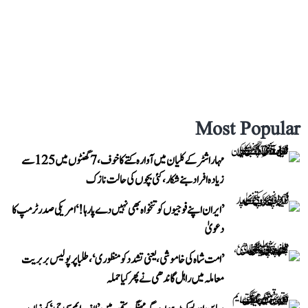
Most Popular
مہاراشٹر کے کلیان میں آوارہ کتے کا خوف، 7 گھنٹوں میں 125 سے
زیادہ افراد بنے شکار، کئی بچوں کی حالت نازک
’ایران اپنے فوجیوں کو تنخواہ بھی نہیں دے پا رہا!‘ امریکی صدر ٹرمپ کا
دعویٰ
’امت شاہ کی خاموشی، یعنی تشدد کو منظوری‘، طلبا پر پولیس بربریت
معاملہ میں راہل گاندھی نے پھر کیا حملہ