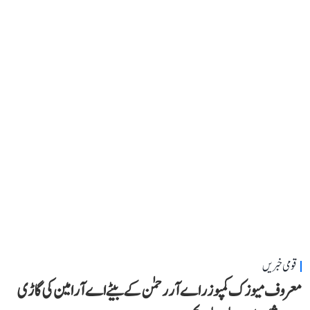
قومی خبریں
معروف میوزک کمپوزر اے آر رحمٰن کے بیٹے اے آر امین کی گاڑی