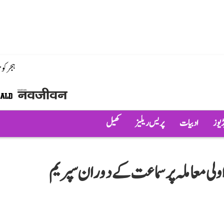
ہجر کو
ڈیوز
ادبیات
پریس ریلیز
کھیل
اراولی معاملہ پر سماعت کے دوران سپریم