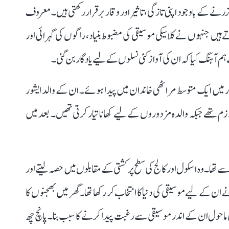
زرنے کے باوجود اپنی تازگی، تاثیر اور وقار برقرار رکھتی ہیں۔ معروف
 ہیں جنہوں نے کلاسیکی موسیقی کی مضبوط بنیاد، راگوں کی گہرائی اور
آہنگ کیا کہ ان کی آواز کئی نسلوں کے لیے یادگار بن گئی۔
 کو مہاراشٹر کے کولہاپور میں ایک متوسط مراٹھی خاندان میں پیدا ہوئے۔ ان کے والد ایشور
زم تھے جبکہ والدہ مزدوروں کے لیے کھانا تیار کرتی تھیں۔ بعد میں
تھا۔ وہ اسکول اور کالج کی سطح پر کشتی کے مقابلوں میں حصہ لیتے اور
ن کے لیے موسیقی کی دنیا کا انتخاب کر رکھا تھا۔ گھر میں بھجنوں کا
 ماحول ان کے اندر موسیقی سے رغبت پیدا کرنے کا سبب بنا۔ پانچ چھ