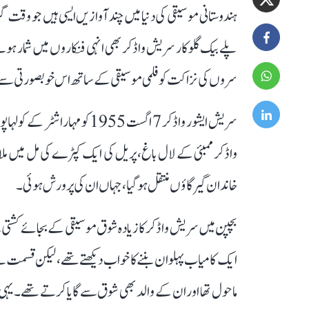
ہندوستانی موسیقی کی دنیا میں چند آوازیں ایسی ہیں جو وقت گ
پلے بیک گلوکار سریش واڈکر بھی انہی فنکاروں میں شمار ہوتے
سروں کی نزاکت کو فلمی موسیقی کے ساتھ اس خوبصورتی سے ہم 
سریش ایشور واڈکر 7 اگست 1955
واڈکر ممبئی کے لال باغ، پریل کی ایک کپڑے کی مل میں ملا
خاندان گیرگاؤں منتقل ہو گیا، جہاں ان کی پرورش ہوئی۔
بچپن میں سریش واڈکر کا زیادہ شوق موسیقی کے بجائے کشتی سے 
ایک کامیاب پہلوان بننے کا خواب دیکھتے تھے، لیکن قسمت نے ا
ماحول تھا اور ان کے والد بھی شوق سے گایا کرتے تھے۔ یہی