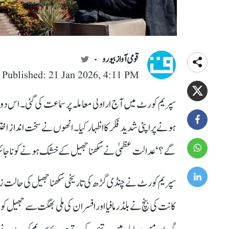
قومی آواز بیورو
Published: 21 Jan 2026, 4:11 PM
سپریم کورٹ میں آج اراولی معاملہ پر سماعت کی گئی۔ اس
ہونے پر اپنی شدید فکر کا اظہار کیا۔ انھوں نے سخت انداز اختی
گے؟‘ عدالت عظمیٰ نے سُکھنا جھیل کے خشک ہونے کو ناجائز 
سپریم کورٹ نے چنڈی گڑھ کی تاریخی سُکھنا جھیل کی حالت زا
کانت کی بنچ نے بلڈر مافیا اور افسران کی ملی بھگت سے جھیل