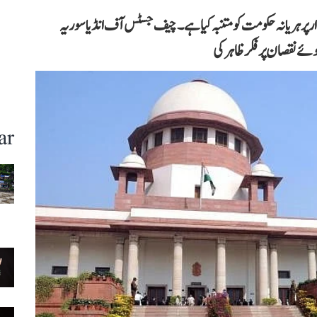
 پر ہریانہ حکومت کو متنبہ کیا ہے۔ چیف جسٹس آف انڈیا سوریہ
ہوئے نقصان پر فکر ظاہر کی
ar