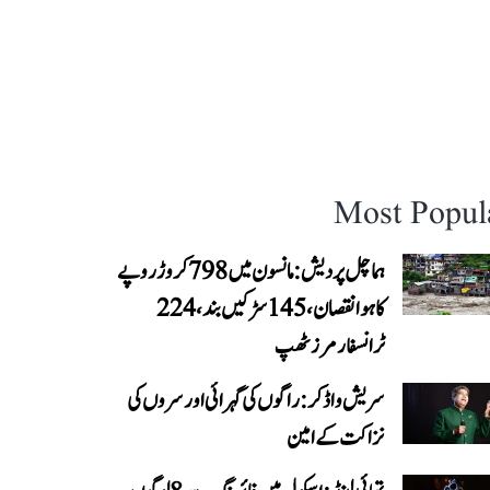
Most Popul
ہماچل پردیش: مانسون میں 798 کروڑ روپے
کا ہوا نقصان، 145 سڑکیں بند، 224
ٹرانسفارمرز ٹھپ
سریش واڈکر: راگوں کی گہرائی اور سروں کی
نزاکت کے امین