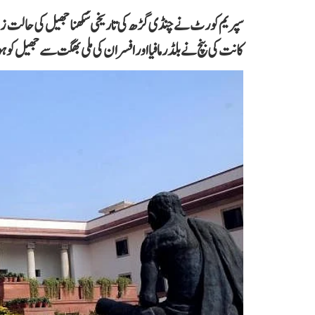
سپریم کورٹ نے چنڈی گڑھ کی تاریخی سُکھنا جھیل کی حالت زار
کانت کی بنچ نے بلڈر مافیا اور افسران کی ملی بھگت سے جھیل کو 