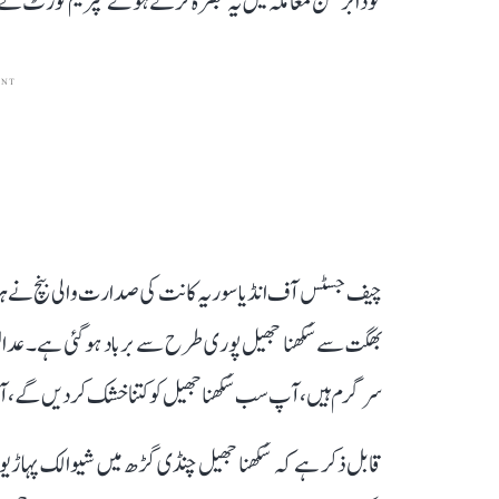
گودابرمن معاملہ میں یہ تبصرہ کرتے ہوئے سپریم کورٹ نے 
ENT
چیف جسٹس آف انڈیا سوریہ کانت کی صدارت والی بنچ نے ہریانہ
بھگت سے سُکھنا جھیل پوری طرح سے برباد ہو گئی ہے۔ عدالت ع
سرگرم ہیں، آپ سب سُکھنا جھیل کو کتنا خشک کر دیں گے، ا
قابل ذکر ہے کہ سُکھنا جھیل چنڈی گڑھ میں شیوالک پہاڑ