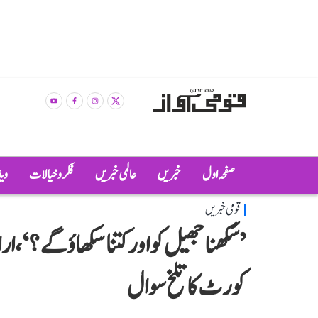
صفحہ اول
خبریں
عالمی خبریں
فکر و خیالات
وی
قومی خبریں
’سُکھنا جھیل کو اور کتنا سکھاؤ گے؟‘، 
کورٹ کا تلخ سوال