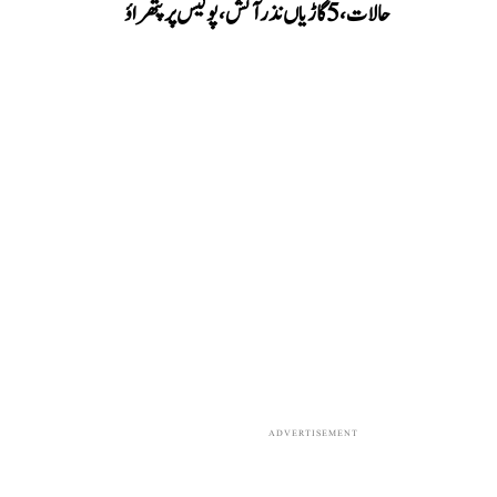
حالات، 5 گاڑیاں نذر آتش، پولیس پر پتھراؤ
ADVERTISEMENT