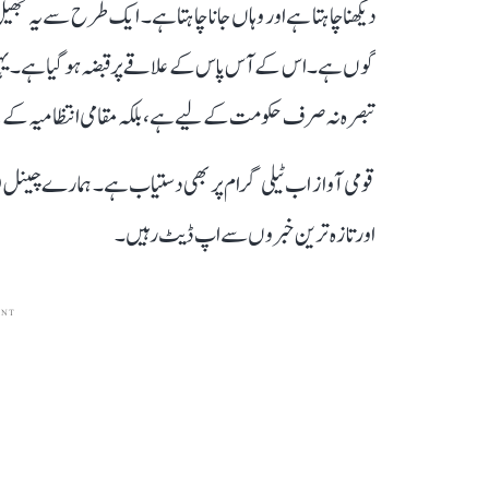
دیکھنا چاہتا ہے اور وہاں جانا چاہتا ہے۔ ایک طرح سے ی
گوں ہے۔ اس کے آس پاس کے علاقے پر قبضہ ہو گیا ہے۔ یہی 
تبصرہ نہ صرف حکومت کے لیے ہے، بلکہ مقامی انتظامیہ کے
قومی آواز اب ٹیلی گرام پر بھی دستیاب ہے۔ ہمارے چینل 
اور تازہ ترین خبروں سے اپ ڈیٹ رہیں۔
ENT