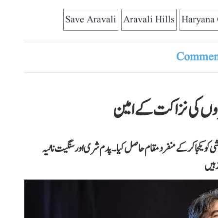
Save Aravali
Aravali Hills
Haryana
Comment
روں کی نزاکت کے امین
کشی کو یکجا کر کے منفرد مقام حاصل کیا۔ پدم شری اور سنگیت ناٹیہ
ز ہیں