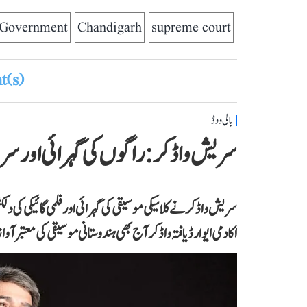
 Government
Chandigarh
supreme court
(s)
بالی ووڈ
سریش واڈکر: راگوں کی گہرائی اور س
سریش واڈکر نے کلاسیکی موسیقی کی گہرائی اور فلمی گائیکی کی دل
اکادمی ایوارڈ یافتہ واڈکر آج بھی ہندوستانی موسیقی کی معتبر آوا