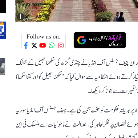
i
Follow us on:
 دوران چیف جسٹس آف انڈیا نے چنڈی گڑھ کی سُکھنا جھیل کے خشک
ار کرتے ہوئے انتظامیہ سے سوال کیا کہ ’سُکھنا جھیل کو اور کتنا سکھاؤ
تعمیرات سے جوڑ کر دیکھا۔
ر پر ہریانہ حکومت کو سخت تنبیہ کی ہے۔ چیف جسٹس آف انڈیا سوریہ
 کو ہوئے نقصان پر فکر ظاہر کی۔ عدالت نے ماحولیات سے منسلک ٹی این