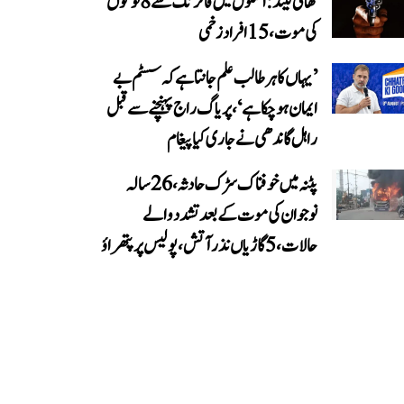
تھائی لینڈ: اسکول میں فائرنگ سے 8 لوگوں
کی موت، 15 افراد زخمی
’یہاں کا ہر طالب علم جانتا ہے کہ سسٹم بے
ایمان ہو چکا ہے‘، پریاگ راج پہنچنے سے قبل
راہل گاندھی نے جاری کیا پیغام
پٹنہ میں خوفناک سڑک حادثہ، 26 سالہ
نوجوان کی موت کے بعد تشدد والے
حالات، 5 گاڑیاں نذر آتش، پولیس پر پتھراؤ