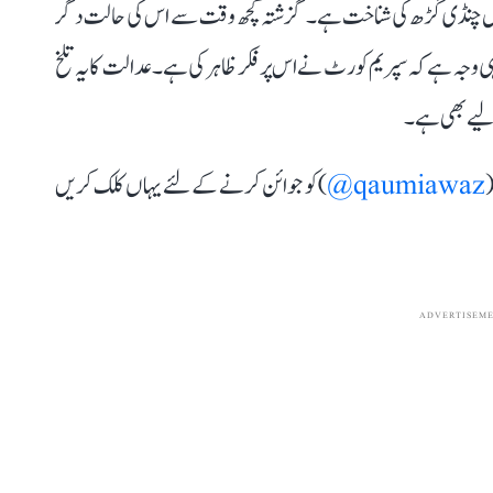
ہ جھیل چنڈی گڑھ کی شناخت ہے۔ گزشتہ کچھ وقت سے اس کی حالت دگر
وجہ ہے کہ سپریم کورٹ نے اس پر فکر ظاہر کی ہے۔ عدالت کا یہ تلخ
 لیے بھی ہے۔
(
qaumiawaz@
) کو جوائن کرنے کے لئے یہاں کلک کریں
ADVERTISEM