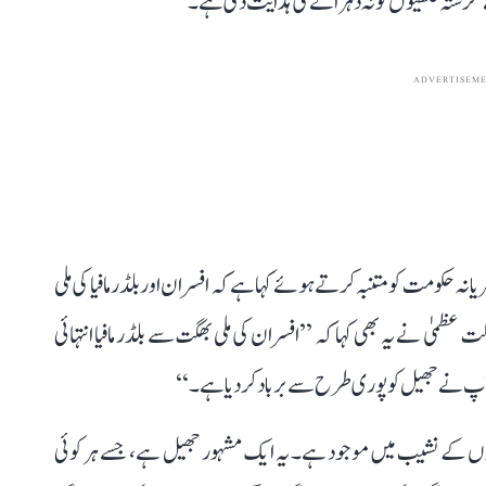
گزشتہ غلطیوں کو نہ دہرانے کی ہدایت دی ہے۔
ADVERTISEM
 حکومت کو متنبہ کرتے ہوئے کہا ہے کہ افسران اور بلڈر مافیا کی ملی
ظمیٰ نے یہ بھی کہا کہ ’’افسران کی ملی بھگت سے بلڈر مافیا انتہائی
ٓپ نے جھیل کو پوری طرح سے برباد کر دیا ہے۔‘‘
یوں کے نشیب میں موجود ہے۔ یہ ایک مشہور جھیل ہے، جسے ہر کوئی