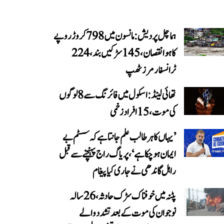
ہماچل پردیش: مانسون میں 798 کروڑ روپے
کا ہوا نقصان، 145 سڑکیں بند، 224
ٹرانسفارمرز ٹھپ
تھائی لینڈ: اسکول میں فائرنگ سے 8 لوگوں
کی موت، 15 افراد زخمی
’یہاں کا ہر طالب علم جانتا ہے کہ سسٹم بے
ایمان ہو چکا ہے‘، پریاگ راج پہنچنے سے قبل
راہل گاندھی نے جاری کیا پیغام
پٹنہ میں خوفناک سڑک حادثہ، 26 سالہ
نوجوان کی موت کے بعد تشدد والے