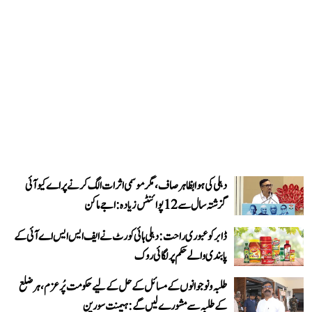
دہلی کی ہوا بظاہر صاف، مگر موسمی اثرات الگ کرنے پر اے کیو آئی
گزشتہ سال سے 12 پوائنٹس زیادہ: اجے ماکن
ڈابر کو عبوری راحت: دہلی ہائی کورٹ نے ایف ایس ایس اے آئی کے
پابندی والے حکم پر لگائی روک
طلبہ و نوجوانوں کے مسائل کے حل کے لیے حکومت پُرعزم، ہر ضلع
کے طلبہ سے مشورے لیں گے: ہیمنت سورین