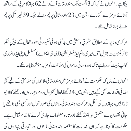
چکا ہے۔ انہوں نے کہا کہ 3 اگست تک ہندوستان آنے والے 62 جہاز کامیابی کے ساتھ
آبنائے ہرمز سے گزرے، جن میں 23 ہندوستانی پرچم والے جبکہ 39 غیر ملکی پرچم
والے جہاز شامل تھے۔
مرکزی وزیر کے مطابق مشرقِ وسطیٰ میں بدلتی ہوئی سکیورٹی صورتحال کے پیشِ نظر
ڈائریکٹوریٹ جنرل آف میری ٹائم ایڈمنسٹریشن (ڈی جی ایم اے) مسلسل اپنی ایڈوائزری
کو اپ ڈیٹ کر رہا ہے تاکہ ہندوستانی ملاحوں کی حفاظت کو مزید مؤثر بنایا جا سکے۔
انہوں نے بتایا کہ حکومت نے آبنائے ہرمز میں ہندوستانی ملاحوں کی سلامتی کے لیے کئی
اضافی اقدامات بھی کیے ہیں، جن میں 24 گھنٹے فعال کنٹرول روم، جہازوں اور عملے کا لائیو
ڈیٹا بیس، جہازوں کی نقل و حرکت، ہندوستانی ملاحوں کی صورتحال اور کسی بھی واقعے یا
جانی نقصان سے متعلق ہر 24 گھنٹے بعد تازہ معلومات جاری کرنے کا نظام شامل ہے۔
حکومت کا کہنا ہے کہ ان اقدامات کا مقصد ہندوستانی ملاحوں اور تجارتی جہازوں کی