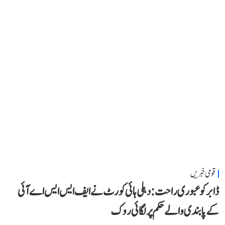
قومی خبریں
ڈابر کو عبوری راحت: دہلی ہائی کورٹ نے ایف ایس ایس اے آئی
کے پابندی والے حکم پر لگائی روک