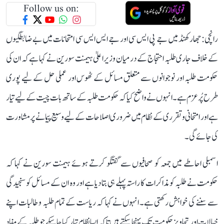
Follow us on:
رانچی: جھارکھنڈ میں جے پی ایس سی اور جے ایس ایس سی امتحانات میں بے ضابطگیوں
کے خلاف جاری طلبہ احتجاج کے درمیان وزیر اعلیٰ ہیمنت سورین نے کہا ہے کہ ان کی
حکومت طلبہ اور نوجوانوں سے متعلق مسائل کے ٹھوس اور عملی حل کے لیے پوری
طرح پُرعزم ہے۔ انہوں نے واضح کیا کہ حکومت طلبہ کے ساتھ بات چیت کے لیے تیار
ہے اور امتحانی و تقرری کے نظام میں ضروری اصلاحات کے لیے وسیع پیمانے پر مشاورت
کی جائے گی۔
اسمبلی احاطے میں جمعہ کو صحافیوں سے گفتگو کرتے ہوئے ہیمنت سورین نے کہا کہ
حکومت نے طلبہ کو مذاکرات کا راستہ پہلے ہی بتا دیا ہے اور وہ ان کے مسائل کو سنجیدگی
سے سننے کی خواہش رکھتی ہے۔ انہوں نے کہا کہ ریاست کے تمام طلبہ و طالبات اپنے
خیالات اور تجاویز حکومت تک پہنچا سکتے ہیں تاکہ ایسا نظام تیار کیا جا سکے جو طلبہ کے مفاد