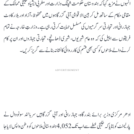
انہوں نے مزید کہا کہ ہندوستان حکومت شپنگ وزارت اور مغربی ایشیا و خلیجی ممالک کے
مقامی حکام کے ساتھ مل کر بین الاقوامی آبی گزرگاہوں میں محفوظ، آزاد اور بلا رکاوٹ
جہاز رانی اور تجارتی سرگرمیوں کی مسلسل حمایت کرتی رہی ہے۔ وزارتِ خارجہ نے تمام
فریقوں سے اپیل کی کہ وہ عام شہریوں، شہری ڈھانچے، تجارتی جہازوں اور ان پر کام
کرنے والے ملاحوں کو کسی بھی قسم کی کارروائی کا نشانہ بنانے سے گریز کریں۔
ADVERTISEMENT
ادھر مرکزی وزیر برائے بندرگاہ، جہاز رانی اور آبی گزرگاہیں سربانند سونووال نے
پارلیمنٹ کو بتایا کہ خلیجی خطے سے اب تک 4,052 ہندوستانی ملاحوں کو وطن واپس لایا جا