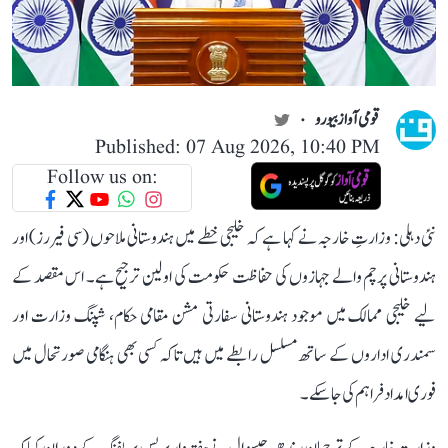
قومی آواز بیورو
Published: 07 Aug 2026, 10:40 PM
Follow us on:
نئی دہلی: وزارتِ خارجہ نے کہا ہے کہ خلیجی خطے میں ہندوستانی ملاحوں (سی فیررز) اور
ہندوستانی پرچم والے جہازوں کی حفاظت حکومت کی اولین ترجیح ہے۔ اس مقصد کے
لیے خلیجی ممالک میں موجود ہندوستانی سفارتی مشن مقامی حکام، شپنگ وزارت اور
سمندری اداروں کے ساتھ مسلسل رابطے میں ہیں تاکہ کسی بھی ہنگامی صورتحال میں
فوری امداد فراہم کی جا سکے۔