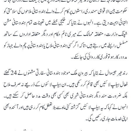
وزارتِ خارجہ کے ترجمان رندھیر جیسوال نے ہفتہ وار پریس بریفنگ کے دوران کہا کہ
حکومت بین الاقوامی سمندری راستوں پر کام کرنے والے ہندوستانی ملاحوں کی سلامتی کو
انتہائی اہمیت دیتی ہے۔ انہوں نے بتایا کہ خلیجی خطے میں تعینات تمام ہندوستانی مشن
شپنگ وزارت، متعلقہ ممالک کے میری ٹائم حکام اور دیگر متعلقہ اداروں کے ساتھ
مسلسل رابطے میں رہتے ہیں، تاکہ اگر کسی ہندوستانی ملاح یا ہندوستانی پرچم والے جہاز کو
مدد درکار ہو تو فوری کارروائی کی جا سکے۔
رندھیر جیسوال نے بتایا کہ بیرونِ ملک موجود ہندوستانی سفارتی مشنوں نے 24 گھنٹے
فعال ہیلپ لائنیں بھی قائم کر رکھی ہیں۔ ان ہیلپ لائنوں کے ذریعے نہ صرف ملاح
بلکہ ضرورت مند دیگر ہندوستانی شہری بھی کسی بھی وقت مدد حاصل کر سکتے ہیں۔
انہوں نے کہا کہ یہ ہیلپ لائنیں گزشتہ کئی ماہ سے بلا تعطل کام کر رہی ہیں اور آئندہ بھی
اپنی خدمات جاری رکھیں گی۔