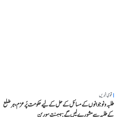
قومی خبریں
طلبہ و نوجوانوں کے مسائل کے حل کے لیے حکومت پُرعزم، ہر ضلع
کے طلبہ سے مشورے لیں گے: ہیمنت سورین