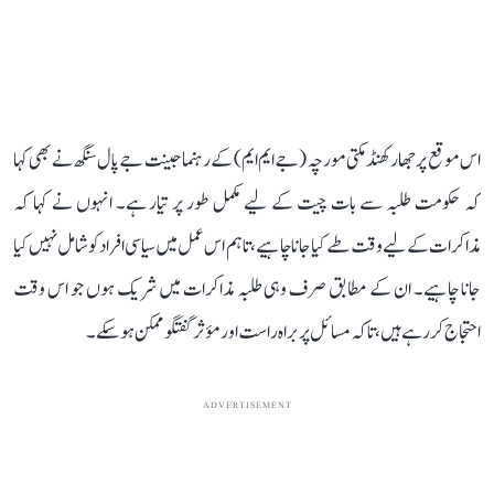
اس موقع پر جھارکھنڈ مکتی مورچہ (جے ایم ایم) کے رہنما جینت جے پال سنگھ نے بھی کہا
کہ حکومت طلبہ سے بات چیت کے لیے مکمل طور پر تیار ہے۔ انہوں نے کہا کہ
مذاکرات کے لیے وقت طے کیا جانا چاہیے، تاہم اس عمل میں سیاسی افراد کو شامل نہیں کیا
جانا چاہیے۔ ان کے مطابق صرف وہی طلبہ مذاکرات میں شریک ہوں جو اس وقت
احتجاج کر رہے ہیں، تاکہ مسائل پر براہ راست اور مؤثر گفتگو ممکن ہو سکے۔
ADVERTISEMENT