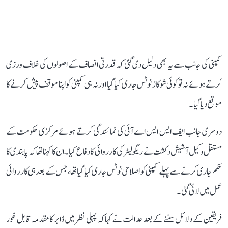
کمپنی کی جانب سے یہ بھی دلیل دی گئی کہ قدرتی انصاف کے اصولوں کی خلاف ورزی
کرتے ہوئے نہ تو کوئی شوکاز نوٹس جاری کیا گیا اور نہ ہی کمپنی کو اپنا موقف پیش کرنے کا
موقع دیا گیا۔
دوسری جانب ایف ایس ایس اے آئی کی نمائندگی کرتے ہوئے مرکزی حکومت کے
مستقل وکیل آشیش دکشت نے ریگولیٹر کی کارروائی کا دفاع کیا۔ ان کا کہنا تھا کہ پابندی کا
حکم جاری کرنے سے پہلے کمپنی کو اصلاحی نوٹس جاری کیا گیا تھا، جس کے بعد ہی کارروائی
عمل میں لائی گئی۔
فریقین کے دلائل سننے کے بعد عدالت نے کہا کہ پہلی نظر میں ڈابر کا مقدمہ قابل غور