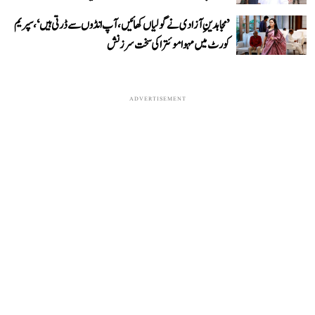
’مجاہدینِ آزادی نے گولیاں کھائیں، آپ انڈوں سے ڈرتی ہیں‘، سپریم
کورٹ میں مہوا موئترا کی سخت سرزنش
ADVERTISEMENT