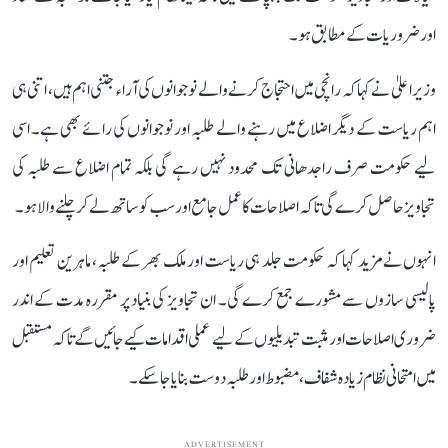
اور ضروریات کے مطابق ہو۔
وزیر اعلیٰ نے کہا کہ رانچی میں احتجاج کرنے والے نوجوانوں کی آراء جتنی اہم ہیں، اتنی ہی
اہم ریاست کے دیگر اضلاع میں رہنے والے طلبہ اور نوجوانوں کی رائے بھی ہے۔ اسی
لیے حکومت صرف راجدھانی تک محدود نہیں رہے گی بلکہ تمام اضلاع سے طلبہ کی
تجاویز حاصل کرے گی تاکہ اصلاحات کا عمل جامع اور سب کو ساتھ لے کر چلنے والا ہو۔
انہوں نے مزید کہا کہ حکومت جلد ہی ریاست اور ملک بھر کے طلبہ، ماہرین تعلیم اور
پالیسی سازوں سے مشورے جمع کرے گی۔ ان تجاویز کی بنیاد پر مقررہ مدت کے اندر
ضروری اصلاحات اور مثبت تبدیلیوں کے لیے عملی اقدامات کیے جائیں گے تاکہ مستقبل
میں امتحانی نظام زیادہ شفاف، مضبوط اور طلبہ دوست بنایا جا سکے۔
ADVERTISEMENT