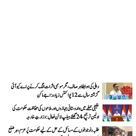
دہلی کی ہوا بظاہر صاف، مگر موسمی اثرات الگ کرنے پر اے کیو آئی
گزشتہ سال سے 12 پوائنٹس زیادہ: اجے ماکن
خلیجی خطے میں ہندوستانی جہازوں اور ملاحوں کی حفاظت حکومت کی
اولین ترجیح، 24 گھنٹے ہیلپ لائن فعال: وزارتِ خارجہ
طلبہ و نوجوانوں کے مسائل کے حل کے لیے حکومت پُرعزم، ہر ضلع