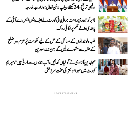
اولین ترجیح، 24 گھنٹے ہیلپ لائن فعال: وزارتِ خارجہ
ڈابر کو عبوری راحت: دہلی ہائی کورٹ نے ایف ایس ایس اے آئی کے
پابندی والے حکم پر لگائی روک
طلبہ و نوجوانوں کے مسائل کے حل کے لیے حکومت پُرعزم، ہر ضلع
کے طلبہ سے مشورے لیں گے: ہیمنت سورین
’مجاہدینِ آزادی نے گولیاں کھائیں، آپ انڈوں سے ڈرتی ہیں‘، سپریم
کورٹ میں مہوا موئترا کی سخت سرزنش
ADVERTISEMENT