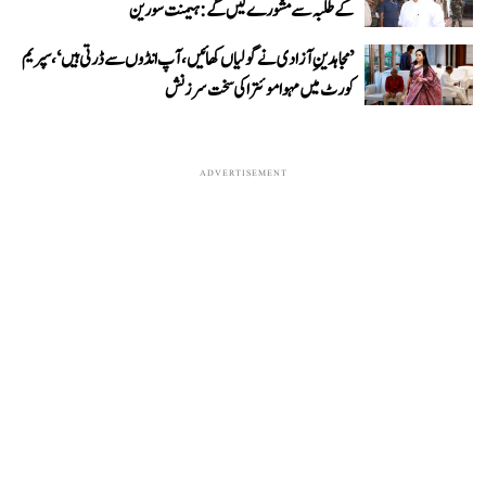
کے طلبہ سے مشورے لیں گے: ہیمنت سورین
’مجاہدینِ آزادی نے گولیاں کھائیں، آپ انڈوں سے ڈرتی ہیں‘، سپریم
کورٹ میں مہوا موئترا کی سخت سرزنش
ADVERTISEMENT