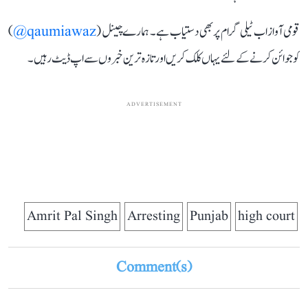
قومی آواز اب ٹیلی گرام پر بھی دستیاب ہے۔ ہمارے چینل (
qaumiawaz@
)
کو جوائن کرنے کے لئے یہاں کلک کریں اور تازہ ترین خبروں سے اپ ڈیٹ رہیں۔
ADVERTISEMENT
Amrit Pal Singh
Arresting
Punjab
high court
Comment(s)