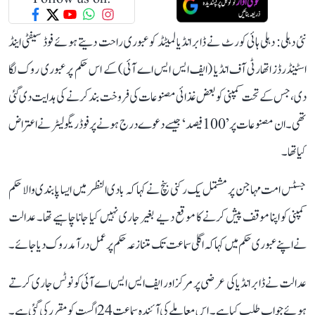
نئی دہلی: دہلی ہائی کورٹ نے ڈابر انڈیا لمیٹڈ کو عبوری راحت دیتے ہوئے فوڈ سیفٹی اینڈ
اسٹینڈرڈز اتھارٹی آف انڈیا (ایف ایس ایس اے آئی) کے اس حکم پر عبوری روک لگا
دی، جس کے تحت کمپنی کو بعض غذائی مصنوعات کی فروخت بند کرنے کی ہدایت دی گئی
تھی۔ ان مصنوعات پر ’100 فیصد‘ جیسے دعوے درج ہونے پر فوڈ ریگولیٹر نے اعتراض
کیا تھا۔
جسٹس امت مہاجن پر مشتمل یک رکنی بنچ نے کہا کہ بادی النظر میں ایسا پابندی والا حکم
کمپنی کو اپنا موقف پیش کرنے کا موقع دیے بغیر جاری نہیں کیا جانا چاہیے تھا۔ عدالت
نے اپنے عبوری حکم میں کہا کہ اگلی سماعت تک متنازعہ حکم پر عمل درآمد روک دیا جائے۔
عدالت نے ڈابر انڈیا کی عرضی پر مرکز اور ایف ایس ایس اے آئی کو نوٹس جاری کرتے
ہوئے جواب طلب کیا ہے۔ اس معاملے کی آئندہ سماعت 24 اگست کو مقرر کی گئی ہے۔