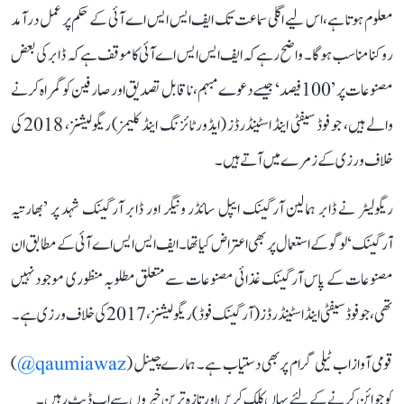
معلوم ہوتا ہے، اس لیے اگلی سماعت تک ایف ایس ایس اے آئی کے حکم پر عمل درآمد
روکنا مناسب ہوگا۔ واضح رہے کہ ایف ایس ایس اے آئی کا موقف ہے کہ ڈابر کی بعض
مصنوعات پر ’100 فیصد‘ جیسے دعوے مبہم، ناقابل تصدیق اور صارفین کو گمراہ کرنے
والے ہیں، جو فوڈ سیفٹی اینڈ اسٹینڈرڈز (ایڈورٹائزنگ اینڈ کلیمز) ریگولیشنز، 2018 کی
خلاف ورزی کے زمرے میں آتے ہیں۔
ریگولیٹر نے ڈابر ہمالین آرگینک ایپل سائڈر ونیگر اور ڈابر آرگینک شہد پر ’بھارتیہ
آرگینک‘ لوگو کے استعمال پر بھی اعتراض کیا تھا۔ ایف ایس ایس اے آئی کے مطابق ان
مصنوعات کے پاس آرگینک غذائی مصنوعات سے متعلق مطلوبہ منظوری موجود نہیں
تھی، جو فوڈ سیفٹی اینڈ اسٹینڈرڈز (آرگینک فوڈ) ریگولیشنز، 2017 کی خلاف ورزی ہے۔
قومی آواز اب ٹیلی گرام پر بھی دستیاب ہے۔ ہمارے چینل (
qaumiawaz@
)
کو جوائن کرنے کے لئے یہاں کلک کریں اور تازہ ترین خبروں سے اپ ڈیٹ رہیں۔