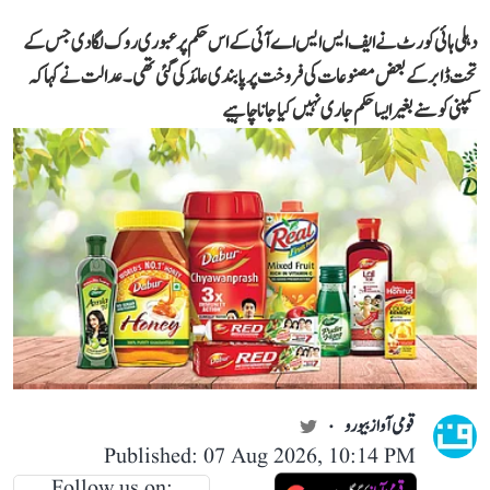
دہلی ہائی کورٹ نے ایف ایس ایس اے آئی کے اس حکم پر عبوری روک لگا دی جس کے
تحت ڈابر کے بعض مصنوعات کی فروخت پر پابندی عائد کی گئی تھی۔ عدالت نے کہا کہ
کمپنی کو سنے بغیر ایسا حکم جاری نہیں کیا جانا چاہیے
قومی آواز بیورو
Published: 07 Aug 2026, 10:14 PM
Follow us on: