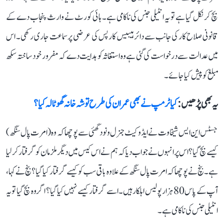
بچ کر نکل گیا ہے تو یہ انٹیلی جنس کی ناکامی ہے۔ ہائی کورٹ نے وارث پنجاب دے کے
قانونی صلاح کار کی جانب سے دائر ہیبیس کارپس کی عرضی پر سماعت جاری رکھی۔ اس
میں عدالت سے درخواست کی گئی ہے وہ استغاثہ کو ہدایت دے کہ مفرور خود ساختہ سکھ
مبلغ کو پیش کیا جائے۔
یہ بھی پڑھیں :
کیا ٹرمپ نے بھی عمران کی طرح توشہ خانہ گھوٹالہ کیا؟
جسٹس این ایس شیخاوت نے ایڈوکیٹ جنرل ونود گھئی سے پوچھا کہ وہ (امرت پال سنگھ)
کیسے بچ گیا؟ اس پر انہوں نے جواب دیا کہ ہم نے اس کیس میں دیگر ملزمان کو گرفتار کر لیا
ہے۔ بنچ نے پوچھا کہ امرت پال سنگھ کے علاوہ باقی سب کو کیسے گرفتار کیا گیا؟ بنچ نے کہا،
آپ کے پاس 80 ہزار پولیس اہلکار ہیں۔ اسے گرفتار کیسے نہیں کیا گیا؟ اگر وہ بچ گیا تو یہ
انٹیلی جنس کی ناکامی ہے۔