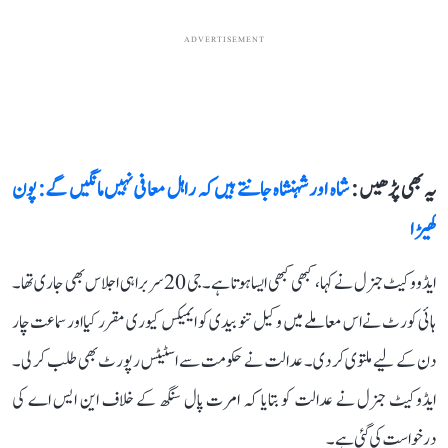
ADVERTISEMENT
یہ بھی پڑھیں :
شاہ اور شہنشاہ جانتے ہیں کہ راہل معافی نہیں مانگیں گے: پون
کھیڑا
ایڈووکیٹ جنرل نے کہا، کبھی کبھی ایسا ہوتا ہے۔ جی 20 سربراہی اجلاس بھی جاری تھا۔
ہائی کورٹ نے اس معاملے میں وکیل تنو بیدی کو ایمیکس کیوری مقرر کیا اور سماعت چار
دن کے لیے ملتوی کر دی۔ عدالت نے حکومت سے اسٹیٹس رپورٹ بھی طلب کر لی۔
ایڈوکیٹ جنرل نے عدالت کو بتایا کہ امرت پال سنگھ کے خلاف این ایس اے کی
درخواست کی گئی ہے۔