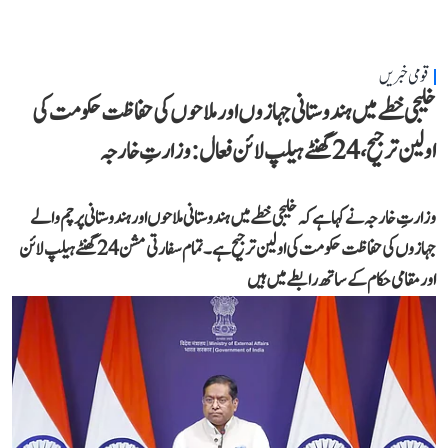
قومی خبریں
خلیجی خطے میں ہندوستانی جہازوں اور ملاحوں کی حفاظت حکومت کی
اولین ترجیح، 24 گھنٹے ہیلپ لائن فعال: وزارتِ خارجہ
وزارتِ خارجہ نے کہا ہے کہ خلیجی خطے میں ہندوستانی ملاحوں اور ہندوستانی پرچم والے
جہازوں کی حفاظت حکومت کی اولین ترجیح ہے۔ تمام سفارتی مشن 24 گھنٹے ہیلپ لائن
اور مقامی حکام کے ساتھ رابطے میں ہیں