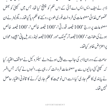
ڈابر نے ایف ایس ایس اے آئی کے اس حکم کو چیلنج کیا تھا، جس میں کمپنی کو بعض
مخصوص غذائی مصنوعات کی فروخت فوری طور پر روکنے کا حکم دیا گیا تھا۔ ریگولیٹر نے ان
مصنوعات پر درج ’100 فیصد قدرتی‘، ’100 فیصد خالص‘، ’100 فیصد خالص
ہونے کی ضمانت‘، ’100 فیصد آرگینک‘ اور ’100 فیصد ٹینڈر ناریل پانی‘ جیسے دعوؤں
پر اعتراض ظاہر کیا تھا۔
سماعت کے دوران ڈابر کی جانب سے پیش ہونے والے سینئر وکیل نے مؤقف اختیار کیا
کہ کمپنی کئی دہائیوں سے یہ مصنوعات فروخت کر رہی ہے۔ انہوں نے کہا کہ جس افسر
نے پابندی کا حکم جاری کیا، اسے اس نوعیت کا حکم جاری کرنے کا قانونی اختیار حاصل
نہیں تھا۔
ADVERTISEMENT