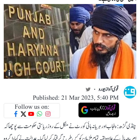
i
قومی آواز بیورو
Published: 21 Mar 2023, 5:40 PM
Follow us on:
چنڈی گڑھ: پنجاب اور ہریانہ ہائی کورٹ نے منگل کے روز ریاستی حکومت سے پوچھا کہ
امرت پال کے علاوہ بقیہ تمام ملزمان کو کس طرح گرفتار کر لیا گیا۔ عدالت نے کہا، اگر وہ