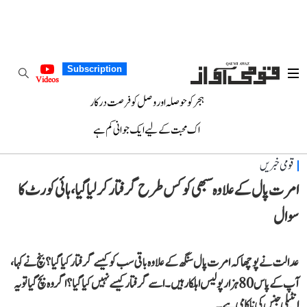
Subscription
Videos
ہجر کو حوصلہ اور وصل کو فرصت درکار
اک محبت کے لیے ایک جوانی کم ہے
قومی خبریں
امرت پال کے علاوہ سبھی کو کس طرح گرفتار کر لیا گیا، ہائی کورٹ کا
سوال
عدالت نے پوچھا کہ امرت پال سنگھ کے علاوہ باقی سب کو کیسے گرفتار کیا گیا؟ بنچ نے کہا،
آپ کے پاس 80 ہزار پولیس اہلکار ہیں۔ اسے گرفتار کیسے نہیں کیا گیا؟ اگر وہ بچ گیا تو یہ
انٹیلی جنس کی ناکامی ہے۔