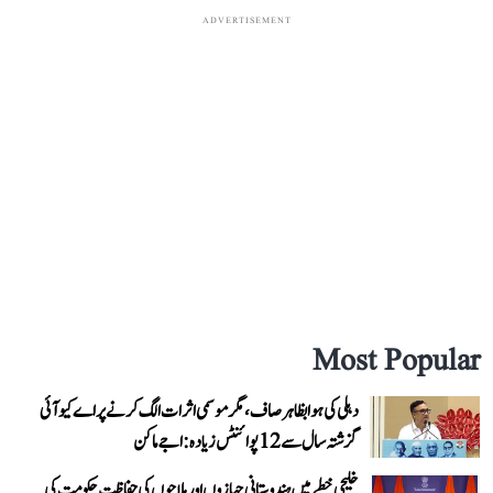
ADVERTISEMENT
Most Popular
دہلی کی ہوا بظاہر صاف، مگر موسمی اثرات الگ کرنے پر اے کیو آئی
گزشتہ سال سے 12 پوائنٹس زیادہ: اجے ماکن
خلیجی خطے میں ہندوستانی جہازوں اور ملاحوں کی حفاظت حکومت کی