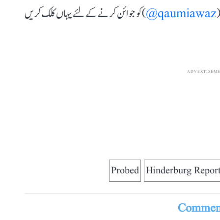
(
qaumiawaz@
) کو جوائن کرنے کے لئے یہاں کلک کریں
ADVERTISEM
Probed
Hinderburg Repor
Comment