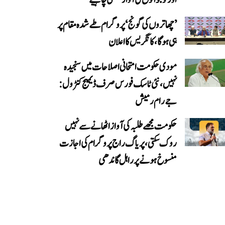
’چھاتروں کی گونج‘ پروگرام طے شدہ مقام پر
ہی ہوگا، کانگریس کا اعلان
مودی حکومت امتحانی اصلاحات میں سنجیدہ
نہیں، نئی ٹاسک فورس صرف ڈیمیج کنٹرول:
جے رام رمیش
حکومت مجھے طلبہ کی آواز اٹھانے سے نہیں
روک سکتی، پریاگ راج پروگرام کی اجازت
منسوخ ہونے پر راہل گاندھی