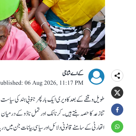
کے اے شاجی
ublished: 06 Aug 2026, 11:17 PM
طویل وقفے کے بعد کاویری ایک بار پھر جنوبی ہند کی سیاست کے 
تنازعہ کا حصہ بنتے ہیں۔ کرناٹک اور تمل ناڈو کے درمیان ا
اتھارٹی کے سامنے قانونی دلائل اور سیاسی بیانات جن میں دریا ک