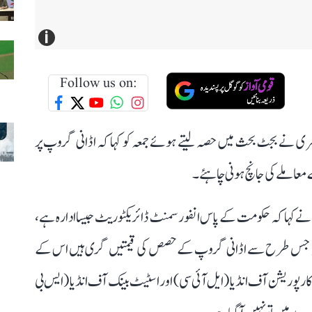
i
Follow us on:
ھری نے بجٹ بحث میں حصہ لیتے ہوئے جمعہ کو کہا کہ اڈانی گروپ پر
عاملے کی جانچ ہونی چاہئے۔
 نے کہا کہ حکومت کے پاس انفورسمنٹ ڈائریکٹوریٹ جیسا ادارہ ہے،
 کہ جس طرح سے اڈانی گروپ کے حصص کی قیمتیں گری ہیں اس کے
ارپوریشن آف انڈیا (ایل آئی سی) اور اسٹیٹ بینک آف انڈیا (ایس بی