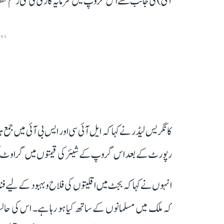
آئی) کی جانب سے اس گروپ میں سرمایہ کاری کی گئی رقم خطر
ENT
کانگریس لیڈر نے کہا کہ ایل آئی سی اور ایس بی آئی میں جمع 
رپورٹ کے بعد اس گروپ کے شیئر کی قیمتوں میں گراوٹ کی 
انہوں نے کہا کہ بجٹ میں اقلیتوں کی فلاح و بہبود کے لیے فنڈ
کہ ملک میں مسلمانوں کے ساتھ کیا ہو رہا ہے۔ اس کی 