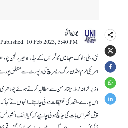
یو این آئی
Published: 10 Feb 2023, 5:40 PM
نئی دہلی: لوک سبھا میں کانگریس کے لیڈر ادھیر رنجن چود
امریکی فرم ہنڈن برگ ریسرچ کی رپورٹ سے متعلق پورے م
وزیر خزانہ نرملا سیتا رمن سے مطالبہ کرتے ہوئے چودھری
اس پورے واقعہ کی تحقیقات ہونی چاہئے۔ انہوں نے کہا
پیش نظر اس بات کی جانچ ہونی چاہیے کہ کیا لائف انشورنس ک