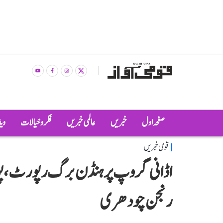
صفحہ اول
خبریں
عالمی خبریں
فکر و خیالات
وی
قومی خبریں
اڈانی گروپ پر ہنڈن برگ رپورٹ، پور
رنجن چودھری