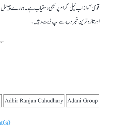
قومی آواز اب ٹیلی گرام پر بھی دستیاب ہے۔ ہمارے چینل 
اور تازہ ترین خبروں سے اپ ڈیٹ رہیں۔
ENT
t
Adhir Ranjan Cahudhary
Adani Group
(s)