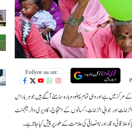
Follow us on:
P
مرکز میں ہے اور وہی تمام پہلو دوبارہ سامنے آ گئے ہیں جو ہر بار اس
لزامات اور جوابی الزامات، کسانوں کے احتجاج، کاویری واٹر مینجمنٹ
و علاقائی وقار اور ناانصافی کی علامت کے طور پر پیش کیا جاتا ہے۔