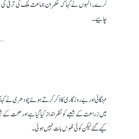
کرے۔ انہوں نے کہا کہ حکمران جماعت ملک کی ترقی کی ب
چاہیے۔
ENT
مہنگائی اور بے روزگاری کا ذکر کرتے ہوئے چودھری نے کہ
میں زراعت کے شعبے کو نظر انداز کیا گیا ہے اور صحت کے شعب
کیے گئے لیکن کوئی ٹھوس بات نہیں ہوئی۔