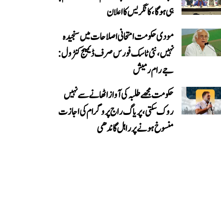
ہی ہوگا، کانگریس کا اعلان
مودی حکومت امتحانی اصلاحات میں سنجیدہ
نہیں، نئی ٹاسک فورس صرف ڈیمیج کنٹرول:
جے رام رمیش
حکومت مجھے طلبہ کی آواز اٹھانے سے نہیں
روک سکتی، پریاگ راج پروگرام کی اجازت
منسوخ ہونے پر راہل گاندھی