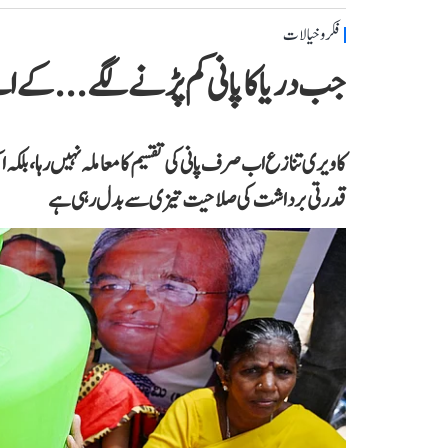
فکر و خیالات
جب دریا کا پانی کم پڑنے لگے...کے 
کاویری تنازع اب صرف پانی کی تقسیم کا معاملہ نہیں رہا، بلکہ ا
قدرتی برداشت کی صلاحیت تیزی سے بدل رہی ہے