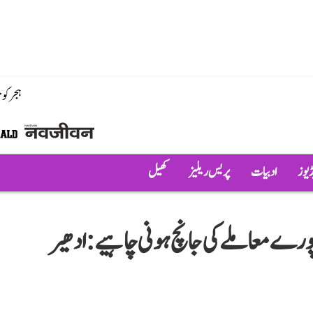
ہجر کو
ڈیوز
ادبیات
پریس ریلیز
کھیل
ے معاملے کی جانچ ہونی چاہیے: ادھیر