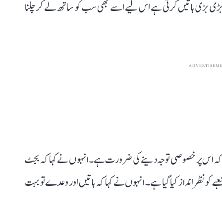
ڑی بڑی باتیں کرتی ہے اس لیے اسے بھی سب کو ساتھ لے کر چلنا
ADVERTISEM
ا کہ اس پر خصوصی توجہ دینے کی ضرورت ہے۔ انہوں نے کہا کہ بجٹ
ے کو نظر انداز کیا گیا ہے۔ انہوں نے کہا کہ باتیں اور وعدے تو بہت