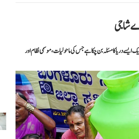
اے شاجی
یک ایسے دریا کا مسئلہ بن چکا ہے جس کی ماحولیات، موسمی نظام اور