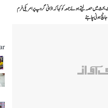
حث میں حصہ لیتے ہوئے جمعہ کو کہا کہ اڈانی گروپ پر امریکی فرم
نچ ہونی چاہئے
ar