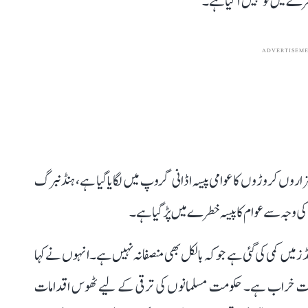
ے میں تو نہیں آگیا ہے۔
ADVERTISEM
ہزاروں کروڑوں کا عوامی پیسہ اڈانی گروپ میں لگایا گیا ہے، ہنڈنبرگ
وجہ سے عوام کا پیسہ خطرے میں پڑ گیا ہے۔
ز میں کمی کی گئی ہے جو کہ بالکل بھی منصفانہ نہیں ہے۔ انہوں نے کہا
حالت خراب ہے۔ حکومت مسلمانوں کی ترقی کے لیے ٹھوس اقدامات