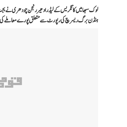
لوک سبھا میں کانگریس کے لیڈر ادھیر رنجن چودھری نے بجٹ ب
ہنڈن برگ ریسرچ کی رپورٹ سے متعلق پورے معاملے کی جا