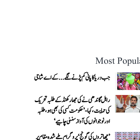
Most Popul
جب دریا کا پانی کم پڑنے لگے...کے اے شاجی
راہل گاندھی نے کی جھارکھنڈ کے طلبہ تحریک
کی حمایت، کہا- ’حکومت کسی کی بھی ہو، طلبہ
اور نوجوانوں کی آواز سننی چاہیے‘
’چھاتروں کی گونج‘ پروگرام طے شدہ مقام پر