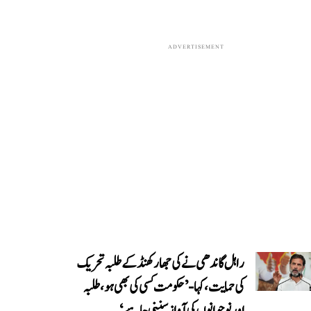
ADVERTISEMENT
راہل گاندھی نے کی جھارکھنڈ کے طلبہ تحریک
کی حمایت، کہا- ’حکومت کسی کی بھی ہو، طلبہ
اور نوجوانوں کی آواز سننی چاہیے‘