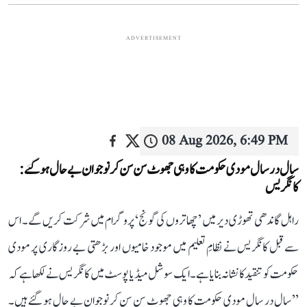
ADVERTISEMENT
08 Aug 2026, 6:49 PM
سال در سال مودی حکومت کا وہی جھوٹ سن سن کر نوجوان بے حال ہو گئے:
کانگریس
راہل گاندھی تھوڑی دیر میں ’چھاتروں کی گونج‘ پروگرام میں شرکت کریں گے۔ اس
سے قبل کانگریس نے نظامِ تعلیم میں موجود خامیوں اور بڑھتی بے روزگاری پر مودی
حکومت کو تنقید کا نشانہ بنایا ہے۔ ایک سوشل میڈیا پوسٹ میں کانگریس نے لکھا ہے کہ
’’سال در سال مودی حکومت کا وہی جھوٹ سن سن کر نوجوان بے حال ہو گئے ہیں۔