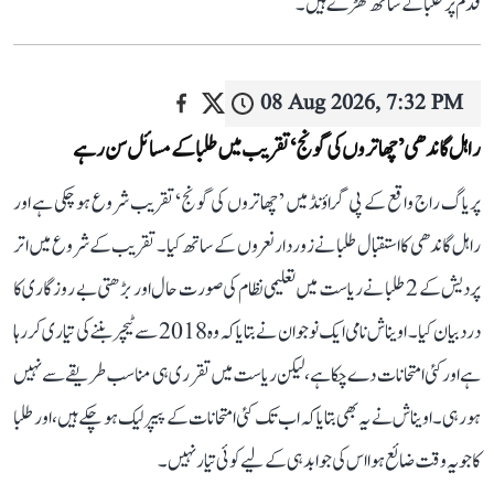
قدم پر طلبا کے ساتھ کھڑے ہیں۔
08 Aug 2026, 7:32 PM
راہل گاندھی ’چھاتروں کی گونج‘ تقریب میں طلبا کے مسائل سن رہے
پریاگ راج واقع کے پی گراؤنڈ میں ’چھاتروں کی گونج‘ تقریب شروع ہو چکی ہے اور
راہل گاندھی کا استقبال طلبا نے زوردار نعروں کے ساتھ کیا۔ تقریب کے شروع میں اتر
پردیش کے 2 طلبا نے ریاست میں تعلیمی نظام کی صورت حال اور بڑھتی بے روزگاری کا
درد بیان کیا۔ اویناش نامی ایک نوجوان نے بتایا کہ وہ 2018 سے ٹیچر بننے کی تیاری کر رہا
ہے اور کئی امتحانات دے چکا ہے، لیکن ریاست میں تقرری ہی مناسب طریقے سے نہیں
ہو رہی۔ اویناش نے یہ بھی بتایا کہ اب تک کئی امتحانات کے پیپر لیک ہو چکے ہیں، اور طلبا
کا جو یہ وقت ضائع ہوا اس کی جوابدہی کے لیے کوئی تیار نہیں۔