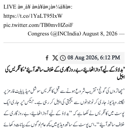
LIVE à¤¸à¥ à¤à¥à¤¡à¤¼à¥à¤:
https://t.co/1YaLT95IxW
pic.twitter.com/TB0mvHZoiF
August 8, 2026
— Congress (@INCIndia)
08 Aug 2026, 6:12 PM
’بدلاؤ کے لیے آواز اٹھائیے، بے روزگاری کے خلاف ساتھ آئیے‘، کانگریس کی
اپیل
’چھاتروں کی گونج‘ تقریب شروع ہونے سے قبل کانگریس سوشل میڈیا پلیٹ فارمز پر
لگاتار ویڈیوز جاری کر نوجوانوں سے یکجہتی کی اپیل کر رہی ہے۔ ’ایکس‘ پر جاری ایک
پوسٹ میں کانگریس نے لکھا ہے کہ ’’بدلاؤ کے لیے آواز اٹھائیے، بے روزگاری کے
خلاف ساتھ آئیے‘‘۔ اس پوسٹ کے ساتھ ویڈیو میں کچھ عام لوگوں کے بیانات دکھائے