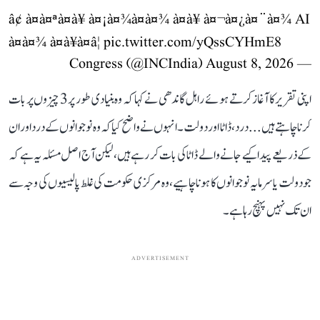
â¢ à¤à¤ªà¤à¥ à¤¡à¤¾à¤à¤¾ à¤à¥ à¤¬à¤¿à¤¨à¤¾ AI
à¤à¤¾ à¤à¥à¤â¦
pic.twitter.com/yQssCYHmE8
August 8, 2026
— Congress (@INCIndia)
اپنی تقریر کا آغاز کرتے ہوئے راہل گاندھی نے کہا کہ وہ بنیادی طور پر 3 چیزوں پر بات
کرنا چاہتے ہیں... درد، ڈاٹا اور دولت۔ انہوں نے واضح کیا کہ وہ نوجوانوں کے درد اور ان
کے ذریعے پیدا کیے جانے والے ڈاٹا کی بات کر رہے ہیں، لیکن آج اصل مسئلہ یہ ہے کہ
جو دولت یا سرمایہ نوجوانوں کا ہونا چاہیے، وہ مرکزی حکومت کی غلط پالیسیوں کی وجہ سے
ان تک نہیں پہنچ رہا ہے۔
ADVERTISEMENT