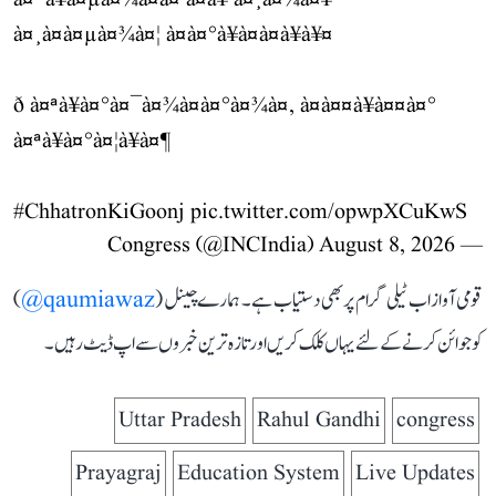
à¤¯à¥à¤µà¤¾à¤à¤ à¤à¥ à¤¸à¤¾à¤¥
à¤¸à¤à¤µà¤¾à¤¦ à¤à¤°à¥à¤à¤à¥à¥¤
ð à¤ªà¥à¤°à¤¯à¤¾à¤à¤°à¤¾à¤, à¤à¤¤à¥à¤¤à¤°
à¤ªà¥à¤°à¤¦à¥à¤¶
#ChhatronKiGoonj
pic.twitter.com/opwpXCuKwS
August 8, 2026
— Congress (@INCIndia)
قومی آواز اب ٹیلی گرام پر بھی دستیاب ہے۔ ہمارے چینل (
qaumiawaz@
)
کو جوائن کرنے کے لئے یہاں کلک کریں اور تازہ ترین خبروں سے اپ ڈیٹ رہیں۔
Uttar Pradesh
Rahul Gandhi
congress
Prayagraj
Education System
Live Updates