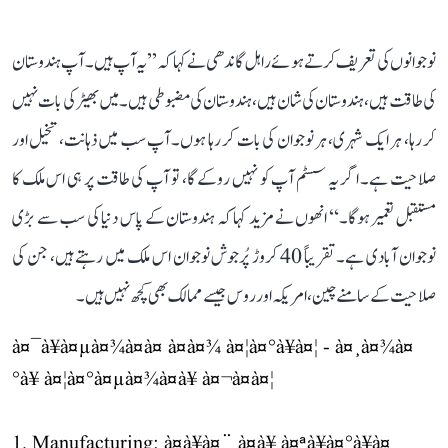
نوجوانوں کی تعریف کرتے ہوئے راہل گاندھی نے کہا کہ ’’یہ آپ ہیں۔ آپ ہندوستان
کی طاقت ہیں، ہندوستان کی شان ہیں، ہندوستان کی مضبوطی ہیں۔ میں بھیڑ کی بات نہیں
کر رہا، ہر ایک شہری، ہر نوجوان کی بات کر رہا ہوں۔ آپ سب میں ذہانت، تخیل اور
صلاحیت ہے۔ اگر یہ سسٹم آپ کو نہیں روکے گا، تو آپ کی طاقت پر ہی اس ملک کا
مستقبل تعمیر ہوگا۔‘‘ انھوں نے مزید کہا کہ ہندوستان کے پاس دنیا کی سب سے بڑی
نوجوان آبادی ہے۔ تقریباً 40 کروڑ پُرجوش نوجوان اس ملک میں رہتے ہیں، جن کی
صلاحیت کے سامنے چین، امریکہ اور روس جیسے ممالک بھی کچھ نہیں ہیں۔
à¤¯à¥à¤µà¤¾à¤à¤ à¤à¤¾ à¤¦à¤°à¥à¤¦ - à¤¸à¤¾à¤
°à¥ à¤¦à¤°à¤µà¤¾à¤à¥ à¤¬à¤à¤¦
1. Manufacturing: à¤à¥à¤¨ à¤à¥ à¤ªà¥à¤°à¥à¤