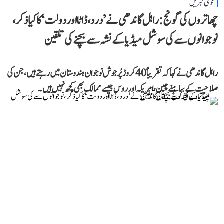
قومی خبریں
چھاتروں کی گونج: راہل گاندھی نے ’درد، ڈاٹا اور دولت‘ کا کیا ذکر،
نوجوانوں سے کی سوشل میڈیا کے نشہ سے بچنے کی تلقین
راہل گاندھی نے کہا کہ تقریباً 40 کروڑ پُرجوش نوجوان ہندوستان میں رہتے ہیں، جن کی
صلاحیت کے سامنے چین، امریکہ اور روس جیسے ممالک بھی کچھ نہیں ہیں۔