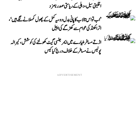
اقلیتی سیل، دہلی کے ریاستی صدر نامزد
’اب تو اس تالاب کا پانی بدل دو، یہ کمل کے پھول کمہلانے لگے ہیں‘،
اتراکھنڈ کی عوام سے کھڑگے کی اپیل
اڑتے مسافر طیارے میں ایمرجنسی گیٹ کھولنے کی کوشش، کیرالہ
پولیس نے مسافر کے خلاف درج کیا کیس
ADVERTISEMENT