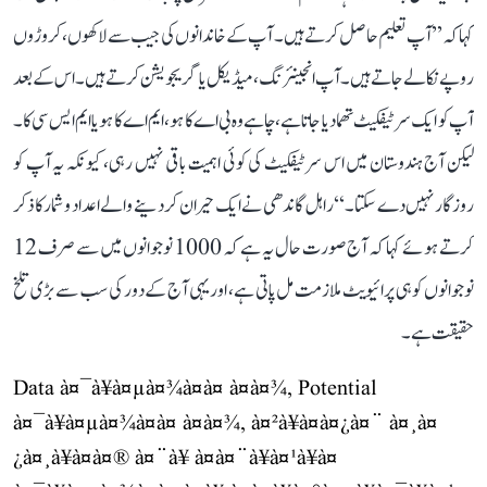
کہا کہ ’’آپ تعلیم حاصل کرتے ہیں۔ آپ کے خاندانوں کی جیب سے لاکھوں، کروڑوں
روپے نکالے جاتے ہیں۔ آپ انجینئرنگ، میڈیکل یا گریجویشن کرتے ہیں۔ اس کے بعد
آپ کو ایک سرٹیفکیٹ تھما دیا جاتا ہے، چاہے وہ بی اے کا ہو، ایم اے کا ہو یا ایم ایس سی کا۔
لیکن آج ہندوستان میں اس سرٹیفکیٹ کی کوئی اہمیت باقی نہیں رہی، کیونکہ یہ آپ کو
روزگار نہیں دے سکتا۔‘‘ راہل گاندھی نے ایک حیران کر دینے والے اعداد و شمار کا ذکر
کرتے ہوئے کہا کہ آج صورت حال یہ ہے کہ 1000 نوجوانوں میں سے صرف 12
نوجوانوں کو ہی پرائیویٹ ملازمت مل پاتی ہے، اور یہی آج کے دور کی سب سے بڑی تلخ
حقیقت ہے۔
Data à¤¯à¥à¤µà¤¾à¤à¤ à¤à¤¾, Potential
à¤¯à¥à¤µà¤¾à¤à¤ à¤à¤¾, à¤²à¥à¤à¤¿à¤¨ à¤¸à¤
¿à¤¸à¥à¤à¤® à¤¨à¥ à¤à¤¨à¥à¤¹à¥à¤