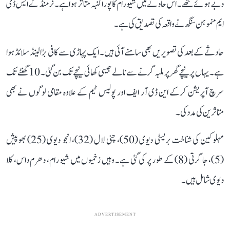
دبے ہوئے تھے۔ اس حادثے میں شیورام کا پورا کنبہ متاثر ہوا ہے۔ نرمنڈ کے ایس ڈی
ایم منموہن سنگھ نے واقعہ کی تصدیق کی ہے۔
حادثے کے بعد کی تصویریں بھی سامنے آئی ہیں۔ ایک پہاڑی سے کافی بڑا لینڈ سلائڈ ہوا
ہے۔ یہاں پر نیچے گھر پر ملبہ گرنے سے نالے جیسی کھائی نیچے تک بن گئی۔ 10 گھنٹے تک
سرچ آپریشن کرکے این ڈی آر ایف اور پولیس ٹیم کے علاوہ مقامی لوگوں نے بھی
متاثرین کی مدد کی۔
مہلوکین کی شناخت بریسٹی دیوی (50)، چنی لال (32)، انجو دیوی (25) بھوپیش
(5)، جاگرتی (8) کے طور پر کی گئی ہے۔ وہیں زخمیوں میں شیو رام، دھرم داس، کلا
دیوی شامل ہیں۔
ADVERTISEMENT