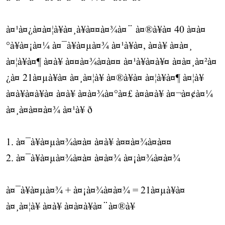
à¤¹à¤¿à¤à¤¦à¥à¤¸à¥à¤¤à¤¾à¤¨ à¤®à¥à¤ 40 à¤à¤
°à¥à¤¡à¤¼ à¤¯à¥à¤µà¤¾ à¤¹à¥à¤, à¤à¥ à¤à¤¸
à¤¦à¥à¤¶ à¤à¥ à¤¤à¤¾à¤à¤¤ à¤¹à¥à¤à¥¤ à¤à¤¸à¤²à¤
¿à¤ 21à¤µà¥à¤ à¤¸à¤¦à¥ à¤®à¥à¤ à¤¦à¥à¤¶ à¤¦à¥
à¤à¥à¤à¥à¤ à¤à¥ à¤à¤¾à¤°à¤£ à¤à¤à¥ à¤¬à¤¢à¤¼
à¤¸à¤à¤¤à¤¾ à¤¹à¥ ð
1. à¤¯à¥à¤µà¤¾à¤à¤ à¤à¥ à¤¤à¤¾à¤à¤¤
2. à¤¯à¥à¤µà¤¾à¤à¤ à¤à¤¾ à¤¡à¤¾à¤à¤¾
à¤¯à¥à¤µà¤¾ + à¤¡à¤¾à¤à¤¾ = 21à¤µà¥à¤
à¤¸à¤¦à¥ à¤à¥ à¤à¤à¥à¤¨à¤®à¥