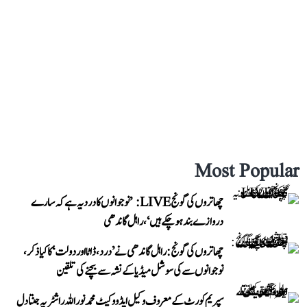
Most Popular
چھاتروں کی گونج LIVE: ’نوجوانوں کا درد یہ ہے کہ سارے
دروازے بند ہو چکے ہیں‘، راہل گاندھی
چھاتروں کی گونج: راہل گاندھی نے ’درد، ڈاٹا اور دولت‘ کا کیا ذکر،
نوجوانوں سے کی سوشل میڈیا کے نشہ سے بچنے کی تلقین
سپریم کورٹ کے معروف وکیل ایڈووکیٹ محمد نور اللہ راشٹریہ جنتا دل