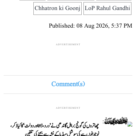
Chhatron ki Goonj
LoP Rahul Gandhi
Published: 08 Aug 2026, 5:37 PM
ADVERTISEMENT
Comment(s)
ADVERTISEMENT
چھاتروں کی گونج: راہل گاندھی نے ’درد، ڈاٹا اور دولت‘ کا کیا ذکر،
نوجوانوں سے کی سوشل میڈیا کے نشہ سے بچنے کی تلقین