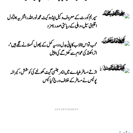
سپریم کورٹ کے معروف وکیل ایڈووکیٹ محمد نور اللہ راشٹریہ جنتا دل
اقلیتی سیل، دہلی کے ریاستی صدر نامزد
’اب تو اس تالاب کا پانی بدل دو، یہ کمل کے پھول کمہلانے لگے ہیں‘،
اتراکھنڈ کی عوام سے کھڑگے کی اپیل
اڑتے مسافر طیارے میں ایمرجنسی گیٹ کھولنے کی کوشش، کیرالہ
پولیس نے مسافر کے خلاف درج کیا کیس
ADVERTISEMENT