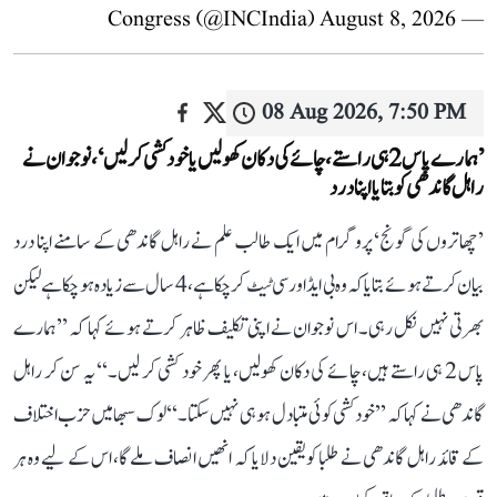
August 8, 2026
— Congress (@INCIndia)
08 Aug 2026, 7:50 PM
’ہمارے پاس 2 ہی راستے، چائے کی دکان کھولیں یا خودکشی کر لیں‘، نوجوان نے
راہل گاندھی کو بتایا اپنا درد
’چھاتروں کی گونج‘ پروگرام میں ایک طالب علم نے راہل گاندھی کے سامنے اپنا درد
بیان کرتے ہوئے بتایا کہ وہ بی ایڈ اور سی ٹیٹ کر چکا ہے، 4 سال سے زیادہ ہو چکا ہے لیکن
بھرتی نہیں نکل رہی۔ اس نوجوان نے اپنی تکلیف ظاہر کرتے ہوئے کہا کہ ’’ہمارے
پاس 2 ہی راستے ہیں، چائے کی دکان کھولیں، یا پھر خود کشی کر لیں۔‘‘ یہ سن کر راہل
گاندھی نے کہا کہ ’’خودکشی کوئی متبادل ہو ہی نہیں سکتا۔‘‘ لوک سبھا میں حزب اختلاف
کے قائد راہل گاندھی نے طلبا کو یقین دلایا کہ انھیں انصاف ملے گا، اس کے لیے وہ ہر