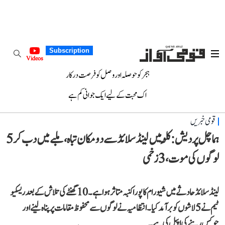
Subscription
Videos
ہجر کو حوصلہ اور وصل کو فرصت درکار
اک محبت کے لیے ایک جوانی کم ہے
قومی خبریں
ہماچل پردیش: کُلّو میں لینڈ سلائڈ سے دو مکان تباہ، ملبے میں دب کر 5
لوگوں کی موت، 3 زخمی
لینڈ سلائڈ حادثے میں شیورام کا پورا کنبہ متاثر ہوا ہے۔ 10 گھنٹے کی تلاش کے بعد ریسکیو
ٹیم نے 5 لاشوں کو برآمد کیا۔ انتظامیہ نے لوگوں سے محفوظ مقامات پر پناہ لینے اور
چوکس رہنے کی اپیل کی ہے۔