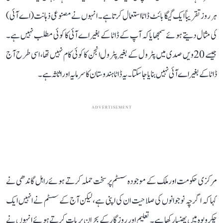
ہر روز تقریباً ایک گیگا بائٹ ڈاٹا استعمال کرتا ہے۔ انہوں نے مصنوعی ذہانت (اے آئی)
کی مثال دیتے ہوئے سمجھایا کہ آپ کے ڈاٹا کے بغیر اے آئی کا کوئی مطلب نہیں ہے۔
جیسے 20ویں صدی میں پٹرول کے بغیر پٹرول انجن کا کوئی کام نہیں تھا، اسی طرح آج
ڈاٹا کے بغیر اے آئی نہیں بنایا جا سکتا۔ یہ ڈاٹا ہندوستان کا سرمایہ اور اثاثہ ہے۔
ADVERTISEMENT
مرکزی حکومت اور ملک کے موجودہ سسٹم پر سخت حملہ کرتے ہوئے راہل گاندھی نے
کہا کہ اگرچہ نوجوانوں کی صلاحیت ان کی اپنی ہے، لیکن آج کے سسٹم نے انہیں ایک
چکرویوہ میں پھنسا رکھا ہے۔ تعلیم اور روزگار کے بحران پر بات کرتے ہوئے انہوں نے