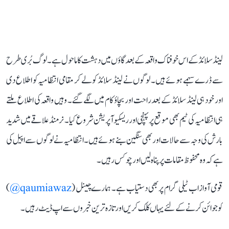
لینڈ سلائڈ کے اس خوفناک واقعہ کے بعد گاؤں میں دہشت کا ماحول ہے۔ لوگ بُری طرح
سے ڈرے سہمے ہوئے ہیں۔ لوگوں نے لینڈ سلائڈ کو لے کر مقامی انتظامیہ کو اطلاع دی
اور خود ہی لینڈ سلائڈ کے بعد راحت اور بچاؤ کام میں لگے گئے۔ وہیں واقعہ کی اطلاع ملتے
ہی انتظامیہ کی ٹیم بھی موقع پر پہنچی اور ریسکیو آپریشن شروع کیا۔ نرمنڈ علاقے میں شدید
بارش کی وجہ سے حالات اور بھی سنگین بنے ہوئے ہیں۔ انتظامیہ نے لوگوں سے اپیل کی
ہے کہ وہ محفوظ مقامات پر پناہ لیں اور چوکس رہیں۔
قومی آواز اب ٹیلی گرام پر بھی دستیاب ہے۔ ہمارے چینل (
qaumiawaz@
)
کو جوائن کرنے کے لئے یہاں کلک کریں اور تازہ ترین خبروں سے اپ ڈیٹ رہیں۔