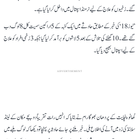
گئے۔ زخمیوں کو علاج کے لیے نرمنڈ اسپتال میں داخل کرایا گیا ہے۔
’نیوز 18‘ کی خبر کے مطابق حادثے میں ایک کنبہ کے 5 اراکین سمیت کُل 8 لوگ دب
گئے تھے۔ 10 گھنٹے کی تلاش کے بعد 5 لاشوں کو برآمد کر لیا گیا جبکہ 3 زخمی افراد کو علاج
کے لیے اسپتال بھیج دیا گیا۔
ADVERTISEMENT
گھاٹو پنچایت کے پردھان بھوگا رام نے بتایا کہ انہیں رات تقریباً دو بجے مکان کے لینڈ
سلائڈ کی زد میں آنے کی اطلاع ملی۔ خبر ملنے پر جائے حادثہ پر پہنچا تو دیکھا کہ لوگ ملبے میں