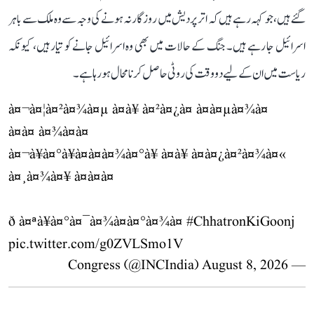
گئے ہیں، جو کہہ رہے ہیں کہ اتر پردیش میں روزگار نہ ہونے کی وجہ سے وہ ملک سے باہر
اسرائیل جا رہے ہیں۔ جنگ کے حالات میں بھی وہ اسرائیل جانے کو تیار ہیں، کیونکہ
ریاست میں ان کے لیے دو وقت کی روٹی حاصل کرنا محال ہو رہا ہے۔
à¤¬à¤¦à¤²à¤¾à¤µ à¤à¥ à¤²à¤¿à¤ à¤à¤µà¤¾à¤
à¤à¤ à¤¾à¤à¤
à¤¬à¥à¤°à¥à¤à¤à¤¾à¤°à¥ à¤à¥ à¤à¤¿à¤²à¤¾à¤«
à¤¸à¤¾à¤¥ à¤à¤à¤
ð à¤ªà¥à¤°à¤¯à¤¾à¤à¤°à¤¾à¤
#ChhatronKiGoonj
pic.twitter.com/g0ZVLSmo1V
August 8, 2026
— Congress (@INCIndia)