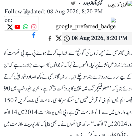
قومی آواز بیورو
Follow us
Updated: 08 Aug 2026, 8:20 PM
on:
08 Aug 2026, 8:20 PM
راہل گاندھی نے ’چھاتروں کی گونج‘ سے خطاب کرتے ہوئے بی جے پی حکومت کو
زوردار انداز میں نشانے پر لیا۔ انھوں نے کہا کہ نوجوانوں کا سب سے بڑا درد یہ ہے کہ ان
کے لیے سارے دروازے بند ہو چکے ہیں۔ راہل گاندھی نے کچھ اعداد و شمار پیش کرتے
ہوئے بتایا کہ ’’مینوفیکچرنگ میں چین کا پروڈکٹ 3 گنا ہے، انٹرپرینیورشپ میں 90
فیصد ایم ایس ایم ای کو قرض نہیں مل سکتا، سرکاری ملازمت کی بات کریں تو 150
امیدواروں میں سے 1 کو ملازمت ملتی ہے، پی ایس یو ملازمت 2014 میں 14 لاکھ
اور 2024 میں 7 لاکھ۔‘‘ ساتھ ہی انھوں نے یہ بھی بتایا کہ کارپوریٹ ملازمت میں