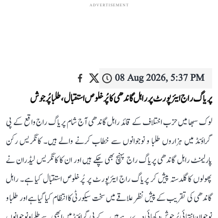
ADVERTISEMENT
08 Aug 2026, 5:37 PM
پریاگ راج ایئرپورٹ پر راہل گاندھی کا پُرخلوص استقبال، طلبا پُرجوش
لوک سبھا میں حزب اختلاف کے قائد راہل گاندھی آج شام پریاگ راج واقع کے پی
گراؤنڈ میں ہزاروں طلبا و نوجوانوں سے خطاب کرنے والے ہیں۔ کانگریس رکن
پارلیمنٹ راہل گاندھی پریاگ راج پہنچ بھی چکے ہیں اور ان کا کانگریس لیڈران نے
پھولوں کا گلدستہ پیش کر پریاگ راج ایئرپورٹ پر پُرخلوص استقبال کیا ہے۔ راہل
گاندھی کی تقریب کے پیش نظر علاقے میں سخت سیکورٹی کا انتظام کیا گیا ہے اور طلبا و
نوجوان انتہائی پُرجوش دکھائی دے رہے ہیں۔ کے پی گراؤنڈ میں ابھی سے طلبا و نوجوانوں