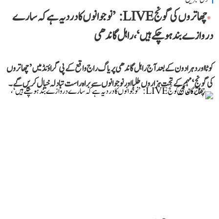
چھاتروں کی گونج LIVE: ’نوجوانوں کا درد یہ ہے کہ سارے
دروازے بند ہو چکے ہیں‘، راہل گاندھی
کوٹا اور دہرادون کے بعد آج راہل گاندھی پریاگ راج واقع کے پی گراؤنڈ میں ’چھاتروں
کی گونج‘ مہم کے تحت ہزاروں طلبا اور نوجوانوں سے براہ راست تبادلہ خیال کریں گے۔