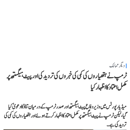
دیگر ممالک
ٹرمپ نے ہتھیاروں کی کمی کی خبروں کی تردید کی اور پیٹ ہیگستھ پر
مکمل اعتماد کا اظہار کیا
میڈیا رپورٹس میں وزیر دفاع پیٹ ہیگستھ اور صدر ٹرمپ کے درمیان تناؤ کا دعویٰ کیا
گیا، لیکن ٹرمپ نے پیٹ ہیگستھ پر مکمل اعتماد کا اظہار کرتے ہوئے اور ہتھیاروں کی کمی کی
تردید کی ہے۔