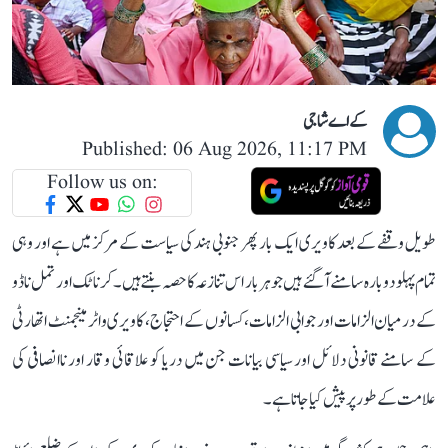
کے اے شاجی
Published: 06 Aug 2026, 11:17 PM
Follow us on:
طویل وقفے کے بعد کاویری ایک بار پھر جنوبی ہند کی سیاست کے مرکز میں ہے اور وہی
تمام پہلو دوبارہ سامنے آ گئے ہیں جو ہر بار اس تنازعہ کا حصہ بنتے ہیں۔ کرناٹک اور تمل ناڈو
کے درمیان الزامات اور جوابی الزامات، کسانوں کے احتجاج، کاویری واٹر مینجمنٹ اتھارٹی
کے سامنے قانونی دلائل اور سیاسی بیانات جن میں دریا کو علاقائی وقار اور ناانصافی کی
علامت کے طور پر پیش کیا جاتا ہے۔