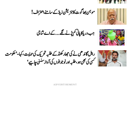
موہن بھاگوت کا جنریشن زیڈ کے سامنے اعتراف!
جب دریا کا پانی کم پڑنے لگے...کے اے شاجی
راہل گاندھی نے کی جھارکھنڈ کے طلبہ تحریک کی حمایت، کہا- ’حکومت
کسی کی بھی ہو، طلبہ اور نوجوانوں کی آواز سننی چاہیے‘
ADVERTISEMENT