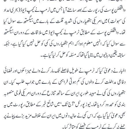
واشنگٹن پوسٹ کی رپورٹ کے بعد سامنے آیا جس میں ٹرمپ نے کیمپ ڈیوڈ (بحری امداد
کی سہولت) میں امریکی ہتھیاروں کی شدید قلت کے بارے میں ہیگستھ سے سوال کیا
تھا۔ واشنگٹن پوسٹ کے مطابق ٹرمپ نے کیمپ ڈیوڈ میں ملاقات کے دوران ہیگستھ
سے سوال کیا کہ انہیں معلوم ہوا کہ اہم ہتھیاروں کی کمی کو حل نہیں کیا گیا ہے، جبکہ
سابقہ ​​یقین دہانیوں میں بتا یا گیا تھا کہ مسئلہ کو حل کر لیا گیا ہے۔
اخبار نے دعویٰ کیا کہ ٹرمپ نے طویل فاصلے تک مار کرنے والے میزائلوں اور فضائی
دفاعی مداخلت کرنے والوں کی کم ہوتی فراہمی کے بارے میں جواب طلب کیا۔ ان
ہتھیاروں کی کمی نے مبینہ طور پر ایران کے ساتھ تنازع کے دوران امریکی فوجی منصوبہ
بندی کو محدود کر دیا تھا۔نیوز پورٹل ’آج تک‘ میں شائع خبر کے مطابق رپورٹ میں یہ
بھی دعویٰ کیا گیا ہے کہ اس کمی نے حالیہ دنوں میں ایران کے خلاف مزید بڑے پیمانے پر
حملے نہ کرنے کے ٹرمپ کے فیصلے کو متاثر کیا۔