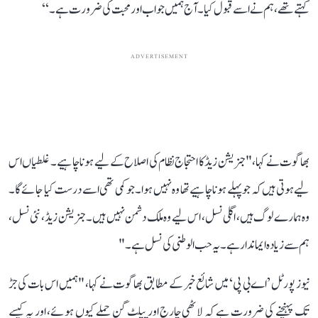
کہتے تھے، ہم نےاسے قبول کیا۔ آج ہمیں جواب اور محبت کی ضرورت ہے۔‘‘
ADVERTISEMENT
بھاگوت نے کہا، " جنریشن زیڈ کا احتجاج نظام کی اصلاح کے لیے ہونا چاہیے۔ غلطیاں اس
لیے ہوتی ہیں کہ جو پہلے ہونا چاہیے تھا وہ نہیں ہوا۔ جو کمی تھی اسے درست کیا جائے گا۔
وہ ہمارے لوگ ہیں، اگلی نسل، اس لیے وہ ملک دشمن نہیں ہیں۔ جنریشن زیڈ ، نئی نسل،
ہم سے زیادہ ایماندار ہے۔ یہ حب الوطنی کی نسل ہے۔"
نیوز پورٹل ’اے بی پی‘ میں شائع خبر کے مطابق بھاگوت نے کہا، "ہمیں اس بات کی جڑ
تک پہنچنے کی ضرورت ہے کہ لاٹھی چارج اور پیلٹ گن حملے کیوں ہوئے، اور یہ کیسے