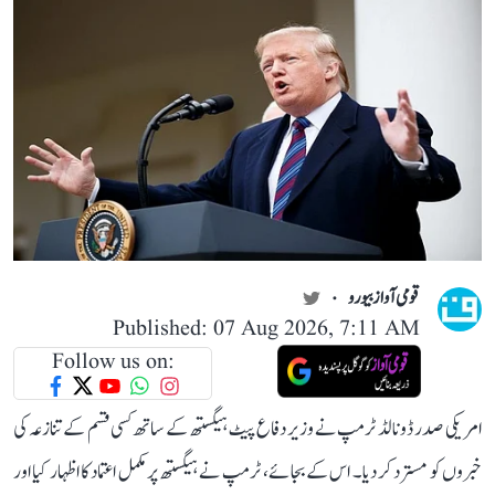
قومی آواز بیورو
Published: 07 Aug 2026, 7:11 AM
Follow us on:
امریکی صدر ڈونالڈ ٹرمپ نے وزیر دفاع پیٹ ہیگستھ کے ساتھ کسی قسم کے تنازعہ کی
خبروں کو مسترد کر دیا۔ اس کے بجائے، ٹرمپ نے ہیگستھ پر مکمل اعتماد کا اظہار کیا اور