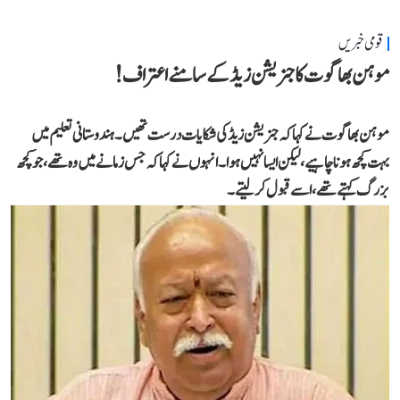
قومی خبریں
موہن بھاگوت کا جنریشن زیڈ کے سامنے اعتراف!
موہن بھاگوت نے کہاکہ جنریشن زیڈ کی شکایات درست تھیں۔ ہندوستانی تعلیم میں
بہت کچھ ہونا چاہیے، لیکن ایسا نہیں ہوا۔انہوں نے کہا کہ جس زمانے میں وہ تھے،جو کچھ
بزرگ کہتے تھے، اسے قبول کر لیتے۔