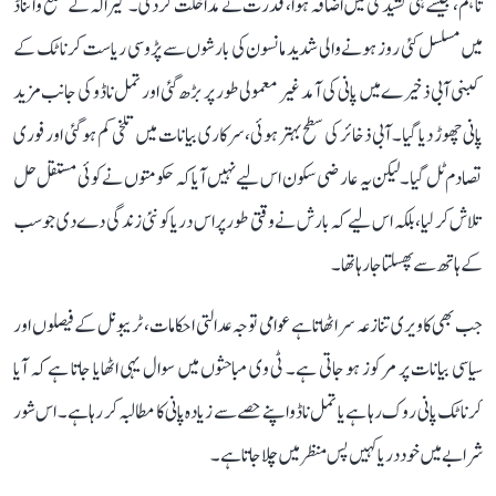
تاہم، جیسے ہی کشیدگی میں اضافہ ہوا، قدرت نے مداخلت کر دی۔ کیرالہ کے ضلع وائناڈ
میں مسلسل کئی روز ہونے والی شدید مانسون کی بارشوں سے پڑوسی ریاست کرناٹک کے
کبنی آبی ذخیرے میں پانی کی آمد غیر معمولی طور پر بڑھ گئی اور تمل ناڈو کی جانب مزید
پانی چھوڑ دیا گیا۔ آبی ذخائر کی سطح بہتر ہوئی، سرکاری بیانات میں تلخی کم ہو گئی اور فوری
تصادم ٹل گیا۔ لیکن یہ عارضی سکون اس لیے نہیں آیا کہ حکومتوں نے کوئی مستقل حل
تلاش کر لیا، بلکہ اس لیے کہ بارش نے وقتی طور پر اس دریا کو نئی زندگی دے دی جو سب
کے ہاتھ سے پھسلتا جا رہا تھا۔
جب بھی کاویری تنازعہ سر اٹھاتا ہے عوامی توجہ عدالتی احکامات، ٹریبونل کے فیصلوں اور
سیاسی بیانات پر مرکوز ہو جاتی ہے۔ ٹی وی مباحثوں میں سوال یہی اٹھایا جاتا ہے کہ آیا
کرناٹک پانی روک رہا ہے یا تمل ناڈو اپنے حصے سے زیادہ پانی کا مطالبہ کر رہا ہے۔ اس شور
شرابے میں خود دریا کہیں پس منظر میں چلا جاتا ہے۔