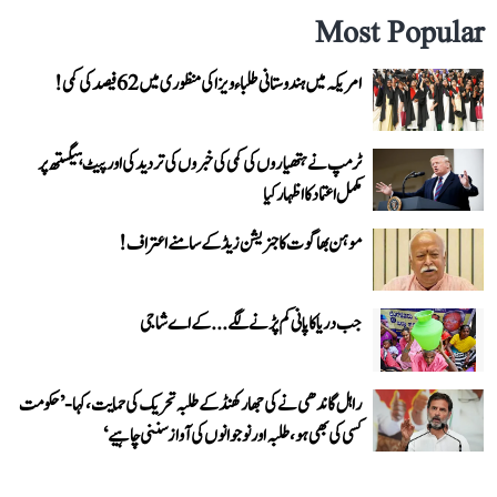
Most Popular
امریکہ میں ہندوستانی طلباء ویزا کی منظوری میں 62 فیصد کی کمی!
ٹرمپ نے ہتھیاروں کی کمی کی خبروں کی تردید کی اور پیٹ ہیگستھ پر
مکمل اعتماد کا اظہار کیا
موہن بھاگوت کا جنریشن زیڈ کے سامنے اعتراف!
جب دریا کا پانی کم پڑنے لگے...کے اے شاجی
راہل گاندھی نے کی جھارکھنڈ کے طلبہ تحریک کی حمایت، کہا- ’حکومت
کسی کی بھی ہو، طلبہ اور نوجوانوں کی آواز سننی چاہیے‘