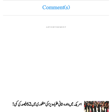
Comment(s)
ADVERTISEMENT
امریکہ میں ہندوستانی طلباء ویزا کی منظوری میں 62 فیصد کی کمی!