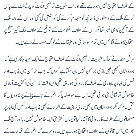
کے خلاف احتجاج نہیں ہورہے تھے اور اب شہریت ترمیمی ایکٹ کو پارلیمنٹ سے پاس
کراکے ملک کے دستوری ڈھانچہ کو منہدم کرنے کی کوشش کی گئی اور اس کے بعد ملک
کے آئین کا ہی نمبر تھا مگر اس کے خلاف حکومت کے توقع کے خلاف ملک گیر سطح پر
احتجاج ہونے لگا جس میں تمام سوسائٹی اور طبقات کے لوگ حصہ لے رہے ہیں۔
ہرش مندر نے کہا کہ شہریت ترمیمی ایکٹ کے خلاف احتجاج نے ایک امید جگادی ہے کہ
ہندوستان کبھی بھی نازی جرمن نہیں بن سکتا ہے کیوں کہ جب جرمن میں مذہب او ر
نسل کی بنیاد پر یہودی کے خلاف کارروائی ہورہی تھی اس وقت جرمن کی اکثریت آبادی
خاموش تماشائی بنی ہوئی تھی۔اس سے حوصلہ پاکر ہٹلر نے بڑے پیمانے پر یہودیوں کا
قتل عام کیا مگر ہندوستان میں بھی نازی ذہنیت کے افراد نے بھی مذہب اور نسل کی بنیاد پر
مسلمانوں کے خلاف کارروائی کا آغاز کیا تو یہاں اکثریتی طبقہ خاموش نہیں رہا اور آج ملک
بھر میں اس قانون کے خلاف احتجاج ہورہے ہیں۔دوسرے کہ ہٹلرکے اقدامات کے