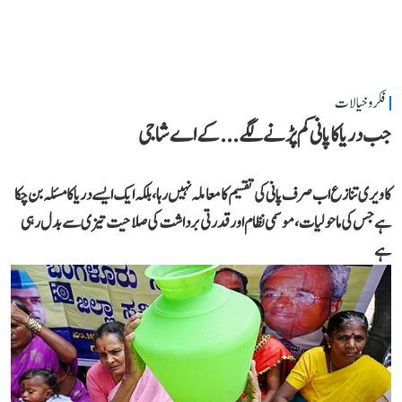
فکر و خیالات
جب دریا کا پانی کم پڑنے لگے...کے اے شاجی
کاویری تنازع اب صرف پانی کی تقسیم کا معاملہ نہیں رہا، بلکہ ایک ایسے دریا کا مسئلہ بن چکا
ہے جس کی ماحولیات، موسمی نظام اور قدرتی برداشت کی صلاحیت تیزی سے بدل رہی
ہے