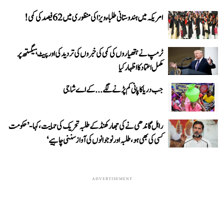
امریکہ میں ہندوستانی طلباء ویزا کی منظوری میں 62 فیصد کی کمی!
ٹرمپ نے ہتھیاروں کی کمی کی خبروں کی تردید کی اور پیٹ ہیگستھ پر
مکمل اعتماد کا اظہار کیا
جب دریا کا پانی کم پڑنے لگے...کے اے شاجی
راہل گاندھی نے کی جھارکھنڈ کے طلبہ تحریک کی حمایت، کہا- ’حکومت
کسی کی بھی ہو، طلبہ اور نوجوانوں کی آواز سننی چاہیے‘
ADVERTISEMENT