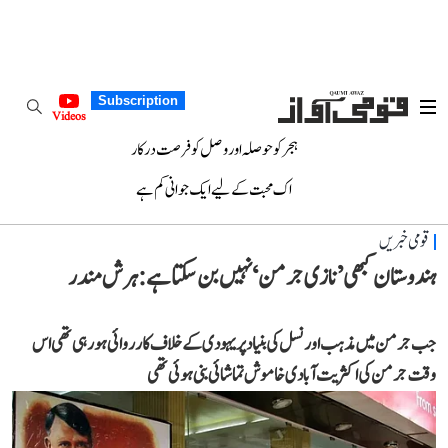
Subscription
Videos
ہجر کو حوصلہ اور وصل کو فرصت درکار
اک محبت کے لیے ایک جوانی کم ہے
قومی خبریں
ہندوستان کبھی ’نازی جرمن‘ نہیں بن سکتا ہے: ہرش مندر
جب جرمن میں مذہب او ر نسل کی بنیاد پر یہودی کے خلاف کارروائی ہورہی تھی اس
وقت جرمن کی اکثریت آبادی خاموش تماشائی بنی ہوئی تھی