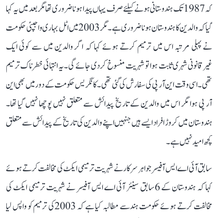
کہ 1987تک ہندوستانی ہونے کیلئے صرف یہاں پیدا ہونا ضروری تھا مگربعد میں یہ کہا
گیا کہ والدین کا ہندوستان ہونا ضروری ہے۔مگر 2003میں اٹل بہاری واجپئی حکومت
نے پہلی مرتبہ اس میں ترمیم کرتے ہوئے کہا کہ اگر والدین میں سے کوئی ایک
غیرقانونی شہری ثابت ہوا تو شہریت منسوخ کردی جائے گی۔یہ انتہائی خطرناک ترمیم
تھی۔اسی وقت این آر پی کی سفارش کی گئی تھی۔کانگریس حکومت کے دور میں بھی این
آر پی ہوا مگر اس میں والدین کے تاریخ پیدائش سے متعلق نہیں پوچھا نہیں گیا تھا۔
ہندوستان میں کروڑ افراد ایسے ہیں جنہیں اپنے والدین کی تاریخ کے پیدائش سے متعلق
کچھ امید نہیں ہے۔
سابق آئی اے ایس آفیسر جواہر سرکار نے شہریت ترمیمی ایکٹ کی مخالفت کرتے ہوئے
کہا کہ ہندوستان کے 6سابق سینئر آئی اے ایس آفیسر نے شہریت ترمیمی ایکٹ کی
مخالفت کرتے ہوئے حکومت ہندسے مطالبہ کیا ہے کہ 2003کی ترمیم کو واپس لیا