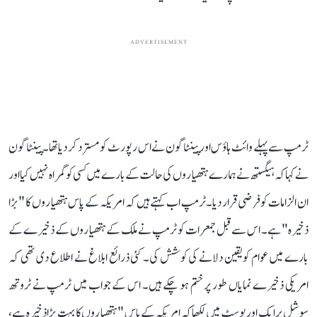
ADVERTISEMENT
ٹرمپ سے پہلے وائٹ ہاؤس اور پینٹاگون نے اس رپورٹ کو مسترد کر دیا تھا۔ پینٹاگون
نے کہا کہ ہیگستھ نے ہمارے ہتھیاروں کی حالت کے بارے میں کسی کو گمراہ نہیں کیا اور
ان الزامات کو فرضی قرار دیا۔ٹرمپ اب کہتے ہیں کہ امریکہ کے پاس ہتھیاروں کا "بڑا
ذخیرہ" ہے۔ اس سے قبل جمعرات کو ٹرمپ نے ملک کے ہتھیاروں کے ذخیرے کے
بارے میں عوام کو یقین دلانے کی کوشش کی۔ کئی ذرائع ابلاغ نے اطلاع دی تھی کہ
امریکی ذخیرے نمایاں طور پر ختم ہو چکے ہیں۔ اس کے جواب میں ٹرمپ نے ٹروتھ
سوشل پر ایک اور پوسٹ میں لکھا کہ امریکہ کے پاس "ہتھیاروں کا بہت بڑا ذخیرہ ہے،