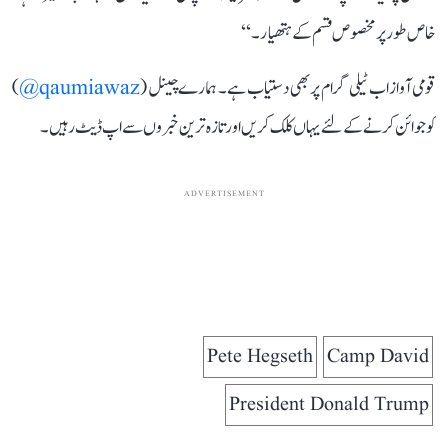
خاص طور پر مخصوص قسم کے ہتھیار۔‘‘
قومی آواز اب ٹیلی گرام پر بھی دستیاب ہے۔ ہمارے چینل (
qaumiawaz@
)
کو جوائن کرنے کے لئے یہاں کلک کریں اور تازہ ترین خبروں سے اپ ڈیٹ رہیں۔
ADVERTISEMENT
Pete Hegseth
Camp David
President Donald Trump