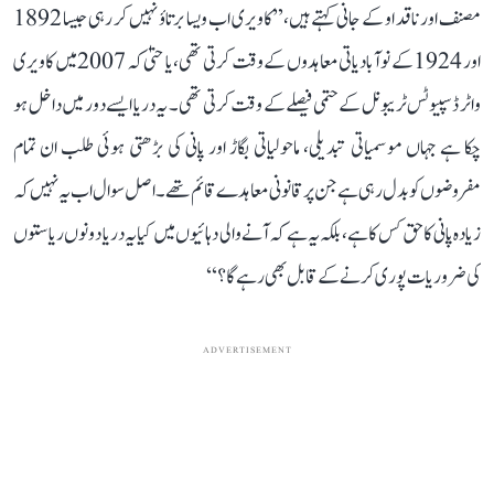
مصنف اور ناقد او کے جانی کہتے ہیں، ’’کاویری اب ویسا برتاؤ نہیں کر رہی جیسا 1892
اور 1924 کے نوآبادیاتی معاہدوں کے وقت کرتی تھی، یا حتیٰ کہ 2007 میں کاویری
واٹر ڈسپیوٹس ٹریبونل کے حتمی فیصلے کے وقت کرتی تھی۔ یہ دریا ایسے دور میں داخل ہو
چکا ہے جہاں موسمیاتی تبدیلی، ماحولیاتی بگاڑ اور پانی کی بڑھتی ہوئی طلب ان تمام
مفروضوں کو بدل رہی ہے جن پر قانونی معاہدے قائم تھے۔ اصل سوال اب یہ نہیں کہ
زیادہ پانی کا حق کس کا ہے، بلکہ یہ ہے کہ آنے والی دہائیوں میں کیا یہ دریا دونوں ریاستوں
کی ضروریات پوری کرنے کے قابل بھی رہے گا؟‘‘
ADVERTISEMENT