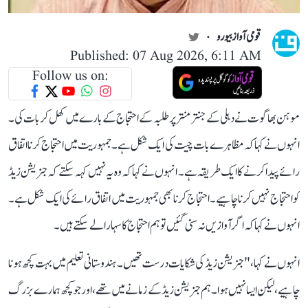
قومی آواز بیورو
Published: 07 Aug 2026, 6:11 AM
Follow us on:
موہن بھاگوت نے دہلی کے جنتر منتر پر طلبہ کے احتجاج کے بارے میں کھل کر بات کی۔
انہوں نے کہا کہ مظاہرے بات چیت کی ایک شکل ہے۔ جمہوریت میں احتجاج کرنا اتفاق
رائے پیدا کرنے کا ایک طریقہ ہے۔ انہوں نے کہا کہ وہ یہ نہیں کہہ سکتے کہ جنریشن زیڈ
کو احتجاج نہیں کرنا چاہیے۔احتجاج کرنا بھی جمہوریت میں اتفاق رائے کی ایک شکل ہے۔
انہو ں نے کہا کہ اگر آوازیں نہ سنی گئیں تو ہم احتجاج کا سہارا لے سکتے ہیں۔
انہوں نے کہا، " جنریشن زیڈ کی شکایات درست تھیں۔ ہندوستانی تعلیم میں بہت کچھ ہونا
چاہیے، لیکن ایسا نہیں ہوا۔ ہم جنریشن زیڈ کے زمانے میں تھے، اور جو کچھ ہمارے بزرگ