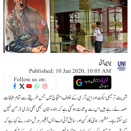
i
یو این آئی
Published: 10 Jan 2020, 10:05 AM
Follow us on:
شہریت ترمیمی ایکٹ اور این آر سی کے خلاف احتجاج میں جس طریقے سے تمام طبقات
حصہ لے ر ہے ہیں اس سے یہ ثابت ہوگئی ہے کہ ہندوستان کبھی بھی نازی جرمن نہیں
بن سکتا ہے۔ مشہور سماجی کارکن اور سابق آئی اے ایس آفیسر ہرش مندر نے کہا ہے کہ