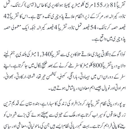
تقریباً 81 ہزار 155 مربع کلومیٹر پر پھیلا ہوا کاویری کا طاس (بیسن) کرناٹک، تمل
ناڈو، کیرالہ اور مرکز کے زیر انتظام علاقے پڈوچیری تک وسیع ہے۔ اس کا تقریباً 42
فیصد حصہ کرناٹک، 54 فیصد تمل ناڈو، تقریباً 4 فیصد کیرالہ جبکہ ایک معمولی حصہ
پڈوچیری میں واقع ہے۔
کوڈاگو کے جنگلاتی پہاڑی علاقے تلاکاویری سے تقریباً 1,340 میٹر کی بلندی پر جنم لینے
والا یہ دریا تقریباً 800 کلومیٹر کا سفر طے کرنے کے بعد خلیجِ بنگال میں جا گرتا ہے۔ اپنے
سفر کے دوران اس میں ہیماوتی، ہارانگی، کبنی، لکشمن تیرتھا، شمشا، ارکاوتی، بھوانی،
امراوتی اور نویال جیسے اہم معاون دریا شامل ہوتے ہیں۔
یہ پورا دریائی نظام تقریباً چار کروڑ افراد کی زندگی کا سہارا ہے، ہندوستان کے قدیم ترین
زرعی علاقوں کو سیراب کرتا ہے اور ملک کے تیزی سے پھیلتے ہوئے کئی بڑے شہروں کو
پینے کا پانی فراہم کرتا ہے۔ بہت کم دریائی نظام ایسے ہیں جن کی ماحولیاتی، معاشی اور سیاسی