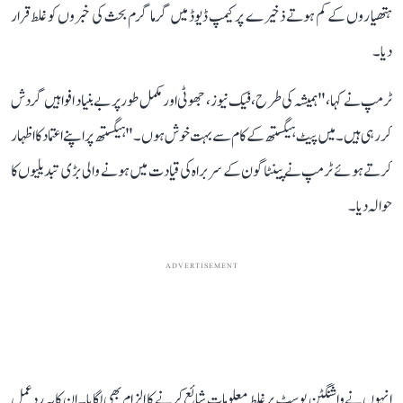
ہتھیاروں کے کم ہوتے ذخیرے پر کیمپ ڈیوڈ میں گرما گرم بحث کی خبروں کو غلط قرار
دیا۔
ٹرمپ نے کہا، "ہمیشہ کی طرح، فیک نیوز ، جھوٹی اور مکمل طور پر بے بنیاد افواہیں گردش
کر رہی ہیں۔ میں پیٹ ہیگستھ کے کام سے بہت خوش ہوں۔" ہیگستھ پر اپنے اعتماد کا اظہار
کرتے ہوئے ٹرمپ نے پینٹاگون کے سربراہ کی قیادت میں ہونے والی بڑی تبدیلیوں کا
حوالہ دیا۔
ADVERTISEMENT
انہوں نے واشنگٹن پوسٹ پر غلط معلومات شائع کرنے کا الزام بھی لگایا۔ ان کا یہ ردعمل