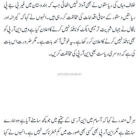
خلاف وہاں کی ریاستوں نے بھی آواز نہیں اٹھائی جب کہ ہندوستان میں غیر بی جے پی
ریاستیں دستور کے منافی اقدامات کی مخالفت کررہی ہیں۔انہوں نے کہا کہ کیرالہ اور
بنگال نے جہاں شہریت ترمیمی ایکٹ کو نافذ نہیں کرنے کا اعلان کیا ہے وہیں این آر پی کو
بھی نافذ نہیں کرنے کا اعلان کررکھا ہے۔یہ خوش آئند بات ہے۔مگرضرورت اس بات
کی ہے کہ دوسری ریاست بھی این آر پی کی مخالفت کریں۔
ADVERTISEMENT
ہرش مندر نے کہا کہ آسام میں این آر سی کے نتیجے میں جوکچھ سامنے آیا ہے وہ ہمارے
سامنے ہے مگر این آر پی بھی کسی بھی صورت میں کم خطرناک نہیں ہے۔ انہوں نے کہا