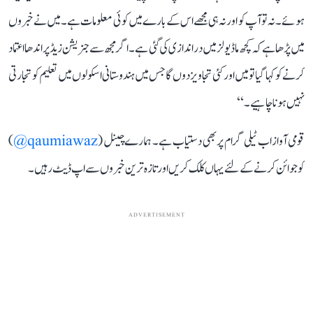
ہوئے۔ نہ تو آپ کو اور نہ ہی مجھے اس کے بارے میں کوئی معلومات ہے۔ میں نے خبروں
میں پڑھا ہے کہ کچھ ماڈیولز میں دراندازی کی گئی ہے۔ اگر مجھ سے جنریشن زیڈ پر اندھا اعتماد
کرنے کو کہا گیا تو میں اور کئی تجاویز دوں گا جس میں ہندوستانی اسکولوں میں تعلیم کو تجارتی
نہیں ہونا چاہیے۔‘‘
قومی آواز اب ٹیلی گرام پر بھی دستیاب ہے۔ ہمارے چینل (
qaumiawaz@
)
کو جوائن کرنے کے لئے یہاں کلک کریں اور تازہ ترین خبروں سے اپ ڈیٹ رہیں۔
ADVERTISEMENT