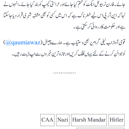
جائے۔فارن ٹربیونل ایکٹ کو ختم کیا جائے اور حراستی کیمپ کو بند کیا جائے۔انہوں نے
کہا کہ این آر پی اس لیے خطرنا ک ہے کہ اس میں کسی کو بھی مشتبہ شہری قرار دیا جاسکتا
ہے اور حکومت کارروائی کرسکتی ہے۔
قومی آواز اب ٹیلی گرام پر بھی دستیاب ہے۔ ہمارے چینل (
qaumiawaz@
)
کو جوائن کرنے کے لئے یہاں کلک کریں اور تازہ ترین خبروں سے اپ ڈیٹ رہیں۔
ADVERTISEMENT
CAA
Nazi
Harsh Mandar
Hitler