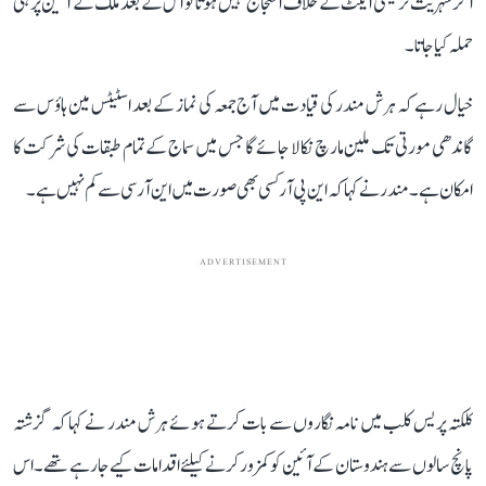
اگر شہریت ترمیمی ایکٹ کے خلاف احتجاج نہیں ہو تا تو اس کے بعد ملک کے آئین پر ہی
حملہ کیا جاتا۔
خیال رہے کہ ہرش مندر کی قیادت میں آج جمعہ کی نماز کے بعد اسٹیٹس مین ہاؤس سے
گاندھی مورتی تک ملین مارچ نکالا جائے گا جس میں سماج کے تمام طبقات کی شرکت کا
امکان ہے۔ مندر نے کہا کہ این پی آر کسی بھی صورت میں این آر سی سے کم نہیں ہے۔
ADVERTISEMENT
کلکتہ پریس کلب میں نامہ نگاروں سے بات کرتے ہوئے ہرش مندر نے کہا کہ گزشتہ
پانچ سالوں سے ہندوستان کے آئین کوکمزور کرنے کیلئے اقدامات کیے جارہے تھے۔اس