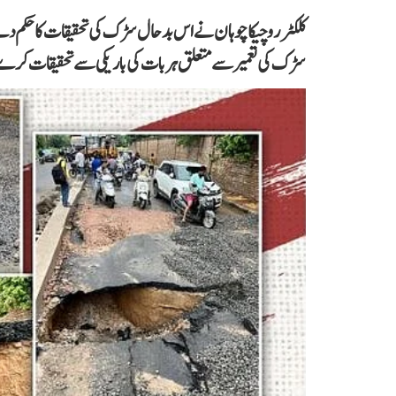
سڑک کی تعمیر سے متعلق ہر بات کی باریکی سے تحقیقات کرے