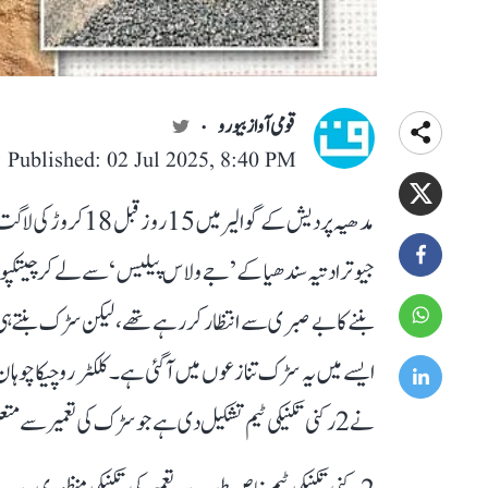
قومی آواز بیورو
Published: 02 Jul 2025, 8:40 PM
مدھیہ پردیش کے گوا
جیوترادتیہ سندھیا کے ’جے ولاس پیلیس‘ سے لے کر چیتکپ
بننے کا بے صبری سے انتظار کر رہے تھے، لیکن سڑک بنتے ہی
ایسے میں یہ سڑک تنازعوں میں آ گئی ہے۔ کلکٹر روچیکا چوہ
نے 2 رکنی تکنیکی ٹیم تشکیل دی ہے جو سڑک کی تعمیر سے متعلق ہر بات کی باریکی سے تحقیقات کرے گی۔