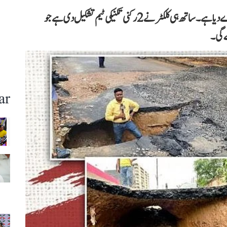
کلکٹر روچیکا چوہان نے اس بدحال سڑک کی تحقیقات کا حکم دے دیا ہے۔ ساتھ ہی کلکٹر نے 2 رکنی تکنیکی ٹیم تشکیل دی ہے جو
 گی۔
ar