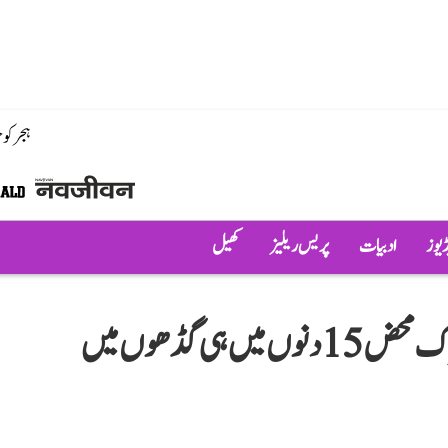
ہجر کو
ڈیوز
ادبیات
پریس ریلیز
کھیل
گوالیر: 18 کروڑ کی لاگت سے بنی سڑک محض 15 دنوں میں ہی گڈھوں میں