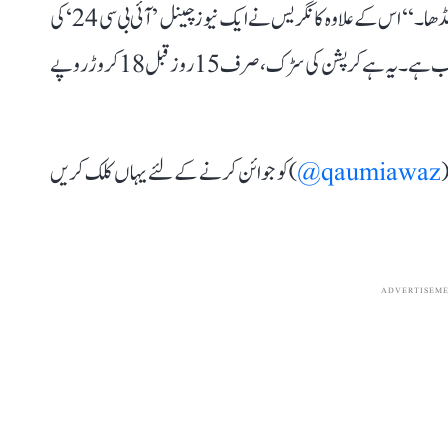
کروڑ کا گڈھا۔‘‘ ساتھ ہی تصویر پر لکھا ’’ڈبل انجن سرکار کا گڈھا۔‘‘ اس کے علاوہ کانگریس نے ایک نیوز چینل ’آئی بی سی 24‘ کی
ویڈیو شیئر کرتے ہوئے لکھا ’’ایم پی عجب ہے، سب سے غضب ہے۔ یہ ہے کرپشن کی سڑک، صرف 15 روز قبل 18 کروڑ روپے
(
qaumiawaz@
) کو جوائن کرنے کے لئے یہاں کلک کریں
ADVERTISEM