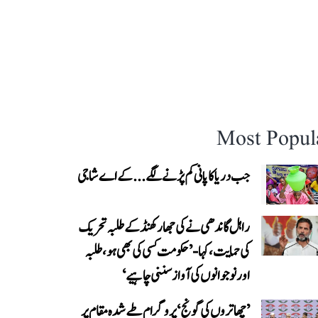
Most Popul
جب دریا کا پانی کم پڑنے لگے...کے اے شاجی
راہل گاندھی نے کی جھارکھنڈ کے طلبہ تحریک
کی حمایت، کہا- ’حکومت کسی کی بھی ہو، طلبہ
اور نوجوانوں کی آواز سننی چاہیے‘
’چھاتروں کی گونج‘ پروگرام طے شدہ مقام پر