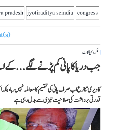
a pradesh
jyotiraditya scindia
congress
(s)
فکر و خیالات
جب دریا کا پانی کم پڑنے لگے...کے 
کاویری تنازع اب صرف پانی کی تقسیم کا معاملہ نہیں رہا، بلکہ ا
قدرتی برداشت کی صلاحیت تیزی سے بدل رہی ہے