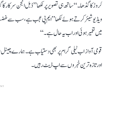
میں تعمیر ہوئی اور اب یہ حال ہے۔‘‘
قومی آواز اب ٹیلی گرام پر بھی دستیاب ہے۔ ہمارے چینل 
اور تازہ ترین خبروں سے اپ ڈیٹ رہیں۔
ENT