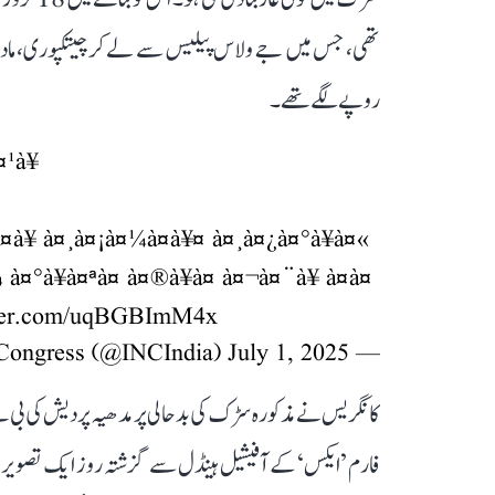
روپے لگے تھے۔
¤¹à¥
à¤à¥ à¤¸à¤¡à¤¼à¤à¥¤ à¤¸à¤¿à¤°à¥à¤«
 à¤°à¥à¤ªà¤ à¤®à¥à¤ à¤¬à¤¨à¥ à¤à¤
tter.com/uqBGBImM4x
July 1, 2025
— Congress (@INCIndia)
کانگریس نے مذکورہ سڑک کی بدحالی پر مدھیہ پردیش کی بی 