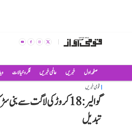
صفحہ اول
خبریں
عالمی خبریں
فکر و خیالات
وی
قومی خبریں
تبدیل