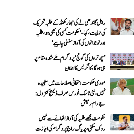
راہل گاندھی نے کی جھارکھنڈ کے طلبہ تحریک
کی حمایت، کہا- ’حکومت کسی کی بھی ہو، طلبہ
اور نوجوانوں کی آواز سننی چاہیے‘
’چھاتروں کی گونج‘ پروگرام طے شدہ مقام پر
ہی ہوگا، کانگریس کا اعلان
مودی حکومت امتحانی اصلاحات میں سنجیدہ
نہیں، نئی ٹاسک فورس صرف ڈیمیج کنٹرول:
جے رام رمیش
حکومت مجھے طلبہ کی آواز اٹھانے سے نہیں
روک سکتی، پریاگ راج پروگرام کی اجازت