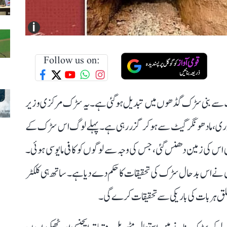
i
Follow us on:
لیر میں 15 روز قبل 18 کروڑ کی لاگت سے بنی سڑک گڈھوں میں تبدیل ہو گئی ہے۔ یہ سڑک مرکزی وزیر
وری، مادھو نگر گیٹ سے ہو کر گزر رہی ہے۔ پہلے لوگ اس سڑک کے
 اس کی زمین دھنس گئی، جس کی وجہ سے لوگوں کو کافی مایوسی ہوئی۔
ان نے اس بدحال سڑک کی تحقیقات کا حکم دے دیا ہے۔ ساتھ ہی کلکٹر