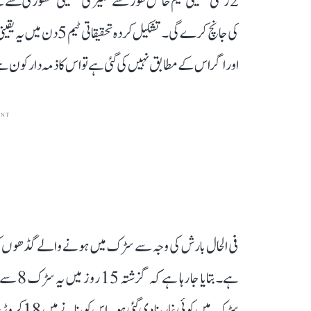
2 رکنی تکنیکی ٹیم خاص طور سے تعمیر کی تکنیکی منظوری سے 
کی جانچ کرے گی۔ تشکیل
اور اگر اس کے مطابق نہیں کی گئی ہے تو اس کا ذمہ دار کون 
ENT
فی الحال بارش کی وجہ سے سڑک میں ہونے والے گڈھوں کو 
سڑک میں کو