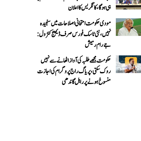
ہی ہوگا، کانگریس کا اعلان
مودی حکومت امتحانی اصلاحات میں سنجیدہ
نہیں، نئی ٹاسک فورس صرف ڈیمیج کنٹرول:
جے رام رمیش
حکومت مجھے طلبہ کی آواز اٹھانے سے نہیں
روک سکتی، پریاگ راج پروگرام کی اجازت
منسوخ ہونے پر راہل گاندھی