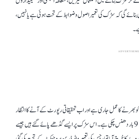
لے کر سڑک بنانے میں استعمال مٹیریل، متعلقہ ایجنسی اور ٹھیکیداروں
 کردہ تحقیقاتی ٹیم 5 دن میں یہ یقینی بنائے گی کہ سڑک کی تعمیر اصول و ضوابط کے تحت ہوئی ہے یا نہیں،
ہے۔
ADVERTISEM
بھرنے کا عمل جاری ہے اور اب تحقیقاتی رپورٹ کے آنے کا انتظار
ہے۔ بتایا جا رہا ہے کہ گزشتہ 15 روز میں یہ سڑک 8 سے 9 بار دھنس چکی ہے۔ اس سڑک پر ایسے گڈھے پائے گئے ہیں جیسے
ئی غار بنا دی گئی ہو۔ اس کو بنانے میں 18 کروڑ روپے کا خرچ آیا تھا، جس کی تعمیر واٹر ڈرین پروجیکٹ کے تحت کی گئی