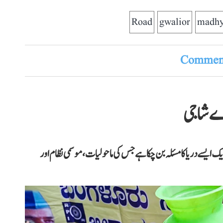
Road
gwalior
madhy
Comment
اے شاجی
یک ایسے دریا کا مسئلہ بن چکا ہے جس کی ماحولیات، موسمی نظام اور