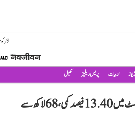
ہجر کو
ڈیوز
ادبیات
پریس ریلیز
کھیل
گجرات میں ایس آئی آر کے بعد ووٹر لسٹ میں 13.40 فیصد کمی، 68 لاکھ سے