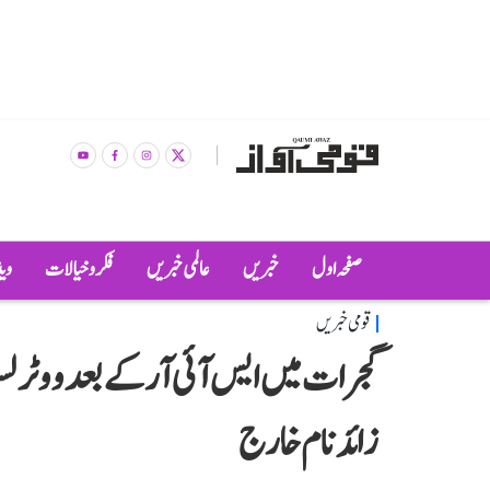
صفحہ اول
خبریں
عالمی خبریں
فکر و خیالات
وی
قومی خبریں
زائد نام خارج