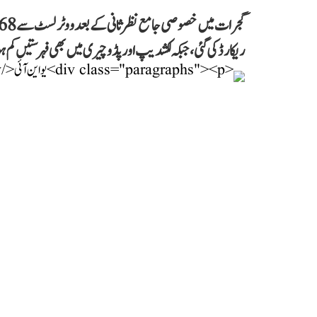
ریکارڈ کی گئی، جبکہ لکشدیپ اور پڈوچیری میں بھی فہرستیں کم ہ