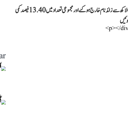
گجرات میں خصوصی جامع نظرثانی کے بعد ووٹر لسٹ سے 68 لاکھ سے زائد نام خارج ہو گئے اور مجموعی تعداد میں 13.40 فیصد کمی
وئیں
ar