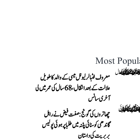
Most Popul
معروف فٹبالر لیونل میسی کے والد کا طویل
علالت کے بعد انتقال، 68 سال کی عمر میں لی
آخری سانس
چھاتروں کی گونج: صفت فیض نے راہل
گاندھی کو سنائی پٹنہ میں طلبا پر ہوئی پولیس
بربریت کی داستان