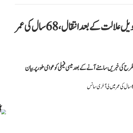
معروف فٹبالر لیونل میسی کے والد کا طویل علالت کے بعد انتقال، 68 سال کی عمر
ح کی خبریں سامنے آنے کے بعد میسی فیملی کو عوامی طور پر بیان