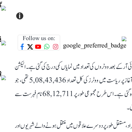
i
Follow us on:
 آر کے بعد ووٹروں کی تعداد میں نمایاں کمی درج کی گئی ہے۔ الیکشن
کمیشن کے جاری کردہ اعداد و شمار کے مطابق اس عمل کے آغاز پر ریاست میں ووٹرز کی کل تعداد 5,08,43,436 تھی، جو
نظرثانی مکمل ہونے کے بعد گھٹ کر 4,40,30,725 رہ گئی ہے۔ اس طرح مجموعی طور پر 68,12,711 نام فہرست سے
افراد، مستقل طور پر دوسرے علاقوں میں منتقل ہونے والے شہریوں اور