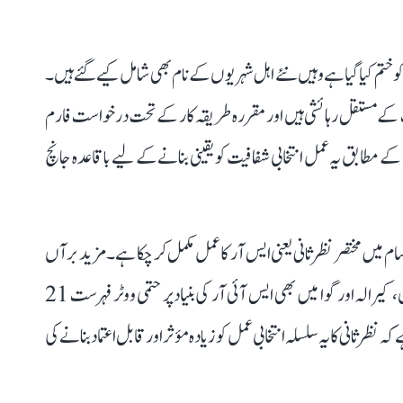
 کو ختم کیا گیا ہے وہیں نئے اہل شہریوں کے نام بھی شامل کیے گئے ہیں۔
مکمل کر لی، ریاست کے مستقل رہائشی ہیں اور مقررہ طریقہ کار کے تحت درخواست فارم
 مطابق یہ عمل انتخابی شفافیت کو یقینی بنانے کے لیے باقاعدہ جانچ
 میں مختصر نظرثانی یعنی ایس آر کا عمل مکمل کر چکا ہے۔ مزید برآں
انڈمان و نکوبار جزائر، چنڈی گڑھ، مدھیہ پردیش، راجستھان، کیرالہ اور گوا میں بھی ایس آئی آر کی بنیاد پر حتمی ووٹر فہرست 21
 نظرثانی کا یہ سلسلہ انتخابی عمل کو زیادہ مؤثر اور قابل اعتماد بنانے کی