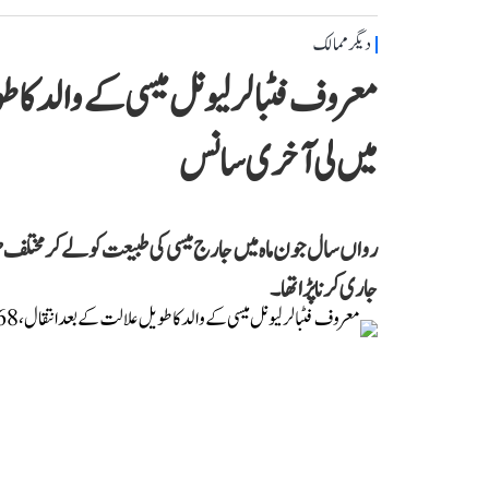
دیگر ممالک
میں لی آخری سانس
رواں سال جون ماہ میں جارج میسی کی طبیعت کو لے کر مختلف طر
جاری کرنا پڑا تھا۔