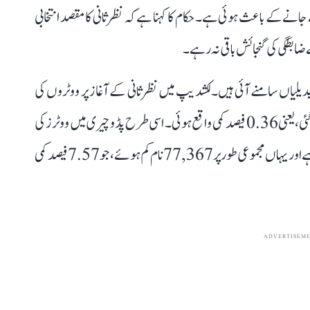
نے کے باعث ہوئی ہے۔ حکام کا کہنا ہے کہ نظرثانی کا مقصد انتخابی
ضابطگی کی گنجائش باقی نہ رہے۔
بدیلیاں سامنے آئی ہیں۔ لکشدیپ میں نظرثانی کے آغاز پر ووٹروں کی
تعداد 57,813 تھی جو عمل مکمل ہونے پر 57,607 رہ گئی، یعنی 0.36 فیصد کمی واقع ہوئی۔ اسی طرح پڈوچیری میں ووٹرز کی
تعداد 10,21,578 سے گھٹ کر 9,44,211 ہو گئی ہے اور یہاں مجموعی طور پر 77,367 نام کم ہوئے، جو 7.57 فیصد کمی
ADVERTISEM