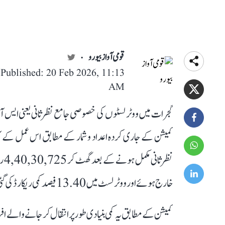
قومی آواز بیورو
Published: 20 Feb 2026, 11:13
AM
گجرات میں ووٹر لسٹوں کی خصوصی جامع نظرثانی یعنی ایس آئی
خارج ہوئے اور ووٹر لسٹ میں 13.40 فیصد کمی ریکارڈ کی گئی۔
کمیشن کے مطابق یہ کمی بنیادی طور پر انتقال کر جانے والے 