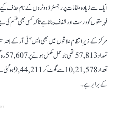
ایک سے زیادہ مقامات پر رجسٹرڈ ووٹروں کے نام حذف کیے جا
فہرستوں کو درست اور شفاف بنانا ہے تاکہ کسی بھی قسم کی بے 
مرکز کے زیرِ انتظام علاقوں میں بھی ایس آئی آر کے بعد ت
کے برابر ہے۔
ENT