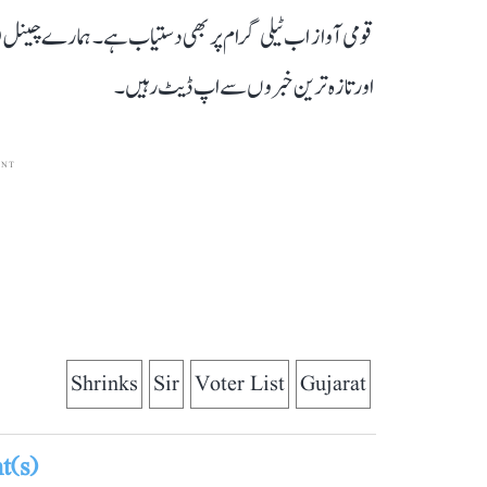
قومی آواز اب ٹیلی گرام پر بھی دستیاب ہے۔ ہمارے چینل 
اور تازہ ترین خبروں سے اپ ڈیٹ رہیں۔
ENT
Shrinks
Sir
Voter List
Gujarat
(s)