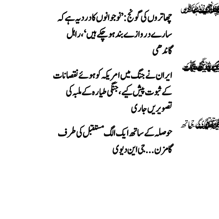
چھاتروں کی گونج: ’نوجوانوں کا درد یہ ہے کہ
سارے دروازے بند ہو چکے ہیں‘، راہل
گاندھی
ایران نے جنگ میں امریکہ کو ہوئے نقصانات
کے ثبوت پیش کیے، جنگی طیارہ کے ملبہ کی
تصویریں جاری
حوصلہ کے ساتھ ایک الگ مستقبل کی طرف
گامزن... جی این دیوی