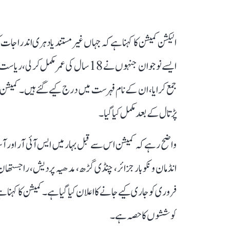
الیکشن کمیشن کا کہنا ہے کہ جہاں غیر مستند یا دہری اندراجات
ایسے نوجوان جنہوں نے 18 سال کی عمر 
جمع کرایا، ان کے نام فہرست میں درج کیے گئے ہیں۔ کمیشن کے
پڑتال کے بعد مکمل کیا گیا۔
واضح رہے کہ کمیشن اس سے قبل بہار میں ایس آئی آر اور آسام
فروری کو جاری کیے جانے کا اعلان کیا گیا ہے۔ کمیشن کا کہنا ہے کہ
کوششوں کا حصہ ہے۔