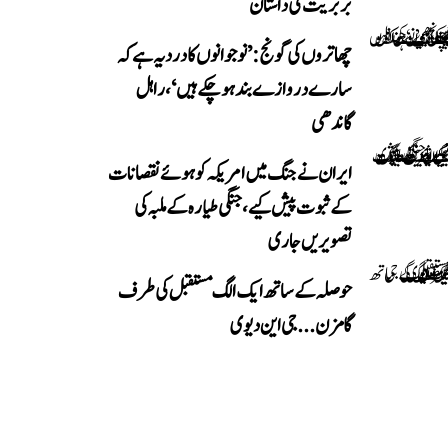
بربریت کی داستان
چھاتروں کی گونج: ’نوجوانوں کا درد یہ ہے کہ
سارے دروازے بند ہو چکے ہیں‘، راہل
گاندھی
ایران نے جنگ میں امریکہ کو ہوئے نقصانات
کے ثبوت پیش کیے، جنگی طیارہ کے ملبہ کی
تصویریں جاری
حوصلہ کے ساتھ ایک الگ مستقبل کی طرف
گامزن... جی این دیوی