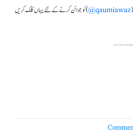
(
qaumiawaz@
) کو جوائن کرنے کے لئے یہاں کلک کریں
ADVERTISEM
Comment