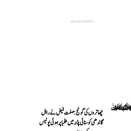
ADVERTISEMENT
چھاتروں کی گونج: صفت فیض نے راہل
گاندھی کو سنائی پٹنہ میں طلبا پر ہوئی پولیس