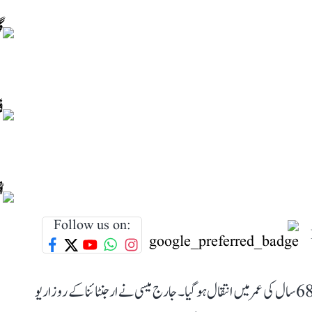
Follow us on:
ارجنٹائنا کے معروف فٹبالر لیونل میسی کے والد جارج میسی کا 68 سال کی عمر میں انتقال ہو گیا۔ جارج میسی نے ارجنٹائنا کے روزاریو