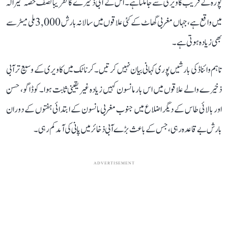
پورہ کے قریب کاویری سے جا ملتا ہے۔ اس کے آبی ذخیرے کا تقریباً نصف حصہ کیرالہ
میں واقع ہے، جہاں مغربی گھاٹ کے کئی علاقوں میں سالانہ بارش 3,000 ملی میٹر سے
بھی زیادہ ہوتی ہے۔
تاہم وائناڈ کی بارشیں پوری کہانی بیان نہیں کرتیں۔ کرناٹک میں کاویری کے وسیع تر آبی
ذخیرے والے علاقوں میں اس بار مانسون کہیں زیادہ غیر یقینی ثابت ہوا۔ کوڈاگو، حسن
اور بالائی طاس کے دیگر اضلاع میں جنوب مغربی مانسون کے ابتدائی ہفتوں کے دوران
بارش بے قاعدہ رہی، جس کے باعث بڑے آبی ذخائر میں پانی کی آمد کم رہی۔
ADVERTISEMENT