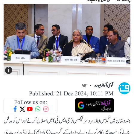
i
قومی آواز بیورو
Published: 21 Dec 2024, 10:11 PM
Follow us on:
ہندوستان میں گُڈس اینڈ سروسز ٹیکس (جی ایس ٹی) میں اصلاح کرنے اور اس کو مدلل
بنانے کی سمت میں کام کرنے والے وزراء کے گروپ (جی او ایم ) نے اپنی رپورٹ جی