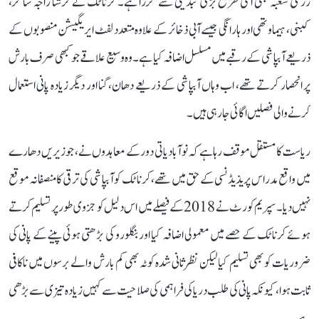
زرعی شعبہ بھی اسی طرح بڑی تبدیلی سے گزرا ہے۔ کرناٹک نے کرشنا راجہ ساگر،
کبنی، ہیماوتھی اور ہارانگی جیسے آبی ذخائر کے علاوہ متعدد لفٹ ایریگیشن منصوبوں کے
ذریعے آبپاشی کے رقبے میں مسلسل اضافہ کیا ہے۔ وہ وسیع علاقے جو کبھی صرف بارش
پر انحصار کرتے تھے، اب وہاں آبپاشی کے ذریعے دھان، گنا اور دیگر زیادہ پانی استعمال
کرنے والی فصلیں اگائی جا رہی ہیں۔
ریاست کا مستقل موقف رہا ہے کہ نوآبادیاتی دور کے معاہدوں نے، جو زیریں دھارے
میں واقع مدراس پریذیڈنسی کے حق میں تھے، کرناٹک کو آبپاشی کی ترقی کا منصفانہ موقع
نہیں دیا۔ سپریم کورٹ نے 2018 کے فیصلے میں اس دلیل کو جزوی طور پر تسلیم کرتے
ہوئے کرناٹک کے حصے میں معمولی اضافہ کیا اور بنگلورو کی بڑھتی ہوئی پینے کے پانی کی
ضروریات کو بھی تسلیم کیا لیکن نظرثانی شدہ کوٹہ بھی کم بارش والے برسوں میں ناکافی
ثابت ہوا، کیونکہ پانی کی طلب دریا کی فراہمی کی صلاحیت سے کہیں زیادہ تیزی سے بڑھی
ہے۔