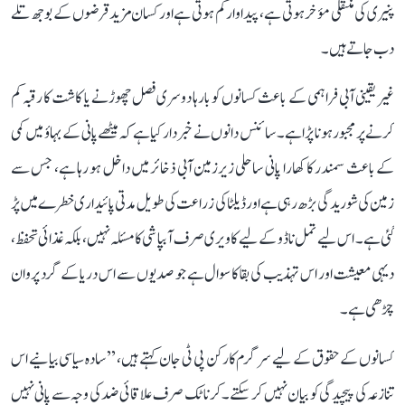
پنیری کی منتقلی مؤخر ہوتی ہے، پیداوار کم ہوتی ہے اور کسان مزید قرضوں کے بوجھ تلے
دب جاتے ہیں۔
غیر یقینی آبی فراہمی کے باعث کسانوں کو بارہا دوسری فصل چھوڑنے یا کاشت کا رقبہ کم
کرنے پر مجبور ہونا پڑا ہے۔ سائنس دانوں نے خبردار کیا ہے کہ میٹھے پانی کے بہاؤ میں کمی
کے باعث سمندر کا کھارا پانی ساحلی زیرزمین آبی ذخائر میں داخل ہو رہا ہے، جس سے
زمین کی شوریدگی بڑھ رہی ہے اور ڈیلٹا کی زراعت کی طویل مدتی پائیداری خطرے میں پڑ
گئی ہے۔ اس لیے تمل ناڈو کے لیے کاویری صرف آبپاشی کا مسئلہ نہیں، بلکہ غذائی تحفظ،
دیہی معیشت اور اس تہذیب کی بقا کا سوال ہے جو صدیوں سے اس دریا کے گرد پروان
چڑھی ہے۔
کسانوں کے حقوق کے لیے سرگرم کارکن پی ٹی جان کہتے ہیں، ’’سادہ سیاسی بیانیے اس
تنازعہ کی پیچیدگی کو بیان نہیں کر سکتے۔ کرناٹک صرف علاقائی ضد کی وجہ سے پانی نہیں