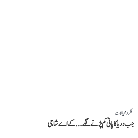
فکر و خیالات
جب دریا کا پانی کم پڑنے لگے...کے اے شاجی