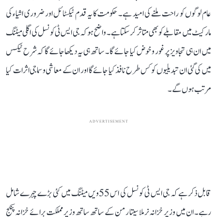
عام لوگوں کو راحت ملنے کی امید ہے۔ حکومت کا یہ قدم ٹیکسٹائل اور ضروری اشیاء کی
مارکیٹ میں مقابلے کو بھی متاثر کر سکتا ہے۔ واضح ہو کہ جی ایس ٹی کونسل کی اگلی میٹنگ
میں ان ہی تجاویز پر غور و خوض کیا جائے گا۔ ساتھ ہی یہ دیکھا جائے گا کہ شرح ٹیکس
میں کی گئی ان تبدیلیوں کو کس طرح نافذ کیا جائے گا اور ان کے معاشی و سماجی اثرات کیا
مرتب ہوں گے۔
ADVERTISEMENT
قابل ذکر ہے کہ جی ایس ٹی کونسل کی اس 55ویں میٹنگ میں کئی بڑے چہرے شامل
رہے۔ ان میں وزیر خزانہ نرملا سیتا رمن کے ساتھ ساتھ وزیر مملکت برائے خزانہ پنکج