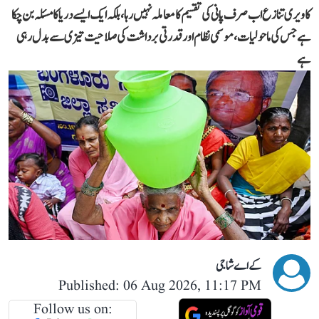
کاویری تنازع اب صرف پانی کی تقسیم کا معاملہ نہیں رہا، بلکہ ایک ایسے دریا کا مسئلہ بن چکا
ہے جس کی ماحولیات، موسمی نظام اور قدرتی برداشت کی صلاحیت تیزی سے بدل رہی
ہے
کے اے شاجی
Published: 06 Aug 2026, 11:17 PM
Follow us on: