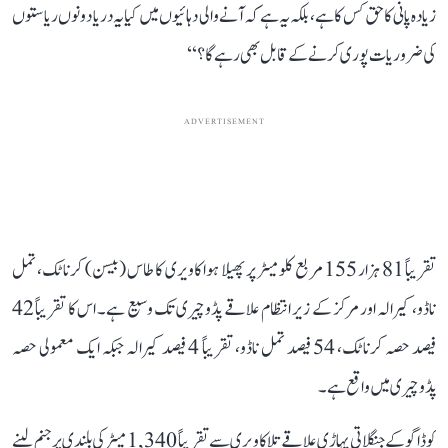
زیادہ پانی کا حق کس کا ہے، بلکہ یہ ہے کہ آنے والی دہائیوں میں کیا یہ دریا دونوں ریاستوں
کی ضروریات پوری کرنے کے قابل بھی رہے گا؟‘‘
ADVERTISEMENT
تقریباً 81 ہزار 155 مربع کلومیٹر پر پھیلا ہوا کاویری کا طاس (بیسن) کرناٹک، تمل
ناڈو، کیرالہ اور مرکز کے زیر انتظام علاقے پڈوچیری تک وسیع ہے۔ اس کا تقریباً 42
فیصد حصہ کرناٹک، 54 فیصد تمل ناڈو، تقریباً 4 فیصد کیرالہ جبکہ ایک معمولی حصہ
پڈوچیری میں واقع ہے۔
کوڈاگو کے جنگلاتی پہاڑی علاقے تلاکاویری سے تقریباً 1,340 میٹر کی بلندی پر جنم لینے