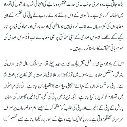
بڑھ جاتی ہے۔ دوسری جانب عالمی حدت مختصر دورانیے کی انتہائی شدید بارشوں کی تعداد
میں اضافہ کر رہی ہے۔ مانسون کے اس بدلتے ہوئے رویے نے پانی کی تقسیم کے ان
معاہدوں کی کمزوریاں بے نقاب کر دی ہیں جو ماضی کی اوسط بارش اور بہاؤ کی بنیاد پر تیار
کیے گئے تھے۔ بیسویں صدی کے آبی حقائق پر مبنی معاہدے اب اکیسویں صدی کی
موسمیاتی حقیقت کا سامنا کر رہے ہیں۔
اس کے باوجود سیاسی ردعمل تقریباً ویسا ہی ہے جیسا پہلے تھا۔ ہر خشک سال شاہراہوں کی
بندش، مشتعل مظاہرے، بسوں میں توڑ پھوڑ اور علاقائی شناخت پر مبنی تقاریر کا باعث بنتا
ہے۔ پانی سائنسی تعاون کے بجائے انتخابی سیاست کا ہتھیار بن جاتا ہے۔ ٹی وی مباحثوں
میں تصادم کو نمایاں کیا جاتا ہے، جبکہ زیرزمین پانی کی کمی، آبی ذخیرہ گاہوں کی بحالی،
بارش کے پانی کے ذخیرے اور پانی کی طلب کو منظم کرنے جیسے اہم موضوعات پر صرف
سرسری گفتگو ہوتی ہے۔ دریا کو ایک ایسے وسیلے کے طور پر دیکھا جاتا ہے جسے تقسیم کرنا