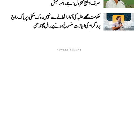
صرف ڈیمیج کنٹرول: جے رام رمیش
حکومت مجھے طلبہ کی آواز اٹھانے سے نہیں روک سکتی، پریاگ راج
پروگرام کی اجازت منسوخ ہونے پر راہل گاندھی
ADVERTISEMENT