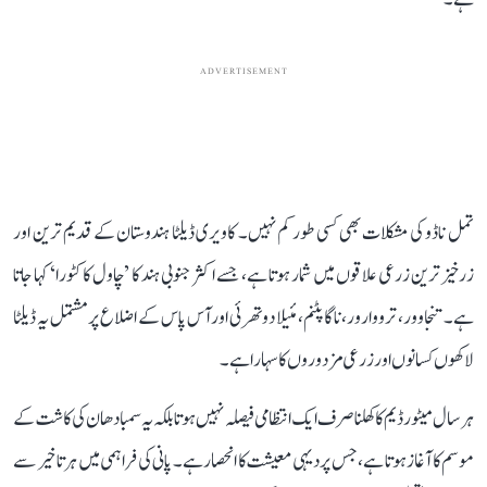
ADVERTISEMENT
تمل ناڈو کی مشکلات بھی کسی طور کم نہیں۔ کاویری ڈیلٹا ہندوستان کے قدیم ترین اور
زرخیز ترین زرعی علاقوں میں شمار ہوتا ہے، جسے اکثر جنوبی ہند کا ’چاول کا کٹورا‘ کہا جاتا
ہے۔ تنجاوور، ترووارور، ناگاپٹنم، مئیلا دوتھرئی اور آس پاس کے اضلاع پر مشتمل یہ ڈیلٹا
لاکھوں کسانوں اور زرعی مزدوروں کا سہارا ہے۔
ہر سال میٹور ڈیم کا کھلنا صرف ایک انتظامی فیصلہ نہیں ہوتا بلکہ یہ سمبا دھان کی کاشت کے
موسم کا آغاز ہوتا ہے، جس پر دیہی معیشت کا انحصار ہے۔ پانی کی فراہمی میں ہر تاخیر سے