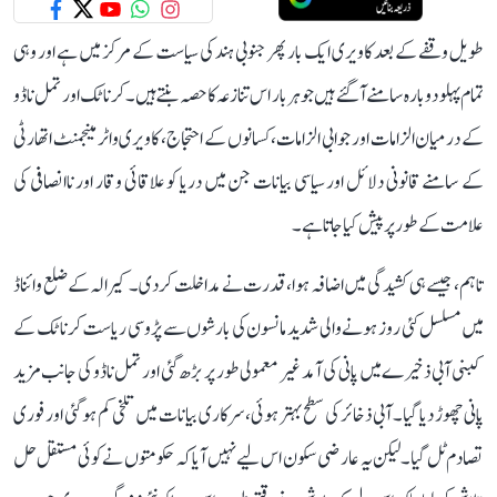
طویل وقفے کے بعد کاویری ایک بار پھر جنوبی ہند کی سیاست کے مرکز میں ہے اور وہی
تمام پہلو دوبارہ سامنے آ گئے ہیں جو ہر بار اس تنازعہ کا حصہ بنتے ہیں۔ کرناٹک اور تمل ناڈو
کے درمیان الزامات اور جوابی الزامات، کسانوں کے احتجاج، کاویری واٹر مینجمنٹ اتھارٹی
کے سامنے قانونی دلائل اور سیاسی بیانات جن میں دریا کو علاقائی وقار اور ناانصافی کی
علامت کے طور پر پیش کیا جاتا ہے۔
تاہم، جیسے ہی کشیدگی میں اضافہ ہوا، قدرت نے مداخلت کر دی۔ کیرالہ کے ضلع وائناڈ
میں مسلسل کئی روز ہونے والی شدید مانسون کی بارشوں سے پڑوسی ریاست کرناٹک کے
کبنی آبی ذخیرے میں پانی کی آمد غیر معمولی طور پر بڑھ گئی اور تمل ناڈو کی جانب مزید
پانی چھوڑ دیا گیا۔ آبی ذخائر کی سطح بہتر ہوئی، سرکاری بیانات میں تلخی کم ہو گئی اور فوری
تصادم ٹل گیا۔ لیکن یہ عارضی سکون اس لیے نہیں آیا کہ حکومتوں نے کوئی مستقل حل