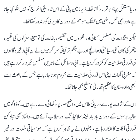
دریا مستقل بہاؤ برقرار رکھتا تھا۔ زیرزمین پانی کے اس تدریجی اخراج کو بیس فلو کہا جاتا
ہے، اور یہی عمل ماضی میں خشک موسم کے دوران کاویری کو زندہ رکھتا تھا۔
لیکن جنگلات کی مسلسل کٹائی اور ٹکڑوں میں تقسیم، باغات کی توسیع، سڑکوں کی تعمیر،
پتھر کی کان کنی، سیاحتی ڈھانچے اور بے ہنگم ترقیاتی سرگرمیوں نے ان آبی ذخیرہ گاہوں
کی قدرتی صلاحیت کو کمزور کر دیا ہے۔ آبی وسائل کے ماہرین مسلسل خبردار کر رہے ہیں
کہ مغربی گھاٹ اپنی اس قدرتی صلاحیت سے محروم ہوتا جا رہا ہے جس کے باعث اسے
کبھی ہندوستان کا عظیم قدرتی ’اسفنج‘ کہا جاتا تھا۔
اس کے اثرات پورے دریائی طاس میں واضح طور پر دکھائی دے رہے ہیں۔ کوڈاگو میں
حالیہ برسوں کے دوران بار بار لینڈ سلائیڈنگ اور سیلاب آئے ہیں۔ وائناڈ بھی تباہ کن
قدرتی آفات کا شکار رہا ہے، جنہوں نے یہ ظاہر کر دیا ہے کہ موسمیاتی شدت اور غیر