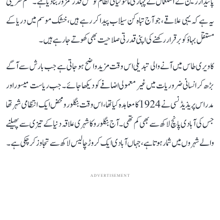
پائیدار زمین کے استعمال نے پہاڑی ماحولیاتی نظام کو کس قدر کمزور بنا دیا ہے۔ ستم ظریفی
یہ ہے کہ یہی علاقے، جو آج تباہ کن سیلاب پیدا کر رہے ہیں، خشک موسم میں دریا کے
مستقل بہاؤ کو برقرار رکھنے کی اپنی قدرتی صلاحیت بھی کھوتے جا رہے ہیں۔
کاویری طاس میں آنے والی تبدیلی اس وقت مزید واضح ہو جاتی ہے جب بارش سے آگے
بڑھ کر انسانی ضروریات میں غیر معمولی اضافے کو دیکھا جائے۔ جب ریاست میسور اور
مدراس پریذیڈنسی نے 1924 کا معاہدہ کیا تھا، اس وقت بنگلورو محض ایک انتظامی شہر تھا
جس کی آبادی پانچ لاکھ سے بھی کم تھی۔ آج بنگلورو کا شہری علاقہ دنیا کے تیزی سے پھیلنے
والے شہروں میں شمار ہوتا ہے، جہاں آبادی ایک کروڑ چالیس لاکھ سے تجاوز کر چکی ہے۔
ADVERTISEMENT