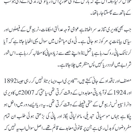
تلاش کر لیا، بلکہ اس لیے کہ بارش نے وقتی طور پر اس دریا کو نئی زندگی دے دی جو سب
کے ہاتھ سے پھسلتا جا رہا تھا۔
جب بھی کاویری تنازعہ سر اٹھاتا ہے عوامی توجہ عدالتی احکامات، ٹریبونل کے فیصلوں اور
سیاسی بیانات پر مرکوز ہو جاتی ہے۔ ٹی وی مباحثوں میں سوال یہی اٹھایا جاتا ہے کہ آیا
کرناٹک پانی روک رہا ہے یا تمل ناڈو اپنے حصے سے زیادہ پانی کا مطالبہ کر رہا ہے۔ اس شور
شرابے میں خود دریا کہیں پس منظر میں چلا جاتا ہے۔
مصنف اور ناقد او کے جانی کہتے ہیں، ’’کاویری اب ویسا برتاؤ نہیں کر رہی جیسا 1892
اور 1924 کے نوآبادیاتی معاہدوں کے وقت کرتی تھی، یا حتیٰ کہ 2007 میں کاویری
واٹر ڈسپیوٹس ٹریبونل کے حتمی فیصلے کے وقت کرتی تھی۔ یہ دریا ایسے دور میں داخل ہو
چکا ہے جہاں موسمیاتی تبدیلی، ماحولیاتی بگاڑ اور پانی کی بڑھتی ہوئی طلب ان تمام
مفروضوں کو بدل رہی ہے جن پر قانونی معاہدے قائم تھے۔ اصل سوال اب یہ نہیں کہ