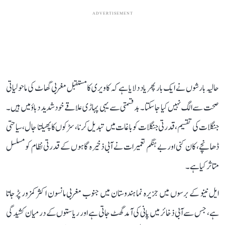
ADVERTISEMENT
حالیہ بارشوں نے ایک بار پھر یاد دلایا ہے کہ کاویری کا مستقبل مغربی گھاٹ کی ماحولیاتی
صحت سے الگ نہیں کیا جا سکتا۔ بدقسمتی سے یہی پہاڑی علاقے خود شدید دباؤ میں ہیں۔
جنگلات کی تقسیم، قدرتی جنگلات کو باغات میں تبدیل کرنا، سڑکوں کا پھیلتا جال، سیاحتی
ڈھانچے، کان کنی اور بے ہنگم تعمیرات نے آبی ذخیرہ گاہوں کے قدرتی نظام کو مسلسل
متاثر کیا ہے۔
ایل نینو کے برسوں میں جزیرہ نما ہندوستان میں جنوب مغربی مانسون اکثر کمزور پڑ جاتا
ہے، جس سے آبی ذخائر میں پانی کی آمد گھٹ جاتی ہے اور ریاستوں کے درمیان کشیدگی