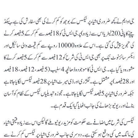
جی او ایم نے کچھ ضروری اشیاء پر ٹیکس کے بوجھ کو کم کرنے کی بھی سفارش کی ہے۔ پیکڈ
پینے کا پانی (20 لیٹر یا اس سے زیادہ) پر جی ایس ٹی کو 18 فیصد سے کم کر کے 5 فیصد کرنے
کی تجویز پیش کی گئی ہے۔ اس کے علاوہ 10000 روپے سے کم قیمت والی سائیکل اور
ایکسرسائز نوٹ بُک پر بھی جی ایس ٹی کی شرح کو 12 فیصد سے کم کر کے 5 فیصد کرنے کا
مشورہ دیا گیا ہے۔ جی ایس ٹی کا موجودہ ڈھانچہ 4 سلیب (5 فیصد، 12 فیصد، 18 فیصد
اور 28 فیصد) پر مشتمل ہے۔ لگژری اور ڈی میرٹ اشیاء پر 28 فیصد ٹیکس لگایا جاتا ہے
جبکہ ضروری اشیاء پر 5 فیصد ٹیکس لگایا جاتا ہے۔ مجوزہ تبدیلیاں ٹیکس کے نظام کو آسان
بنانے اور ریونیو بڑھانے کی جانب اٹھایا گیا ایک قدم ہے۔
ٹیکس کی شرح میں اضافے سے حکومت کو مزید ریونیو ملے گا لیکن اس سے زیادہ قیمتی اشیاء
کی مانگ میں کمی واقع ہو سکتی ہے۔ دوسری جانب ضروری اشیاء پر ٹیکس کم کرنے سے