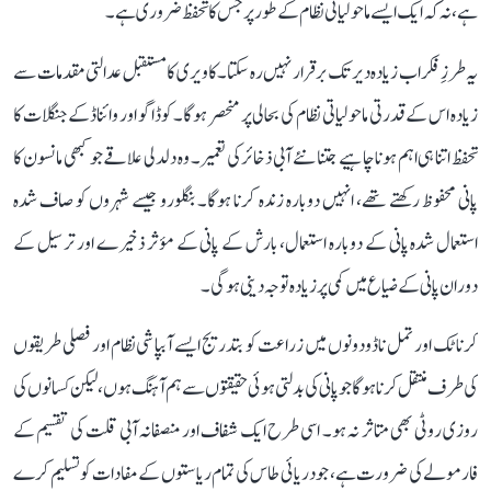
ہے، نہ کہ ایک ایسے ماحولیاتی نظام کے طور پر جس کا تحفظ ضروری ہے۔
یہ طرزِ فکر اب زیادہ دیر تک برقرار نہیں رہ سکتا۔ کاویری کا مستقبل عدالتی مقدمات سے
زیادہ اس کے قدرتی ماحولیاتی نظام کی بحالی پر منحصر ہوگا۔ کوڈاگو اور وائناڈ کے جنگلات کا
تحفظ اتنا ہی اہم ہونا چاہیے جتنا نئے آبی ذخائر کی تعمیر۔ وہ دلدلی علاقے جو کبھی مانسون کا
پانی محفوظ رکھتے تھے، انہیں دوبارہ زندہ کرنا ہوگا۔ بنگلورو جیسے شہروں کو صاف شدہ
استعمال شدہ پانی کے دوبارہ استعمال، بارش کے پانی کے مؤثر ذخیرے اور ترسیل کے
دوران پانی کے ضیاع میں کمی پر زیادہ توجہ دینی ہوگی۔
کرناٹک اور تمل ناڈو دونوں میں زراعت کو بتدریج ایسے آبپاشی نظام اور فصلی طریقوں
کی طرف منتقل کرنا ہوگا جو پانی کی بدلتی ہوئی حقیقتوں سے ہم آہنگ ہوں، لیکن کسانوں کی
روزی روٹی بھی متاثر نہ ہو۔ اسی طرح ایک شفاف اور منصفانہ آبی قلت کی تقسیم کے
فارمولے کی ضرورت ہے، جو دریائی طاس کی تمام ریاستوں کے مفادات کو تسلیم کرے