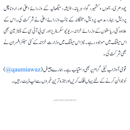
چودھری، جموں و کشمیر، گوا، ہریانہ، اڈیشہ، میگھالیہ کے وزرائے اعلیٰ اور اروناچل
پردیش، بہار، مدھیہ پردیش، تلنگانہ کے نائب وزرائے اعلیٰ نے شرکت کی۔ اس کے
علاوہ کئی ریاستوں کے وزرائے خزانہ، ریونیو سکریٹریز اور سی بی آئی سی کے چیئرمین بھی
اس میٹنگ میں موجود رہے۔ نیز اس میٹنگ میں وزارت خزانہ کے کئی سینئر افسران نے
بھی شرکت کی۔
قومی آواز اب ٹیلی گرام پر بھی دستیاب ہے۔ ہمارے چینل (
qaumiawaz@
)
کو جوائن کرنے کے لئے یہاں کلک کریں اور تازہ ترین خبروں سے اپ ڈیٹ رہیں۔
ADVERTISEMENT