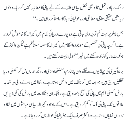
روک رہا اور تمل ناڈو بھی محض سیاسی فائدے کے لیے پانی کا مطالبہ نہیں کر رہا۔ دونوں
ریاستیں حقیقی سماجی، معاشی اور ماحولیاتی دباؤ کا سامنا کر رہی ہیں۔‘‘
جس پہلو پر بہت کم توجہ دی جاتی ہے وہ پورے دریائی نظام میں کیرالہ کا خاموش کردار
ہے۔ اگرچہ پانی کی تقسیم کے موجودہ انتظام میں کیرالہ کا حصہ نسبتاً کم ہے لیکن وائناڈ کے
جنگلات دریا کو زندہ رکھنے میں غیر معمولی اہمیت رکھتے ہیں۔
برہماگیری کی پہاڑیوں سے نکلنے والی پانامارم، مننتھاواڑی اور دیگر ندیاں مل کر کبنی دریا
تشکیل دیتی ہیں، جو بعد میں کرناٹک میں داخل ہوتا ہے۔ وائناڈ میں ہونے والی ہر شدید
بارش کبنی ڈیم میں پانی کی سطح بڑھا دیتی ہے، جبکہ ان جنگلات میں بارش کی کمی زیریں
علاقوں تک پانی کی آمد کو کم کر دیتی ہے۔ اس کے باوجود کیرالہ سیاسی مباحثوں میں شاذ و
نادر ہی نمایاں ہوتا ہے اور اکثر صرف ایک جغرافیائی حوالہ بن کر رہ جاتا ہے۔