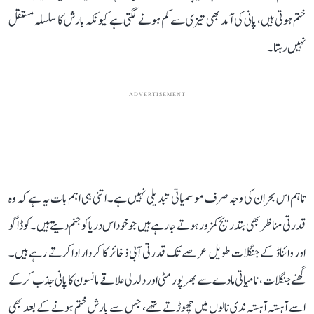
ختم ہوتی ہیں، پانی کی آمد بھی تیزی سے کم ہونے لگتی ہے کیونکہ بارش کا سلسلہ مستقل
نہیں رہتا۔
ADVERTISEMENT
تاہم اس بحران کی وجہ صرف موسمیاتی تبدیلی نہیں ہے۔ اتنی ہی اہم بات یہ ہے کہ وہ
قدرتی مناظر بھی بتدریج کمزور ہوتے جا رہے ہیں جو خود اس دریا کو جنم دیتے ہیں۔ کوڈاگو
اور وائناڈ کے جنگلات طویل عرصے تک قدرتی آبی ذخائر کا کردار ادا کرتے رہے ہیں۔
گھنے جنگلات، نامیاتی مادے سے بھرپور مٹی اور دلدلی علاقے مانسون کا پانی جذب کر کے
اسے آہستہ آہستہ ندی نالوں میں چھوڑتے تھے، جس سے بارش ختم ہونے کے بعد بھی