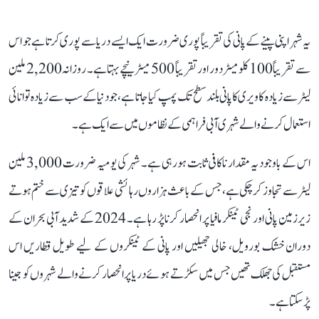
یہ شہر اپنی پینے کے پانی کی تقریباً پوری ضرورت ایک ایسے دریا سے پوری کرتا ہے جو اس
سے تقریباً 100 کلومیٹر دور اور تقریباً 500 میٹر نیچے بہتا ہے۔ روزانہ 2,200 ملین
لیٹر سے زیادہ کاویری کا پانی بلند سطح تک پمپ کیا جاتا ہے، جو دنیا کے سب سے زیادہ توانائی
استعمال کرنے والے شہری آبی فراہمی کے نظاموں میں سے ایک ہے۔
اس کے باوجود یہ مقدار ناکافی ثابت ہو رہی ہے۔ شہر کی یومیہ ضرورت 3,000 ملین
لیٹر سے تجاوز کر چکی ہے، جس کے باعث ہزاروں رہائشی علاقوں کو تیزی سے ختم ہوتے
زیرزمین پانی اور نجی ٹینکر مافیا پر انحصار کرنا پڑ رہا ہے۔ 2024 کے شدید آبی بحران کے
دوران خشک بورویل، خالی جھیلیں اور پانی کے ٹینکروں کے لیے طویل قطاریں اس
مستقبل کی جھلک تھیں جس میں سکڑتے ہوئے دریا پر انحصار کرنے والے شہروں کو جینا
پڑ سکتا ہے۔