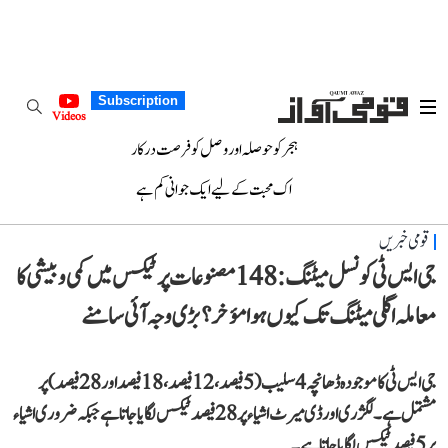
Subscription
Videos
ہجر کو حوصلہ اور وصل کو فرصت درکار
اک محبت کے لیے ایک جوانی کم ہے
قومی خبریں
جی ایس ٹی کونسل میٹنگ: 148 مصنوعات پر ٹیکس میں کمی و بیشی کا
معاملہ اگلی میٹنگ تک کیوں ہوا مؤخر؟ بڑی وجہ آئی سامنے
جی ایس ٹی کا موجودہ ڈھانچہ 4 سلیب (5 فیصد، 12 فیصد، 18 فیصد اور 28 فیصد) پر
مشتمل ہے۔ لگژری اور ڈی میرٹ اشیاء پر 28 فیصد ٹیکس لگایا جاتا ہے جبکہ ضروری اشیاء
پر 5 فیصد ٹیکس لگایا جاتا ہے۔