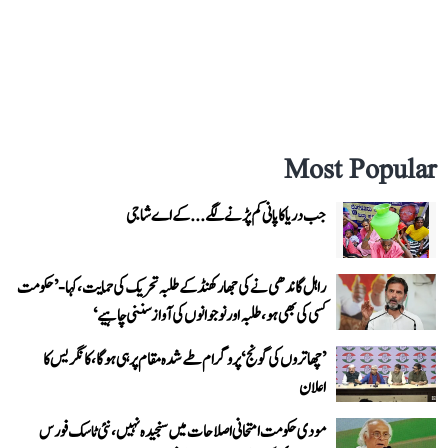
Most Popular
جب دریا کا پانی کم پڑنے لگے...کے اے شاجی
راہل گاندھی نے کی جھارکھنڈ کے طلبہ تحریک کی حمایت، کہا- ’حکومت
کسی کی بھی ہو، طلبہ اور نوجوانوں کی آواز سننی چاہیے‘
’چھاتروں کی گونج‘ پروگرام طے شدہ مقام پر ہی ہوگا، کانگریس کا
اعلان
مودی حکومت امتحانی اصلاحات میں سنجیدہ نہیں، نئی ٹاسک فورس