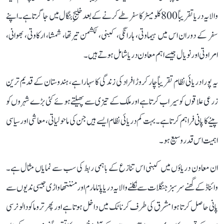
والا یہ دریا تقریباً 800 کلومیٹر کا سفر طے کرنے کے بعد خلیجِ بنگال میں جا گرتا ہے۔ اپنے
سفر کے دوران اس میں ہیماوتی، ہارانگی، کبنی، لکشمن تیرتھا، شمشا، ارکاوتی، بھوانی،
امراوتی اور نویال جیسے اہم معاون دریا شامل ہوتے ہیں۔
یہ پورا دریائی نظام تقریباً چار کروڑ افراد کی زندگی کا سہارا ہے، ہندوستان کے قدیم ترین
زرعی علاقوں کو سیراب کرتا ہے اور ملک کے تیزی سے پھیلتے ہوئے کئی بڑے شہروں کو
پینے کا پانی فراہم کرتا ہے۔ بہت کم دریائی نظام ایسے ہیں جن کی ماحولیاتی، معاشی اور سیاسی
اہمیت اس قدر وسیع ہو۔
ان معاون دریاؤں میں کبنی اس تنازع کے باہمی ربط کی سب سے نمایاں مثال ہے۔
وائناڈ کے گھنے سرسبز جنگلات سے نکلنے والا یہ دریا پانامارم اور مننتھاواڑی جیسی ندیوں سے
پانی حاصل کرتا ہوا مشرق کی طرف کرناٹک میں داخل ہوتا ہے اور پھر تروماکودالو نرسی