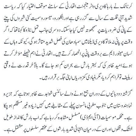
کرناٹک نے بارہا کاویری واٹر مینجمنٹ اتھارٹی کے سامنے موقف اختیار کیا کہ ریاست
شدید آبی قلت کے سال سے گزر رہی ہے اور بنگلورو، میسورو سمیت کئی شہروں کی پینے
کے پانی کی ضروریات پر سمجھوتہ نہیں کیا جا سکتا۔ دوسری جانب تمل ناڈو کا کہنا تھا کہ اگر
وقت پر پانی نہ ملا تو کاویری ڈیلٹا میں سمبا دھان کی فصل شدید متاثر ہوگی، کیونکہ وہاں کے
کسان میٹور ڈیم سے بروقت پانی پر انحصار کرتے ہیں۔ اتھارٹی نے اہم فیصلے مؤخر کرتے
ہوئے امید ظاہر کی کہ بہتر بارش سے بحران کم ہو جائے گا۔ بالآخر قدرت نے وقتی
ریلیف تو فراہم کر دیا، مگر بنیادی کمزوریاں اپنی جگہ برقرار رہیں۔
گزشتہ دو دہائیوں کے دوران جمع ہونے والے سائنسی شواہد سے ظاہر ہوتا ہے کہ جزیرہ
نما ہندوستان میں جنوب مغربی مانسون پہلے کے مقابلے میں کہیں زیادہ غیر مستحکم ہو چکا
ہے۔ محکمہ موسمیات (آئی ایم ڈی) مسلسل مشاہدہ کر رہا ہے کہ اب بارش کا انداز طویل
خشک وقفوں اور ان کے درمیان انتہائی شدید بارشوں کے مختصر سلسلوں پر مشتمل ہے۔