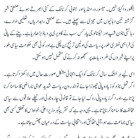
بنگلورو اکیلا نہیں۔ میسورو، منڈیا اور جنوبی کرناٹک کے کئی ابھرتے ہوئے صنعتی شہر
گزشتہ تین دہائیوں میں تیزی سے پھیلے ہیں۔ نئے صنعتی راہداریاں، تعلیمی ادارے،
رہائشی ٹاؤن شپ اور ٹیکنالوجی پارکس سب نے کاویری پر دباؤ بڑھا دیا ہے۔ پینے کے پانی
کی فراہمی فطری طور پر ریاست کی اولین ترجیح بن چکی ہے اور کوئی بھی حکومت سیاسی طور
پر اپنے شہروں کی ضروریات پر سمجھوتہ کرنے کی متحمل نہیں ہو سکتی۔
اسی لیے ہر خشک سال کرناٹک کو ایک انتہائی مشکل صورت حال میں لا کھڑا کرتا ہے۔
اگر تمل ناڈو کو زیادہ پانی چھوڑا جائے تو اندرونِ ریاست شدید عوامی ناراضی کا سامنا کرنا
پڑتا ہے، اور اگر زیادہ پانی روک لیا جائے تو قانونی چارہ جوئی اور نچلے علاقوں سے سیاسی
مخالفت کا سامنا کرنا پڑتا ہے۔ یہی وجہ ہے کہ تقریباً ہر وزیر اعلیٰ، خواہ اس کا تعلق کسی بھی
سیاسی جماعت سے ہو، آبی حقائق اور انتخابی سیاست کے درمیان پھنس جاتا ہے۔