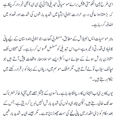
اسی طرح بین الحکومتی پینل برائے موسمیاتی تبدیلی (آئی پی سی سی) بھی خبردار کر چکا ہے
کہ بڑھتا ہوا عالمی درجہ حرارت جنوبی ایشیا میں شدید بارشوں کی شدت اور تعداد میں
اضافہ کر رہا ہے۔
ماہر موسمیات ایس ابھیلاش کے مطابق، ’’مغربی گھاٹ، جو جنوبی ہندوستان کے لیے پانی
کا بنیادی قدرتی ذخیرہ ہے، اب اس تبدیلی کو مسلسل محسوس کر رہا ہے۔ کئی مہینوں تک
متوازن بارش ہونے کے بجائے اب اکثر ایسے موسلادھار واقعات پیش آتے ہیں جو
اچانک سیلاب تو لے آتے ہیں، مگر خشک موسم میں دریاؤں کے بہاؤ کو برقرار رکھنے میں
ناکام رہتے ہیں۔‘‘
یوں کاویری اب انتہاؤں کا دریا بنتا جا رہا ہے۔ مانسون کے بیشتر حصے میں آبی ذخائر خطرناک
حد تک خالی رہتے ہیں، لیکن چند ہی دنوں کی شدید بارش انہیں لبریز کر دیتی ہے، جس کے
بعد حکام کو بڑی مقدار میں پانی نیچے کی سمت چھوڑنا پڑتا ہے۔ مگر جیسے ہی یہ شدید بارشیں