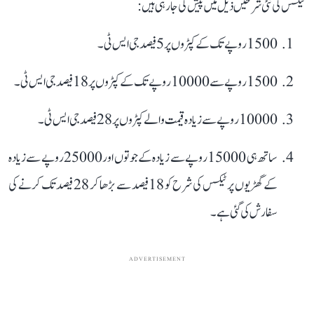
ٹیکس کی نئی شرحیں ذیل میں پیش کی جا رہی ہیں:
1500 روپے تک کے کپڑوں پر 5 فیصد جی ایس ٹی۔
1500 روپے سے 10000 روپے تک کے کپڑوں پر 18 فیصد جی ایس ٹی۔
10000 روپے سے زیادہ قیمت والے کپڑوں پر 28 فیصد جی ایس ٹی۔
ساتھ ہی 15000 روپے سے زیادہ کے جوتوں اور 25000 روپے سے زیادہ
کے گھڑیوں پر ٹیکس کی شرح کو 18 فیصد سے بڑھا کر 28 فیصد تک کرنے کی
سفارش کی گئی ہے۔
ADVERTISEMENT