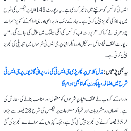
ایس ٹی کونسل کو سونپنے میں تاخیر کر دی ہے۔ یہ رپورٹ 148 اشیاء پر ٹیکس کی شرح
میں بدلاؤ کی تجویز پیش کرتی ہے۔ بہار کے نائب وزیر اعلیٰ اور جی او ایم کے کنویز سمراٹ
چودھری نے کہا کہ ’’رپورٹ اب کونسل کی اگلی میٹنگ میں پیش کی جائے گی۔‘‘ یہ
رپورٹ مختلف ٹیکسٹائل، سائیکل اور دیگر اشیاء پر جی ایس ٹی شرحوں میں تبدیلی کی تجویز
پیش کرتی ہے۔
یہ بھی پڑھیں :
مڈل کلاس پر پھر پڑی جی ایس ٹی کی مار، پرانی گاڑیوں پر جی ایس ٹی
شرح میں اضافہ، پاپکورن کھانا بھی ہوا مہنگا
وزراء کے گروپ نے مختلف اشیاء پر شرحوں کو معقول اور مناسب بنانے کی سفارش کی
ہے۔ نقصان دہ مشروبات اور تمباکو مصنوعات پر ٹیکس کی شرح 28 فیصد سے بڑھا
کر 35 فیصد کرنے کی تجویز پیش کی گئی ہے، جبکہ کپڑوں کے حوالے سے تجویز کی گئی