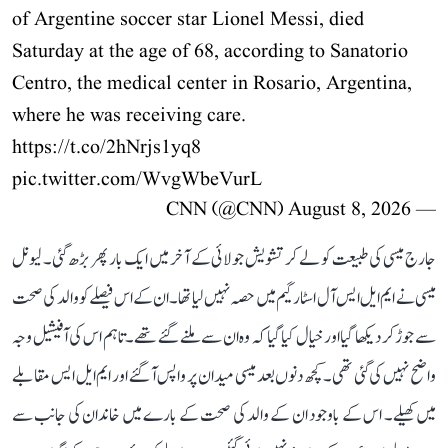
of Argentine soccer star Lionel Messi, died
Saturday at the age of 68, according to Sanatorio
Centro, the medical center in Rosario, Argentina,
where he was receiving care.
https://t.co/2hNrjs1yq8
pic.twitter.com/WvgWbeVurL
August 8, 2026
— CNN (@CNN)
جارج میسی کی طبیعت کو لے کر تشویش جولائی کے آخر میں ایک بار پھر بڑھ گئی۔ لیونل
میسی نے ایم ایل ایس آل اسٹار گیم میں حصہ نہیں لیا تھا۔ ان کے اس فیصلے کو والد کی صحت
سے جوڑ کر دیکھا گیا اور خیال کیا گیا کہ وہ ان سے ملنے گئے تھے۔ تاہم اس کی آفیشیل وجہ
واضح نہیں کی گئی تھی۔ کچھ دنوں بعد میسی میدان پر واپس آ گئے اور ایم ایل ایس مقابلے
میں کھیلے۔ اس کے باوجود ان کے والد کی صحت کے بارے میں خاندان کی جانب سے