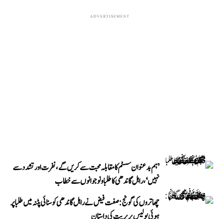
ADVERTISEMENT
’ہم بدعنوان سسٹم کا مقابلہ محبت سے کریں گے، نفرت اور تشدد سے
نہیں‘، راہل گاندھی کا طلبا و نوجوانوں سے خطاب
چھاتروں کی گونج: صفت فیض نے راہل گاندھی کو سنائی پٹنہ میں طلبا پر
ہوئی پولیس بربریت کی داستان