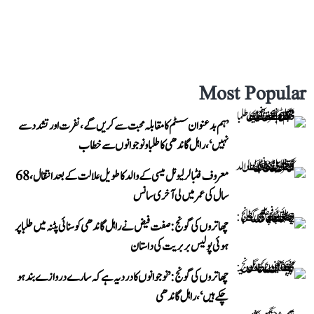
Most Popular
’ہم بدعنوان سسٹم کا مقابلہ محبت سے کریں گے، نفرت اور تشدد سے
نہیں‘، راہل گاندھی کا طلبا و نوجوانوں سے خطاب
معروف فٹبالر لیونل میسی کے والد کا طویل علالت کے بعد انتقال، 68
سال کی عمر میں لی آخری سانس
چھاتروں کی گونج: صفت فیض نے راہل گاندھی کو سنائی پٹنہ میں طلبا پر
ہوئی پولیس بربریت کی داستان
چھاتروں کی گونج: ’نوجوانوں کا درد یہ ہے کہ سارے دروازے بند ہو
چکے ہیں‘، راہل گاندھی