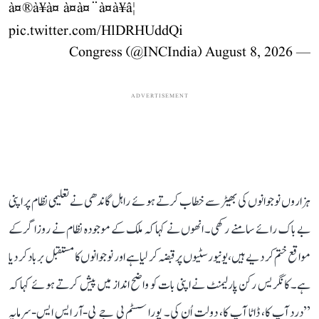
à¤®à¥à¤ à¤à¤¨à¤à¥â¦
pic.twitter.com/HlDRHUddQi
August 8, 2026
— Congress (@INCIndia)
ADVERTISEMENT
ہزاروں نوجوانوں کی بھیڑ سے خطاب کرتے ہوئے راہل گاندھی نے تعلیمی نظام پر اپنی
بے باک رائے سامنے رکھی۔ انھوں نے کہا کہ ملک کے موجودہ نظام نے روزاگر کے
مواقع ختم کر دیے ہیں، یونیورسٹیوں پر قبضہ کر لیا ہے اور نوجوانوں کا مستقبل برباد کر دیا
ہے۔ کانگریس رکن پارلیمنٹ نے اپنی بات کو واضح انداز میں پیش کرتے ہوئے کہا کہ
’’درد آپ کا، ڈاٹا آپ کا، دولت اُن کی۔ پورا سسٹم بی جے پی-آر ایس ایس-سرمایہ