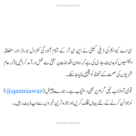
ADVERTISEMENT
سی اے کیو ایم کی ذیلی کمیٹی نے این سی آر کے تمام آلودگی کنٹرول بورڈز اور متعلقہ
ایجنسیوں کو ہدایت جاری کی ہے کہ وہ ان اقدامات پر سختی سے عمل درآمد کرائیں تاکہ عام
شہریوں کی صحت کے تحفظ کو یقینی بنایا جا سکے۔
قومی آواز اب ٹیلی گرام پر بھی دستیاب ہے۔ ہمارے چینل (
qaumiawaz@
)
کو جوائن کرنے کے لئے یہاں کلک کریں اور تازہ ترین خبروں سے اپ ڈیٹ رہیں۔
ADVERTISEMENT