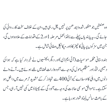
وہ صنعتیں جو منظور شدہ ایندھن پر نہیں چل رہی ہیں، ان کے خلاف سخت کارروائی کی
جائے گی۔ یہ پابندیاں پہلے سے نافذ العمل مرحلہ 1 اور 2 کے اقدامات کے علاوہ ہوں گی،
جن میں سڑکوں پر پانی کا چھڑکاؤ اور میکانیکل صفائی شامل ہے۔
ہندوستانی محکمہ موسمیات (آئی ایم ڈی) اور دیگر ایجنسیوں نے خبردار کیا ہے کہ ہوا کی
دھیمی رفتار اور مستحکم ماحول کی وجہ سے آلودہ ذرات فضا میں جمے ہوئے ہیں۔آنے والے
دنوں میں دہلی کا اوسط اے کیو آئی 400 سے تجاوز کر کے 'شدید'زمرے میں داخل ہو
سکتا ہے۔ ناموافق موسمی حالات کی وجہ سے آلودگی کے پھیلاؤ میں کمی نہیں آ رہی، جس
کے باعث سانس لینا دشوار ہو رہا ہے۔