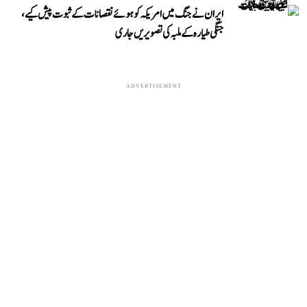
ایران نے جنگ میں امریکہ کو ہوئے نقصانات کے ثبوت پیش کیے،
جنگی طیارہ کے ملبہ کی تصویریں جاری
ADVERTISEMENT