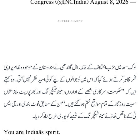
August 8, 2026
— Congress (@INCIndia)
ADVERTISEMENT
لوک سبھا میں حزب اختلاف کے قائد راہل گاندھی نے ہندوستان کے موجودہ نظام پر اپنی
فکر ظاہر کرتے ہوئے کہا کہ اس میں نوجوانوں کے لیے کوئی امید نظر نہیں آتی۔ وہ کہتے
ہیں کہ ’’حکومت، سرکاری شعبے کے اداروں، مینوفیکچرنگ اور کارپوریٹ ملازمتوں
سمیت روزگار کے تمام مواقع ختم ہو گئے ہیں۔‘‘ ان کے مطابق نوٹ بندی اور جی ایس
ٹی کے ناقص نفاذ نے مینوفیکچرنگ کے شعبے کو پوری طرح تباہ کر دیا۔
You are Indiaâs spirit.