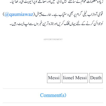
زیادہ معلومات عوام کے سامنے نہیں لائی گئیں اور معاملے کو پرائیویٹ ہی رکھا گیا۔
قومی آواز اب ٹیلی گرام پر بھی دستیاب ہے۔ ہمارے چینل (
qaumiawaz@
)
کو جوائن کرنے کے لئے یہاں کلک کریں اور تازہ ترین خبروں سے اپ ڈیٹ رہیں۔
ADVERTISEMENT
Messi
lionel Messi
Death
Comment(s)