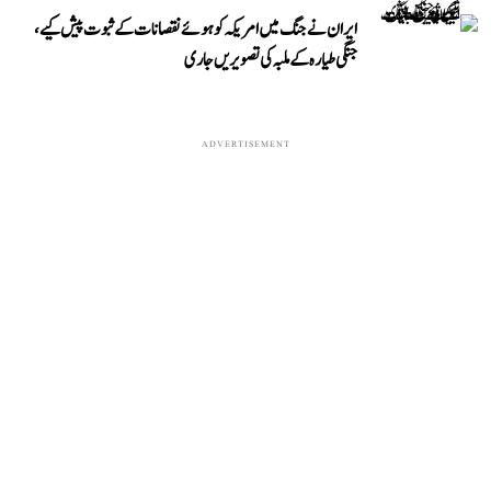
ایران نے جنگ میں امریکہ کو ہوئے نقصانات کے ثبوت پیش کیے،
جنگی طیارہ کے ملبہ کی تصویریں جاری
ADVERTISEMENT