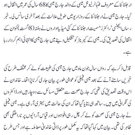
ارجنٹائنا کے معروف فٹبالر لیونل میسی کے والد جارج میسی کا 68 سال کی عمر میں انتقال ہو
گیا۔ جارج میسی نے ارجنٹائنا کے روزاریو میں طویل علالت کے بعد آخری سانس لی۔ خبر
رساں ایجنسی ’رائٹرز‘ سمیت ارجنٹائنا کے کئی میڈیا اداروں نے ہفتہ (8 اگست) کو ان کے
انتقال کی تصدیق کی۔ میسی کے کیریئر کو تشکیل دینے میں جارج میسی کا انتہائی اہم کردار رہا
ہے۔
قابل ذکر ہے کہ رواں سال جون ماہ میں جارج میسی کی طبیعت کو لے کر مختلف طرح کی
خبریں سامنے آنے کے بعد میسی فیملی کو عوامی طور پر بیان جاری کرنا پڑا تھا۔ خاندان نے
اس وقت تصدیق کی تھی کہ جارج صحت سے متعلق مسائل سے دوچار ہیں اور ڈاکٹروں
کی نگرانی میں ہیں۔ ساتھ ہی بتایا گیا تھا کہ ان کی حالت میں بہتری آ رہی ہے۔ میسی فیملی
نے جارج میسی کی صحت کو لے کر چل رہی افواہوں اور قیاس آرائیوں پر ناراضگی بھی
ظاہر کی تھی۔ بیان میں کہا گیا تھا کہ یہ مکمل طور پر ذاتی خاندانی معاملہ ہے اور جس طرح