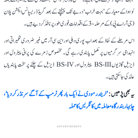
کو ہوا کے معیار کے ’بہت خراب‘ درجے تک پہنچنے کے بعد گریڈڈ ریسپانس ایکشن پلان
(جی آر اے پی) کے مرحلہ-3 کے اقدامات فوری طور پر نافذ کر دیے ہیں۔
اس مرحلے کے نفاذ کے بعد اب پوری دہلی اور این سی آر میں غیر ضروری تعمیراتی اور
انہدامی سرگرمیوں پر مکمل پابندی رہے گی۔ مخصوص زمرے کی پرانی پیٹرول اور
ڈیزیل گاڑیوں BS-III پیٹرول اور BS-IV ڈیزیل کے چلنے پر سخت پابندیاں
عائد کی جا سکتی ہیں۔
یہ بھی پڑھیں :
’نریندر مودی نے ایک بار پھر ٹرمپ کے آگے سرنڈر کر دیا‘،
چابہار بندرگاہ معاملہ میں کانگریس کا حملہ
ADVERTISEMENT