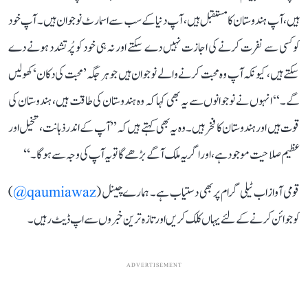
ہیں، آپ ہندوستان کا مستقبل ہیں، آپ دنیا کے سب سے اسمارٹ نوجوان ہیں۔ آپ خود
کو کسی سے نفرت کرنے کی اجازت نہیں دے سکتے اور نہ ہی خود کو پُرتشدد ہونے دے
سکتے ہیں، کیونکہ آپ وہ محبت کرنے والے نوجوان ہیں جو ہر جگہ ’محبت کی دکان‘ کھولیں
گے۔‘‘ انہوں نے نوجوانوں سے یہ بھی کہا کہ وہ ہندوستان کی طاقت ہیں، ہندوستان کی
قوت ہیں اور ہندوستان کا فخر ہیں۔ وہ یہ بھی کہتے ہیں کہ ’’آپ کے اندر ذہانت، تخیل اور
عظیم صلاحیت موجود ہے، اور اگر یہ ملک آگے بڑھے گا تو یہ آپ کی وجہ سے ہوگا۔‘‘
قومی آواز اب ٹیلی گرام پر بھی دستیاب ہے۔ ہمارے چینل (
qaumiawaz@
)
کو جوائن کرنے کے لئے یہاں کلک کریں اور تازہ ترین خبروں سے اپ ڈیٹ رہیں۔
ADVERTISEMENT