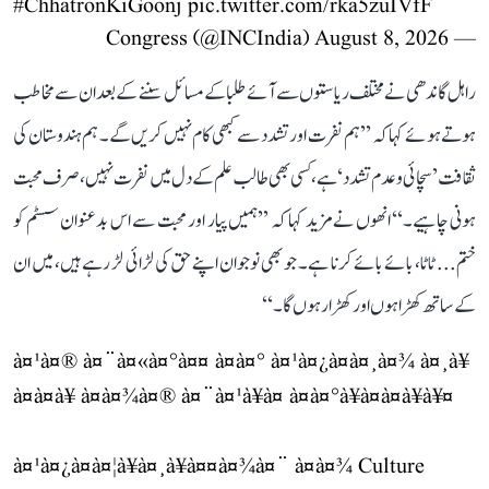
#ChhatronKiGoonj
pic.twitter.com/rka5zuIVfF
August 8, 2026
— Congress (@INCIndia)
راہل گاندھی نے مختلف ریاستوں سے آئے طلبا کے مسائل سننے کے بعد ان سے مخاطب
ہوتے ہوئے کہا کہ ’’ہم نفرت اور تشدد سے کبھی کام نہیں کریں گے۔ ہم ہندوستان کی
ثقافت ’سچائی و عدم تشدد‘ ہے، کسی بھی طالب علم کے دل میں نفرت نہیں، صرف محبت
ہونی چاہیے۔‘‘ انھوں نے مزید کہا کہ ’’ہمیں پیار اور محبت سے اس بدعنوان سسٹم کو
ختم... ٹاٹا، بائے بائے کرنا ہے۔ جو بھی نوجوان اپنے حق کی لڑائی لڑ رہے ہیں، میں ان
کے ساتھ کھڑا ہوں اور کھڑا رہوں گا۔‘‘
à¤¹à¤® à¤¨à¤«à¤°à¤¤ à¤à¤° à¤¹à¤¿à¤à¤¸à¤¾ à¤¸à¥
à¤à¤­à¥ à¤à¤¾à¤® à¤¨à¤¹à¥à¤ à¤à¤°à¥à¤à¤à¥à¥¤
à¤¹à¤¿à¤à¤¦à¥à¤¸à¥à¤¤à¤¾à¤¨ à¤à¤¾ Culture