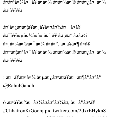
à¤à¤²à¤¾à¤¨à¥ à¤à¤¾ à¤à¤¾à¤® à¤à¤¿à¤¯à¤¾
à¤¹à¥à¥¤
à¤¹à¤¿à¤à¤¦à¥à¤¸à¥à¤¤à¤¾à¤¨ à¤à¥
à¤¯à¥à¤µà¤¾à¤à¤ à¤¨à¥ à¤¡à¤° à¤à¤¾
à¤¸à¤¾à¤®à¤¨à¤¾ à¤à¤°, à¤¦à¥à¤¶ à¤à¥
à¤¬à¤¦à¤²à¤¨à¥ à¤à¤¾ à¤à¤¾à¤® à¤à¤¿à¤¯à¤¾
à¤¹à¥à¥¤
: à¤¨à¥à¤¤à¤¾ à¤µà¤¿à¤ªà¤à¥à¤· à¤¶à¥à¤°à¥
@RahulGandhi
ð à¤ªà¥à¤°à¤¯à¤¾à¤à¤°à¤¾à¤, à¤¯à¥à¤ªà¥
#ChhatronKiGoonj
pic.twitter.com/2dxrEHykn8