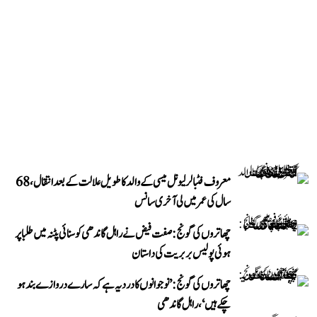
معروف فٹبالر لیونل میسی کے والد کا طویل علالت کے بعد انتقال، 68
سال کی عمر میں لی آخری سانس
چھاتروں کی گونج: صفت فیض نے راہل گاندھی کو سنائی پٹنہ میں طلبا پر
ہوئی پولیس بربریت کی داستان
چھاتروں کی گونج: ’نوجوانوں کا درد یہ ہے کہ سارے دروازے بند ہو
چکے ہیں‘، راہل گاندھی