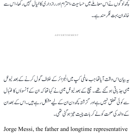
کچھ لوگوں نے اس معاملے میں حساسیت، احترام اور رازداری کا خیال نہیں رکھا، اس سے
خاندان بہت فکرمند ہے۔
ADVERTISEMENT
یہ بیان اس وقت آیا تھا جب عالمی کپ میں الجزائر کے خلاف گول کرنے کے بعد لیونل
میسی جذباتی ہو گئے تھے۔ میچ کے بعد لیونل میسی نے کہا تھا کہ ان کے آنسوؤں کا فٹبال
سے کوئی تعلق نہیں ہے اور گزشتہ کچھ دن ان کے لیے مشکل رہے ہیں۔ اس کے بعد ان
کے والد کی صحت کو لے کر بات چیت تیز ہو گئی تھی۔
Jorge Messi, the father and longtime representative