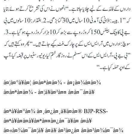
داروں کے فائدے کے لیے چلایا جاتا ہے۔‘‘ انھوں نے اس کی تشریح کرتے ہوئے بتایا
کہ ’’1. پیسہ: اڈانی کی آمدنی 10 سال میں 30 گنا بڑھی۔ 2. اقتدار: 10 سالوں میں بی
جے پی کا بینک بیلنس 150 کروڑ روپے سے بڑھ کر 10 ہزار کروڑ روپے ہو گیا ہے۔ 3.
سوچ: اداروں میں آر ایس ایس کے پرچارک فِٹ کیے جاتے ہیں۔‘‘ پھر وہ کہتے ہیں کہ
’’بی جے پی-آر ایس ایس کے اس سسٹم نے روزگار ختم کیا، یونیورسٹیوں پر قبضہ کیا، آپ
کے اوپر حملہ کیا ہے۔‘‘
à¤¦à¤°à¥à¤¦ à¤à¤ªà¤à¤¾ - à¤¡à¤¾à¤à¤¾
à¤à¤ªà¤à¤¾ - à¤¦à¥à¤²à¤¤ à¤à¤¨à¤à¥
à¤ªà¥à¤°à¤¾ à¤¸à¤¿à¤¸à¥à¤à¤® BJP-RSS-
à¤ªà¥à¤à¤à¥à¤ªà¤¤à¤¿à¤¯à¥à¤ à¤à¥
à¤«à¤¾à¤¯à¤¦à¥ à¤à¥ à¤²à¤¿à¤ à¤à¤²à¤¾à¤¯à¤¾