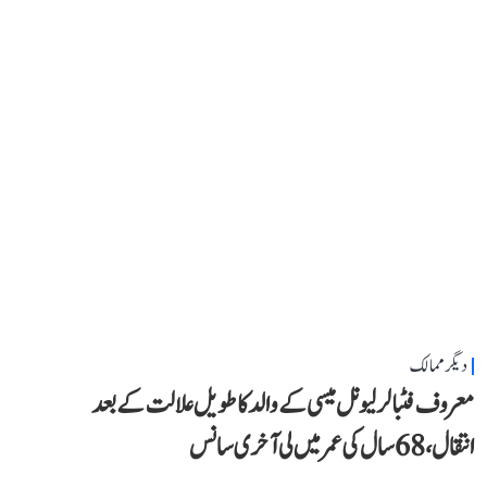
دیگر ممالک
معروف فٹبالر لیونل میسی کے والد کا طویل علالت کے بعد
انتقال، 68 سال کی عمر میں لی آخری سانس