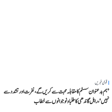
قومی خبریں
’ہم بدعنوان سسٹم کا مقابلہ محبت سے کریں گے، نفرت اور تشدد سے
نہیں‘، راہل گاندھی کا طلبا و نوجوانوں سے خطاب