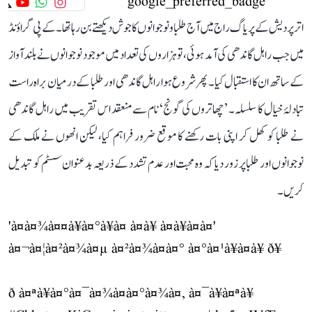
اتر پردیش کے پریاگ راج میں آج طلبا و نوجوانوں کا جوش دیکھتے بن رہا تھا۔ کے پی گراؤنڈ
میں جب راہل گاندھی کی آمد ہوئی، تو ہزاروں کی تعداد میں موجود نوجوانوں نے بلند آواز
کے ساتھ ان کا استقبال کیا۔ پھر شروع ہوا راہل گاندھی اور طلبا کے درمیان براہ راست
تبادلۂ خیال کا سلسلہ۔ ’چھاتروں کی گونج‘ نام سے منعقد اس تقریب میں راہل گاندھی
نے طلبا کو کھل کر اپنی بات رکھنے کا موقع ضرور فراہم کیا، لیکن انھوں نے ملک کے
نوجوانوں اور طلبا پر زور دیا کہ وہ محبت اور عدم تشدد کے ذریعہ بدعنوان سسٹم کو تبدیل
کریں۔
'à¤à¤¾à¤¤à¥à¤°à¥à¤ à¤à¥ à¤à¥à¤à¤'
à¤¬à¤¦à¤²à¤¾à¤µ à¤²à¤¾à¤à¤° à¤°à¤¹à¥à¤à¥ ð¥
ð à¤ªà¥à¤°à¤¯à¤¾à¤à¤°à¤¾à¤, à¤¯à¥à¤ªà¥