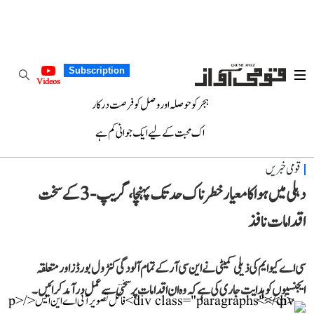
Subscription
Videos
ہجر کو حوصلہ اور وصل کو فرصت درکار
اک محبت کے لیے ایک جوانی کم ہے
قومی خبریں
دہلی میں ہوا کا معیار خطرناک حد تک پہنچا، گریپ-3 کے سخت
اقدامات نافذ
سی اے کیو ایم کی ذیلی کمیٹی نے این سی آر کے تمام آلودگی کنٹرول بورڈز اور متعلقہ
ایجنسیوں کو ہدایت جاری کی ہے کہ وہ ان اقدامات پر سختی سے عمل درآمد کرائیں۔