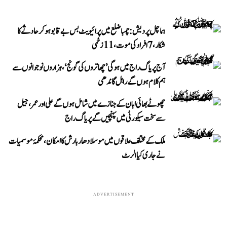
ہماچل پردیش: چمبا ضلع میں پرائیویٹ بس بے قابو ہوکر حادثے کا
شکار، 7 افراد کی موت، 11 زخمی
آج پریاگ راج میں ہوگی ’چھاتروں کی گونج‘، ہزاروں نوجوانوں سے
ہم کلام ہوں گے راہل گاندھی
چھوٹے بھائی ابان کے جنازے میں شامل ہوں گے علی اور عمر، جیل
سے سخت سیکورٹی میں پہنچیں گے پریاگ راج
ملک کے مختلف علاقوں میں موسلادھار بارش کا امکان، محکمۂ موسمیات
نے جاری کیا الرٹ
ADVERTISEMENT