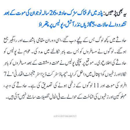
یہ بھی پڑھیں :
پٹنہ میں خوفناک سڑک حادثہ، 26 سالہ نوجوان کی موت کے بعد
تشدد والے حالات، 5 گاڑیاں نذر آتش، پولیس پر پتھراؤ
حادثے میں کچھ لوگ بس کے نیچے دب گئے، اسی دوران مقامی باشندے اور راہگیر جمع
ہوگئے۔ لوگوں نے مسافروں کو بس سے باہر نکالنے میں مدد کی۔ عوام نے پولیس کو
حادثے کی اطلاع دی۔ موقع پر پہنچی پولیس نے محنت و مشقت کے بعد مسافروں کو باہر
نکالا اور زخمیوں کو اسپتال میں داخل کرایا۔ ’چمبا ڈسٹرکٹ ڈیزاسٹر مینجمنٹ اتھارٹی‘ نے 7
افراد کی موت اور 11 لوگوں کے زخمی ہونے کی تصدیق کی ہے۔ حادثے کی وجہ،
مہلوکین اور زخمیوں کی شناخت کے حوالے سے فی الحال تفصیلات سامنے نہیں آئی ہیں۔
ADVERTISEMENT