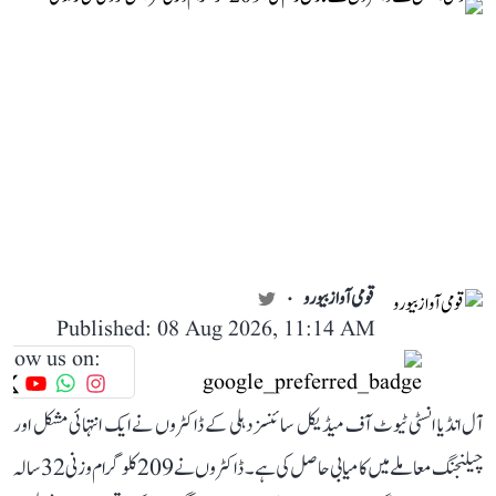
قومی آواز بیورو
Published: 08 Aug 2026, 11:14 AM
llow us on:
آل انڈیا انسٹی ٹیوٹ آف میڈیکل سائنسز دہلی کے ڈاکٹروں نے ایک انتہائی مشکل اور
چیلنجنگ معاملے میں کامیابی حاصل کی ہے۔ ڈاکٹروں نے 209 کلوگرام وزنی 32 سالہ