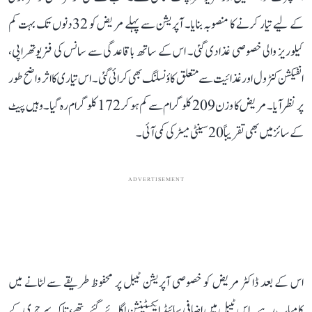
کے لیے تیار کرنے کا منصوبہ بنایا۔ آپریشن سے پہلے مریض کو 32 دنوں تک بہت کم
کیلوریز والی خصوصی غذا دی گئی۔ اس کے ساتھ باقاعدگی سے سانس کی فزیوتھراپی،
انفیکشن کنٹرول اور غذائیت سے متعلق کاؤنسلنگ بھی کرائی گئی۔ اس تیاری کا اثر واضح طور
پر نظر آیا۔ مریض کا وزن 209 کلوگرام سے کم ہو کر 172 کلوگرام رہ گیا۔ وہیں پیٹ
کے سائز میں بھی تقریباً 20 سینٹی میٹر کی کمی آئی۔
ADVERTISEMENT
اس کے بعد ڈاکٹر مریض کو خصوصی آپریشن ٹیبل پر محفوظ طریقے سے لٹانے میں
کامیاب رہے۔ اس ٹیبل میں اضافی سائیڈ ایکسٹینشن لگائے گئے تھے، تاکہ سرجری کے