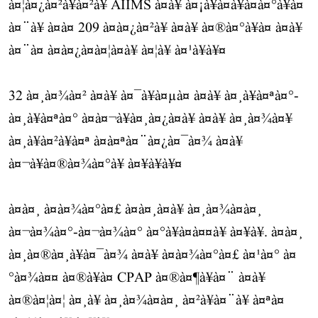
à¤¦à¤¿à¤²à¥à¤²à¥ AIIMS à¤à¥ à¤¡à¥à¤à¥à¤à¤°à¥à¤
à¤¨à¥ à¤à¤ 209 à¤à¤¿à¤²à¥ à¤à¥ à¤®à¤°à¥à¤ à¤à¥
à¤¨à¤ à¤à¤¿à¤à¤¦à¤à¥ à¤¦à¥ à¤¹à¥à¥¤
32 à¤¸à¤¾à¤² à¤à¥ à¤¯à¥à¤µà¤ à¤à¥ à¤¸à¥à¤ªà¤°-
à¤¸à¥à¤ªà¤° à¤à¤¬à¥à¤¸à¤¿à¤à¥ à¤à¥ à¤¸à¤¾à¤¥
à¤¸à¥à¤²à¥à¤ª à¤à¤ªà¤¨à¤¿à¤¯à¤¾ à¤à¥
à¤¬à¥à¤®à¤¾à¤°à¥ à¤¥à¥à¥¤
à¤à¤¸ à¤à¤¾à¤°à¤£ à¤à¤¸à¤à¥ à¤¸à¤¾à¤à¤¸
à¤¬à¤¾à¤°-à¤¬à¤¾à¤° à¤°à¥à¤à¤¤à¥ à¤¥à¥. à¤à¤¸
à¤¸à¤®à¤¸à¥à¤¯à¤¾ à¤à¥ à¤à¤¾à¤°à¤£ à¤¹à¤° à¤
°à¤¾à¤¤ à¤®à¥à¤ CPAP à¤®à¤¶à¥à¤¨ à¤à¥
à¤®à¤¦à¤¦ à¤¸à¥ à¤¸à¤¾à¤à¤¸ à¤²à¥à¤¨à¥ à¤ªà¤