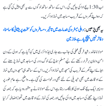
اب 1:30 بجے ادا کی جائیں گی۔ اس کے ساتھ ساتھ لوگوں سے یہ بھی اپیل کی گئی ہے
کہ وہ اپنے گھروں کے قریب مساجد میں نماز ادا کریں۔
یہ بھی پڑھیں :
دہلی میٹرو کی خدمات میں تاخیر، مسافروں کو سخت پریشانی کا سامنا،
دفاتر نہیں پہنچ پا رہے ملازمین
مولانا خالد رشید فرنگی محلی کی جانب سے جاری ایڈوائزری میں کہا گیا ہے کہ ہولی کے دن
امن و امان برقرار رکھنے کے لیے مسلم سماج کے لوگ دور کی مساجد میں نماز پڑھنے کے
بجائے اپنے گھر کے قریب کی مسجد میں نماز ادا کریں۔ اس کے ساتھ ہی مسجدوں میں نماز
کے اوقات میں بھی تبدیلی کے لئے بھی درخواست کی گئی ہے۔ واضح رہے عام طور پر
دوپہر ایک بجے تک ہولی کا ہنگامہ رہتا ہے اس لئے مولانا نے یہ مشورہ دیا ہے کہ جمعہ کی
نماز اپنے محلے کی مساجد میں ادا کی جائیں اور جمعہ کی نماز کے اوقات میں تھوڑا اضافہ کر لیا