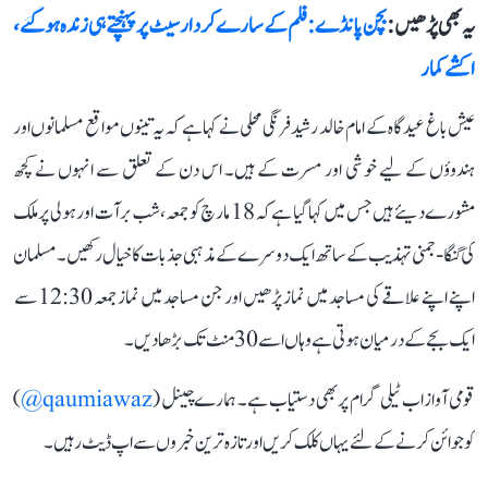
یہ بھی پڑھیں :
بچن پانڈے: فلم کے سارے کردار سیٹ پر پہنچتے ہی زندہ ہو گئے،
اکشے کمار
عیش باغ عیدگاہ کے امام خالد رشید فرنگی محلی نے کہا ہے کہ یہ تینوں مواقع مسلمانوں اور
ہندوؤں کے لیے خوشی اور مسرت کے ہیں۔ اس دن کے تعلق سے انہوں نے کچھ
مشورے دیئے ہیں جس میں کہا گیا ہے کہ 18 مارچ کو جمعہ، شب برآت اور ہولی پر ملک
کی گنگا-جمنی تہذیب کے ساتھ ایک دوسرے کے مذہبی جذبات کا خیال رکھیں۔ مسلمان
اپنے اپنے علاقے کی مساجد میں نماز پڑھیں اور جن مساجد میں نماز جمعہ 12:30 سے ​​
ایک بجے کے درمیان ہوتی ہے وہاں اسے 30 منٹ تک بڑھا دیں۔
قومی آواز اب ٹیلی گرام پر بھی دستیاب ہے۔ ہمارے چینل (
qaumiawaz@
)
کو جوائن کرنے کے لئے یہاں کلک کریں اور تازہ ترین خبروں سے اپ ڈیٹ رہیں۔