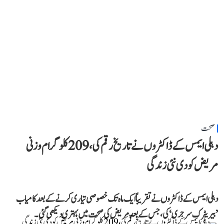
صحت
دہلی ایمس کے ڈاکٹروں نے تاریخ رقم کی، 209 کلوگرام وزنی
مریض کو دی نئی زندگی
دہلی ایمس کے ڈاکٹروں نے تقریباً ایک ماہ تک خصوصی تیاری کرنے کے بعد کامیاب
’بیریٹرک سرجری‘ کی، جس کے بعد مریض کی صحت میں بہتری دیکھی گئی۔