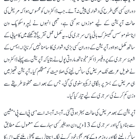
دوران کسی بھی طرح کی دشواری پیش نہ آئے۔ جب ڈاکٹروں کو محسوس ہوا کہ مریض کی
حالت آپریشن کے لیے موزوں ہو گئی ہے، تبھی انہوں نے لیپروسکوپک ون
ایناسٹوموسس گیسٹرک بائی پاس سرجری کی۔ یہ مکمل عمل تقریباً 2 گھنٹے میں کامیابی کے
ساتھ مکمل ہوا اور آپریشن کے دوران کسی بڑی دشواری کا سامنا نہیں کرنا پڑا۔ ایمس کے
شعبۂ سرجری کے پروفیسر ڈاکٹر منجوناتھ ماروتی پول نے بتایا کہ آپریشن سے پہلے ڈاکٹروں
نے طویل عرصے تک مریض کی سانس لینے کی صلاحیت کو مستحکم کیا۔ آپریشن تھیٹر میں
ہی مریض کے بستر پر ہنگامی ٹریکیوسٹومی کی گئی، جس کے بعد اسے محفوظ طریقے سے
وزن کم کرنے کی سرجری کے لیے تیار کیا گیا۔
آپریشن کے بعد مریض کی حالت بہتر ہوتی گئی۔ آہستہ آہستہ اسے ’سی پی اے پی‘ مشین
سے ہٹا دیا گیا اور سرجری کے 13ویں دن وہ بغیر کسی سہارے کے معمول کے مطابق
سانس لینے لگا اور روزمرہ کے کام بھی خود کرنے لگا۔ اسپتال سے چھٹی ملنے تک اس کا