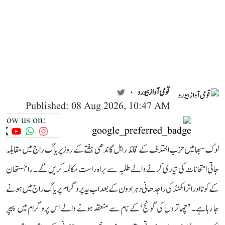
قومی آواز بیورو
Published: 08 Aug 2026, 10:47 AM
llow us on:
لوک سبھا میں حزب اختلاف کے قائد راہل گاندھی ہفتے کے روز پریاگ راج میں مقابلہ
جاتی امتحانات کی تیاری کرنے والے طلبہ سے براہ راست مکالمہ کریں گے۔ راجستھان
کے کوٹا اور اتراکھنڈ کی راجدھانی دہرادون کے بعد اب یہ پروگرام پریاگ راج میں ہونے
جا رہا ہے۔ ’چھاتروں کی گونج‘ کے نام سے منعقد ہونے والے اس پروگرام میں پیپر