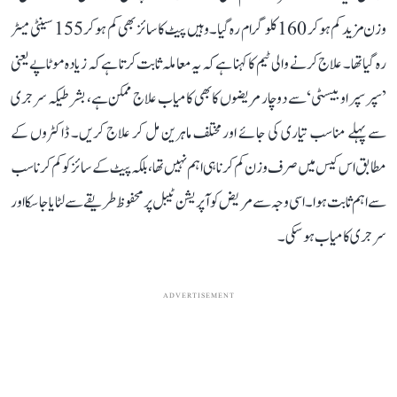
وزن مزید کم ہو کر 160 کلوگرام رہ گیا۔ وہیں پیٹ کا سائز بھی کم ہو کر 155 سینٹی میٹر
رہ گیا تھا۔ علاج کرنے والی ٹیم کا کہنا ہے کہ یہ معاملہ ثابت کرتا ہے کہ زیادہ موٹاپے یعنی
’سپر سپر اوبیسٹی‘ سے دوچار مریضوں کا بھی کامیاب علاج ممکن ہے، بشرطیکہ سرجری
سے پہلے مناسب تیاری کی جائے اور مختلف ماہرین مل کر علاج کریں۔ ڈاکٹروں کے
مطابق اس کیس میں صرف وزن کم کرنا ہی اہم نہیں تھا، بلکہ پیٹ کے سائز کو کم کرنا سب
سے اہم ثابت ہوا۔ اسی وجہ سے مریض کو آپریشن ٹیبل پر محفوظ طریقے سے لٹایا جا سکا اور
سرجری کامیاب ہو سکی۔
ADVERTISEMENT