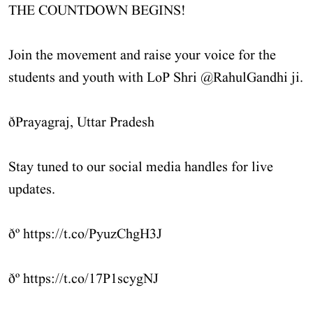
THE COUNTDOWN BEGINS!
Join the movement and raise your voice for the
students and youth with LoP Shri
@RahulGandhi
ji.
ðPrayagraj, Uttar Pradesh
Stay tuned to our social media handles for live
updates.
ðº
https://t.co/PyuzChgH3J
ðº
https://t.co/17P1scygNJ