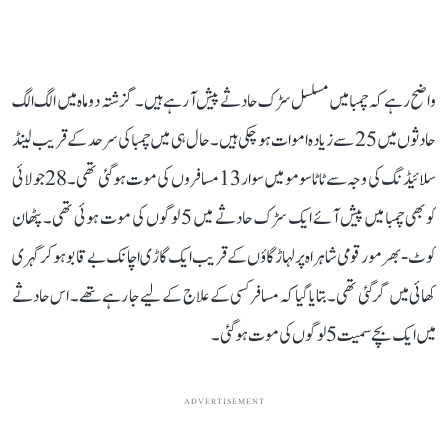
واضح رہے کہ چمبا میں مسلسل سڑک حادثے پیش آ رہے ہیں۔ گزشتہ دو ماہ میں الگ الگ
حادثوں میں 25 سے زیادہ اموات ہو چکی ہیں۔ حال ہی میں چمبا کی سرحد کے قریب لینڈ
سلائیڈنگ کی وجہ سے ٹاٹا سومو میں سوار 13 مسافروں کی موت ہو گئی تھی۔ 28جولائی
کو بھی چمبا میں پیش آئے ایک سڑک حادثے میں 5 لوگوں کی موت ہوئی تھی۔ پٹھان
کوٹ-بھرمور قومی شاہراہ پر لہاڑ گاؤں کے قریب ایک گاڑی اچانک بے قابو ہو کر گہری
کھائی میں گر گئی تھی۔ بتایا گیا کہ مسافر کسی کے علاج کے لیے جا رہے تھے۔ اس حادثے
میں ایک بچے سمیت 5 لوگوں کی موت ہو گئی۔
ADVERTISEMENT