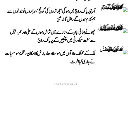
آج پریاگ راج میں ہوگی ’چھاتروں کی گونج‘، ہزاروں نوجوانوں سے
ہم کلام ہوں گے راہل گاندھی
چھوٹے بھائی ابان کے جنازے میں شامل ہوں گے علی اور عمر، جیل
سے سخت سیکورٹی میں پہنچیں گے پریاگ راج
ملک کے مختلف علاقوں میں موسلادھار بارش کا امکان، محکمۂ موسمیات
نے جاری کیا الرٹ
ADVERTISEMENT