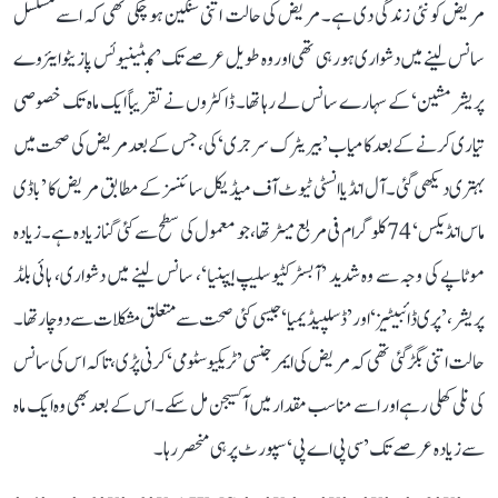
مریض کو نئی زندگی دی ہے۔ مریض کی حالت اتنی سنگین ہو چکی تھی کہ اسے مسلسل
سانس لینے میں دشواری ہو رہی تھی اور وہ طویل عرصے تک ’کنٹینیوئس پازیٹو ایئروے
پریشر مشین‘ کے سہارے سانس لے رہا تھا۔ ڈاکٹروں نے تقریباً ایک ماہ تک خصوصی
تیاری کرنے کے بعد کامیاب ’بیریٹرک سرجری‘ کی، جس کے بعد مریض کی صحت میں
بہتری دیکھی گئی۔ آل انڈیا انسٹی ٹیوٹ آف میڈیکل سائنسز کے مطابق مریض کا ’باڈی
ماس انڈیکس‘ 74 کلوگرام فی مربع میٹر تھا، جو معمول کی سطح سے کئی گنا زیادہ ہے۔ زیادہ
موٹاپے کی وجہ سے وہ شدید ’آبسٹرکٹیو سلیپ ایپنیا‘، سانس لینے میں دشواری، ہائی بلڈ
پریشر، ’پری ڈائبیٹیز‘ اور ’ڈسلپیڈیمیا‘ جیسی کئی صحت سے متعلق مشکلات سے دوچار تھا۔
حالت اتنی بگڑ گئی تھی کہ مریض کی ایمرجنسی ’ٹریکیوسٹومی‘ کرنی پڑی، تاکہ اس کی سانس
کی نلی کھلی رہے اور اسے مناسب مقدار میں آکسیجن مل سکے۔ اس کے بعد بھی وہ ایک ماہ
سے زیادہ عرصے تک ’سی پی اے پی‘ سپورٹ پر ہی منحصر رہا۔