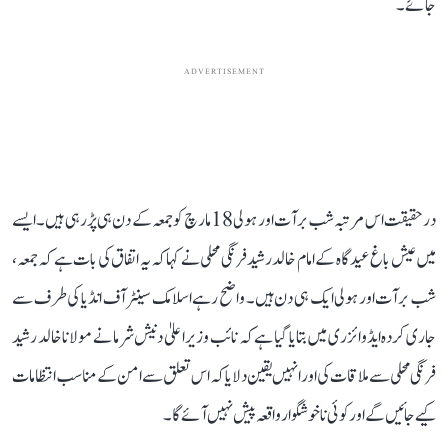
جائے۔
ADVERTISEMENT
درحقیقت اس مرتبہ شب برآت اور ہولی 18 مارچ کو جمعہ کے دن ہی پڑ رہی ہیں۔ ایسے
میں عیش باغ عیدگاہ کے امام خالد رشید فرنگی محلی نے کہا کہ یہ اتفاق کی بات ہے کہ جمعہ،
شب برآت اور ہولی ایک ہی دن ہیں۔ واضح رہے اسلامک سینٹر آف انڈیا کی طرف سے
جاری کردہ ایڈوائزری میں بتایا گیا ہے کہ نائب وزیر اعلیٰ دنیش شرما نے مولانا خالد رشید
فرنگی محلی سے ملاقات کی اور انہیں یقین دلایا کہ اس تعلق سے امن کے مناسب انتظامات
کیے جائیں گے اور کوئی ناخوشگوار واقعہ پیش نہیں آئے گا۔