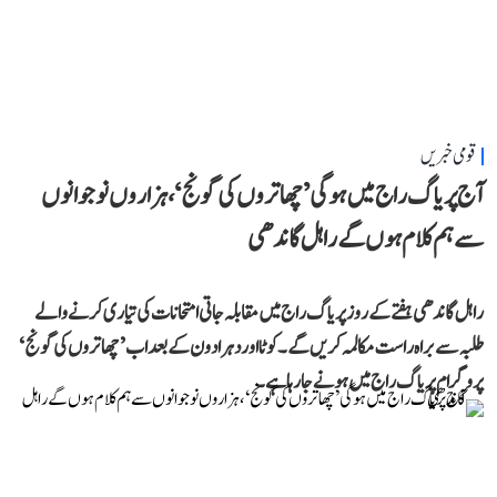
قومی خبریں
آج پریاگ راج میں ہوگی ’چھاتروں کی گونج‘، ہزاروں نوجوانوں
سے ہم کلام ہوں گے راہل گاندھی
راہل گاندھی ہفتے کے روز پریاگ راج میں مقابلہ جاتی امتحانات کی تیاری کرنے والے
طلبہ سے براہ راست مکالمہ کریں گے۔ کوٹا اور دہرادون کے بعد اب ’چھاتروں کی گونج‘
پروگرام پریاگ راج میں ہونے جا رہا ہے۔