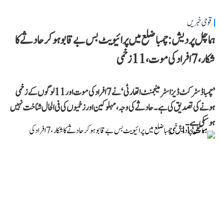
قومی خبریں
ہماچل پردیش: چمبا ضلع میں پرائیویٹ بس بے قابو ہوکر حادثے کا
شکار، 7 افراد کی موت، 11 زخمی
’چمبا ڈسٹرکٹ ڈیزاسٹر مینجمنٹ اتھارٹی‘ نے 7 افراد کی موت اور 11 لوگوں کے زخمی
ہونے کی تصدیق کی ہے۔ حادثے کی وجہ، مہلوکین اور زخمیوں کی فی الحال شناخت نہیں
ہو سکی ہے۔