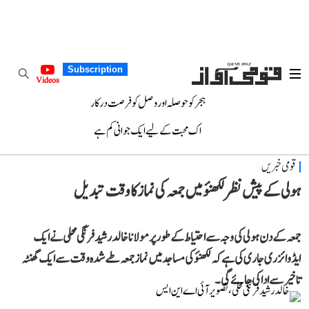
Subscription
Videos
ہجر کو حوصلہ اور وصل کو فرصت درکار
اک محبت کے لیے ایک جوانی کم ہے
قومی خبریں
ہولی کے پیش نظر لکھنؤ میں جمعہ کی نماز کا وقت تبدیل
جمعہ کے دن ہولی کی وجہ سے احتیاط کے طور پر مولانا خالد رشید فرنگی محلی نے ایک
ایڈوائزری جاری کی ہے کہ لکھنؤ کی مساجد میں نماز جمعہ طے شدہ وقت سے ایک گھنٹہ
تاخیر سے ادا کی جائے گی۔