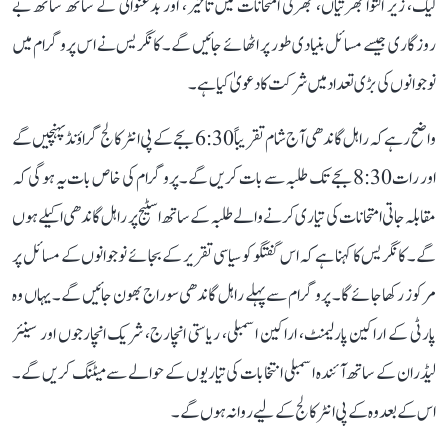
لیک، زیر التوا بھرتیاں، بھرتی امتحانات میں تاخیر، اور بدعنوانی کے ساتھ ساتھ بے
روزگاری جیسے مسائل بنیادی طور پر اٹھائے جائیں گے۔ کانگریس نے اس پروگرام میں
نوجوانوں کی بڑی تعداد میں شرکت کا دعویٰ کیا ہے۔
واضح رہے کہ راہل گاندھی آج شام تقریباً 6:30 بجے کے پی انٹر کالج گراؤنڈ پہنچیں گے
اور رات 8:30 بجے تک طلبہ سے بات کریں گے۔ پروگرام کی خاص بات یہ ہوگی کہ
مقابلہ جاتی امتحانات کی تیاری کرنے والے طلبہ کے ساتھ اسٹیج پر راہل گاندھی اکیلے ہوں
گے۔ کانگریس کا کہنا ہے کہ اس گفتگو کو سیاسی تقریر کے بجائے نوجوانوں کے مسائل پر
مرکوز رکھا جائے گا۔ پروگرام سے پہلے راہل گاندھی سوراج بھون جائیں گے۔ یہاں وہ
پارٹی کے اراکین پارلیمنٹ، اراکین اسمبلی، ریاستی انچارج، شریک انچارجوں اور سینئر
لیڈران کے ساتھ آئندہ اسمبلی انتخابات کی تیاریوں کے حوالے سے میٹنگ کریں گے۔
اس کے بعد وہ کے پی انٹر کالج کے لیے روانہ ہوں گے۔