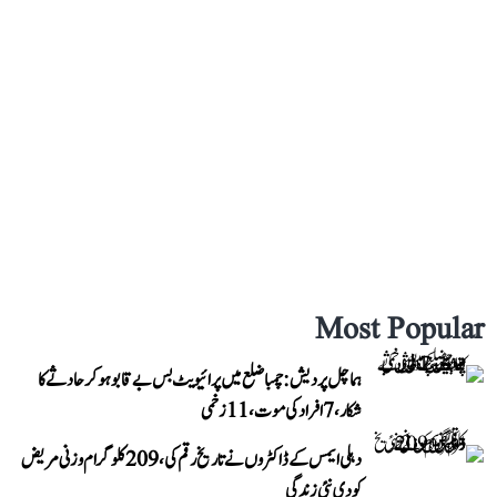
Most Popular
ہماچل پردیش: چمبا ضلع میں پرائیویٹ بس بے قابو ہوکر حادثے کا
شکار، 7 افراد کی موت، 11 زخمی
دہلی ایمس کے ڈاکٹروں نے تاریخ رقم کی، 209 کلوگرام وزنی مریض
کو دی نئی زندگی