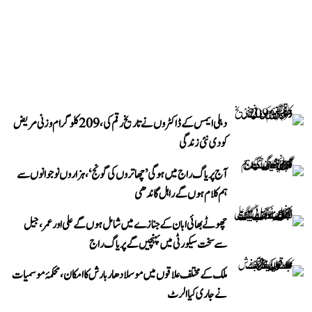
دہلی ایمس کے ڈاکٹروں نے تاریخ رقم کی، 209 کلوگرام وزنی مریض
کو دی نئی زندگی
آج پریاگ راج میں ہوگی ’چھاتروں کی گونج‘، ہزاروں نوجوانوں سے
ہم کلام ہوں گے راہل گاندھی
چھوٹے بھائی ابان کے جنازے میں شامل ہوں گے علی اور عمر، جیل
سے سخت سیکورٹی میں پہنچیں گے پریاگ راج
ملک کے مختلف علاقوں میں موسلادھار بارش کا امکان، محکمۂ موسمیات
نے جاری کیا الرٹ