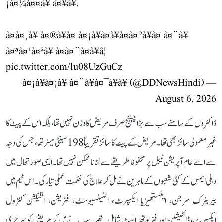
¡à¤¼à¤¤à¥ à¤¥à¥.
à¤à¤¸à¥ à¤®à¥à¤ à¤¡à¥à¤à¥à¤à¤°à¥à¤ à¤¨à¥
à¤ªà¤¹à¤²à¥ à¤à¤¨à¤à¥â¦
pic.twitter.com/lu08UzGuCz
— à¤¡à¥à¤¡à¥ à¤¨à¥à¤¯à¥à¥ (@DDNewsHindi)
August 6, 2026
ڈاکٹروں کے سامنے سب سے بڑا چیلنج صرف مریض کا وزن نہیں تھا، بلکہ اس کے پیٹ کا
غیر معمولی سائز بھی تھا۔ مریض کے پیٹ کا سائز تقریباً 198 سینٹی میٹر تھا، جس کی وجہ
سے اسے عام آپریشن ٹیبل پر محفوظ طریقے سے لٹانا ممکن نہیں تھا۔ ایسی صورتحال میں
دہلی ایمس کے کئی شعبوں کے ماہرین نے مل کر علاج کی حکمت عملی تیار کی۔ اس ٹیم میں
بیریٹرک سرجن، اینستھیزیا ایکسپرٹ، انٹینسیوسٹ، فزیشن، انفیکشن کنٹرول
ایکسپرٹ، ڈائٹیشین اور فزیوتھراپسٹ شامل تھے۔ سب نے مل کر مریض کو سرجری