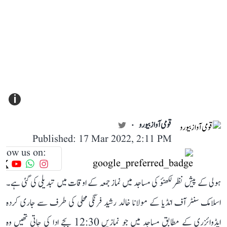
i
قومی آواز بیورو
Published: 17 Mar 2022, 2:11 PM
llow us on:
ہولی کے پیش نظر لکھنؤ کی مساجد میں نماز جمعہ کے اوقات میں تبدیلی کی گئی ہے۔
اسلامک سنٹر آف انڈیا کے مولانا خالد رشید فرنگی محلی کی طرف سے جاری کردہ
ایڈوائزری کے مطابق مساجد میں جو نمازیں 12:30 بجے ادا کی جاتی تھیں وہ