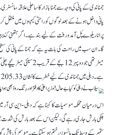
جمنا ندی کے پانی کی وجہ سے جمنا بازار کا ساحلی علاقہ، مان
پانی داخل ہونے کے بعد لوگوں کو راحتی کیمپوں میں منتقل کر دیا
پرانا ریلوے پُل آمد و رفت کے لیے بند ہے۔ اگر ہتھنی کُنڈ بی
میٹر تھی جو دوپہر 12 بجے ک
ہے۔ دہلی میں جمنا ندی کے لیے خطرے کا نشان 205.33 میٹر پر لگایا گیا ہے، اور پانی اس نشان سے اوپر ہی بہہ رہا ہے۔
ہلکی بارش جاری رہے گی، لیکن اس کے بعد بارش کی شدت م
ستمبر کے وسط تک مانسون ختم ہو سکتا ہے۔ موسم کی پیش گوئی