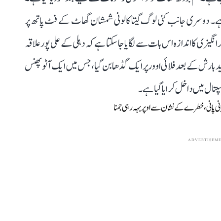
ا ہے۔ دوسری جانب کئی لوگ گیتا کالونی شمشان گھاٹ کے فٹ پاتھ پر
نگیزی کا اندازہ اس بات سے لگایا جا سکتا ہے کہ دہلی کے علی پور علاقہ
ا ہے۔ شدید بارش کے بعد فلائی اوور پر ایک گڈھا بن گیا، جس میں ایک آٹو پھنس
اسپتال میں داخل کرایا گیا ہے۔
ADVERTISEM