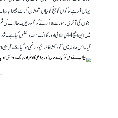
یہاں آ رہے لوگوں کو پنچ کوئیاں شمشان گھاٹ بھیجا جا رہ
اپنوں کی آخری رسومات ادا کرنے کو مجبور ہیں۔ حالات کی فکر ا
میں این ایچ 44 پر فلائی اوور کا ایک حصہ دھنس گی
گیا۔ اس حادثہ میں آٹو رکشا کا ڈرائیور زخمی ہو گیا، جسے قریبی 
ENT