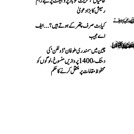
خامیاں‘، گریٹ نکوبار پروجیکٹ پر جے رام
رمیش کا بڑا دعویٰ
کیا بت صرف پتھر کے ہوتے ہیں؟...ایف
اے مجیب
چین میں سمندری طوفان ’ڈولفن‘ کی
دستک، 1400 پروازیں منسوخ، لوگوں کو
محفوظ مقامات پر منتقل کرنے کا حکم