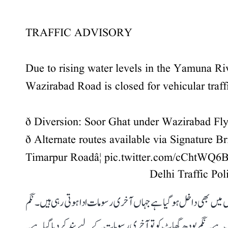
TRAFFIC ADVISORY
Due to rising water levels in the Yamuna R
Wazirabad Road is closed for vehicular traff
ð Diversion: Soor Ghat under Wazirabad Fl
ð Alternate routes available via Signatur
Timarpur Roadâ¦
pic.twitter.com/cChtWQ6
ں میں بھی داخل ہو گیا ہے جہاں آخری رسومات ادا ہوتی رہی ہیں۔ نگم
 ہے۔ نگم بودھ گھاٹ کو تو آخری رسومات کے لیے بند کر دیا گیا ہے۔