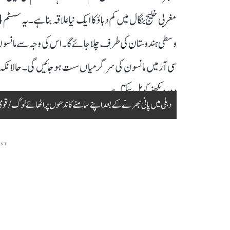
وسطی ہندوستان کی طرف چلا جائے گا۔ اس کی وجہ سے مانس
سی آر میں مانسون کی سرگرمیاں سست ہو جائیں گی۔ حالانکہ ر
دور دیکھنے کو مل سکتا ہے۔
دہلی میں پانی بھرنے کے بعد اپنے سامنے کاندھوں پر اٹھائے لوگ / قومی
ENT