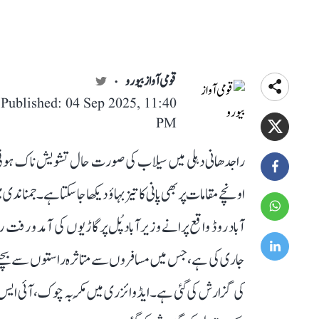
قومی آواز بیورو
Published: 04 Sep 2025, 11:40
PM
راجدھانی دہلی میں سیلاب کی صورت حال تشویش ناک ہوتی جا 
اونچے مقامات پر بھی پانی کا تیز بہاؤ دیکھا جا سکتا ہے۔ جمن
آباد روڈ واقع پرانے وزیرآباد پُل پر گاڑیوں کی آمد و ر
جاری کی ہے، جس میں مسافروں سے متاثرہ راستوں سے بچنے
کی گزارش کی گئی ہے۔ ایڈوائزری میں مُکربہ چوک، آئی ایس ب