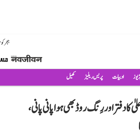
ہجر کو
ڈیوز
ادبیات
پریس ریلیز
کھیل
 کا دفتر اور رِنگ روڈ بھی ہوا پانی پانی،