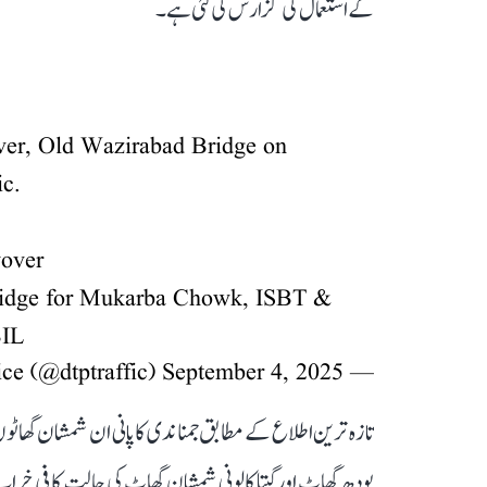
کے استعمال کی گزارش کی گئی ہے۔
iver, Old Wazirabad Bridge on
ic.
yover
e Bridge for Mukarba Chowk, ISBT &
BIL
September 4, 2025
— Delhi Traffic Police (@dtptraffic)
تازہ ترین اطلاع کے مطابق جمنا ندی کا پانی ان شمشان گھاٹو
بودھ گھاٹ اور گیتا کالونی شمشان گھاٹ کی حالت کافی خراب