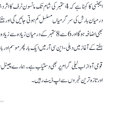
درمیان بارش کی سرگرمیاں مسلسل کم ہوتی جائیں گی اور ہف
ہفتے کے آغاز میں دہلی-این سی آر میں ایک بار پھر موسم اور بارش
قومی آواز اب ٹیلی گرام پر بھی دستیاب ہے۔ ہمارے چینل 
اور تازہ ترین خبروں سے اپ ڈیٹ رہیں۔
ENT