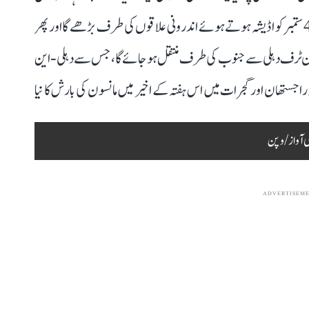
مغربی خلیج بنگال میں کم دباؤ کا ایک نیا علاقہ بنا ہے۔ یہ سسٹم 4 ستمبر کو اڈیشہ ہوتے ہوئے اندرونی علاقوں کی طرف بڑھے گا اور پھر
ون ٹرف دہلی سے جنوب کی طرف منتقل ہو جائے گا، جس سے دہلی-این
اجستھان اور گجرات میں اس ہفتہ کے اخیر میں مانسون کی بارش کا نیا
 آواز / وپن
ADVERTISEM