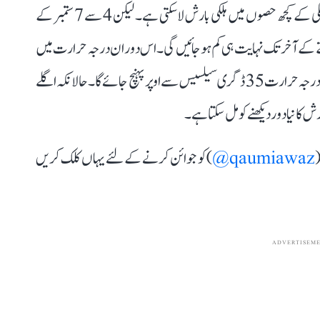
ایجنسی کا کہنا ہے کہ 4 ستمبر کی شام تک مانسون ٹرف کا اثر دہلی کے کچھ حصوں میں ہلکی بارش لا سکتی ہے۔ لیکن 4 سے 7 ستمبر کے
تے کے آخر تک نہایت ہی کم ہو جائیں گی۔ اس دوران درجہ حرارت میں
بھی اضافہ ہوگا اور 6 سے 8 ستمبر کے درمیان زیادہ سے زیادہ درجہ حرارت 35 ڈگری سیلسیس سے اوپر پہنچ جائے گا۔ حالانکہ اگلے
 کا نیا دور دیکھنے کو مل سکتا ہے۔
(
qaumiawaz@
) کو جوائن کرنے کے لئے یہاں کلک کریں
ADVERTISEM