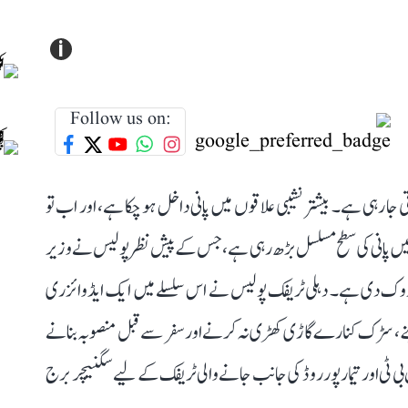
i
Follow us on:
رہی ہے۔ بیشتر نشیبی علاقوں میں پانی داخل ہو چکا ہے، اور اب تو
ا ندی میں پانی کی سطح مسلسل بڑھ رہی ہے، جس کے پیش نظر پولیس نے وزیر
فت روک دی ہے۔ دہلی ٹریفک پولیس نے اس سلسلے میں ایک ایڈوائزری
، سڑک کنارے گاڑی کھڑی نہ کرنے اور سفر سے قبل منصوبہ بنانے
ی ٹی اور تیمارپور روڈ کی جانب جانے والی ٹریفک کے لیے سگنیچر برج