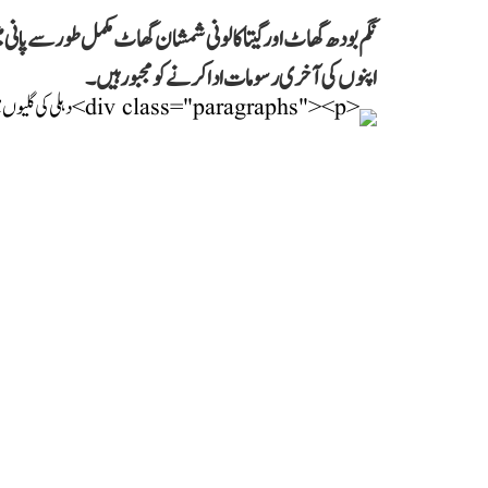
نگم بودھ گھاٹ اور گیتا کالونی شمشان گھاٹ مکمل طور سے پان
اپنوں کی آخری رسومات ادا کرنے کو مجبور ہیں۔