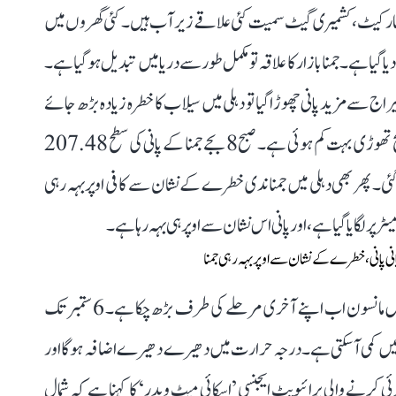
سٹری مارکیٹ، کشمیری گیٹ سمیت کئی علاقے زیر آب ہیں۔ کئی گھروں میں
 گیا ہے۔ جمنا بازار کا علاقہ تو مکمل طور سے دریا میں تبدیل ہو گیا ہے۔
راج سے مزید پانی چھوڑا گیا تو دہلی میں سیلاب کا خطرہ زیادہ بڑھ جائے
گا۔ ان سب میں راحت کی بات یہ ہے کہ جمنا کے پانی کی سطح تھوڑی بہت کم ہوئی ہے۔ صبح 8 بجے جمنا کے پانی کی سطح 207.48
ے قریب 2 سینٹی میٹر نیچے چلی گئی۔ پھر بھی دہلی میں جمنا ندی خطرے کے نشان سے کافی اوپر بہہ رہی
اس درمیان محکمہ موسمیات کا کہنا ہے کہ دہلی-این سی آر میں مانسون اب اپنے آخری مرحلے کی طرف بڑھ چکا ہے۔ 6 ستمبر تک
یں کمی آ سکتی ہے۔ درجہ حرارت میں دھیرے دھیرے اضافہ ہوگا اور
 کرنے والی پرائیویٹ ایجنسی ’اسکائی میٹ ویدر‘ کا کہنا ہے کہ شمال