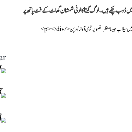
ی میں ڈوب چکے ہیں۔ لوگ گیتا کالونی شمشان گھاٹ کے فٹ پاتھ پر
ar