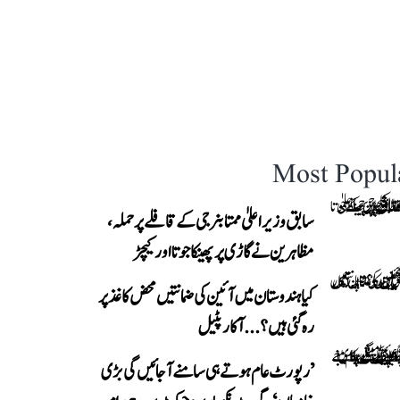
Most Popul
سابق وزیر اعلیٰ ممتا بنرجی کے قافلے پر حملہ،
مظاہرین نے گاڑی پر پھینکا جوتا اور کیچڑ
کیا ہندوستان میں آئین کی ضمانتیں محض کاغذ پر
رہ گئی ہیں؟...آکار پٹیل
’رپورٹ عام ہوتے ہی سامنے آ جائیں گی بڑی