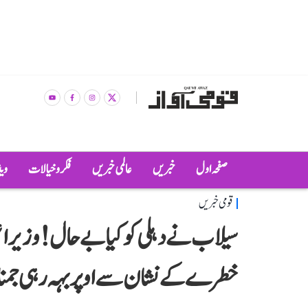
صفحہ اول
خبریں
عالمی خبریں
فکر و خیالات
وی
قومی خبریں
سیلاب نے دہلی کو کیا بے حال! وزیر اعلیٰ
خطرے کے نشان سے اوپر بہہ رہی جمنا