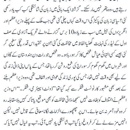
رہتے ہیں، وہ پتھر نہیں مار سکتے۔ گزشتہ ایک دہائی میں زبان کی شائستگی کب کب یاد رکھی
گئی؟ سیاسی زبان کی پاکیزگی اس وقت کہاں چلی گئی تھی جب ملک کے پہلے وزیر اعظم اور
انگریزوں کی جیل میں سب سے زیادہ 10 برس گزارنے والے تحریک آزادی کے صف
اول کے لیڈر کی نہایت گھٹیا الفاظ میں مخالفت کی گئی؟ ان پر تنقید اس قدر نچلی سطح پر گر
گئی جیسے کسی انتہائی عیاش شخص کا ذکر ہو رہا ہو۔ وہ شخص جو رات دن ہندوستان کے گاؤں
اور شہروں میں گھوم گھوم کر سوراج کی شمع روشن کر رہا تھا، جس کے پاس اپنی ذاتی زندگی
کے لیے بھی وقت نہیں تھا، جس کی پوری زندگی عوامی اور شفاف تھی، وہ وزیر اعظم بننے
کے بعد بھی مشہور کارٹونسٹ شنکر سے کہہ گیا تھا ’’ڈونٹ اسپیئر می، شنکر۔‘‘ اس وزیر
اعظم نے اختلاف کو بغاوت نہیں سمجھا، ذاتی مخالفت کو بھی موقع دیا تاکہ کہیں بلا مقابلہ رہ
کر وہ خود آمر نہ بن جائے۔ اس پر چھچھورے الزامات لگانا معافی کے قابل نہیں، لیکن
انہیں مزے لے لے کر فروغ دیا گیا تب شائستگی یاد نہیں آئی۔ تب یہ خیال نہیں آیا کہ