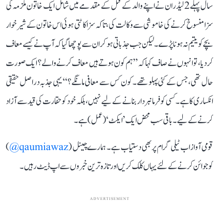
سال پہلے 2 لیڈران نے اپنے والد کے قتل کے مقدمے میں شامل ایک خاتون ملزمہ کی
سزا منسوخ کرنے کی خاموشی سے وکالت کی، تاکہ سزا کاٹتی ہوئی اس خاتون کے شیر خوار
بچے کو یتیم نہ ہونا پڑے۔ لیکن جب جذباتی ہو کر ان سے پوچھا گیا کہ آپ نے کیسے معاف
کر دیا، تو انہوں نے صاف کہا کہ ’’ہم کون ہوتے ہیں معاف کرنے والے؟ ایک صورت
حال تھی، جس کے کئی پہلو تھے۔ کون کس سے معافی مانگے؟‘‘ یہی جذبہ دراصل حقیقی
انکساری کا ہے۔ کسی کو فرمانبردار بنانے کے لیے نہیں، بلکہ خود کو حقارت کی قید سے آزاد
کرنے کے لیے۔ باقی سب محض ایک ’ایکٹ‘ (عمل) ہے۔
قومی آواز اب ٹیلی گرام پر بھی دستیاب ہے۔ ہمارے چینل (
qaumiawaz@
)
کو جوائن کرنے کے لئے یہاں کلک کریں اور تازہ ترین خبروں سے اپ ڈیٹ رہیں۔
ADVERTISEMENT