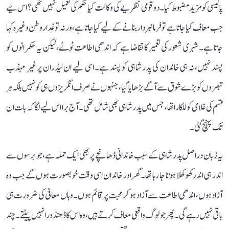
پالیسی کو مزید مضبوط کیا۔ دو قومی نظریے کی وکالت کیا حکم کی تعمیل نہیں تھی؟ اس لیے
جب معاف کیا جاتا ہے تو فرمانبردار بنانے کے لیے کیا جاتا ہے، ورنہ تو غدار وطن وغیرہ کہا
جاتا ہے۔ شہری شعور کی تعمیر کا تقاضا ہے کہ اندھی اطاعت ٹوٹے، لیکن یہ حکمرانوں کو
پسند نہیں، نہ ہی خاندان کی پدر شاہی کو پسند ہے۔ اسی لیے ان لیڈران پر غیر مہذب
تبصروں کو بڑے شوق سے آگے بڑھایا گیا، جنہوں نے صرف انگریزوں ہی کو نہیں بلکہ ہر
قسم کی غلامی کو للکارا تھا، جس میں پدر شاہی بھی شامل تھی۔ آج برا اس لیے لگا کہ بات ان
تک پہنچ گئی۔
یہ زبان دراصل پدر شاہی کے سبب خاندانی ڈھانچے پر بھی ایک حملہ ہے، جو برسوں سے
اندر ہی اندر کھوکھلا ہوتا جا رہا تھا۔ گھر اور خاندان اسی وقت خوبصورت ہوں گے جب وہ
آزاد ہوں، اندھی اطاعت سے آزاد ہو کر محبت پر قائم ہوں۔ وہاں معافی کی ضرورت ہی
باقی نہیں رہے گی۔ پھر جو لوگ واقعی معاف کرتے ہیں، وہ اس کا ڈھنڈورا نہیں پیٹتے۔ چند