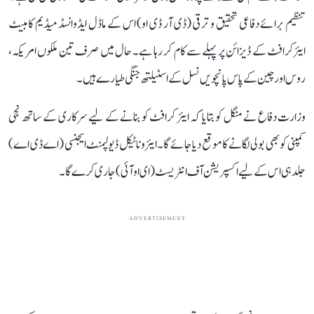
تنظیم برائے دفاعی تحقیق و ترقی (ڈی آر ڈی او) اس کے ماڈل ایڈوانسڈ میڈیم کامبیٹ
ایئرکرافٹ کے ڈیزائن پر پہلے سے کام کر رہا ہے۔ حال میں صرف تین ملکوں امریکہ،
روس اور چین کے پاس پانچویں نسل کے اسٹیلتھ جنگی طیارے ہیں۔
وزارت دفاع نے منگل کو بتایا کہ ایئر کرافٹ کو بنانے کے لیے سرکاری کے ساتھ نجی
کمپنی کو بھی بولی لگانے کا موقع دیا جائے گا۔ ایئروناٹیکل ڈیولپمنٹ ایجنسی (اے ڈی اے)
جلد ہی اس کے لیے اکسپریشن آف انٹریسٹ (ای او آئی) جاری کرے گا۔
ADVERTISEMENT