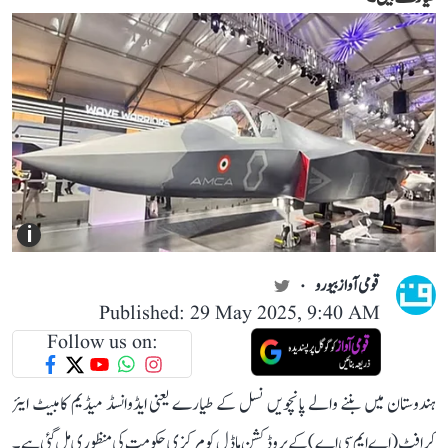
i
قومی آواز بیورو
Published: 29 May 2025, 9:40 AM
Follow us on:
ہندوستان میں بننے والے پانچویں نسل کے طیارے یعنی ایڈوانسڈ میڈیم کامبیٹ ایئر
کرافٹ (اے ایم سی اے) کے پروڈکشن ماڈل کو مرکزی حکومت کی منظوری مل گئی ہے۔