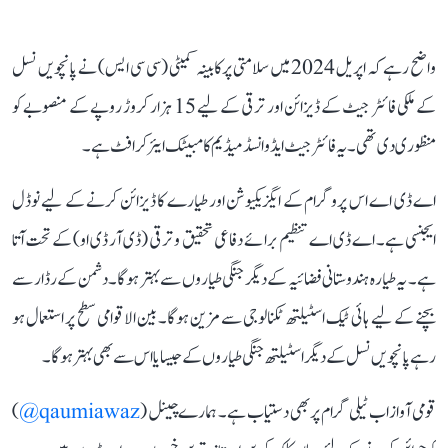
واضح رہے کہ اپریل 2024 میں سلامتی پر کابینہ کمیٹی (سی سی ایس) نے پانچویں نسل
کے ملکی فائٹر جیٹ کے ڈیزائن اور ترقی کے لیے 15 ہزار کروڑ روپے کے منصوبے کو
منظوری دی تھی۔ یہ فائٹر جیٹ ایڈوانسڈ میڈیم کامبیٹک ایئر کرافٹ ہے۔
اے ڈی اے اس پروگرام کے ایگزیکیوشن اور طیارے کا ڈیزائن کرنے کے لیے نوڈل
ایجنسی ہے۔ اے ڈی اے تنظیم برائے دفاعی تحقیق و ترقی (ڈی آر ڈی او) کے تحت آتا
ہے۔ یہ طیارہ ہندوستانی فضائیہ کے دیگر جنگی طیاروں سے بہتر ہوگا۔ دشمن کے رڈار سے
بچنے کے لیے ہائی ٹیک اسٹیلتھ ٹکنالوجی سے مزین ہوگا۔ بین الاقوامی سطح پر استعمال ہو
رہے پانچویں نسل کے دیگر اسٹیلتھ جنگی طیاروں کے جیسا یا اس سے بھی بہتر ہوگا۔
قومی آواز اب ٹیلی گرام پر بھی دستیاب ہے۔ ہمارے چینل (
qaumiawaz@
)