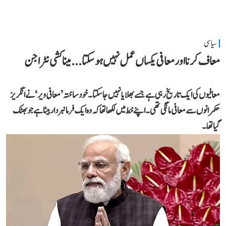
سیاسی
معاف کرنا اور معافی یکساں عمل نہیں ہو سکتا... میناکشی نٹراجن
معافیوں کی ایک تاریخ رہی ہے جسے بھلایا نہیں جا سکتا۔ خود ساختہ ’معافی ویر‘ نے انگریز
حکمرانوں سے معافی مانگی تھی۔ اپنے خط میں لکھا تھا کہ وہ ایک فرمانبردار بیٹا ہے جو بھٹک
گیا تھا۔