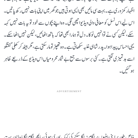
اظہار کمزوری ہے۔ بہت سی مائیں بھی ایسی ہوتی ہیں جو گھر میں اپنی بات نہیں رکھ پاتیں۔
اس لیے اس نسل کو معافی والی ویڈیو اچھی لگی۔ وہ اپنے بچوں سے خود تو یہ بات نہیں کہہ
سکے، لیکن کسی نے تو انہیں ٹوکا۔ دل تو ہمارا بھی تھا کہ ہاتھ اٹھائیں، لیکن نہیں اٹھا سکے۔
یہی احساس پیدا ہوا۔ پدر شاہی غلبہ سکھاتی ہے۔ وہ تھپڑ تو مار سکتی ہے، مگر بیٹھ کر کھلی گفتگو
اسے بدتمیزی لگتی ہے۔ کئی برسوں سے جمع بے شمار محرومیاں اس ویڈیو کے ذریعے ظاہر
ہو گئیں۔
ADVERTISEMENT
خاص طور پر اپنی بیٹیوں پر لگام نہ لگا سکنے کی کسک پوری ہوئی، یا پھر لگام لگایا جانا درست