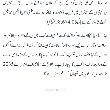
طیارہ بنانے میں نجی کمپنیوں کو موقع دینے کے اعلان سے دفاع اور اس سے جڑے سیکٹرس
کی کمپنیوں کے شیئرس میں قریب 6 فیصد کا اضافہ ہوا ہے۔ نفٹی انڈیا ڈیفنس انڈیکس
بھی 52 ہفتہ کے نئے ہائی 8,674.05 پر پہنچ گیا۔
ایڈوانسڈ میڈیم کامبیٹ ایئر کرافٹ (اے ایم سی اے) ملک میں ہی بننے والا دوسرا فائٹر ایئر
کرافٹ ہوگا۔ اس سے پہلے ہندوستان میں لائٹ کامبیٹ ایئر کرافٹ (ایل سی اے) تیجس
اور اس کے ایڈوانسڈ ورزن تیجس مارک-1 کو تیار کیا جا چکا ہے۔ اس کے مزید اعلیٰ درجے
کے ورزن مارک-1 اے پر کام جاری ہے۔ اطلاع کے مطابق اے ایم سی اے 2035
تک فضائیہ اور بحریہ میں تعیناتی کے لیے دستیاب ہوگا۔
ADVERTISEMENT