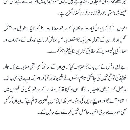
گیر حلقے محاذ آرائی کو جاری رکھنا چاہتے ہیں۔ ایسی صورتحال میں امریکہ کے لیے کسی بھی
فیصلے میں احتیاط اور توازن برقرار رکھنا ناگزیر ہے۔
انہوں نے کہا کہ ایرانی قیادت اور نظام کے ساتھ معاملات طے کرنا ایک طویل اور مشکل
عمل ہوگا۔ ان کے بقول، امریکہ کا مقصد ایسا حل تلاش کرنا ہے جو ملک کے مفادات اور
صدر کی پالیسیوں کے مطابق بہترین نتائج فراہم کرے۔
جے ڈی وینس نے اس بات کا اعتراف کیا کہ ایران کے ساتھ کسی حتمی معاہدے تک جلد
پہنچنے کی توقع نہیں کی جا سکتی، تاہم انہوں نے یقین ظاہر کیا کہ امریکہ اپنے بنیادی اہداف
حاصل کرنے میں کامیاب ہوگا۔ ان کا کہنا تھا کہ وقت کے ساتھ تیل کی قیمتوں میں
استحکام آئے گا اور وہ نیچے رہیں گی، جبکہ امریکہ اپنی اس پالیسی پر قائم ہے کہ ایران کو کسی
بھی صورت جوہری ہتھیار حاصل نہیں کرنے دیے جائیں گے۔