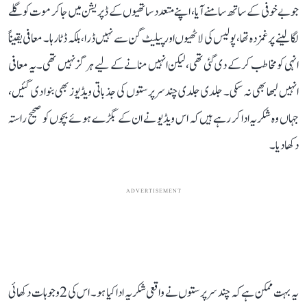
جو بے خوفی کے ساتھ سامنے آیا، اپنے متعدد ساتھیوں کے ڈپریشن میں جا کر موت کو گلے
لگا لینے پر غمزدہ تھا، پولیس کی لاٹھیوں اور پیلیٹ گن سے نہیں ڈرا، بلکہ ڈٹا رہا۔ معافی یقیناً
انہی کو مخاطب کر کے دی گئی تھی، لیکن انہیں منانے کے لیے ہرگز نہیں تھی۔ یہ معافی
انہیں لبھا بھی نہ سکی۔ جلدی جلدی چند سرپرستوں کی جذباتی ویڈیوز بھی بنوا دی گئیں،
جہاں وہ شکریہ ادا کر رہے ہیں کہ اس ویڈیو نے ان کے بگڑے ہوئے بچوں کو صحیح راستہ
دکھا دیا۔
ADVERTISEMENT
یہ بہت ممکن ہے کہ چند سرپرستوں نے واقعی شکریہ ادا کیا ہو۔ اس کی 2 وجوہات دکھائی