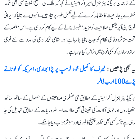
کے ترجمان بریگیڈیئر جنرل امیر اکرامینیا نے کہا کہ ملک کی مسلح افواج کسی بھی ممکنہ
خطرے یا جارحیت کا مقابلہ کرنے کے لیے مکمل طور پر تیار ہیں۔ انہوں نے بتایا کہ ایرانی
فوج اپنی آپریشنل صلاحیت کو مزید مضبوط بنانے کے لیے کام کر رہی ہے۔ اس مقصد کے
تحت متاثرہ دفاعی نظام کو جدید بنایا جا رہا ہے اور مقامی ٹیکنالوجی کی مدد سے نئے فوجی
سازوسامان کو بھی فوج میں شامل کیا جا رہا ہے۔
یہ بھی پڑھیں :
ٹیرف کا کھیل خود ٹرمپ پر پڑا بھاری، امریکہ کو لوٹانے
پڑے 100 ارب ڈالر
بریگیڈیئر جنرل اکرامینیا کے مطابق نئی عسکری صلاحیتوں کے حصول کے ساتھ ساتھ
ہتھیاروں اور فوجی آلات کی تعیناتی بھی حالات اور ضروریات کے مطابق تبدیل کی جا
رہی ہے تاکہ کسی بھی ممکنہ چیلنج کا فوری اور مؤثر جواب دیا جا سکے۔