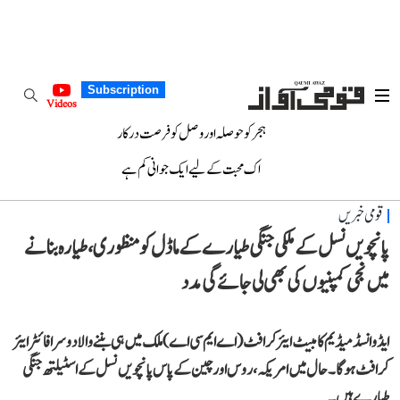
Subscription
Videos
ہجر کو حوصلہ اور وصل کو فرصت درکار
اک محبت کے لیے ایک جوانی کم ہے
قومی خبریں
پانچویں نسل کے ملکی جنگی طیارے کے ماڈل کو منظوری، طیارہ بنانے
میں نجی کمپنیوں کی بھی لی جائے گی مدد
ایڈوانسڈ میڈیم کامبیٹ ایئر کرافٹ (اے ایم سی اے) ملک میں ہی بننے والا دوسرا فائٹر ایئر
کرافٹ ہوگا۔ حال میں امریکہ، روس اور چین کے پاس پانچویں نسل کے اسٹیلتھ جنگی
طیارے ہیں۔