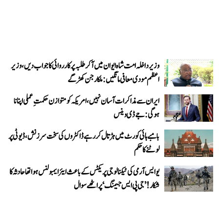
وزیر داخلہ امت شاہ ایوان میں آ کر طلبہ پر کارروائی کا جواب دیں، وزیر
اعظم مودی معافی مانگیں: ملکارجن کھڑگے
ایران سے مذاکرات آسان نہیں، امریکہ کو متوازن حکمتِ عملی اپنانا
ہوگی: جے ڈی وینس
بامبے ہائی کورٹ میں ہڑتال کر رہے ڈاکٹروں کی سخت سرزنش، ڈیوٹی پر
لوٹنے کا حکم
یو ایس آرمی کی ٹیکنالوجی پریکٹس کے باعث ایئر ایمبولنس ہوا تھا حادثہ کا
شکار! ’جی پی ایس جیمنگ‘ پر اٹھے سوال