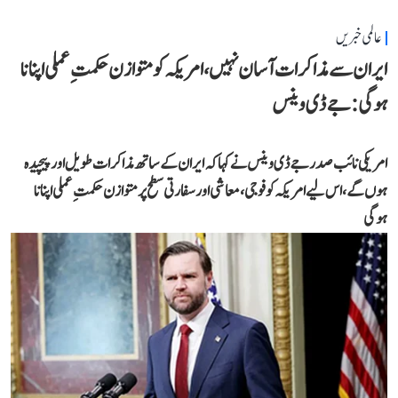
عالمی خبریں
ایران سے مذاکرات آسان نہیں، امریکہ کو متوازن حکمتِ عملی اپنانا
ہوگی: جے ڈی وینس
امریکی نائب صدر جے ڈی وینس نے کہا کہ ایران کے ساتھ مذاکرات طویل اور پیچیدہ
ہوں گے، اس لیے امریکہ کو فوجی، معاشی اور سفارتی سطح پر متوازن حکمتِ عملی اپنانا
ہوگی