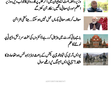
وزیر داخلہ امت شاہ ایوان میں آ کر طلبہ پر کارروائی کا جواب دیں، وزیر
اعظم مودی معافی مانگیں: ملکارجن کھڑگے
معاف کرنا اور معافی یکساں عمل نہیں ہو سکتا... میناکشی نٹراجن
بامبے ہائی کورٹ میں ہڑتال کر رہے ڈاکٹروں کی سخت سرزنش، ڈیوٹی پر
لوٹنے کا حکم
یو ایس آرمی کی ٹیکنالوجی پریکٹس کے باعث ایئر ایمبولنس ہوا تھا حادثہ کا
شکار! ’جی پی ایس جیمنگ‘ پر اٹھے سوال
ADVERTISEMENT