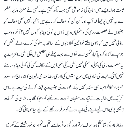
ثابت ہوا۔ ایسے میں سماج کی خاموشی بھی بہت کچھ کہتی ہے۔ کسی نے معزز وزیر اعظم
سے یہ نہیں پوچھا کہ آپ اور کن کن کو معاف کر رہے ہیں؟ کیا انہیں بھی معاف کیا
جنہوں نے عصمت دری کی دھمکیاں دیں؟ اس پر کوئی ویڈیو کیوں نہیں؟ آخر وہ سب
لاڈلی نہیں ہیں کیا؟ اسی ہفتے خواتین کھلاڑیوں کے ساتھ بدسلوکی کرنے والے شخص کو
جرم سے آزاد کر دیا گیا، لیکن اسے تو اس سے بہت پہلے ہی بخشش مل چکی تھی۔ انٹرنیٹ پر
یہ عصمت دری کی پہلی دھمکی نہیں تھی۔ بُلی سُلی ڈیل کے خلاف کسی کی کوئی ویڈیو سامنے
نہیں آئی۔ محبت کی شادی میں سرپرستوں کی لازمی رضامندی، لیو اِن کا اندراج اور مبینہ
’لو جہاد‘ کا الزام مذہبی مسئلہ نہیں، بلکہ عورت کی جنسیت پر قبضہ کرنے کی نیت ہے۔ اس
تحریک میں طالبات نے قیادت سنبھالی تو بہت سے غلبے کو دھچکا لگا، پدر شاہی کی گرفت
ڈھیلی پڑی، اس لیے اپنے مائی باپ ہونے کو برقرار رکھنے کے لیے ویڈیو بنائی گئی۔
لہٰذا زبان کی شائستگی ہر طرف برقرار رکھی جانی چاہیے تھی۔ لیکن جو خود شیشے کے گھر میں