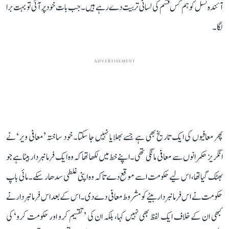
آئندہ نسل کو ہم کس قسم کی لسانی تربیت دے رہے ہیں۔ جب بات خود پر آئی تو بہت برا
لگا۔
ADVERTISEMENT
پھر معافیوں کی ایک تاریخ بھی ہے جسے بھلایا نہیں جا سکتا۔ خود ساختہ ’معافی ویر‘ نے
انگریز حکمرانوں سے معافی مانگی تھی۔ اپنے خط میں لکھا تھا کہ وہ ایک فرمانبردار بیٹا ہے جو
بھٹک گیا تھا، اس لیے حکومت اسے موقع دے تاکہ وہ اپنی غلطی سدھار سکے۔ مائی باپ
حکومت نے اس فرمانبردار بیٹے کو مشروط معافی دے دی۔ اس کے بعد اس فرمانبردار نے
کبھی ان کے خلاف ایک لفظ بھی نہیں کہا، بلکہ ان کی ’تقسیم کرو اور حکومت کرو‘ کی