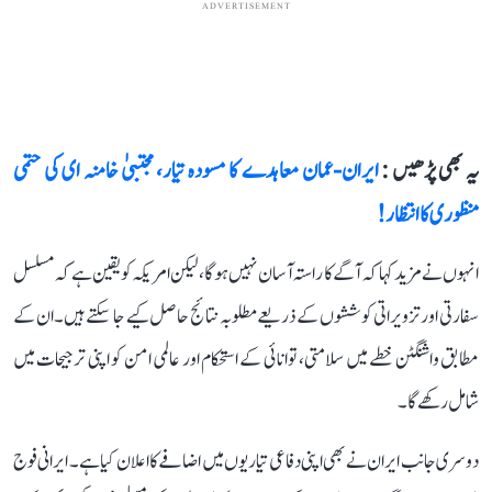
ADVERTISEMENT
یہ بھی پڑھیں :
ایران-عمان معاہدے کا مسودہ تیار، مجتبیٰ خامنہ ای کی حتمی
منظوری کا انتظار!
انہوں نے مزید کہا کہ آگے کا راستہ آسان نہیں ہوگا، لیکن امریکہ کو یقین ہے کہ مسلسل
سفارتی اور تزویراتی کوششوں کے ذریعے مطلوبہ نتائج حاصل کیے جا سکتے ہیں۔ ان کے
مطابق واشنگٹن خطے میں سلامتی، توانائی کے استحکام اور عالمی امن کو اپنی ترجیحات میں
شامل رکھے گا۔
دوسری جانب ایران نے بھی اپنی دفاعی تیاریوں میں اضافے کا اعلان کیا ہے۔ ایرانی فوج