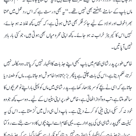
ماں باپ کے سامنے بیٹھتے بھی نہیں تھے۔‘‘ یہ بھی درست ہے کہ اس ردعمل میں ممتا
بھرا خوف اور اولاد کے لیے جائز فکر بھی شامل ہوتی ہے، کہ کہیں کچھ غلط نہ ہو جائے،
کہیں اس کا کیریئر خراب نہ ہو جائے۔ کچھ اپنی محرومیاں بھی ہوتی ہیں، جو کئی بار باہر
نہیں آ پاتیں۔
خاص طور پر پدر شاہی نظام میں باپ کبھی اپنے جذبات کا اظہار نہیں کر پاتا۔ وہ مکالمہ نہیں
کرتا، حکم دیتا ہے، اس کی بات چلتی ہے یا پھر بڑبڑاتا ہوا خاموش ہو جاتا ہے۔ ماں کو طعنہ دیا
جاتا ہے کہ اسی نے بچے کو سر چڑھا رکھا ہے۔ پدر شاہی میں ماں کو پہلی بار اپنے نو عمر بچوں کا
ساتھ ملتا ہے، تب وہ آواز اٹھاتی ہے، خاص طور پر اپنی بیٹیوں کے لیے۔ وہ سب کچھ جو وہ
خود نہ کر سکی، اپنی بیٹی کو کرنے دیتی ہے۔ باپ دل ہی دل میں کُڑھتا ہے۔ اس کی یہ
کیفیت بھی پدر شاہی ہی کی پیداوار ہے۔ یہی نظام اسے اپنے بچوں کا دوست بننے سے روکتا
ہے، اپنے جذبات کے اظہار کی اجازت نہیں دیتا، کیونکہ اسے سکھایا گیا ہے کہ جذبات کا