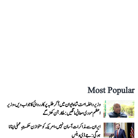
Most Popular
وزیر داخلہ امت شاہ ایوان میں آ کر طلبہ پر کارروائی کا جواب دیں، وزیر
اعظم مودی معافی مانگیں: ملکارجن کھڑگے
ایران سے مذاکرات آسان نہیں، امریکہ کو متوازن حکمتِ عملی اپنانا
ہوگی: جے ڈی وینس