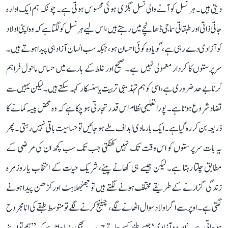
دیتی ہیں۔ ہر نسل کو آنے والی نسل بگڑی ہوئی محسوس ہوتی ہے۔ چونکہ ہم ایک ادارہ
جاتی ذاتی اور طبقاتی سماجی ڈھانچے میں رہتے ہیں، اس لیے ہر نسل کو لگتا ہے کہ وہ اپنی اولاد
کو آزادی دے رہی ہے، گویا وہ کوئی احسان ہو، جبکہ سب انسان آزاد ہی پیدا ہوتے ہیں۔
سرپرستوں کا کردار معمولی نہیں ہے۔ صحیح اور غلط کے بارے میں حساس ماحول فراہم
کرنا بے حد ضروری ہے، اسی کو ہم تہذیبی تربیت یا سنسکار کہہ سکتے ہیں۔ لیکن یہیں سے
تضاد شروع ہوتا ہے۔ پورا تعلیمی نظام اس قدر تجارتی ہو چکا ہے کہ وہ محض پیسہ کمانے کا
ذریعہ بن کر رہ گیا ہے۔ ایک بار مادی اہداف طے ہو جائیں تو حساسیت باقی نہیں رہتی۔ پھر
یہ بات سرپرستوں کو اس وقت تک نہیں کھٹکتی جب تک سب کچھ ان کی مرضی کے
مطابق چلتا رہتا ہے۔ لیکن جیسے ہی کھانے پینے، شریک حیات کے انتخاب یا روزمرہ
زندگی گزارنے کے طریقے مختلف ہونے لگتے ہیں تو جھنجھلاہٹ اور کڑھن پیدا ہونے
لگتی ہے۔ اوپر سے اگر اولاد سوال اٹھانے لگے، چیلنج کرنے لگے تو متوسط طبقے کی انا مجروح
ہو جاتی ہے۔’اور دو آزادی‘ جیسے طنز کسے جاتے ہیں۔ یہ بھی سنایا جاتا ہے کہ ’’ہم تو اپنے