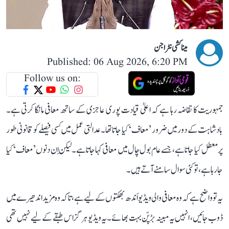
میناکشی نٹراجن
Published: 06 Aug 2026, 6:20 PM
Follow us on:
جمہوریت کا تقاضہ رہا ہے کہ اعلیٰ قیادت پوری عاجزی کے ساتھ معافی مانگا کرتی ہے۔
بادشاہت کے دور میں ضرور ’معاف‘ کیا جاتا تھا۔ عدالتی عمل میں کسی فیصلے کو قانونی طور
پر معطل کیا جاتا ہے، جسے عام بول چال میں معافی کہا جاتا ہے۔ لیکن اِن دنوں ’معاف‘ کیا
جا رہا ہے، تو کئی سوال سامنے آتے ہیں۔
یہ تو واضح ہے کہ وہ معافی والی ویڈیو اَندھ بھکتوں کے لیے ہے، تاکہ وہ مزید اندھیرے میں
ڈوب جائیں، انہیں یہ مبینہ بڑپّن بہت بھائے۔ یہ ویڈیو ہرگز اس طبقے کے لیے نہیں تھی