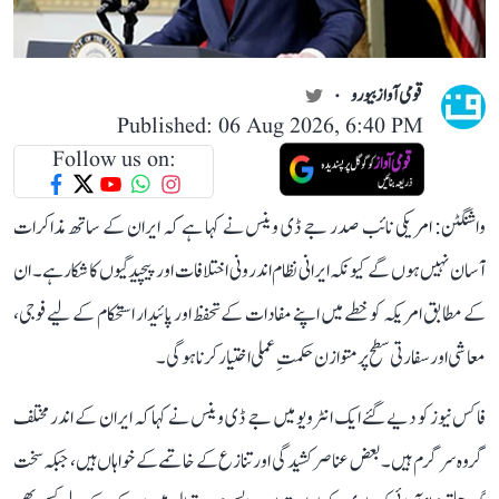
قومی آواز بیورو
Published: 06 Aug 2026, 6:40 PM
Follow us on:
واشنگٹن: امریکی نائب صدر جے ڈی وینس نے کہا ہے کہ ایران کے ساتھ مذاکرات
آسان نہیں ہوں گے کیونکہ ایرانی نظام اندرونی اختلافات اور پیچیدگیوں کا شکار ہے۔ ان
کے مطابق امریکہ کو خطے میں اپنے مفادات کے تحفظ اور پائیدار استحکام کے لیے فوجی،
معاشی اور سفارتی سطح پر متوازن حکمتِ عملی اختیار کرنا ہوگی۔
فاکس نیوز کو دیے گئے ایک انٹرویو میں جے ڈی وینس نے کہا کہ ایران کے اندر مختلف
گروہ سرگرم ہیں۔ بعض عناصر کشیدگی اور تنازع کے خاتمے کے خواہاں ہیں، جبکہ سخت