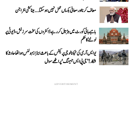
معاف کرنا اور معافی یکساں عمل نہیں ہو سکتا... میناکشی نٹراجن
بامبے ہائی کورٹ میں ہڑتال کر رہے ڈاکٹروں کی سخت سرزنش، ڈیوٹی پر
لوٹنے کا حکم
یو ایس آرمی کی ٹیکنالوجی پریکٹس کے باعث ایئر ایمبولنس ہوا تھا حادثہ کا
شکار! ’جی پی ایس جیمنگ‘ پر اٹھے سوال
ADVERTISEMENT