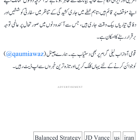
امریکی اور ایرانی حکام کے حالیہ بیانات سے ظاہر ہوتا ہے کہ اگرچہ دونوں ممالک اپنے
اپنے مؤقف پر قائم ہیں، تاہم خطے میں جاری کشیدگی کے تناظر میں سفارتی کوششیں اور
دفاعی تیاریاں بیک وقت جاری ہیں، جس سے آئندہ دنوں میں صورتحال پر عالمی توجہ
برقرار رہنے کا امکان ہے۔
قومی آواز اب ٹیلی گرام پر بھی دستیاب ہے۔ ہمارے چینل (
qaumiawaz@
)
کو جوائن کرنے کے لئے یہاں کلک کریں اور تازہ ترین خبروں سے اپ ڈیٹ رہیں۔
ADVERTISEMENT
Balanced Strategy
JD Vance
us
iran