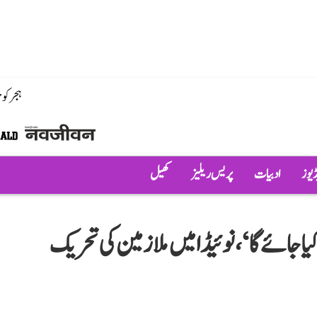
ہجر کو
ڈیوز
ادبیات
پریس ریلیز
کھیل
 جائے گا‘، نوئیڈا میں ملازمین کی تحریک