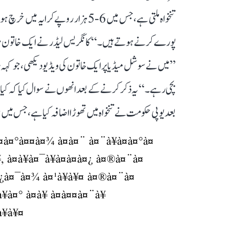
تنخواہ ملتی ہے، جس میں 6-5 ہزار روپے
پورے کرنے ہوتے ہیں۔‘‘ کانگریس لیڈر نے ایک خاتون مزدور
بچی رہے۔‘‘ یہ ذکر کرنے کے بعد انھوں نے سوال کیا کہ کیا 
بعد یوپی حکومت نے تنخواہ میں تھوڑا اضافہ کیا ہے، جس میں مہ
à¤­à¤°à¤¤à¤¾ à¤à¤¨ à¤¨à¥à¤à¤°à¤
, à¤à¥à¤¯à¥à¤à¤à¤¿ à¤®à¤¨à¤
à¤¿à¤¯à¤¾ à¤¹à¥à¥¤ à¤®à¤¨à¤
¥à¤° à¤à¥ à¤à¤¤à¤¨à¥
à¥à¥¤