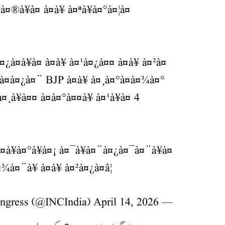
®à¥à¤ à¤­à¥ à¤ªà¥à¤°à¤¦à¤
¿à¤à¥à¤ à¤à¥ à¤¹à¤¿à¤¤ à¤à¥ à¤²à¤
à¤à¤¿à¤¨ BJP à¤à¥ à¤¸à¤°à¤à¤¾à¤°
¤¸à¥à¤¤ à¤à¤°à¤¤à¥ à¤¹à¥à¤ 4
 à¤à¥à¤°à¥à¤¡ à¤¯à¥à¤¨à¤¿à¤¯à¤¨à¥à¤
¤¨à¥ à¤à¥ à¤²à¤¿à¤â¦
April 14, 2026
— Congress (@INCIndia)