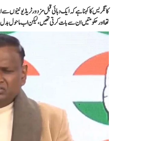
کانگریس کا کہنا ہے کہ ایک دہائی قبل مزدور ٹریڈ یونینوں س
تھا اور حکومتیں ان سے بات کرتی تھیں، لیکن اب ماحول بدل 