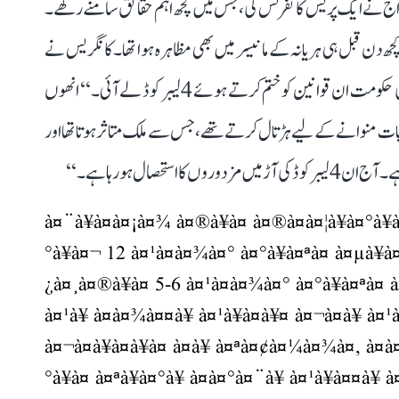
راج نے ایک پریس کانفرنس کی، جس میں کچھ اہم حقائق سامنے رکھے۔
چھ دن قبل ہی ہریانہ کے مانیسر میں بھی مظاہرہ ہوا تھا۔ کانگریس نے
مزدوروں کے مفاد کے لیے لیبر لاء بنائے، لیکن بی جے پی کی حکومت ان قوانین کو ختم کرتے ہوئے 4 لیبر کوڈ لے آئی۔‘‘ انھوں
ی بات منوانے کے لیے ہڑتال کرتے تھے، جس سے ملک متاثر ہوتا تھا اور
تحصال ہو رہا ہے۔‘‘
à¤¨à¥à¤à¤¡à¤¾ à¤®à¥à¤ à¤®à¤à¤¦à¥à¤°à¥à
°à¥à¤¬ 12 à¤¹à¤à¤¾à¤° à¤°à¥à¤ªà¤ à¤µà¥
¿à¤¸à¤®à¥à¤ 5-6 à¤¹à¤à¤¾à¤° à¤°à¥à¤ªà¤ à
à¤¹à¥ à¤à¤¾à¤¤à¥ à¤¹à¥à¤à¥¤ à¤¬à¤à¥ à¤¹à¥
à¤¬à¤à¥à¤à¥à¤ à¤à¥ à¤ªà¤¢à¤¼à¤¾à¤, à¤
°à¥à¤ à¤ªà¥à¤°à¥ à¤à¤°à¤¨à¥ à¤¹à¥à¤¤à¥ à