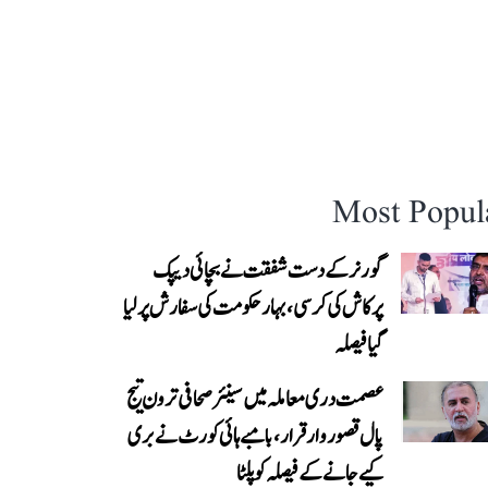
Most Popul
گورنر کے دست شفقت نے بچائی دیپک
پرکاش کی کرسی، بہار حکومت کی سفارش پر لیا
گیا فیصلہ
عصمت دری معاملہ میں سینئر صحافی ترون تیج
پال قصوروار قرار، بامبے ہائی کورٹ نے بری
کیے جانے کے فیصلہ کو پلٹا