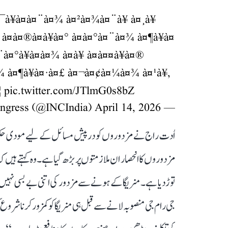
¥à¤à¤¨à¤¾ à¤²à¤¾à¤¨à¥ à¤¸à¥
 à¤à¤®à¤à¥à¤° à¤à¤°à¤¨à¤¾ à¤¶à¥à¤
¤°à¥à¤à¤¾ à¤à¥ à¤à¤¤à¥à¤®
à¤¾ à¤¶à¥à¤·à¤£ à¤¬à¤¢à¤¼à¤¾ à¤¹à¥,
¦
pic.twitter.com/JTlmG0s8bZ
April 14, 2026
— Congress (@INCIndia)
اُدت راج نے مزدوروں کو درپیش مسائل کے لیے مودی حکومت ک
مزدوروں کا انحصار ان ملازمتوں پر بڑھ گیا ہے۔ وہ کہتے ہیں ک
توڑ دیا ہے۔ منریگا کے ہونے سے مزدور کی اتنی بے بسی نہیں
جی رام جی منصوبہ لانے سے قبل ہی منریگا کو کمزور کرنا شروع