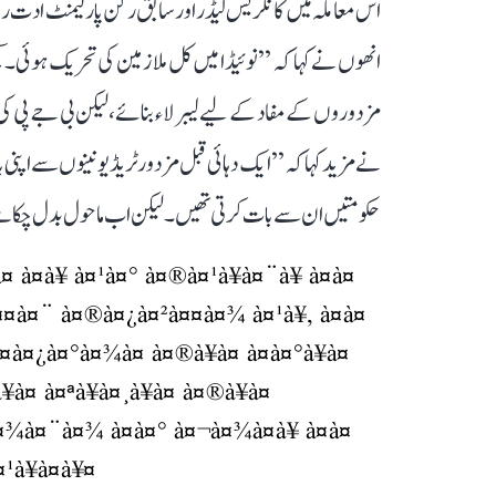
اس معاملہ میں کانگریس لیڈر اور سابق رکن پارلیمنٹ ادت 
انھوں نے کہا کہ ’’نوئیڈا میں کل ملازمین کی تحریک ہوئی۔ ک
نے مزید کہا کہ ’’ایک دہائی قبل مزدور ٹریڈ یونینوں سے اپن
حکومتیں ان سے بات کرتی تھیں۔ لیکن اب ماحول بدل چکا ہے۔ آج ان 4 لیبر کوڈ کی آڑ میں مزدوروں کا اس
¤ à¤à¥ à¤¹à¤° à¤®à¤¹à¥à¤¨à¥ à¤à¤
à¤¤à¤¨ à¤®à¤¿à¤²à¤¤à¤¾ à¤¹à¥, à¤à¤
¤à¤¿à¤°à¤¾à¤ à¤®à¥à¤ à¤à¤°à¥à¤
à¤ à¤ªà¥à¤¸à¥à¤ à¤®à¥à¤
à¤¾à¤¨à¤¾ à¤à¤° à¤¬à¤¾à¤à¥ à¤à¤
¤¹à¥à¤à¥¤