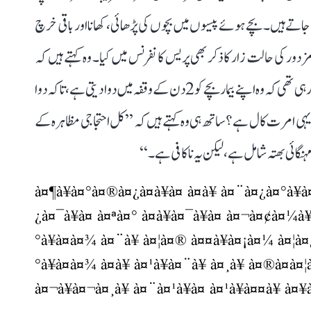
 کرایہ میں خرچ ہو جاتے ہیں۔ بچے ہوئے پیسوں میں بچوں کی پڑھائی، کھانا اور باقی خرچ
 کی حالت زار کا ذکر بھی پریس کانفرنس میں کیا۔ وہ کہتے ہیں کہ
’’میں نے سوشل میڈیا پر ایک خاتون کی ویڈیو دیکھی، جو کہہ رہی تھی کہ وہ اپنے بیمار بچے کو 2 دن کے وقفہ میں دوا دیتی ہے، تاکہ دوا
یہی امرت کال ہے؟ ساتھ ہی وہ کہتے ہیں کہ ’’کل احتجاجی مظاہرہ کے
نگائی بھتہ شامل ہے، لیکن یہ ناکافی ہے۔‘‘
à¤¶à¥à¤°à¤®à¤¿à¤à¥à¤ à¤à¥ à¤¨à¤¿à¤°à¥
¿à¤¯à¥à¤ à¤ªà¤° à¤à¥à¤¯à¥à¤ à¤¬à¤¢à¤¼à¥
°à¥à¤à¤¾ à¤¨à¥ à¤¦à¤® à¤¤à¥à¤¡à¤¼ à¤¦
°à¥à¤à¤¾ à¤à¥ à¤¹à¥à¤¨à¥ à¤¸à¥ à¤®à¤à¤¦à
à¤¬à¥à¤¬à¤¸à¥ à¤¨à¤¹à¥à¤ à¤¹à¥à¤¤à¥ à¤¥