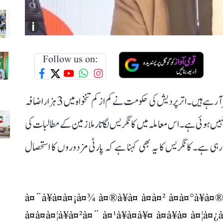
i
Follow us on:
نوئیڈا کی کئی کمپنیوں کے ملازمین اس وقت سراپا تحریک نظر آ رہے ہیں۔ اتر پردیش کی حکومت نے کم از کم تنخواہ میں 3 ہزار اضافہ
 نہیں ہوئی ہے۔ اس معاملہ میں کانگریس لگاتار ملازمین کے مطالبات کی
ہی ہے۔ کانگریس کا یہ بھی کہنا ہے کہ پارٹی مزدوروں کا استحصال
à¤¨à¥à¤à¤¡à¤¾ à¤®à¥à¤ à¤à¤² à¤à¤°à¥à¤
à¤à¤à¤¦à¥à¤²à¤¨ à¤¹à¥à¤à¥¤ à¤à¥à¤ à¤¦à¤