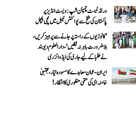
ورلڈ ٹیسٹ چمپئن شپ: ویسٹ انڈیز پر
پاکستان کی فتح سے پوائنٹس ٹیبل میں مچی ہلچل
’کانوڑیوں کے راستہ پر جانے سے پرہیز کریں،
بلاضرورت باہر نہ نکلیں‘، دارالعلوم دیوبند
نے طلبا کے لیے جاری کی ایڈوائزری
ایران-عمان معاہدے کا مسودہ تیار، مجتبیٰ
خامنہ ای کی حتمی منظوری کا انتظار!