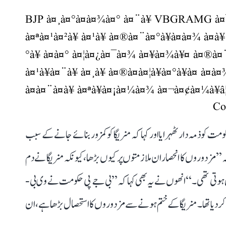
BJP à¤¸à¤°à¤à¤¾à¤° à¤¨à¥ VBGRAMG à¤¯à
à¤ªà¤¹à¤²à¥ à¤¹à¥ à¤®à¤¨à¤°à¥à¤à¤¾ à¤à¥
°à¥ à¤à¤° à¤¦à¤¿à¤¯à¤¾ à¤¥à¤¾à¥¤ à¤®à¤¨à
à¤¹à¥à¤¨à¥ à¤¸à¥ à¤®à¤à¤¦à¥à¤°à¥à¤ à¤
à¤à¤¨à¤à¥ à¤ªà¥à¤¡à¤¼à¤¾ à¤¬à¤¢à¤¼à¥â
و ذمہ دار ٹھہرایا اور کہا کہ منریگا کو کمزور بنائے جانے کے سبب
ہ ’’مزدوروں کا انحصار ان ملازمتوں پر کیوں بڑھا، کیونکہ منریگا نے دم
 ہوتی تھی۔‘‘ انھوں نے یہ بھی کہا کہ ’’بی جے پی حکومت نے وی بی-
 کر دیا تھا۔ منریگا کے ختم ہونے سے مزدوروں کا استحصال بڑھا ہے، ان