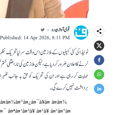
قومی آواز بیورو
Published: 14 Apr 2026, 8:11 PM
کرنے کا اعلان ضرور کر دیا ہے، لیکن ملازمین کی ناراضگی ختم
حمایت کر رہی ہے اور ان کی تحریک کو حق بہ جانب ٹھہرا ر
برداشت نہیں کرے گی۔
®à¤à¤¾à¤°à¤¿à¤¯à¥à¤ à¤à¤¾
¿à¤¨ à¤ªà¤¹à¤²à¥ à¤¹à¥ à¤¹à¤°à¤