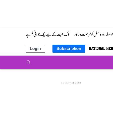
 حوصلہ اور وصل کو فرصت درکار
اک محبت کے لیے ایک جوانی کم ہے
Login
Subscription
ADVERTISEMENT