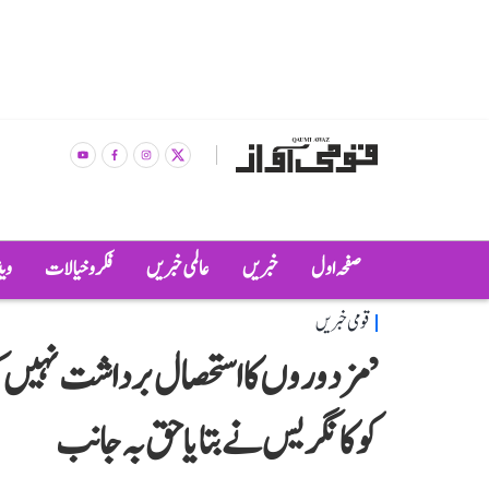
صفحہ اول
خبریں
عالمی خبریں
فکر و خیالات
وی
قومی خبریں
’مزدوروں کا استحصال برداشت نہیں کیا
کو کانگریس نے بتایا حق بہ جانب