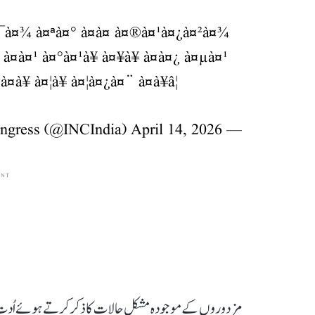
¤¯à¤¾ à¤ªà¤° à¤à¤ à¤®à¤¹à¤¿à¤²à¤¾
 à¤à¤¹ à¤°à¤¹à¥ à¤¥à¥ à¤à¤¿ à¤µà¤¹
à¥ à¤¦à¥ à¤¦à¤¿à¤¨ à¤à¥â¦
April 14, 2026
— Congress (@INCIndia)
ENT