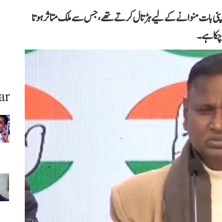
ے اپنی بات منوانے کے لیے ہڑتال کرتے تھے، جس سے ملک متاثر ہوتا
چکا ہے۔
ar