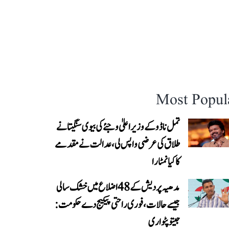
Most Popul
تمل ناڈو کے وزیر اعلیٰ وجئے کی بیوی سنگیتا نے
طلاق کی عرضی واپس لی، عدالت نے مقدمے
کا کیا نمٹارا
مدھیہ پردیش کے 48 اضلاع میں خشک سالی
جیسے حالات، فوری راحتی پیکیج دے حکومت:
جیتو پٹواری