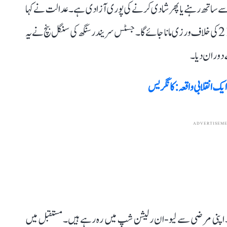
د سے ساتھ رہنے یا پھر شادی کرنے کی پوری آزادی ہے۔ عدالت نے کہا
کہ بالغ جوڑوں کے ان حقوق میں مداخلت آرٹیکل 19 اور 21 کی خلاف ورزی مانا جائے گا۔ جسٹس سریندر سنگھ کی سنگل بنچ نے یہ
ے دوران دیا۔
ک انقلابی واقعہ: کانگریس
ADVERTISEM
ں۔ اپنی مرضی سے لیو-ان رلیشن شپ میں رہ رہے ہیں۔ مستقبل میں