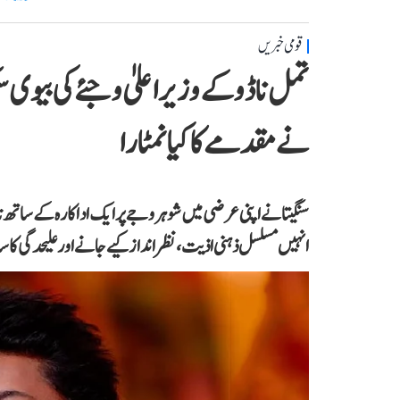
قومی خبریں
تمل ناڈو کے وزیر اعلیٰ وجئے کی بیوی
نے مقدمے کا کیا نمٹارا
سنگیتا نے اپنی عرضی میں شوہر وجے پر ایک اداکارہ کے ساتھ ناجائ
انہیں مسلسل ذہنی اذیت، نظر انداز کیے جانے اور علیحدگی کا سام