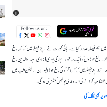
i
Follow us on:
 اہم فیصلہ صادر کیا ہے۔ ہائی کورٹ نے اپنے فیصلے میں کہا کہ بالغ
۔ بالغ جوڑوں کو ایک ساتھ رہنے کی پوری آزادی ہے۔ والدین بالغ
ے اپنے فیصلے میں کہا کہ اگر کوئی بالغ جوڑا لیو-اِن-رلیشن شپ میں
یں تحفظ مہیا کرانے کی ذمہ داری پولیس کمشنر کی ہوگی۔
تصویر بھی کلک کی