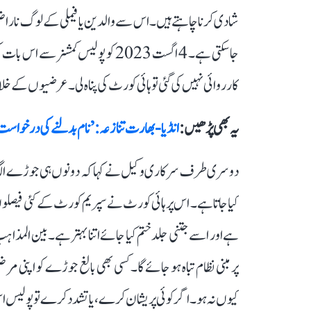
شادی کرنا چاہتے ہیں۔ اس سے والدین یا فیملی کے لوگ ناراض
جا سکتی ہے۔ 4 اگست 2023 کو پولیس ک
کارروائی نہیں کی گئی تو ہائی کورٹ کی پناہ لی۔ عرضیوں کے خ
یہ بھی پڑھیں :
انڈیا-بھارت تنازعہ: ’نام بدلنے کی درخواست م
دوسری طرف سرکاری وکیل نے کہا کہ دونوں ہی جوڑے الگ م
کیا جاتا ہے۔ اس پر ہائی کورٹ نے سپریم کورٹ کے کئی فیصلوں
ہے اور اسے جتنی جلد ختم کیا جائے اتنا بہتر ہے۔ بین المذا
پر مبنی نظام تباہ ہو جائے گا۔ کسی بھی بالغ جوڑے کو اپن
کیوں نہ ہو۔ اگر کوئی پریشان کرے، یا تشدد کرے تو پولیس 