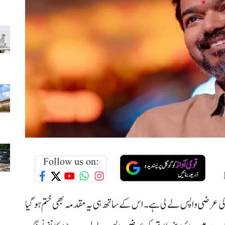
Follow us on:
اق کی عرضی واپس لے لی ہے۔ اس کے ساتھ ہی یہ مقدمہ بھی ختم ہو گیا