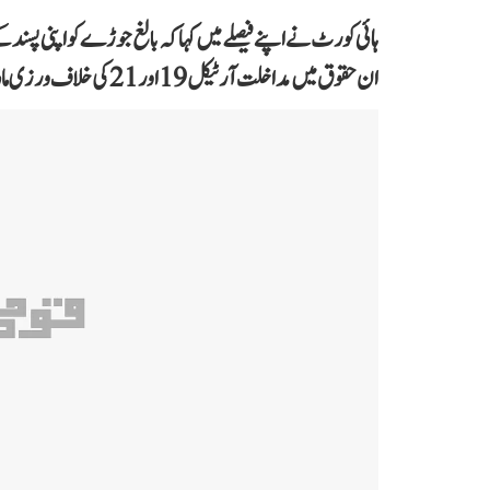
ہائی کورٹ نے اپنے فیصلے میں کہا کہ بالغ جوڑے کو اپنی پسن
ان حقوق میں مداخلت آرٹیکل 19 اور 21 کی خلاف ورزی مانی جائے گی۔