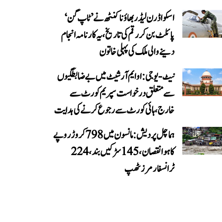
اسکواڈرن لیڈر بھاؤنا کنٹھ نے ’ٹاپ گن‘
پائلٹ بن کر رقم کی تاریخ، یہ کارنامہ انجام
دینے والی ملک کی پہلی خاتون
نیٹ-یو جی: او ایم آر شیٹ میں بے ضابطگیوں
سے متعلق درخواست سپریم کورٹ سے
خارج، ہائی کورٹ سے رجوع کرنے کی ہدایت
ہماچل پردیش: مانسون میں 798 کروڑ روپے
کا ہوا نقصان، 145 سڑکیں بند، 224
ٹرانسفارمرز ٹھپ