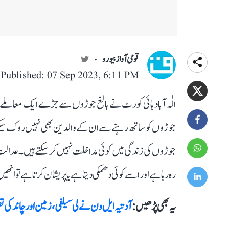
قومی آواز بیورو
Published: 07 Sep 2023, 6:11 PM
الٰہ آباد ہائی کورٹ نے بالغ جوڑوں سے جڑے ایک معاملے میں
جوڑوں کو ساتھ رہنے سے ان کے والدین بھی نہیں روک سکتے
جوڑوں کی زندگی میں کوئی مداخلت نہیں کر سکتے ہیں۔ عدالت ن
رہ رہا ہے اور اسے کوئی دھمکی دیتا ہے یا پریشان کرتا ہے تو انھ
یہ بھی پڑھیں :
آدتیہ ایل ون نے لی سیلفی، زمین اور چاند کی 