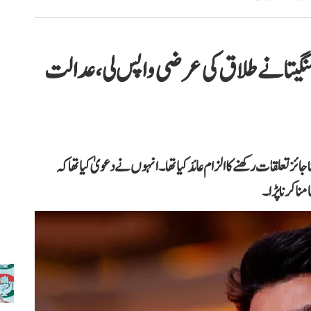
 سنگیتا نے طلاق کی عرضی واپس لی، عدالت
ز تعلقات رکھنے کا الزام عائد کیا تھا۔ انہوں نے دعویٰ کیا تھا کہ
نا کرنا پڑا۔