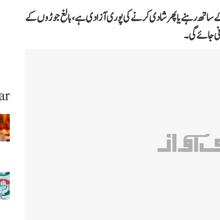
د کے ساتھ رہنے یا پھر شادی کرنے کی پوری آزادی ہے، بالغ جوڑوں کے
ar