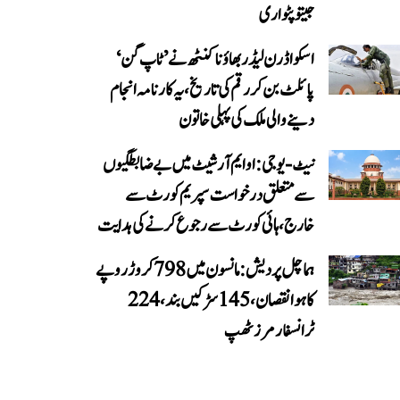
جیتو پٹواری
اسکواڈرن لیڈر بھاؤنا کنٹھ نے ’ٹاپ گن‘
پائلٹ بن کر رقم کی تاریخ، یہ کارنامہ انجام
دینے والی ملک کی پہلی خاتون
نیٹ-یو جی: او ایم آر شیٹ میں بے ضابطگیوں
سے متعلق درخواست سپریم کورٹ سے
خارج، ہائی کورٹ سے رجوع کرنے کی ہدایت
ہماچل پردیش: مانسون میں 798 کروڑ روپے
کا ہوا نقصان، 145 سڑکیں بند، 224
ٹرانسفارمرز ٹھپ