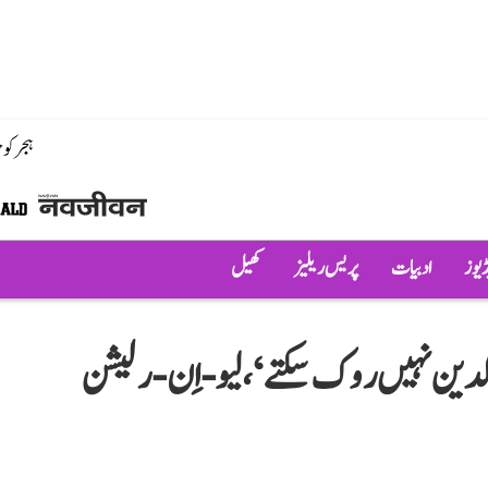
ہجر کو
ڈیوز
ادبیات
پریس ریلیز
کھیل
لدین نہیں روک سکتے‘، لیو-اِن-رلیشن