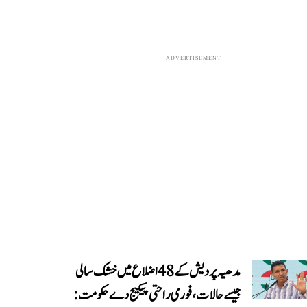
ADVERTISEMENT
مدھیہ پردیش کے 48 اضلاع میں خشک سالی
جیسے حالات، فوری راحتی پیکیج دے حکومت: