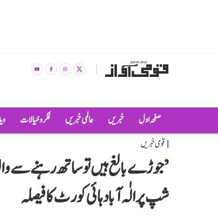
صفحہ اول
خبریں
عالمی خبریں
فکر و خیالات
وی
قومی خبریں
’جوڑے بالغ ہیں تو ساتھ رہنے سے وا
شپ پر الٰہ آباد ہائی کورٹ کا فیصلہ