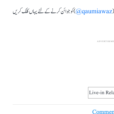
(
qaumiawaz@
) کو جوائن کرنے کے لئے یہاں کلک کریں
ADVERTISEM
Live-in Rel
Comment