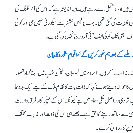
 ہیں اور دھمکی دے رہے ہیں۔ ایسا اندیشہ ہے کہ اس کی آنر کلنگ کی
مشنر سے اس بات کی شکایت کی گئی تھی۔ جب پولیس کمشنر سے سیکورٹی نہیں ملی اور کوئی
لاف ابھی تک کوئی ایف آئی آر درج نہیں کی گئی ہے۔
لنے کے بعد ہم غور کریں گے‘، اقوام متحدہ کا بیان
ذاہب کے ہیں۔ اسلام میں لیو-اِن رلیشن شپ میں رہنا گناہ تصور
 کا حوالہ دیتے ہوئے کہا کہ ذات پات کا نظام ملک کے لیے ایک بد دعا
ہب شادی دراصل ملکی مفاد میں ہے کیونکہ اس کے نتیجہ کار فرقہ واریت
ی مرضی سے ساتھ رہنے کا حق ہے۔ بھلے ہی اس کی ذات اور مذہب مختلف
اس پر کارروائی کرے۔