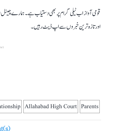
قومی آواز اب ٹیلی گرام پر بھی دستیاب ہے۔ ہمارے چینل 
اور تازہ ترین خبروں سے اپ ڈیٹ رہیں۔
ENT
ationship
Allahabad High Court
Parents
(s)