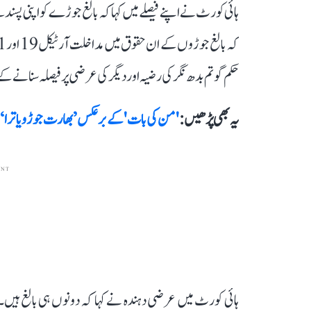
ہائی کورٹ نے اپنے فیصلے میں کہا کہ بالغ جوڑے کو اپنی پسن
حکم گوتم بدھ نگر کی رضیہ اور دیگر کی عرضی پر فیصلہ سنانے ک
یہ بھی پڑھیں :
'من کی بات' کے برعکس ’بھارت جوڑو یاترا‘ ای
ENT
ہائی کورٹ میں عرضی دہندہ نے کہا کہ دونوں ہی بالغ ہی