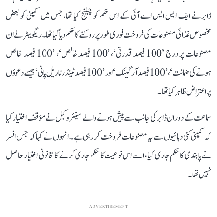
ڈابر نے ایف ایس ایس اے آئی کے اس حکم کو چیلنج کیا تھا، جس میں کمپنی کو بعض
مخصوص غذائی مصنوعات کی فروخت فوری طور پر روکنے کا حکم دیا گیا تھا۔ ریگولیٹر نے ان
مصنوعات پر درج ’100 فیصد قدرتی‘، ’100 فیصد خالص‘، ’100 فیصد خالص
ہونے کی ضمانت‘، ’100 فیصد آرگینک‘ اور ’100 فیصد ٹینڈر ناریل پانی‘ جیسے دعوؤں
پر اعتراض ظاہر کیا تھا۔
سماعت کے دوران ڈابر کی جانب سے پیش ہونے والے سینئر وکیل نے مؤقف اختیار کیا
کہ کمپنی کئی دہائیوں سے یہ مصنوعات فروخت کر رہی ہے۔ انہوں نے کہا کہ جس افسر
نے پابندی کا حکم جاری کیا، اسے اس نوعیت کا حکم جاری کرنے کا قانونی اختیار حاصل
نہیں تھا۔
ADVERTISEMENT