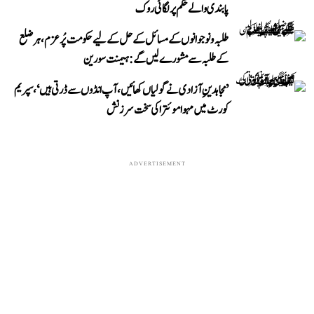
پابندی والے حکم پر لگائی روک
طلبہ و نوجوانوں کے مسائل کے حل کے لیے حکومت پُرعزم، ہر ضلع
کے طلبہ سے مشورے لیں گے: ہیمنت سورین
’مجاہدینِ آزادی نے گولیاں کھائیں، آپ انڈوں سے ڈرتی ہیں‘، سپریم
کورٹ میں مہوا موئترا کی سخت سرزنش
ADVERTISEMENT