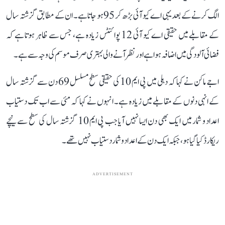
الگ کرنے کے بعد یہی اے کیو آئی بڑھ کر 95 ہو جاتا ہے۔ ان کے مطابق گزشتہ سال
کے مقابلے میں حقیقی اے کیو آئی 12 پوائنٹس زیادہ ہے، جس سے ظاہر ہوتا ہے کہ
فضائی آلودگی میں اضافہ ہوا ہے اور نظر آنے والی بہتری صرف موسم کی وجہ سے ہے۔
اجے ماکن نے کہا کہ دہلی میں پی ایم 10 کی حقیقی سطح مسلسل 69 دن سے گزشتہ سال
کے انہی دنوں کے مقابلے میں زیادہ ہے۔ انہوں نے کہا کہ مئی سے اب تک دستیاب
اعداد و شمار میں ایک بھی دن ایسا نہیں آیا جب پی ایم 10 گزشتہ سال کی سطح سے نیچے
ریکارڈ کیا گیا ہو، جبکہ ایک دن کے اعداد و شمار دستیاب نہیں تھے۔
ADVERTISEMENT