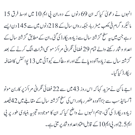
انہوں نے دعویٰ کیا کہ ان 69 دنوں کے دوران پی ایم 10 میں اوسط فرق 15
مائیکروگرام فی مکعب میٹر رہا، جبکہ رواں سال کے 218 دنوں میں سے 145 دن ایسے
رہے جن میں یہ سطح گزشتہ سال سے زیادہ ریکارڈ کی گئی۔ ان کے مطابق گزشتہ سال کے
اعداد و شمار رکھنے والے تمام 29 فضائی نگرانی مراکز موسمی اثرات الگ کرنے کے بعد
گزشتہ سال سے زیادہ آلودہ پائے گئے اور اوسطاً اے کیو آئی میں 13 پوائنٹس کا اضافہ
ریکارڈ کیا گیا۔
اجے ماکن نے مزید کہا کہ اس روز 43 میں سے 22 فضائی نگرانی مراکز پر کاربن مونو
آکسائیڈ سب سے بڑا آلودہ عنصر رہا اور اس کی سطح گزشتہ سال کے مقابلے میں 42 فیصد
زیادہ ریکارڈ کی گئی، تاہم انہوں نے واضح کیا کہ ان کا موجودہ تجزیہ بنیادی طور پر پی
ایم 2.5 اور پی ایم 10 کے قابل اعتماد اعداد و شمار پر مبنی ہے۔