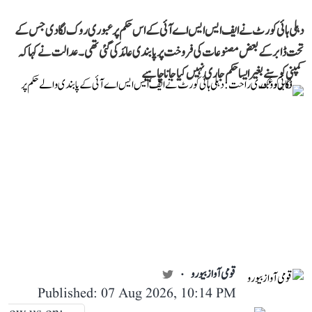
دہلی ہائی کورٹ نے ایف ایس ایس اے آئی کے اس حکم پر عبوری روک لگا دی جس کے
تحت ڈابر کے بعض مصنوعات کی فروخت پر پابندی عائد کی گئی تھی۔ عدالت نے کہا کہ
کمپنی کو سنے بغیر ایسا حکم جاری نہیں کیا جانا چاہیے
قومی آواز بیورو
Published: 07 Aug 2026, 10:14 PM