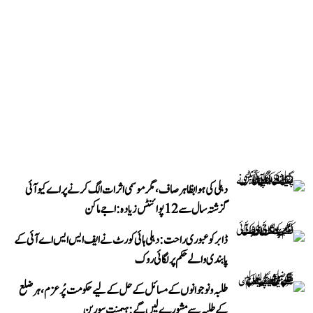
دہلی کی ہوا بظاہر صاف، مگر موسمی اثرات الگ کرنے پر اے کیو آئی
گزشتہ سال سے 12 پوائنٹس زیادہ: اجے ماکن
ڈابر کو عبوری راحت: دہلی ہائی کورٹ نے ایف ایس ایس اے آئی کے
پابندی والے حکم پر لگائی روک
طلبہ و نوجوانوں کے مسائل کے حل کے لیے حکومت پُرعزم، ہر ضلع
کے طلبہ سے مشورے لیں گے: ہیمنت سورین