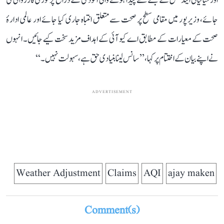
اور حیاتیاتی ایندھن کے جلنے سے پیدا ہونے والی آلودگی کے ذرائع پر فوری کارروائی کی
جائے، وزیرپور میں مقامی سطح پر صحت سے متعلق انتباہ جاری کیا جائے اور عالمی ادارۂ
صحت کے معیارات کے مطابق اے کیو آئی کے اہداف مزید سخت کیے جائیں۔ انہوں
نے اپنے بیان کے اختتام پر کہا، ’’سانس لینا بنیادی حق ہے، سہولت نہیں۔‘‘
ADVERTISEMENT
Weather Adjustment
Claims
AQI
ajay maken
Comment(s)