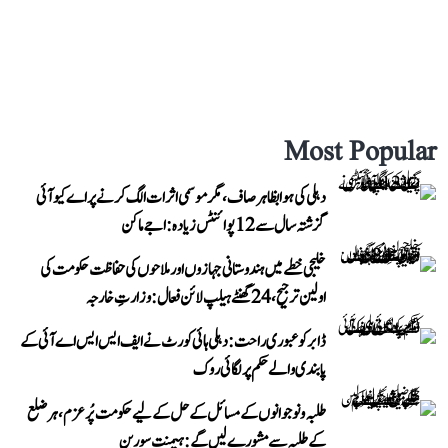
Most Popular
دہلی کی ہوا بظاہر صاف، مگر موسمی اثرات الگ کرنے پر اے کیو آئی
گزشتہ سال سے 12 پوائنٹس زیادہ: اجے ماکن
خلیجی خطے میں ہندوستانی جہازوں اور ملاحوں کی حفاظت حکومت کی
اولین ترجیح، 24 گھنٹے ہیلپ لائن فعال: وزارتِ خارجہ
ڈابر کو عبوری راحت: دہلی ہائی کورٹ نے ایف ایس ایس اے آئی کے
پابندی والے حکم پر لگائی روک
طلبہ و نوجوانوں کے مسائل کے حل کے لیے حکومت پُرعزم، ہر ضلع
کے طلبہ سے مشورے لیں گے: ہیمنت سورین