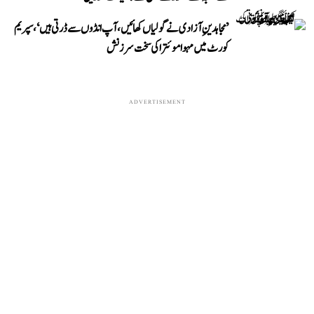
’مجاہدینِ آزادی نے گولیاں کھائیں، آپ انڈوں سے ڈرتی ہیں‘، سپریم
کورٹ میں مہوا موئترا کی سخت سرزنش
ADVERTISEMENT