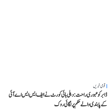
قومی خبریں
ڈابر کو عبوری راحت: دہلی ہائی کورٹ نے ایف ایس ایس اے آئی
کے پابندی والے حکم پر لگائی روک