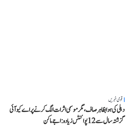
قومی خبریں
دہلی کی ہوا بظاہر صاف، مگر موسمی اثرات الگ کرنے پر اے کیو آئی
گزشتہ سال سے 12 پوائنٹس زیادہ: اجے ماکن