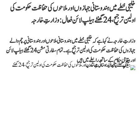
خلیجی خطے میں ہندوستانی جہازوں اور ملاحوں کی حفاظت حکومت کی
اولین ترجیح، 24 گھنٹے ہیلپ لائن فعال: وزارتِ خارجہ
وزارتِ خارجہ نے کہا ہے کہ خلیجی خطے میں ہندوستانی ملاحوں اور ہندوستانی پرچم والے
جہازوں کی حفاظت حکومت کی اولین ترجیح ہے۔ تمام سفارتی مشن 24 گھنٹے ہیلپ لائن
اور مقامی حکام کے ساتھ رابطے میں ہیں