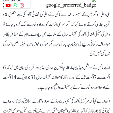
نئی دہلی: کانگریس کے سینئر رہنما اجے ماکن نے دہلی کی فضائی آلودگی سے متعلق تازہ
تجزیہ جاری کرتے ہوئے کہا کہ اگر موسمی اثرات کو اعداد و شمار سے الگ کر دیا جائے تو
دہلی کی حقیقی فضائی آلودگی گزشتہ سال کے مقابلے میں زیادہ ہے۔ ان کے مطابق بظاہر
ہوا صاف دکھائی دینے کی بڑی وجہ بارش اور دیگر موسمی عوامل ہیں، جبکہ اصل آلودگی
میں کمی نہیں آئی۔
اجے ماکن نے سوشل میڈیا پلیٹ فارم ایکس پر جاری ویڈیو اور تحریری بیان میں کہا کہ 6
اگست سے 7 اگست تک کے اعداد و شمار کا موازنہ گزشتہ سال 31 جولائی سے 14 اگست
کے اوسط اعداد و شمار سے کرنے پر حقیقت واضح ہو جاتی ہے۔
انہوں نے کہا کہ مرکزی آلودگی کنٹرول بورڈ کے اعداد و شمار کے مطابق دہلی کا اوسط اے
کیو آئی 68 ریکارڈ کیا گیا، جو کاغذ پر اطمینان بخش زمرے میں آتا ہے، لیکن موسمی اثرات