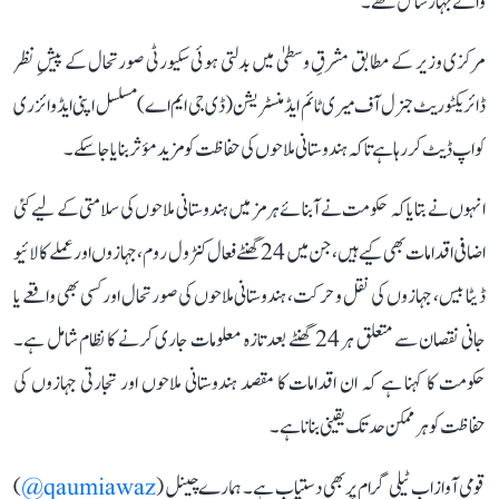
والے جہاز شامل تھے۔
مرکزی وزیر کے مطابق مشرقِ وسطیٰ میں بدلتی ہوئی سکیورٹی صورتحال کے پیشِ نظر
ڈائریکٹوریٹ جنرل آف میری ٹائم ایڈمنسٹریشن (ڈی جی ایم اے) مسلسل اپنی ایڈوائزری
کو اپ ڈیٹ کر رہا ہے تاکہ ہندوستانی ملاحوں کی حفاظت کو مزید مؤثر بنایا جا سکے۔
انہوں نے بتایا کہ حکومت نے آبنائے ہرمز میں ہندوستانی ملاحوں کی سلامتی کے لیے کئی
اضافی اقدامات بھی کیے ہیں، جن میں 24 گھنٹے فعال کنٹرول روم، جہازوں اور عملے کا لائیو
ڈیٹا بیس، جہازوں کی نقل و حرکت، ہندوستانی ملاحوں کی صورتحال اور کسی بھی واقعے یا
جانی نقصان سے متعلق ہر 24 گھنٹے بعد تازہ معلومات جاری کرنے کا نظام شامل ہے۔
حکومت کا کہنا ہے کہ ان اقدامات کا مقصد ہندوستانی ملاحوں اور تجارتی جہازوں کی
حفاظت کو ہر ممکن حد تک یقینی بنانا ہے۔
قومی آواز اب ٹیلی گرام پر بھی دستیاب ہے۔ ہمارے چینل (
qaumiawaz@
)