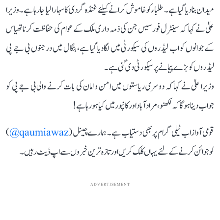
میدان بنادیا گیا ہے۔ طلباء کو خاموش کرانے کیلئے غنڈہ گردی کا سہارا لیا جا رہا ہے۔ وزیرا
علیٰ نے کہا کہ سینٹرل فورسیس جن کی ذمہ داری ملک کے عوام کی حفاظت کرنا تھیاس
کے جوانوں کو اب لیڈروں کی سیکورٹی میں لگادیا گیا ہے، بنگال میں درجنوں بی جے پی
لیڈروں کو بڑے پیمانے پر سیکورٹی دی گئی ہے۔
وزیرا علیٰ نے کہا کہ دوسری ریاستوں میں امن و امان کی بات کرنے والی بی جے پی کو
جواب دینا ہوگا کہ لکھنو، مرادآباد اور کانپور میں کیا ہو رہا ہے!
قومی آواز اب ٹیلی گرام پر بھی دستیاب ہے۔ ہمارے چینل (
qaumiawaz@
)
کو جوائن کرنے کے لئے یہاں کلک کریں اور تازہ ترین خبروں سے اپ ڈیٹ رہیں۔
ADVERTISEMENT