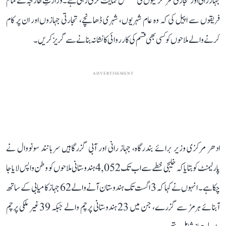
جہاز رانی اور تجارتی سرگرمیوں کی مسلسل حمایت کرتی رہی ہے۔ وزارتِ خارجہ نے تمام
فریقوں سے اپیل کی کہ وہ عام شہریوں، شہری ڈھانچے، تجارتی جہازوں اور ان پر کام
کرنے والے ملاحوں کو کسی بھی قسم کی کارروائی کا نشانہ بنانے سے گریز کریں۔
ADVERTISEMENT
ادھر مرکزی وزیر برائے بندرگاہ، جہاز رانی اور آبی گزرگاہیں سربانند سونووال نے
پارلیمنٹ کو بتایا کہ خلیجی خطے سے اب تک 4,052 ہندوستانی ملاحوں کو وطن واپس لایا جا
چکا ہے۔ انہوں نے کہا کہ 3 اگست تک ہندوستان آنے والے 62 جہاز کامیابی کے ساتھ
آبنائے ہرمز سے گزرے، جن میں 23 ہندوستانی پرچم والے جبکہ 39 غیر ملکی پرچم