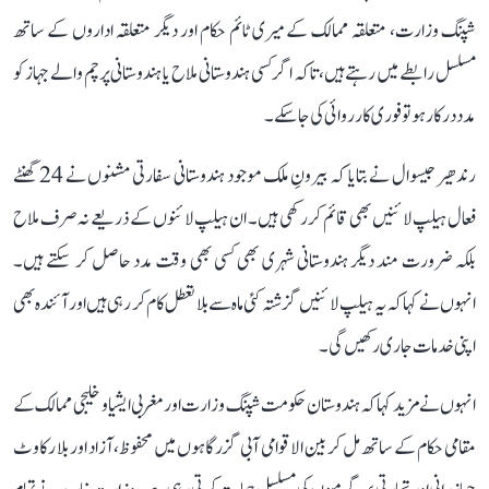
شپنگ وزارت، متعلقہ ممالک کے میری ٹائم حکام اور دیگر متعلقہ اداروں کے ساتھ
مسلسل رابطے میں رہتے ہیں، تاکہ اگر کسی ہندوستانی ملاح یا ہندوستانی پرچم والے جہاز کو
مدد درکار ہو تو فوری کارروائی کی جا سکے۔
رندھیر جیسوال نے بتایا کہ بیرونِ ملک موجود ہندوستانی سفارتی مشنوں نے 24 گھنٹے
فعال ہیلپ لائنیں بھی قائم کر رکھی ہیں۔ ان ہیلپ لائنوں کے ذریعے نہ صرف ملاح
بلکہ ضرورت مند دیگر ہندوستانی شہری بھی کسی بھی وقت مدد حاصل کر سکتے ہیں۔
انہوں نے کہا کہ یہ ہیلپ لائنیں گزشتہ کئی ماہ سے بلا تعطل کام کر رہی ہیں اور آئندہ بھی
اپنی خدمات جاری رکھیں گی۔
انہوں نے مزید کہا کہ ہندوستان حکومت شپنگ وزارت اور مغربی ایشیا و خلیجی ممالک کے
مقامی حکام کے ساتھ مل کر بین الاقوامی آبی گزرگاہوں میں محفوظ، آزاد اور بلا رکاوٹ