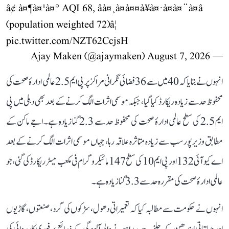
â¢ à¤¶à¤¹à¤° AQI 68, âà¤¸à¤à¤¤à¥à¤·à¤à¤¨à¤â
(population weighted 72)â¦
pic.twitter.com/NZT62CcjsH
August 7, 2026
— Ajay Maken (@ajaymaken)
انہوں نے بتایا کہ 40 میں سے 36 فضائی نگرانی مراکز پر پی ایم 2.5 عالمی ادارۂ صحت کی
محفوظ حد سے زیادہ ریکارڈ کیا گیا، جبکہ موسمی اثرات الگ کرنے کے بعد بھی دہلی میں پی
ایم 2.5 کی سطح عالمی ادارۂ صحت کی محفوظ حد سے 2.3 گنا زیادہ ہے۔ اجے ماکن کے
مطابق وزیرپور سب سے زیادہ متاثرہ علاقہ رہا، جہاں موسمی اثرات الگ کرنے کے بعد
اے کیو آئی 132 اور پی ایم 10 کی سطح 147 مائیکروگرام فی مکعب میٹر ریکارڈ کی گئی، جو
عالمی ادارۂ صحت کی مقررہ حد سے 3.3 گنا زیادہ ہے۔
انہوں نے حکومت سے مطالبہ کیا کہ تعمیراتی دھول، سڑکوں کی گرد، صنعتوں، گاڑیوں