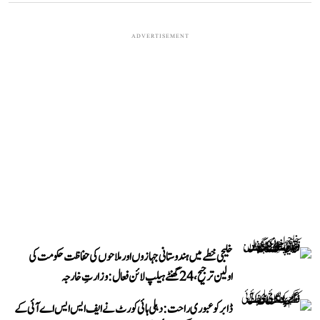
ADVERTISEMENT
خلیجی خطے میں ہندوستانی جہازوں اور ملاحوں کی حفاظت حکومت کی
اولین ترجیح، 24 گھنٹے ہیلپ لائن فعال: وزارتِ خارجہ
ڈابر کو عبوری راحت: دہلی ہائی کورٹ نے ایف ایس ایس اے آئی کے