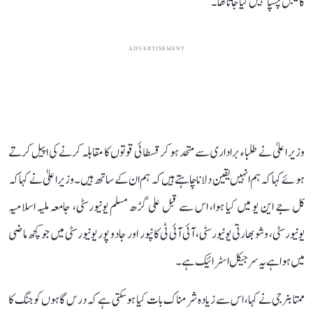
کا لیبل چسپا نہیں کیا جاتا تھا۔
ADVERTISEMENT
وزیر اعلیٰ نے طلباء براداری سے متحد ہو کر قسطائی قوتوں کا مقابلہ کرنے کی اپیل کرتے
ہوئے کہا کہ ہم انہیں یقین دلانا چاہتے ہیں کہ ہم ان کے ساتھ ہیں۔ وزیر اعلیٰ نے کہا کہ
کل جے این یو میں کیا ہوا، اس سے قبل علی گڑھ مسلم یونیورسٹی، جامعہ ملیہ اسلامیہ
یونیورسٹی، وشو بھارتی یونیورسٹی، آئی آئی ٹی کانپور اور جادو پور یونیورسٹی میں جو کچھ ماضی
میں ہوا ہے یہ سرجیکل اسٹرائیک ہے۔
ممتا بنرجی نے کہا، اس سے زیادہ شرمناک بات کیا ہو سکتی ہے کہ درس گاہوں کو جنگ کا