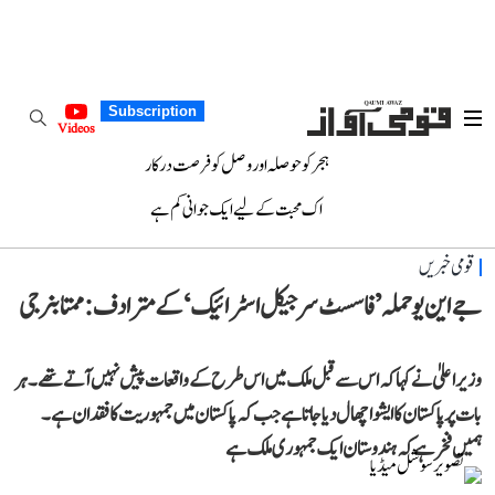
Subscription
Videos
ہجر کو حوصلہ اور وصل کو فرصت درکار
اک محبت کے لیے ایک جوانی کم ہے
قومی خبریں
جے این یو حملہ ’فاسسٹ سرجیکل اسٹرائیک‘ کے مترادف: ممتا بنرجی
وزیرا علیٰ نے کہا کہ اس سے قبل ملک میں اس طرح کے واقعات پیش نہیں آتے تھے۔ ہر
بات پر پاکستان کا ایشو اچھال دیا جاتا ہے جب کہ پاکستان میں جمہوریت کا فقدان ہے۔
ہمیں فخر ہے کہ ہندوستان ایک جمہوری ملک ہے