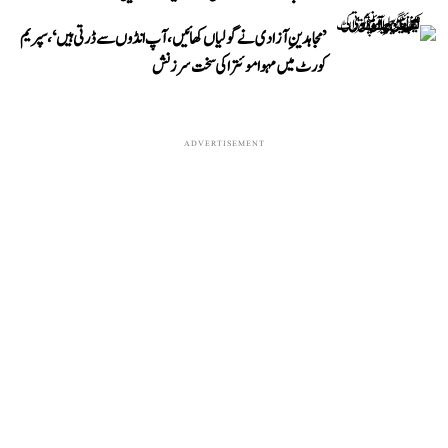
’مجاہدینِ آزادی نے گولیاں کھائیں، آپ انڈوں سے ڈرتی ہیں‘، سپریم
کورٹ میں مہوا موئترا کی سخت سرزنش
ADVERTISEMENT