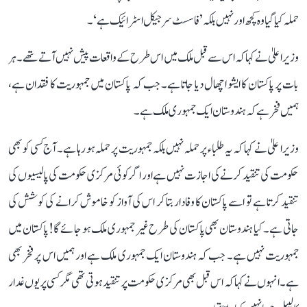
حملہ کیا گیا وہ کچھ اور نہیں بلکہ ’فاسسٹ سرجیکل اسٹرائیک ہے‘۔
وزیرا علیٰ نے کہا کہ اس سے قبل ملک میں اس طرح کے واقعات پیش نہیں آتے تھے۔ ہر
بات پر پاکستان کا ایشو اچھال دیا جاتا ہے۔ جب کہ پاکستان میں جمہوریت کا فقدان ہے،
ہمیں فخر ہے کہ ہندوستان ایک جمہوری ملک ہے۔
وزیرا علیٰ نے کہا کہ یہ طلباء پر حملہ نہیں بلکہ جمہوریت پر حملہ ہو رہا ہے۔ آج کسی کو بھی
حکومت کی تنقید کرنے کی اجازت نہیں ہے اور اگر کوئی مرکزی حکومت کی پالیسیوں کی
تنقید کرتا ہے تو اسے پاکستان کا وفادار بتا کر اس کی آواز کو خاموش کرانے کی کوشش کی
جاتی ہے۔ کیا ہندوستان بھی پاکستان کی طرح غیر جمہوری ملک ہو جائے گا! پاکستان میں
جمہوریت نہیں ہے۔ جب کہ ہندوستان ایک جمہوری ملک ہے اور ہمیں اس پر فخر بھی
ہے۔ انہوں نے کہا کہ اس قبل بھی مرکزی حکومت پر تنقید ہوتی تھی مگر کسی پر یوں غدار