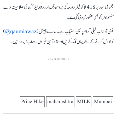
مجموعی طور پر 418 لاکھ لیٹر دودھ کی پروسیسنگ اور ویلیو ایڈیشن کی صلاحیت والے
منصوبوں کو بھی منظوری دی گئی ہے۔
قومی آواز اب ٹیلی گرام پر بھی دستیاب ہے۔ ہمارے چینل (
qaumiawaz@
)
کو جوائن کرنے کے لئے یہاں کلک کریں اور تازہ ترین خبروں سے اپ ڈیٹ رہیں۔
ADVERTISEMENT
Price Hike
maharashtra
MILK
Mumbai