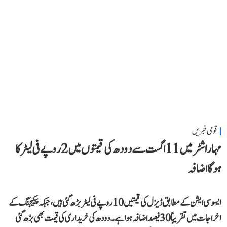
قومی خبریں
مہاراشٹر میں 11 اگست سے دودھ کی قیمتوں میں 2 روپے فی لیٹر کا
ہوگا اضافہ
ایسوسی ایشن کے مطابق ڈیزل کی قیمتیں 10 روپے فی لیٹر بڑھ گئی ہیں، جبکہ پیکیجنگ کے
اخراجات میں تقریباً 30 فیصد اضافہ ہوا ہے۔ دودھ کی خریداری کی قیمت بھی بڑھ گئی