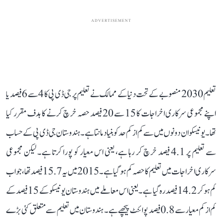
ADVERTISEMENT
تعلیم 2030 منصوبے کے تحت دنیا کے ممالک نے تعلیم پر جی ڈی پی کا 4 سے 6 فیصد یا
اپنے مجموعی سرکاری اخراجات کا 15 سے 20 فیصد حصہ خرچ کرنے کا ہدف مقرر کیا
تھا۔ یونیسکو ان دونوں میں سے کم از کم حد کو بنیاد مانتا ہے۔ ہندوستان جی ڈی پی کے حساب
سے تعلیم پر 4.1 فیصد خرچ کر رہا ہے، یعنی اس معیار کو پورا کرتا ہے۔ لیکن مجموعی
سرکاری اخراجات میں تعلیم کا حصہ کم ہو گیا ہے۔ 2015 میں یہ 15.7 فیصد تھا، جو اب
کم ہو کر 14.2 فیصد رہ گیا ہے۔ یعنی اس معاملے میں ہندوستان یونیسکو کے 15 فیصد کے
کم از کم معیار سے 0.8 فیصد پوائنٹ پیچھے ہے۔ ہندوستان میں تعلیم سے متعلق کئی بڑے