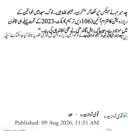
چدمبرم نے ’ایکس‘ پر لکھا کہ ’’کرن رجیجو غلط ہیں۔ لوک سبھا میں خواتین کے
ریزرویشن کا التزام آئین (106ویں ترمیم) ایکٹ، 2023 کے تحت پہلے ہی قانون
میں موجود ہے، جیسا کہ راہل گاندھی نے بھی نشاندہی کی ہے۔‘‘
قومی آواز بیورو
Published: 09 Aug 2026, 11:51 AM