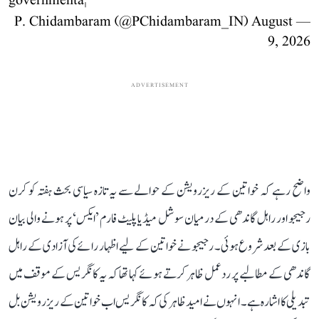
governmentâ¦
August
— P. Chidambaram (@PChidambaram_IN)
9, 2026
ADVERTISEMENT
واضح رہے کہ خواتین کے ریزرویشن کے حوالے سے یہ تازہ سیاسی بحث ہفتہ کو کرن
رجیجو اور راہل گاندھی کے درمیان سوشل میڈیا پلیٹ فارم ’ایکس‘ پر ہونے والی بیان
بازی کے بعد شروع ہوئی۔ رجیجو نے خواتین کے لیے اظہار رائے کی آزادی کے راہل
گاندھی کے مطالبے پر ردعمل ظاہر کرتے ہوئے کہا تھا کہ یہ کانگریس کے موقف میں
تبدیلی کا اشارہ ہے۔ انہوں نے امید ظاہر کی کہ کانگریس اب خواتین کے ریزرویشن بل