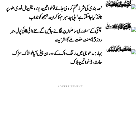
’حد بندی کی شرط ختم کر دی جائے تو خواتین ریزرویشن بل فوری طور پر
نافذ کیا جا سکتا ہے‘، پی چدمبرم کا کرن رجیجو کو جواب
چنئی کے سمندری ساحلوں پر لگائے جائیں گے نئے وائی فائی پول، ہر
روز 45 منٹ مفت ملے گا انٹرنیٹ
بہار: مدھوبنی میں مارننگ واک کے دوران پیش آیا خوفناک سڑک
حادثہ، 3 خواتین ہلاک
ADVERTISEMENT