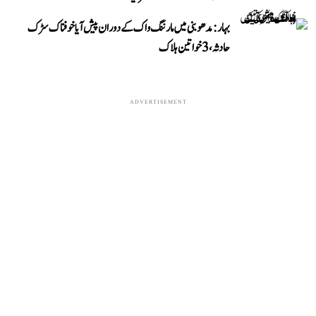
بہار: مدھوبنی میں مارننگ واک کے دوران پیش آیا خوفناک سڑک
حادثہ، 3 خواتین ہلاک
ADVERTISEMENT