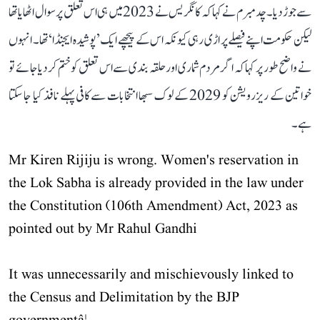
سے جوڑ دیا۔ چدمبرم نے کہا کہ کانگریس نے 2023 میں ہی اس تعلق پر سوال اٹھایا تھا
لیکن حکومت اپنے فیصلے پر اڑی رہی کیونکہ اس کے پیچھے ایک ’پوشیدہ ایجنڈا‘ تھا۔ انہوں
نے واضح طور پر کہا کہ اگر مردم شماری اور حلقہ بندی سے اس تعلق کو ختم کر دیا جائے تو
خواتین کے ریزرویشن کو 2029 کے لوک سبھا انتخابات سے کافی پہلے نافذ کیا جا سکتا
ہے۔
Mr Kiren Rijiju is wrong. Women's reservation in
the Lok Sabha is already provided in the law under
the Constitution (106th Amendment) Act, 2023 as
pointed out by Mr Rahul Gandhi
It was unnecessarily and mischievously linked to
the Census and Delimitation by the BJP