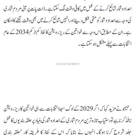
اعداد و شمار شائع کرنے کے عمل میں کافی وقت لگ سکتا ہے۔ ذات پات پر مبنی مردم شماری
کی وجہ سے اعداد و شمار کو حتمی شکل دینے اور انہیں شائع کرنے میں بھی وقت لگنے کا امکان
ہے۔ ان کے مطابق اس وجہ سے خواتین کے ریزرویشن کا نفاذ کم از کم 2034 کے عام
انتخابات سے پہلے مشکل ہو سکتا ہے۔
ADVERTISEMENT
رجیجو نے مزید کہا کہ اگر 2029 کے لوک سبھا انتخابات سے ہی خواتین کا ریزرویشن
نافذ کرنا ہے تو دستیاب تازہ ترین مردم شماری کے اعداد و شمار کی بنیاد پر حلقہ بندیوں کا عمل
جلد شروع کرنا ہوگا۔ انہوں نے بتایا کہ اس کے نفاذ کا طریقہ کار ’حلقہ بندی