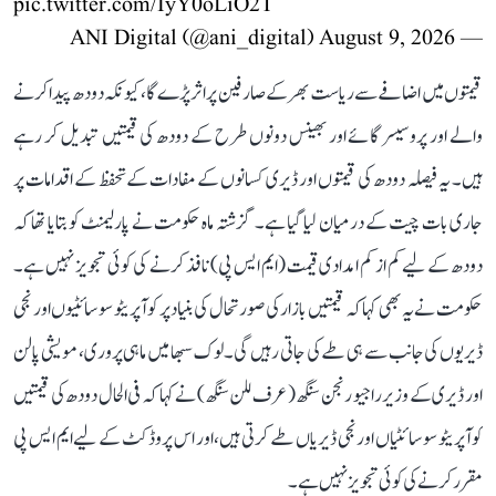
pic.twitter.com/IyY0oLiO2T
August 9, 2026
— ANI Digital (@ani_digital)
قیمتوں میں اضافے سے ریاست بھر کے صارفین پر اثر پڑے گا، کیونکہ دودھ پیدا کرنے
والے اور پروسیسر گائے اور بھینس دونوں طرح کے دودھ کی قیمتیں تبدیل کر رہے
ہیں۔ یہ فیصلہ دودھ کی قیمتوں اور ڈیری کسانوں کے مفادات کے تحفظ کے اقدامات پر
جاری بات چیت کے درمیان لیا گیا ہے۔ گزشتہ ماہ حکومت نے پارلیمنٹ کو بتایا تھا کہ
دودھ کے لیے کم از کم امدادی قیمت (ایم ایس پی) نافذ کرنے کی کوئی تجویز نہیں ہے۔
حکومت نے یہ بھی کہا کہ قیمتیں بازار کی صورتحال کی بنیاد پر کوآپریٹو سوسائٹیوں اور نجی
ڈیریوں کی جانب سے ہی طے کی جاتی رہیں گی۔ لوک سبھا میں ماہی پروری، مویشی پالن
اور ڈیری کے وزیر راجیو رنجن سنگھ (عرف للن سنگھ) نے کہا کہ فی الحال دودھ کی قیمتیں
کوآپریٹو سوسائٹیاں اور نجی ڈیریاں طے کرتی ہیں، اور اس پروڈکٹ کے لیے ایم ایس پی
مقرر کرنے کی کوئی تجویز نہیں ہے۔