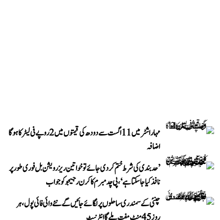
مہاراشٹر میں 11 اگست سے دودھ کی قیمتوں میں 2 روپے فی لیٹر کا ہوگا
اضافہ
’حد بندی کی شرط ختم کر دی جائے تو خواتین ریزرویشن بل فوری طور پر
نافذ کیا جا سکتا ہے‘، پی چدمبرم کا کرن رجیجو کو جواب
چنئی کے سمندری ساحلوں پر لگائے جائیں گے نئے وائی فائی پول، ہر
روز 45 منٹ مفت ملے گا انٹرنیٹ