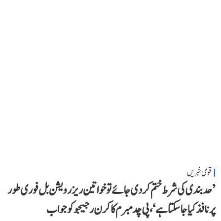
قومی خبریں
’حد بندی کی شرط ختم کر دی جائے تو خواتین ریزرویشن بل فوری طور
پر نافذ کیا جا سکتا ہے‘، پی چدمبرم کا کرن رجیجو کو جواب