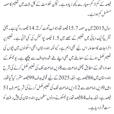
فیصد کے کم از کم معیار سے کچھ زیادہ ہے۔ لیکن حکومت کے کل بجٹ میں تعلیم کا حصہ
مسلسل کم ہوا ہے۔
سال 2015 میں یہ حصہ 15.7 فیصد تھا، جو اب گھٹ کر 14.2 فیصد رہ گیا ہے۔ یعنی
تقریباً ایک دہائی میں تعلیم کے حصے میں 1.5 فیصد پوائنٹس کی کمی آئی ہے۔ تعلیم پر
اخراجات کا معاملہ اس لیے بھی اہم ہے، کیونکہ ہندوستان ابھی اسکولوں میں بچوں کی
تعلیم مکمل ہونے کے معاملے میں بھی اپنے طے شدہ اہداف سے پیچھے ہے۔ یونیسکو کے
اعداد و شمار کے مطابق چھٹی جماعت سے 8ویں جماعت تک کی تعلیم مکمل کرنے کی شرح
ہندوستان میں 86 فیصد ہے، جبکہ 2025 کے لیے قومی ہدف 99 فیصد مقرر کیا گیا تھا۔
وہیں 9ویں جماعت سے 12ویں جماعت تک کی تعلیم مکمل کرنے کی شرح صرف 51
فیصد ہے، جبکہ ہدف 84 فیصد تھا۔ یونیسکو نے دونوں سطحوں پر ہندوستان کی پیش رفت کو
سست قرار دیا ہے۔