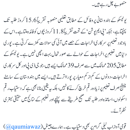
منصوبے چل رہے ہیں۔
یونیسکو کے ہندوستانی پروفائل کے مطابق تعلیمی منصوبہ تقریباً 15.6 کروڑ طلبہ تک
پہنچتا ہے، جبکہ ’پی ایم پوشن‘ کے تحت تقریباً 11.8 کروڑ بچوں کو فائدہ ملتا ہے۔ اس کے
باوجود تعلیم پر سرکاری اخراجات کے حصے میں آئی کمی سوالات کھڑے کرتی ہے۔ پوری
دنیا میں تعلیم پر اخراجات کے حوالے سے صورتحال بہت اچھی نہیں ہے۔ یونیسکو کے
مطابق 205 ممالک میں سے صرف 39 ممالک ایسے ہیں، جو جی ڈی پی اور کل سرکاری
اخراجات، دونوں کے کم از کم معیار پر پورا اترتے ہیں۔ ایسے میں ہندوستان کے سامنے
چیلنج صرف تعلیم پر زیادہ رقم خرچ کرنے کا نہیں، بلکہ یہ یقینی بنانا بھی ہے کہ دستیاب رقم
اسکولوں، اساتذہ اور طلبہ تک صحیح طریقے سے پہنچے اور تعلیم کے نتائج میں حقیقی بہتری
نظر آئے۔
قومی آواز اب ٹیلی گرام پر بھی دستیاب ہے۔ ہمارے چینل (
qaumiawaz@
)