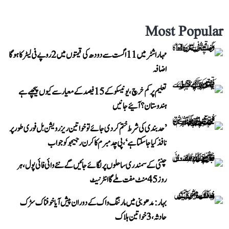
Most Popular
مہاراشٹر میں 11 اگست سے دودھ کی قیمتوں میں 2 روپے فی لیٹر کا ہوگا
اضافہ
تعلیم پر کم خرچ، یونیسکو کے 15 فیصد کے معیار سے کیوں پیچھے ہے
ہندوستان؟ آئیے جانیں
’حد بندی کی شرط ختم کر دی جائے تو خواتین ریزرویشن بل فوری طور پر
نافذ کیا جا سکتا ہے‘، پی چدمبرم کا کرن رجیجو کو جواب
چنئی کے سمندری ساحلوں پر لگائے جائیں گے نئے وائی فائی پول، ہر
روز 45 منٹ مفت ملے گا انٹرنیٹ
بہار: مدھوبنی میں مارننگ واک کے دوران پیش آیا خوفناک سڑک
حادثہ، 3 خواتین ہلاک