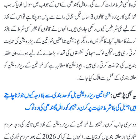
کی بلا کسی شرط حمایت کرے گی۔ راہل گاندھی نے اس کے جواب میں سوال اٹھایا کہ جب
خواتین کا ریزرویشن قانون 3 سال قبل اتفاق رائے سے پاس ہو چکا ہے تو اس کے نفاذ
کے لیے نئی شرطیں کیوں رکھی جا رہی ہیں۔ انہوں نے قانون کو بغیر کسی شرط کے نافذ
کرنے کا مطالبہ کیا۔ کانگریس اور دیگر اپوزیشن جماعتیں خواتین کے ریزرویشن کی حمایت
کرتی رہی ہیں، لیکن لوک سبھا کی نشستوں کی تعداد بڑھانے کے لیے ہونے والی حلقہ
بندیوں کی مخالفت کرتی رہی ہیں۔ اپوزیشن کا مطالبہ ہے کہ خواتین کے ریزرویشن کو
حلقہ بندی کے عمل سے الگ کیا جائے۔
یہ بھی پڑھیں :
’خواتین ریزرویشن بل کو حدبندی سے بلا وجہ کیوں جوڑنا چاہتے
ہیں؟‘ بل کی بلا شرط حمایت پر کرن رجیجو کو راہل گاندھی کی دوٹوک
دوسری جانب کرن رجیجو نے خواتین کے ریزرویشن کے نفاذ میں تاخیر کی وجہ مردم
شماری اور حلقہ بندیوں کو بتایا ہے۔ انہوں نے کہا کہ 2026 کے بعد مردم شماری کے