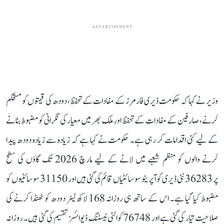
ADVERTISEMENT
وزیر نے کہا کہ حکومت ڈیری فارمرز کے مفادات کے تحفظ، دودھ کی قیمتوں کو مستحکم
کرنے، صارفین کے مفادات کے تحفظ اور ملک بھر میں معیار کی نگرانی کو مضبوط بنانے
کے لیے کئی اقدامات کر رہی ہے۔ حکومت نے کہا ہے کہ زیادہ سے زیادہ دودھ پیدا
کرنے والوں کو منظم شعبے میں لانے کے لیے مارچ 2026 تک گاؤں کی سطح
پر 36283 نئی ڈیری کوآپریٹو سوسائٹیاں قائم کی گئی ہیں اور 31150 سوسائٹیوں کو
مضبوط کیا گیا ہے۔ اس کے ساتھ ہی روزانہ 168 لاکھ لیٹر دودھ کو ٹھنڈا کرنے کی
صلاحیت تیار کی گئی ہے اور 76748 کوالٹی ٹیسٹنگ ڈیوائسز تقسیم کی گئی ہیں۔ روزانہ