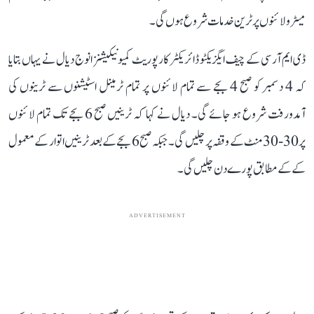
میٹرو لائنوں پر ٹرین خدمات شروع ہوں گی۔
ڈی ایم آر سی کے چیف ایگزیکٹو ڈائریکٹر کارپوریٹ کمیونیکیشنز انوج دیال نے یہاں بتایا
کہ 4 دسمبر کو صبح 4 بجے سے تمام لائنوں پر تمام ٹرمینل اسٹیشنوں سے ٹرینوں کی
آمدورفت شروع ہو جائے گی۔ دیال نے کہا کہ ٹرینیں صبح 6 بجے تک تمام لائنوں
پر 30-30 منٹ کے وقفہ پر چلیں گی۔ جبکہ صبح 6 بجے کے بعد ٹرینیں اتوار کے معمول
کے کے مطابق پورے دن چلیں گی۔
ADVERTISEMENT