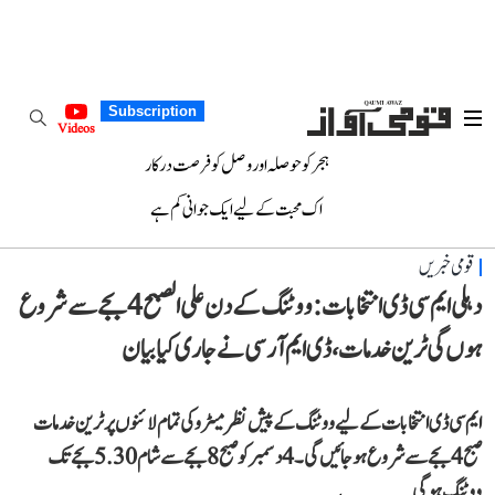
Subscription
Videos
ہجر کو حوصلہ اور وصل کو فرصت درکار
اک محبت کے لیے ایک جوانی کم ہے
قومی خبریں
دہلی ایم سی ڈی انتخابات: ووٹنگ کے دن علی الصبح 4 بجے سے شروع
ہوں گی ٹرین خدمات، ڈی ایم آر سی نے جاری کیا بیان
ایم سی ڈی انتخابات کے لیے ووٹنگ کے پیش نظر میٹرو کی تمام لائنوں پر ٹرین خدمات
صبح 4 بجے سے شروع ہو جائیں گی۔ 4 دسمبر کو صبح 8 بجے سے شام 5.30 بجے تک
ووٹنگ ہوگی