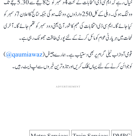
خیال رہے کہ ایم سی ڈی انتخابات کے تحت 4 دسمبر کو صبح 8 بجے سے 5.30 بجے تک
ووٹنگ ہوگی۔ دہلی کے کل 250 وارڈوں پر ووٹنگ ہوگی جبکہ نتائج کا اعلان 7 دسمبر کو
کیا جائے گا۔ ایم سی ڈی انتخابات کی مہم کا شور آج یعنی دو دسمبر کو تھم جائے گا۔ آخری
لمحات میں ہر پارٹی عوام کو مائل کرنے کے لئے پوری طاقت جھونک رہی ہے۔
قومی آواز اب ٹیلی گرام پر بھی دستیاب ہے۔ ہمارے چینل (
qaumiawaz@
)
کو جوائن کرنے کے لئے یہاں کلک کریں اور تازہ ترین خبروں سے اپ ڈیٹ رہیں۔
ADVERTISEMENT