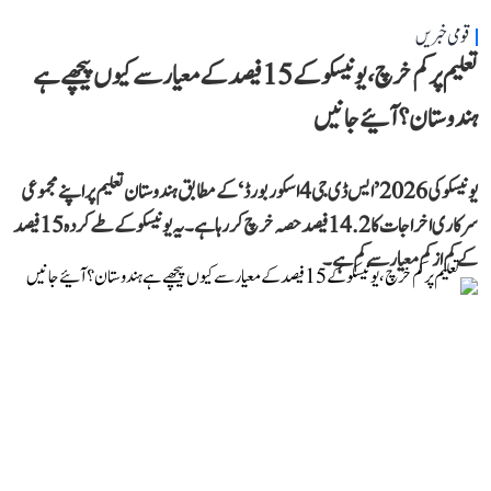
قومی خبریں
تعلیم پر کم خرچ، یونیسکو کے 15 فیصد کے معیار سے کیوں پیچھے ہے
ہندوستان؟ آئیے جانیں
یونیسکو کی 2026 ’ایس ڈی جی 4 اسکور بورڈ‘ کے مطابق ہندوستان تعلیم پر اپنے مجموعی
سرکاری اخراجات کا 14.2 فیصد حصہ خرچ کر رہا ہے۔ یہ یونیسکو کے طے کردہ 15 فیصد
کے کم از کم معیار سے کم ہے۔