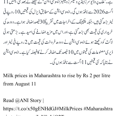
ہے۔ ’ملک پروڈیوسرز اینڈ پروسیسرز ویلفیئر ایسوسی ایشن‘ کے فیصلے کے بعد نئی قیمتیں 11
اگست 2026 سے نافذ ہوں گی۔ ایسوسی ایشن کے مطابق ڈیزل کی قیمتیں 10 روپے فی
لیٹر بڑھ گئی ہیں، جبکہ پیکیجنگ کے اخراجات میں تقریباً 30 فیصد اضافہ ہوا ہے۔ دودھ کی
خریداری کی قیمت بھی بڑھ گئی ہے، اور اس میں مزید اضافے کی امید ہے۔ بڑھتی ہوئی
لاگت کو دیکھتے ہوئے ایسوسی ایشن نے دودھ فروخت کی قیمت میں 2 روپے فی لیٹر اور
ڈیری مصنوعات کی قیمتوں میں 10 فیصد تک اضافہ کرنے کا فیصلہ کیا ہے۔ ایسوسی ایشن
نے بتایا کہ نئی قیمتیں 11 اگست سے نافذ ہوں گی۔
Milk prices in Maharashtra to rise by Rs 2 per litre
from August 11
Read
@ANI
Story |
https://t.co/x50gENHdGJ
#MilkPrices
#Maharashtra