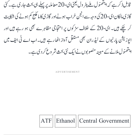
قابل ذکر ہے کہ ایتھنول ملے پٹرول یعنی ای-20 معاملہ پر پہلے ہی بحث جاری ہے۔ کئی
گاڑی مالکان ای-20 کی وجہ سے انجن خراب ہونے اور گاڑی کا مائلیج کم ہونے کی شکایت
کر چکے ہیں۔ ای-20 کے خلاف سڑکوں پر احتجاجی مظاہرے بھی ہو رہے ہیں اور
اپوزیشن پارٹیوں کے لیڈران بھی مستقل آواز اٹھا رہے ہیں۔ اب اے ٹی ایف میں
ایتھنول ملانے کے مبینہ منصوبوں نے ایک نئی بحث شروع کر دی ہے۔
ADVERTISEMENT
ATF
Ethanol
Central Government