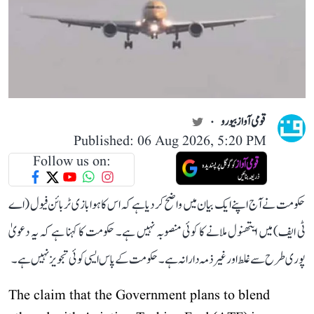
قومی آواز بیورو
Published: 06 Aug 2026, 5:20 PM
Follow us on:
حکومت نے آج اپنے ایک بیان میں واضح کر دیا ہے کہ اس کا ہوابازی ٹربائن فیول (اے
ٹی ایف) میں ایتھنول ملانے کا کوئی منصوبہ نہیں ہے۔ حکومت کا کہنا ہے کہ یہ دعویٰ
پوری طرح سے غلط اور غیر ذمہ دارانہ ہے۔ حکومت کے پاس ایسی کوئی تجویز نہیں ہے۔
The claim that the Government plans to blend