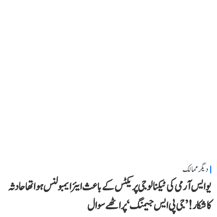
دیگر ممالک
یو ایس آرمی کی ٹیکنالوجی پریکٹس کے باعث ایئر ایمبولنس ہوا تھا حادثہ
کا شکار! ’جی پی ایس جیمنگ‘ پر اٹھے سوال