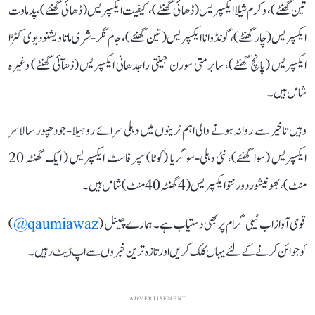
تین گھنٹے)، وکرم شیلا ایکسپریس (ڈھائی گھنٹے)، کیفیت ایکسپریس (ڈھائی گھنٹے)، پدماوت
ایکسپریس (چار گھنٹے)، گونڈوانا ایکسپریس (تین گھنٹے)، جام نگر-شری ماتا ویشنو دیوی کٹڑا
ایکسپریس (پانچ گھنٹے)، سابرمتی سورن جینتی راجدھانی ایکسپریس (ڈھآئی گھنٹے) وغیرہ
شامل ہیں۔
وہیں تاخیر سے روانہ ہونے والی اہم ٹرینوں میں دہلی سرائے روہیلا- جودھپور سالاسر
ایکسپریس (سوا گھنٹے)، نئی دہلی-سوگریا (کوٹا) سپر فاسٹ ایکسپریس ( ایک گھنٹہ 20
منٹ)، بھونیشور دورنتو ایکسپریس (4 گھنٹہ 40 منٹ) شامل ہیں۔
قومی آواز اب ٹیلی گرام پر بھی دستیاب ہے۔ ہمارے چینل (
qaumiawaz@
)
کو جوائن کرنے کے لئے یہاں کلک کریں اور تازہ ترین خبروں سے اپ ڈیٹ رہیں۔
ADVERTISEMENT