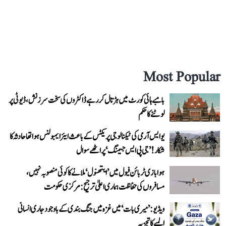
Most Popular
بامبے ہائی کورٹ میں ہڑتال کر رہے ڈاکٹروں کی سخت سرزنش، ڈیوٹی پر
لوٹنے کا حکم
یو ایس آرمی کی ٹیکنالوجی پریکٹس کے باعث ایئر ایمبولنس ہوا تھا حادثہ کا
شکار! ’جی پی ایس جیمنگ‘ پر اٹھے سوال
ہوابازی ٹربائن فیول میں ’ایتھنول‘ ملانے کا کوئی منصوبہ نہیں،
مسافروں کی حفاظت ہماری اعلیٰ ترجیح: مرکزی حکومت
ویڈیو: ’میری بات‘ میں غزہ میں جنگ بندی کے باوجود جاری انسانی
المیے کا تجزیہ