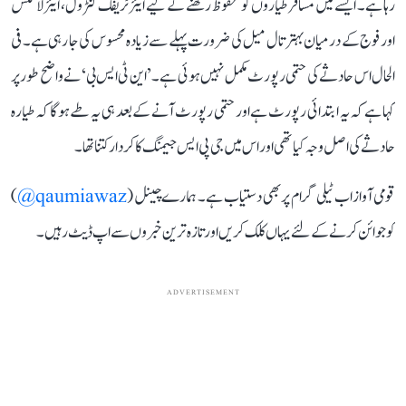
رہا ہے۔ ایسے میں مسافر طیاروں کو محفوظ رکھنے کے لیے ایئر ٹریفک کنٹرول، ایئرلائنس
اور فوج کے درمیان بہتر تال میل کی ضرورت پہلے سے زیادہ محسوس کی جا رہی ہے۔ فی
الحال اس حادثے کی حتمی رپورٹ مکمل نہیں ہوئی ہے۔ ’این ٹی ایس بی‘ نے واضح طور پر
کہا ہے کہ یہ ابتدائی رپورٹ ہے اور حتمی رپورٹ آنے کے بعد ہی یہ طے ہوگا کہ طیارہ
حادثے کی اصل وجہ کیا تھی اور اس میں جی پی ایس جیمنگ کا کردار کتنا تھا۔
قومی آواز اب ٹیلی گرام پر بھی دستیاب ہے۔ ہمارے چینل (
qaumiawaz@
)
کو جوائن کرنے کے لئے یہاں کلک کریں اور تازہ ترین خبروں سے اپ ڈیٹ رہیں۔
ADVERTISEMENT