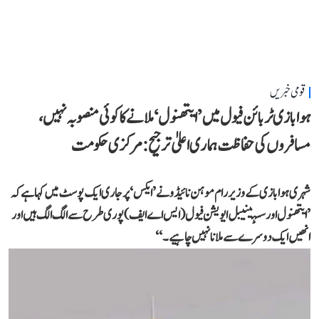
قومی خبریں
ہوابازی ٹربائن فیول میں ’ایتھنول‘ ملانے کا کوئی منصوبہ نہیں،
مسافروں کی حفاظت ہماری اعلیٰ ترجیح: مرکزی حکومت
شہری ہوابازی کے وزیر رام موہن نائیڈو نے ’ایکس‘ پر جاری ایک پوسٹ میں کہا ہے کہ
’ایتھنول اور سسٹینیبل ایویشن فیول (ایس اے ایف) پوری طرح سے الگ الگ ہیں اور
انھیں ایک دوسرے سے ملانا نہیں چاہیے۔‘‘