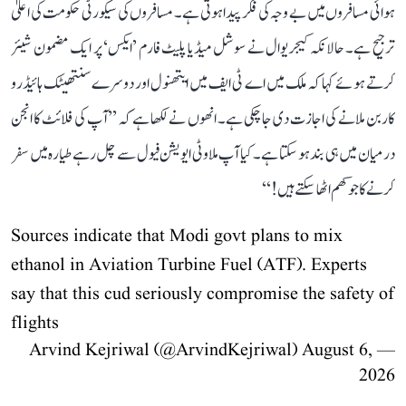
ہوائی مسافروں میں بے وجہ کی فکر پیدا ہوتی ہے۔ مسافروں کی سیکورٹی حکومت کی اعلیٰ
ترجیح ہے۔ حالانکہ کیجریوال نے سوشل میڈیا پلیٹ فارم ’ایکس‘ پر ایک مضمون شیئر
کرتے ہوئے کہا کہ ملک میں اے ٹی ایف میں ایتھنول اور دوسرے سنتھیٹک ہائیڈرو
کاربن ملانے کی اجازت دی جا چکی ہے۔ انھوں نے لکھا ہے کہ ’’آپ کی فلائٹ کا انجن
درمیان میں ہی بند ہو سکتا ہے۔ کیا آپ ملاوٹی ایویشن فیول سے چل رہے طیارہ میں سفر
کرنے کا جوکھم اٹھا سکتے ہیں!‘‘
Sources indicate that Modi govt plans to mix
ethanol in Aviation Turbine Fuel (ATF). Experts
say that this cud seriously compromise the safety of
flights
August 6,
— Arvind Kejriwal (@ArvindKejriwal)
2026