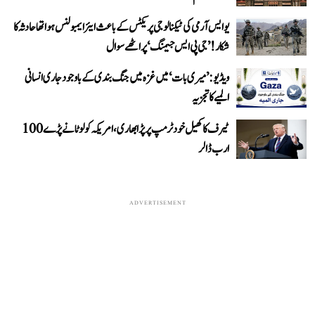
یو ایس آرمی کی ٹیکنالوجی پریکٹس کے باعث ایئر ایمبولنس ہوا تھا حادثہ کا
شکار! ’جی پی ایس جیمنگ‘ پر اٹھے سوال
ویڈیو: ’میری بات‘ میں غزہ میں جنگ بندی کے باوجود جاری انسانی
المیے کا تجزیہ
ٹیرف کا کھیل خود ٹرمپ پر پڑا بھاری، امریکہ کو لوٹانے پڑے 100
ارب ڈالر
ADVERTISEMENT