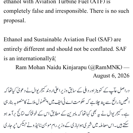
ethanol with Aviation Turbine Fuel (ATF) is
completely false and irresponsible. There is no such
proposal.
Ethanol and Sustainable Aviation Fuel (SAF) are
entirely different and should not be conflated. SAF
is an internationallyâ¦
— Ram Mohan Naidu Kinjarapu (@RamMNK)
August 6, 2026
دراصل عآپ کے کنوینر اور دہلی کے سابق وزیر اعلیٰ اروند کیجریوال نے دعویٰ کیا تھا کہ
انھیں ذرائع سے پتہ چلا ہے کہ حکومت اے ٹی ایف میں ایتھنول ملانے کا منصوبہ بنا رہی
ہے۔ کیجریوال نے یہ بھی کہا تھا کہ ماہرین کے مطابق اس کے خوفناک نتائج برآمد ہو
سکتے ہیں۔ اس معاملہ میں شہری ہوابازی کے وزیر رام موہن نائیڈو نے ’ایکس‘ پر جاری