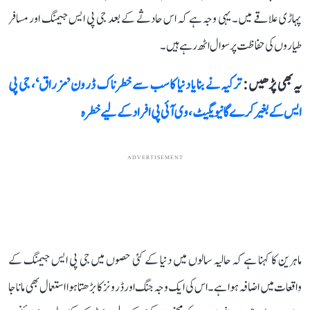
پہاڑی علاقے میں۔ یہی وجہ ہے کہ اس حادثے کے بعد جی پی ایس جیمنگ اور مسافر
طیاروں کی حفاظت پر سوال اٹھ رہے ہیں۔
یہ بھی پڑھیں :
ترکیہ نے بنایا دنیا کا سب سے خطرناک ڈرون ’مزراق‘، جی پی
ایس کے بغیر کرے گا نیویگیٹ، وی آئی پی افراد کے لیے خطرہ
ADVERTISEMENT
ماہرین کا کہنا ہے کہ حالیہ سالوں میں دنیا کے کئی حصوں میں جی پی ایس جیمنگ کے
واقعات میں اضافہ ہوا ہے۔ اس کی ایک وجہ جنگ اور ڈرونز کا بڑھتا ہوا استعمال بھی مانا جا