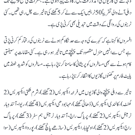
وجہ سے کئی گاڑیوں کی آمد و رفت میں رکاوٹ پیدا ہوئی ہے۔ جمعرات کی صبح 9 بجے تک
دہلی آنے والی تقریباً 50 ٹرینیں ایک سے لے کر 5 گھنٹے کی تاخیر سے چل رہی تھیں۔ کئی
ٹرینوں کی روانگی کے وقت میں تبدیلی بھی کرنی پڑی ہے۔
افسروں کا کہنا ہے کہ کہرے کی وجہ سے حد نگاہ کم ہونے سے ٹرینوں کی رفتار کم کرنی پڑتی
ہے جس سے انہیں منزل مقصود تک پہنچنے میں تاخیر ہو رہی ہے۔ کئی مقامات پر سیفتی
کام ہونے سے بھی مسافروں کو پریشانی کا سامنا کرنا پڑ رہا ہے۔ مسافروں کو شدید ٹھنڈ میں
پلیٹ فارم پر گھنٹوں گاڑیوں کا انتظار کرنا پڑ رہا ہے۔
تاخیر سے دہلی پہنچنے والی گاڑیوں میں فرخہ ایکسپریس (2 گھنٹے)، شرم شکتی ایکسپریس (2
گھنٹ)، کالندی ایکسپریس (ڈھائی گھنٹے)، مہابودھی ایکسپریس (4 گھنٹے)، ریوا-آنند وِہار
ٹرمینل ایکسپریس (2 گھنٹے)، پریاگ راج-آنند وِہار ٹرمینل ہم سفر (3 گھنٹے)، پریاگ
راج ایکسپریس (2 گھنٹے)، اونچاہار ایکسپریس (ساڑھے پانچ گھنٹے)، پوروا ایکسپریس (سوا