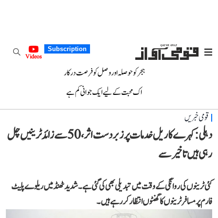
Subscription
Videos
ہجر کو حوصلہ اور وصل کو فرصت درکار
اک محبت کے لیے ایک جوانی کم ہے
قومی خبریں
دہلی: کہرے کا ریل خدمات پر زبردست اثر، 50 سے زائد ٹرینیں چل
رہی ہیں تاخیر سے
کئی ٹرینوں کی روانگی کے وقت میں تبدیلی بھی کی گئی ہے۔ شدید ٹھنڈ میں ریلوے پلیٹ
فارم پر مسافر ٹرینوں کا گھنٹوں انتظار کر رہے ہیں۔