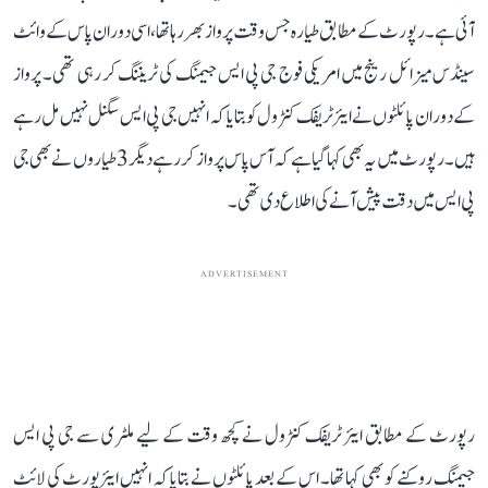
آئی ہے۔ رپورٹ کے مطابق طیارہ جس وقت پرواز بھر رہا تھا، اسی دوران پاس کے وائٹ
سینڈس میزائل رینج میں امریکی فوج جی پی ایس جیمنگ کی ٹریننگ کر رہی تھی۔ پرواز
کے دوران پائلٹوں نے ایئر ٹریفک کنٹرول کو بتایا کہ انہیں جی پی ایس سگنل نہیں مل رہے
ہیں۔ رپورٹ میں یہ بھی کہا گیا ہے کہ آس پاس پرواز کر رہے دیگر 3 طیاروں نے بھی جی
پی ایس میں دقت پیش آنے کی اطلاع دی تھی۔
ADVERTISEMENT
رپورٹ کے مطابق ایئر ٹریفک کنٹرول نے کچھ وقت کے لیے ملٹری سے جی پی ایس
جیمنگ روکنے کو بھی کہا تھا۔ اس کے بعد پائلٹوں نے بتایا کہ انہیں ایئرپورٹ کی لائٹ