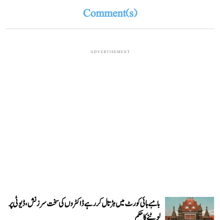
Comment(s)
ADVERTISEMENT
بامبے ہائی کورٹ میں ہڑتال کر رہے ڈاکٹروں کی سخت سرزنش، ڈیوٹی پر
لوٹنے کا حکم