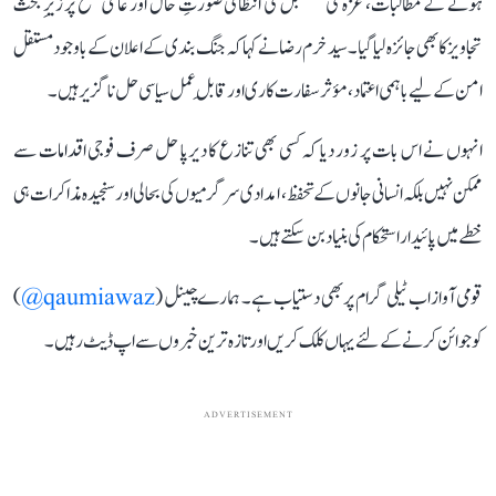
ہونے کے مطالبات، غزہ کی مستقبل کی انتظامی صورتِ حال اور عالمی سطح پر زیرِ بحث
تجاویز کا بھی جائزہ لیا گیا۔ سید خرم رضا نے کہا کہ جنگ بندی کے اعلان کے باوجود مستقل
امن کے لیے باہمی اعتماد، مؤثر سفارت کاری اور قابلِ عمل سیاسی حل ناگزیر ہیں۔
انہوں نے اس بات پر زور دیا کہ کسی بھی تنازع کا دیرپا حل صرف فوجی اقدامات سے
ممکن نہیں بلکہ انسانی جانوں کے تحفظ، امدادی سرگرمیوں کی بحالی اور سنجیدہ مذاکرات ہی
خطے میں پائیدار استحکام کی بنیاد بن سکتے ہیں۔
قومی آواز اب ٹیلی گرام پر بھی دستیاب ہے۔ ہمارے چینل (
qaumiawaz@
)
کو جوائن کرنے کے لئے یہاں کلک کریں اور تازہ ترین خبروں سے اپ ڈیٹ رہیں۔
ADVERTISEMENT