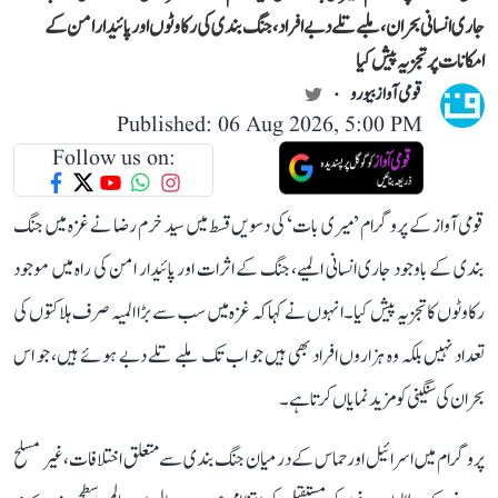
جاری انسانی بحران، ملبے تلے دبے افراد، جنگ بندی کی رکاوٹوں اور پائیدار امن کے
امکانات پر تجزیہ پیش کیا
قومی آواز بیورو
Published: 06 Aug 2026, 5:00 PM
Follow us on:
قومی آواز کے پروگرام ’میری بات‘ کی دسویں قسط میں سید خرم رضا نے غزہ میں جنگ
بندی کے باوجود جاری انسانی المیے، جنگ کے اثرات اور پائیدار امن کی راہ میں موجود
رکاوٹوں کا تجزیہ پیش کیا۔ انہوں نے کہا کہ غزہ میں سب سے بڑا المیہ صرف ہلاکتوں کی
تعداد نہیں بلکہ وہ ہزاروں افراد بھی ہیں جو اب تک ملبے تلے دبے ہوئے ہیں، جو اس
بحران کی سنگینی کو مزید نمایاں کرتا ہے۔
پروگرام میں اسرائیل اور حماس کے درمیان جنگ بندی سے متعلق اختلافات، غیر مسلح