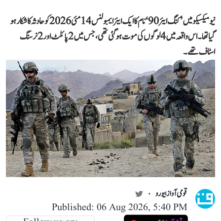
نیو میکسیکو میں ’کنگ ایئر 90‘ نام کا ایک ایئر ایمبولنس 14 مئی 2026 کو حادثہ کا شکار ہو
گیا تھا۔ اس واقعہ میں 4 لوگوں کی موت ہو گئی تھی، جس میں 2 پائلٹ اور 2 نرسنگ
اسٹاف تھے۔
قومی آواز بیورو
Published: 06 Aug 2026, 5:40 PM