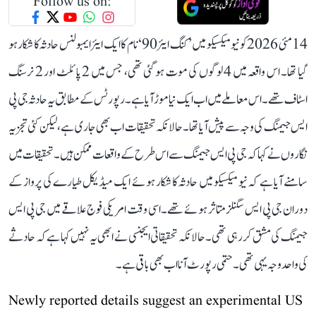
Follow us on:
14 مئی 2026 کو نیو میکسیکو میں ’کنگ ایئر 90‘ نام کا ایک ایئر ایمبولنس حادثہ کا شکار ہو
گیا تھا۔ اس واقعہ میں 4 لوگوں کی موت ہو گئی تھی، جس میں 2 پائلٹ اور 2 نرسنگ
اسٹاف تھے۔ اس معاملے میں اب ایک نیا موڑ آیا ہے۔ رپورٹس کے مطابق یہ حادثہ جی پی
ایس جیمنگ کی وجہ سے پیش آیا تھا۔ حالانکہ تحقیقات اب بھی جاری ہے، لیکن کئی تجزیہ
نگاروں نے کہا کہ جی پی ایس جیمنگ سے اس طرح کے واقعات ممکن ہیں۔ تحقیقات میں
سامنے آیا ہے کہ نیو میکسیکو میں حادثہ کا شکار ہوئے ایک میڈیکل طیارے کی پرواز کے
دوران جی پی ایس سگنلز متاثر ہوئے تھے۔ اسی وقت امریکی فوج علاقے میں جی پی ایس
جیمنگ کی مشق کر رہی تھی۔ حالانکہ تحقیقاتی ایجنسی نے ابھی یہ نہیں کہا ہے کہ حادثے
کی واحد وجہ یہی تھی۔ حتمی رپورٹ آنا اب بھی باقی ہے۔
Newly reported details suggest an experimental US