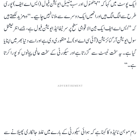
ایک پوسٹ میں کہا کہ ’’ایتھنول اور سسٹینیبل ایویشن فیول (ایس اے ایف) پوری
طرح سے الگ الگ ہیں اور انھیں ایک دوسرے سے ملانا نہیں چاہیے۔‘‘ وہ مزید لکھتے ہیں
کہ ’’ایس اے ایف ایک بین الاقوامی سطح پر سرٹیفائیڈ ایویشن فیول ہے، جسے انٹرنیشنل
سول ایویشن آرگنائزیشن (آئی سی اے او) نے منظوری دی ہے اور اسے دنیا بھر میں اپنایا
گیا ہے۔ یہ سخت ٹیسٹ سے گزرتا ہے اور سیکورٹی کے سخت عالمی پیمانوں کو پورا کرتا
ہے۔‘‘
ADVERTISEMENT
رام موہن نائیڈو کا کہنا ہے کہ ہوائی سیکورٹی کے بارے میں غلط جانکاری پھیلانے سے