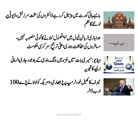
بامبے ہائی کورٹ میں ہڑتال کر رہے ڈاکٹروں کی سخت سرزنش، ڈیوٹی پر
لوٹنے کا حکم
ہوابازی ٹربائن فیول میں ’ایتھنول‘ ملانے کا کوئی منصوبہ نہیں،
مسافروں کی حفاظت ہماری اعلیٰ ترجیح: مرکزی حکومت
ویڈیو: ’میری بات‘ میں غزہ میں جنگ بندی کے باوجود جاری انسانی
المیے کا تجزیہ
ٹیرف کا کھیل خود ٹرمپ پر پڑا بھاری، امریکہ کو لوٹانے پڑے 100
ارب ڈالر
ADVERTISEMENT