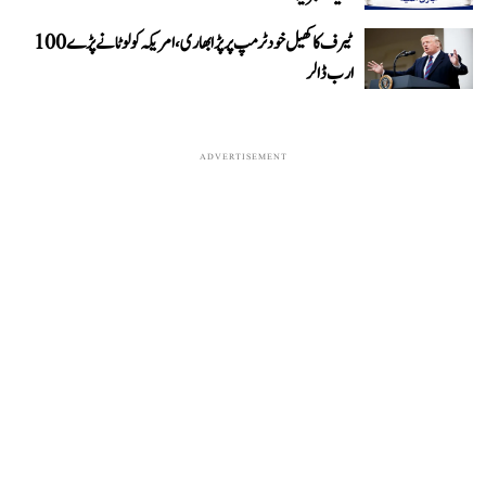
ٹیرف کا کھیل خود ٹرمپ پر پڑا بھاری، امریکہ کو لوٹانے پڑے 100
ارب ڈالر
ADVERTISEMENT