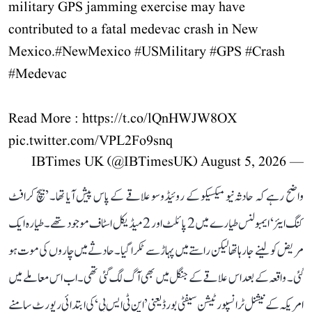
military GPS jamming exercise may have
contributed to a fatal medevac crash in New
Mexico.
#NewMexico
#USMilitary
#GPS
#Crash
#Medevac
Read More :
https://t.co/lQnHWJW8OX
pic.twitter.com/VPL2Fo9snq
August 5, 2026
— IBTimes UK (@IBTimesUK)
واضح رہے کہ حادثہ نیو میکسیکو کے روئیڈوسو علاقے کے پاس پیش آیا تھا۔ ’بیچ کرافٹ
کنگ ایئر‘ ایمبولنس طیارے میں 2 پائلٹ اور 2 میڈیکل اسٹاف موجود تھے۔ طیارہ ایک
مریض کو لینے جا رہا تھا لیکن راستے میں پہاڑ سے ٹکرا گیا۔ حادثے میں چاروں کی موت ہو
گئی۔ واقعہ کے بعد اس علاقے کے جنگل میں بھی آگ لگ گئی تھی۔ اب اس معاملے میں
امریکہ کے نیشنل ٹرانسپورٹیشن سیفٹی بورڈ یعنی ’این ٹی ایس بی‘ کی ابتدائی رپورٹ سامنے