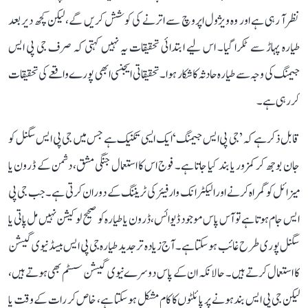
نظر آ رہی ہے اور وہ ویژول اپروچ سے اترنے کی کوشش کریں گے، لیکن کچھ دیر بعد
طیارہ پہاڑ سے ٹکرا گیا۔ اس لیے ابتدائی تحقیقات یہ نہیں کہتی کہ صرف جی پی ایس
جیمنگ کی وجہ سے طیارہ حادثہ کا شکار ہوا۔ تحقیقاتی ایجنسی ابھی پورے واقعے کی تحقیقات
کر رہی ہے۔
قابل ذکر ہے کہ ’جی پی ایس جیمنگ‘ ایک ایسی تکنیک ہے جس میں جی پی ایس سگنل کو
جان بوجھ کر کمزور یا بند کیا جاتا ہے۔ فوج اس کا استعمال جنگی مشق، دشمن کے ڈرون یا
میزائل کو گمراہ کرنے اور الیکٹرانک وارفیئر کی ٹریننگ کے دوران کرتی ہے۔ جب جی پی
ایس جام ہوتا ہے تو آس پاس موجود ڈیوائس، ڈرون یا طیارہ کو صحیح لوکیشن نہیں مل پاتی یا
سگنل پوری طرح غائب ہو سکتا ہے۔ آج زیادہ تر جدید طیارہ جی پی ایس بیسڈ نیوی گیشن
کا استعمال کرتے ہیں۔ حالانکہ ان کے پاس دوسرے نیوی گیشن سسٹم بھی ہوتے ہیں،
لیکن جی پی ایس بند ہونے پر پائلٹوں کا کام مشکل ہو سکتا ہے، خاص کر رات کے وقت یا