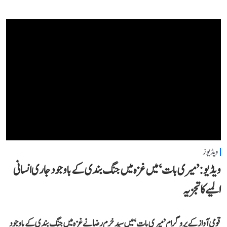
ویڈیوز
ویڈیو: ’میری بات‘ میں غزہ میں جنگ بندی کے باوجود جاری انسانی
المیے کا تجزیہ
قومی آواز کے پروگرام ’میری بات‘ میں سید خرم رضا نے غزہ میں جنگ بندی کے باوجود