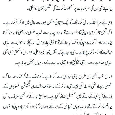
پر اپنے شہروں کی ضروریات پر سمجھوتہ کرنے کی متحمل نہیں ہو سکتی۔
اسی لیے ہر خشک سال کرناٹک کو ایک انتہائی مشکل صورت حال میں لا کھڑا کرتا ہے۔
اگر تمل ناڈو کو زیادہ پانی چھوڑا جائے تو اندرونِ ریاست شدید عوامی ناراضی کا سامنا کرنا
پڑتا ہے، اور اگر زیادہ پانی روک لیا جائے تو قانونی چارہ جوئی اور نچلے علاقوں سے سیاسی
مخالفت کا سامنا کرنا پڑتا ہے۔ یہی وجہ ہے کہ تقریباً ہر وزیر اعلیٰ، خواہ اس کا تعلق کسی بھی
سیاسی جماعت سے ہو، آبی حقائق اور انتخابی سیاست کے درمیان پھنس جاتا ہے۔
زرعی شعبہ بھی اسی طرح بڑی تبدیلی سے گزرا ہے۔ کرناٹک نے کرشنا راجہ ساگر،
کبنی، ہیماوتھی اور ہارانگی جیسے آبی ذخائر کے علاوہ متعدد لفٹ ایریگیشن منصوبوں کے
ذریعے آبپاشی کے رقبے میں مسلسل اضافہ کیا ہے۔ وہ وسیع علاقے جو کبھی صرف بارش
پر انحصار کرتے تھے، اب وہاں آبپاشی کے ذریعے دھان، گنا اور دیگر زیادہ پانی استعمال