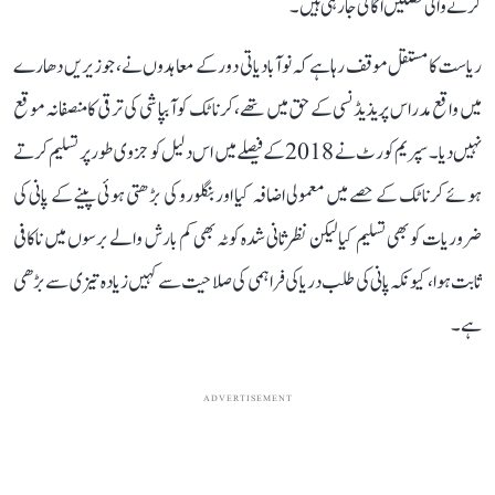
کرنے والی فصلیں اگائی جا رہی ہیں۔
ریاست کا مستقل موقف رہا ہے کہ نوآبادیاتی دور کے معاہدوں نے، جو زیریں دھارے
میں واقع مدراس پریذیڈنسی کے حق میں تھے، کرناٹک کو آبپاشی کی ترقی کا منصفانہ موقع
نہیں دیا۔ سپریم کورٹ نے 2018 کے فیصلے میں اس دلیل کو جزوی طور پر تسلیم کرتے
ہوئے کرناٹک کے حصے میں معمولی اضافہ کیا اور بنگلورو کی بڑھتی ہوئی پینے کے پانی کی
ضروریات کو بھی تسلیم کیا لیکن نظرثانی شدہ کوٹہ بھی کم بارش والے برسوں میں ناکافی
ثابت ہوا، کیونکہ پانی کی طلب دریا کی فراہمی کی صلاحیت سے کہیں زیادہ تیزی سے بڑھی
ہے۔
ADVERTISEMENT