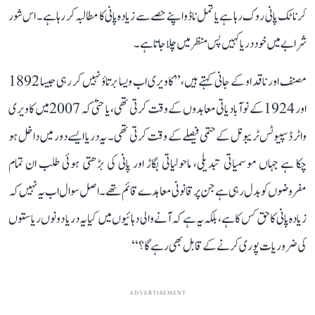
کرناٹک پانی روک رہا ہے یا تمل ناڈو اپنے حصے سے زیادہ پانی کا مطالبہ کر رہا ہے۔ اس شور
شرابے میں خود دریا کہیں پس منظر میں چلا جاتا ہے۔
مصنف اور ناقد او کے جانی کہتے ہیں، ’’کاویری اب ویسا برتاؤ نہیں کر رہی جیسا 1892
اور 1924 کے نوآبادیاتی معاہدوں کے وقت کرتی تھی، یا حتیٰ کہ 2007 میں کاویری
واٹر ڈسپیوٹس ٹریبونل کے حتمی فیصلے کے وقت کرتی تھی۔ یہ دریا ایسے دور میں داخل ہو
چکا ہے جہاں موسمیاتی تبدیلی، ماحولیاتی بگاڑ اور پانی کی بڑھتی ہوئی طلب ان تمام
مفروضوں کو بدل رہی ہے جن پر قانونی معاہدے قائم تھے۔ اصل سوال اب یہ نہیں کہ
زیادہ پانی کا حق کس کا ہے، بلکہ یہ ہے کہ آنے والی دہائیوں میں کیا یہ دریا دونوں ریاستوں
کی ضروریات پوری کرنے کے قابل بھی رہے گا؟‘‘
ADVERTISEMENT