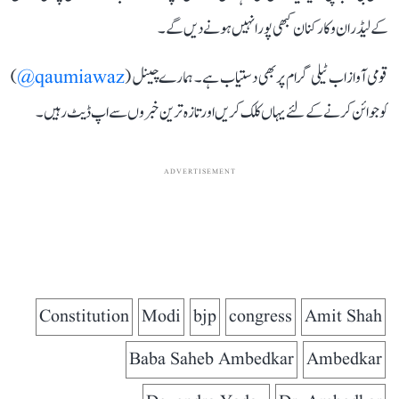
کے لیڈران و کارکنان کبھی پورا نہیں ہونے دیں گے۔
قومی آواز اب ٹیلی گرام پر بھی دستیاب ہے۔ ہمارے چینل (
qaumiawaz@
)
کو جوائن کرنے کے لئے یہاں کلک کریں اور تازہ ترین خبروں سے اپ ڈیٹ رہیں۔
ADVERTISEMENT
Constitution
Modi
bjp
congress
Amit Shah
Baba Saheb Ambedkar
Ambedkar