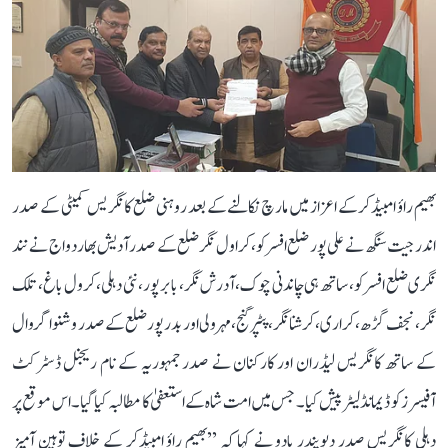
بھیم راؤ امبیڈکر کے اعزاز میں مارچ نکالنے کے بعد روہنی ضلع کانگریس کمیٹی کے صدر
اندرجیت سنگھ نے علی پور ضلع افسر کو، کراول نگر ضلع کے صدر آدیش بھاردواج نے نند
نگری ضلع افسر کو، ساتھ ہی چاندنی چوک، آدرش نگر، بابر پور، نئی دہلی، کرول باغ، تلک
نگر، نجف گڑھ، کراری، کرشنا نگر، پٹپر گنج، مہرولی اور بدرپور ضلع کے صدر وشنو اگروال
کے ساتھ کانگریس لیڈران اور کارکنان نے صدر جمہوریہ کے نام ریجنل ڈسٹرکٹ
آفیسرز کو ڈیمانڈ لیٹر پیش کیا۔ جس میں امت شاہ کے استعفیٰ کا مطالبہ کیا گیا۔ اس موقع پر
دہلی کانگریس صدر دیویندر یادو نے کہا کہ ’’بھیم راؤ امبیڈکر کے خلاف توہین آمیز