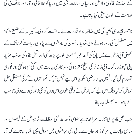
کے سامنے قانونی دلائل اور سیاسی بیانات جن میں دریا کو علاقائی وقار اور ناانصافی کی
علامت کے طور پر پیش کیا جاتا ہے۔
تاہم، جیسے ہی کشیدگی میں اضافہ ہوا، قدرت نے مداخلت کر دی۔ کیرالہ کے ضلع وائناڈ
میں مسلسل کئی روز ہونے والی شدید مانسون کی بارشوں سے پڑوسی ریاست کرناٹک کے
کبنی آبی ذخیرے میں پانی کی آمد غیر معمولی طور پر بڑھ گئی اور تمل ناڈو کی جانب مزید
پانی چھوڑ دیا گیا۔ آبی ذخائر کی سطح بہتر ہوئی، سرکاری بیانات میں تلخی کم ہو گئی اور فوری
تصادم ٹل گیا۔ لیکن یہ عارضی سکون اس لیے نہیں آیا کہ حکومتوں نے کوئی مستقل حل
تلاش کر لیا، بلکہ اس لیے کہ بارش نے وقتی طور پر اس دریا کو نئی زندگی دے دی جو سب
کے ہاتھ سے پھسلتا جا رہا تھا۔
جب بھی کاویری تنازعہ سر اٹھاتا ہے عوامی توجہ عدالتی احکامات، ٹریبونل کے فیصلوں اور
سیاسی بیانات پر مرکوز ہو جاتی ہے۔ ٹی وی مباحثوں میں سوال یہی اٹھایا جاتا ہے کہ آیا