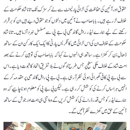
حقوق اور آئین کی حفاظت کی لڑائی پارلیمنٹ سے لے کر سڑک تک تانا شاہ حکومت کے
خلاف لڑ رہے ہیں۔ بابا صاحب نے آئین میں دلتوں کو جو حقوق دیے ہیں ان کو برقرار
رکھنے کے لیے ہمارے لیڈر راہل گاندھی بی جے پی سے مسلسل نبرد آزما ہیں۔ تانا شاہ
حکومت کے خلاف ان کی اس لڑائی میں کانگریس پارٹی کا ایک ایک کارکن ان کے ساتھ
ڈھال بن کر کھڑا ہے۔ ساتھ ہی انہوں نے کہا کہ بابا صاحب کی توہین کرنے کے بعد
امت شاہ کے خلاف ملکی سطح پر جس طرح لوگوں نے بلا تفریق اتحاد کا ثبوت دیا ہے۔ اس
سے بی جے پی کافی گھبرائی ہوئی نظر آ رہی ہے۔ بی جے پی راہل گاندھی پر مقدمہ کر کے
انہیں ہراساں کرنے کی کوشش کر رہی ہے۔ لیکن بی جے پی کو معلوم ہونا چاہیے کہ وہ
ہمارے لیڈر کو جس قدر ڈرانے کی کوشش کریں گے وہ اتنی ہی ہمت اور جوش کے ساتھ
آئین کے حق میں کھڑے نظر آئیں گے۔