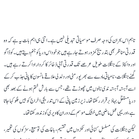
تاہم اس بحران کی وجہ صرف موسمیاتی تبدیلی نہیں ہے۔ اتنی ہی اہم بات یہ ہے کہ وہ
قدرتی مناظر بھی بتدریج کمزور ہوتے جا رہے ہیں جو خود اس دریا کو جنم دیتے ہیں۔ کوڈاگو
اور وائناڈ کے جنگلات طویل عرصے تک قدرتی آبی ذخائر کا کردار ادا کرتے رہے ہیں۔
گھنے جنگلات، نامیاتی مادے سے بھرپور مٹی اور دلدلی علاقے مانسون کا پانی جذب کر کے
اسے آہستہ آہستہ ندی نالوں میں چھوڑتے تھے، جس سے بارش ختم ہونے کے بعد بھی
دریا مستقل بہاؤ برقرار رکھتا تھا۔ زیرزمین پانی کے اس تدریجی اخراج کو بیس فلو کہا جاتا
ہے، اور یہی عمل ماضی میں خشک موسم کے دوران کاویری کو زندہ رکھتا تھا۔
لیکن جنگلات کی مسلسل کٹائی اور ٹکڑوں میں تقسیم، باغات کی توسیع، سڑکوں کی تعمیر،