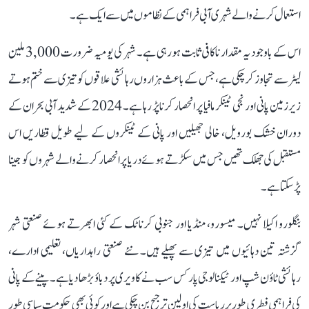
استعمال کرنے والے شہری آبی فراہمی کے نظاموں میں سے ایک ہے۔
اس کے باوجود یہ مقدار ناکافی ثابت ہو رہی ہے۔ شہر کی یومیہ ضرورت 3,000 ملین
لیٹر سے تجاوز کر چکی ہے، جس کے باعث ہزاروں رہائشی علاقوں کو تیزی سے ختم ہوتے
زیرزمین پانی اور نجی ٹینکر مافیا پر انحصار کرنا پڑ رہا ہے۔ 2024 کے شدید آبی بحران کے
دوران خشک بورویل، خالی جھیلیں اور پانی کے ٹینکروں کے لیے طویل قطاریں اس
مستقبل کی جھلک تھیں جس میں سکڑتے ہوئے دریا پر انحصار کرنے والے شہروں کو جینا
پڑ سکتا ہے۔
بنگلورو اکیلا نہیں۔ میسورو، منڈیا اور جنوبی کرناٹک کے کئی ابھرتے ہوئے صنعتی شہر
گزشتہ تین دہائیوں میں تیزی سے پھیلے ہیں۔ نئے صنعتی راہداریاں، تعلیمی ادارے،
رہائشی ٹاؤن شپ اور ٹیکنالوجی پارکس سب نے کاویری پر دباؤ بڑھا دیا ہے۔ پینے کے پانی
کی فراہمی فطری طور پر ریاست کی اولین ترجیح بن چکی ہے اور کوئی بھی حکومت سیاسی طور