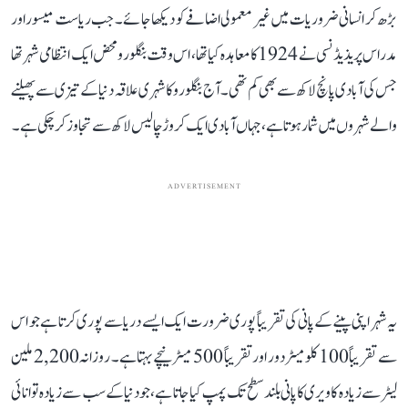
بڑھ کر انسانی ضروریات میں غیر معمولی اضافے کو دیکھا جائے۔ جب ریاست میسور اور
مدراس پریذیڈنسی نے 1924 کا معاہدہ کیا تھا، اس وقت بنگلورو محض ایک انتظامی شہر تھا
جس کی آبادی پانچ لاکھ سے بھی کم تھی۔ آج بنگلورو کا شہری علاقہ دنیا کے تیزی سے پھیلنے
والے شہروں میں شمار ہوتا ہے، جہاں آبادی ایک کروڑ چالیس لاکھ سے تجاوز کر چکی ہے۔
ADVERTISEMENT
یہ شہر اپنی پینے کے پانی کی تقریباً پوری ضرورت ایک ایسے دریا سے پوری کرتا ہے جو اس
سے تقریباً 100 کلومیٹر دور اور تقریباً 500 میٹر نیچے بہتا ہے۔ روزانہ 2,200 ملین
لیٹر سے زیادہ کاویری کا پانی بلند سطح تک پمپ کیا جاتا ہے، جو دنیا کے سب سے زیادہ توانائی