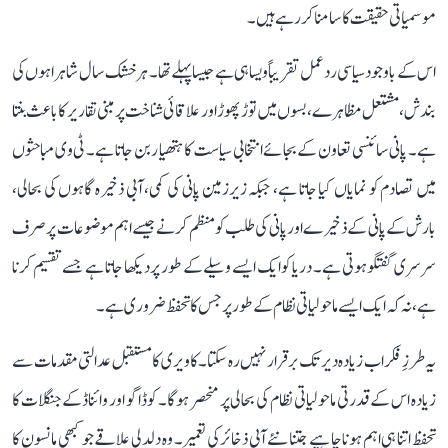
موسمیاتی حقیقت کا سامنا کر رہے ہیں۔
اس کے باوجود سیاسی ردعمل تقریباً ویسا ہی ہے جیسا پہلے تھا۔ ہر خشک سال شاہراہوں کی
بندش، مشتعل مظاہرے، بسوں میں توڑ پھوڑ اور علاقائی شناخت پر مبنی تقاریر کا باعث بنتا
ہے۔ پانی سائنسی تعاون کے بجائے انتخابی سیاست کا ہتھیار بن جاتا ہے۔ ٹی وی مباحثوں
میں تصادم کو نمایاں کیا جاتا ہے، جبکہ زیرزمین پانی کی کمی، آبی ذخیرہ گاہوں کی بحالی،
بارش کے پانی کے ذخیرے اور پانی کی طلب کو منظم کرنے جیسے اہم موضوعات پر صرف
سرسری گفتگو ہوتی ہے۔ دریا کو ایک ایسے وسیلے کے طور پر دیکھا جاتا ہے جسے تقسیم کرنا
ہے، نہ کہ ایک ایسے ماحولیاتی نظام کے طور پر جس کا تحفظ ضروری ہے۔
یہ طرزِ فکر اب زیادہ دیر تک برقرار نہیں رہ سکتا۔ کاویری کا مستقبل عدالتی مقدمات سے
زیادہ اس کے قدرتی ماحولیاتی نظام کی بحالی پر منحصر ہوگا۔ کوڈاگو اور وائناڈ کے جنگلات کا
تحفظ اتنا ہی اہم ہونا چاہیے جتنا نئے آبی ذخائر کی تعمیر۔ وہ دلدلی علاقے جو کبھی مانسون کا