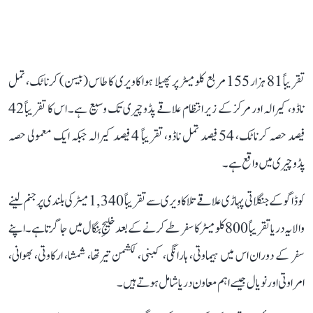
تقریباً 81 ہزار 155 مربع کلومیٹر پر پھیلا ہوا کاویری کا طاس (بیسن) کرناٹک، تمل
ناڈو، کیرالہ اور مرکز کے زیر انتظام علاقے پڈوچیری تک وسیع ہے۔ اس کا تقریباً 42
فیصد حصہ کرناٹک، 54 فیصد تمل ناڈو، تقریباً 4 فیصد کیرالہ جبکہ ایک معمولی حصہ
پڈوچیری میں واقع ہے۔
کوڈاگو کے جنگلاتی پہاڑی علاقے تلاکاویری سے تقریباً 1,340 میٹر کی بلندی پر جنم لینے
والا یہ دریا تقریباً 800 کلومیٹر کا سفر طے کرنے کے بعد خلیجِ بنگال میں جا گرتا ہے۔ اپنے
سفر کے دوران اس میں ہیماوتی، ہارانگی، کبنی، لکشمن تیرتھا، شمشا، ارکاوتی، بھوانی،
امراوتی اور نویال جیسے اہم معاون دریا شامل ہوتے ہیں۔