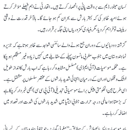
کسان میٹور ڈیم سے بروقت پانی پر انحصار کرتے ہیں۔ اتھارٹی نے اہم فیصلے مؤخر کرتے
ہوئے امید ظاہر کی کہ بہتر بارش سے بحران کم ہو جائے گا۔ بالآخر قدرت نے وقتی
ریلیف تو فراہم کر دیا، مگر بنیادی کمزوریاں اپنی جگہ برقرار رہیں۔
گزشتہ دو دہائیوں کے دوران جمع ہونے والے سائنسی شواہد سے ظاہر ہوتا ہے کہ جزیرہ
نما ہندوستان میں جنوب مغربی مانسون پہلے کے مقابلے میں کہیں زیادہ غیر مستحکم ہو چکا
ہے۔ محکمہ موسمیات (آئی ایم ڈی) مسلسل مشاہدہ کر رہا ہے کہ اب بارش کا انداز طویل
خشک وقفوں اور ان کے درمیان انتہائی شدید بارشوں کے مختصر سلسلوں پر مشتمل ہے۔
اسی طرح بین الحکومتی پینل برائے موسمیاتی تبدیلی (آئی پی سی سی) بھی خبردار کر چکا ہے
کہ بڑھتا ہوا عالمی درجہ حرارت جنوبی ایشیا میں شدید بارشوں کی شدت اور تعداد میں
اضافہ کر رہا ہے۔
ماہر موسمیات ایس ابھیلاش کے مطابق، ’’مغربی گھاٹ، جو جنوبی ہندوستان کے لیے پانی