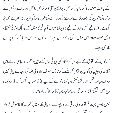
کے باعث سمندر کا کھارا پانی ساحلی زیرزمین آبی ذخائر میں داخل ہو رہا ہے، جس سے
زمین کی شوریدگی بڑھ رہی ہے اور ڈیلٹا کی زراعت کی طویل مدتی پائیداری خطرے میں پڑ
گئی ہے۔ اس لیے تمل ناڈو کے لیے کاویری صرف آبپاشی کا مسئلہ نہیں، بلکہ غذائی تحفظ،
دیہی معیشت اور اس تہذیب کی بقا کا سوال ہے جو صدیوں سے اس دریا کے گرد پروان
چڑھی ہے۔
کسانوں کے حقوق کے لیے سرگرم کارکن پی ٹی جان کہتے ہیں، ’’سادہ سیاسی بیانیے اس
تنازعہ کی پیچیدگی کو بیان نہیں کر سکتے۔ کرناٹک صرف علاقائی ضد کی وجہ سے پانی نہیں
روک رہا اور تمل ناڈو بھی محض سیاسی فائدے کے لیے پانی کا مطالبہ نہیں کر رہا۔ دونوں
ریاستیں حقیقی سماجی، معاشی اور ماحولیاتی دباؤ کا سامنا کر رہی ہیں۔‘‘
جس پہلو پر بہت کم توجہ دی جاتی ہے وہ پورے دریائی نظام میں کیرالہ کا خاموش کردار