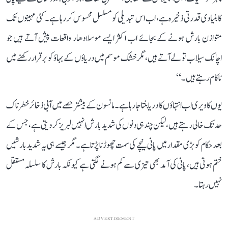
کا بنیادی قدرتی ذخیرہ ہے، اب اس تبدیلی کو مسلسل محسوس کر رہا ہے۔ کئی مہینوں تک
متوازن بارش ہونے کے بجائے اب اکثر ایسے موسلادھار واقعات پیش آتے ہیں جو
اچانک سیلاب تو لے آتے ہیں، مگر خشک موسم میں دریاؤں کے بہاؤ کو برقرار رکھنے میں
ناکام رہتے ہیں۔‘‘
یوں کاویری اب انتہاؤں کا دریا بنتا جا رہا ہے۔ مانسون کے بیشتر حصے میں آبی ذخائر خطرناک
حد تک خالی رہتے ہیں، لیکن چند ہی دنوں کی شدید بارش انہیں لبریز کر دیتی ہے، جس کے
بعد حکام کو بڑی مقدار میں پانی نیچے کی سمت چھوڑنا پڑتا ہے۔ مگر جیسے ہی یہ شدید بارشیں
ختم ہوتی ہیں، پانی کی آمد بھی تیزی سے کم ہونے لگتی ہے کیونکہ بارش کا سلسلہ مستقل
نہیں رہتا۔
ADVERTISEMENT