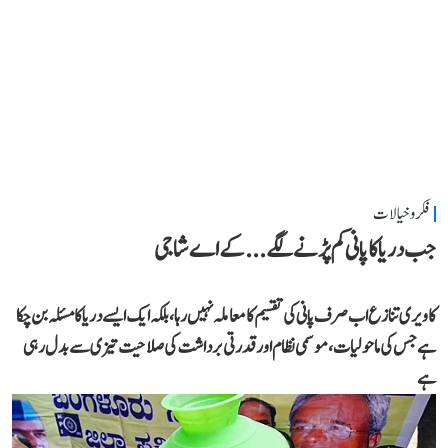
فکر و خیالات
جب دریا کا پانی کم پڑنے لگے...کے اے شاجی
کاویری تنازع اب صرف پانی کی تقسیم کا معاملہ نہیں رہا، بلکہ ایک ایسے دریا کا مسئلہ بن چکا
ہے جس کی ماحولیات، موسمی نظام اور قدرتی برداشت کی صلاحیت تیزی سے بدل رہی
ہے