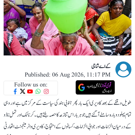
کے اے شاجی
Published: 06 Aug 2026, 11:17 PM
Follow us on:
طویل وقفے کے بعد کاویری ایک بار پھر جنوبی ہند کی سیاست کے مرکز میں ہے اور وہی
تمام پہلو دوبارہ سامنے آ گئے ہیں جو ہر بار اس تنازعہ کا حصہ بنتے ہیں۔ کرناٹک اور تمل ناڈو
کے درمیان الزامات اور جوابی الزامات، کسانوں کے احتجاج، کاویری واٹر مینجمنٹ اتھارٹی