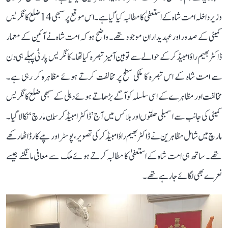
وزیر داخلہ امت شاہ کے استعفیٰ کا مطالبہ کیا گیا ہے۔ اس موقع پر سبھی 14 ضلع کانگریس
کمیٹی کے صدور اور عہدیداران موجود تھے۔ واضح ہو کہ امت شاہ نے آئین کے معمار
ڈاکٹر بھیم راؤ امبیڈکر کے حوالے سے توہین آمیز تبصرہ کیا تھا۔ کانگریس پارٹی پہلے ہی دن
سے امت شاہ کے اس تبصرہ کا ملکی سطح پر مخالفت کرتے ہوئے مظاہرہ کر رہی ہے۔
مخالفت اور مظاہرے کے اسی سلسلہ کو آگے بڑھاتے ہوئے دہلی کے سبھی ضلع کانگریس
کمیٹی کی جانب سے اسمبلی حلقوں اور بلاکس میں آج ’ڈاکٹر امبیڈکر سمّان مارچ‘ نکالا گیا۔
مارچ میں شامل مظاہرین نے ڈاکٹر بھیم راؤ امبیڈکر کی تصویر، پوسٹر اور پلے کارڈ اٹھا رکھے
تھے۔ ساتھ ہی امت شاہ کے استعفیٰ کا مطالبہ کرتے ہوئے ملک سے معافی مانگنے جیسے
نعرے بھی لگائے جا رہے تھے۔