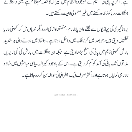
ہے۔ اگرچہ پانی کی تقسیم کے موجودہ انتظام میں کیرالہ کا حصہ نسبتاً کم ہے لیکن وائناڈ کے
جنگلات دریا کو زندہ رکھنے میں غیر معمولی اہمیت رکھتے ہیں۔
برہماگیری کی پہاڑیوں سے نکلنے والی پانامارم، مننتھاواڑی اور دیگر ندیاں مل کر کبنی دریا
تشکیل دیتی ہیں، جو بعد میں کرناٹک میں داخل ہوتا ہے۔ وائناڈ میں ہونے والی ہر شدید
بارش کبنی ڈیم میں پانی کی سطح بڑھا دیتی ہے، جبکہ ان جنگلات میں بارش کی کمی زیریں
علاقوں تک پانی کی آمد کو کم کر دیتی ہے۔ اس کے باوجود کیرالہ سیاسی مباحثوں میں شاذ و
نادر ہی نمایاں ہوتا ہے اور اکثر صرف ایک جغرافیائی حوالہ بن کر رہ جاتا ہے۔
ADVERTISEMENT