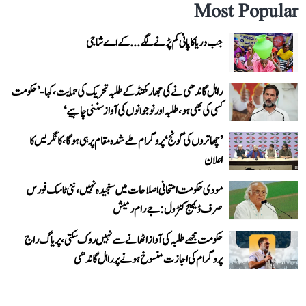
Most Popular
جب دریا کا پانی کم پڑنے لگے...کے اے شاجی
راہل گاندھی نے کی جھارکھنڈ کے طلبہ تحریک کی حمایت، کہا- ’حکومت
کسی کی بھی ہو، طلبہ اور نوجوانوں کی آواز سننی چاہیے‘
’چھاتروں کی گونج‘ پروگرام طے شدہ مقام پر ہی ہوگا، کانگریس کا
اعلان
مودی حکومت امتحانی اصلاحات میں سنجیدہ نہیں، نئی ٹاسک فورس
صرف ڈیمیج کنٹرول: جے رام رمیش
حکومت مجھے طلبہ کی آواز اٹھانے سے نہیں روک سکتی، پریاگ راج
پروگرام کی اجازت منسوخ ہونے پر راہل گاندھی