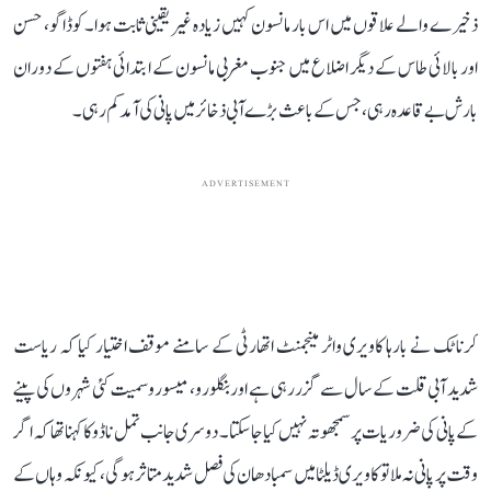
ذخیرے والے علاقوں میں اس بار مانسون کہیں زیادہ غیر یقینی ثابت ہوا۔ کوڈاگو، حسن
اور بالائی طاس کے دیگر اضلاع میں جنوب مغربی مانسون کے ابتدائی ہفتوں کے دوران
بارش بے قاعدہ رہی، جس کے باعث بڑے آبی ذخائر میں پانی کی آمد کم رہی۔
ADVERTISEMENT
کرناٹک نے بارہا کاویری واٹر مینجمنٹ اتھارٹی کے سامنے موقف اختیار کیا کہ ریاست
شدید آبی قلت کے سال سے گزر رہی ہے اور بنگلورو، میسورو سمیت کئی شہروں کی پینے
کے پانی کی ضروریات پر سمجھوتہ نہیں کیا جا سکتا۔ دوسری جانب تمل ناڈو کا کہنا تھا کہ اگر
وقت پر پانی نہ ملا تو کاویری ڈیلٹا میں سمبا دھان کی فصل شدید متاثر ہوگی، کیونکہ وہاں کے