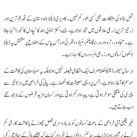
تمل ناڈو کی مشکلات بھی کسی طور کم نہیں۔ کاویری ڈیلٹا ہندوستان کے قدیم ترین اور
زرخیز ترین زرعی علاقوں میں شمار ہوتا ہے، جسے اکثر جنوبی ہند کا ’چاول کا کٹورا‘ کہا جاتا
ہے۔ تنجاوور، ترووارور، ناگاپٹنم، مئیلا دوتھرئی اور آس پاس کے اضلاع پر مشتمل یہ ڈیلٹا
لاکھوں کسانوں اور زرعی مزدوروں کا سہارا ہے۔
ہر سال میٹور ڈیم کا کھلنا صرف ایک انتظامی فیصلہ نہیں ہوتا بلکہ یہ سمبا دھان کی کاشت کے
موسم کا آغاز ہوتا ہے، جس پر دیہی معیشت کا انحصار ہے۔ پانی کی فراہمی میں ہر تاخیر سے
پنیری کی منتقلی مؤخر ہوتی ہے، پیداوار کم ہوتی ہے اور کسان مزید قرضوں کے بوجھ تلے
دب جاتے ہیں۔
غیر یقینی آبی فراہمی کے باعث کسانوں کو بارہا دوسری فصل چھوڑنے یا کاشت کا رقبہ کم
کرنے پر مجبور ہونا پڑا ہے۔ سائنس دانوں نے خبردار کیا ہے کہ میٹھے پانی کے بہاؤ میں کمی