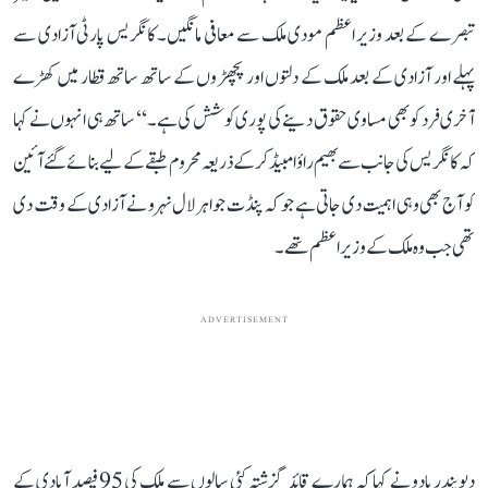
تبصرے کے بعد وزیر اعظم مودی ملک سے معافی مانگیں۔ کانگریس پارٹی آزادی سے
پہلے اور آزادی کے بعد ملک کے دلتوں اور پچھڑوں کے ساتھ ساتھ قطار میں کھڑے
آخری فرد کو بھی مساوی حقوق دینے کی پوری کوشش کی ہے۔‘‘ ساتھ ہی انہوں نے کہا
کہ کانگریس کی جانب سے بھیم راؤ امبیڈکر کے ذریعہ محروم طبقے کے لیے بنائے گئے آئین
کو آج بھی وہی اہمیت دی جاتی ہے جو کہ پنڈت جواہر لال نہرو نے آزادی کے وقت دی
تھی جب وہ ملک کے وزیر اعظم تھے۔
ADVERTISEMENT
دیویندر یادو نے کہا کہ ہمارے قائد گزشتہ کئی سالوں سے ملک کی 95 فیصد آبادی کے