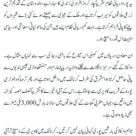
یہ پورا دریائی نظام تقریباً چار کروڑ افراد کی زندگی کا سہارا ہے، ہندوستان کے قدیم ترین
زرعی علاقوں کو سیراب کرتا ہے اور ملک کے تیزی سے پھیلتے ہوئے کئی بڑے شہروں کو
پینے کا پانی فراہم کرتا ہے۔ بہت کم دریائی نظام ایسے ہیں جن کی ماحولیاتی، معاشی اور سیاسی
اہمیت اس قدر وسیع ہو۔
ان معاون دریاؤں میں کبنی اس تنازع کے باہمی ربط کی سب سے نمایاں مثال ہے۔
وائناڈ کے گھنے سرسبز جنگلات سے نکلنے والا یہ دریا پانامارم اور مننتھاواڑی جیسی ندیوں سے
پانی حاصل کرتا ہوا مشرق کی طرف کرناٹک میں داخل ہوتا ہے اور پھر تروماکودالو نرسی
پورہ کے قریب کاویری سے جا ملتا ہے۔ اس کے آبی ذخیرے کا تقریباً نصف حصہ کیرالہ
میں واقع ہے، جہاں مغربی گھاٹ کے کئی علاقوں میں سالانہ بارش 3,000 ملی میٹر سے
بھی زیادہ ہوتی ہے۔
تاہم وائناڈ کی بارشیں پوری کہانی بیان نہیں کرتیں۔ کرناٹک میں کاویری کے وسیع تر آبی