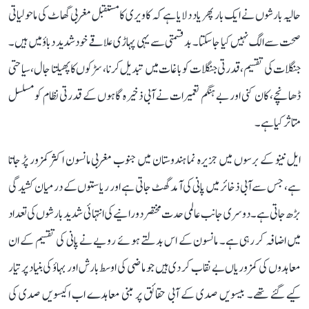
حالیہ بارشوں نے ایک بار پھر یاد دلایا ہے کہ کاویری کا مستقبل مغربی گھاٹ کی ماحولیاتی
صحت سے الگ نہیں کیا جا سکتا۔ بدقسمتی سے یہی پہاڑی علاقے خود شدید دباؤ میں ہیں۔
جنگلات کی تقسیم، قدرتی جنگلات کو باغات میں تبدیل کرنا، سڑکوں کا پھیلتا جال، سیاحتی
ڈھانچے، کان کنی اور بے ہنگم تعمیرات نے آبی ذخیرہ گاہوں کے قدرتی نظام کو مسلسل
متاثر کیا ہے۔
ایل نینو کے برسوں میں جزیرہ نما ہندوستان میں جنوب مغربی مانسون اکثر کمزور پڑ جاتا
ہے، جس سے آبی ذخائر میں پانی کی آمد گھٹ جاتی ہے اور ریاستوں کے درمیان کشیدگی
بڑھ جاتی ہے۔ دوسری جانب عالمی حدت مختصر دورانیے کی انتہائی شدید بارشوں کی تعداد
میں اضافہ کر رہی ہے۔ مانسون کے اس بدلتے ہوئے رویے نے پانی کی تقسیم کے ان
معاہدوں کی کمزوریاں بے نقاب کر دی ہیں جو ماضی کی اوسط بارش اور بہاؤ کی بنیاد پر تیار
کیے گئے تھے۔ بیسویں صدی کے آبی حقائق پر مبنی معاہدے اب اکیسویں صدی کی