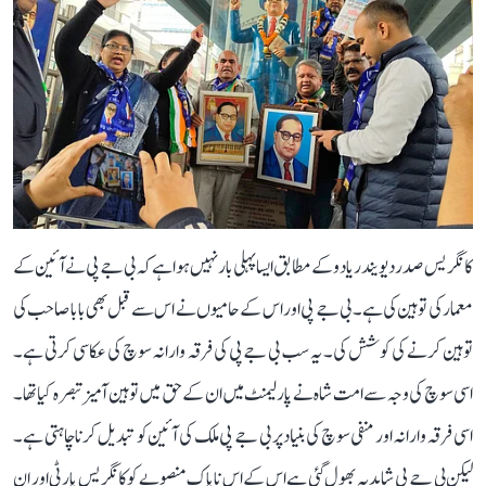
کانگریس صدر دیویندر یادو کے مطابق ایسا پہلی بار نہیں ہوا ہے کہ بی جے پی نے آئین کے
معمار کی توہین کی ہے۔ بی جے پی اور اس کے حامیوں نے اس سے قبل بھی بابا صاحب کی
توہین کرنے کی کوشش کی۔ یہ سب بی جے پی کی فرقہ وارانہ سوچ کی عکاسی کرتی ہے۔
اسی سوچ کی وجہ سے امت شاہ نے پارلیمنٹ میں ان کے حق میں توہین آمیز تبصرہ کیا تھا۔
اسی فرقہ وارانہ اور منفی سوچ کی بنیاد پر بی جے پی ملک کی آئین کو تبدیل کرنا چاہتی ہے۔
لیکن بی جے پی شاید یہ بھول گئی ہے اس کے اس ناپاک منصوبے کو کانگریس پارٹی اور ان