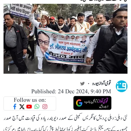
i
قومی آواز بیورو
Published: 24 Dec 2024, 9:40 PM
Follow us on:
نئی دہلی: دہلی پردیش کانگریس کمیٹی کے صدر دیویندر یادو کی قیادت میں آج صدر
جمہوریہ کے نام ریجنل ڈسٹرکٹ آفیسرز کو ڈیمانڈ لیٹر پیش کیا گیا ہے۔ اس خط میں مرکزی