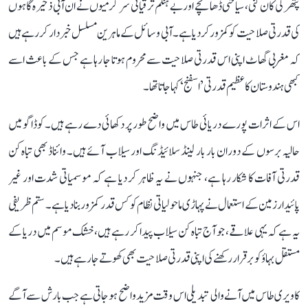
پتھر کی کان کنی، سیاحتی ڈھانچے اور بے ہنگم ترقیاتی سرگرمیوں نے ان آبی ذخیرہ گاہوں
کی قدرتی صلاحیت کو کمزور کر دیا ہے۔ آبی وسائل کے ماہرین مسلسل خبردار کر رہے ہیں
کہ مغربی گھاٹ اپنی اس قدرتی صلاحیت سے محروم ہوتا جا رہا ہے جس کے باعث اسے
کبھی ہندوستان کا عظیم قدرتی ’اسفنج‘ کہا جاتا تھا۔
اس کے اثرات پورے دریائی طاس میں واضح طور پر دکھائی دے رہے ہیں۔ کوڈاگو میں
حالیہ برسوں کے دوران بار بار لینڈ سلائیڈنگ اور سیلاب آئے ہیں۔ وائناڈ بھی تباہ کن
قدرتی آفات کا شکار رہا ہے، جنہوں نے یہ ظاہر کر دیا ہے کہ موسمیاتی شدت اور غیر
پائیدار زمین کے استعمال نے پہاڑی ماحولیاتی نظام کو کس قدر کمزور بنا دیا ہے۔ ستم ظریفی
یہ ہے کہ یہی علاقے، جو آج تباہ کن سیلاب پیدا کر رہے ہیں، خشک موسم میں دریا کے
مستقل بہاؤ کو برقرار رکھنے کی اپنی قدرتی صلاحیت بھی کھوتے جا رہے ہیں۔
کاویری طاس میں آنے والی تبدیلی اس وقت مزید واضح ہو جاتی ہے جب بارش سے آگے