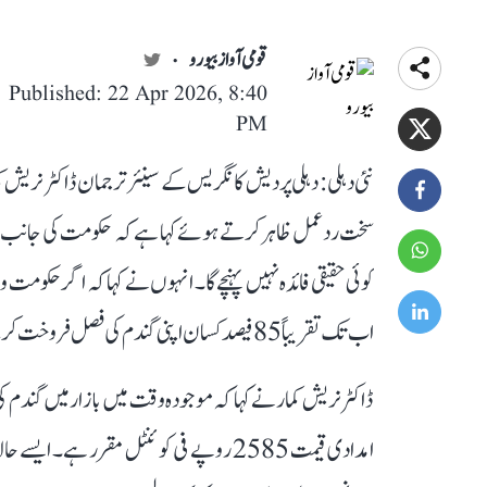
قومی آواز بیورو
Published: 22 Apr 2026, 8:40
PM
نئی دہلی: دہلی پردیش کانگریس کے سینئر ترجمان ڈاکٹر نریش ک
سخت ردعمل ظاہر کرتے ہوئے کہا ہے کہ حکومت کی جانب سے کی
کوئی حقیقی فائدہ نہیں پہنچے گا۔ انہوں نے کہا کہ اگر حکومت واق
اب تک تقریباً 85 فیصد کسان اپنی گندم کی فصل فروخت کر چکے ہیں۔
امدادی قیمت 2585 روپے فی کوئنٹل مقرر ہ