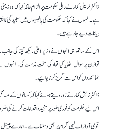
ڈاکٹر نریش کمار نے دہلی حکومت پر الزام عائد کیا کہ وہ زمی
ہے۔ انہوں نے کہا کہ حکومت کی پالیسیوں میں سنجیدگی کا
بیانات دیے جا رہے ہیں۔
اس کے ساتھ ہی انہوں نے وزیر اعلیٰ ریکھا گپتا کی جان
توازن پر سوال اٹھایا گیا تھا، کی سخت مذمت کی۔ انہوں
نمائندوں کو اس سے گریز کرنا چاہیے۔
ڈاکٹر نریش کمار نے زور دیتے ہوئے کہا کہ کسانوں کے مسائل 
اس لیے حکومت کو فوری طور پر سنجیدہ اقدامات کرنے کی ضرو
قومی آواز اب ٹیلی گرام پر بھی دستیاب ہے۔ ہمارے چینل 