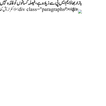
بازار بھاؤ ایم ایس پی سے زیادہ ہے، فیصلہ کسانوں کو فائدہ نہی