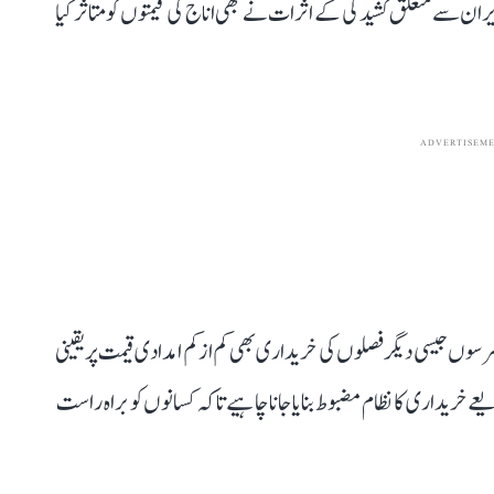
یران سے متعلق کشیدگی کے اثرات نے بھی اناج کی قیمتوں کو متاثر کیا
ADVERTISEM
وں جیسی دیگر فصلوں کی خریداری بھی کم از کم امدادی قیمت پر یقینی
 خریداری کا نظام مضبوط بنایا جانا چاہیے تاکہ کسانوں کو براہ راست