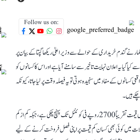
Follow us on:
مار نے گندم خریداری کے حوالے سے وزیر اعلیٰ ریکھا گپتا کے بیان پر
ا گیا یہ اعلان نہایت تاخیر سے سامنے آیا ہے اور اس کا کسانوں کو
عی کسانوں کے مفاد میں سنجیدہ ہوتی تو یہ فیصلہ وقت پر لیا جاتا، کیونکہ
ڈاکٹر نریش کمار نے کہا کہ موجودہ وقت میں بازار میں گندم کی قیمت تقریباً 2700 روپے فی کوئنٹل تک پہنچ چکی ہے، جبکہ کم از کم
ے۔ ایسے حالات میں کوئی بھی کسان کم قیمت پر اپنی فصل فروخت کرنے کے لیے