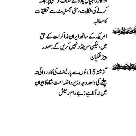
اداکار راجپال یادو کے خلاف کوٹھی پر قبضہ
کرنے کی شکایت، سٹی مجسٹریٹ سے تحقیقات
کا مطالبہ
امریکہ کے ساتھ ایران مذاکرات کے حق
میں، لیکن سرینڈر نہیں کریں گے: صدر
پیزشکیان
گزشتہ 15 دنوں سے پارلیمنٹ کی کارروائی نہ
چلنے کی واحد وجہ وزیر داخلہ امت شاہ کا ایوان
میں نہ آنا ہے: جے رام رمیش