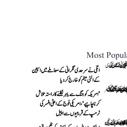
Most Popul
اٹلی نے سرحدی نگرانی کے معاملے میں اسپین
کے الٹی میٹم کو خارج کر دیا
’امریکہ کو جنگ سے باہر نکلنے کا راستہ تلاش
کرنا چاہیے‘، امریکی فوج کے اعلیٰ افسر کی
ٹرمپ کے قریبیوں سے اپیل