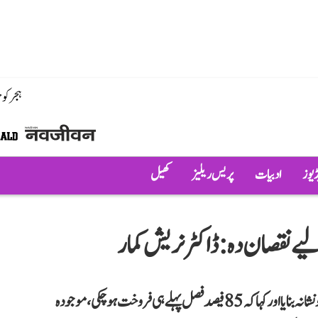
ہجر کو
ڈیوز
ادبیات
پریس ریلیز
کھیل
ے نقصان دہ: ڈاکٹر نریش کمار
ڈاکٹر نریش کمار نے گندم خریداری میں تاخیر پر دہلی حکومت کو نشانہ بنایا اور کہا کہ 85 فیصد فصل پہلے ہی فروخت ہو چکی، موجودہ