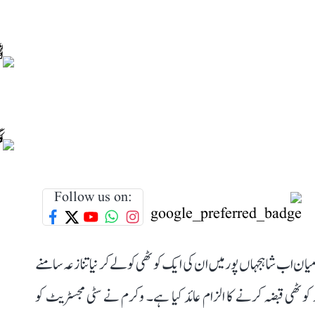
Follow us on:
میان اب شاہجہاں پور میں ان کی ایک کوٹھی کو لے کر نیا تنازعہ سامنے
کوٹھی قبضہ کرنے کا الزام عائد کیا ہے۔ وکرم نے سٹی مجسٹریٹ کو