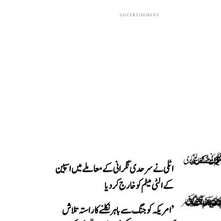
ADVERTISEMENT
اٹلی نے سرحدی نگرانی کے معاملے میں اسپین
کے الٹی میٹم کو خارج کر دیا
’امریکہ کو جنگ سے باہر نکلنے کا راستہ تلاش