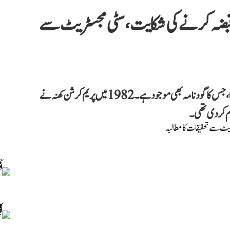
ر قبضہ کرنے کی شکایت، سٹی مجسٹریٹ سے
شکایت کنندہ کا دعویٰ ہے کہ پریم کرشن کھنہ نے اسے گود لیا تھا، جس کا گود نامہ بھی موجود ہے۔ 1982 میں پریم کرشن کھنہ نے
م کر دی تھی۔