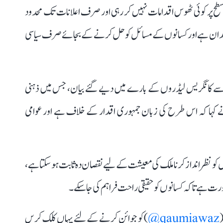
نی سطح پر کوئی ٹھوس اقدامات نہیں کر رہی اور صرف اعلانات تک محدود
 فقدان ہے اور کسانوں کے مسائل کو حل کرنے کے بجائے صرف سیاسی
ب سے کانگریس لیڈروں کے بارے میں دیے گئے بیان، جس میں ذہنی
 نے کہا کہ اس طرح کی زبان جمہوری اقدار کے خلاف ہے اور عوامی
کو نظر انداز کرنا ملک کی معیشت کے لیے نقصان دہ ثابت ہو سکتا ہے،
رت ہے تاکہ کسانوں کو حقیقی راحت فراہم کی جا سکے۔
(
qaumiawaz@
) کو جوائن کرنے کے لئے یہاں کلک کریں