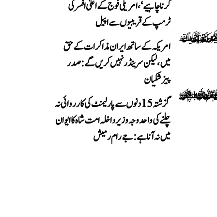
کرنا چاہیے‘، امریکی فوج کے اعلیٰ افسر کی
ٹرمپ کے قریبیوں سے اپیل
امریکہ کے ساتھ ایران مذاکرات کے حق
میں، لیکن سرینڈر نہیں کریں گے: صدر
پیزشکیان
گزشتہ 15 دنوں سے پارلیمنٹ کی کارروائی نہ
چلنے کی واحد وجہ وزیر داخلہ امت شاہ کا ایوان
میں نہ آنا ہے: جے رام رمیش