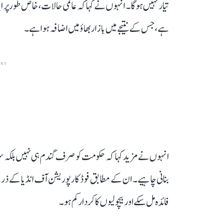
تیار نہیں ہوگا۔ انہوں نے کہا کہ عالمی حالات، خاص طور پر ا
ہے، جس کے نتیجے میں بازار بھاؤ میں اضافہ ہوا ہے۔
ENT
انہوں نے مزید کہا کہ حکومت کو صرف گندم ہی نہیں بلکہ سرس
بنانی چاہیے۔ ان کے مطابق فوڈ کارپوریشن آف انڈیا کے ذریعے
فائدہ مل سکے اور بیچولیوں کا کردار کم ہو۔