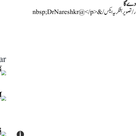
ں دے گا
ar
i