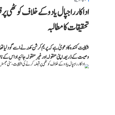
اداکار راجپال یادو کے خلاف کوٹھی پ
تحقیقات کا مطالبہ
وصیت کے ذریعہ اپنی منقولہ اور غیر منقولہ جائیداد اس کے نا