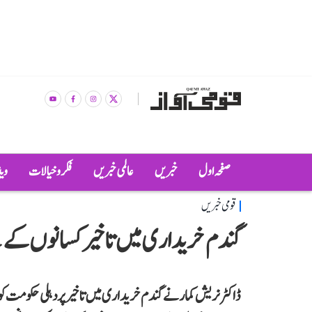
صفحہ اول
خبریں
عالمی خبریں
فکر و خیالات
وی
قومی خبریں
گندم خریداری میں تاخیر کسانوں کے لی