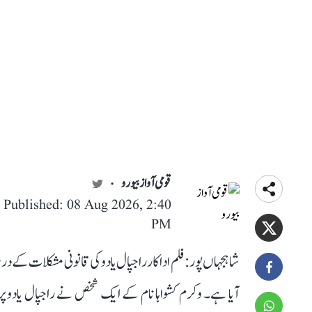
قومی آواز بیورو
Published: 08 Aug 2026, 2:40
PM
شاہجہاں پور: فلم اداکار راجپال یادو کی قانونی مشکلات کے در
آیا ہے۔ وکرم کشواہا نام کے ایک شخص نے راجپال یادو پر 