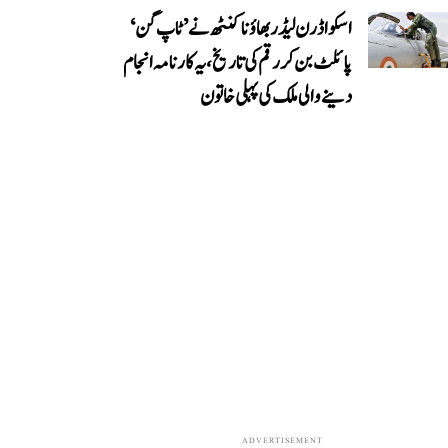
اسکواڈرن لیڈر بھاؤنا کنٹھ نے ’ٹاپ گن‘
پائلٹ بن کر رقم کی تاریخ، یہ کارنامہ انجام
دینے والی ملک کی پہلی خاتون
ADVERTISEMENT