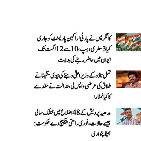
کانگریس نے پارٹی اراکین پارلیمنٹ کو جاری
کیا 3 سطری وہپ، 10 سے 12 اگست تک
ایوان میں حاضر رہنے کی ہدایت
تمل ناڈو کے وزیر اعلیٰ وجئے کی بیوی سنگیتا نے
طلاق کی عرضی واپس لی، عدالت نے مقدمے
کا کیا نمٹارا
مدھیہ پردیش کے 48 اضلاع میں خشک سالی
جیسے حالات، فوری راحتی پیکیج دے حکومت:
جیتو پٹواری