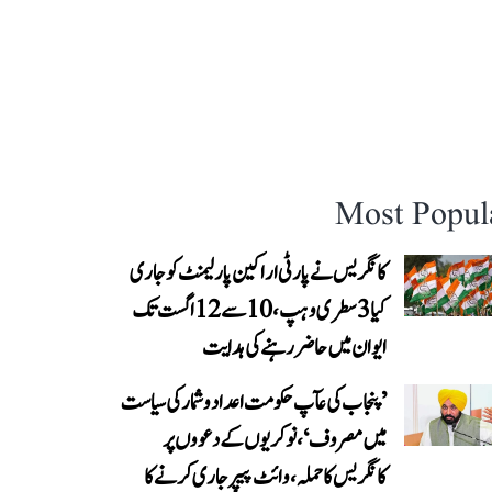
Most Popul
کانگریس نے پارٹی اراکین پارلیمنٹ کو جاری
کیا 3 سطری وہپ، 10 سے 12 اگست تک
ایوان میں حاضر رہنے کی ہدایت
’پنجاب کی عآپ حکومت اعداد و شمار کی سیاست
میں مصروف‘، نوکریوں کے دعووں پر
کانگریس کا حملہ، وائٹ پیپر جاری کرنے کا