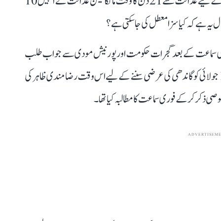
شکایت کنندہ پورنیش مودی نے نوٹس کا جواب داخل کرنے کے لیے عدالت سے 21 دن کا وقت مانگا لیکن عدالت نے انہیں 10
یہ ہے کہ کیا سزا معطل کی جا سکتی ہے؟
لے کی سماعت کے بعد گجرات حکومت اور پورنیش مودی سے جواب طلب
کیا۔ سی جے آئی ڈی وائی چندرچوڑ کی سربراہی والی بنچ نے 18 جولائی کو گاندھی کی عرضی سننے کے لیے اس وقت رضامندی ظاہر کی
 ذکر کر کے فوری سماعت کا مطالبہ کیا تھا۔
ADVERTISEM