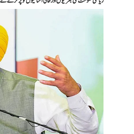
ریاستی حکومت نئی بھرتیوں اور خالی آسامیوں کو پُر کرنے کے 