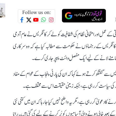
Follow us on:
ے عمل اور امتحانی نظام کی شفافیت کو لے کر کانگریس نے عام آدمی
اب کانگریس کے رہنماؤں نے حکومت سے مطالبہ کیا ہے کہ وہ سرکاری
 سامنے لانے کے لیے ایک مفصل وائٹ پیپر جاری کرے۔
س سے گفتگو کرتے ہوئے کہا کہ ان کی پارٹی پنجاب کے عوام کے مفاد
مار کی سیاست کر رہی ہے، جبکہ زمینی حقیقت اس سے مختلف ہے۔
نوکریاں فراہم کرنے کا دعویٰ کر رہی ہے، مگر یہ واضح نہیں کیا جا رہا کہ ان میں کتنی نئی
ے بعد خالی ہونے والی آسامیوں کو پُر کرنے کے لیے کی گئی ہیں۔ رانا