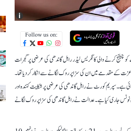
i
Follow us on:
کو چیلنج کرنے والی کانگریس لیڈر راہل گاندھی کی عرضی پر گجرات
 عزت کے مقدمے میں ان کی سزا پر روک لگانے سے انکار کر دیا تھا۔
ائی ہے۔ سپریم کورٹ نے راہل گاندھی کی عرضی پر شکایت کنندہ اور
نوٹس جاری کیا ہے۔ عدالت نے راہل گاندھی کی سزا پر روک لگانے