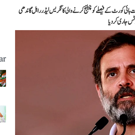
ائی کورٹ کے فیصلے کو چیلنج کرنے والی کانگریس لیڈر راہل گاندھی
س جاری کر دیا
ar