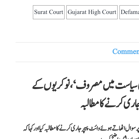
Surat Court
Gujarat High Court
Defama
Comment
 کی سیاست میں مصروف‘، نوکریوں کے
جاری کرنے کا مطالبہ
ل اٹھاتے ہوئے وائٹ پیپر جاری کرنے کا مطالبہ کیا اور کہا کہ