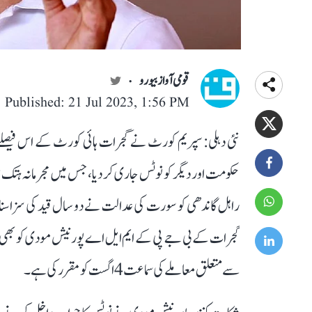
قومی آواز بیورو
Published: 21 Jul 2023, 1:56 PM
نئی دہلی: سپریم کورٹ نے گجرات ہائی کورٹ کے اس فیصلے 
حکومت اور دیگر کو نوٹس جاری کر دیا، جس میں مجرمانہ ہتک
راہل گاندھی کو سورت کی عدالت نے دو سال قید کی سزا سن
گجرات کے بی جے پی کے ایم ایل اے پورنیش مودی کو بھی 
سے متعلق معاملے کی سماعت 4 اگست کو مقرر کی ہے۔