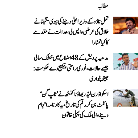
مطالبہ
تمل ناڈو کے وزیر اعلیٰ وجئے کی بیوی سنگیتا نے
طلاق کی عرضی واپس لی، عدالت نے مقدمے
کا کیا نمٹارا
مدھیہ پردیش کے 48 اضلاع میں خشک سالی
جیسے حالات، فوری راحتی پیکیج دے حکومت:
جیتو پٹواری
اسکواڈرن لیڈر بھاؤنا کنٹھ نے ’ٹاپ گن‘
پائلٹ بن کر رقم کی تاریخ، یہ کارنامہ انجام
دینے والی ملک کی پہلی خاتون