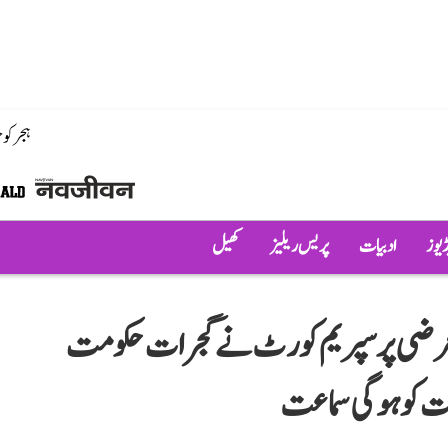
ہجر کو
ڈیوز
ادبیات
پریس ریلیز
کھیل
ی عرضی پر سپریم کورٹ نے گجرات حکومت