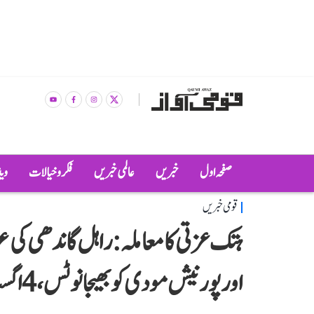
صفحہ اول
خبریں
عالمی خبریں
فکر و خیالات
وی
قومی خبریں
ہتک عزتی کا معاملہ: راہل گاندھی ک
اور پورنیش مودی کو بھیجا نوٹس، 4 اگست کو ہوگی سماعت