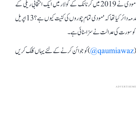
گجرات حکومت کے سابق وزیر اور بی جے پی لیڈر پورنیش مودی نے 2019 میں کرناٹک کے کولار میں ایک انتخابی ریلی کے
دوران راہل گاندھی کے اس تبصرہ پر مجرمانہ ہتک عزت کا مقدمہ دائر کیا تھا کہ 'مودی تمام چوروں کی کنیت کیوں ہے؟ 13 اپریل
(
qaumiawaz@
) کو جوائن کرنے کے لئے یہاں کلک کریں
ADVERTISEM