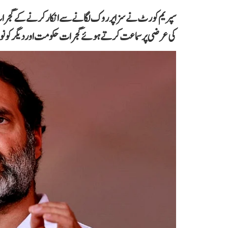
سپریم کورٹ نے سزا پر روک لگانے سے انکار کرنے کے گجرات ہ
کی عرضی پر سماعت کرتے ہوئے گجرات حکومت اور دیگر کو نوٹ