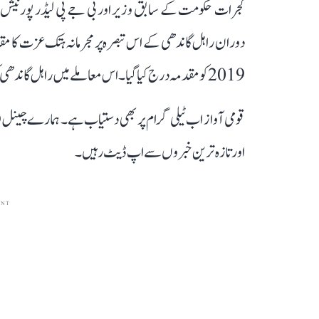
2019 کو مقدمہ درج کیا گیا۔ اس معاملے میں راہل گاندھی کو سورت کی عدالت نے سزا سنائی ہے۔
قومی آواز اب ٹیلی گرام پر بھی دستیاب ہے۔ ہمارے چینل 
اور تازہ ترین خبروں سے اپ ڈیٹ رہیں۔
ENT