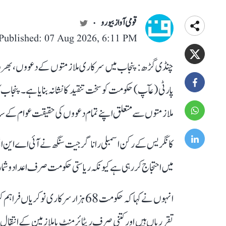
قومی آواز بیورو
Published: 07 Aug 2026, 6:11 PM
چنڈی گڑھ: پنجاب میں سرکاری ملازمتوں کے دعووں، بھرتی ک
پارٹی (عآپ) حکومت کو سخت تنقید کا نشانہ بنایا ہے۔ پنج
ملازمتوں سے متعلق اپنے تمام دعووں کی حقیقت عوام کے
کانگریس کے رکن اسمبلی رانا گرجیت سنگھ نے آئی اے این ای
میں احتجاج کر رہی ہے کیونکہ ریاستی حکومت صرف اعداد و ش
انہوں نے کہا کہ حکومت 68 ہزار سرکاری 
تقرریاں ہیں اور کتنی صرف ریٹائرمنٹ یا ملازمین کے انتقال ک