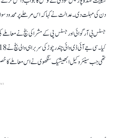
دن کی مہلت دی۔ عدالت نے کہا کہ اس مرحلے پر محدود سوال 
جسٹس بی آر گوائی اور جسٹس پی کے مشرا کی بنچ نے معام
تھی جب سینئر وکیل ابھیشیک سنگھوی نے اس معاملے کا خصوصی
ENT