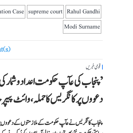
tion Case
supreme court
Rahul Gandhi
Modi Surname
(s)
قومی خبریں
’پنجاب کی عآپ حکومت اعداد و شمار
دعووں پر کانگریس کا حملہ، وائٹ پیپر 
پنجاب کانگریس نے عآپ حکومت کے ملازمتوں کے دعووں پر سوا