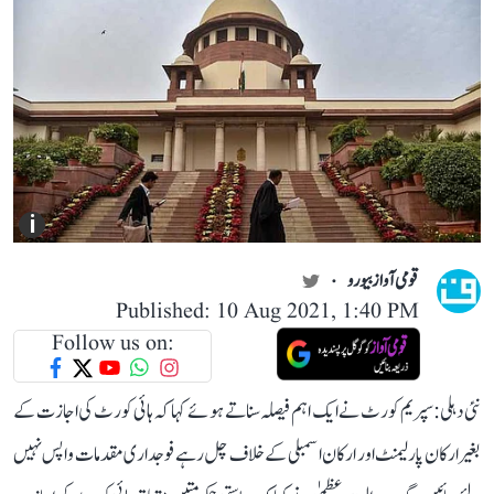
i
قومی آواز بیورو
Published: 10 Aug 2021, 1:40 PM
Follow us on:
نئی دہلی: سپریم کورٹ نے ایک اہم فیصلہ سناتے ہوئے کہا کہ ہائی کورٹ کی اجازت کے
بغیر ارکان پارلیمنٹ اور ارکان اسمبلی کے خلاف چل رہے فوجداری مقدمات واپس نہیں