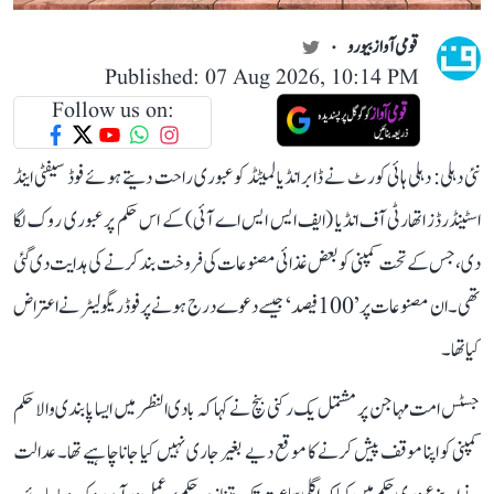
قومی آواز بیورو
Published: 07 Aug 2026, 10:14 PM
Follow us on:
نئی دہلی: دہلی ہائی کورٹ نے ڈابر انڈیا لمیٹڈ کو عبوری راحت دیتے ہوئے فوڈ سیفٹی اینڈ
اسٹینڈرڈز اتھارٹی آف انڈیا (ایف ایس ایس اے آئی) کے اس حکم پر عبوری روک لگا
دی، جس کے تحت کمپنی کو بعض غذائی مصنوعات کی فروخت بند کرنے کی ہدایت دی گئی
تھی۔ ان مصنوعات پر ’100 فیصد‘ جیسے دعوے درج ہونے پر فوڈ ریگولیٹر نے اعتراض
کیا تھا۔
جسٹس امت مہاجن پر مشتمل یک رکنی بنچ نے کہا کہ بادی النظر میں ایسا پابندی والا حکم
کمپنی کو اپنا موقف پیش کرنے کا موقع دیے بغیر جاری نہیں کیا جانا چاہیے تھا۔ عدالت