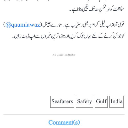
حفاظت کو ہر ممکن حد تک یقینی بنانا ہے۔
قومی آواز اب ٹیلی گرام پر بھی دستیاب ہے۔ ہمارے چینل (
qaumiawaz@
)
کو جوائن کرنے کے لئے یہاں کلک کریں اور تازہ ترین خبروں سے اپ ڈیٹ رہیں۔
ADVERTISEMENT
Seafarers
Safety
Gulf
India
Comment(s)