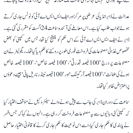
نے اپنے عبوری حکم میں کہا کہ اگلی سماعت تک متنازعہ حکم پر عمل درآمد روک دیا جائے۔
عدالت نے ڈابر انڈیا کی عرضی پر مرکز اور ایف ایس ایس اے آئی کو نوٹس جاری کرتے
ہوئے جواب طلب کیا ہے۔ اس معاملے کی آئندہ سماعت 24 اگست کو مقرر کی گئی ہے۔
ڈابر نے ایف ایس ایس اے آئی کے اس حکم کو چیلنج کیا تھا، جس میں کمپنی کو بعض
مخصوص غذائی مصنوعات کی فروخت فوری طور پر روکنے کا حکم دیا گیا تھا۔ ریگولیٹر نے ان
مصنوعات پر درج ’100 فیصد قدرتی‘، ’100 فیصد خالص‘، ’100 فیصد خالص
ہونے کی ضمانت‘، ’100 فیصد آرگینک‘ اور ’100 فیصد ٹینڈر ناریل پانی‘ جیسے دعوؤں
پر اعتراض ظاہر کیا تھا۔
سماعت کے دوران ڈابر کی جانب سے پیش ہونے والے سینئر وکیل نے مؤقف اختیار کیا
کہ کمپنی کئی دہائیوں سے یہ مصنوعات فروخت کر رہی ہے۔ انہوں نے کہا کہ جس افسر
نے پابندی کا حکم جاری کیا، اسے اس نوعیت کا حکم جاری کرنے کا قانونی اختیار حاصل