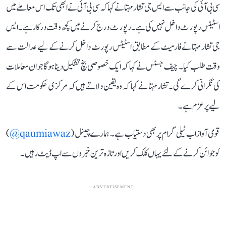
سی بی آئی کی جانب سے ایس جی تشار مہتا نے کہا کہ سی بی آئی نے ابھی تک اس معاملے میں
اسٹیٹس رپورٹ داخل نہیں کی ہے۔ رپورٹ درج کرنے میں کچھ وقت درکار ہے۔ ایس
جی تشار مہتا نے فارمیٹ کے مطابق اسٹیٹس رپورٹ داخل کرنے کے لیے عدالت سے
وقت طلب کیا۔ چیف جسٹس نے کہا کہ ایک خصوصی بنچ تشکیل دینا ہوگا جو ان معاملات
کی نگرانی کرے گی۔ تشار مہتا نے کہا کہ وہ یقین دلاتے ہیں کہ مرکزی حکومت اس کے
لیے پرعزم ہے۔
قومی آواز اب ٹیلی گرام پر بھی دستیاب ہے۔ ہمارے چینل (
qaumiawaz@
)
کو جوائن کرنے کے لئے یہاں کلک کریں اور تازہ ترین خبروں سے اپ ڈیٹ رہیں۔
ADVERTISEMENT