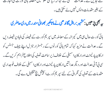
لئے جائیں گے۔ عدالت عظمیٰ نے کہا کہ ریاستی حکومتیں متعلقہ ہائی کورٹ کی اجازت
کے بغیر مقدمات واپس نہیں لے سکتی ہیں۔
یہ بھی پڑھیں :
کشمیر: راہل گاندھی نے ماتا کھیر بھوانی مندر میں دی حاضری
ہائی کورٹ حال ہی میں کیرالہ کے معاملہ میں سپریم کورٹ کے فیصلہ کی بنیاد پر فیصلہ دیں
گے۔ عدالت نے مزید کہا کہ تمام ہائی کورٹوں کے رجسٹرار جنرل اپنے چیف جسٹس کو
ارکان پارلیمنٹ اور ارکان اسمبلی کے خلاف زیر سماعت تصفیہ کی اطلاع فراہم کریں گے۔
سی بی آئی عدالت اور دیگر عدالتیں ارکان پارلیمنٹ اور ارکان اسمبلی کے خلاف فوجداری
مقدمات کے تصفیہ کی نگرانی کے لئے سپریم کورٹ اسپیشل بنچ تشکیل دے گی۔
ADVERTISEMENT