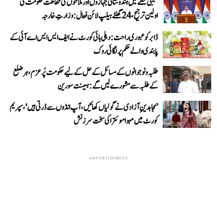
خلیجی خطے میں ہندوستانی جہازوں اور ملاحوں کی حفاظت حکومت کی
اولین ترجیح، 24 گھنٹے ہیلپ لائن فعال: وزارتِ خارجہ
ڈابر کو عبوری راحت: دہلی ہائی کورٹ نے ایف ایس ایس اے آئی کے
پابندی والے حکم پر لگائی روک
طلبہ و نوجوانوں کے مسائل کے حل کے لیے حکومت پُرعزم، ہر ضلع
کے طلبہ سے مشورے لیں گے: ہیمنت سورین
’مجاہدینِ آزادی نے گولیاں کھائیں، آپ انڈوں سے ڈرتی ہیں‘، سپریم
کورٹ میں مہوا موئترا کی سخت سرزنش
ADVERTISEMENT