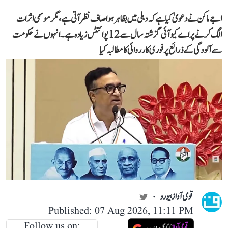
اجے ماکن نے دعویٰ کیا ہے کہ دہلی میں بظاہر ہوا صاف نظر آتی ہے، مگر موسمی اثرات
الگ کرنے پر اے کیو آئی گزشتہ سال سے 12 پوائنٹس زیادہ ہے۔ انہوں نے حکومت
سے آلودگی کے ذرائع پر فوری کارروائی کا مطالبہ کیا
قومی آواز بیورو
Published: 07 Aug 2026, 11:11 PM
Follow us on: