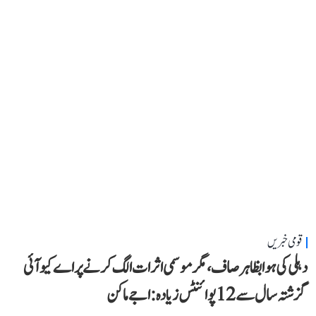
قومی خبریں
دہلی کی ہوا بظاہر صاف، مگر موسمی اثرات الگ کرنے پر اے کیو آئی
گزشتہ سال سے 12 پوائنٹس زیادہ: اجے ماکن