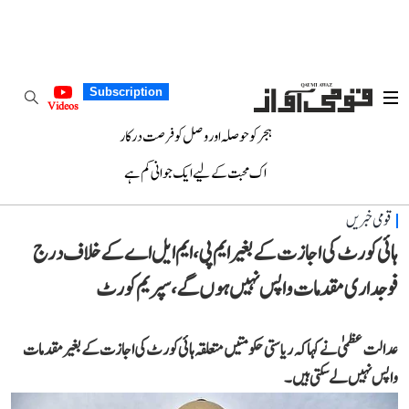
Subscription
Videos
ہجر کو حوصلہ اور وصل کو فرصت درکار
اک محبت کے لیے ایک جوانی کم ہے
قومی خبریں
ہائی کورٹ کی اجازت کے بغیر ایم پی، ایم ایل اے کے خلاف درج
فوجداری مقدمات واپس نہیں ہوں گے، سپریم کورٹ
عدالت عظمیٰ نے کہا کہ ریاستی حکومتیں متعلقہ ہائی کورٹ کی اجازت کے بغیر مقدمات
واپس نہیں لے سکتی ہیں۔