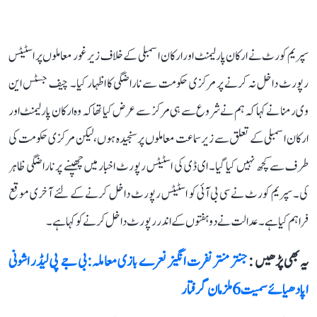
سپریم کورٹ نے ارکان پارلیمنٹ اور ارکان اسمبلی کے خلاف زیر غور معاملوں پر اسٹیٹس
رپورٹ داخل نہ کرنے پر مرکزی حکومت سے ناراضگی کا اظہار کیا۔ چیف جسٹس این
وی رمنا نے کہا کہ ہم نے شروع سے ہی مرکز سے عرض کیا تھا کہ وہ ارکان پارلیمنٹ اور
ارکان اسمبلی کے تعلق سے زیر سماعت معاملوں پر سنجیدہ ہوں، لیکن مرکزی حکومت کی
طرف سے کچھ نہیں کیا گیا۔ ای ڈی کی اسٹیٹس رپورٹ اخبار میں چھپنے پر ناراضگی ظاہر
کی۔ سپریم کورٹ نے سی بی آئی کو اسٹیٹس رپورٹ داخل کرنے کے لئے آخری موقع
فراہم کیا ہے۔ عدالت نے دو ہفتوں کے اندر رپورٹ داخل کرنے کو کہا ہے۔
یہ بھی پڑھیں :
جنتر منتر نفرت انگیز نعرے بازی معاملہ: بی جے پی لیڈر اشونی
اپادھیائے سمیت 6 ملزمان گرفتار