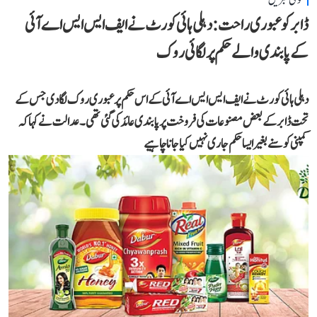
ڈابر کو عبوری راحت: دہلی ہائی کورٹ نے ایف ایس ایس اے آئی
کے پابندی والے حکم پر لگائی روک
دہلی ہائی کورٹ نے ایف ایس ایس اے آئی کے اس حکم پر عبوری روک لگا دی جس کے
تحت ڈابر کے بعض مصنوعات کی فروخت پر پابندی عائد کی گئی تھی۔ عدالت نے کہا کہ
کمپنی کو سنے بغیر ایسا حکم جاری نہیں کیا جانا چاہیے