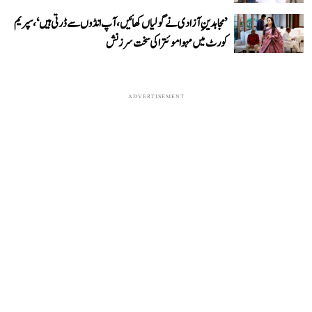
’مجاہدینِ آزادی نے گولیاں کھائیں، آپ انڈوں سے ڈرتی ہیں‘، سپریم
کورٹ میں مہوا موئترا کی سخت سرزنش
ADVERTISEMENT