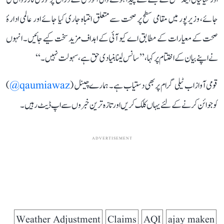
جائے، وزیرپور میں مقامی سطح پر صحت سے متعلق انتباہ جاری کیا جائے اور عالمی ادارۂ
صحت کے معیارات کے مطابق اے کیو آئی کے اہداف مزید سخت کیے جائیں۔ انہوں
نے اپنے بیان کے اختتام پر کہا، ’’سانس لینا بنیادی حق ہے، سہولت نہیں۔‘‘
قومی آواز اب ٹیلی گرام پر بھی دستیاب ہے۔ ہمارے چینل (
qaumiawaz@
)
کو جوائن کرنے کے لئے یہاں کلک کریں اور تازہ ترین خبروں سے اپ ڈیٹ رہیں۔
ADVERTISEMENT
Weather Adjustment
Claims
AQI
ajay maken