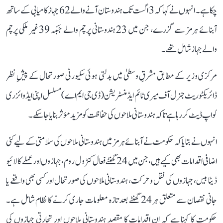
چکا ہے۔ انہوں نے کہا کہ 3 اگست تک ہندوستان آنے والے 62 جہاز کامیابی کے ساتھ
آبنائے ہرمز سے گزرے، جن میں 23 ہندوستانی پرچم والے جبکہ 39 غیر ملکی پرچم
والے جہاز شامل تھے۔
مرکزی وزیر کے مطابق مشرقِ وسطیٰ میں بدلتی ہوئی سکیورٹی صورتحال کے پیشِ نظر
ڈائریکٹوریٹ جنرل آف میری ٹائم ایڈمنسٹریشن (ڈی جی ایم اے) مسلسل اپنی ایڈوائزری
کو اپ ڈیٹ کر رہا ہے تاکہ ہندوستانی ملاحوں کی حفاظت کو مزید مؤثر بنایا جا سکے۔
انہوں نے بتایا کہ حکومت نے آبنائے ہرمز میں ہندوستانی ملاحوں کی سلامتی کے لیے کئی
اضافی اقدامات بھی کیے ہیں، جن میں 24 گھنٹے فعال کنٹرول روم، جہازوں اور عملے کا لائیو
ڈیٹا بیس، جہازوں کی نقل و حرکت، ہندوستانی ملاحوں کی صورتحال اور کسی بھی واقعے یا
جانی نقصان سے متعلق ہر 24 گھنٹے بعد تازہ معلومات جاری کرنے کا نظام شامل ہے۔
حکومت کا کہنا ہے کہ ان اقدامات کا مقصد ہندوستانی ملاحوں اور تجارتی جہازوں کی