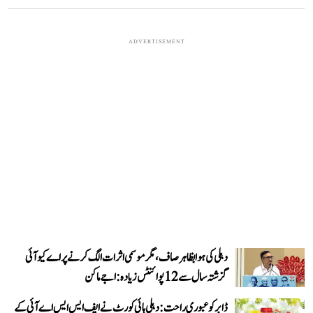
ADVERTISEMENT
دہلی کی ہوا بظاہر صاف، مگر موسمی اثرات الگ کرنے پر اے کیو آئی
گزشتہ سال سے 12 پوائنٹس زیادہ: اجے ماکن
ڈابر کو عبوری راحت: دہلی ہائی کورٹ نے ایف ایس ایس اے آئی کے