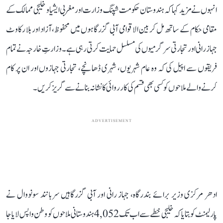
انہوں نے مزید کہا کہ ہندوستان حکومت شپنگ وزارت اور مغربی ایشیا و خلیجی ممالک کے
مقامی حکام کے ساتھ مل کر بین الاقوامی آبی گزرگاہوں میں محفوظ، آزاد اور بلا رکاوٹ
جہاز رانی اور تجارتی سرگرمیوں کی مسلسل حمایت کرتی رہی ہے۔ وزارتِ خارجہ نے تمام
فریقوں سے اپیل کی کہ وہ عام شہریوں، شہری ڈھانچے، تجارتی جہازوں اور ان پر کام
کرنے والے ملاحوں کو کسی بھی قسم کی کارروائی کا نشانہ بنانے سے گریز کریں۔
ADVERTISEMENT
ادھر مرکزی وزیر برائے بندرگاہ، جہاز رانی اور آبی گزرگاہیں سربانند سونووال نے
پارلیمنٹ کو بتایا کہ خلیجی خطے سے اب تک 4,052 ہندوستانی ملاحوں کو وطن واپس لایا جا