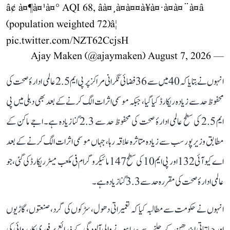
â¢ à¤¶à¤¹à¤° AQI 68, âà¤¸à¤à¤¤à¥à¤·à¤à¤¨à¤â
(population weighted 72)â¦
pic.twitter.com/NZT62CcjsH
August 7, 2026
— Ajay Maken (@ajaymaken)
انہوں نے بتایا کہ 40 میں سے 36 فضائی نگرانی مراکز پر پی ایم 2.5 عالمی ادارۂ صحت کی
محفوظ حد سے زیادہ ریکارڈ کیا گیا، جبکہ موسمی اثرات الگ کرنے کے بعد بھی دہلی میں پی
ایم 2.5 کی سطح عالمی ادارۂ صحت کی محفوظ حد سے 2.3 گنا زیادہ ہے۔ اجے ماکن کے
مطابق وزیرپور سب سے زیادہ متاثرہ علاقہ رہا، جہاں موسمی اثرات الگ کرنے کے بعد
اے کیو آئی 132 اور پی ایم 10 کی سطح 147 مائیکروگرام فی مکعب میٹر ریکارڈ کی گئی، جو
عالمی ادارۂ صحت کی مقررہ حد سے 3.3 گنا زیادہ ہے۔
انہوں نے حکومت سے مطالبہ کیا کہ تعمیراتی دھول، سڑکوں کی گرد، صنعتوں، گاڑیوں
اور حیاتیاتی ایندھن کے جلنے سے پیدا ہونے والی آلودگی کے ذرائع پر فوری کارروائی کی