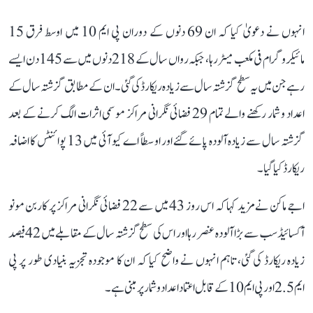
انہوں نے دعویٰ کیا کہ ان 69 دنوں کے دوران پی ایم 10 میں اوسط فرق 15
مائیکروگرام فی مکعب میٹر رہا، جبکہ رواں سال کے 218 دنوں میں سے 145 دن ایسے
رہے جن میں یہ سطح گزشتہ سال سے زیادہ ریکارڈ کی گئی۔ ان کے مطابق گزشتہ سال کے
اعداد و شمار رکھنے والے تمام 29 فضائی نگرانی مراکز موسمی اثرات الگ کرنے کے بعد
گزشتہ سال سے زیادہ آلودہ پائے گئے اور اوسطاً اے کیو آئی میں 13 پوائنٹس کا اضافہ
ریکارڈ کیا گیا۔
اجے ماکن نے مزید کہا کہ اس روز 43 میں سے 22 فضائی نگرانی مراکز پر کاربن مونو
آکسائیڈ سب سے بڑا آلودہ عنصر رہا اور اس کی سطح گزشتہ سال کے مقابلے میں 42 فیصد
زیادہ ریکارڈ کی گئی، تاہم انہوں نے واضح کیا کہ ان کا موجودہ تجزیہ بنیادی طور پر پی
ایم 2.5 اور پی ایم 10 کے قابل اعتماد اعداد و شمار پر مبنی ہے۔