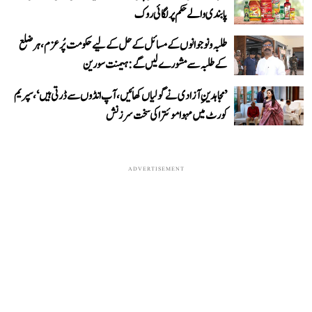
پابندی والے حکم پر لگائی روک
طلبہ و نوجوانوں کے مسائل کے حل کے لیے حکومت پُرعزم، ہر ضلع
کے طلبہ سے مشورے لیں گے: ہیمنت سورین
’مجاہدینِ آزادی نے گولیاں کھائیں، آپ انڈوں سے ڈرتی ہیں‘، سپریم
کورٹ میں مہوا موئترا کی سخت سرزنش
ADVERTISEMENT