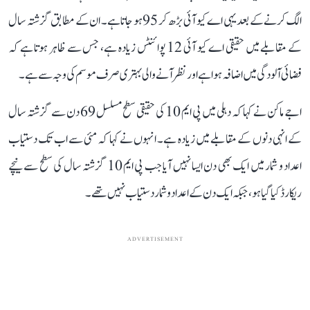
الگ کرنے کے بعد یہی اے کیو آئی بڑھ کر 95 ہو جاتا ہے۔ ان کے مطابق گزشتہ سال
کے مقابلے میں حقیقی اے کیو آئی 12 پوائنٹس زیادہ ہے، جس سے ظاہر ہوتا ہے کہ
فضائی آلودگی میں اضافہ ہوا ہے اور نظر آنے والی بہتری صرف موسم کی وجہ سے ہے۔
اجے ماکن نے کہا کہ دہلی میں پی ایم 10 کی حقیقی سطح مسلسل 69 دن سے گزشتہ سال
کے انہی دنوں کے مقابلے میں زیادہ ہے۔ انہوں نے کہا کہ مئی سے اب تک دستیاب
اعداد و شمار میں ایک بھی دن ایسا نہیں آیا جب پی ایم 10 گزشتہ سال کی سطح سے نیچے
ریکارڈ کیا گیا ہو، جبکہ ایک دن کے اعداد و شمار دستیاب نہیں تھے۔
ADVERTISEMENT