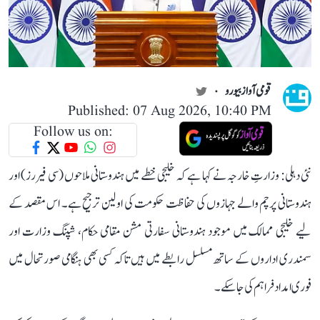
قومی آواز بیورو
Published: 07 Aug 2026, 10:40 PM
Follow us on:
نئی دہلی: وزارتِ خارجہ نے کہا ہے کہ خلیجی خطے میں ہندوستانی ملاحوں (سی فیررز) اور
ہندوستانی پرچم والے جہازوں کی حفاظت حکومت کی اولین ترجیح ہے۔ اس مقصد کے
لیے خلیجی ممالک میں موجود ہندوستانی سفارتی مشن مقامی حکام، شپنگ وزارت اور
سمندری اداروں کے ساتھ مسلسل رابطے میں ہیں تاکہ کسی بھی ہنگامی صورتحال میں
فوری امداد فراہم کی جا سکے۔