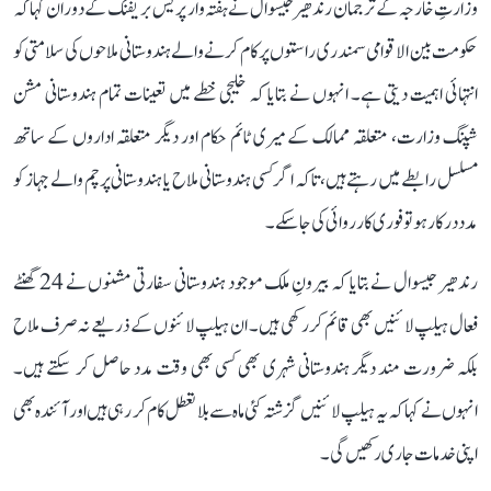
وزارتِ خارجہ کے ترجمان رندھیر جیسوال نے ہفتہ وار پریس بریفنگ کے دوران کہا کہ
حکومت بین الاقوامی سمندری راستوں پر کام کرنے والے ہندوستانی ملاحوں کی سلامتی کو
انتہائی اہمیت دیتی ہے۔ انہوں نے بتایا کہ خلیجی خطے میں تعینات تمام ہندوستانی مشن
شپنگ وزارت، متعلقہ ممالک کے میری ٹائم حکام اور دیگر متعلقہ اداروں کے ساتھ
مسلسل رابطے میں رہتے ہیں، تاکہ اگر کسی ہندوستانی ملاح یا ہندوستانی پرچم والے جہاز کو
مدد درکار ہو تو فوری کارروائی کی جا سکے۔
رندھیر جیسوال نے بتایا کہ بیرونِ ملک موجود ہندوستانی سفارتی مشنوں نے 24 گھنٹے
فعال ہیلپ لائنیں بھی قائم کر رکھی ہیں۔ ان ہیلپ لائنوں کے ذریعے نہ صرف ملاح
بلکہ ضرورت مند دیگر ہندوستانی شہری بھی کسی بھی وقت مدد حاصل کر سکتے ہیں۔
انہوں نے کہا کہ یہ ہیلپ لائنیں گزشتہ کئی ماہ سے بلا تعطل کام کر رہی ہیں اور آئندہ بھی
اپنی خدمات جاری رکھیں گی۔