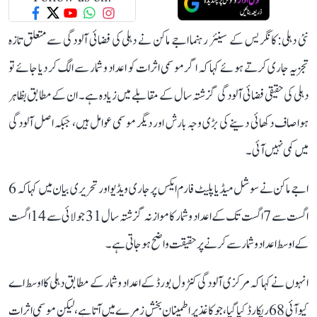
نئی دہلی: کانگریس کے سینئر رہنما اجے ماکن نے دہلی کی فضائی آلودگی سے متعلق تازہ
تجزیہ جاری کرتے ہوئے کہا کہ اگر موسمی اثرات کو اعداد و شمار سے الگ کر دیا جائے تو
دہلی کی حقیقی فضائی آلودگی گزشتہ سال کے مقابلے میں زیادہ ہے۔ ان کے مطابق بظاہر
ہوا صاف دکھائی دینے کی بڑی وجہ بارش اور دیگر موسمی عوامل ہیں، جبکہ اصل آلودگی
میں کمی نہیں آئی۔
اجے ماکن نے سوشل میڈیا پلیٹ فارم ایکس پر جاری ویڈیو اور تحریری بیان میں کہا کہ 6
اگست سے 7 اگست تک کے اعداد و شمار کا موازنہ گزشتہ سال 31 جولائی سے 14 اگست
کے اوسط اعداد و شمار سے کرنے پر حقیقت واضح ہو جاتی ہے۔
انہوں نے کہا کہ مرکزی آلودگی کنٹرول بورڈ کے اعداد و شمار کے مطابق دہلی کا اوسط اے
کیو آئی 68 ریکارڈ کیا گیا، جو کاغذ پر اطمینان بخش زمرے میں آتا ہے، لیکن موسمی اثرات