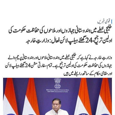
قومی خبریں
خلیجی خطے میں ہندوستانی جہازوں اور ملاحوں کی حفاظت حکومت کی
اولین ترجیح، 24 گھنٹے ہیلپ لائن فعال: وزارتِ خارجہ
وزارتِ خارجہ نے کہا ہے کہ خلیجی خطے میں ہندوستانی ملاحوں اور ہندوستانی پرچم والے
جہازوں کی حفاظت حکومت کی اولین ترجیح ہے۔ تمام سفارتی مشن 24 گھنٹے ہیلپ لائن
اور مقامی حکام کے ساتھ رابطے میں ہیں