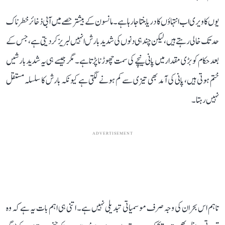
یوں کاویری اب انتہاؤں کا دریا بنتا جا رہا ہے۔ مانسون کے بیشتر حصے میں آبی ذخائر خطرناک
حد تک خالی رہتے ہیں، لیکن چند ہی دنوں کی شدید بارش انہیں لبریز کر دیتی ہے، جس کے
بعد حکام کو بڑی مقدار میں پانی نیچے کی سمت چھوڑنا پڑتا ہے۔ مگر جیسے ہی یہ شدید بارشیں
ختم ہوتی ہیں، پانی کی آمد بھی تیزی سے کم ہونے لگتی ہے کیونکہ بارش کا سلسلہ مستقل
نہیں رہتا۔
ADVERTISEMENT
تاہم اس بحران کی وجہ صرف موسمیاتی تبدیلی نہیں ہے۔ اتنی ہی اہم بات یہ ہے کہ وہ