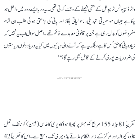
واٹر ڈسپیوٹس ٹریبونل کے حتمی فیصلے کے وقت کرتی تھی۔ یہ دریا ایسے دور میں داخل ہو
چکا ہے جہاں موسمیاتی تبدیلی، ماحولیاتی بگاڑ اور پانی کی بڑھتی ہوئی طلب ان تمام
مفروضوں کو بدل رہی ہے جن پر قانونی معاہدے قائم تھے۔ اصل سوال اب یہ نہیں کہ
زیادہ پانی کا حق کس کا ہے، بلکہ یہ ہے کہ آنے والی دہائیوں میں کیا یہ دریا دونوں ریاستوں
کی ضروریات پوری کرنے کے قابل بھی رہے گا؟‘‘
ADVERTISEMENT
تقریباً 81 ہزار 155 مربع کلومیٹر پر پھیلا ہوا کاویری کا طاس (بیسن) کرناٹک، تمل
ناڈو، کیرالہ اور مرکز کے زیر انتظام علاقے پڈوچیری تک وسیع ہے۔ اس کا تقریباً 42