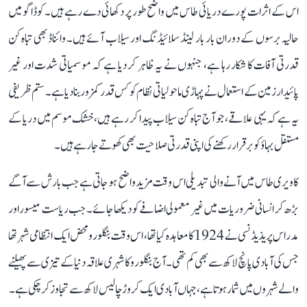
اس کے اثرات پورے دریائی طاس میں واضح طور پر دکھائی دے رہے ہیں۔ کوڈاگو میں
حالیہ برسوں کے دوران بار بار لینڈ سلائیڈنگ اور سیلاب آئے ہیں۔ وائناڈ بھی تباہ کن
قدرتی آفات کا شکار رہا ہے، جنہوں نے یہ ظاہر کر دیا ہے کہ موسمیاتی شدت اور غیر
پائیدار زمین کے استعمال نے پہاڑی ماحولیاتی نظام کو کس قدر کمزور بنا دیا ہے۔ ستم ظریفی
یہ ہے کہ یہی علاقے، جو آج تباہ کن سیلاب پیدا کر رہے ہیں، خشک موسم میں دریا کے
مستقل بہاؤ کو برقرار رکھنے کی اپنی قدرتی صلاحیت بھی کھوتے جا رہے ہیں۔
کاویری طاس میں آنے والی تبدیلی اس وقت مزید واضح ہو جاتی ہے جب بارش سے آگے
بڑھ کر انسانی ضروریات میں غیر معمولی اضافے کو دیکھا جائے۔ جب ریاست میسور اور
مدراس پریذیڈنسی نے 1924 کا معاہدہ کیا تھا، اس وقت بنگلورو محض ایک انتظامی شہر تھا
جس کی آبادی پانچ لاکھ سے بھی کم تھی۔ آج بنگلورو کا شہری علاقہ دنیا کے تیزی سے پھیلنے
والے شہروں میں شمار ہوتا ہے، جہاں آبادی ایک کروڑ چالیس لاکھ سے تجاوز کر چکی ہے۔