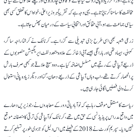
پڑتا ہے، اور اگر زیادہ پانی روک لیا جائے تو قانونی چارہ جوئی اور نچلے علاقوں سے سیاسی
مخالفت کا سامنا کرنا پڑتا ہے۔ یہی وجہ ہے کہ تقریباً ہر وزیر اعلیٰ، خواہ اس کا تعلق کسی بھی
سیاسی جماعت سے ہو، آبی حقائق اور انتخابی سیاست کے درمیان پھنس جاتا ہے۔
زرعی شعبہ بھی اسی طرح بڑی تبدیلی سے گزرا ہے۔ کرناٹک نے کرشنا راجہ ساگر،
کبنی، ہیماوتھی اور ہارانگی جیسے آبی ذخائر کے علاوہ متعدد لفٹ ایریگیشن منصوبوں کے
ذریعے آبپاشی کے رقبے میں مسلسل اضافہ کیا ہے۔ وہ وسیع علاقے جو کبھی صرف بارش
پر انحصار کرتے تھے، اب وہاں آبپاشی کے ذریعے دھان، گنا اور دیگر زیادہ پانی استعمال
کرنے والی فصلیں اگائی جا رہی ہیں۔
ریاست کا مستقل موقف رہا ہے کہ نوآبادیاتی دور کے معاہدوں نے، جو زیریں دھارے
میں واقع مدراس پریذیڈنسی کے حق میں تھے، کرناٹک کو آبپاشی کی ترقی کا منصفانہ موقع
نہیں دیا۔ سپریم کورٹ نے 2018 کے فیصلے میں اس دلیل کو جزوی طور پر تسلیم کرتے