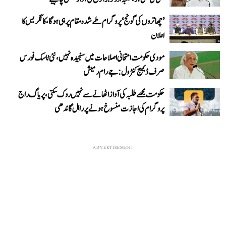
’چھاتروں کی گونج‘ پروگرام طے شدہ مقام پر ہی ہوگا، کانگریس کا
اعلان
مودی حکومت امتحانی اصلاحات میں سنجیدہ نہیں، نئی ٹاسک فورس
صرف ڈیمیج کنٹرول: جے رام رمیش
حکومت مجھے طلبہ کی آواز اٹھانے سے نہیں روک سکتی، پریاگ راج
پروگرام کی اجازت منسوخ ہونے پر راہل گاندھی
ADVERTISEMENT