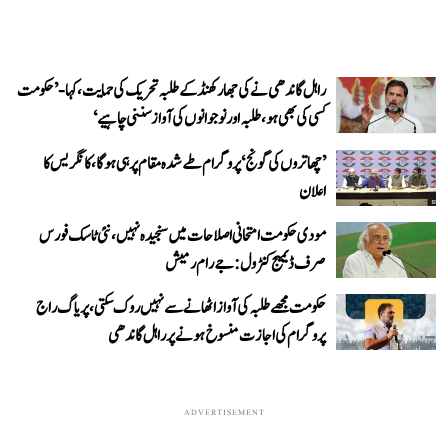
راہل گاندھی نے کی جھارکھنڈ کے طلبہ تحریک کی حمایت، کہا- ’حکومت
کسی کی بھی ہو، طلبہ اور نوجوانوں کی آواز سننی چاہیے‘
’چھاتروں کی گونج‘ پروگرام طے شدہ مقام پر ہی ہوگا، کانگریس کا
اعلان
مودی حکومت امتحانی اصلاحات میں سنجیدہ نہیں، نئی ٹاسک فورس
صرف ڈیمیج کنٹرول: جے رام رمیش
حکومت مجھے طلبہ کی آواز اٹھانے سے نہیں روک سکتی، پریاگ راج
پروگرام کی اجازت منسوخ ہونے پر راہل گاندھی
ADVERTISEMENT