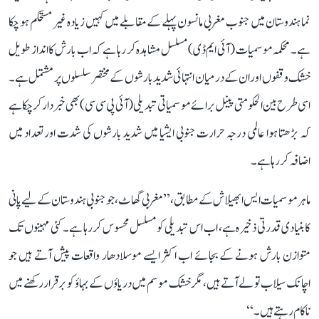
نما ہندوستان میں جنوب مغربی مانسون پہلے کے مقابلے میں کہیں زیادہ غیر مستحکم ہو چکا
ہے۔ محکمہ موسمیات (آئی ایم ڈی) مسلسل مشاہدہ کر رہا ہے کہ اب بارش کا انداز طویل
خشک وقفوں اور ان کے درمیان انتہائی شدید بارشوں کے مختصر سلسلوں پر مشتمل ہے۔
اسی طرح بین الحکومتی پینل برائے موسمیاتی تبدیلی (آئی پی سی سی) بھی خبردار کر چکا ہے
کہ بڑھتا ہوا عالمی درجہ حرارت جنوبی ایشیا میں شدید بارشوں کی شدت اور تعداد میں
اضافہ کر رہا ہے۔
ماہر موسمیات ایس ابھیلاش کے مطابق، ’’مغربی گھاٹ، جو جنوبی ہندوستان کے لیے پانی
کا بنیادی قدرتی ذخیرہ ہے، اب اس تبدیلی کو مسلسل محسوس کر رہا ہے۔ کئی مہینوں تک
متوازن بارش ہونے کے بجائے اب اکثر ایسے موسلادھار واقعات پیش آتے ہیں جو
اچانک سیلاب تو لے آتے ہیں، مگر خشک موسم میں دریاؤں کے بہاؤ کو برقرار رکھنے میں
ناکام رہتے ہیں۔‘‘