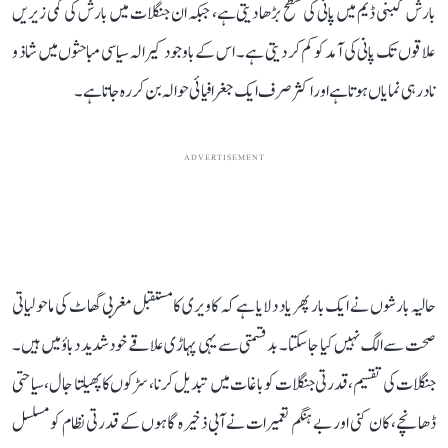
بارش کبنی ڈیم میں پانی کی سطح بڑھا دیتی ہے، جبکہ ان جنگلات میں بارش کی کمی زیریں
علاقوں تک پانی کی آمد کو کم کر دیتی ہے۔ اس کے باوجود کیرالہ سیاسی مباحثوں میں شاذ و
نادر ہی نمایاں ہوتا ہے اور اکثر صرف ایک جغرافیائی حوالہ بن کر رہ جاتا ہے۔
ADVERTISEMENT
حالیہ بارشوں نے ایک بار پھر یاد دلایا ہے کہ کاویری کا مستقبل مغربی گھاٹ کی ماحولیاتی
صحت سے الگ نہیں کیا جا سکتا۔ بدقسمتی سے یہی پہاڑی علاقے خود شدید دباؤ میں ہیں۔
جنگلات کی تقسیم، قدرتی جنگلات کو باغات میں تبدیل کرنا، سڑکوں کا پھیلتا جال، سیاحتی
ڈھانچے، کان کنی اور بے ہنگم تعمیرات نے آبی ذخیرہ گاہوں کے قدرتی نظام کو مسلسل