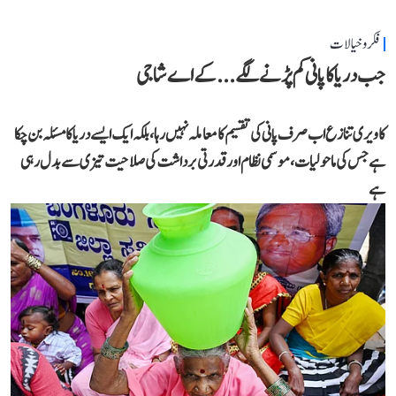
فکر و خیالات
جب دریا کا پانی کم پڑنے لگے...کے اے شاجی
کاویری تنازع اب صرف پانی کی تقسیم کا معاملہ نہیں رہا، بلکہ ایک ایسے دریا کا مسئلہ بن چکا
ہے جس کی ماحولیات، موسمی نظام اور قدرتی برداشت کی صلاحیت تیزی سے بدل رہی
ہے