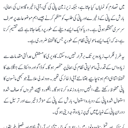
میں تصادم کو نمایاں کیا جاتا ہے، جبکہ زیرزمین پانی کی کمی، آبی ذخیرہ گاہوں کی بحالی،
بارش کے پانی کے ذخیرے اور پانی کی طلب کو منظم کرنے جیسے اہم موضوعات پر صرف
سرسری گفتگو ہوتی ہے۔ دریا کو ایک ایسے وسیلے کے طور پر دیکھا جاتا ہے جسے تقسیم کرنا
ہے، نہ کہ ایک ایسے ماحولیاتی نظام کے طور پر جس کا تحفظ ضروری ہے۔
یہ طرزِ فکر اب زیادہ دیر تک برقرار نہیں رہ سکتا۔ کاویری کا مستقبل عدالتی مقدمات سے
زیادہ اس کے قدرتی ماحولیاتی نظام کی بحالی پر منحصر ہوگا۔ کوڈاگو اور وائناڈ کے جنگلات کا
تحفظ اتنا ہی اہم ہونا چاہیے جتنا نئے آبی ذخائر کی تعمیر۔ وہ دلدلی علاقے جو کبھی مانسون کا
پانی محفوظ رکھتے تھے، انہیں دوبارہ زندہ کرنا ہوگا۔ بنگلورو جیسے شہروں کو صاف شدہ
استعمال شدہ پانی کے دوبارہ استعمال، بارش کے پانی کے مؤثر ذخیرے اور ترسیل کے
دوران پانی کے ضیاع میں کمی پر زیادہ توجہ دینی ہوگی۔
کرناٹک اور تمل ناڈو دونوں میں زراعت کو بتدریج ایسے آبپاشی نظام اور فصلی طریقوں