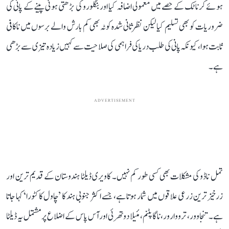
ہوئے کرناٹک کے حصے میں معمولی اضافہ کیا اور بنگلورو کی بڑھتی ہوئی پینے کے پانی کی
ضروریات کو بھی تسلیم کیا لیکن نظرثانی شدہ کوٹہ بھی کم بارش والے برسوں میں ناکافی
ثابت ہوا، کیونکہ پانی کی طلب دریا کی فراہمی کی صلاحیت سے کہیں زیادہ تیزی سے بڑھی
ہے۔
ADVERTISEMENT
تمل ناڈو کی مشکلات بھی کسی طور کم نہیں۔ کاویری ڈیلٹا ہندوستان کے قدیم ترین اور
زرخیز ترین زرعی علاقوں میں شمار ہوتا ہے، جسے اکثر جنوبی ہند کا ’چاول کا کٹورا‘ کہا جاتا
ہے۔ تنجاوور، ترووارور، ناگاپٹنم، مئیلا دوتھرئی اور آس پاس کے اضلاع پر مشتمل یہ ڈیلٹا