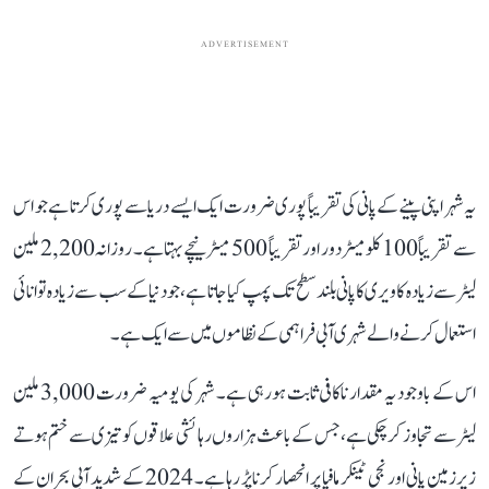
ADVERTISEMENT
یہ شہر اپنی پینے کے پانی کی تقریباً پوری ضرورت ایک ایسے دریا سے پوری کرتا ہے جو اس
سے تقریباً 100 کلومیٹر دور اور تقریباً 500 میٹر نیچے بہتا ہے۔ روزانہ 2,200 ملین
لیٹر سے زیادہ کاویری کا پانی بلند سطح تک پمپ کیا جاتا ہے، جو دنیا کے سب سے زیادہ توانائی
استعمال کرنے والے شہری آبی فراہمی کے نظاموں میں سے ایک ہے۔
اس کے باوجود یہ مقدار ناکافی ثابت ہو رہی ہے۔ شہر کی یومیہ ضرورت 3,000 ملین
لیٹر سے تجاوز کر چکی ہے، جس کے باعث ہزاروں رہائشی علاقوں کو تیزی سے ختم ہوتے
زیرزمین پانی اور نجی ٹینکر مافیا پر انحصار کرنا پڑ رہا ہے۔ 2024 کے شدید آبی بحران کے