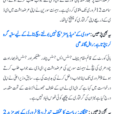
عرضداشت پر جھارکھنڈ ہائی کورٹ نے ای ڈ ی سے جواب طلب کرتے ہوئے اگلی
سماعت 12 فروری تک ملتوی کر دی ہے۔ ہیمنت سورین نے اپنی عرضداشت میں ای ڈ
ی کے ذریعے اپنی گرفتاری کو چیلنج کیا تھا۔
یہ بھی پڑھیں :
مودی کے ’میڈیا متر‘ سچ نہیں بولتے، سچ بتانے کے لیے ستیہ گرہ
کرنا پڑتا ہے: راہل گاندھی
ہائی کورٹ کے قائم مقام چیف جسٹس ایس جسٹس چندر شیکھر اور جسٹس انوبھا راوت
چودھری کی بنچ نے ہیمنت سورین کی عرضداشت پر ای ڈی سے جواب طلب کرتے
ہوئے 9 فروری تک اپنا جواب داخل کرنے کی ہدایت کی ہے۔ سابق وزیر اعلیٰ نے اپنی
درخواست میں کہا ہے کہ ای ڈی نے ان کے خلاف جھوٹے الزامات کے تحت مقدمہ
درج کیا ہے نیز ان کی گرفتاری کے پیچھے کوئی ٹھوس بنیاد نہیں ہے۔
یہ بھی پڑھیں :
تلنگانہ: ریاست کا مخفف تبدیل، 8 فروری کے بعد مزید 2