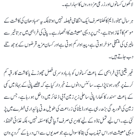
لاکھوں کسانوں اور زرعی مزدوروں کا سہارا ہے۔
ہر سال میٹور ڈیم کا کھلنا صرف ایک انتظامی فیصلہ نہیں ہوتا بلکہ یہ سمبا دھان کی کاشت کے
موسم کا آغاز ہوتا ہے، جس پر دیہی معیشت کا انحصار ہے۔ پانی کی فراہمی میں ہر تاخیر سے
پنیری کی منتقلی مؤخر ہوتی ہے، پیداوار کم ہوتی ہے اور کسان مزید قرضوں کے بوجھ تلے
دب جاتے ہیں۔
غیر یقینی آبی فراہمی کے باعث کسانوں کو بارہا دوسری فصل چھوڑنے یا کاشت کا رقبہ کم
کرنے پر مجبور ہونا پڑا ہے۔ سائنس دانوں نے خبردار کیا ہے کہ میٹھے پانی کے بہاؤ میں کمی
کے باعث سمندر کا کھارا پانی ساحلی زیرزمین آبی ذخائر میں داخل ہو رہا ہے، جس سے
زمین کی شوریدگی بڑھ رہی ہے اور ڈیلٹا کی زراعت کی طویل مدتی پائیداری خطرے میں پڑ
گئی ہے۔ اس لیے تمل ناڈو کے لیے کاویری صرف آبپاشی کا مسئلہ نہیں، بلکہ غذائی تحفظ،
دیہی معیشت اور اس تہذیب کی بقا کا سوال ہے جو صدیوں سے اس دریا کے گرد پروان