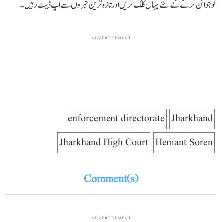
کو جوائن کرنے کے لئے یہاں کلک کریں اور تازہ ترین خبروں سے اپ ڈیٹ رہیں۔
ADVERTISEMENT
enforcement directorate
Jharkhand
Jharkhand High Court
Hemant Soren
Comment(s)
ADVERTISEMENT