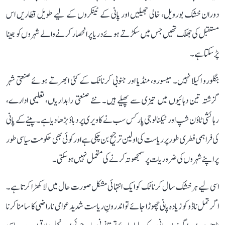
دوران خشک بورویل، خالی جھیلیں اور پانی کے ٹینکروں کے لیے طویل قطاریں اس
مستقبل کی جھلک تھیں جس میں سکڑتے ہوئے دریا پر انحصار کرنے والے شہروں کو جینا
پڑ سکتا ہے۔
بنگلورو اکیلا نہیں۔ میسورو، منڈیا اور جنوبی کرناٹک کے کئی ابھرتے ہوئے صنعتی شہر
گزشتہ تین دہائیوں میں تیزی سے پھیلے ہیں۔ نئے صنعتی راہداریاں، تعلیمی ادارے،
رہائشی ٹاؤن شپ اور ٹیکنالوجی پارکس سب نے کاویری پر دباؤ بڑھا دیا ہے۔ پینے کے پانی
کی فراہمی فطری طور پر ریاست کی اولین ترجیح بن چکی ہے اور کوئی بھی حکومت سیاسی طور
پر اپنے شہروں کی ضروریات پر سمجھوتہ کرنے کی متحمل نہیں ہو سکتی۔
اسی لیے ہر خشک سال کرناٹک کو ایک انتہائی مشکل صورت حال میں لا کھڑا کرتا ہے۔
اگر تمل ناڈو کو زیادہ پانی چھوڑا جائے تو اندرونِ ریاست شدید عوامی ناراضی کا سامنا کرنا