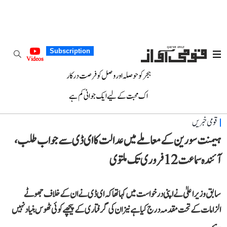
Subscription
Videos
ہجر کو حوصلہ اور وصل کو فرصت درکار
اک محبت کے لیے ایک جوانی کم ہے
قومی خبریں
ہیمنت سورین کے معاملے میں عدالت کا ای ڈ ی سے جواب طلب،
آئندہ سماعت 12 فروری تک ملتوی
سابق وزیر اعلیٰ نے اپنی درخواست میں کہا تھا کہ ای ڈی نے ان کے خلاف جھوٹے
الزامات کے تحت مقدمہ درج کیا ہے نیز ان کی گرفتاری کے پیچھے کوئی ٹھوس بنیاد نہیں
ہے