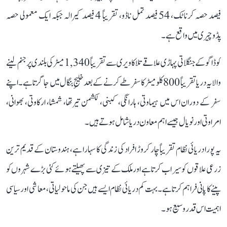
فیصد حصہ کرناٹک، 54 فیصد تمل ناڈو، تقریباً 4 فیصد کیرالہ جبکہ ایک معمولی حصہ
پڈوچیری میں واقع ہے۔
کوڈاگو کے جنگلاتی پہاڑی علاقے تلاکاویری سے تقریباً 1,340 میٹر کی بلندی پر جنم لینے
والا یہ دریا تقریباً 800 کلومیٹر کا سفر طے کرنے کے بعد خلیجِ بنگال میں جا گرتا ہے۔ اپنے
سفر کے دوران اس میں ہیماوتی، ہارانگی، کبنی، لکشمن تیرتھا، شمشا، ارکاوتی، بھوانی،
امراوتی اور نویال جیسے اہم معاون دریا شامل ہوتے ہیں۔
یہ پورا دریائی نظام تقریباً چار کروڑ افراد کی زندگی کا سہارا ہے، ہندوستان کے قدیم ترین
زرعی علاقوں کو سیراب کرتا ہے اور ملک کے تیزی سے پھیلتے ہوئے کئی بڑے شہروں کو
پینے کا پانی فراہم کرتا ہے۔ بہت کم دریائی نظام ایسے ہیں جن کی ماحولیاتی، معاشی اور سیاسی
اہمیت اس قدر وسیع ہو۔