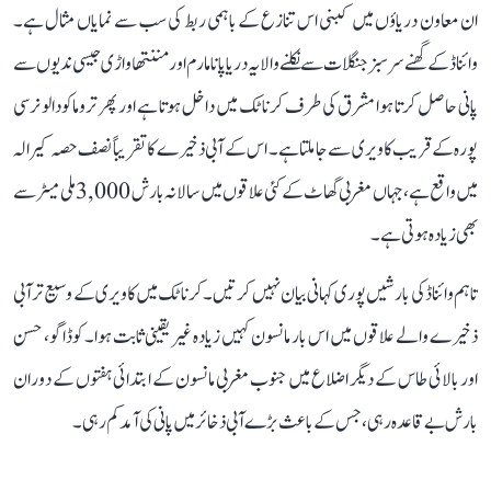
ان معاون دریاؤں میں کبنی اس تنازع کے باہمی ربط کی سب سے نمایاں مثال ہے۔
وائناڈ کے گھنے سرسبز جنگلات سے نکلنے والا یہ دریا پانامارم اور مننتھاواڑی جیسی ندیوں سے
پانی حاصل کرتا ہوا مشرق کی طرف کرناٹک میں داخل ہوتا ہے اور پھر تروماکودالو نرسی
پورہ کے قریب کاویری سے جا ملتا ہے۔ اس کے آبی ذخیرے کا تقریباً نصف حصہ کیرالہ
میں واقع ہے، جہاں مغربی گھاٹ کے کئی علاقوں میں سالانہ بارش 3,000 ملی میٹر سے
بھی زیادہ ہوتی ہے۔
تاہم وائناڈ کی بارشیں پوری کہانی بیان نہیں کرتیں۔ کرناٹک میں کاویری کے وسیع تر آبی
ذخیرے والے علاقوں میں اس بار مانسون کہیں زیادہ غیر یقینی ثابت ہوا۔ کوڈاگو، حسن
اور بالائی طاس کے دیگر اضلاع میں جنوب مغربی مانسون کے ابتدائی ہفتوں کے دوران
بارش بے قاعدہ رہی، جس کے باعث بڑے آبی ذخائر میں پانی کی آمد کم رہی۔