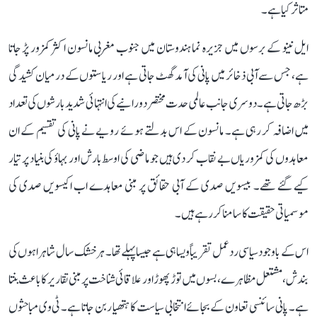
متاثر کیا ہے۔
ایل نینو کے برسوں میں جزیرہ نما ہندوستان میں جنوب مغربی مانسون اکثر کمزور پڑ جاتا
ہے، جس سے آبی ذخائر میں پانی کی آمد گھٹ جاتی ہے اور ریاستوں کے درمیان کشیدگی
بڑھ جاتی ہے۔ دوسری جانب عالمی حدت مختصر دورانیے کی انتہائی شدید بارشوں کی تعداد
میں اضافہ کر رہی ہے۔ مانسون کے اس بدلتے ہوئے رویے نے پانی کی تقسیم کے ان
معاہدوں کی کمزوریاں بے نقاب کر دی ہیں جو ماضی کی اوسط بارش اور بہاؤ کی بنیاد پر تیار
کیے گئے تھے۔ بیسویں صدی کے آبی حقائق پر مبنی معاہدے اب اکیسویں صدی کی
موسمیاتی حقیقت کا سامنا کر رہے ہیں۔
اس کے باوجود سیاسی ردعمل تقریباً ویسا ہی ہے جیسا پہلے تھا۔ ہر خشک سال شاہراہوں کی
بندش، مشتعل مظاہرے، بسوں میں توڑ پھوڑ اور علاقائی شناخت پر مبنی تقاریر کا باعث بنتا
ہے۔ پانی سائنسی تعاون کے بجائے انتخابی سیاست کا ہتھیار بن جاتا ہے۔ ٹی وی مباحثوں