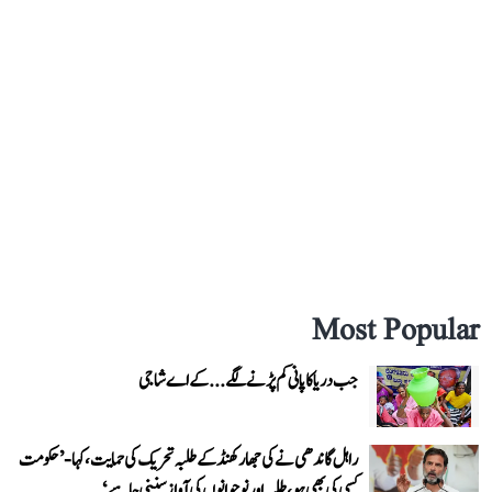
Most Popular
جب دریا کا پانی کم پڑنے لگے...کے اے شاجی
راہل گاندھی نے کی جھارکھنڈ کے طلبہ تحریک کی حمایت، کہا- ’حکومت
کسی کی بھی ہو، طلبہ اور نوجوانوں کی آواز سننی چاہیے‘