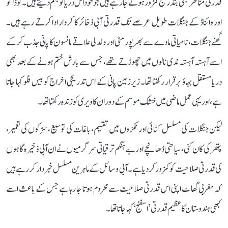
قدرتی مناظر بھی بتدریج کمزور ہوتے جا رہے ہیں جو خود اس دریا کو جنم دیتے ہیں۔ کوڈاگو
اور وائناڈ کے جنگلات طویل عرصے تک قدرتی آبی ذخائر کا کردار ادا کرتے رہے ہیں۔
گھنے جنگلات، نامیاتی مادے سے بھرپور مٹی اور دلدلی علاقے مانسون کا پانی جذب کر کے
اسے آہستہ آہستہ ندی نالوں میں چھوڑتے تھے، جس سے بارش ختم ہونے کے بعد بھی
دریا مستقل بہاؤ برقرار رکھتا تھا۔ زیرزمین پانی کے اس تدریجی اخراج کو بیس فلو کہا جاتا
ہے، اور یہی عمل ماضی میں خشک موسم کے دوران کاویری کو زندہ رکھتا تھا۔
لیکن جنگلات کی مسلسل کٹائی اور ٹکڑوں میں تقسیم، باغات کی توسیع، سڑکوں کی تعمیر،
پتھر کی کان کنی، سیاحتی ڈھانچے اور بے ہنگم ترقیاتی سرگرمیوں نے ان آبی ذخیرہ گاہوں
کی قدرتی صلاحیت کو کمزور کر دیا ہے۔ آبی وسائل کے ماہرین مسلسل خبردار کر رہے ہیں
کہ مغربی گھاٹ اپنی اس قدرتی صلاحیت سے محروم ہوتا جا رہا ہے جس کے باعث اسے
کبھی ہندوستان کا عظیم قدرتی ’اسفنج‘ کہا جاتا تھا۔