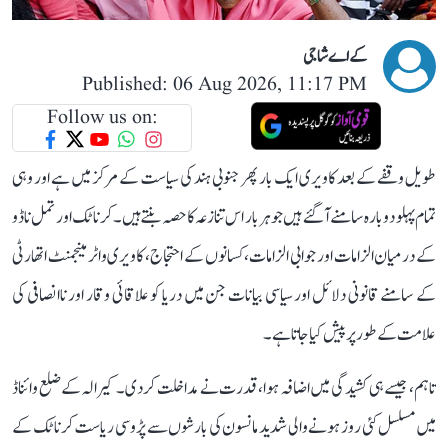
کے اے شاجی
Published: 06 Aug 2026, 11:17 PM
Follow us on:
طویل وقفے کے بعد کاویری ایک بار پھر جنوبی ہند کی سیاست کے مرکز میں ہے اور وہی
تمام پہلو دوبارہ سامنے آ گئے ہیں جو ہر بار اس تنازعہ کا حصہ بنتے ہیں۔ کرناٹک اور تمل ناڈو
کے درمیان الزامات اور جوابی الزامات، کسانوں کے احتجاج، کاویری واٹر مینجمنٹ اتھارٹی
کے سامنے قانونی دلائل اور سیاسی بیانات جن میں دریا کو علاقائی وقار اور ناانصافی کی
علامت کے طور پر پیش کیا جاتا ہے۔
تاہم، جیسے ہی کشیدگی میں اضافہ ہوا، قدرت نے مداخلت کر دی۔ کیرالہ کے ضلع وائناڈ
میں مسلسل کئی روز ہونے والی شدید مانسون کی بارشوں سے پڑوسی ریاست کرناٹک کے