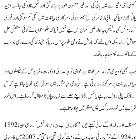
کبنی آبی ذخیرے میں پانی کی آمد غیر معمولی طور پر بڑھ گئی اور تمل ناڈو کی جانب مزید
پانی چھوڑ دیا گیا۔ آبی ذخائر کی سطح بہتر ہوئی، سرکاری بیانات میں تلخی کم ہو گئی اور فوری
تصادم ٹل گیا۔ لیکن یہ عارضی سکون اس لیے نہیں آیا کہ حکومتوں نے کوئی مستقل حل
تلاش کر لیا، بلکہ اس لیے کہ بارش نے وقتی طور پر اس دریا کو نئی زندگی دے دی جو سب
کے ہاتھ سے پھسلتا جا رہا تھا۔
جب بھی کاویری تنازعہ سر اٹھاتا ہے عوامی توجہ عدالتی احکامات، ٹریبونل کے فیصلوں اور
سیاسی بیانات پر مرکوز ہو جاتی ہے۔ ٹی وی مباحثوں میں سوال یہی اٹھایا جاتا ہے کہ آیا
کرناٹک پانی روک رہا ہے یا تمل ناڈو اپنے حصے سے زیادہ پانی کا مطالبہ کر رہا ہے۔ اس شور
شرابے میں خود دریا کہیں پس منظر میں چلا جاتا ہے۔
مصنف اور ناقد او کے جانی کہتے ہیں، ’’کاویری اب ویسا برتاؤ نہیں کر رہی جیسا 1892
اور 1924 کے نوآبادیاتی معاہدوں کے وقت کرتی تھی، یا حتیٰ کہ 2007 میں کاویری