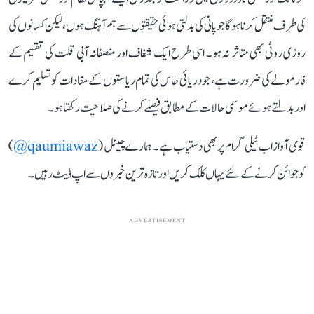
کی طرف منتقل کرنا ہوگا جو پانی کی بدلتی ہوئی حقیقتوں سے ہم آہنگ ہوں، لیکن کسانوں کی
روزی روٹی بھی متاثر نہ ہو۔ اسی طرح ایک شفاف اور منصفانہ آبی قلت کی تقسیم کے
فارمولے کی ضرورت ہے، جو دریائی طاس کی تمام ریاستوں کے مفادات کو تسلیم کرے
اور بدلتے ہوئے موسمی حالات کے مطابق فیصلے کرنے کی صلاحیت رکھتا ہو۔
قومی آواز اب ٹیلی گرام پر بھی دستیاب ہے۔ ہمارے چینل (
qaumiawaz@
)
کو جوائن کرنے کے لئے یہاں کلک کریں اور تازہ ترین خبروں سے اپ ڈیٹ رہیں۔
ADVERTISEMENT