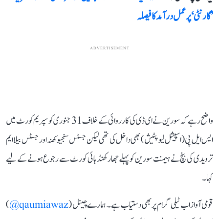
’گارنٹی‘ پرعمل در آمد کا فیصلہ
ADVERTISEMENT
واضح رہے کہ سورین نے ای ڈی کی کارروائی کے خلاف 31 جنوری کو سپریم کورٹ میں
ایس ایل پی (اسپیشل لیو پٹیش) بھی داخل کی تھی لیکن جسٹس سنجیو کھنہ اور جسٹس بیلا ایم
ترویدی کی بنچ نے ہیمنت سورین کو پہلے جھارکھنڈ ہائی کورٹ سے رجوع ہونے کے لیے
کہا۔
قومی آواز اب ٹیلی گرام پر بھی دستیاب ہے۔ ہمارے چینل (
qaumiawaz@
)