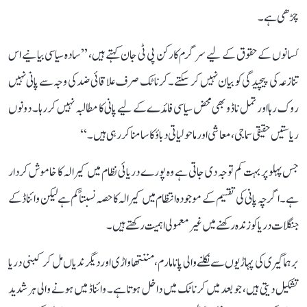
چڑھی ہے۔
کسانوں کے حقوق کے لیے سرگرم کارکن پی ٹی جان کہتے ہیں، ’’سادہ سیاسی بیانیے اس
تنازعہ کی پیچیدگی کو بیان نہیں کر سکتے۔ کرناٹک صرف علاقائی ضد کی وجہ سے پانی نہیں
روک رہا اور تمل ناڈو بھی محض سیاسی فائدے کے لیے پانی کا مطالبہ نہیں کر رہا۔ دونوں
ریاستیں حقیقی سماجی، معاشی اور ماحولیاتی دباؤ کا سامنا کر رہی ہیں۔‘‘
جس پہلو پر بہت کم توجہ دی جاتی ہے وہ پورے دریائی نظام میں کیرالہ کا خاموش کردار
ہے۔ اگرچہ پانی کی تقسیم کے موجودہ انتظام میں کیرالہ کا حصہ نسبتاً کم ہے لیکن وائناڈ کے
جنگلات دریا کو زندہ رکھنے میں غیر معمولی اہمیت رکھتے ہیں۔
برہماگیری کی پہاڑیوں سے نکلنے والی پانامارم، مننتھاواڑی اور دیگر ندیاں مل کر کبنی دریا
تشکیل دیتی ہیں، جو بعد میں کرناٹک میں داخل ہوتا ہے۔ وائناڈ میں ہونے والی ہر شدید