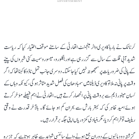
ADVERTISEMENT
کرناٹک نے بارہا کاویری واٹر مینجمنٹ اتھارٹی کے سامنے موقف اختیار کیا کہ ریاست
شدید آبی قلت کے سال سے گزر رہی ہے اور بنگلورو، میسورو سمیت کئی شہروں کی پینے
کے پانی کی ضروریات پر سمجھوتہ نہیں کیا جا سکتا۔ دوسری جانب تمل ناڈو کا کہنا تھا کہ اگر
وقت پر پانی نہ ملا تو کاویری ڈیلٹا میں سمبا دھان کی فصل شدید متاثر ہوگی، کیونکہ وہاں کے
کسان میٹور ڈیم سے بروقت پانی پر انحصار کرتے ہیں۔ اتھارٹی نے اہم فیصلے مؤخر کرتے
ہوئے امید ظاہر کی کہ بہتر بارش سے بحران کم ہو جائے گا۔ بالآخر قدرت نے وقتی
ریلیف تو فراہم کر دیا، مگر بنیادی کمزوریاں اپنی جگہ برقرار رہیں۔
گزشتہ دو دہائیوں کے دوران جمع ہونے والے سائنسی شواہد سے ظاہر ہوتا ہے کہ جزیرہ