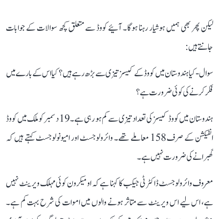
لیکن پھر بھی ہمیں ہوشیار رہنا ہوگا۔ آئیے کووڈ سے متعلق کچھ سوالات کے جوابات
جانتے ہیں:
سوال - کیا ہندوستان میں کووڈ کے کیسز تیزی سے بڑھ رہے ہیں؟ کیا اس کے بارے میں
فکر کرنے کی کوئی ضرورت ہے؟
ہندوستان میں کووڈ کیسز کی تعداد تیزی سے کم ہو رہی ہے۔ 19 دسمبر کو ملک میں کووڈ
انفیکشن کے صرف 158 معاملے تھے۔ وائرولوجسٹ اور امیونولوجسٹ کہتے ہیں کہ
گھبرانے کی ضرورت نہیں ہے۔
معروف وائرولوجسٹ ڈاکٹر ٹی جیکب کا کہنا ہے کہ اومیکرون کوئی مہلک ویرینٹ نہیں
ہے، اس لیے اس ویرینٹ سے متاثر ہونے والوں میں اموات کی شرح بہت کم ہے۔