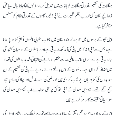
جنگلات کی تقسیم، قدرتی جنگلات کو باغات میں تبدیل کرنا، سڑکوں کا پھیلتا جال، سیاحتی
ڈھانچے، کان کنی اور بے ہنگم تعمیرات نے آبی ذخیرہ گاہوں کے قدرتی نظام کو مسلسل
متاثر کیا ہے۔
ایل نینو کے برسوں میں جزیرہ نما ہندوستان میں جنوب مغربی مانسون اکثر کمزور پڑ جاتا
ہے، جس سے آبی ذخائر میں پانی کی آمد گھٹ جاتی ہے اور ریاستوں کے درمیان کشیدگی
بڑھ جاتی ہے۔ دوسری جانب عالمی حدت مختصر دورانیے کی انتہائی شدید بارشوں کی تعداد
میں اضافہ کر رہی ہے۔ مانسون کے اس بدلتے ہوئے رویے نے پانی کی تقسیم کے ان
معاہدوں کی کمزوریاں بے نقاب کر دی ہیں جو ماضی کی اوسط بارش اور بہاؤ کی بنیاد پر تیار
کیے گئے تھے۔ بیسویں صدی کے آبی حقائق پر مبنی معاہدے اب اکیسویں صدی کی
موسمیاتی حقیقت کا سامنا کر رہے ہیں۔
اس کے باوجود سیاسی ردعمل تقریباً ویسا ہی ہے جیسا پہلے تھا۔ ہر خشک سال شاہراہوں کی