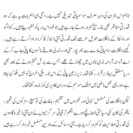
تاہم اس بحران کی وجہ صرف موسمیاتی تبدیلی نہیں ہے۔ اتنی ہی اہم بات یہ ہے کہ وہ
قدرتی مناظر بھی بتدریج کمزور ہوتے جا رہے ہیں جو خود اس دریا کو جنم دیتے ہیں۔ کوڈاگو
اور وائناڈ کے جنگلات طویل عرصے تک قدرتی آبی ذخائر کا کردار ادا کرتے رہے ہیں۔
گھنے جنگلات، نامیاتی مادے سے بھرپور مٹی اور دلدلی علاقے مانسون کا پانی جذب کر کے
اسے آہستہ آہستہ ندی نالوں میں چھوڑتے تھے، جس سے بارش ختم ہونے کے بعد بھی
دریا مستقل بہاؤ برقرار رکھتا تھا۔ زیرزمین پانی کے اس تدریجی اخراج کو بیس فلو کہا جاتا
ہے، اور یہی عمل ماضی میں خشک موسم کے دوران کاویری کو زندہ رکھتا تھا۔
لیکن جنگلات کی مسلسل کٹائی اور ٹکڑوں میں تقسیم، باغات کی توسیع، سڑکوں کی تعمیر،
پتھر کی کان کنی، سیاحتی ڈھانچے اور بے ہنگم ترقیاتی سرگرمیوں نے ان آبی ذخیرہ گاہوں
کی قدرتی صلاحیت کو کمزور کر دیا ہے۔ آبی وسائل کے ماہرین مسلسل خبردار کر رہے ہیں