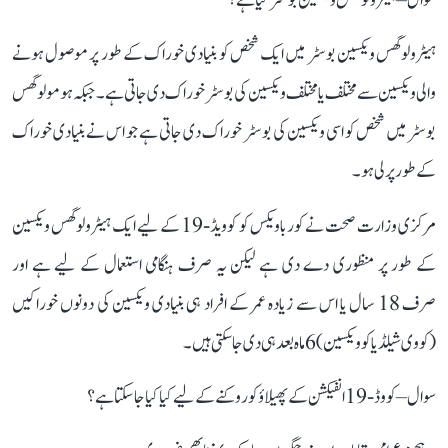
سوال – ہیٹرولوگس ویکسین بوسٹر کیا ہے؟
ہیٹرولوگس ویکسین بوسٹر میں ایک شخص کو بنیادی خوراک کے طور پر موصول ہونے
والی ویکسین سے مختلف یا مختلف ویکسین کی بوسٹر خوراک دی جاتی ہے۔ جبکہ ہومولوگس
بوسٹر میں شخص کو اسی ویکسین کی بوسٹر خوراک دی جاتی ہے جو اس نے بنیادی خوراک
کے طور پر لی ہو۔
مرکزی وزارت صحت نے کورباویکس کو کوویڈ-19 کے لیے ایک ہیٹرولوگس ویکسین
کے طور پر منظوری دے دی ہے لیکن یہ صرف ہنگامی استعمال کے لیے ہے اور
صرف 18 سال یا اس سے زیادہ عمر کے افراد ہی بنیادی ویکسین کی دونوں خوراکیں
(کووی شیلڈ یا کوویکسین) 6 ماہ بعد ہی دی جا سکتی ہیں۔
سوال – کووڈ-19 انفیکشن کے پھیلاؤ کو روکنے کے لیے کیا کیا جا سکتا ہے؟