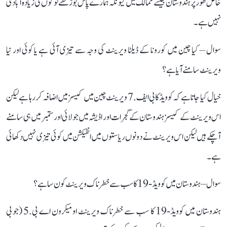
خاص طور پر ہندوستان جیسے ممالک میں کیونکہ ہمارے پاس بوڑھے لوگوں کی زیادہ آبادی
نہیں ہے۔
سوال – کیا چین میں کورونا کے ڈیلٹا ویرینٹ کی وجہ سے تیزی آئی ہے یا کوئی اور نیا
ویرینٹ سامنے آیا ہے؟
خیال کیا جاتا ہے کہ کوویڈ کا بی ایف.7 ویرینٹ چین میں کیسز میں اضافہ کر رہا ہے لیکن
اس ویرینٹ کے کیسز ہندوستان کے گجرات اور اڈیشہ میں جولائی اور ستمبر میں ہی سامنے
آ چکے ہیں لیکن اس ویرینٹ نے دونوں ریاستوں میں انفیکشن میں کوئی تیزی نہیں دکھائی
ہے۔
سوال – ہندوستان میں کوویڈ-19 کا سب سے خطرناک ویرینٹ کون سا ہے؟
ہندوستان میں کوویڈ-19 کا سب سے خطرناک ویرینٹ اومیکرون اے بی.5 (جو بی