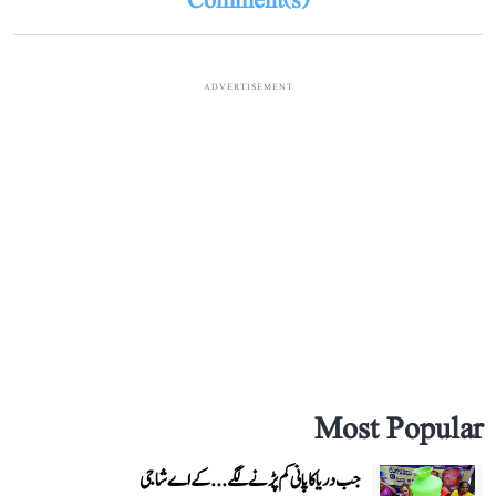
Comment(s)
ADVERTISEMENT
Most Popular
جب دریا کا پانی کم پڑنے لگے...کے اے شاجی