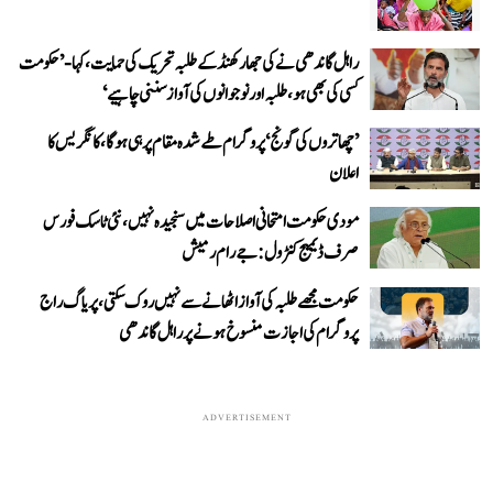
راہل گاندھی نے کی جھارکھنڈ کے طلبہ تحریک کی حمایت، کہا- ’حکومت
کسی کی بھی ہو، طلبہ اور نوجوانوں کی آواز سننی چاہیے‘
’چھاتروں کی گونج‘ پروگرام طے شدہ مقام پر ہی ہوگا، کانگریس کا
اعلان
مودی حکومت امتحانی اصلاحات میں سنجیدہ نہیں، نئی ٹاسک فورس
صرف ڈیمیج کنٹرول: جے رام رمیش
حکومت مجھے طلبہ کی آواز اٹھانے سے نہیں روک سکتی، پریاگ راج
پروگرام کی اجازت منسوخ ہونے پر راہل گاندھی
ADVERTISEMENT