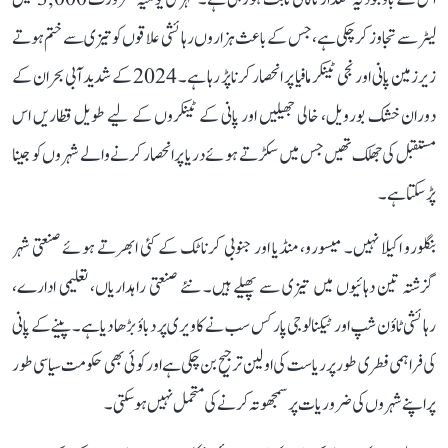
لیٹر سے تجاوز کر چکی ہے، جس کے باعث ہزاروں رہائشی علاقوں کو تیزی سے ختم ہوتے
زیرزمین پانی اور نجی ٹینکر مافیا پر انحصار کرنا پڑ رہا ہے۔ 2024 کے شدید آبی بحران کے
دوران خشک بورویل، خالی جھیلیں اور پانی کے ٹینکروں کے لیے طویل قطاریں اس
مستقبل کی جھلک تھیں جس میں سکڑتے ہوئے دریا پر انحصار کرنے والے شہروں کو جینا
پڑ سکتا ہے۔
بنگلورو اکیلا نہیں۔ میسورو، منڈیا اور جنوبی کرناٹک کے کئی ابھرتے ہوئے صنعتی شہر
گزشتہ تین دہائیوں میں تیزی سے پھیلے ہیں۔ نئے صنعتی راہداریاں، تعلیمی ادارے،
رہائشی ٹاؤن شپ اور ٹیکنالوجی پارکس سب نے کاویری پر دباؤ بڑھا دیا ہے۔ پینے کے پانی
کی فراہمی فطری طور پر ریاست کی اولین ترجیح بن چکی ہے اور کوئی بھی حکومت سیاسی طور
پر اپنے شہروں کی ضروریات پر سمجھوتہ کرنے کی متحمل نہیں ہو سکتی۔