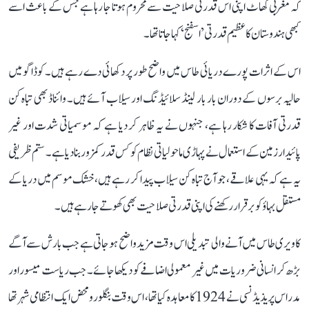
کہ مغربی گھاٹ اپنی اس قدرتی صلاحیت سے محروم ہوتا جا رہا ہے جس کے باعث اسے
کبھی ہندوستان کا عظیم قدرتی ’اسفنج‘ کہا جاتا تھا۔
اس کے اثرات پورے دریائی طاس میں واضح طور پر دکھائی دے رہے ہیں۔ کوڈاگو میں
حالیہ برسوں کے دوران بار بار لینڈ سلائیڈنگ اور سیلاب آئے ہیں۔ وائناڈ بھی تباہ کن
قدرتی آفات کا شکار رہا ہے، جنہوں نے یہ ظاہر کر دیا ہے کہ موسمیاتی شدت اور غیر
پائیدار زمین کے استعمال نے پہاڑی ماحولیاتی نظام کو کس قدر کمزور بنا دیا ہے۔ ستم ظریفی
یہ ہے کہ یہی علاقے، جو آج تباہ کن سیلاب پیدا کر رہے ہیں، خشک موسم میں دریا کے
مستقل بہاؤ کو برقرار رکھنے کی اپنی قدرتی صلاحیت بھی کھوتے جا رہے ہیں۔
کاویری طاس میں آنے والی تبدیلی اس وقت مزید واضح ہو جاتی ہے جب بارش سے آگے
بڑھ کر انسانی ضروریات میں غیر معمولی اضافے کو دیکھا جائے۔ جب ریاست میسور اور
مدراس پریذیڈنسی نے 1924 کا معاہدہ کیا تھا، اس وقت بنگلورو محض ایک انتظامی شہر تھا