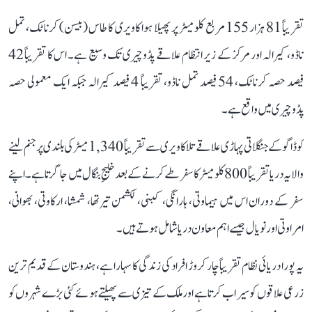
تقریباً 81 ہزار 155 مربع کلومیٹر پر پھیلا ہوا کاویری کا طاس (بیسن) کرناٹک، تمل
ناڈو، کیرالہ اور مرکز کے زیر انتظام علاقے پڈوچیری تک وسیع ہے۔ اس کا تقریباً 42
فیصد حصہ کرناٹک، 54 فیصد تمل ناڈو، تقریباً 4 فیصد کیرالہ جبکہ ایک معمولی حصہ
پڈوچیری میں واقع ہے۔
کوڈاگو کے جنگلاتی پہاڑی علاقے تلاکاویری سے تقریباً 1,340 میٹر کی بلندی پر جنم لینے
والا یہ دریا تقریباً 800 کلومیٹر کا سفر طے کرنے کے بعد خلیجِ بنگال میں جا گرتا ہے۔ اپنے
سفر کے دوران اس میں ہیماوتی، ہارانگی، کبنی، لکشمن تیرتھا، شمشا، ارکاوتی، بھوانی،
امراوتی اور نویال جیسے اہم معاون دریا شامل ہوتے ہیں۔
یہ پورا دریائی نظام تقریباً چار کروڑ افراد کی زندگی کا سہارا ہے، ہندوستان کے قدیم ترین
زرعی علاقوں کو سیراب کرتا ہے اور ملک کے تیزی سے پھیلتے ہوئے کئی بڑے شہروں کو