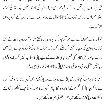
گئی ہے۔ اس لیے تمل ناڈو کے لیے کاویری صرف آبپاشی کا مسئلہ نہیں، بلکہ غذائی تحفظ،
دیہی معیشت اور اس تہذیب کی بقا کا سوال ہے جو صدیوں سے اس دریا کے گرد پروان
چڑھی ہے۔
کسانوں کے حقوق کے لیے سرگرم کارکن پی ٹی جان کہتے ہیں، ’’سادہ سیاسی بیانیے اس
تنازعہ کی پیچیدگی کو بیان نہیں کر سکتے۔ کرناٹک صرف علاقائی ضد کی وجہ سے پانی نہیں
روک رہا اور تمل ناڈو بھی محض سیاسی فائدے کے لیے پانی کا مطالبہ نہیں کر رہا۔ دونوں
ریاستیں حقیقی سماجی، معاشی اور ماحولیاتی دباؤ کا سامنا کر رہی ہیں۔‘‘
جس پہلو پر بہت کم توجہ دی جاتی ہے وہ پورے دریائی نظام میں کیرالہ کا خاموش کردار
ہے۔ اگرچہ پانی کی تقسیم کے موجودہ انتظام میں کیرالہ کا حصہ نسبتاً کم ہے لیکن وائناڈ کے
جنگلات دریا کو زندہ رکھنے میں غیر معمولی اہمیت رکھتے ہیں۔