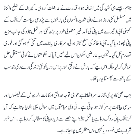
تاہم، جیسے ہی کشیدگی میں اضافہ ہوا، قدرت نے مداخلت کر دی۔ کیرالہ کے ضلع وائناڈ
میں مسلسل کئی روز ہونے والی شدید مانسون کی بارشوں سے پڑوسی ریاست کرناٹک کے
کبنی آبی ذخیرے میں پانی کی آمد غیر معمولی طور پر بڑھ گئی اور تمل ناڈو کی جانب مزید
پانی چھوڑ دیا گیا۔ آبی ذخائر کی سطح بہتر ہوئی، سرکاری بیانات میں تلخی کم ہو گئی اور فوری
تصادم ٹل گیا۔ لیکن یہ عارضی سکون اس لیے نہیں آیا کہ حکومتوں نے کوئی مستقل حل
تلاش کر لیا، بلکہ اس لیے کہ بارش نے وقتی طور پر اس دریا کو نئی زندگی دے دی جو سب
کے ہاتھ سے پھسلتا جا رہا تھا۔
جب بھی کاویری تنازعہ سر اٹھاتا ہے عوامی توجہ عدالتی احکامات، ٹریبونل کے فیصلوں اور
سیاسی بیانات پر مرکوز ہو جاتی ہے۔ ٹی وی مباحثوں میں سوال یہی اٹھایا جاتا ہے کہ آیا
کرناٹک پانی روک رہا ہے یا تمل ناڈو اپنے حصے سے زیادہ پانی کا مطالبہ کر رہا ہے۔ اس شور
شرابے میں خود دریا کہیں پس منظر میں چلا جاتا ہے۔