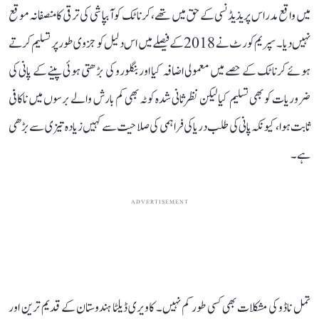
میں واقع مدراس پریذیڈنسی کے حق میں تھے، کرناٹک کو آبپاشی کی ترقی کا منصفانہ موقع
نہیں دیا۔ سپریم کورٹ نے 2018 کے فیصلے میں اس دلیل کو جزوی طور پر تسلیم کرتے
ہوئے کرناٹک کے حصے میں معمولی اضافہ کیا اور بنگلورو کی بڑھتی ہوئی پینے کے پانی کی
ضروریات کو بھی تسلیم کیا لیکن نظرثانی شدہ کوٹہ بھی کم بارش والے برسوں میں ناکافی
ثابت ہوا، کیونکہ پانی کی طلب دریا کی فراہمی کی صلاحیت سے کہیں زیادہ تیزی سے بڑھی
ہے۔
ADVERTISEMENT
تمل ناڈو کی مشکلات بھی کسی طور کم نہیں۔ کاویری ڈیلٹا ہندوستان کے قدیم ترین اور