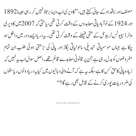
مصنف اور ناقد او کے جانی کہتے ہیں، ’’کاویری اب ویسا برتاؤ نہیں کر رہی جیسا 1892
اور 1924 کے نوآبادیاتی معاہدوں کے وقت کرتی تھی، یا حتیٰ کہ 2007 میں کاویری
واٹر ڈسپیوٹس ٹریبونل کے حتمی فیصلے کے وقت کرتی تھی۔ یہ دریا ایسے دور میں داخل ہو
چکا ہے جہاں موسمیاتی تبدیلی، ماحولیاتی بگاڑ اور پانی کی بڑھتی ہوئی طلب ان تمام
مفروضوں کو بدل رہی ہے جن پر قانونی معاہدے قائم تھے۔ اصل سوال اب یہ نہیں کہ
زیادہ پانی کا حق کس کا ہے، بلکہ یہ ہے کہ آنے والی دہائیوں میں کیا یہ دریا دونوں ریاستوں
کی ضروریات پوری کرنے کے قابل بھی رہے گا؟‘‘
ADVERTISEMENT