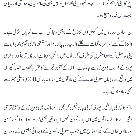
پینے کا پانی فراہم کرتا ہے۔ بہت کم دریائی نظام ایسے ہیں جن کی ماحولیاتی، معاشی اور سیاسی
اہمیت اس قدر وسیع ہو۔
ان معاون دریاؤں میں کبنی اس تنازع کے باہمی ربط کی سب سے نمایاں مثال ہے۔
وائناڈ کے گھنے سرسبز جنگلات سے نکلنے والا یہ دریا پانامارم اور مننتھاواڑی جیسی ندیوں سے
پانی حاصل کرتا ہوا مشرق کی طرف کرناٹک میں داخل ہوتا ہے اور پھر تروماکودالو نرسی
پورہ کے قریب کاویری سے جا ملتا ہے۔ اس کے آبی ذخیرے کا تقریباً نصف حصہ کیرالہ
میں واقع ہے، جہاں مغربی گھاٹ کے کئی علاقوں میں سالانہ بارش 3,000 ملی میٹر سے
بھی زیادہ ہوتی ہے۔
تاہم وائناڈ کی بارشیں پوری کہانی بیان نہیں کرتیں۔ کرناٹک میں کاویری کے وسیع تر آبی
ذخیرے والے علاقوں میں اس بار مانسون کہیں زیادہ غیر یقینی ثابت ہوا۔ کوڈاگو، حسن
اور بالائی طاس کے دیگر اضلاع میں جنوب مغربی مانسون کے ابتدائی ہفتوں کے دوران