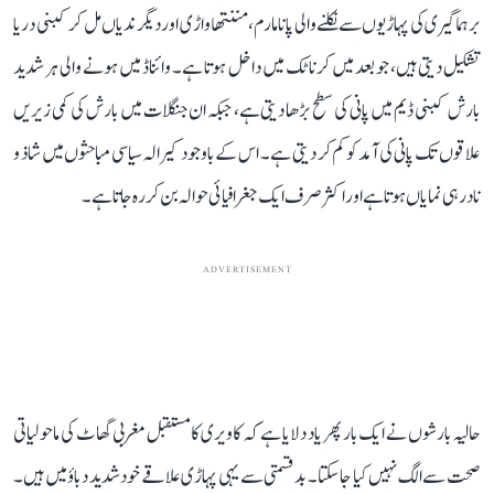
برہماگیری کی پہاڑیوں سے نکلنے والی پانامارم، مننتھاواڑی اور دیگر ندیاں مل کر کبنی دریا
تشکیل دیتی ہیں، جو بعد میں کرناٹک میں داخل ہوتا ہے۔ وائناڈ میں ہونے والی ہر شدید
بارش کبنی ڈیم میں پانی کی سطح بڑھا دیتی ہے، جبکہ ان جنگلات میں بارش کی کمی زیریں
علاقوں تک پانی کی آمد کو کم کر دیتی ہے۔ اس کے باوجود کیرالہ سیاسی مباحثوں میں شاذ و
نادر ہی نمایاں ہوتا ہے اور اکثر صرف ایک جغرافیائی حوالہ بن کر رہ جاتا ہے۔
ADVERTISEMENT
حالیہ بارشوں نے ایک بار پھر یاد دلایا ہے کہ کاویری کا مستقبل مغربی گھاٹ کی ماحولیاتی
صحت سے الگ نہیں کیا جا سکتا۔ بدقسمتی سے یہی پہاڑی علاقے خود شدید دباؤ میں ہیں۔