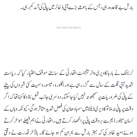
بارش بے قاعدہ رہی، جس کے باعث بڑے آبی ذخائر میں پانی کی آمد کم رہی۔
ADVERTISEMENT
کرناٹک نے بارہا کاویری واٹر مینجمنٹ اتھارٹی کے سامنے موقف اختیار کیا کہ ریاست
شدید آبی قلت کے سال سے گزر رہی ہے اور بنگلورو، میسورو سمیت کئی شہروں کی پینے
کے پانی کی ضروریات پر سمجھوتہ نہیں کیا جا سکتا۔ دوسری جانب تمل ناڈو کا کہنا تھا کہ اگر
وقت پر پانی نہ ملا تو کاویری ڈیلٹا میں سمبا دھان کی فصل شدید متاثر ہوگی، کیونکہ وہاں کے
کسان میٹور ڈیم سے بروقت پانی پر انحصار کرتے ہیں۔ اتھارٹی نے اہم فیصلے مؤخر کرتے
ہوئے امید ظاہر کی کہ بہتر بارش سے بحران کم ہو جائے گا۔ بالآخر قدرت نے وقتی