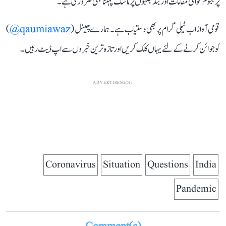
پرہجوم عوامی مقامات اور بند جگہوں پر ماسک پہننا بھی ضروری ہے۔
قومی آواز اب ٹیلی گرام پر بھی دستیاب ہے۔ ہمارے چینل (
qaumiawaz@
)
کو جوائن کرنے کے لئے یہاں کلک کریں اور تازہ ترین خبروں سے اپ ڈیٹ رہیں۔
ADVERTISEMENT
Coronavirus
Situation
Questions
India
Pandemic