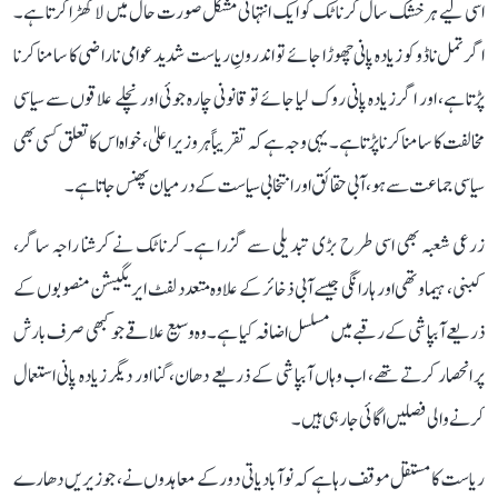
اسی لیے ہر خشک سال کرناٹک کو ایک انتہائی مشکل صورت حال میں لا کھڑا کرتا ہے۔
اگر تمل ناڈو کو زیادہ پانی چھوڑا جائے تو اندرونِ ریاست شدید عوامی ناراضی کا سامنا کرنا
پڑتا ہے، اور اگر زیادہ پانی روک لیا جائے تو قانونی چارہ جوئی اور نچلے علاقوں سے سیاسی
مخالفت کا سامنا کرنا پڑتا ہے۔ یہی وجہ ہے کہ تقریباً ہر وزیر اعلیٰ، خواہ اس کا تعلق کسی بھی
سیاسی جماعت سے ہو، آبی حقائق اور انتخابی سیاست کے درمیان پھنس جاتا ہے۔
زرعی شعبہ بھی اسی طرح بڑی تبدیلی سے گزرا ہے۔ کرناٹک نے کرشنا راجہ ساگر،
کبنی، ہیماوتھی اور ہارانگی جیسے آبی ذخائر کے علاوہ متعدد لفٹ ایریگیشن منصوبوں کے
ذریعے آبپاشی کے رقبے میں مسلسل اضافہ کیا ہے۔ وہ وسیع علاقے جو کبھی صرف بارش
پر انحصار کرتے تھے، اب وہاں آبپاشی کے ذریعے دھان، گنا اور دیگر زیادہ پانی استعمال
کرنے والی فصلیں اگائی جا رہی ہیں۔
ریاست کا مستقل موقف رہا ہے کہ نوآبادیاتی دور کے معاہدوں نے، جو زیریں دھارے