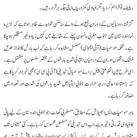
ریلیف تو فراہم کر دیا، مگر بنیادی کمزوریاں اپنی جگہ برقرار رہیں۔
گزشتہ دو دہائیوں کے دوران جمع ہونے والے سائنسی شواہد سے ظاہر ہوتا ہے کہ جزیرہ
نما ہندوستان میں جنوب مغربی مانسون پہلے کے مقابلے میں کہیں زیادہ غیر مستحکم ہو چکا
ہے۔ محکمہ موسمیات (آئی ایم ڈی) مسلسل مشاہدہ کر رہا ہے کہ اب بارش کا انداز طویل
خشک وقفوں اور ان کے درمیان انتہائی شدید بارشوں کے مختصر سلسلوں پر مشتمل ہے۔
اسی طرح بین الحکومتی پینل برائے موسمیاتی تبدیلی (آئی پی سی سی) بھی خبردار کر چکا ہے
کہ بڑھتا ہوا عالمی درجہ حرارت جنوبی ایشیا میں شدید بارشوں کی شدت اور تعداد میں
اضافہ کر رہا ہے۔
ماہر موسمیات ایس ابھیلاش کے مطابق، ’’مغربی گھاٹ، جو جنوبی ہندوستان کے لیے پانی
کا بنیادی قدرتی ذخیرہ ہے، اب اس تبدیلی کو مسلسل محسوس کر رہا ہے۔ کئی مہینوں تک
متوازن بارش ہونے کے بجائے اب اکثر ایسے موسلادھار واقعات پیش آتے ہیں جو