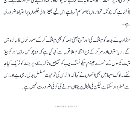
مرکزی وزیر صحت منسکھ منڈاویہ نے کہا ہے کہ چوکنا اور محتاط رہنے کی ضرورت ہے۔ ان
کا کہنا ہے کہ چونکہ تہواروں کا موسم آرہا ہے اس لیے بھیڑ والی جگہوں پر احتیاط ضروری
ہے۔
منڈاویہ نے بدھ کو میٹنگ کی اور آج یعنی جمعہ کو بھی میٹنگ کر کے صورتحال کا جائزہ لیں
گے۔ ریاستوں اور مرکز کے زیر انتظام علاقوں سے کہا گیا ہے کہ وہ چوکس رہیں اور کوویڈ
مثبت کیسوں کے نمونے جینوم سیکونسنگ لیب کو بھیجیں، تاکہ نئے ویرینٹ کو ٹریک کیا جا
سکے۔ لوک سبھا میں بھی انہوں نے کہا کہ وائرس کی نوعیت مسلسل بدل رہی ہے اور اس
سے خطرہ ہو سکتا ہے لیکن فی الحال پریشان ہونے کی کوئی ضرورت نہیں ہے۔
ADVERTISEMENT