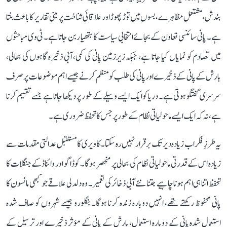
بندش، مشتعل مظاہرے، بسوں میں توڑ پھوڑ اور علاقائی شناخت پر مبنی تقاریر کا باعث بنتا
ہے۔ پانی سائنسی تعاون کے بجائے انتخابی سیاست کا ہتھیار بن جاتا ہے۔ ٹی وی مباحثوں
میں تصادم کو نمایاں کیا جاتا ہے، جبکہ زیرزمین پانی کی کمی، آبی ذخیرہ گاہوں کی بحالی،
بارش کے پانی کے ذخیرے اور پانی کی طلب کو منظم کرنے جیسے اہم موضوعات پر صرف
سرسری گفتگو ہوتی ہے۔ دریا کو ایک ایسے وسیلے کے طور پر دیکھا جاتا ہے جسے تقسیم کرنا
ہے، نہ کہ ایک ایسے ماحولیاتی نظام کے طور پر جس کا تحفظ ضروری ہے۔
یہ طرزِ فکر اب زیادہ دیر تک برقرار نہیں رہ سکتا۔ کاویری کا مستقبل عدالتی مقدمات سے
زیادہ اس کے قدرتی ماحولیاتی نظام کی بحالی پر منحصر ہوگا۔ کوڈاگو اور وائناڈ کے جنگلات کا
تحفظ اتنا ہی اہم ہونا چاہیے جتنا نئے آبی ذخائر کی تعمیر۔ وہ دلدلی علاقے جو کبھی مانسون کا
پانی محفوظ رکھتے تھے، انہیں دوبارہ زندہ کرنا ہوگا۔ بنگلورو جیسے شہروں کو صاف شدہ
استعمال شدہ پانی کے دوبارہ استعمال، بارش کے پانی کے مؤثر ذخیرے اور ترسیل کے