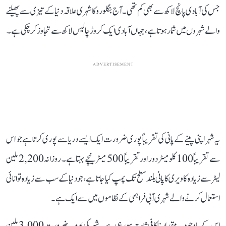
جس کی آبادی پانچ لاکھ سے بھی کم تھی۔ آج بنگلورو کا شہری علاقہ دنیا کے تیزی سے پھیلنے
والے شہروں میں شمار ہوتا ہے، جہاں آبادی ایک کروڑ چالیس لاکھ سے تجاوز کر چکی ہے۔
ADVERTISEMENT
یہ شہر اپنی پینے کے پانی کی تقریباً پوری ضرورت ایک ایسے دریا سے پوری کرتا ہے جو اس
سے تقریباً 100 کلومیٹر دور اور تقریباً 500 میٹر نیچے بہتا ہے۔ روزانہ 2,200 ملین
لیٹر سے زیادہ کاویری کا پانی بلند سطح تک پمپ کیا جاتا ہے، جو دنیا کے سب سے زیادہ توانائی
استعمال کرنے والے شہری آبی فراہمی کے نظاموں میں سے ایک ہے۔
اس کے باوجود یہ مقدار ناکافی ثابت ہو رہی ہے۔ شہر کی یومیہ ضرورت 3,000 ملین