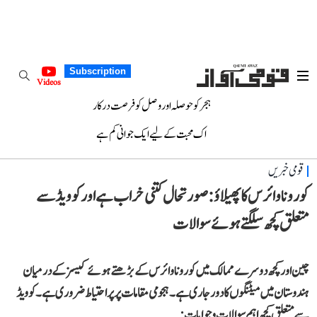
Subscription
Videos
ہجر کو حوصلہ اور وصل کو فرصت درکار
اک محبت کے لیے ایک جوانی کم ہے
قومی خبریں
کورونا وائرس کا پھیلاؤ: صورتحال کتنی خراب ہے اور کوویڈ سے
متعلق کچھ سلگتے ہوئے سوالات
چین اور کچھ دوسرے ممالک میں کورونا وائرس کے بڑھتے ہوئے کیسز کے درمیان
ہندوستان میں میٹنگوں کا دور جاری ہے۔ ہجومی مقامات پر پر احتیاط ضروری ہے۔ کوویڈ
سے متعلق کچھ اہم سوالات و جوابات: