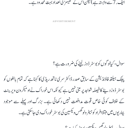
ایف.7 سے وابستہ ہے) لیکن اس کے کیسز کی تعداد بہت محدود ہے۔
ADVERTISEMENT
سوال - کیا لوگوں کو بوسٹر ڈوز لینے کی ضرورت ہے؟
پبلک ہیلتھ فاؤنڈیشن کے سابق صدر ڈاکٹر سری ناتھ ریڈی کا کہنا ہے کہ تمام بالغوں کو
بوسٹر ڈوز دینے کا فیصلہ شواہد پر مبنی نہیں ہے کیونکہ اس خوراک نے اومیکرون ویرینٹ
کے خلاف کوئی خاص قوت مدافعت نہیں دکھائی ہے۔ بزرگ اور پہلے سے موجود
بیماریوں میں مبتلا افراد کو ہیٹرولوگس ویکسین کی بوسٹر خوراک دی جا سکتی ہے۔