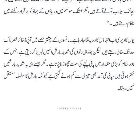
اچانک سیلاب تو لے آتے ہیں، مگر خشک موسم میں دریاؤں کے بہاؤ کو برقرار رکھنے میں
ناکام رہتے ہیں۔‘‘
یوں کاویری اب انتہاؤں کا دریا بنتا جا رہا ہے۔ مانسون کے بیشتر حصے میں آبی ذخائر خطرناک
حد تک خالی رہتے ہیں، لیکن چند ہی دنوں کی شدید بارش انہیں لبریز کر دیتی ہے، جس کے
بعد حکام کو بڑی مقدار میں پانی نیچے کی سمت چھوڑنا پڑتا ہے۔ مگر جیسے ہی یہ شدید بارشیں
ختم ہوتی ہیں، پانی کی آمد بھی تیزی سے کم ہونے لگتی ہے کیونکہ بارش کا سلسلہ مستقل
نہیں رہتا۔
ADVERTISEMENT