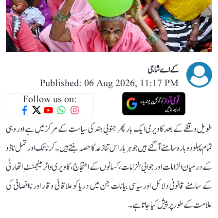
کے اے شاجی
Published: 06 Aug 2026, 11:17 PM
Follow us on:
طویل وقفے کے بعد کاویری ایک بار پھر جنوبی ہند کی سیاست کے مرکز میں ہے اور وہی
تمام پہلو دوبارہ سامنے آ گئے ہیں جو ہر بار اس تنازعہ کا حصہ بنتے ہیں۔ کرناٹک اور تمل ناڈو
کے درمیان الزامات اور جوابی الزامات، کسانوں کے احتجاج، کاویری واٹر مینجمنٹ اتھارٹی
کے سامنے قانونی دلائل اور سیاسی بیانات جن میں دریا کو علاقائی وقار اور ناانصافی کی
علامت کے طور پر پیش کیا جاتا ہے۔