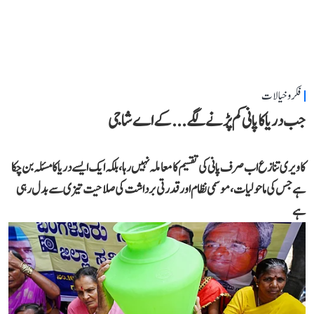
فکر و خیالات
جب دریا کا پانی کم پڑنے لگے...کے اے شاجی
کاویری تنازع اب صرف پانی کی تقسیم کا معاملہ نہیں رہا، بلکہ ایک ایسے دریا کا مسئلہ بن چکا
ہے جس کی ماحولیات، موسمی نظام اور قدرتی برداشت کی صلاحیت تیزی سے بدل رہی
ہے