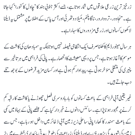
زرخیز ترین زرعی علاقوں میں شمار ہوتا ہے، جسے اکثر جنوبی ہند کا ’چاول کا کٹورا‘ کہا جاتا
ہے۔ تنجاوور، ترووارور، ناگاپٹنم، مئیلا دوتھرئی اور آس پاس کے اضلاع پر مشتمل یہ ڈیلٹا
لاکھوں کسانوں اور زرعی مزدوروں کا سہارا ہے۔
ہر سال میٹور ڈیم کا کھلنا صرف ایک انتظامی فیصلہ نہیں ہوتا بلکہ یہ سمبا دھان کی کاشت کے
موسم کا آغاز ہوتا ہے، جس پر دیہی معیشت کا انحصار ہے۔ پانی کی فراہمی میں ہر تاخیر سے
پنیری کی منتقلی مؤخر ہوتی ہے، پیداوار کم ہوتی ہے اور کسان مزید قرضوں کے بوجھ تلے
دب جاتے ہیں۔
غیر یقینی آبی فراہمی کے باعث کسانوں کو بارہا دوسری فصل چھوڑنے یا کاشت کا رقبہ کم
کرنے پر مجبور ہونا پڑا ہے۔ سائنس دانوں نے خبردار کیا ہے کہ میٹھے پانی کے بہاؤ میں کمی
کے باعث سمندر کا کھارا پانی ساحلی زیرزمین آبی ذخائر میں داخل ہو رہا ہے، جس سے
زمین کی شوریدگی بڑھ رہی ہے اور ڈیلٹا کی زراعت کی طویل مدتی پائیداری خطرے میں پڑ