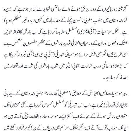
گزشتہ دو دہائیوں کے دوران جمع ہونے والے سائنسی شواہد سے ظاہر ہوتا ہے کہ جزیرہ
نما ہندوستان میں جنوب مغربی مانسون پہلے کے مقابلے میں کہیں زیادہ غیر مستحکم ہو چکا
ہے۔ محکمہ موسمیات (آئی ایم ڈی) مسلسل مشاہدہ کر رہا ہے کہ اب بارش کا انداز طویل
خشک وقفوں اور ان کے درمیان انتہائی شدید بارشوں کے مختصر سلسلوں پر مشتمل ہے۔
اسی طرح بین الحکومتی پینل برائے موسمیاتی تبدیلی (آئی پی سی سی) بھی خبردار کر چکا ہے
کہ بڑھتا ہوا عالمی درجہ حرارت جنوبی ایشیا میں شدید بارشوں کی شدت اور تعداد میں
اضافہ کر رہا ہے۔
ماہر موسمیات ایس ابھیلاش کے مطابق، ’’مغربی گھاٹ، جو جنوبی ہندوستان کے لیے پانی
کا بنیادی قدرتی ذخیرہ ہے، اب اس تبدیلی کو مسلسل محسوس کر رہا ہے۔ کئی مہینوں تک
متوازن بارش ہونے کے بجائے اب اکثر ایسے موسلادھار واقعات پیش آتے ہیں جو
اچانک سیلاب تو لے آتے ہیں، مگر خشک موسم میں دریاؤں کے بہاؤ کو برقرار رکھنے میں