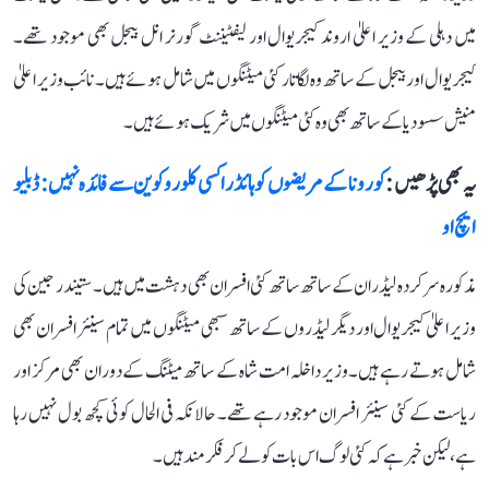
میں دہلی کے وزیر اعلیٰ اروند کیجریوال اور لیفٹیننٹ گورنر انل بیجل بھی موجود تھے۔
کیجریوال اور بیجل کے ساتھ وہ لگاتار کئی میٹنگوں میں شامل ہوئے ہیں۔ نائب وزیر اعلیٰ
منیش سسودیا کے ساتھ بھی وہ کئی میٹنگوں میں شریک ہوئے ہیں۔
یہ بھی پڑھیں :
کورونا کے مریضوں کو ہائڈراکسی کلوروکوین سے فائدہ نہیں: ڈبلیو
ایچ او
مذکورہ سرکردہ لیڈران کے ساتھ ساتھ کئی افسران بھی دہشت میں ہیں۔ ستیندر جین کی
وزیر اعلیٰ کیجریوال اور دیگر لیڈروں کے ساتھ سبھی میٹنگوں میں تمام سینئر افسران بھی
شامل ہوتے رہے ہیں۔ وزیر داخلہ امت شاہ کے ساتھ میٹنگ کے دوران بھی مرکز اور
ریاست کے کئی سینئر افسران موجود رہے تھے۔ حالانکہ فی الحال کوئی کچھ بول نہیں رہا
ہے، لیکن خبر ہے کہ کئی لوگ اس بات کو لے کر فکرمند ہیں۔