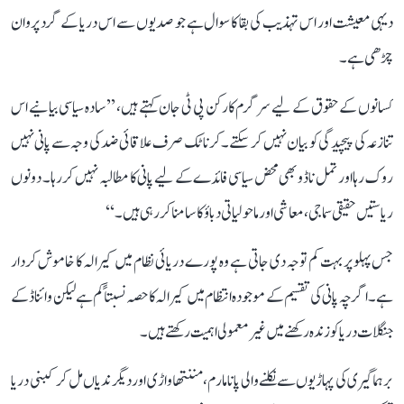
دیہی معیشت اور اس تہذیب کی بقا کا سوال ہے جو صدیوں سے اس دریا کے گرد پروان
چڑھی ہے۔
کسانوں کے حقوق کے لیے سرگرم کارکن پی ٹی جان کہتے ہیں، ’’سادہ سیاسی بیانیے اس
تنازعہ کی پیچیدگی کو بیان نہیں کر سکتے۔ کرناٹک صرف علاقائی ضد کی وجہ سے پانی نہیں
روک رہا اور تمل ناڈو بھی محض سیاسی فائدے کے لیے پانی کا مطالبہ نہیں کر رہا۔ دونوں
ریاستیں حقیقی سماجی، معاشی اور ماحولیاتی دباؤ کا سامنا کر رہی ہیں۔‘‘
جس پہلو پر بہت کم توجہ دی جاتی ہے وہ پورے دریائی نظام میں کیرالہ کا خاموش کردار
ہے۔ اگرچہ پانی کی تقسیم کے موجودہ انتظام میں کیرالہ کا حصہ نسبتاً کم ہے لیکن وائناڈ کے
جنگلات دریا کو زندہ رکھنے میں غیر معمولی اہمیت رکھتے ہیں۔
برہماگیری کی پہاڑیوں سے نکلنے والی پانامارم، مننتھاواڑی اور دیگر ندیاں مل کر کبنی دریا