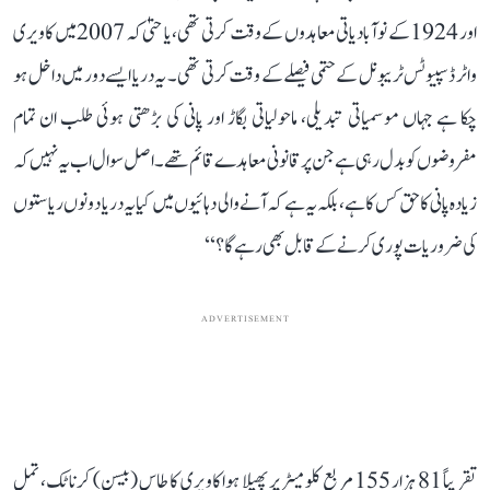
اور 1924 کے نوآبادیاتی معاہدوں کے وقت کرتی تھی، یا حتیٰ کہ 2007 میں کاویری
واٹر ڈسپیوٹس ٹریبونل کے حتمی فیصلے کے وقت کرتی تھی۔ یہ دریا ایسے دور میں داخل ہو
چکا ہے جہاں موسمیاتی تبدیلی، ماحولیاتی بگاڑ اور پانی کی بڑھتی ہوئی طلب ان تمام
مفروضوں کو بدل رہی ہے جن پر قانونی معاہدے قائم تھے۔ اصل سوال اب یہ نہیں کہ
زیادہ پانی کا حق کس کا ہے، بلکہ یہ ہے کہ آنے والی دہائیوں میں کیا یہ دریا دونوں ریاستوں
کی ضروریات پوری کرنے کے قابل بھی رہے گا؟‘‘
ADVERTISEMENT
تقریباً 81 ہزار 155 مربع کلومیٹر پر پھیلا ہوا کاویری کا طاس (بیسن) کرناٹک، تمل