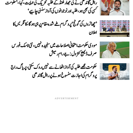
راہل گاندھی نے کی جھارکھنڈ کے طلبہ تحریک کی حمایت، کہا- ’حکومت
کسی کی بھی ہو، طلبہ اور نوجوانوں کی آواز سننی چاہیے‘
’چھاتروں کی گونج‘ پروگرام طے شدہ مقام پر ہی ہوگا، کانگریس کا
اعلان
مودی حکومت امتحانی اصلاحات میں سنجیدہ نہیں، نئی ٹاسک فورس
صرف ڈیمیج کنٹرول: جے رام رمیش
حکومت مجھے طلبہ کی آواز اٹھانے سے نہیں روک سکتی، پریاگ راج
پروگرام کی اجازت منسوخ ہونے پر راہل گاندھی
ADVERTISEMENT