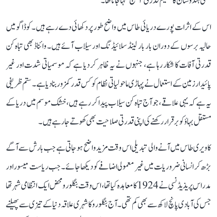
کبھی ہندوستان کا عظیم قدرتی ’اسفنج‘ کہا جاتا تھا۔
اس کے اثرات پورے دریائی طاس میں واضح طور پر دکھائی دے رہے ہیں۔ کوڈاگو میں
حالیہ برسوں کے دوران بار بار لینڈ سلائیڈنگ اور سیلاب آئے ہیں۔ وائناڈ بھی تباہ کن
قدرتی آفات کا شکار رہا ہے، جنہوں نے یہ ظاہر کر دیا ہے کہ موسمیاتی شدت اور غیر
پائیدار زمین کے استعمال نے پہاڑی ماحولیاتی نظام کو کس قدر کمزور بنا دیا ہے۔ ستم ظریفی
یہ ہے کہ یہی علاقے، جو آج تباہ کن سیلاب پیدا کر رہے ہیں، خشک موسم میں دریا کے
مستقل بہاؤ کو برقرار رکھنے کی اپنی قدرتی صلاحیت بھی کھوتے جا رہے ہیں۔
کاویری طاس میں آنے والی تبدیلی اس وقت مزید واضح ہو جاتی ہے جب بارش سے آگے
بڑھ کر انسانی ضروریات میں غیر معمولی اضافے کو دیکھا جائے۔ جب ریاست میسور اور
مدراس پریذیڈنسی نے 1924 کا معاہدہ کیا تھا، اس وقت بنگلورو محض ایک انتظامی شہر تھا
جس کی آبادی پانچ لاکھ سے بھی کم تھی۔ آج بنگلورو کا شہری علاقہ دنیا کے تیزی سے پھیلنے