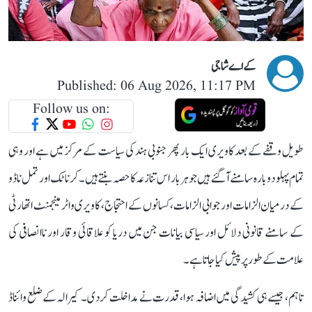
کے اے شاجی
Published: 06 Aug 2026, 11:17 PM
Follow us on:
طویل وقفے کے بعد کاویری ایک بار پھر جنوبی ہند کی سیاست کے مرکز میں ہے اور وہی
تمام پہلو دوبارہ سامنے آ گئے ہیں جو ہر بار اس تنازعہ کا حصہ بنتے ہیں۔ کرناٹک اور تمل ناڈو
کے درمیان الزامات اور جوابی الزامات، کسانوں کے احتجاج، کاویری واٹر مینجمنٹ اتھارٹی
کے سامنے قانونی دلائل اور سیاسی بیانات جن میں دریا کو علاقائی وقار اور ناانصافی کی
علامت کے طور پر پیش کیا جاتا ہے۔
تاہم، جیسے ہی کشیدگی میں اضافہ ہوا، قدرت نے مداخلت کر دی۔ کیرالہ کے ضلع وائناڈ