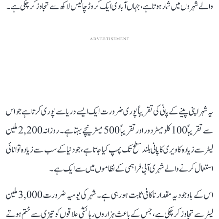
والے شہروں میں شمار ہوتا ہے، جہاں آبادی ایک کروڑ چالیس لاکھ سے تجاوز کر چکی ہے۔
ADVERTISEMENT
یہ شہر اپنی پینے کے پانی کی تقریباً پوری ضرورت ایک ایسے دریا سے پوری کرتا ہے جو اس
سے تقریباً 100 کلومیٹر دور اور تقریباً 500 میٹر نیچے بہتا ہے۔ روزانہ 2,200 ملین
لیٹر سے زیادہ کاویری کا پانی بلند سطح تک پمپ کیا جاتا ہے، جو دنیا کے سب سے زیادہ توانائی
استعمال کرنے والے شہری آبی فراہمی کے نظاموں میں سے ایک ہے۔
اس کے باوجود یہ مقدار ناکافی ثابت ہو رہی ہے۔ شہر کی یومیہ ضرورت 3,000 ملین
لیٹر سے تجاوز کر چکی ہے، جس کے باعث ہزاروں رہائشی علاقوں کو تیزی سے ختم ہوتے