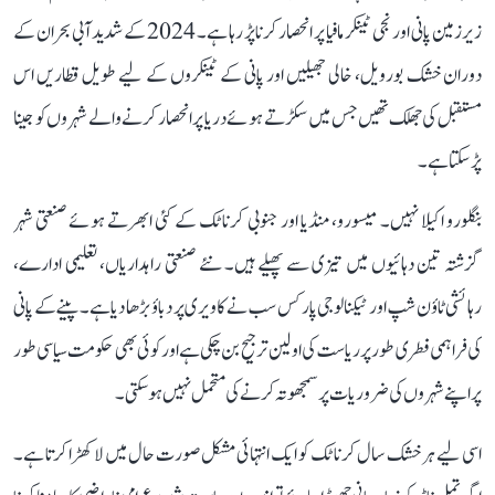
زیرزمین پانی اور نجی ٹینکر مافیا پر انحصار کرنا پڑ رہا ہے۔ 2024 کے شدید آبی بحران کے
دوران خشک بورویل، خالی جھیلیں اور پانی کے ٹینکروں کے لیے طویل قطاریں اس
مستقبل کی جھلک تھیں جس میں سکڑتے ہوئے دریا پر انحصار کرنے والے شہروں کو جینا
پڑ سکتا ہے۔
بنگلورو اکیلا نہیں۔ میسورو، منڈیا اور جنوبی کرناٹک کے کئی ابھرتے ہوئے صنعتی شہر
گزشتہ تین دہائیوں میں تیزی سے پھیلے ہیں۔ نئے صنعتی راہداریاں، تعلیمی ادارے،
رہائشی ٹاؤن شپ اور ٹیکنالوجی پارکس سب نے کاویری پر دباؤ بڑھا دیا ہے۔ پینے کے پانی
کی فراہمی فطری طور پر ریاست کی اولین ترجیح بن چکی ہے اور کوئی بھی حکومت سیاسی طور
پر اپنے شہروں کی ضروریات پر سمجھوتہ کرنے کی متحمل نہیں ہو سکتی۔
اسی لیے ہر خشک سال کرناٹک کو ایک انتہائی مشکل صورت حال میں لا کھڑا کرتا ہے۔