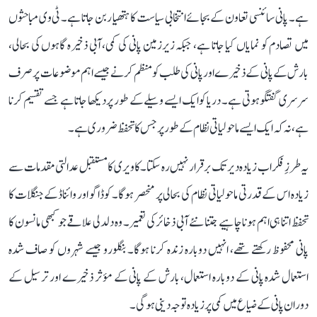
ہے۔ پانی سائنسی تعاون کے بجائے انتخابی سیاست کا ہتھیار بن جاتا ہے۔ ٹی وی مباحثوں
میں تصادم کو نمایاں کیا جاتا ہے، جبکہ زیرزمین پانی کی کمی، آبی ذخیرہ گاہوں کی بحالی،
بارش کے پانی کے ذخیرے اور پانی کی طلب کو منظم کرنے جیسے اہم موضوعات پر صرف
سرسری گفتگو ہوتی ہے۔ دریا کو ایک ایسے وسیلے کے طور پر دیکھا جاتا ہے جسے تقسیم کرنا
ہے، نہ کہ ایک ایسے ماحولیاتی نظام کے طور پر جس کا تحفظ ضروری ہے۔
یہ طرزِ فکر اب زیادہ دیر تک برقرار نہیں رہ سکتا۔ کاویری کا مستقبل عدالتی مقدمات سے
زیادہ اس کے قدرتی ماحولیاتی نظام کی بحالی پر منحصر ہوگا۔ کوڈاگو اور وائناڈ کے جنگلات کا
تحفظ اتنا ہی اہم ہونا چاہیے جتنا نئے آبی ذخائر کی تعمیر۔ وہ دلدلی علاقے جو کبھی مانسون کا
پانی محفوظ رکھتے تھے، انہیں دوبارہ زندہ کرنا ہوگا۔ بنگلورو جیسے شہروں کو صاف شدہ
استعمال شدہ پانی کے دوبارہ استعمال، بارش کے پانی کے مؤثر ذخیرے اور ترسیل کے
دوران پانی کے ضیاع میں کمی پر زیادہ توجہ دینی ہوگی۔