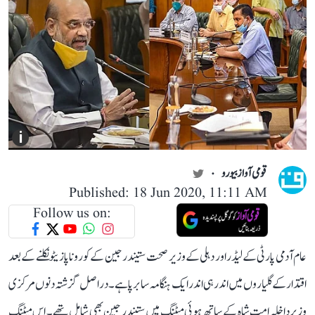
i
قومی آواز بیورو
Published: 18 Jun 2020, 11:11 AM
Follow us on:
عام آدمی پارٹی کے لیڈر اور دہلی کے وزیر صحت ستیندر جین کے کورونا پازیٹو نکلنے کے بعد
اقتدار کے گلیاروں میں اندر ہی اندر ایک ہنگامہ سا برپا ہے۔ دراصل گزشتہ دنوں مرکزی
وزیر داخلہ امت شاہ کے ساتھ ہوئی میٹنگ میں ستیندر جین بھی شامل تھے۔ اس میٹنگ