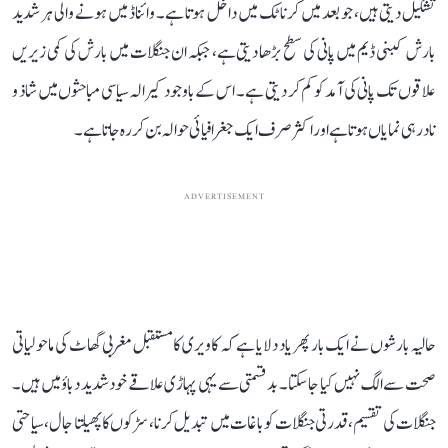
تشکیل دیتی ہیں، جو بعد میں کرناٹک میں داخل ہوتا ہے۔ وائناڈ میں ہونے والی ہر شدید
بارش کبنی ڈیم میں پانی کی سطح بڑھا دیتی ہے، جبکہ ان جنگلات میں بارش کی کمی زیریں
علاقوں تک پانی کی آمد کو کم کر دیتی ہے۔ اس کے باوجود کیرالہ سیاسی مباحثوں میں شاذ و
نادر ہی نمایاں ہوتا ہے اور اکثر صرف ایک جغرافیائی حوالہ بن کر رہ جاتا ہے۔
ADVERTISEMENT
حالیہ بارشوں نے ایک بار پھر یاد دلایا ہے کہ کاویری کا مستقبل مغربی گھاٹ کی ماحولیاتی
صحت سے الگ نہیں کیا جا سکتا۔ بدقسمتی سے یہی پہاڑی علاقے خود شدید دباؤ میں ہیں۔
جنگلات کی تقسیم، قدرتی جنگلات کو باغات میں تبدیل کرنا، سڑکوں کا پھیلتا جال، سیاحتی