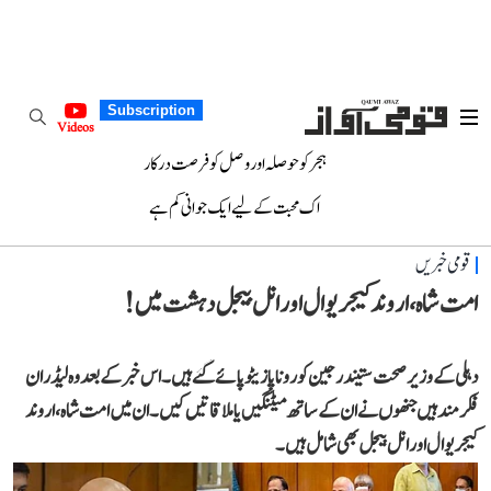
Subscription
Videos
ہجر کو حوصلہ اور وصل کو فرصت درکار
اک محبت کے لیے ایک جوانی کم ہے
قومی خبریں
امت شاہ، اروند کیجریوال اور انل بیجل دہشت میں!
دہلی کے وزیر صحت ستیندر جین کورونا پازیٹو پائے گئے ہیں۔ اس خبر کے بعد وہ لیڈران
فکرمند ہیں جنھوں نے ان کے ساتھ میٹنگیں یا ملاقاتیں کیں۔ ان میں امت شاہ، اروند
کیجریوال اور انل بیجل بھی شامل ہیں۔