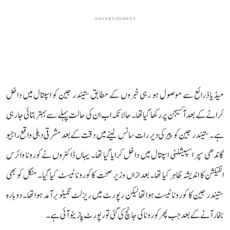
ADVERTISEMENT
میڈیا ذرائع سے موصول ہو رہی خبروں کے مطابق ستیندر جین کو اسپتال میں داخل
کرانے کے بعد آکسیجن پر رکھا گیا تھا۔ حالانکہ اب ان کی حالت پہلے سے بہتر بتائی جا رہی
ہے۔ ستیندر جین کو پیر کی دیر رات سانس لینے میں دقت کے بعد مشرقی دہلی واقع راجیو
گاندھی سپر اسپیشلٹی اسپتال میں داخل کرایا گیا تھا۔ یہاں ڈاکٹروں نے کورونا وائرس
انفیکشن کا اندیشہ ظاہر کیا تھا۔ بعد ازاں وزیر صحت کا کورونا ٹیسٹ کیا گیا۔ منگل کو بھی
ستیندر جین کا کورونا ٹیسٹ ہوا تھا لیکن رپورٹ میں ریزلٹ نگیٹو برآمد ہوا تھا۔ دوبارہ
بخار آنے کے بعد جب پھر کورونا کی جانچ کی گئی تو رپورٹ پازیٹو آئی ہے۔