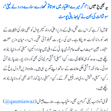
یہ بھی پڑھیں :
’اگر میرے اختیار میں ہوتا تو تمھارے سارے درد لے لیتی‘،
سوشانت کی بہن نے کیا جذباتی پوسٹ
قابل ذکر ہے کہ اس سے قبل دہلی کے وزیر اعلیٰ اروند کیجریوال کو بھی بخار کی شکایت کے
بعد کورونا ٹیسٹ ہو چکا ہے۔ ان کی رپورٹ نگیٹو آئی تھی۔ اس درمیان وزیر صحت
ستیندر جین سمیت اب تک عام آدمی پارٹی کے دہلی میں چار اراکین اسمبلی کورونا پازیٹو ہو
چکے ہیں۔ بدھ کو ہی کالکا جی سے رکن اسمبلی آتشی مرلینا کی بھی کورونا رپورٹ پازیٹو آئی
ہوئی۔ حالانکہ آتشی ہلکی علامات کے ساتھ اپنے گھر پر ہی ہیں۔ علاوہ ازیں قرول باغ کے
رکن اسمبلی وشیش روی اور پٹیل نگر کے رکن اسمبلی راج کمار آنند بھی کورونا پازیٹو ہو
چکے ہیں۔
قومی آواز اب ٹیلی گرام پر بھی دستیاب ہے۔ ہمارے چینل (
qaumiawaz@
)