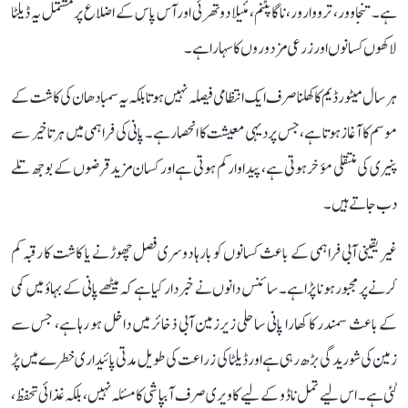
ہے۔ تنجاوور، ترووارور، ناگاپٹنم، مئیلا دوتھرئی اور آس پاس کے اضلاع پر مشتمل یہ ڈیلٹا
لاکھوں کسانوں اور زرعی مزدوروں کا سہارا ہے۔
ہر سال میٹور ڈیم کا کھلنا صرف ایک انتظامی فیصلہ نہیں ہوتا بلکہ یہ سمبا دھان کی کاشت کے
موسم کا آغاز ہوتا ہے، جس پر دیہی معیشت کا انحصار ہے۔ پانی کی فراہمی میں ہر تاخیر سے
پنیری کی منتقلی مؤخر ہوتی ہے، پیداوار کم ہوتی ہے اور کسان مزید قرضوں کے بوجھ تلے
دب جاتے ہیں۔
غیر یقینی آبی فراہمی کے باعث کسانوں کو بارہا دوسری فصل چھوڑنے یا کاشت کا رقبہ کم
کرنے پر مجبور ہونا پڑا ہے۔ سائنس دانوں نے خبردار کیا ہے کہ میٹھے پانی کے بہاؤ میں کمی
کے باعث سمندر کا کھارا پانی ساحلی زیرزمین آبی ذخائر میں داخل ہو رہا ہے، جس سے
زمین کی شوریدگی بڑھ رہی ہے اور ڈیلٹا کی زراعت کی طویل مدتی پائیداری خطرے میں پڑ
گئی ہے۔ اس لیے تمل ناڈو کے لیے کاویری صرف آبپاشی کا مسئلہ نہیں، بلکہ غذائی تحفظ،