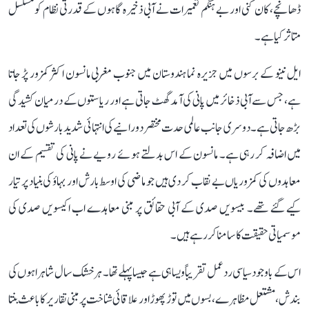
ڈھانچے، کان کنی اور بے ہنگم تعمیرات نے آبی ذخیرہ گاہوں کے قدرتی نظام کو مسلسل
متاثر کیا ہے۔
ایل نینو کے برسوں میں جزیرہ نما ہندوستان میں جنوب مغربی مانسون اکثر کمزور پڑ جاتا
ہے، جس سے آبی ذخائر میں پانی کی آمد گھٹ جاتی ہے اور ریاستوں کے درمیان کشیدگی
بڑھ جاتی ہے۔ دوسری جانب عالمی حدت مختصر دورانیے کی انتہائی شدید بارشوں کی تعداد
میں اضافہ کر رہی ہے۔ مانسون کے اس بدلتے ہوئے رویے نے پانی کی تقسیم کے ان
معاہدوں کی کمزوریاں بے نقاب کر دی ہیں جو ماضی کی اوسط بارش اور بہاؤ کی بنیاد پر تیار
کیے گئے تھے۔ بیسویں صدی کے آبی حقائق پر مبنی معاہدے اب اکیسویں صدی کی
موسمیاتی حقیقت کا سامنا کر رہے ہیں۔
اس کے باوجود سیاسی ردعمل تقریباً ویسا ہی ہے جیسا پہلے تھا۔ ہر خشک سال شاہراہوں کی
بندش، مشتعل مظاہرے، بسوں میں توڑ پھوڑ اور علاقائی شناخت پر مبنی تقاریر کا باعث بنتا