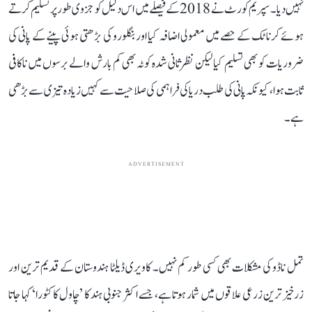
نہیں دیا۔ سپریم کورٹ نے 2018 کے فیصلے میں اس دلیل کو جزوی طور پر تسلیم کرتے
ہوئے کرناٹک کے حصے میں معمولی اضافہ کیا اور بنگلورو کی بڑھتی ہوئی پینے کے پانی کی
ضروریات کو بھی تسلیم کیا لیکن نظرثانی شدہ کوٹہ بھی کم بارش والے برسوں میں ناکافی
ثابت ہوا، کیونکہ پانی کی طلب دریا کی فراہمی کی صلاحیت سے کہیں زیادہ تیزی سے بڑھی
ہے۔
ADVERTISEMENT
تمل ناڈو کی مشکلات بھی کسی طور کم نہیں۔ کاویری ڈیلٹا ہندوستان کے قدیم ترین اور
زرخیز ترین زرعی علاقوں میں شمار ہوتا ہے، جسے اکثر جنوبی ہند کا ’چاول کا کٹورا‘ کہا جاتا