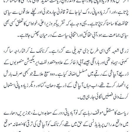
اگر تمل ناڈو کو زیادہ پانی چھوڑا جائے تو اندرونِ ریاست شدید عوامی ناراضی کا سامنا کرنا
پڑتا ہے، اور اگر زیادہ پانی روک لیا جائے تو قانونی چارہ جوئی اور نچلے علاقوں سے سیاسی
مخالفت کا سامنا کرنا پڑتا ہے۔ یہی وجہ ہے کہ تقریباً ہر وزیر اعلیٰ، خواہ اس کا تعلق کسی بھی
سیاسی جماعت سے ہو، آبی حقائق اور انتخابی سیاست کے درمیان پھنس جاتا ہے۔
زرعی شعبہ بھی اسی طرح بڑی تبدیلی سے گزرا ہے۔ کرناٹک نے کرشنا راجہ ساگر،
کبنی، ہیماوتھی اور ہارانگی جیسے آبی ذخائر کے علاوہ متعدد لفٹ ایریگیشن منصوبوں کے
ذریعے آبپاشی کے رقبے میں مسلسل اضافہ کیا ہے۔ وہ وسیع علاقے جو کبھی صرف بارش
پر انحصار کرتے تھے، اب وہاں آبپاشی کے ذریعے دھان، گنا اور دیگر زیادہ پانی استعمال
کرنے والی فصلیں اگائی جا رہی ہیں۔
ریاست کا مستقل موقف رہا ہے کہ نوآبادیاتی دور کے معاہدوں نے، جو زیریں دھارے
میں واقع مدراس پریذیڈنسی کے حق میں تھے، کرناٹک کو آبپاشی کی ترقی کا منصفانہ موقع