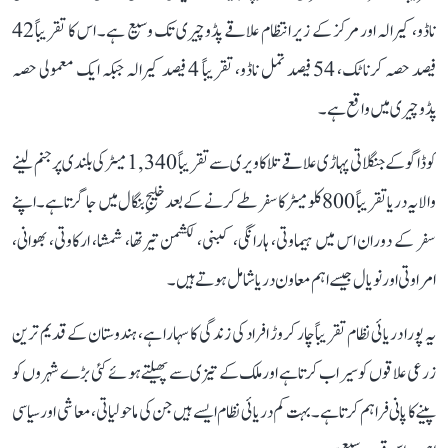
ناڈو، کیرالہ اور مرکز کے زیر انتظام علاقے پڈوچیری تک وسیع ہے۔ اس کا تقریباً 42
فیصد حصہ کرناٹک، 54 فیصد تمل ناڈو، تقریباً 4 فیصد کیرالہ جبکہ ایک معمولی حصہ
پڈوچیری میں واقع ہے۔
کوڈاگو کے جنگلاتی پہاڑی علاقے تلاکاویری سے تقریباً 1,340 میٹر کی بلندی پر جنم لینے
والا یہ دریا تقریباً 800 کلومیٹر کا سفر طے کرنے کے بعد خلیجِ بنگال میں جا گرتا ہے۔ اپنے
سفر کے دوران اس میں ہیماوتی، ہارانگی، کبنی، لکشمن تیرتھا، شمشا، ارکاوتی، بھوانی،
امراوتی اور نویال جیسے اہم معاون دریا شامل ہوتے ہیں۔
یہ پورا دریائی نظام تقریباً چار کروڑ افراد کی زندگی کا سہارا ہے، ہندوستان کے قدیم ترین
زرعی علاقوں کو سیراب کرتا ہے اور ملک کے تیزی سے پھیلتے ہوئے کئی بڑے شہروں کو
پینے کا پانی فراہم کرتا ہے۔ بہت کم دریائی نظام ایسے ہیں جن کی ماحولیاتی، معاشی اور سیاسی