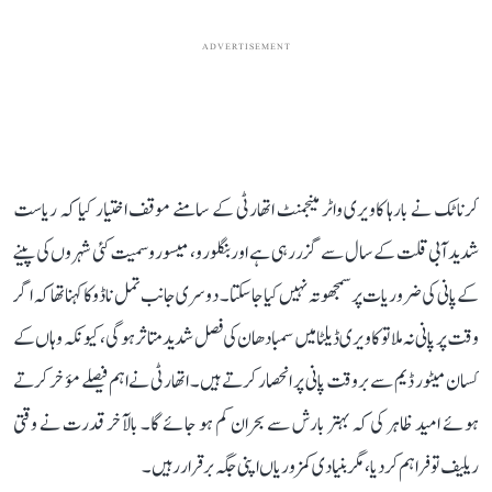
ADVERTISEMENT
کرناٹک نے بارہا کاویری واٹر مینجمنٹ اتھارٹی کے سامنے موقف اختیار کیا کہ ریاست
شدید آبی قلت کے سال سے گزر رہی ہے اور بنگلورو، میسورو سمیت کئی شہروں کی پینے
کے پانی کی ضروریات پر سمجھوتہ نہیں کیا جا سکتا۔ دوسری جانب تمل ناڈو کا کہنا تھا کہ اگر
وقت پر پانی نہ ملا تو کاویری ڈیلٹا میں سمبا دھان کی فصل شدید متاثر ہوگی، کیونکہ وہاں کے
کسان میٹور ڈیم سے بروقت پانی پر انحصار کرتے ہیں۔ اتھارٹی نے اہم فیصلے مؤخر کرتے
ہوئے امید ظاہر کی کہ بہتر بارش سے بحران کم ہو جائے گا۔ بالآخر قدرت نے وقتی
ریلیف تو فراہم کر دیا، مگر بنیادی کمزوریاں اپنی جگہ برقرار رہیں۔