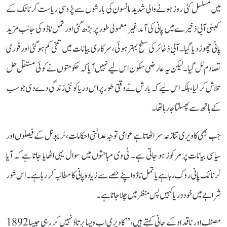
میں مسلسل کئی روز ہونے والی شدید مانسون کی بارشوں سے پڑوسی ریاست کرناٹک کے
کبنی آبی ذخیرے میں پانی کی آمد غیر معمولی طور پر بڑھ گئی اور تمل ناڈو کی جانب مزید
پانی چھوڑ دیا گیا۔ آبی ذخائر کی سطح بہتر ہوئی، سرکاری بیانات میں تلخی کم ہو گئی اور فوری
تصادم ٹل گیا۔ لیکن یہ عارضی سکون اس لیے نہیں آیا کہ حکومتوں نے کوئی مستقل حل
تلاش کر لیا، بلکہ اس لیے کہ بارش نے وقتی طور پر اس دریا کو نئی زندگی دے دی جو سب
کے ہاتھ سے پھسلتا جا رہا تھا۔
جب بھی کاویری تنازعہ سر اٹھاتا ہے عوامی توجہ عدالتی احکامات، ٹریبونل کے فیصلوں اور
سیاسی بیانات پر مرکوز ہو جاتی ہے۔ ٹی وی مباحثوں میں سوال یہی اٹھایا جاتا ہے کہ آیا
کرناٹک پانی روک رہا ہے یا تمل ناڈو اپنے حصے سے زیادہ پانی کا مطالبہ کر رہا ہے۔ اس شور
شرابے میں خود دریا کہیں پس منظر میں چلا جاتا ہے۔
مصنف اور ناقد او کے جانی کہتے ہیں، ’’کاویری اب ویسا برتاؤ نہیں کر رہی جیسا 1892