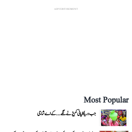
ADVERTISEMENT
Most Popular
جب دریا کا پانی کم پڑنے لگے...کے اے شاجی