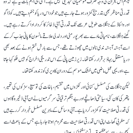
تاہم اس بحران کی وجہ صرف موسمیاتی تبدیلی نہیں ہے۔ اتنی ہی اہم بات یہ ہے کہ وہ
قدرتی مناظر بھی بتدریج کمزور ہوتے جا رہے ہیں جو خود اس دریا کو جنم دیتے ہیں۔ کوڈاگو
اور وائناڈ کے جنگلات طویل عرصے تک قدرتی آبی ذخائر کا کردار ادا کرتے رہے ہیں۔
گھنے جنگلات، نامیاتی مادے سے بھرپور مٹی اور دلدلی علاقے مانسون کا پانی جذب کر کے
اسے آہستہ آہستہ ندی نالوں میں چھوڑتے تھے، جس سے بارش ختم ہونے کے بعد بھی
دریا مستقل بہاؤ برقرار رکھتا تھا۔ زیرزمین پانی کے اس تدریجی اخراج کو بیس فلو کہا جاتا
ہے، اور یہی عمل ماضی میں خشک موسم کے دوران کاویری کو زندہ رکھتا تھا۔
لیکن جنگلات کی مسلسل کٹائی اور ٹکڑوں میں تقسیم، باغات کی توسیع، سڑکوں کی تعمیر،
پتھر کی کان کنی، سیاحتی ڈھانچے اور بے ہنگم ترقیاتی سرگرمیوں نے ان آبی ذخیرہ گاہوں
کی قدرتی صلاحیت کو کمزور کر دیا ہے۔ آبی وسائل کے ماہرین مسلسل خبردار کر رہے ہیں
کہ مغربی گھاٹ اپنی اس قدرتی صلاحیت سے محروم ہوتا جا رہا ہے جس کے باعث اسے