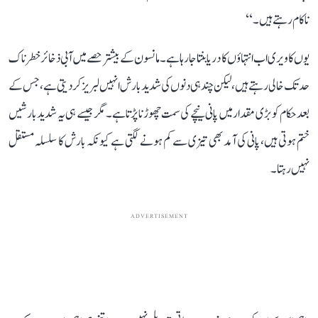
ناکام رہتے ہیں۔‘‘
یوں کاویری اب انتہاؤں کا دریا بنتا جا رہا ہے۔ مانسون کے بیشتر حصے میں آبی ذخائر خطرناک
حد تک خالی رہتے ہیں، لیکن چند ہی دنوں کی شدید بارش انہیں لبریز کر دیتی ہے، جس کے
بعد حکام کو بڑی مقدار میں پانی نیچے کی سمت چھوڑنا پڑتا ہے۔ مگر جیسے ہی یہ شدید بارشیں
ختم ہوتی ہیں، پانی کی آمد بھی تیزی سے کم ہونے لگتی ہے کیونکہ بارش کا سلسلہ مستقل
نہیں رہتا۔
ADVERTISEMENT