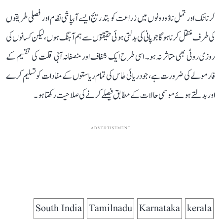
کرناٹک اور تمل ناڈو دونوں میں زراعت کو بتدریج ایسے آبپاشی نظام اور فصلی طریقوں
کی طرف منتقل کرنا ہوگا جو پانی کی بدلتی ہوئی حقیقتوں سے ہم آہنگ ہوں، لیکن کسانوں کی
روزی روٹی بھی متاثر نہ ہو۔ اسی طرح ایک شفاف اور منصفانہ آبی قلت کی تقسیم کے
فارمولے کی ضرورت ہے، جو دریائی طاس کی تمام ریاستوں کے مفادات کو تسلیم کرے
اور بدلتے ہوئے موسمی حالات کے مطابق فیصلے کرنے کی صلاحیت رکھتا ہو۔
ADVERTISEMENT
South India
Tamilnadu
Karnataka
kerala