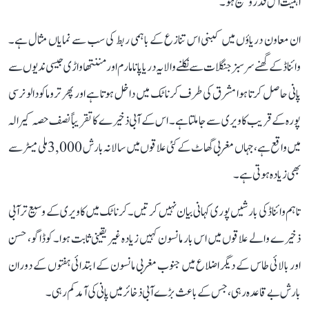
اہمیت اس قدر وسیع ہو۔
ان معاون دریاؤں میں کبنی اس تنازع کے باہمی ربط کی سب سے نمایاں مثال ہے۔
وائناڈ کے گھنے سرسبز جنگلات سے نکلنے والا یہ دریا پانامارم اور مننتھاواڑی جیسی ندیوں سے
پانی حاصل کرتا ہوا مشرق کی طرف کرناٹک میں داخل ہوتا ہے اور پھر تروماکودالو نرسی
پورہ کے قریب کاویری سے جا ملتا ہے۔ اس کے آبی ذخیرے کا تقریباً نصف حصہ کیرالہ
میں واقع ہے، جہاں مغربی گھاٹ کے کئی علاقوں میں سالانہ بارش 3,000 ملی میٹر سے
بھی زیادہ ہوتی ہے۔
تاہم وائناڈ کی بارشیں پوری کہانی بیان نہیں کرتیں۔ کرناٹک میں کاویری کے وسیع تر آبی
ذخیرے والے علاقوں میں اس بار مانسون کہیں زیادہ غیر یقینی ثابت ہوا۔ کوڈاگو، حسن
اور بالائی طاس کے دیگر اضلاع میں جنوب مغربی مانسون کے ابتدائی ہفتوں کے دوران
بارش بے قاعدہ رہی، جس کے باعث بڑے آبی ذخائر میں پانی کی آمد کم رہی۔