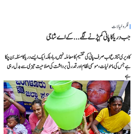
فکر و خیالات
جب دریا کا پانی کم پڑنے لگے...کے اے شاجی
کاویری تنازع اب صرف پانی کی تقسیم کا معاملہ نہیں رہا، بلکہ ایک ایسے دریا کا مسئلہ بن چکا
ہے جس کی ماحولیات، موسمی نظام اور قدرتی برداشت کی صلاحیت تیزی سے بدل رہی
ہے