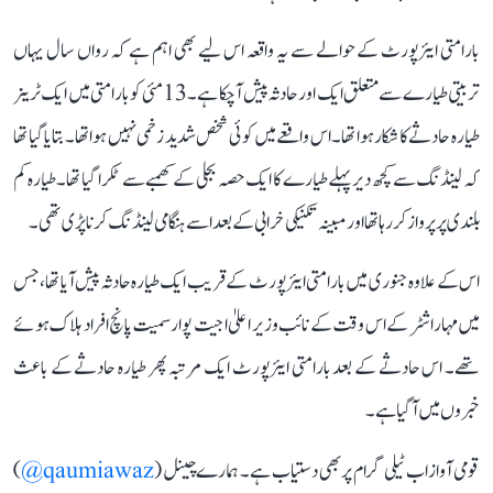
بارامتی ایئرپورٹ کے حوالے سے یہ واقعہ اس لیے بھی اہم ہے کہ رواں سال یہاں
تربیتی طیارے سے متعلق ایک اور حادثہ پیش آ چکا ہے۔ 13 مئی کو بارامتی میں ایک ٹرینر
طیارہ حادثے کا شکار ہوا تھا۔ اس واقعے میں کوئی شخص شدید زخمی نہیں ہوا تھا۔ بتایا گیا تھا
کہ لینڈنگ سے کچھ دیر پہلے طیارے کا ایک حصہ بجلی کے کھمبے سے ٹکرا گیا تھا۔ طیارہ کم
بلندی پر پرواز کر رہا تھا اور مبینہ تکنیکی خرابی کے بعد اسے ہنگامی لینڈنگ کرنا پڑی تھی۔
اس کے علاوہ جنوری میں بارامتی ایئرپورٹ کے قریب ایک طیارہ حادثہ پیش آیا تھا، جس
میں مہاراشٹر کے اس وقت کے نائب وزیر اعلیٰ اجیت پوار سمیت پانچ افراد ہلاک ہوئے
تھے۔ اس حادثے کے بعد بارامتی ایئرپورٹ ایک مرتبہ پھر طیارہ حادثے کے باعث
خبروں میں آ گیا ہے۔
قومی آواز اب ٹیلی گرام پر بھی دستیاب ہے۔ ہمارے چینل (
qaumiawaz@
)