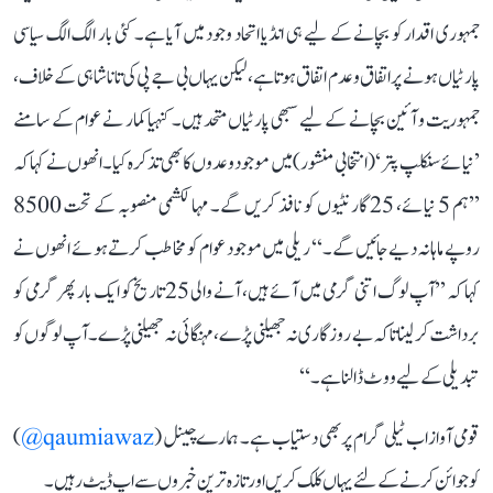
جمہوری اقدار کو بچانے کے لیے ہی انڈیا اتحاد وجود میں آیا ہے۔ کئی بار الگ الگ سیاسی
پارٹیاں ہونے پر اتفاق و عدم اتفاق ہوتا ہے، لیکن یہاں بی جے پی کی تاناشاہی کے خلاف،
جمہوریت و آئین بچانے کے لیے سبھی پارٹیاں متحد ہیں۔ کنہیا کمار نے عوام کے سامنے
’نیائے سنکلپ پتر‘ (انتخابی منشور) میں موجود وعدوں کا بھی تذکرہ کیا۔ انھوں نے کہا کہ
’’ہم 5 نیائے، 25 گارنٹیوں کو نافذ کریں گے۔ مہا لکشمی منصوبہ کے تحت 8500
روپے ماہانہ دیے جائیں گے۔‘‘ ریلی میں موجود عوام کو مخاطب کرتے ہوئے انھوں نے
کہا کہ ’’آپ لوگ اتنی گرمی میں آئے ہیں، آنے والی 25 تاریخ کو ایک بار پھر گرمی کو
برداشت کر لینا تاکہ بے روزگاری نہ جھیلنی پڑے، مہنگائی نہ جھیلنی پڑے۔ آپ لوگوں کو
تبدیلی کے لیے ووٹ ڈالنا ہے۔‘‘
قومی آواز اب ٹیلی گرام پر بھی دستیاب ہے۔ ہمارے چینل (
qaumiawaz@
)
کو جوائن کرنے کے لئے یہاں کلک کریں اور تازہ ترین خبروں سے اپ ڈیٹ رہیں۔