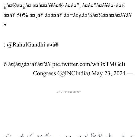
¿à¤®à¤¿à¤ à¤à¤¤à¥à¤® à¤à¤°, à¤à¤°à¤à¥à¤·à¤£
à¤à¥ 50% à¤¸à¥ à¤à¤à¥ à¤¬à¤¢à¤¼à¤¾à¤à¤à¤à¥à¥
¤
:
@RahulGandhi
à¤à¥
ð à¤¦à¤¿à¤²à¥à¤²à¥
pic.twitter.com/wh3xTMGcli
May 23, 2024
— Congress (@INCIndia)
ADVERTISEMENT