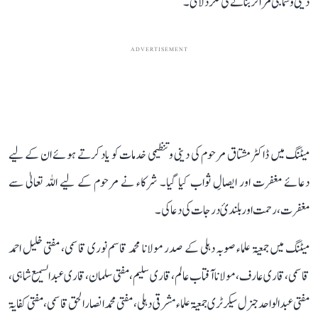
دینی و سماجی مراکز بنانے کی فکر دلائی۔
ADVERTISEMENT
میٹنگ میں ڈاکٹر مشتاق مرحوم کی دینی و تنظیمی خدمات کو یاد کرتے ہوئے ان کے لیے
دعائے مغفرت اور ایصالِ ثواب کیا گیا۔ شرکاء نے مرحوم کے لیے اللہ تعالیٰ سے
مغفرت، رحمت اور بلندیٔ درجات کی دعا کی۔
میٹنگ میں جمعیۃ علماء صوبہ دہلی کے صدر مولانا محمد قاسم نوری قاسمی، مفتی خلیل احمد
قاسمی، قاری عارف، مولانا آفتاب عالم، قاری سلیم، مفتی سلمان ، قاری عبدالسمیع شاہی ،
مفتی عبد الواحد جنرل سیکرٹری جمعیۃ علماء مشرقی دہلی، مفتی محمد انصار الحق قاسمی ، مفتی کفایۃ