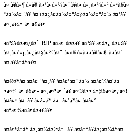
à¤¦à¥à¤¶ à¤à¥ à¤¹à¤à¤¾à¤°à¥à¤ à¤¸à¤¾à¤² à¤ªà¥à¤
°à¤¾à¤¨à¥ à¤µà¤¿à¤à¤¾à¤°à¤§à¤¾à¤°à¤¾ à¤¹à¥,
à¤¸à¥à¤ à¤¹à¥à¥¤
à¤²à¥à¤à¤¿à¤¨ BJP à¤à¤¹à¤¤à¥ à¤¹à¥ à¤à¤¿ à¤µà¥
à¤¸à¤à¤µà¤¿à¤§à¤¾à¤¨ à¤à¥ à¤à¤¤à¥à¤® à¤à¤°
à¤¦à¥à¤à¥à¥¤
à¤®à¥à¤ à¤à¤¨à¤¸à¥ à¤à¤¹à¤¨à¤¾ à¤à¤¾à¤¹à¤
¤à¤¾ à¤¹à¥à¤- à¤¸à¤ªà¤¨à¥ à¤®à¤¤ à¤¦à¥à¤à¤¿à¤!
à¤à¤ª à¤¯à¥ à¤à¤­à¥ à¤¨à¤¹à¥à¤ à¤à¤°
à¤ªà¤¾à¤à¤à¤à¥à¥¤
à¤à¤ªà¤à¥ à¤¸à¤¾à¤®à¤¨à¥ à¤à¤°à¥à¤¡à¤¼à¥à¤