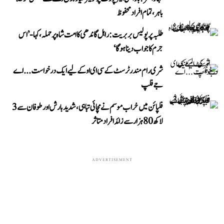
باہر، تمام افراد محفوظ
طلبہ پر پولیس بربریت: راہل گاندھی کا امت شاہ پر حملہ، کہا- ’اس
جرم کا جواب دینا ہوگا‘
شری رام مندر ٹرسٹ کے سی ای او کے لیے ایک درخواست...اے
جے فلپ
فلپائن میں خراب موسم نے مچائی تباہی، شدید بارش اور طوفان سے 3
لاکھ 80 ہزار سے زائد افراد متاثر
ADVERTISEMENT