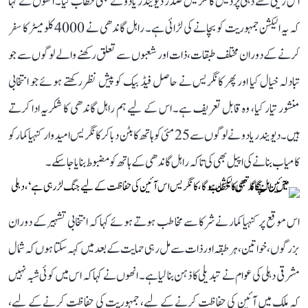
اس ریلی سے دہلی پردیش کانگریس صدر دیویندر یادو نے بھی خطاب کیا۔ انھوں نے کہا
کہ یہ الیکشن جمہوریت کو بچانے کی لڑائی ہے۔ راہل گاندھی نے 4000 کلومیٹر کا سفر
کرنے کے دوران مختلف طبقات، ذات اور شعبوں سے تعلق رکھنے والے لوگوں سے جو
تبادلہ خیال کیا اور پھر کانگریس نے حاصل فیڈ بیک کو پیش نظر رکھتے ہوئے جو انتخابی
منشور تیار کیا، وہ قابل تعریف ہے۔ اس کے لیے ہم راہل گاندھی کا شکریہ ادا کرتے
ہیں۔ دیویندر یادو نے لوگوں سے 25 مئی کو ہاتھ کا بٹن دبا کر کانگریس امیدوار کنہیا کمار کو
کامیاب بنانے کی اپیل بھی کی تاکہ راہل گاندھی کے ہاتھ کو مضبوط بنایا جا سکے۔
اس موقع پر کنہیا کمار نے شرکا سے مخاطب ہوتے ہوئے کہا کہ انتخابی تشہیر کے دوران
بزرگوں، خواتین، ہر طبقہ اور ذات سے مل رہی حمایت کے بعد میں کہہ سکتا ہوں کہ شمال
مشرقی دہلی کی عوام نے تبدیلی کا ذہن بنا لیا ہے۔ انھوں نے کہا کہ اس میں کوئی شبہ نہیں
کہ ملک میں آئین کی حفاظت کرنے کے لیے، جمہوریت کی حفاظت کرنے کے لیے،