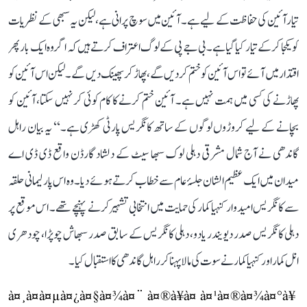
تیار آئین کی حفاظت کے لیے ہے۔ آئین میں سوچ پرانی ہے، لیکن یہ سبھی کے نظریات
کو یکجا کر کے تیار کیا گیا ہے۔ بی جے پی کے لوگ اعتراف کرتے ہیں کہ اگر وہ ایک بار پھر
اقتدار میں آئے تو اس آئین کو ختم کر دیں گے، پھاڑ کر پھینک دیں گے۔ لیکن اس آئین کو
پھاڑنے کی کسی میں ہمت نہیں ہے۔ آئین ختم کرنے کا کام کوئی کر نہیں سکتا، آئین کو
بچانے کے لیے کروڑوں لوگوں کے ساتھ کانگریس پارٹی کھڑی ہے۔‘‘ یہ بیان راہل
گاندھی نے آج شمال مشرقی دہلی لوک سبھا سیٹ کے دلشاد گارڈن واقع ڈی ڈی اے
میدان میں ایک عظیم الشان جلسۂ عام سے خطاب کرتے ہوئے دیا۔ وہ اس پارلیمانی حلقہ
سے کانگریس امیدوار کنہیا کمار کی حمایت میں انتخابی تشہیر کرنے پہنچے تھے۔ اس موقع پر
دہلی کانگریس صدر دیویندر یادو، دہلی کانگریس کے سابق صدر سبھاش چوپڑا، چودھری
انل کمار اور کنہیا کمار نے سوت کی مالا پہنا کر راہل گاندھی کا استقبال کیا۔
à¤¸à¤à¤µà¤¿à¤§à¤¾à¤¨ à¤®à¥à¤ à¤¹à¤®à¤¾à¤°à¥