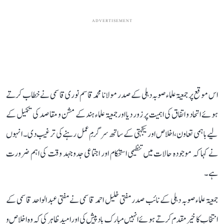
ADVERTISEMENT
اس موقع پر جمعیۃ علماء صوبہ دہلی کے صدر مولانا محمد قاسم نوری قاسمی نے خطاب کرتے
ہوئے اتحاد و اتفاق کی اہمیت پر زور دیا اور جمعیۃ علماء ہند کے مشن و مقاصد کی تکمیل کے
لیے باہمی تعاون، اخلاص اور یکجہتی کے ساتھ سرگرمِ عمل رہنے کی ترغیب دی۔ انہوں
نے کہا کہ موجودہ حالات میں تنظیمی استحکام اور اجتماعی جدوجہد وقت کی اہم ضرورت
ہے۔
جمعیۃ علماء صوبہ دہلی کے نائب صدر مفتی خلیل احمد قاسمی نے مفتی عبد الواحد قاسمی کے
انتخاب کا خیر مقدم کرتے ہوئے انہیں مبارک باد پیش کی اور امید ظاہر کی کہ وہ اخلاص و