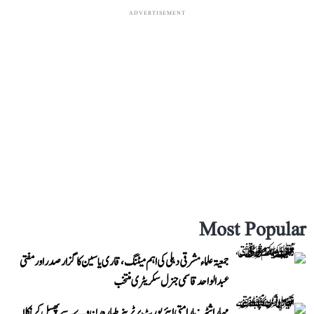
ADVERTISEMENT
Most Popular
جمعیۃ علماء مشرقی دہلی کی اہم میٹنگ، قاری یاسین کا گزار صدر اور مفتی
عبد الواحد قاسمی جنرل سکریٹری منتخب
مہاراشٹر: بارامتی ایئرپورٹ پر ٹرینر طیارہ رن وے سے پھسل کر نکلا