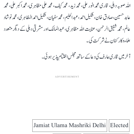
اللہ صوبہ دہلی، قاری محمد انور علی، محمد زید، محمد کیف، محمد علی مظاہری، محمد اکبر علی، محمد
عابد حسین، صادق خان، شکیل احمد، عبدالحلیم، محمد سفیان، شکیل احمد المظاہری، محمد نوشاد
عالم، محمد شفیق الرحمن، عنایت اللہ مظاہری، عبدالمالک اور مشرقی دہلی کے دیگر متعدد
علماء و کارکنان نے شرکت کی۔
آخر میں قاری عارف کی دعا کے ساتھ مجلس اختتام پذیر ہوئی۔
ADVERTISEMENT
Jamiat Ulama Mashriki Delhi
Elected