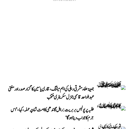
ADVERTISEMENT
جمعیۃ علماء مشرقی دہلی کی اہم میٹنگ، قاری یاسین کا گزار صدر اور مفتی
عبد الواحد قاسمی جنرل سکریٹری منتخب
طلبہ پر پولیس بربریت: راہل گاندھی کا امت شاہ پر حملہ، کہا- ’اس
جرم کا جواب دینا ہوگا‘