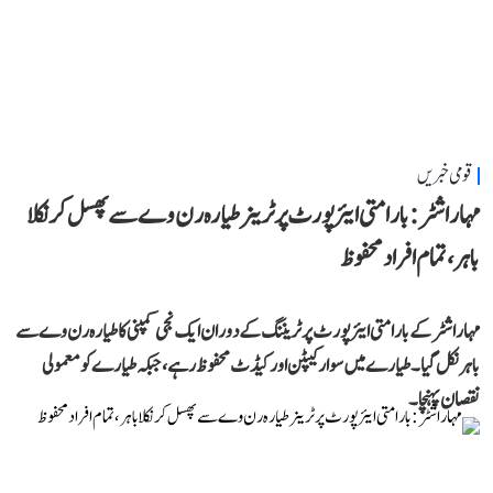
قومی خبریں
مہاراشٹر: بارامتی ایئرپورٹ پر ٹرینر طیارہ رن وے سے پھسل کر نکلا
باہر، تمام افراد محفوظ
مہاراشٹر کے بارامتی ایئرپورٹ پر ٹریننگ کے دوران ایک نجی کمپنی کا طیارہ رن وے سے
باہر نکل گیا۔ طیارے میں سوار کیپٹن اور کیڈٹ محفوظ رہے، جبکہ طیارے کو معمولی
نقصان پہنچا۔