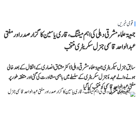
قومی خبریں
جمعیۃ علماء مشرقی دہلی کی اہم میٹنگ، قاری یاسین کا گزار صدر اور مفتی
عبد الواحد قاسمی جنرل سکریٹری منتخب
سابق جنرل سیکریٹری جمعیۃ علماء مشرقی دہلی ڈاکٹر مشتاق انصاری کے انتقال کے بعد خالی
ہونے والے عہدۂ جنرل سکریٹری کے سلسلے میں باہمی مشاورت کی گئی اور متفقہ طور پر
مفتی عبد الواحد قاسمی کو منتخب کیا گیا