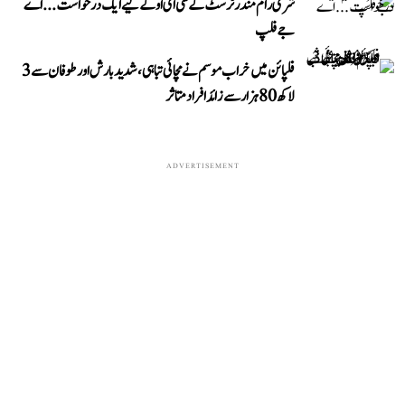
شری رام مندر ٹرسٹ کے سی ای او کے لیے ایک درخواست...اے
جے فلپ
فلپائن میں خراب موسم نے مچائی تباہی، شدید بارش اور طوفان سے 3
لاکھ 80 ہزار سے زائد افراد متاثر
ADVERTISEMENT