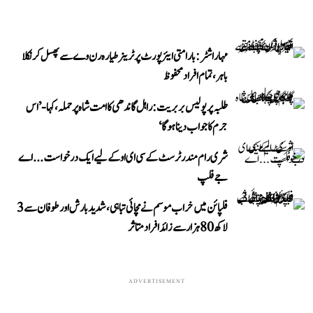
مہاراشٹر: بارامتی ایئرپورٹ پر ٹرینر طیارہ رن وے سے پھسل کر نکلا
باہر، تمام افراد محفوظ
طلبہ پر پولیس بربریت: راہل گاندھی کا امت شاہ پر حملہ، کہا- ’اس
جرم کا جواب دینا ہوگا‘
شری رام مندر ٹرسٹ کے سی ای او کے لیے ایک درخواست...اے
جے فلپ
فلپائن میں خراب موسم نے مچائی تباہی، شدید بارش اور طوفان سے 3
لاکھ 80 ہزار سے زائد افراد متاثر
ADVERTISEMENT