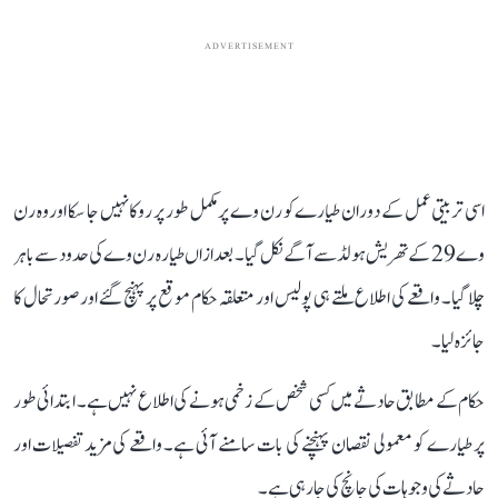
ADVERTISEMENT
اسی تربیتی عمل کے دوران طیارے کو رن وے پر مکمل طور پر روکا نہیں جا سکا اور وہ رن
وے 29 کے تھریش ہولڈ سے آگے نکل گیا۔ بعد ازاں طیارہ رن وے کی حدود سے باہر
چلا گیا۔ واقعے کی اطلاع ملتے ہی پولیس اور متعلقہ حکام موقع پر پہنچ گئے اور صورتحال کا
جائزہ لیا۔
حکام کے مطابق حادثے میں کسی شخص کے زخمی ہونے کی اطلاع نہیں ہے۔ ابتدائی طور
پر طیارے کو معمولی نقصان پہنچنے کی بات سامنے آئی ہے۔ واقعے کی مزید تفصیلات اور
حادثے کی وجوہات کی جانچ کی جا رہی ہے۔