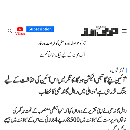
Subscription
Videos
ہجر کو حوصلہ اور وصل کو فرصت درکار
اک محبت کے لیے ایک جوانی کم ہے
قومی خبریں
’آئین بچے گا تبھی الیکشن ہوگا، کانگریس اس آئین کی حفاظت کے لیے
جنگ لڑ رہی ہے‘، دہلی میں راہل گاندھی کا خطاب
راہل گاندھی نے اپنی تقریر کے دوران کہا کہ ’مہالکشمی‘ منصوبہ کے تحت ہر گھر کی
خاتون سرپرست کے اکاؤنٹ میں 8500 روپے 4 جولائی سے اس کے اکاؤنٹ میں بھیجے
جائیں گے۔