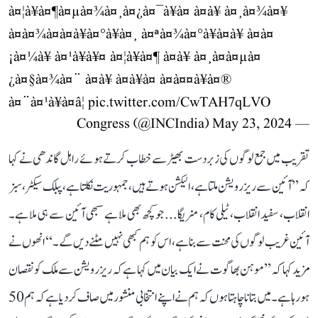
à¤¦à¥à¤¶à¤µà¤¾à¤¸à¤¿à¤¯à¥à¤ à¤à¥ à¤¸à¤¾à¤¥
à¤à¤¾à¤à¤à¥à¤°à¥à¤¸ à¤ªà¤¾à¤°à¥à¤à¥ à¤à¤
¡à¤¼à¥ à¤¹à¥à¥¤ à¤¦à¥à¤¶ à¤à¥ à¤¸à¤à¤µà¤
¿à¤§à¤¾à¤¨ à¤à¥ à¤à¥à¤ à¤à¤¤à¥à¤®
à¤¨à¤¹à¥à¤â¦
pic.twitter.com/CwTAH7qLVO
May 23, 2024
— Congress (@INCIndia)
تقریب میں جمع لوگوں کی زبردست بھیڑ سے خطاب کرتے ہوئے راہل گاندھی نے کہا
کہ ’’آئین سے ریزرویشن ملتا ہے، الیکشن ہوتے ہیں، جمہوریت نکلتا ہے، پبلک سیکٹر، سبز
انقلاب، سفید انقلاب، ٹیلی کام، منریگا... جو کچھ بھی ملا ہے سبھی آئین سے ہی ملا ہے۔
آئین غریب لوگوں کی محنت سے بنا ہے، اس کو ہم کبھی نہیں مٹنے دیں گے۔‘‘ انھوں نے
مزید کہا کہ ’’موہن بھاگوت نے ایک بیان میں کہا ہے کہ ریزرویشن سے ملک کو نقصان
ہو رہا ہے۔ میں بتانا چاہتا ہوں کہ ہم نے اپنے انتخابی منشور میں صاف کر دیا ہے کہ ہم 50