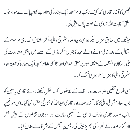
مجلس کا آغاز قاری محمد کیف نائب امام مسجد ایک مینارہ کی تلاوتِ کلامِ پاک سے ہوا، جبکہ
مفتی کفایت اللہ ندوی نے نعتِ پاک پیش کی۔
میٹنگ میں سابق جنرل سیکریٹری جمعیۃ علماء مشرقی دہلی ڈاکٹر مشتاق انصاری مرحوم کے
انتقال کے بعد خالی ہونے والے عہدۂ جنرل سکریٹری کے سلسلے میں باہمی مشاورت کی
گئی۔ ارکان منتظمہ نے متفقہ طور پر مفتی عبد الواحد قاسمی، امام مسجد ایک مینارہ کو جمعیۃ علماء
مشرقی دہلی کا جنرل سکریٹری منتخب کیا۔
اسی طرح تنظیمی ضرورت اور وقت کے تقاضوں کو مدنظر رکھتے ہوئے قاری یاسین کو
جمعیۃ علماء مشرقی دہلی کا کارگزار صدر اور قاری عبد اللہ کو خزانچی مقرر کیا گیا۔ اس موقع پر
نائب صدر قاری عارف قاسمی نے تنظیمی حالات اور موجودہ تقاضوں کے پیش نظر
کارگزار صدر کے تقرر کی تجویز پیش کی، جس پر مجلس کے شرکاء نے اتفاق کیا۔