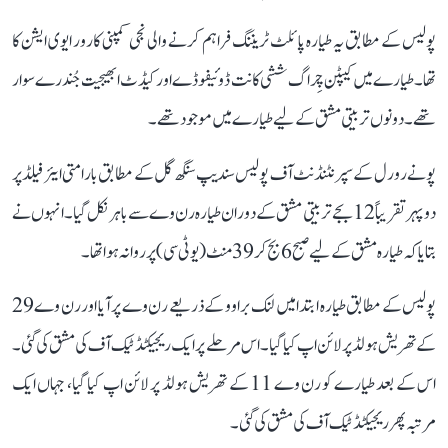
پولیس کے مطابق یہ طیارہ پائلٹ ٹریننگ فراہم کرنے والی نجی کمپنی کارور ایوی ایشن کا
تھا۔ طیارے میں کیپٹن چِراگ ششی کانت ڈوئیفوڈے اور کیڈٹ ابھیجیت جُندرے سوار
تھے۔ دونوں تربیتی مشق کے لیے طیارے میں موجود تھے۔
پونے رورل کے سپرنٹنڈنٹ آف پولیس سندیپ سنگھ گل کے مطابق بارامتی ایئر فیلڈ پر
دوپہر تقریباً 12 بجے تربیتی مشق کے دوران طیارہ رن وے سے باہر نکل گیا۔ انہوں نے
بتایا کہ طیارہ مشق کے لیے صبح 6 بج کر 39 منٹ (یو ٹی سی) پر روانہ ہوا تھا۔
پولیس کے مطابق طیارہ ابتدا میں لنک براوو کے ذریعے رن وے پر آیا اور رن وے 29
کے تھریش ہولڈ پر لائن اپ کیا گیا۔ اس مرحلے پر ایک ریجیکٹڈ ٹیک آف کی مشق کی گئی۔
اس کے بعد طیارے کو رن وے 11 کے تھریش ہولڈ پر لائن اپ کیا گیا، جہاں ایک
مرتبہ پھر ریجیکٹڈ ٹیک آف کی مشق کی گئی۔