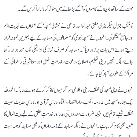
محنت کے ساتھ جمعیۃ کے کاموں کو آگے بڑھانے میں مؤثر کردار ادا کریں گے۔
نو منتخب جنرل سیکریٹری مفتی عبد الواحد قاسمی نے ’مثالی مسجد‘ کے عنوان سے نہایت اہم
اور جامع گفتگو کی۔ انہوں نے مسجد نبویؐ کو مسلمانوں کی مساجد کے لیے بہترین نمونہ قرار
دیتے ہوئے اس بات پر زور دیا کہ مساجد کو صرف نماز کی ادائیگی تک محدود نہ رکھا
جائے، بلکہ انہیں دینی تعلیم، اصلاح، دعوت، خدمتِ خلق اور معاشرتی رہنمائی کے
مراکز کے طور پر آباد کیا جائے۔
انہوں نے اپنی مسجد کی مختلف دینی و فلاحی سرگرمیوں کا ذکر کرتے ہوئے بتایا کہ الحمدللہ
ایک مینارہ مسجد میں مدرسہ، مکتب، دارالقضاء، افتاء، درسِ قرآن اور درسِ حدیث سمیت
مختلف شعبے قائم ہیں، جبکہ ضرورت مندوں کی مدد اور خدمتِ خلق کے لیے بیت المال کا
شعبہ بھی کام کر رہا ہے۔ انہوں نے دیگر مساجد کے ذمہ داران کو بھی مساجد کو ہمہ جہت