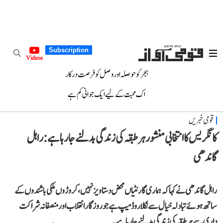
Subscription
Videos
ہجر کو حوصلہ اور وصل کو فرصت درکار
اک محبت کے لیے ایک جوانی کم ہے
قومی خبریں
کانگریس کا انتخابی منشور ہر طبقہ کی زندگی بدلنے جا رہا ہے: راہل
گاندھی
راہل گاندھی نے کہا کہ ہماری گارنٹیاں محض دستاویز نہیں، کروڑوں ملکی باشندوں کے
ساتھ ہوئے تبادلہ خیال سے نکلا روڈ میپ ہے جو روزگار انقلاب اور منصفانہ شراکت
داری سے ہر طبقہ کی زندگی بدلنے جا رہا ہے۔