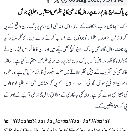
08 Aug 2026, 5:37 PM
پریاگ راج ایئرپورٹ پر راہل گاندھی کا پُرخلوص استقبال، طلبا پُرجوش
لوک سبھا میں حزب اختلاف کے قائد راہل گاندھی آج شام پریاگ راج واقع کے پی
گراؤنڈ میں ہزاروں طلبا و نوجوانوں سے خطاب کرنے والے ہیں۔ کانگریس رکن
پارلیمنٹ راہل گاندھی پریاگ راج پہنچ بھی چکے ہیں اور ان کا کانگریس لیڈران نے
پھولوں کا گلدستہ پیش کر پریاگ راج ایئرپورٹ پر پُرخلوص استقبال کیا ہے۔ راہل
گاندھی کی تقریب کے پیش نظر علاقے میں سخت سیکورٹی کا انتظام کیا گیا ہے اور طلبا و
نوجوان انتہائی پُرجوش دکھائی دے رہے ہیں۔ کے پی گراؤنڈ میں ابھی سے طلبا و نوجوانوں
کی بھیڑ جمع ہونے لگی ہے۔ دی گئی جانکاری کے مطابق راہل گاندھی 7 بجے کے بعد کے
پی گراؤنڈ پہنچیں گے۔
à¤¨à¥à¤¤à¤¾ à¤µà¤¿à¤ªà¤à¥à¤· à¤¶à¥à¤°à¥