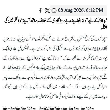
08 Aug 2026, 6:12 PM
’بدلاؤ کے لیے آواز اٹھائیے، بے روزگاری کے خلاف ساتھ آئیے‘، کانگریس کی
اپیل
’چھاتروں کی گونج‘ تقریب شروع ہونے سے قبل کانگریس سوشل میڈیا پلیٹ فارمز پر
لگاتار ویڈیوز جاری کر نوجوانوں سے یکجہتی کی اپیل کر رہی ہے۔ ’ایکس‘ پر جاری ایک
پوسٹ میں کانگریس نے لکھا ہے کہ ’’بدلاؤ کے لیے آواز اٹھائیے، بے روزگاری کے
خلاف ساتھ آئیے‘‘۔ اس پوسٹ کے ساتھ ویڈیو میں کچھ عام لوگوں کے بیانات دکھائے
گئے ہیں، جو کہہ رہے ہیں کہ اتر پردیش میں روزگار نہ ہونے کی وجہ سے وہ ملک سے باہر
اسرائیل جا رہے ہیں۔ جنگ کے حالات میں بھی وہ اسرائیل جانے کو تیار ہیں، کیونکہ
ریاست میں ان کے لیے دو وقت کی روٹی حاصل کرنا محال ہو رہا ہے۔
à¤¬à¤¦à¤²à¤¾à¤µ à¤à¥ à¤²à¤¿à¤ à¤à¤µà¤¾à¤