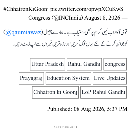
#ChhatronKiGoonj
pic.twitter.com/opwpXCuKwS
August 8, 2026
— Congress (@INCIndia)
قومی آواز اب ٹیلی گرام پر بھی دستیاب ہے۔ ہمارے چینل (
qaumiawaz@
)
کو جوائن کرنے کے لئے یہاں کلک کریں اور تازہ ترین خبروں سے اپ ڈیٹ رہیں۔
Uttar Pradesh
Rahul Gandhi
congress
Prayagraj
Education System
Live Updates
Chhatron ki Goonj
LoP Rahul Gandhi
Published: 08 Aug 2026, 5:37 PM
ADVERTISEMENT