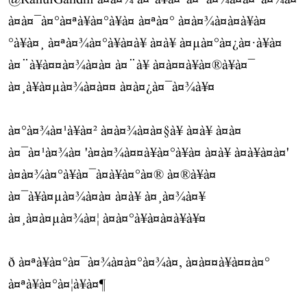
@RahulGandhi
à¤à¤¾ à¤ªà¥à¤°à¤¯à¤¾à¤à¤°à¤¾à¤
à¤à¤¯à¤°à¤ªà¥à¤°à¥à¤ à¤ªà¤° à¤à¤¾à¤à¤à¥à¤
°à¥à¤¸ à¤ªà¤¾à¤°à¥à¤à¥ à¤à¥ à¤µà¤°à¤¿à¤·à¥à¤
à¤¨à¥à¤¤à¤¾à¤à¤ à¤¨à¥ à¤à¤¤à¥à¤®à¥à¤¯
à¤¸à¥à¤µà¤¾à¤à¤¤ à¤à¤¿à¤¯à¤¾à¥¤
à¤°à¤¾à¤¹à¥à¤² à¤à¤¾à¤à¤§à¥ à¤à¥ à¤à¤
à¤¯à¤¹à¤¾à¤ 'à¤à¤¾à¤¤à¥à¤°à¥à¤ à¤à¥ à¤à¥à¤à¤'
à¤à¤¾à¤°à¥à¤¯à¤à¥à¤°à¤® à¤®à¥à¤
à¤¯à¥à¤µà¤¾à¤à¤ à¤à¥ à¤¸à¤¾à¤¥
à¤¸à¤à¤µà¤¾à¤¦ à¤à¤°à¥à¤à¤à¥à¥¤
ð à¤ªà¥à¤°à¤¯à¤¾à¤à¤°à¤¾à¤, à¤à¤¤à¥à¤¤à¤°
à¤ªà¥à¤°à¤¦à¥à¤¶