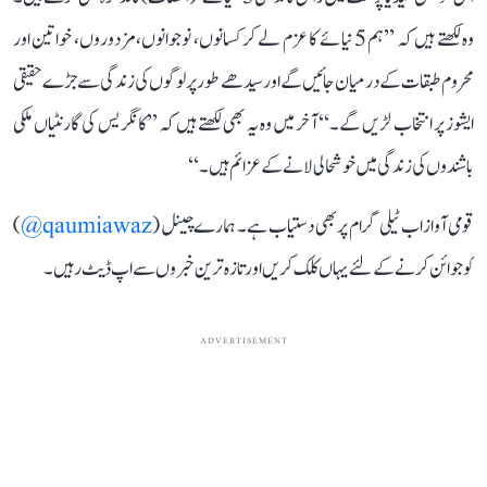
وہ لکھتے ہیں کہ ’’ہم 5 نیائے کا عزم لے کر کسانوں، نوجوانوں، مزدوروں، خواتین اور
محروم طبقات کے درمیان جائیں گے اور سیدھے طور پر لوگوں کی زندگی سے جڑے حقیقی
ایشوز پر انتخاب لڑیں گے۔‘‘ آخر میں وہ یہ بھی لکھتے ہیں کہ ’’کانگریس کی گارنٹیاں ملکی
باشندوں کی زندگی میں خوشحالی لانے کے عزائم ہیں۔‘‘
قومی آواز اب ٹیلی گرام پر بھی دستیاب ہے۔ ہمارے چینل (
qaumiawaz@
)
کو جوائن کرنے کے لئے یہاں کلک کریں اور تازہ ترین خبروں سے اپ ڈیٹ رہیں۔
ADVERTISEMENT