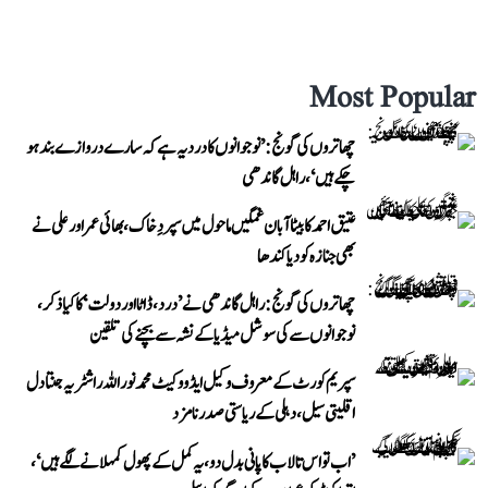
Most Popular
چھاتروں کی گونج: ’نوجوانوں کا درد یہ ہے کہ سارے دروازے بند ہو
چکے ہیں‘، راہل گاندھی
عتیق احمد کا بیٹا آبان غمگین ماحول میں سپردِ خاک، بھائی عمر اور علی نے
بھی جنازہ کو دیا کندھا
چھاتروں کی گونج: راہل گاندھی نے ’درد، ڈاٹا اور دولت‘ کا کیا ذکر،
نوجوانوں سے کی سوشل میڈیا کے نشہ سے بچنے کی تلقین
سپریم کورٹ کے معروف وکیل ایڈووکیٹ محمد نور اللہ راشٹریہ جنتا دل
اقلیتی سیل، دہلی کے ریاستی صدر نامزد
’اب تو اس تالاب کا پانی بدل دو، یہ کمل کے پھول کمہلانے لگے ہیں‘،