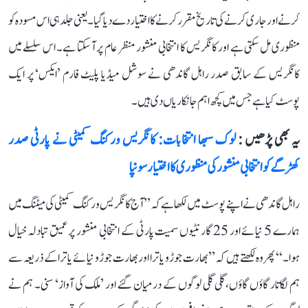
کرنے اور جاری کرنے کی تاریخ مقرر کرنے کا اختیار دے دیا گیا۔ یعنی جلد ہی اس مسودہ کو
منظوری مل سکتی ہے اور کانگریس کا انتخابی منشور منظر عام پر آ سکتا ہے۔ اس سلسلے میں
کانگریس کے سابق صدر راہل گاندھی نے سوشل میڈیا پلیٹ فارم ’ایکس‘ پر ایک
پوسٹ کیا ہے جس میں کچھ اہم جانکاریاں دی ہیں۔
یہ بھی پڑھیں :
لوک سبھا انتخابات: کانگریس ورکنگ کمیٹی نے پارٹی صدر
کھڑگے کو انتخابی منشور کی منظوری کا اختیار سونپا
راہل گاندھی نے اپنے پوسٹ میں لکھا ہے کہ ’’آج کانگریس ورکنگ کمیٹی کی میٹنگ میں
ہمارے 5 نیائے اور 25 گارنٹیوں سمیت پارٹی کے انتخابی منشور پر عمیق تبادلہ خیال
ہوا۔‘‘ پھر وہ لکھتے ہیں کہ ’’بھارت جوڑو یاترا اور بھارت جوڑو نیائے یاترا کے ذریعہ سے
ہم لگاتار گاؤں گاؤں، گلی گلی لوگوں کے درمیان گئے اور ’ملک کی آواز‘ سنی۔ ہم نے