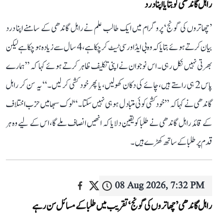
راہل گاندھی کو بتایا اپنا درد
’چھاتروں کی گونج‘ پروگرام میں ایک طالب علم نے راہل گاندھی کے سامنے اپنا درد
بیان کرتے ہوئے بتایا کہ وہ بی ایڈ اور سی ٹیٹ کر چکا ہے، 4 سال سے زیادہ ہو چکا ہے لیکن
بھرتی نہیں نکل رہی۔ اس نوجوان نے اپنی تکلیف ظاہر کرتے ہوئے کہا کہ ’’ہمارے
پاس 2 ہی راستے ہیں، چائے کی دکان کھولیں، یا پھر خود کشی کر لیں۔‘‘ یہ سن کر راہل
گاندھی نے کہا کہ ’’خودکشی کوئی متبادل ہو ہی نہیں سکتا۔‘‘ لوک سبھا میں حزب اختلاف
کے قائد راہل گاندھی نے طلبا کو یقین دلایا کہ انھیں انصاف ملے گا، اس کے لیے وہ ہر
قدم پر طلبا کے ساتھ کھڑے ہیں۔
08 Aug 2026, 7:32 PM
راہل گاندھی ’چھاتروں کی گونج‘ تقریب میں طلبا کے مسائل سن رہے