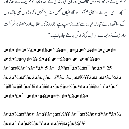
لوگوں کے ساتھ ہو رہی ناانصافی اور ان کی زندگی کے جدوجہد کو قریب سے جانا اور
سمجھا۔ اسی لیے ہمارا انتخابی منشور اور گارنٹیاں محض دستاویز نہیں، کروڑوں ملکی باشندوں
کے ساتھ ہوئے تبادلہ خیال سے نکلا روڈ میپ ہے، جو روزگار انقلاب اور منصفانہ شراکت
داری کے ذریعہ سے ہر طبقہ کی زندگی بدلنے جا رہا ہے۔‘‘
à¤à¤ à¤à¤¾à¤à¤à¥à¤°à¥à¤¸ à¤µà¤°à¥à¤à¤¿à¤à¤
à¤à¤®à¤¿à¤à¥ à¤à¥ à¤¬à¥à¤ à¤ à¤®à¥à¤
à¤¹à¤®à¤¾à¤°à¥ 5 à¤¨à¥à¤¯à¤¾à¤¯ à¤à¤° 25
à¤à¤¾à¤°à¤à¤à¤¿à¤¯à¥à¤ à¤¸à¤®à¥à¤¤ à¤ªà¤¾à¤
°à¥à¤à¥ à¤à¥ à¤à¥à¤·à¤£à¤¾à¤ªà¤¤à¥à¤° à¤ªà¤°
à¤à¤¹à¤¨ à¤à¤°à¥à¤à¤¾ à¤¹à¥à¤à¥¤
à¤­à¤¾à¤°à¤¤ à¤à¥à¤¡à¤¼à¥ à¤¯à¤¾à¤¤à¥à¤°à¤¾
à¤à¤° à¤­à¤¾à¤°à¤¤ à¤à¥à¤¡à¤¼à¥