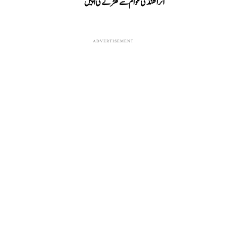
اتراکھنڈ کی عوام سے کھڑگے کی اپیل
ADVERTISEMENT