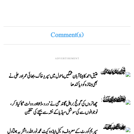
Comment(s)
ADVERTISEMENT
عتیق احمد کا بیٹا آبان غمگین ماحول میں سپردِ خاک، بھائی عمر اور علی نے
بھی جنازہ کو دیا کندھا
چھاتروں کی گونج: راہل گاندھی نے ’درد، ڈاٹا اور دولت‘ کا کیا ذکر،
نوجوانوں سے کی سوشل میڈیا کے نشہ سے بچنے کی تلقین
سپریم کورٹ کے معروف وکیل ایڈووکیٹ محمد نور اللہ راشٹریہ جنتا دل