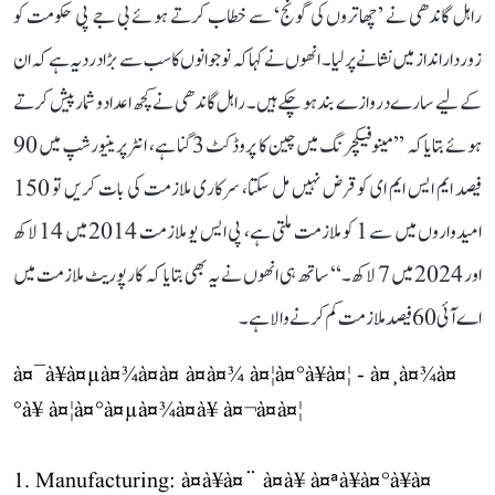
راہل گاندھی نے ’چھاتروں کی گونج‘ سے خطاب کرتے ہوئے بی جے پی حکومت کو
زوردار انداز میں نشانے پر لیا۔ انھوں نے کہا کہ نوجوانوں کا سب سے بڑا درد یہ ہے کہ ان
کے لیے سارے دروازے بند ہو چکے ہیں۔ راہل گاندھی نے کچھ اعداد و شمار پیش کرتے
ہوئے بتایا کہ ’’مینوفیکچرنگ میں چین کا پروڈکٹ 3 گنا ہے، انٹرپرینیورشپ میں 90
فیصد ایم ایس ایم ای کو قرض نہیں مل سکتا، سرکاری ملازمت کی بات کریں تو 150
امیدواروں میں سے 1 کو ملازمت ملتی ہے، پی ایس یو ملازمت 2014 میں 14 لاکھ
اور 2024 میں 7 لاکھ۔‘‘ ساتھ ہی انھوں نے یہ بھی بتایا کہ کارپوریٹ ملازمت میں
اے آئی 60 فیصد ملازمت کم کرنے والا ہے۔
à¤¯à¥à¤µà¤¾à¤à¤ à¤à¤¾ à¤¦à¤°à¥à¤¦ - à¤¸à¤¾à¤
°à¥ à¤¦à¤°à¤µà¤¾à¤à¥ à¤¬à¤à¤¦
1. Manufacturing: à¤à¥à¤¨ à¤à¥ à¤ªà¥à¤°à¥à¤