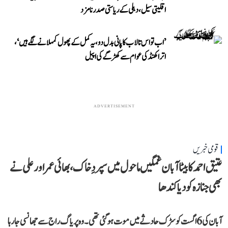
اقلیتی سیل، دہلی کے ریاستی صدر نامزد
’اب تو اس تالاب کا پانی بدل دو، یہ کمل کے پھول کمہلانے لگے ہیں‘،
اتراکھنڈ کی عوام سے کھڑگے کی اپیل
ADVERTISEMENT
قومی خبریں
عتیق احمد کا بیٹا آبان غمگین ماحول میں سپردِ خاک، بھائی عمر اور علی نے
بھی جنازہ کو دیا کندھا
آبان کی 6 اگست کو سڑک حادثے میں موت ہو گئی تھی۔ وہ پریاگ راج سے جھانسی جا رہا