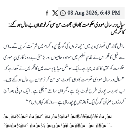
08 Aug 2026, 6:49 PM
سال در سال مودی حکومت کا وہی جھوٹ سن سن کر نوجوان بے حال ہو گئے:
کانگریس
راہل گاندھی تھوڑی دیر میں ’چھاتروں کی گونج‘ پروگرام میں شرکت کریں گے۔ اس
سے قبل کانگریس نے نظامِ تعلیم میں موجود خامیوں اور بڑھتی بے روزگاری پر مودی
حکومت کو تنقید کا نشانہ بنایا ہے۔ ایک سوشل میڈیا پوسٹ میں کانگریس نے لکھا ہے کہ
’’سال در سال مودی حکومت کا وہی جھوٹ سن سن کر نوجوان بے حال ہو گئے ہیں۔
اب بھروسہ پوری طرح ٹوٹ چکا ہے، گمراہی سامنے آ چکی ہے۔ ایک دہائی بعد آج
کروڑوں طلبا کی گونج ایک آواز میں پوچھ رہی ہے– روزگار کہاں ہیں؟‘‘
à¤¸à¤¾à¤² à¤¦à¤° à¤¸à¤¾à¤² à¤®à¥à¤¦à¥ à¤¸à¤
°à¤à¤¾à¤° à¤à¤¾ à¤µà¤¹à¥ à¤à¥à¤ à¤¸à¥à¤¨-