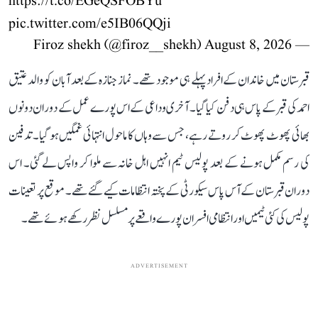
https://t.co/EGeQSFOBYu
pic.twitter.com/e5IB06QQji
August 8, 2026
— Firoz shekh (@firoz__shekh)
قبرستان میں خاندان کے افراد پہلے ہی موجود تھے۔ نماز جنازہ کے بعد آبان کو والد عتیق
احمد کی قبر کے پاس ہی دفن کیا گیا۔ آخری وداعی کے اس پورے عمل کے دوران دونوں
بھائی پھوٹ پھوٹ کر روتے رہے، جس سے وہاں کا ماحول انتہائی غمگین ہو گیا۔ تدفین
کی رسم مکمل ہونے کے بعد پولیس ٹیم انہیں اہل خانہ سے ملوا کر واپس لے گئی۔ اس
دوران قبرستان کے آس پاس سیکورٹی کے پختہ انتظامات کیے گئے تھے۔ موقع پر تعینات
پولیس کی کئی ٹیمیں اور انتظامی افسران پورے واقعے پر مسلسل نظر رکھے ہوئے تھے۔
ADVERTISEMENT