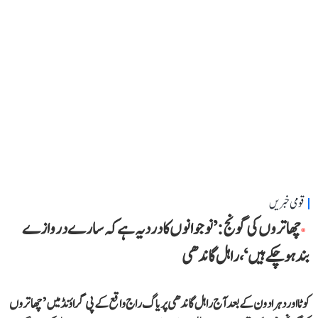
قومی خبریں
چھاتروں کی گونج: ’نوجوانوں کا درد یہ ہے کہ سارے دروازے
بند ہو چکے ہیں‘، راہل گاندھی
کوٹا اور دہرادون کے بعد آج راہل گاندھی پریاگ راج واقع کے پی گراؤنڈ میں ’چھاتروں