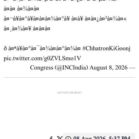
à¤à¤ à¤¾à¤à¤
à¤¬à¥à¤°à¥à¤à¤à¤¾à¤°à¥ à¤à¥ à¤à¤¿à¤²à¤¾à¤«
à¤¸à¤¾à¤¥ à¤à¤à¤
ð à¤ªà¥à¤°à¤¯à¤¾à¤à¤°à¤¾à¤
#ChhatronKiGoonj
pic.twitter.com/g0ZVLSmo1V
August 8, 2026
— Congress (@INCIndia)
ADVERTISEMENT