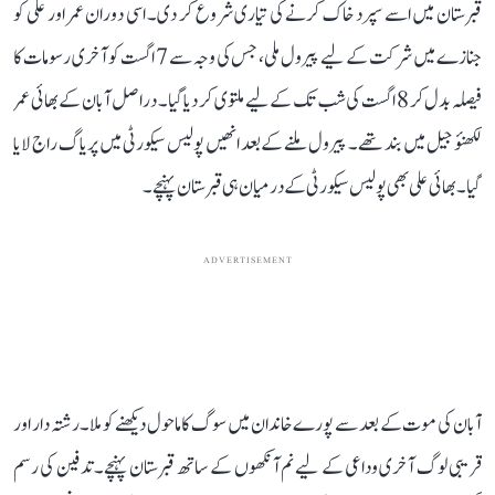
قبرستان میں اسے سپرد خاک کرنے کی تیاری شروع کر دی۔ اسی دوران عمر اور علی کو
جنازے میں شرکت کے لیے پیرول ملی، جس کی وجہ سے 7 اگست کو آخری رسومات کا
فیصلہ بدل کر 8 اگست کی شب تک کے لیے ملتوی کر دیا گیا۔ دراصل آبان کے بھائی عمر
لکھنؤ جیل میں بند تھے۔ پیرول ملنے کے بعد انھیں پولیس سیکورٹی میں پریاگ راج لایا
گیا۔ بھائی علی بھی پولیس سیکورٹی کے درمیان ہی قبرستان پہنچے۔
ADVERTISEMENT
آبان کی موت کے بعد سے پورے خاندان میں سوگ کا ماحول دیکھنے کو ملا۔ رشتہ دار اور
قریبی لوگ آخری وداعی کے لیے نم آنکھوں کے ساتھ قبرستان پہنچے۔ تدفین کی رسم