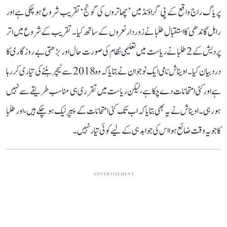
پریاگ راج واقع کے پی گراؤنڈ میں ’چھاتروں کی گونج‘ تقریب شروع ہو چکی ہے اور
راہل گاندھی کا استقبال طلبا نے زوردار نعروں کے ساتھ کیا۔ تقریب کے شروع میں اتر
پردیش کے 2 طلبا نے ریاست میں تعلیمی نظام کی صورت حال اور بڑھتی بے روزگاری کا
درد بیان کیا۔ اویناش نامی ایک نوجوان نے بتایا کہ وہ 2018 سے ٹیچر بننے کی تیاری کر رہا
ہے اور کئی امتحانات دے چکا ہے، لیکن ریاست میں تقرری ہی مناسب طریقے سے نہیں
ہو رہی۔ اویناش نے یہ بھی بتایا کہ اب تک کئی امتحانات کے پیپر لیک ہو چکے ہیں، اور طلبا
کا جو یہ وقت ضائع ہوا اس کی جوابدہی کے لیے کوئی تیار نہیں۔
ADVERTISEMENT