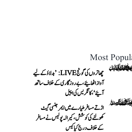
Most Popul
چھاتروں کی گونج LIVE: ’بدلاؤ کے لیے
آواز اٹھائیے، بے روزگاری کے خلاف ساتھ
آئیے‘، کانگریس کی اپیل
اڑتے مسافر طیارے میں ایمرجنسی گیٹ
کھولنے کی کوشش، کیرالہ پولیس نے مسافر
کے خلاف درج کیا کیس