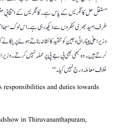
مستقل حل کانگریس کے پاس ہے۔ کانگریس کے انتخابی منش
طرف امید بھری نظروں سے دیکھ رہی ہے۔ اس لوک سبھا انتخاب م
وزیر اعلیٰ پینارائی وجین کو تنقید کا نشانہ بناتے ہوئے پرینکا 
کرتے ہیں۔ وہ کبھی بھی بی جے پی پر حملہ نہیں کرتے۔ وزیر اعل
خلاف معاملہ درج نہیں کیا۔‘‘
his responsibilities and duties towards
oadshow in Thiruvananthapuram,