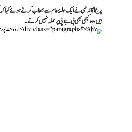
پرینکا گاندھی نے ایک جلسۂ عام سے خطاب کرتے ہوئے کہا کہ 
ہیں، وہ کبھی بھی بی جے پی پر حملہ نہیں کرتے۔