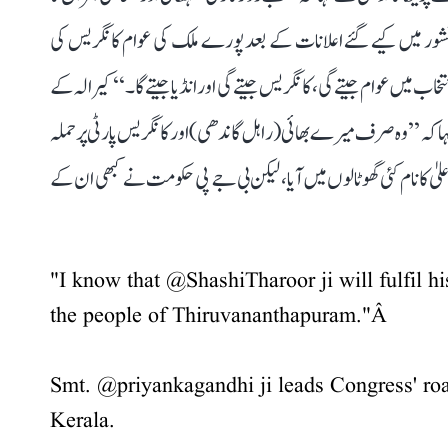
ور میں کیے گئے اعلانات کے بعد پورے ملک کی عوام کانگریس کی
یں عوام جیتے گی، کانگریس جیتے گی اور انڈیا جیتے گا۔‘‘ کیرالہ کے
نے کہا کہ ’’وہ صرف میرے بھائی (راہل گاندھی) اور کانگریس پارٹی پر حملہ
یٰ کا نام کئی گھوٹالوں میں آیا، لیکن بی جے پی حکومت نے کبھی ان کے
"I know that
@ShashiTharoor
ji will fulfil 
the people of Thiruvananthapuram."Â
Smt.
@priyankagandhi
ji leads Congress' r
Kerala.