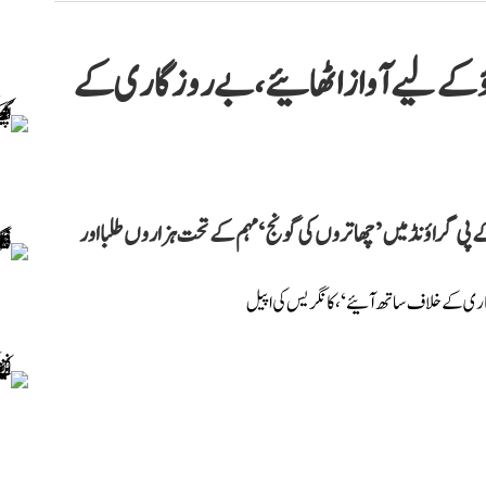
گونج LIVE: ’بدلاؤ کے لیے آواز اٹھائیے، بے روزگاری کے
 پی گراؤنڈ میں ’چھاتروں کی گونج‘ مہم کے تحت ہزاروں طلبا اور