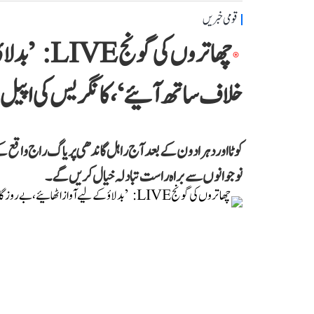
قومی خبریں
چھاتروں کی 
خلاف ساتھ آئیے‘، کانگریس کی اپیل
کوٹا اور دہرادون کے بعد آج راہل گاندھی پریاگ راج واقع کے
نوجوانوں سے براہ راست تبادلہ خیال کریں گے۔