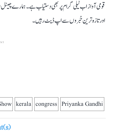
قومی آواز اب ٹیلی گرام پر بھی دستیاب ہے۔ ہمارے چینل 
اور تازہ ترین خبروں سے اپ ڈیٹ رہیں۔
ENT
Show
kerala
congress
Priyanka Gandhi
(s)