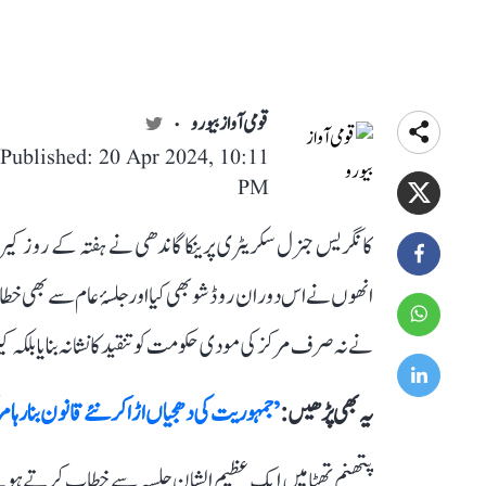
قومی آواز بیورو
Published: 20 Apr 2024, 10:11
PM
کانگریس جنرل سکریٹری پرینکا گاندھی نے ہفتہ کے روز کیرال
انھوں نے اس دوران روڈ شو بھی کیا اور جلسۂ عام سے بھی خطا
نے نہ صرف مرکز کی مودی حکومت کو تنقید کا نشانہ بنایا بلکہ کی
یہ بھی پڑھیں :
’جمہوریت کی دھجیاں اڑا کر نئے قانون بنا رہا 
پتھنم تھٹا میں ایک عظیم الشان جلسہ سے خطاب کرتے ہوئے پر