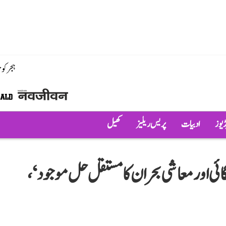
ہجر کو
ڈیوز
ادبیات
پریس ریلیز
کھیل
ی اور معاشی بحران کا مستقل حل موجود‘،