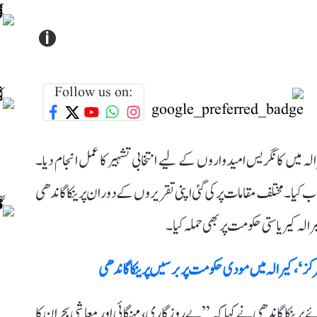
i
Follow us on:
ہ میں کانگریس امیدواروں کے لیے انتخابی تشہیر کا عمل انجام دیا۔
ب کیا۔ مختلف مقامات پر کی گئی اپنی تقریروں کے دوران پرینکا گاندھی
رالہ کیر یاستی حکومت پر بھی حملہ کیا۔
مرکز‘، کیرالہ میں مودی حکومت پر برسیں پرینکا گاندھی
ینکا گاندھی نے کہا کہ ’’بے روزگاری، مہنگائی اور معاشی بحران کا