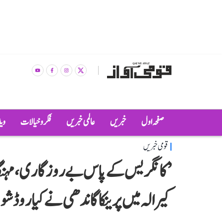
صفحہ اول
خبریں
عالمی خبریں
فکر و خیالات
وی
قومی خبریں
’کانگریس کے پاس بے روزگاری، مہنگائ
کیرالہ میں پرینکا گاندھی نے کیا روڈ شو