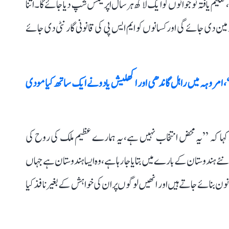
30 لاکھ سرکاری ملازمتیں، تعلیم یافتہ نوجوانوں کو ایک لاکھ ہر سال اپرینٹس شپ دیا جائے گا۔ اتنا
ین دی جائے گی اور کسانوں کو ایم ایس پی کی قانونی گارنٹی دی جائے
، امروہہ میں راہل گاندھی اور اکھلیش یادو نے ایک ساتھ کیا مودی
کہا کہ ’’یہ محض انتخاب نہیں ہے، یہ ہمارے عظیم ملک کی روح کی
ہندوستان کے بارے میں بتایا جا رہا ہے، وہ ایسا ہندوستان ہے جہاں
ن بنائے جاتے ہیں اور انھیں لوگوں پر ان کی خواہش کے بغیر نافذ کیا