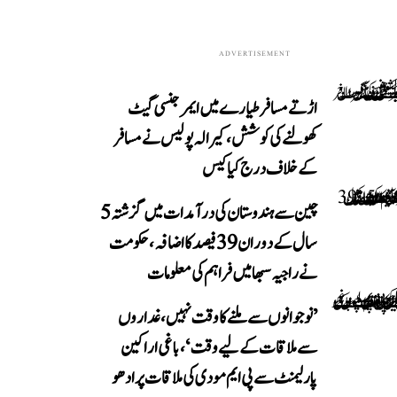
ADVERTISEMENT
اڑتے مسافر طیارے میں ایمرجنسی گیٹ
کھولنے کی کوشش، کیرالہ پولیس نے مسافر
کے خلاف درج کیا کیس
چین سے ہندوستان کی درآمدات میں گزشتہ 5
سال کے دوران 39 فیصد کا اضافہ، حکومت
نے راجیہ سبھا میں فراہم کی معلومات
’نوجوانوں سے ملنے کا وقت نہیں، غداروں
سے ملاقات کے لیے وقت‘، باغی اراکین
پارلیمنٹ سے پی ایم مودی کی ملاقات پر ادھو