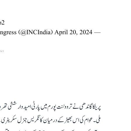
o2
April 20, 2024
— Congress (@INCIndia)
ENT
پرینکا گاندھی نے ترووننت پورم میں پارٹی امیدوار ششی تھرو
ملی۔ عوام کی اس بھیڑ کے درمیان کانگریس جنرل سکریٹری نے ک