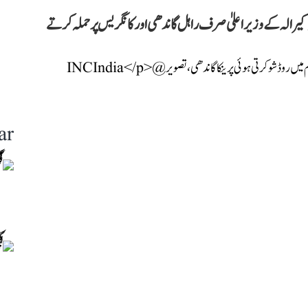
کیرالہ کے وزیر اعلیٰ صرف راہل گاندھی اور کانگریس پر حملہ کرتے
ar