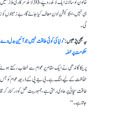
خاتون کو سالانہ ایک لاکھ روپے، 
ہی نہیں، ایجوکیشن لون معاف کیا جائے گا، بے زمینوں کو زم
گی۔
یہ بھی پڑھیں :
’دنیا کی کوئی طاقت نہیں جو آئین بدل دے‘
حکومت پر حملہ
پرینکا گاندھی نے ایک مقام پر عوام سے خطاب رکتے ہوئے 
حفاظت کے لیے جنگ ہے۔ بی جے پی کے ذریعہ عوام کو جس نئے 
طاقت سچائی پر حاوی رہتی ہے، جمہوریت عمل کو درکنار کر قانو
جاتا ہے۔‘‘