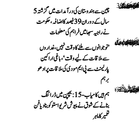
چین سے ہندوستان کی درآمدات میں گزشتہ 5
سال کے دوران 39 فیصد کا اضافہ، حکومت
نے راجیہ سبھا میں فراہم کی معلومات
’نوجوانوں سے ملنے کا وقت نہیں، غداروں
سے ملاقات کے لیے وقت‘، باغی اراکین
پارلیمنٹ سے پی ایم مودی کی ملاقات پر ادھو
برہم
ہم ہیں کامیاب-15: بچپن میں ڈرائنگ
بنانے کے شوق نے پیوش شریواستو کو بنا دیا فن
تعمیر کا ماہر