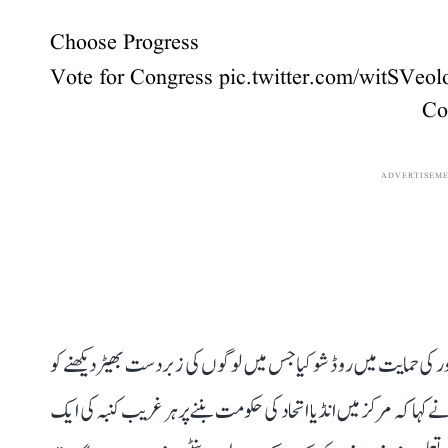
Choose Progress
Vote for Congress
pic.twitter.com/witSVeol
ADVERTISEM
ر کی حمایت میں روڈ شو کیا جس میں لوگوں کی زبردست بھیڑ دیکھنے کو
ہا کہ مرکز میں انڈیا اتحاد کی حکومت بننے پر ہر غریب کنبہ کی ایک